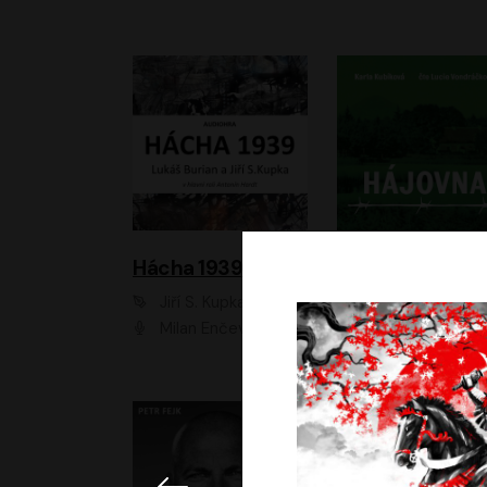
Hácha 1939
Hájovna
Jiří S. Kupka, Lukáš Burian
Karla Kubíková
Milan Enčev, Alžběta Fišerová, Marek Helma, Antonín Hardt, Jitka Sedláčková, Lukáš Burian, Vojtěch Havelka
Lucie Vondráčk