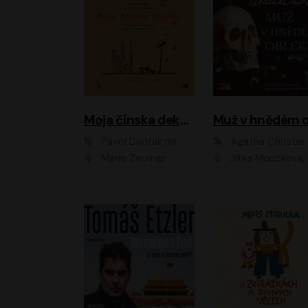
Moja čínska dekáda
Pavel Dvořák ml.
Agatha Christie
Mário Zeumer
Jitka Moučková, Jan Šťastný, Zbyšek Hor