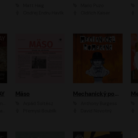
Matt Haig
Mario Puzo
Ondřej Endru Havlík
Oldřich Kaiser
AY
Mäso
Mechanický pomeranč
Me
en
Arpád Soltész
Anthony Burgess
av Etzler
Přemysl Boublík
David Novotný