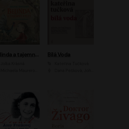
Belinda a tajemný výlet
Bílá Voda
Jolka Krásná
Kateřina Tučková
Michaela Maurerová
Dana Pešková, Johanna Tesařová, Ladislav Cigánek, Libuše Švormová, Oldřich Vlach, Pavla Tomicová, Petr Pochop, Tereza Vítů, Vanda Hybnerová