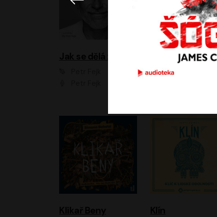
Jak se dělá zoo
Petr Fejk
Ondřej Neff
Petr Fejk
Libor Hruška
Klikař Beny
Klín