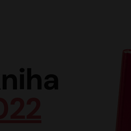
Hlav
niha
022