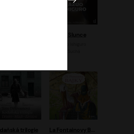
K otevřenému nebi
Klára a Slunce
Antonio G. Iturbe
Kazuo Ishiguro
Vladimír Javorský, Ondřej Brousek
Klára Suchá
daňská trilogie
La Fontainovy Bajky