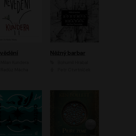
vědění
Něžný barbar
Milan Kundera
Bohumil Hrabal
Radúz Mácha
Petr Čtvrtníček