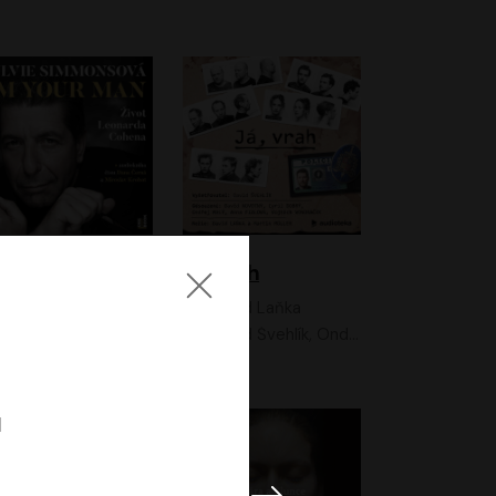
I'm your man: Život Leonarda Cohena
Já, vrah
Sylvie Simmonsová
David Laňka
OneHotBook
David Švehlík, Ondřej Malý, Anna Fialová, Cyril Dobrý, Vojtěch Vondráček, David Novotný, Ladislav Cigánek
l