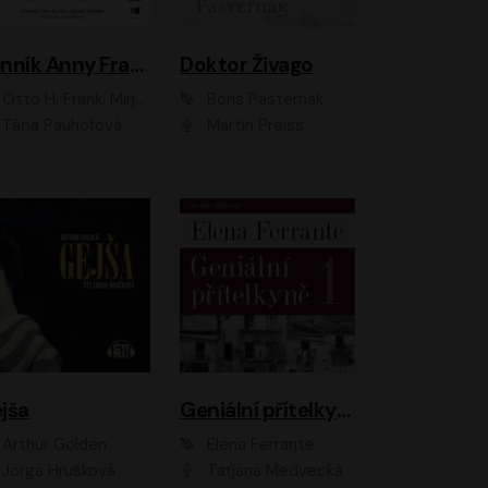
Denník Anny Frankovej
Doktor Živago
Otto H. Frank, Mirjam Pressler
Boris Pasternak
Táňa Pauhofová
Martin Preiss
jša
Geniální přítelkyně
Arthur Golden
Elena Ferrante
Jorga Hrušková
Taťjana Medvecká