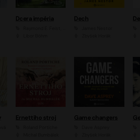
Dcera impéria
Dech
Raymond E. Feist, Janny Wurts
James Nestor
Libor Böhm
Zbyšek Horák
y
Ernettiho stroj
Game changers
Ge
ová
Roland Portiche
Dave Asprey
Michal Bumbálek
Zbyšek Horák