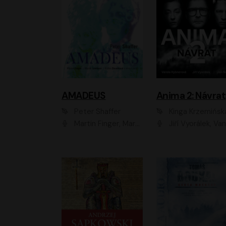
AMADEUS
Anima 2: Návrat
Peter Shaffer
Kinga Krzemińsk
Martin Finger, Marek Lambora, Eliška Zbanková, Martin Písařík, Václav Neužil, Kamil Halbich, Aleš Procházka, Miroslav Táborský, Hanuš Bor, Jan Hájek
Jiří Vyorálek, Vanda Hybnerová, Jan Nedbal, Tereza Vilišová, Matylda Miškovská, Johana Tesařová, Jana Boušková, Ivana Uhlířová, Martin Myšička, Dana Černá, Ladislav Frej, Miroslav Hanuš, Zuzana Kronerová, Pavel Neškudla, Luboš Veselý, Jan Holík, Ondřej Malý, Leoš Noha, Karolína Baranová, Jan Battěk, Kryštof Bartoš, Daniela Čermáková, Hanuš Bor, Petr Gojda, Lucie Laňková, Jan Horák Radúz Mácha, Jan Meduna, Marta Menes, Jaromíra Mílová, Michal Sieczkowski, Jiří Suchánek, Anežka Šťastná, Lenka V