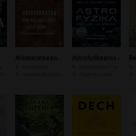
Aristokratka pod palbou lásky
Astrofyzika pro lidi ve spěchu
a
Evžen Boček
Neil deGrasse Tyson
rtišková - Nejezchlebová, Jiří Wohanka
Veronika Khek Kubařová
Pavel Hromádka