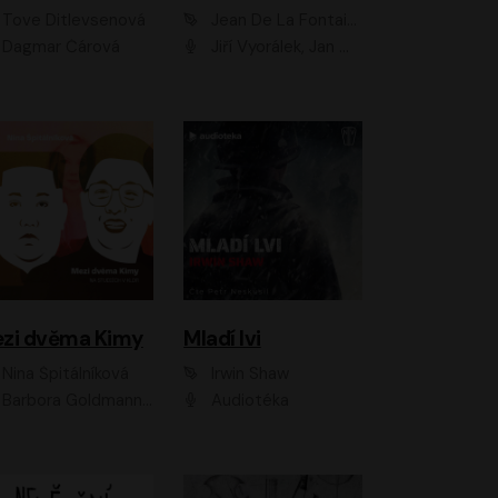
Tove Ditlevsenová
Jean De La Fontaine
Dagmar Čárová
Jiří Vyorálek, Jan Meduna, Tereza Vilišová, Jitka Molavcová, Jan Vlasák, Petr Čtvrtníček, Vasil Fridrich, Jan Cina
zi dvěma Kimy
Mladí lvi
Nina Špitálníková
Irwin Shaw
Barbora Goldmannová
Audiotéka