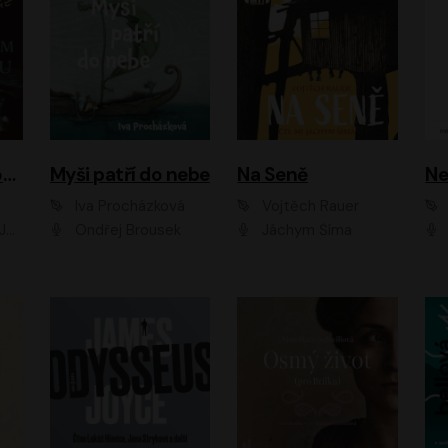
Muž v hnědém obleku
Myši patří do nebe
Na Seně
Ne
Iva Procházková
Vojtěch Rauer
ák
Ondřej Brousek
Jáchym Šíma