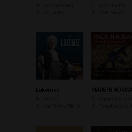
Simona Bohatá
Scott Carney
Jan Zadražil
Pavel Nečas
Lakomec
MADE IN NORW
Moliére
Vegard Steiro Amunds
Ivan Trojan, Filip Kaňkovský, Ondřej Brousek, Anežka Šťastná, Klára Suchá, Jaromír Meduna, Dana Černá, Václav Vydra, Jiří Knot, Petr Lněnička, Lubor Šplíchal, Jiří Maryško, Petr Šplíchal
Petra Bučková, Jan Dolanský, Jiří Vyorálek, Ondřej Rychlý, Ondřej Vetchý, Klára Suchá, Jan Vlasák, Jana Stryková, Igor Bareš, Mirosl