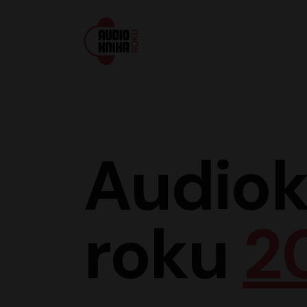
Audiokniha roku
Audiok
roku
2