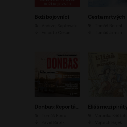
Boží bojovníci
Cesta mrtvých
Andrzej Sapkowski
Tomáš Boukal
Ernesto Čekan
Tomáš Jirman
Donbas: Reportáž z ukrajinského konfliktu
Eliáš mezi pirát
Tomáš Forró
Veronika Krištof
Pavel Batěk
Vojtěch Hájek