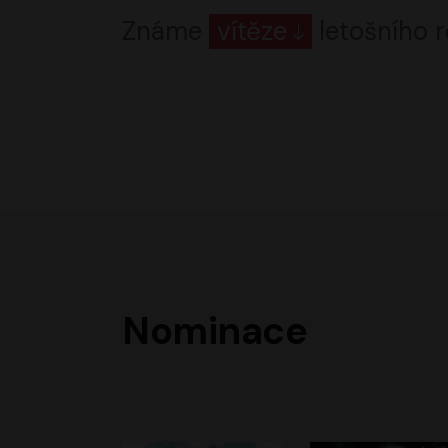
Známe
vítěze
letošního r
Nominace