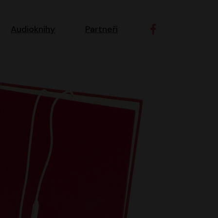
ní navigace
Audioknihy
Partneři