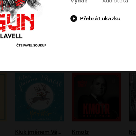
Vydal:
Audiotéka
Přehrát ukázku
Jeruzalémský masakr
Jsem Baťa, dokážu to!
Jsem tu omylem
Jozef Banáš
Martin Johanna
Luboš Ondráček
Petr Čtvrtníček, Kryštof Hádek, Jiří Lábus, Dana Černá, Miroslav Táborský, Oldřich Navrátil, Milan Šteindler, David Vávra, Marie Tomsová
Kluk jménem Vánoce
Kmotr
Ko