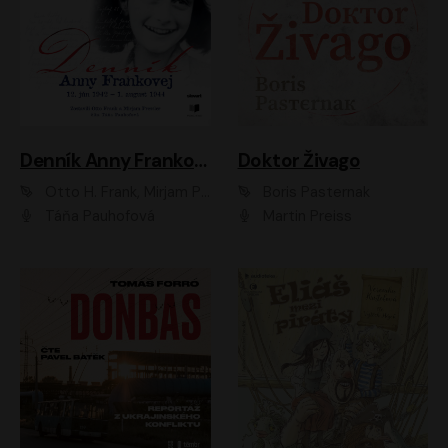
Denník Anny Frankovej
Doktor Živago
Otto H. Frank, Mirjam Pressler
Boris Pasternak
Táňa Pauhofová
Martin Preiss