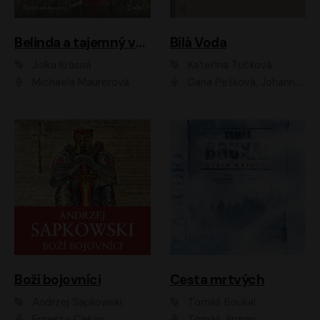
Belinda a tajemný výlet
Bílá Voda
Jolka Krásná
Kateřina Tučková
Michaela Maurerová
Dana Pešková, Johanna Tesařová, Ladislav Cigánek, Libuše Švormová, Oldřich Vlach, Pavla Tomicová, Petr Pochop, Tereza Vítů, Vanda Hybnerová
Boží bojovníci
Cesta mrtvých
Andrzej Sapkowski
Tomáš Boukal
Ernesto Čekan
Tomáš Jirman