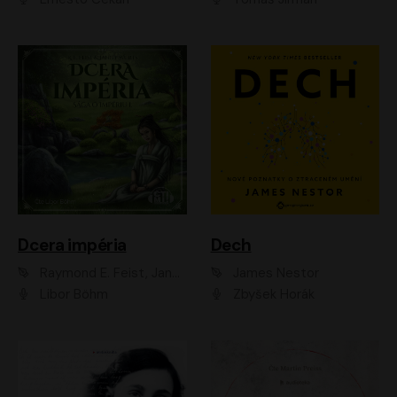
Dcera impéria
Dech
Raymond E. Feist, Janny Wurts
James Nestor
Libor Böhm
Zbyšek Horák