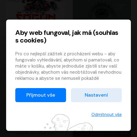
Aby web fungoval, jak má (souhlas
s cookies)
Šógun
Tajemství
Pro co nejlepší zážitek z procházení webu - aby
James Clavell
Tereza Dobiášová
fungovalo vyhledávání, abychom si pamatovali, co
Pavel Soukup
Milena Steinmasslová
máte v košíku, abyste jednoduše zjistili stav vaší
objednávky, abychom vás neobtěžovali nevhodnou
reklamou a abyste se nemuseli pokaždé
přihlašovat.
Proto od vás potřebujeme souhlas se
Přijmout vše
Nastavení
zpracováním souborů cookies
, tj. malých souborů,
které se dočasně ukládají ve vašem prohlížeči.
Děkujeme, že nám ho dáte a pomůžete nám tak
Odmítnout vše
web zlepšovat.