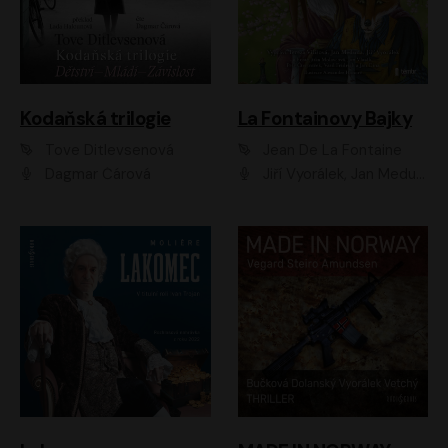
Kodaňská trilogie
La Fontainovy Bajky
Tove Ditlevsenová
Jean De La Fontaine
Dagmar Čárová
Jiří Vyorálek, Jan Meduna, Tereza Vilišová, Jitka Molavcová, Jan Vlasák, Petr Čtvrtníček, Vasil Fridrich, Jan Cina