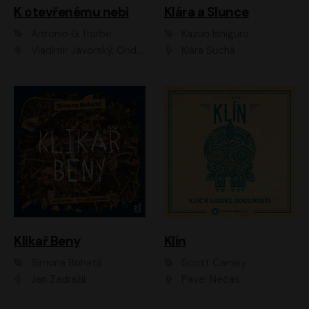
K otevřenému nebi
Klára a Slunce
Antonio G. Iturbe
Kazuo Ishiguro
Vladimír Javorský, Ondřej Brousek
Klára Suchá
Klikař Beny
Klín
Simona Bohatá
Scott Carney
Jan Zadražil
Pavel Nečas