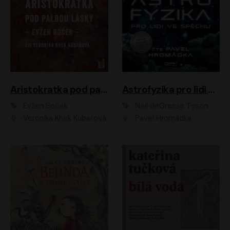
Aristokratka pod palbou lásky
Astrofyzika pro lidi ve spěchu
Evžen Boček
Neil deGrasse Tyson
Veronika Khek Kubařová
Pavel Hromádka