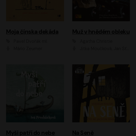
Moja čínska dekáda
Muž v hnědém obleku
Pavel Dvořák ml.
Agatha Christie
Mário Zeumer
Jitka Moučková, Jan Šťastný, Zbyšek Horák
Myši patří do nebe
Na Seně