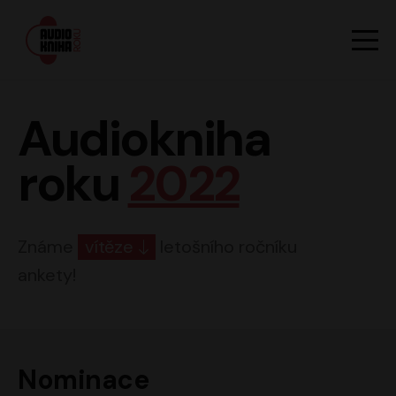
Hlavn
Men
Audiokniha roku
Audiokniha
roku
2022
Známe
vítěze
letošního ročníku
ankety!
Nominace