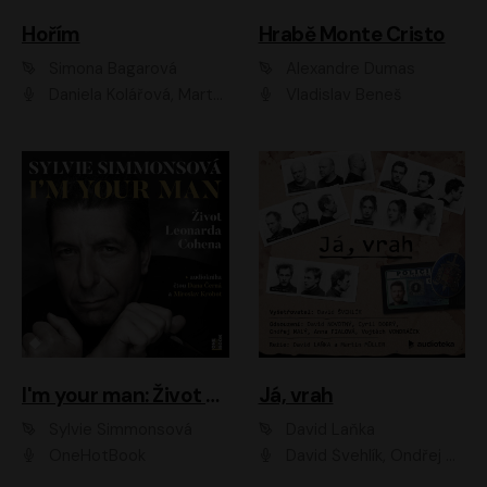
Hořím
Hrabě Monte Cristo
Simona Bagarová
Alexandre Dumas
Daniela Kolářová, Martha Issová, Pavel Řezníček, Klára Melíšková, Kryštof Hádek, Zdeněk Svěrák, Simona Bagarová
Vladislav Beneš
I'm your man: Život Leonarda Cohena
Já, vrah
Sylvie Simmonsová
David Laňka
OneHotBook
David Švehlík, Ondřej Malý, Anna Fialová, Cyril Dobrý, Vojtěch Vondráček, David Novotný, Ladislav Cigánek