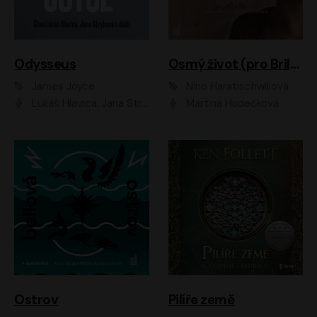
Odysseus
Osmý život (pro Brilku)
James Joyce
Nino Haratischwiliová
Lukáš Hlavica, Jana Stryková
Martina Hudečková
Ostrov
Pilíře země