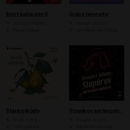
Smrt boha smrti
Srdce temnoty
Jaroslav Andrejs
Joseph Conrad
Pavel Soukup
Jan Hájek, Jan Vlasák
Staré odrůdy
Stopárov sprievodca galaxiou
Ewald Arenz
Douglas Adams
Jitka Ježková
Martin Mňahončák