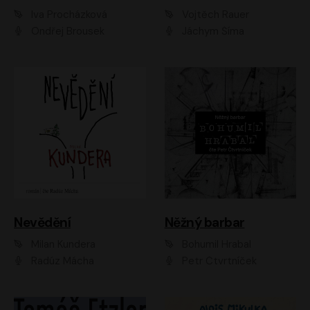
Iva Procházková
Vojtěch Rauer
Ondřej Brousek
Jáchym Šíma
Nevědění
Něžný barbar
Milan Kundera
Bohumil Hrabal
Radúz Mácha
Petr Čtvrtníček