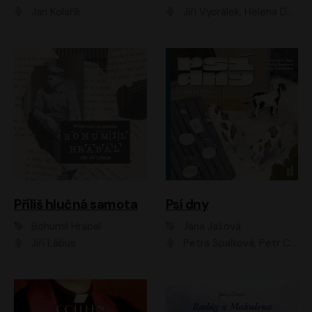
Jan Kolařík
Jiří Vyorálek, Helena Dvořáková, Pavel Šimčík, Ondřej Rychlý, Radek Holub, Filip Kaňkovský, Luboš Veselý, Tomáš Dastlík, Tereza Dočkalová, David Nyč
Příliš hlučná samota
Psí dny
Bohumil Hrabal
Jana Jašová
Jiří Lábus
Petra Špalková, Petr Čtvrtníček