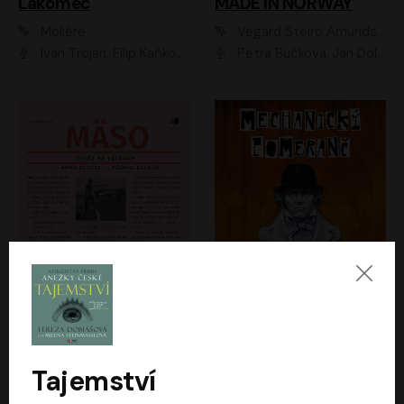
Lakomec
MADE IN NORWAY
Moliére
Vegard Steiro Amundsen
Ivan Trojan, Filip Kaňkovský, Ondřej Brousek, Anežka Šťastná, Klára Suchá, Jaromír Meduna, Dana Černá, Václav Vydra, Jiří Knot, Petr Lněnička, Lubor Šplíchal, Jiří Maryško, Petr Šplíchal
Petra Bučková, Jan Dolanský, Jiří Vyorálek, Ondřej Rychlý, Ondřej Vetchý, Klára Suchá, Jan Vlasák, Jana Stryková, Igor Bareš, Miroslav Etzler
Mäso
Mechanický pomeranč
Arpád Soltész
Anthony Burgess
Přemysl Boublík
David Novotný
Tajemství