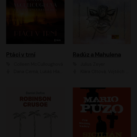
Ptáci v trní
Radúz a Mahulena
Colleen McCulloughová
Julius Zeyer
Dana Černá, Lukáš Hlavica
Klára Oltová, Vojtěch Hájek, Růžena Merunková, Dušan Sitek, Simona Postlerová, Ljuba Krbová, Petr Lněnička, Saša Rašilov