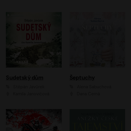
Sudetský dům
Šeptuchy
Štěpán Javůrek
Alena Sabuchová
Kamila Janovičová
Dana Černá