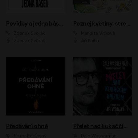
Povídky a jedna báseň
Poznej květiny, stromy, zvířátka
Zdeněk Svěrák
Markéta Vítková
Zdeněk Svěrák
Jiří Kniha
Předávání ohně
Přelet nad kukaččím hnízdem
Peter Podlesný
Dale Wasserman