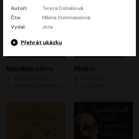
Autoři:
Tereza Dobiášová
Čte:
Milena Steinmasslová
Vydal:
Jota
Přehrát ukázku
Mezi dvěma Kimy
Mladí lvi
Nina Špitálníková
Irwin Shaw
Barbora Goldmannová
Audiotéka