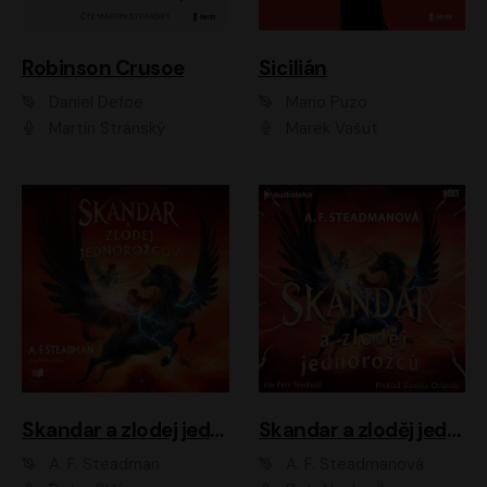
Robinson Crusoe
Sicilián
Daniel Defoe
Mario Puzo
Martin Stránský
Marek Vašut
Skandar a zlodej jednorožcov
Skandar a zloděj jednorožců
A. F. Steadman
A. F. Steadmanová