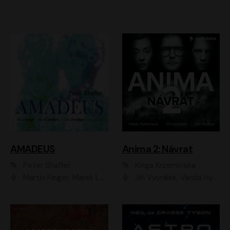
AMADEUS
Anima 2: Návrat
Peter Shaffer
Kinga Krzemińska
Martin Finger, Marek Lambora, Eliška Zbanková, Martin Písařík, Václav Neužil, Kamil Halbich, Aleš Procházka, Miroslav Táborský, Hanuš Bor, Jan Hájek
Jiří Vyorálek, Vanda Hybnerová, Jan Nedbal, Tereza Vilišová, Matylda Miškovská, Johana Tesařová, Jana Boušková, Ivana Uhlířová, Martin Myšička, Dana Černá, Ladislav Frej, Miroslav Hanuš, Zuzana Kronerová, Pavel Neškudla, Luboš Veselý, Jan Holík, Ondřej Malý, Leoš Noha, Karolína Baranová, Jan Battěk, Kryštof Bartoš, Daniela Čermáková, Hanuš Bor, Petr Gojda, Lucie Laňková, Jan Horák Radúz Mácha, Jan Meduna, Marta Menes, Jaromíra Mílová, Michal Sieczkowski, Jiří Suchánek, Anežka Šťastná, Lenka Vrtišková - Nejezchlebová, Jiří Wohanka