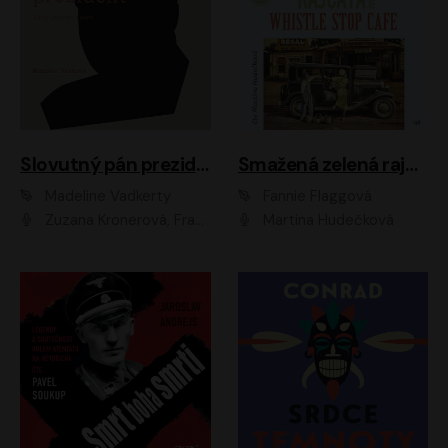
Slovutný pán prezident
Smažená zelená rajčata ve Whistle Stop Cafe
Madeline Vadkerty
Fannie Flaggová
Zuzana Kronerová, František Kovár, Božidara Turzonovová, Ľuboš Kostelný, Kristína Svarinská, Miro Noga, Richard Stanke, Lucia Siposová, Marián Miezga, Dado Nagy, Slávka Halčáková, Peter Rúfus, Filip Tůma, Lukáš Latinák, Dušan Kaprálik, Jana Oľhová, Stano Staško, Michal Hudák, Martin Kaprálik, Robo Jakab, Andrej Bán, Ivan Martinka, Martin Brezović, Patrik Lučan, Ondrej Kořínek, Scarlett Čanakyová, Andrej Žiarovský, Norbert Moravanský, Miro Králik, Marko Vrzgula, Ján Štrbák, Oliver Koniar, Roman Jaroš, Ján Kardoš, Barbora Kardošová, Ivan Kamenec, Madeline Vadkerty
Martina Hudečková