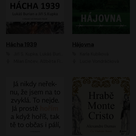
Hácha 1939
Hájovna
Jiří S. Kupka, Lukáš Burian
Karla Kubíková
Milan Enčev, Alžběta Fišerová, Marek Helma, Antonín Hardt, Jitka Sedláčková, Lukáš Burian, Vojtěch Havelka
Lucie Vondráčková