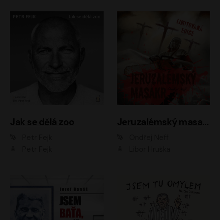
Jak se dělá zoo
Jeruzalémský masakr
Petr Fejk
Ondřej Neff
Petr Fejk
Libor Hruška