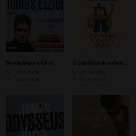
Novinářem v Číně
O zvířátkách a divných věcech
Tomáš Etzler
Alois Mikulka
Tomáš Etzler
Viktor Preiss