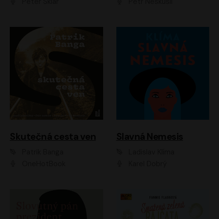
Peter Sklár
Petr Neskusil
Skutečná cesta ven
Slavná Nemesis
Patrik Banga
Ladislav Klíma
OneHotBook
Karel Dobrý