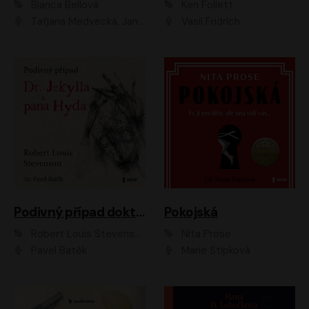
Bianca Bellová
Ken Follett
Taťjana Medvecká, Jan Vlasák
Vasil Fridrich
Podivný případ doktora Jekylla a pana Hyda
Pokojská
Robert Louis Stevenson
Nita Prose
Pavel Batěk
Marie Štípková