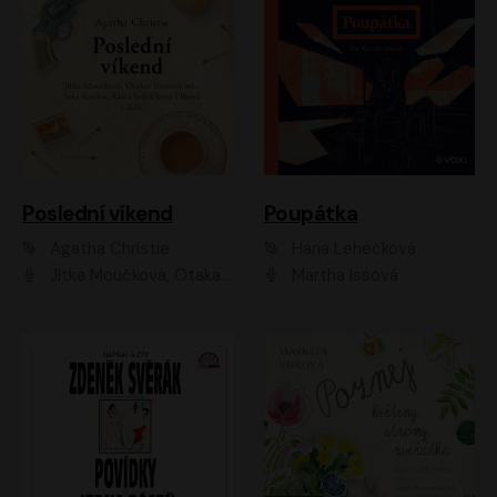
Poslední víkend
Poupátka
Agatha Christie
Hana Lehečková
Jitka Moučková, Otakar Brousek ml., Lenka Termerová, Šárka Krausová, Radek Hoppe, Petr Stach, Viktor Dvořák, Klára Oltová, Andrea Elsnerová, Saša Rašilov, Vojtěch Hájek, Barbora Vágnerová
Martha Issová