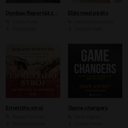
Donbas: Reportáž z ukrajinského konfliktu
Eliáš mezi piráty
Tomáš Forró
Veronika Krištofová
Pavel Batěk
Vojtěch Hájek
Ernettiho stroj
Game changers
Roland Portiche
Dave Asprey
Michal Bumbálek
Zbyšek Horák