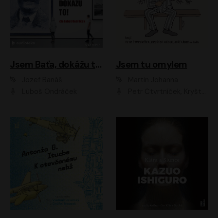
Jsem Baťa, dokážu to!
Jsem tu omylem
Jozef Banáš
Martin Johanna
Luboš Ondráček
Petr Čtvrtníček, Kryštof Hádek, Jiří Lábus, Dana Černá, Miroslav Táborský, Oldřich Navrátil, Milan Šteindler, David Vávra, Marie Tomsová