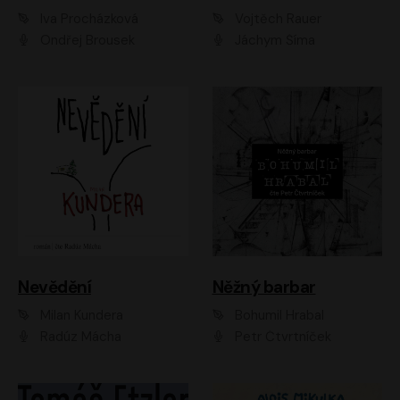
Iva Procházková
Vojtěch Rauer
Ondřej Brousek
Jáchym Šíma
Nevědění
Něžný barbar
Milan Kundera
Bohumil Hrabal
Radúz Mácha
Petr Čtvrtníček