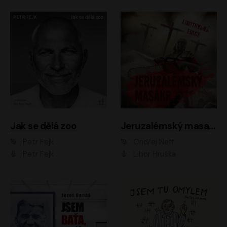
Jak se dělá zoo
Jeruzalémský masakr
Petr Fejk
Ondřej Neff
Petr Fejk
Libor Hruška