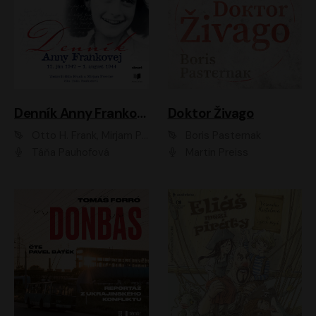
Denník Anny Frankovej
Doktor Živago
Otto H. Frank, Mirjam Pressler
Boris Pasternak
Táňa Pauhofová
Martin Preiss