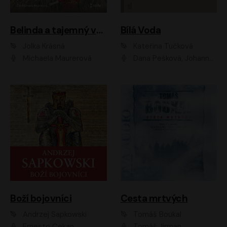
Belinda a tajemný výlet
Bílá Voda
Jolka Krásná
Kateřina Tučková
Michaela Maurerová
Dana Pešková, Johanna Tesařová, Ladislav Cigánek, Libuše Švormová, Oldřich Vlach, Pavla Tomicová, Petr Pochop, Tereza Vítů, Vanda Hybnerová
Boží bojovníci
Cesta mrtvých
Andrzej Sapkowski
Tomáš Boukal
Ernesto Čekan
Tomáš Jirman