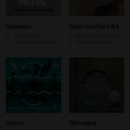
Odysseus
Osmý život (pro Brilku)
James Joyce
Nino Haratischwiliová
Lukáš Hlavica, Jana Stryková
Martina Hudečková
Ostrov
Pilíře země