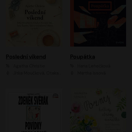
Poslední víkend
Poupátka
Agatha Christie
Hana Lehečková
Jitka Moučková, Otakar Brousek ml., Lenka Termerová, Šárka Krausová, Radek Hoppe, Petr Stach, Viktor Dvořák, Klára Oltová, Andrea Elsnerová, Saša Rašilov, Vojtěch Hájek, Barbora Vágnerová
Martha Issová