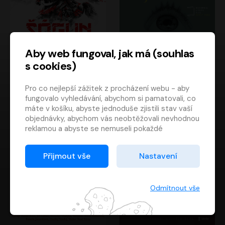
Aby web fungoval, jak má (souhlas
s cookies)
Šógun
Tajemství
Pro co nejlepší zážitek z procházení webu - aby
James Clavell
Tereza Dobiášová
fungovalo vyhledávání, abychom si pamatovali, co
Pavel Soukup
Milena Steinmasslová
máte v košíku, abyste jednoduše zjistili stav vaší
objednávky, abychom vás neobtěžovali nevhodnou
reklamou a abyste se nemuseli pokaždé
přihlašovat.
Proto od vás potřebujeme souhlas se
Přijmout vše
Nastavení
zpracováním souborů cookies
, tj. malých souborů,
které se dočasně ukládají ve vašem prohlížeči.
Děkujeme, že nám ho dáte a pomůžete nám tak
Odmítnout vše
web zlepšovat.