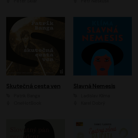
Peter Sklár
Petr Neskusil
Skutečná cesta ven
Slavná Nemesis
Patrik Banga
Ladislav Klíma
OneHotBook
Karel Dobrý