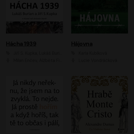
Hácha 1939
Hájovna
Jiří S. Kupka, Lukáš Burian
Karla Kubíková
Milan Enčev, Alžběta Fišerová, Marek Helma, Antonín Hardt, Jitka Sedláčková, Lukáš Burian, Vojtěch Havelka
Lucie Vondráčková