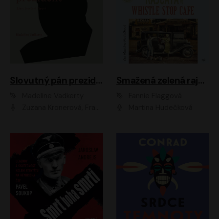
Slovutný pán prezident
Smažená zelená rajčata ve Whistle Stop Cafe
Madeline Vadkerty
Fannie Flaggová
Zuzana Kronerová, František Kovár, Božidara Turzonovová, Ľuboš Kostelný, Kristína Svarinská, Miro Noga, Richard Stanke, Lucia Siposová, Marián Miezga, Dado Nagy, Slávka Halčáková, Peter Rúfus, Filip Tůma, Lukáš Latinák, Dušan Kaprálik, Jana Oľhová, Stano Staško, Michal Hudák, Martin Kaprálik, Robo Jakab, Andrej Bán, Ivan Martinka, Martin Brezović, Patrik Lučan, Ondrej Kořínek, Scarlett Čanakyová, Andrej Žiarovský, Norbert Moravanský, Miro Králik, Marko Vrzgula, Ján Štrbák, Oliver Koniar, Roman Jaroš, Ján Kardoš, Barbora Kardošová, Ivan Kamenec, Madeline Vadkerty
Martina Hudečková