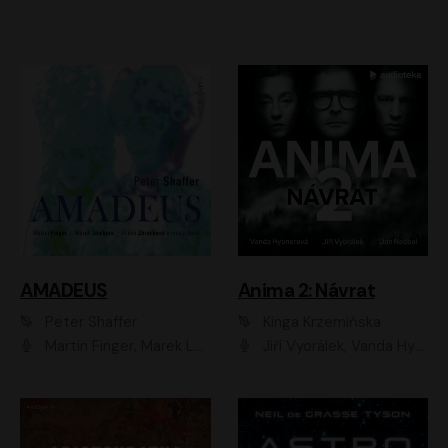
AMADEUS
Anima 2: Návrat
Peter Shaffer
Kinga Krzemińska
Martin Finger, Marek Lambora, Eliška Zbanková, Martin Písařík, Václav Neužil, Kamil Halbich, Aleš Procházka, Miroslav Táborský, Hanuš Bor, Jan Hájek
Jiří Vyorálek, Vanda Hybnerová, Jan Nedbal, Tereza Vilišová, Matylda Miškovská, Johana Tesařová, Jana Boušková, Ivana Uhlířová, Martin Myšička, Dana Černá, Ladislav Frej, Miroslav Hanuš, Zuzana Kronerová, Pavel Neškudla, Luboš Veselý, Jan Holík, Ondřej Malý, Leoš Noha, Karolína Baranová, Jan Battěk, Kryštof Bartoš, Daniela Čermáková, Hanuš Bor, Petr Gojda, Lucie Laňková, Jan Horák Radúz Mácha, Jan Meduna, Marta Menes, Jaromíra Mílová, Michal Sieczkowski, Jiří Suchánek, Anežka Šťastná, Lenka Vrtišková - Nejezchlebová, Jiří Wohanka