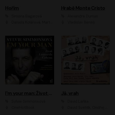
Hořím
Hrabě Monte Cristo
Simona Bagarová
Alexandre Dumas
Daniela Kolářová, Martha Issová, Pavel Řezníček, Klára Melíšková, Kryštof Hádek, Zdeněk Svěrák, Simona Bagarová
Vladislav Beneš
I'm your man: Život Leonarda Cohena
Já, vrah
Sylvie Simmonsová
David Laňka
OneHotBook
David Švehlík, Ondřej Malý, Anna Fialová, Cyril Dobrý, Vojtěch Vondráček, David Novotný, Ladislav Cigánek