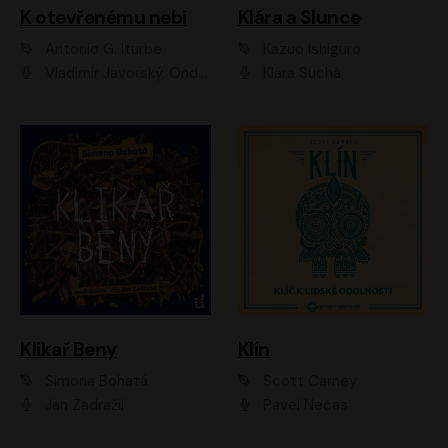
K otevřenému nebi
Klára a Slunce
Antonio G. Iturbe
Kazuo Ishiguro
Vladimír Javorský, Ondřej Brousek
Klára Suchá
Klikař Beny
Klín
Simona Bohatá
Scott Carney
Jan Zadražil
Pavel Nečas