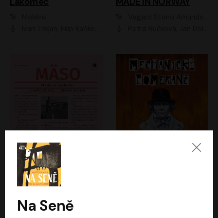
Lakomec
MADE IN NORWAY
Moliére
Vegard Steiro Amundsen
Ivan Trojan, Filip Kaňkovský, Ondřej Brousek, Anežka Šťastná, Klára Suchá, Jaromír Meduna, Dana Černá, Václav Vydra, Jiří Knot, Petr Lněnička, Lubor Šplíchal, Jiří Maryško, Petr Šplíchal
Petra Bučková, Jan Dolanský, Jiří Vyorálek, Ondřej Rychlý, Ondřej Vetchý, Klára Suchá, Jan Vlasák, Jana Stryková, Igor Bareš, Miroslav Etzler
Mäso
Mechanický pomeranč
Arpád Soltész
Anthony Burgess
Přemysl Boublík
David Novotný
Na Seně