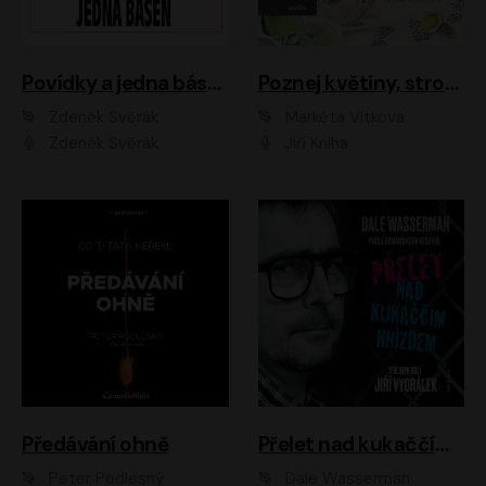
Povídky a jedna báseň
Poznej květiny, stromy, zvířátka
Zdeněk Svěrák
Markéta Vítková
Zdeněk Svěrák
Jiří Kniha
Předávání ohně
Přelet nad kukaččím hnízdem
Peter Podlesný
Dale Wasserman