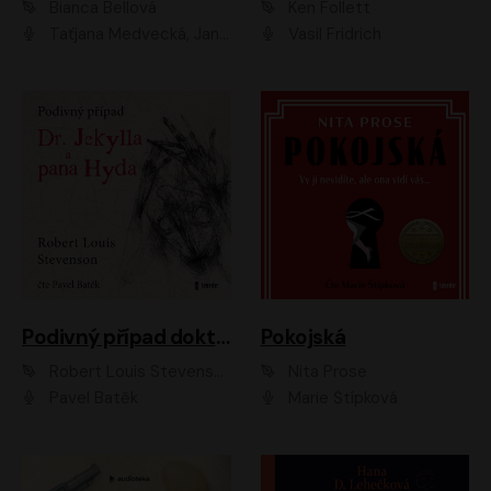
Bianca Bellová
Ken Follett
Taťjana Medvecká, Jan Vlasák
Vasil Fridrich
Podivný případ doktora Jekylla a pana Hyda
Pokojská
Robert Louis Stevenson
Nita Prose
Pavel Batěk
Marie Štípková