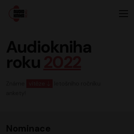
Hlavn
Men
Audiokniha roku
Audiokniha
roku
2022
Známe
vítěze
letošního ročníku
ankety!
Nominace