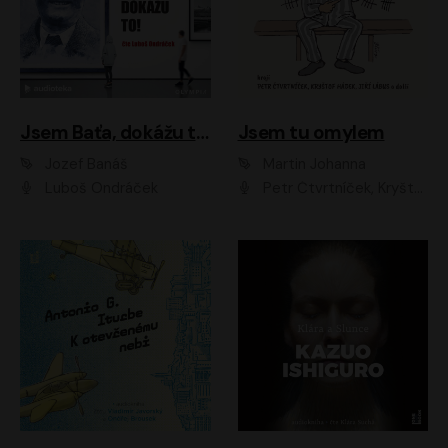
Jsem Baťa, dokážu to!
Jsem tu omylem
Jozef Banáš
Martin Johanna
Luboš Ondráček
Petr Čtvrtníček, Kryštof Hádek, Jiří Lábus, Dana Černá, Miroslav Táborský, Oldřich Navrátil, Milan Šteindler, David Vávra, Marie Tomsová