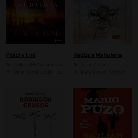
Ptáci v trní
Radúz a Mahulena
Colleen McCulloughová
Julius Zeyer
Dana Černá, Lukáš Hlavica
Klára Oltová, Vojtěch Hájek, Růžena Merunková, Dušan Sitek, Simona Postlerová, Ljuba Krbová, Petr Lněnička, Saša Rašilov