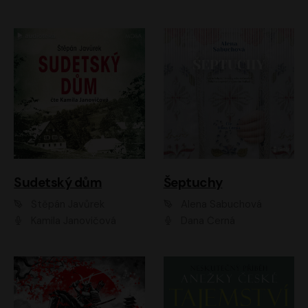
Sudetský dům
Šeptuchy
Štěpán Javůrek
Alena Sabuchová
Kamila Janovičová
Dana Černá