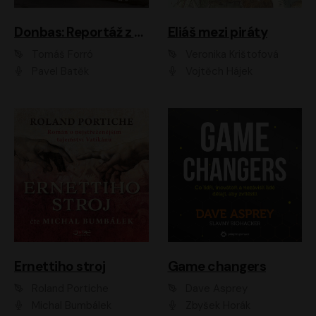
Donbas: Reportáž z ukrajinského konfliktu
Eliáš mezi piráty
Tomáš Forró
Veronika Krištofová
Pavel Batěk
Vojtěch Hájek
Ernettiho stroj
Game changers
Roland Portiche
Dave Asprey
Michal Bumbálek
Zbyšek Horák