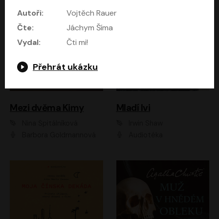
Autoři:
Vojtěch Rauer
Čte:
Jáchym Šíma
Vydal:
Čti mi!
Přehrát ukázku
Mezi dvěma Kimy
Mladí lvi
Nina Špitálníková
Irwin Shaw
Barbora Goldmannová
Audiotéka