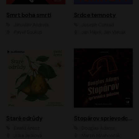
Smrt boha smrti
Srdce temnoty
Jaroslav Andrejs
Joseph Conrad
Pavel Soukup
Jan Hájek, Jan Vlasák
Staré odrůdy
Stopárov sprievodca galaxiou
Ewald Arenz
Douglas Adams
Jitka Ježková
Martin Mňahončák