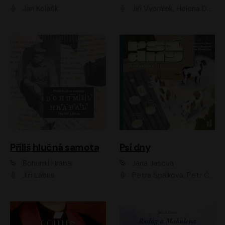
Jan Kolařík
Jiří Vyorálek, Helena Dvořáková, Pavel Šimčík, Ondřej Rychlý, Radek Holub, Filip Kaňkovský, Luboš Veselý, Tomáš Dastlík, Tereza Dočkalová, David Nyč
Příliš hlučná samota
Psí dny
Bohumil Hrabal
Jana Jašová
Jiří Lábus
Petra Špalková, Petr Čtvrtníček