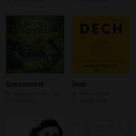
Dcera impéria
Dech
Raymond E. Feist, Janny Wurts
James Nestor
Libor Böhm
Zbyšek Horák