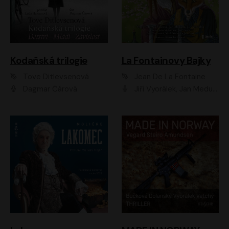
Kodaňská trilogie
La Fontainovy Bajky
Tove Ditlevsenová
Jean De La Fontaine
Dagmar Čárová
Jiří Vyorálek, Jan Meduna, Tereza Vilišová, Jitka Molavcová, Jan Vlasák, Petr Čtvrtníček, Vasil Fridrich, Jan Cina