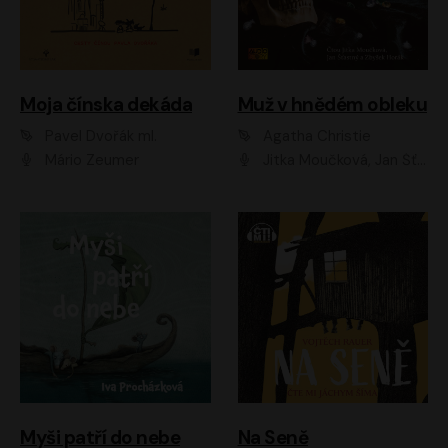
Moja čínska dekáda
Muž v hnědém obleku
Pavel Dvořák ml.
Agatha Christie
Mário Zeumer
Jitka Moučková, Jan Šťastný, Zbyšek Horák
Myši patří do nebe
Na Seně