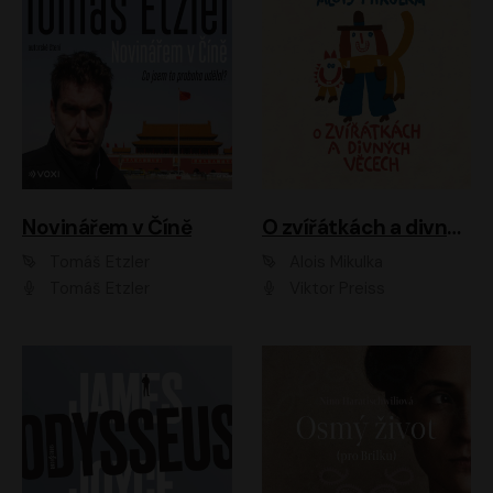
Novinářem v Číně
O zvířátkách a divných věcech
Tomáš Etzler
Alois Mikulka
Tomáš Etzler
Viktor Preiss