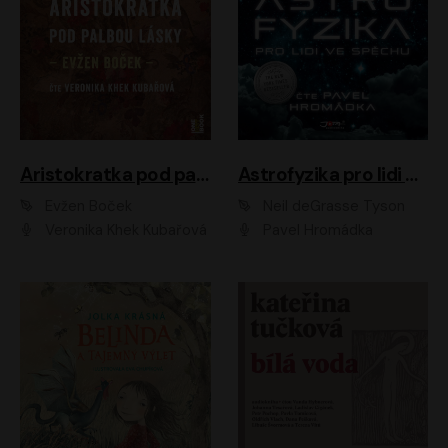
Aristokratka pod palbou lásky
Astrofyzika pro lidi ve spěchu
Evžen Boček
Neil deGrasse Tyson
Veronika Khek Kubařová
Pavel Hromádka