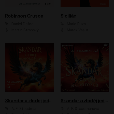
Robinson Crusoe
Sicilián
Daniel Defoe
Mario Puzo
Martin Stránský
Marek Vašut
Skandar a zlodej jednorožcov
Skandar a zloděj jednorožců
A. F. Steadman
A. F. Steadmanová