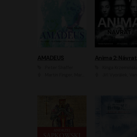
AMADEUS
Anima 2: Návrat
Peter Shaffer
Kinga Krzemińsk
Martin Finger, Marek Lambora, Eliška Zbanková, Martin Písařík, Václav Neužil, Kamil Halbich, Aleš Procházka, Miroslav Táborský, Hanuš Bor, Jan Hájek
Jiří Vyorálek, Vanda Hybnerová, Jan Nedbal, Tereza Vilišová, Matylda Miškovská, Johana Tesařová, Jana Boušková, Ivana Uhlířová, Martin Myšička, Dana Černá, Ladislav Frej, Miroslav Hanuš, Zuzana Kronerová, Pavel Neškudla, Luboš Veselý, Jan Holík, Ondřej Malý, Leoš Noha, Karolína Baranová, Jan Battěk, Kryštof Bartoš, Daniela Čermáková, Hanuš Bor, Petr Gojda, Lucie Laňková, Jan Horák Radúz Mácha, Jan Meduna, Marta Menes, Jaromíra Mílová, Michal Sieczkowski, Jiří Suchánek, Anežka Šťastná, Lenka V