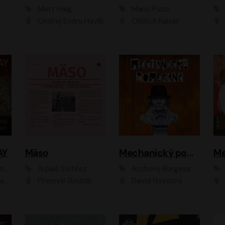
Matt Haig
Mario Puzo
Ondřej Endru Havlík
Oldřich Kaiser
AY
Mäso
Mechanický pomeranč
Me
en
Arpád Soltész
Anthony Burgess
av Etzler
Přemysl Boublík
David Novotný