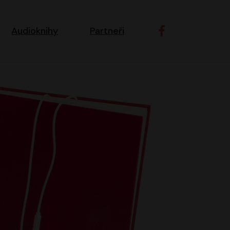
ní navigace
Audioknihy
Partneři