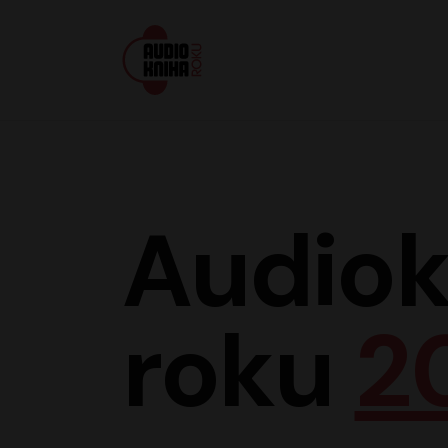
Audiokniha roku
Audiok
roku
2