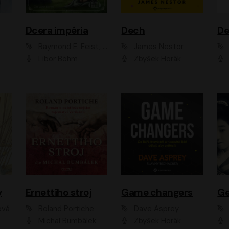
Dcera impéria
Dech
Raymond E. Feist, Janny Wurts
James Nestor
Libor Böhm
Zbyšek Horák
y
Ernettiho stroj
Game changers
Ge
ová
Roland Portiche
Dave Asprey
Michal Bumbálek
Zbyšek Horák