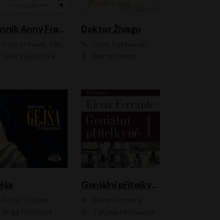
Denník Anny Frankovej
Doktor Živago
Otto H. Frank, Mirjam Pressler
Boris Pasternak
Táňa Pauhofová
Martin Preiss
jša
Geniální přítelkyně
Arthur Golden
Elena Ferrante
Jorga Hrušková
Taťjana Medvecká