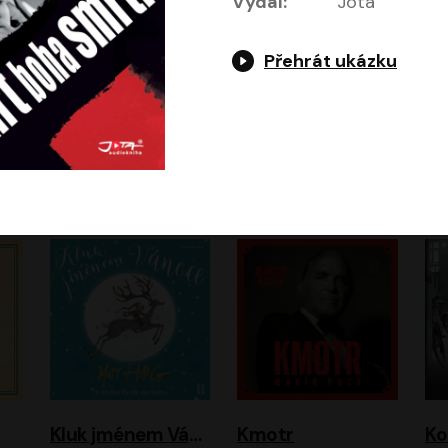
Vydal:
Jota
Přehrát ukázku
Jeruzalémský masakr
Jsem Baťa, dokážu to!
Jsem tu omylem
Jozef Banáš
Martin Johanna
Luboš Ondráček
Petr Čtvrtníček, Kryštof Hádek, Jiří Lábus, Dana Černá, Miroslav Táborský, Oldřich Navrátil, Milan Šteindler, David Vávra, Marie Tomsová
Kluk jménem Vánoce
Kmotr
Ko