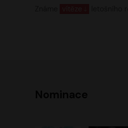
Známe
vítěze
letošního r
Nominace