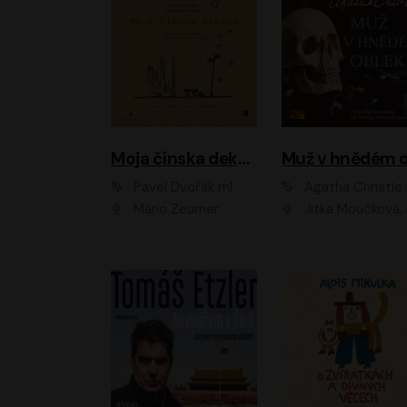
Moja čínska dekáda
Pavel Dvořák ml.
Agatha Christie
Mário Zeumer
Jitka Moučková, Jan Šťastný, Zbyšek Hor