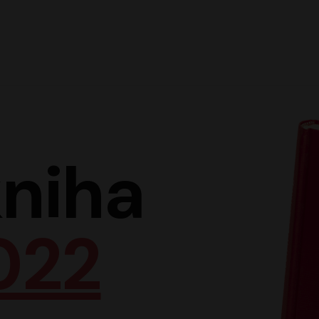
Hlav
niha
022