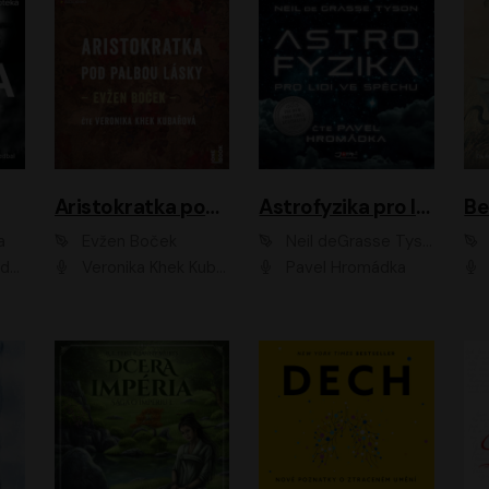
Aristokratka pod palbou lásky
Astrofyzika pro lidi ve spěchu
a
Evžen Boček
Neil deGrasse Tyson
rtišková - Nejezchlebová, Jiří Wohanka
Veronika Khek Kubařová
Pavel Hromádka