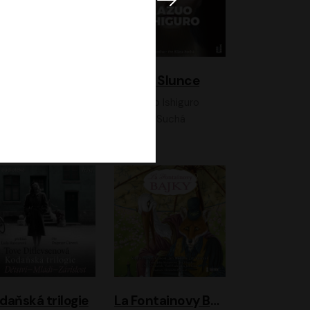
K otevřenému nebi
Klára a Slunce
Antonio G. Iturbe
Kazuo Ishiguro
Vladimír Javorský, Ondřej Brousek
Klára Suchá
daňská trilogie
La Fontainovy Bajky