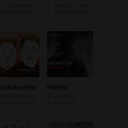
Tove Ditlevsenová
Jean De La Fontaine
Dagmar Čárová
Jiří Vyorálek, Jan Meduna, Tereza Vilišová, Jitka Molavcová, Jan Vlasák, Petr Čtvrtníček, Vasil Fridrich, Jan Cina
zi dvěma Kimy
Mladí lvi
Nina Špitálníková
Irwin Shaw
Barbora Goldmannová
Audiotéka