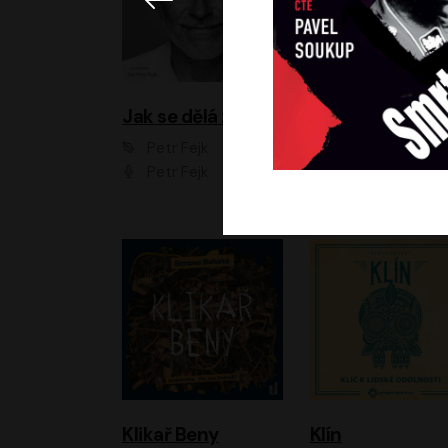
Jak se dělá zoo
Petr Fejk
Ondřej Neff
Petr Fejk
Libor Hruška
Klikař Beny
Klín