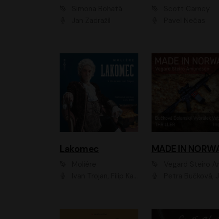
Simona Bohatá
Scott Carney
Jan Zadražil
Pavel Nečas
Lakomec
MADE IN NORW
Moliére
Vegard Steiro Amunds
Ivan Trojan, Filip Kaňkovský, Ondřej Brousek, Anežka Šťastná, Klára Suchá, Jaromír Meduna, Dana Černá, Václav Vydra, Jiří Knot, Petr Lněnička, Lubor Šplíchal, Jiří Maryško, Petr Šplíchal
Petra Bučková, Jan Dolanský, Jiří Vyorálek, Ondřej Rychlý, Ondřej Vetchý, Klára Suchá, Jan Vlasák, Jana Stryková, Igor Bareš, Mirosl