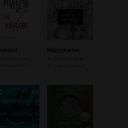
vědění
Něžný barbar
Milan Kundera
Bohumil Hrabal
Radúz Mácha
Petr Čtvrtníček