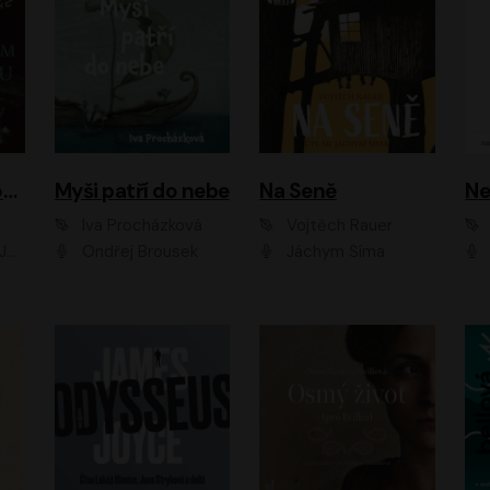
Muž v hnědém obleku
Myši patří do nebe
Na Seně
Ne
Iva Procházková
Vojtěch Rauer
ák
Ondřej Brousek
Jáchym Šíma