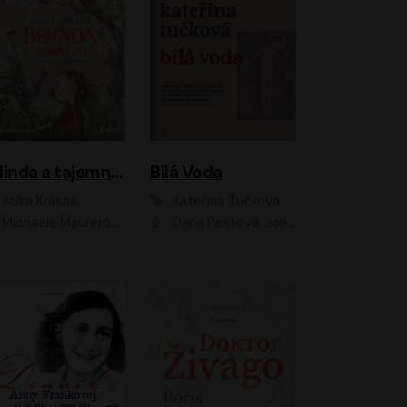
Belinda a tajemný výlet
Bílá Voda
Jolka Krásná
Kateřina Tučková
Michaela Maurerová
Dana Pešková, Johanna Tesařová, Ladislav Cigánek, Libuše Švormová, Oldřich Vlach, Pavla Tomicová, Petr Pochop, Tereza Vítů, Vanda Hybnerová