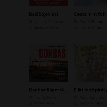
Boží bojovníci
Cesta mrtvých
Andrzej Sapkowski
Tomáš Boukal
Ernesto Čekan
Tomáš Jirman
Donbas: Reportáž z ukrajinského konfliktu
Eliáš mezi pirát
Tomáš Forró
Veronika Krištof
Pavel Batěk
Vojtěch Hájek