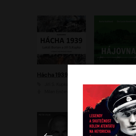
Hácha 1939
Hájovna
Jiří S. Kupka, Lukáš Burian
Karla Kubíková
Milan Enčev, Alžběta Fišerová, Marek Helma, Antonín Hardt, Jitka Sedláčková, Lukáš Burian, Vojtěch Havelka
Lucie Vondráčk