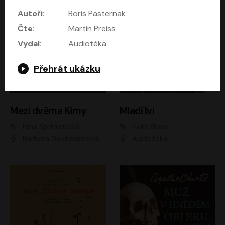
Autoři:
Boris Pasternak
Čte:
Martin Preiss
Vydal:
Audiotéka
Přehrát ukázku
Mezi dvěma Kimy
Mladí lvi
Nina Špitálníková
Irwin Shaw
Barbora Goldmannová
Audiotéka