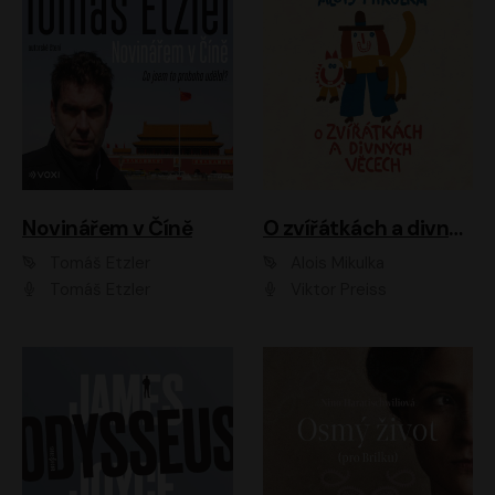
Novinářem v Číně
O zvířátkách a divných věcech
Tomáš Etzler
Alois Mikulka
Tomáš Etzler
Viktor Preiss