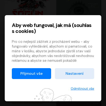
Aby web fungoval, jak má (souhlas
s cookies)
Šógun
Tajemství
Pro co nejlepší zážitek z procházení webu - aby
James Clavell
Tereza Dobiášová
fungovalo vyhledávání, abychom si pamatovali, co
Pavel Soukup
Milena Steinmasslová
máte v košíku, abyste jednoduše zjistili stav vaší
objednávky, abychom vás neobtěžovali nevhodnou
reklamou a abyste se nemuseli pokaždé
přihlašovat.
Proto od vás potřebujeme souhlas se
Přijmout vše
Nastavení
zpracováním souborů cookies
, tj. malých souborů,
které se dočasně ukládají ve vašem prohlížeči.
Děkujeme, že nám ho dáte a pomůžete nám tak
Odmítnout vše
web zlepšovat.