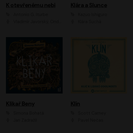
K otevřenému nebi
Klára a Slunce
Antonio G. Iturbe
Kazuo Ishiguro
Vladimír Javorský, Ondřej Brousek
Klára Suchá
Klikař Beny
Klín
Simona Bohatá
Scott Carney
Jan Zadražil
Pavel Nečas