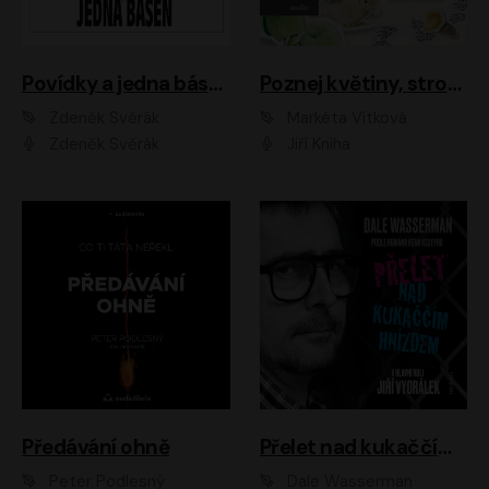
Povídky a jedna báseň
Poznej květiny, stromy, zvířátka
Zdeněk Svěrák
Markéta Vítková
Zdeněk Svěrák
Jiří Kniha
Předávání ohně
Přelet nad kukaččím hnízdem
Peter Podlesný
Dale Wasserman