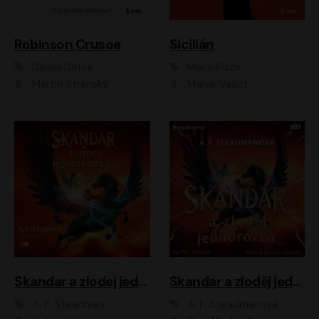
Robinson Crusoe
Sicilián
Daniel Defoe
Mario Puzo
Martin Stránský
Marek Vašut
Skandar a zlodej jednorožcov
Skandar a zloděj jednorožců
A. F. Steadman
A. F. Steadmanová