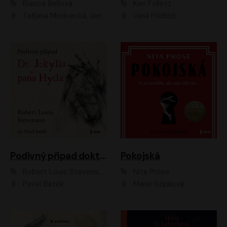
Bianca Bellová
Ken Follett
Taťjana Medvecká, Jan Vlasák
Vasil Fridrich
Podivný případ doktora Jekylla a pana Hyda
Pokojská
Robert Louis Stevenson
Nita Prose
Pavel Batěk
Marie Štípková