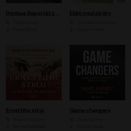
Donbas: Reportáž z ukrajinského konfliktu
Eliáš mezi piráty
Tomáš Forró
Veronika Krištofová
Pavel Batěk
Vojtěch Hájek
Ernettiho stroj
Game changers
Roland Portiche
Dave Asprey
Michal Bumbálek
Zbyšek Horák