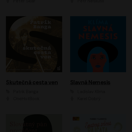
Peter Sklár
Petr Neskusil
Skutečná cesta ven
Slavná Nemesis
Patrik Banga
Ladislav Klíma
OneHotBook
Karel Dobrý