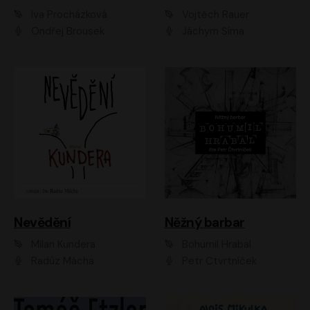
Iva Procházková
Vojtěch Rauer
Ondřej Brousek
Jáchym Šíma
Nevědění
Něžný barbar
Milan Kundera
Bohumil Hrabal
Radúz Mácha
Petr Čtvrtníček