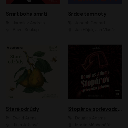
Smrt boha smrti
Srdce temnoty
Jaroslav Andrejs
Joseph Conrad
Pavel Soukup
Jan Hájek, Jan Vlasák
Staré odrůdy
Stopárov sprievodca galaxiou
Ewald Arenz
Douglas Adams
Jitka Ježková
Martin Mňahončák