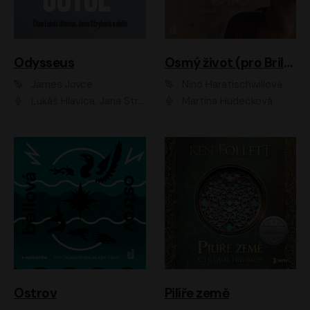
Odysseus
Osmý život (pro Brilku)
James Joyce
Nino Haratischwiliová
Lukáš Hlavica, Jana Stryková
Martina Hudečková
Ostrov
Pilíře země