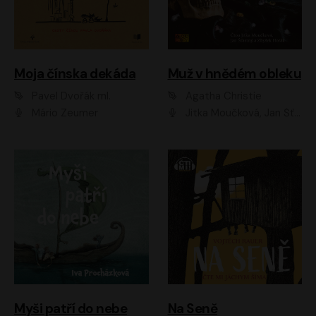
Moja čínska dekáda
Muž v hnědém obleku
Pavel Dvořák ml.
Agatha Christie
Mário Zeumer
Jitka Moučková, Jan Šťastný, Zbyšek Horák
Myši patří do nebe
Na Seně