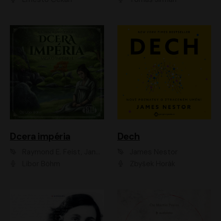
Dcera impéria
Dech
Raymond E. Feist, Janny Wurts
James Nestor
Libor Böhm
Zbyšek Horák