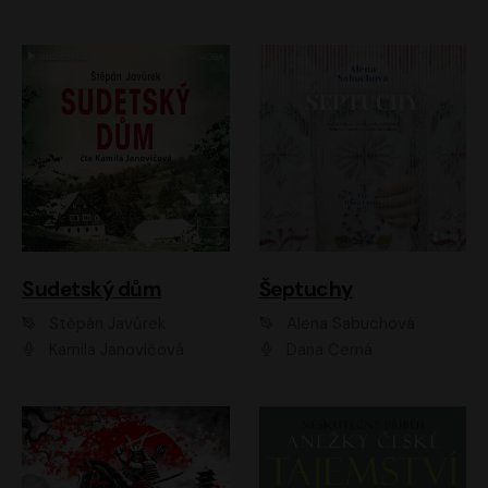
Sudetský dům
Šeptuchy
Štěpán Javůrek
Alena Sabuchová
Kamila Janovičová
Dana Černá