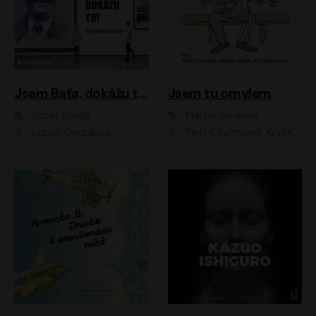
Jsem Baťa, dokážu to!
Jsem tu omylem
Jozef Banáš
Martin Johanna
Luboš Ondráček
Petr Čtvrtníček, Kryštof Hádek, Jiří Lábus, Dana Černá, Miroslav Táborský, Oldřich Navrátil, Milan Šteindler, David Vávra, Marie Tomsová