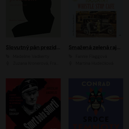
Slovutný pán prezident
Smažená zelená rajčata ve Whistle Stop Cafe
Madeline Vadkerty
Fannie Flaggová
Zuzana Kronerová, František Kovár, Božidara Turzonovová, Ľuboš Kostelný, Kristína Svarinská, Miro Noga, Richard Stanke, Lucia Siposová, Marián Miezga, Dado Nagy, Slávka Halčáková, Peter Rúfus, Filip Tůma, Lukáš Latinák, Dušan Kaprálik, Jana Oľhová, Stano Staško, Michal Hudák, Martin Kaprálik, Robo Jakab, Andrej Bán, Ivan Martinka, Martin Brezović, Patrik Lučan, Ondrej Kořínek, Scarlett Čanakyová, Andrej Žiarovský, Norbert Moravanský, Miro Králik, Marko Vrzgula, Ján Štrbák, Oliver Koniar, Roman Jaroš, Ján Kardoš, Barbora Kardošová, Ivan Kamenec, Madeline Vadkerty
Martina Hudečková