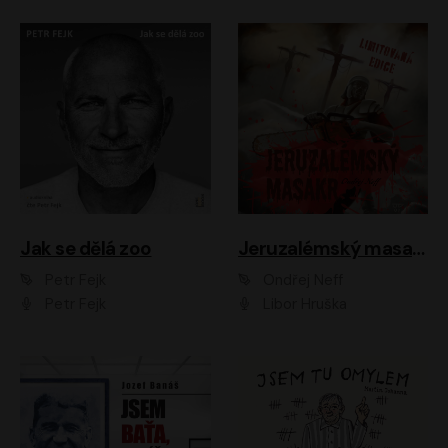
Jak se dělá zoo
Jeruzalémský masakr
Petr Fejk
Ondřej Neff
Petr Fejk
Libor Hruška