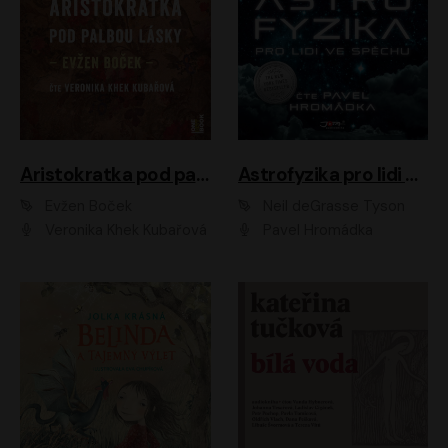
Aristokratka pod palbou lásky
Astrofyzika pro lidi ve spěchu
Evžen Boček
Neil deGrasse Tyson
Veronika Khek Kubařová
Pavel Hromádka