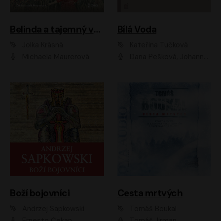
Belinda a tajemný výlet
Bílá Voda
Jolka Krásná
Kateřina Tučková
Michaela Maurerová
Dana Pešková, Johanna Tesařová, Ladislav Cigánek, Libuše Švormová, Oldřich Vlach, Pavla Tomicová, Petr Pochop, Tereza Vítů, Vanda Hybnerová
Boží bojovníci
Cesta mrtvých
Andrzej Sapkowski
Tomáš Boukal
Ernesto Čekan
Tomáš Jirman