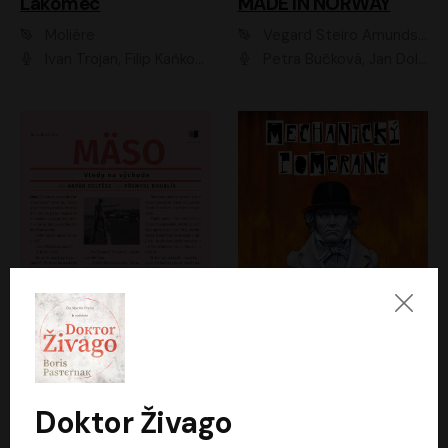
Lakomec
MADE IN NORWAY
Moliére
Vegard Steiro Amundsen
Ivan Trojan, Filip Kaňkovský, Ondřej Brousek, Anežka Šťastná, Klára Suchá, Jaromír Meduna, Dana Černá, Václav Vydra, Jiří Knot, Petr Lněnička, Lubor Šplíchal, Jiří Maryško, Petr Šplíchal
Petra Bučková, Jan Dolanský, Jiří Vyorálek, Ondřej Rychlý, Ondřej Vetchý, Klára Suchá, Jan Vlasák, Jana Stryková, Igor Bareš, Miroslav Etzler
Mäso
Mechanický pomeranč
Arpád Soltész
Anthony Burgess
Přemysl Boublík
David Novotný
Doktor Živago