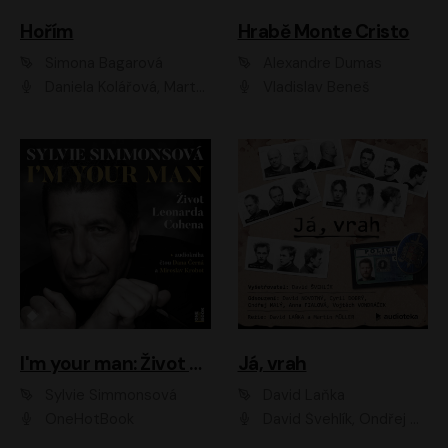
Hořím
Hrabě Monte Cristo
Simona Bagarová
Alexandre Dumas
Daniela Kolářová, Martha Issová, Pavel Řezníček, Klára Melíšková, Kryštof Hádek, Zdeněk Svěrák, Simona Bagarová
Vladislav Beneš
I'm your man: Život Leonarda Cohena
Já, vrah
Sylvie Simmonsová
David Laňka
OneHotBook
David Švehlík, Ondřej Malý, Anna Fialová, Cyril Dobrý, Vojtěch Vondráček, David Novotný, Ladislav Cigánek