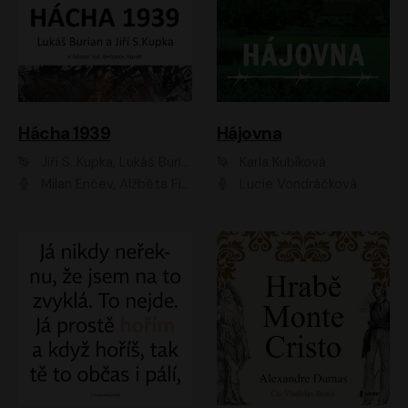
Hácha 1939
Hájovna
Jiří S. Kupka, Lukáš Burian
Karla Kubíková
Milan Enčev, Alžběta Fišerová, Marek Helma, Antonín Hardt, Jitka Sedláčková, Lukáš Burian, Vojtěch Havelka
Lucie Vondráčková