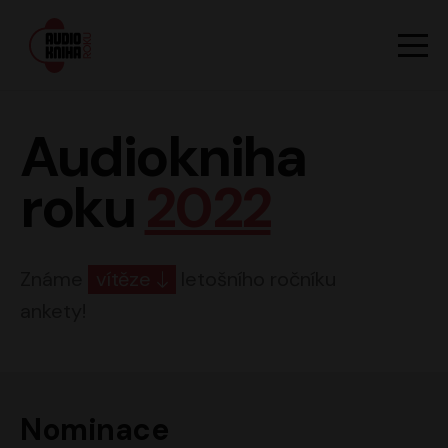
Hlavn
Men
Audiokniha roku
Audiokniha
roku
2022
Známe
vítěze
letošního ročníku
ankety!
Nominace