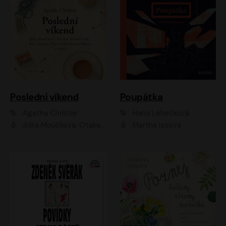
Poslední víkend
Poupátka
Agatha Christie
Hana Lehečková
Jitka Moučková, Otakar Brousek ml., Lenka Termerová, Šárka Krausová, Radek Hoppe, Petr Stach, Viktor Dvořák, Klára Oltová, Andrea Elsnerová, Saša Rašilov, Vojtěch Hájek, Barbora Vágnerová
Martha Issová