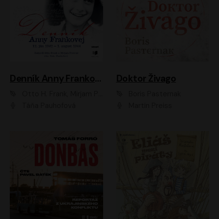
Denník Anny Frankovej
Doktor Živago
Otto H. Frank, Mirjam Pressler
Boris Pasternak
Táňa Pauhofová
Martin Preiss