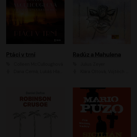
Ptáci v trní
Radúz a Mahulena
Colleen McCulloughová
Julius Zeyer
Dana Černá, Lukáš Hlavica
Klára Oltová, Vojtěch Hájek, Růžena Merunková, Dušan Sitek, Simona Postlerová, Ljuba Krbová, Petr Lněnička, Saša Rašilov