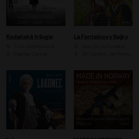
Kodaňská trilogie
La Fontainovy Bajky
Tove Ditlevsenová
Jean De La Fontaine
Dagmar Čárová
Jiří Vyorálek, Jan Meduna, Tereza Vilišová, Jitka Molavcová, Jan Vlasák, Petr Čtvrtníček, Vasil Fridrich, Jan Cina