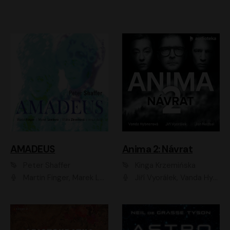
AMADEUS
Anima 2: Návrat
Peter Shaffer
Kinga Krzemińska
Martin Finger, Marek Lambora, Eliška Zbanková, Martin Písařík, Václav Neužil, Kamil Halbich, Aleš Procházka, Miroslav Táborský, Hanuš Bor, Jan Hájek
Jiří Vyorálek, Vanda Hybnerová, Jan Nedbal, Tereza Vilišová, Matylda Miškovská, Johana Tesařová, Jana Boušková, Ivana Uhlířová, Martin Myšička, Dana Černá, Ladislav Frej, Miroslav Hanuš, Zuzana Kronerová, Pavel Neškudla, Luboš Veselý, Jan Holík, Ondřej Malý, Leoš Noha, Karolína Baranová, Jan Battěk, Kryštof Bartoš, Daniela Čermáková, Hanuš Bor, Petr Gojda, Lucie Laňková, Jan Horák Radúz Mácha, Jan Meduna, Marta Menes, Jaromíra Mílová, Michal Sieczkowski, Jiří Suchánek, Anežka Šťastná, Lenka Vrtišková - Nejezchlebová, Jiří Wohanka