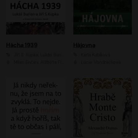
Hácha 1939
Hájovna
Jiří S. Kupka, Lukáš Burian
Karla Kubíková
Milan Enčev, Alžběta Fišerová, Marek Helma, Antonín Hardt, Jitka Sedláčková, Lukáš Burian, Vojtěch Havelka
Lucie Vondráčková