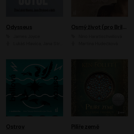
Odysseus
Osmý život (pro Brilku)
James Joyce
Nino Haratischwiliová
Lukáš Hlavica, Jana Stryková
Martina Hudečková
Ostrov
Pilíře země