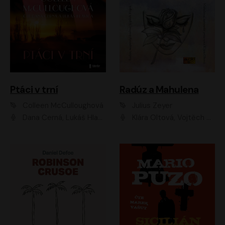
Ptáci v trní
Radúz a Mahulena
Colleen McCulloughová
Julius Zeyer
Dana Černá, Lukáš Hlavica
Klára Oltová, Vojtěch Hájek, Růžena Merunková, Dušan Sitek, Simona Postlerová, Ljuba Krbová, Petr Lněnička, Saša Rašilov