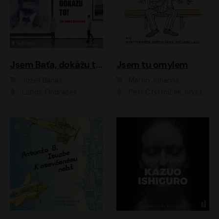
Jsem Baťa, dokážu to!
Jsem tu omylem
Jozef Banáš
Martin Johanna
Luboš Ondráček
Petr Čtvrtníček, Kryštof Hádek, Jiří Lábus, Dana Černá, Miroslav Táborský, Oldřich Navrátil, Milan Šteindler, David Vávra, Marie Tomsová