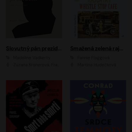
Slovutný pán prezident
Smažená zelená rajčata ve Whistle Stop Cafe
Madeline Vadkerty
Fannie Flaggová
Zuzana Kronerová, František Kovár, Božidara Turzonovová, Ľuboš Kostelný, Kristína Svarinská, Miro Noga, Richard Stanke, Lucia Siposová, Marián Miezga, Dado Nagy, Slávka Halčáková, Peter Rúfus, Filip Tůma, Lukáš Latinák, Dušan Kaprálik, Jana Oľhová, Stano Staško, Michal Hudák, Martin Kaprálik, Robo Jakab, Andrej Bán, Ivan Martinka, Martin Brezović, Patrik Lučan, Ondrej Kořínek, Scarlett Čanakyová, Andrej Žiarovský, Norbert Moravanský, Miro Králik, Marko Vrzgula, Ján Štrbák, Oliver Koniar, Roman Jaroš, Ján Kardoš, Barbora Kardošová, Ivan Kamenec, Madeline Vadkerty
Martina Hudečková