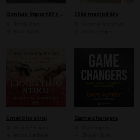
Donbas: Reportáž z ukrajinského konfliktu
Eliáš mezi piráty
Tomáš Forró
Veronika Krištofová
Pavel Batěk
Vojtěch Hájek
Ernettiho stroj
Game changers
Roland Portiche
Dave Asprey
Michal Bumbálek
Zbyšek Horák