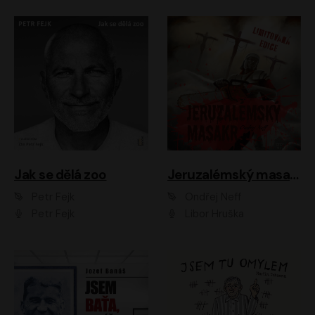
Jak se dělá zoo
Jeruzalémský masakr
Petr Fejk
Ondřej Neff
Petr Fejk
Libor Hruška