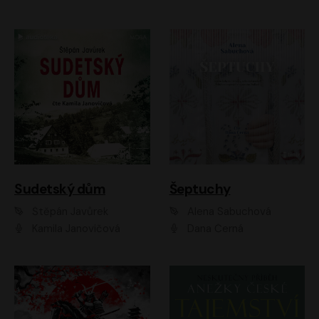
Sudetský dům
Šeptuchy
Štěpán Javůrek
Alena Sabuchová
Kamila Janovičová
Dana Černá