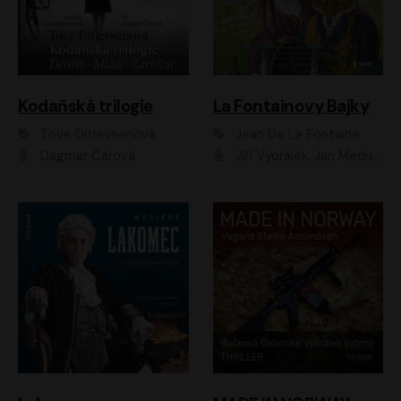
Kodaňská trilogie
La Fontainovy Bajky
Tove Ditlevsenová
Jean De La Fontaine
Dagmar Čárová
Jiří Vyorálek, Jan Meduna, Tereza Vilišová, Jitka Molavcová, Jan Vlasák, Petr Čtvrtníček, Vasil Fridrich, Jan Cina