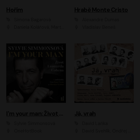
Hořím
Hrabě Monte Cristo
Simona Bagarová
Alexandre Dumas
Daniela Kolářová, Martha Issová, Pavel Řezníček, Klára Melíšková, Kryštof Hádek, Zdeněk Svěrák, Simona Bagarová
Vladislav Beneš
I'm your man: Život Leonarda Cohena
Já, vrah
Sylvie Simmonsová
David Laňka
OneHotBook
David Švehlík, Ondřej Malý, Anna Fialová, Cyril Dobrý, Vojtěch Vondráček, David Novotný, Ladislav Cigánek