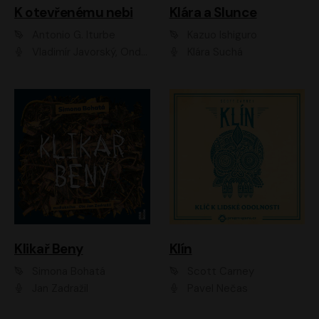
K otevřenému nebi
Klára a Slunce
Antonio G. Iturbe
Kazuo Ishiguro
Vladimír Javorský, Ondřej Brousek
Klára Suchá
Klikař Beny
Klín
Simona Bohatá
Scott Carney
Jan Zadražil
Pavel Nečas