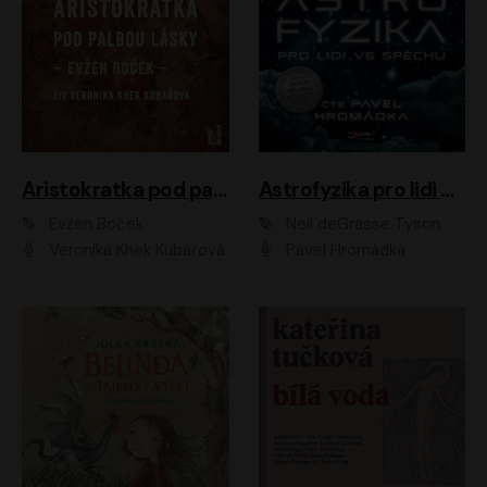
Aristokratka pod palbou lásky
Astrofyzika pro lidi ve spěchu
Evžen Boček
Neil deGrasse Tyson
Veronika Khek Kubařová
Pavel Hromádka