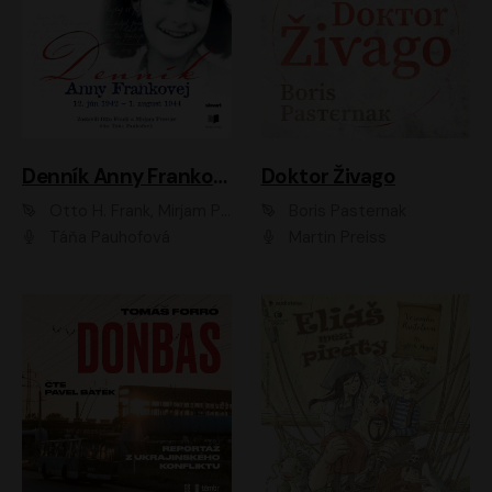
Denník Anny Frankovej
Doktor Živago
Otto H. Frank, Mirjam Pressler
Boris Pasternak
Táňa Pauhofová
Martin Preiss