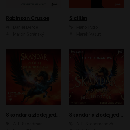
Robinson Crusoe
Sicilián
Daniel Defoe
Mario Puzo
Martin Stránský
Marek Vašut
Skandar a zlodej jednorožcov
Skandar a zloděj jednorožců
A. F. Steadman
A. F. Steadmanová