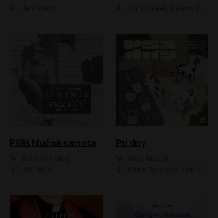
Jan Kolařík
Jiří Vyorálek, Helena Dvořáková, Pavel Šimčík, Ondřej Rychlý, Radek Holub, Filip Kaňkovský, Luboš Veselý, Tomáš Dastlík, Tereza Dočkalová, David Nyč
Příliš hlučná samota
Psí dny
Bohumil Hrabal
Jana Jašová
Jiří Lábus
Petra Špalková, Petr Čtvrtníček