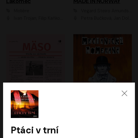
Lakomec
MADE IN NORWAY
Moliére
Vegard Steiro Amundsen
Ivan Trojan, Filip Kaňkovský, Ondřej Brousek, Anežka Šťastná, Klára Suchá, Jaromír Meduna, Dana Černá, Václav Vydra, Jiří Knot, Petr Lněnička, Lubor Šplíchal, Jiří Maryško, Petr Šplíchal
Petra Bučková, Jan Dolanský, Jiří Vyorálek, Ondřej Rychlý, Ondřej Vetchý, Klára Suchá, Jan Vlasák, Jana Stryková, Igor Bareš, Miroslav Etzler
Mäso
Mechanický pomeranč
Arpád Soltész
Anthony Burgess
Přemysl Boublík
David Novotný
Ptáci v trní