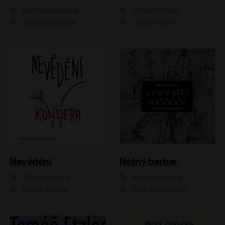
Iva Procházková
Vojtěch Rauer
Ondřej Brousek
Jáchym Šíma
Nevědění
Něžný barbar
Milan Kundera
Bohumil Hrabal
Radúz Mácha
Petr Čtvrtníček