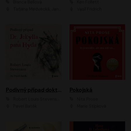
Bianca Bellová
Ken Follett
Taťjana Medvecká, Jan Vlasák
Vasil Fridrich
Podivný případ doktora Jekylla a pana Hyda
Pokojská
Robert Louis Stevenson
Nita Prose
Pavel Batěk
Marie Štípková