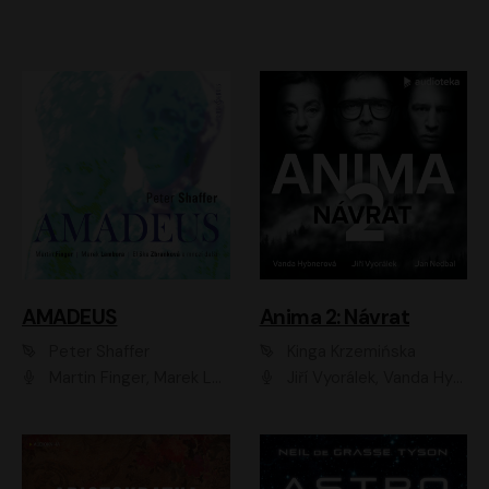
AMADEUS
Anima 2: Návrat
Peter Shaffer
Kinga Krzemińska
Martin Finger, Marek Lambora, Eliška Zbanková, Martin Písařík, Václav Neužil, Kamil Halbich, Aleš Procházka, Miroslav Táborský, Hanuš Bor, Jan Hájek
Jiří Vyorálek, Vanda Hybnerová, Jan Nedbal, Tereza Vilišová, Matylda Miškovská, Johana Tesařová, Jana Boušková, Ivana Uhlířová, Martin Myšička, Dana Černá, Ladislav Frej, Miroslav Hanuš, Zuzana Kronerová, Pavel Neškudla, Luboš Veselý, Jan Holík, Ondřej Malý, Leoš Noha, Karolína Baranová, Jan Battěk, Kryštof Bartoš, Daniela Čermáková, Hanuš Bor, Petr Gojda, Lucie Laňková, Jan Horák Radúz Mácha, Jan Meduna, Marta Menes, Jaromíra Mílová, Michal Sieczkowski, Jiří Suchánek, Anežka Šťastná, Lenka Vrtišková - Nejezchlebová, Jiří Wohanka