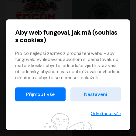
Aby web fungoval, jak má (souhlas
s cookies)
Šógun
Tajemství
Pro co nejlepší zážitek z procházení webu - aby
James Clavell
Tereza Dobiášová
fungovalo vyhledávání, abychom si pamatovali, co
Pavel Soukup
Milena Steinmasslová
máte v košíku, abyste jednoduše zjistili stav vaší
objednávky, abychom vás neobtěžovali nevhodnou
reklamou a abyste se nemuseli pokaždé
přihlašovat.
Proto od vás potřebujeme souhlas se
Přijmout vše
Nastavení
zpracováním souborů cookies
, tj. malých souborů,
které se dočasně ukládají ve vašem prohlížeči.
Děkujeme, že nám ho dáte a pomůžete nám tak
Odmítnout vše
web zlepšovat.