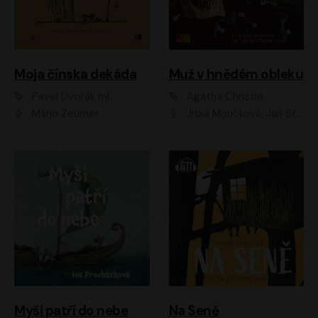
Moja čínska dekáda
Muž v hnědém obleku
Pavel Dvořák ml.
Agatha Christie
Mário Zeumer
Jitka Moučková, Jan Šťastný, Zbyšek Horák
Myši patří do nebe
Na Seně