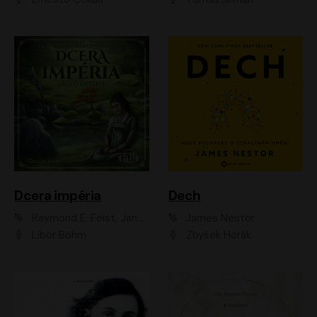
Dcera impéria
Dech
Raymond E. Feist, Janny Wurts
James Nestor
Libor Böhm
Zbyšek Horák