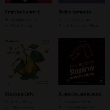
Smrt boha smrti
Srdce temnoty
Jaroslav Andrejs
Joseph Conrad
Pavel Soukup
Jan Hájek, Jan Vlasák
Staré odrůdy
Stopárov sprievodca galaxiou
Ewald Arenz
Douglas Adams
Jitka Ježková
Martin Mňahončák