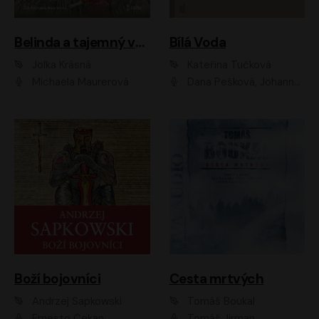
Belinda a tajemný výlet
Bílá Voda
Jolka Krásná
Kateřina Tučková
Michaela Maurerová
Dana Pešková, Johanna Tesařová, Ladislav Cigánek, Libuše Švormová, Oldřich Vlach, Pavla Tomicová, Petr Pochop, Tereza Vítů, Vanda Hybnerová
Boží bojovníci
Cesta mrtvých
Andrzej Sapkowski
Tomáš Boukal
Ernesto Čekan
Tomáš Jirman