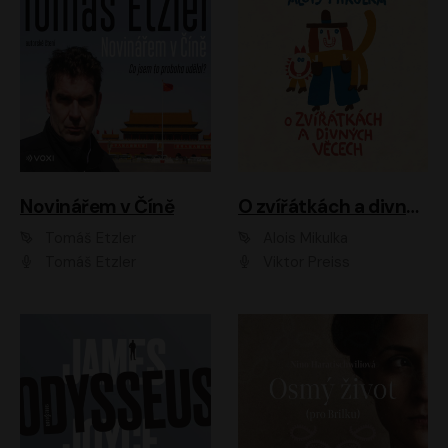
Novinářem v Číně
O zvířátkách a divných věcech
Tomáš Etzler
Alois Mikulka
Tomáš Etzler
Viktor Preiss