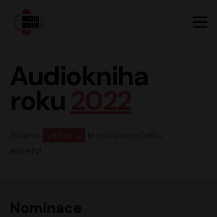
Hlavn
Men
Audiokniha roku
Audiokniha
roku
2022
Známe
vítěze
letošního ročníku
ankety!
Nominace