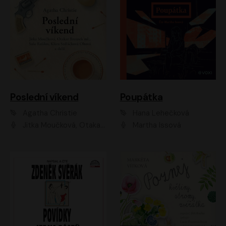
Poslední víkend
Poupátka
Agatha Christie
Hana Lehečková
Jitka Moučková, Otakar Brousek ml., Lenka Termerová, Šárka Krausová, Radek Hoppe, Petr Stach, Viktor Dvořák, Klára Oltová, Andrea Elsnerová, Saša Rašilov, Vojtěch Hájek, Barbora Vágnerová
Martha Issová