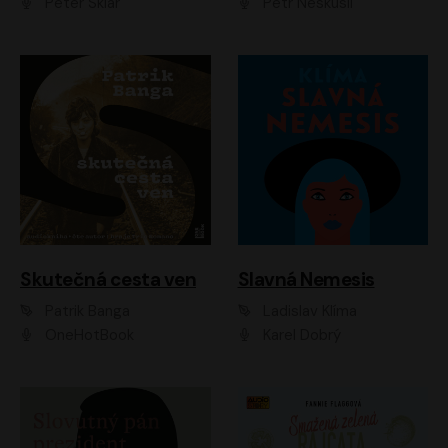
Peter Sklár
Petr Neskusil
Skutečná cesta ven
Slavná Nemesis
Patrik Banga
Ladislav Klíma
OneHotBook
Karel Dobrý