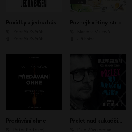
Povídky a jedna báseň
Poznej květiny, stromy, zvířátka
Zdeněk Svěrák
Markéta Vítková
Zdeněk Svěrák
Jiří Kniha
Předávání ohně
Přelet nad kukaččím hnízdem
Peter Podlesný
Dale Wasserman