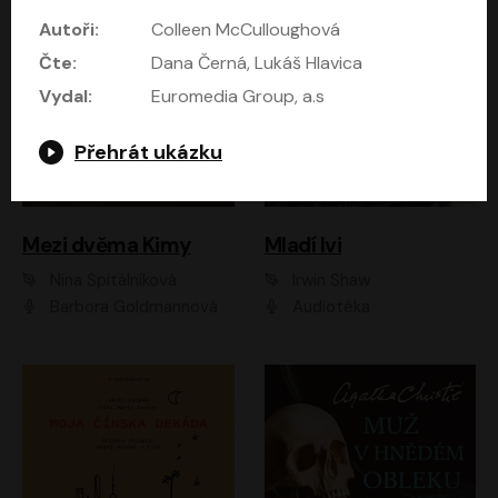
Autoři:
Colleen McCulloughová
Čte:
Dana Černá, Lukáš Hlavica
Vydal:
Euromedia Group, a.s
Přehrát ukázku
Mezi dvěma Kimy
Mladí lvi
Nina Špitálníková
Irwin Shaw
Barbora Goldmannová
Audiotéka