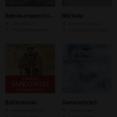
Belinda a tajemný výlet
Bílá Voda
Jolka Krásná
Kateřina Tučková
Michaela Maurerová
Dana Pešková, Johanna Tesařová, Ladislav Cigánek, Libuše Švormová, Oldřich Vlach, Pavla Tomicová, Petr Pochop, Tereza Vítů, Vanda Hybnerová
Boží bojovníci
Cesta mrtvých
Andrzej Sapkowski
Tomáš Boukal
Ernesto Čekan
Tomáš Jirman