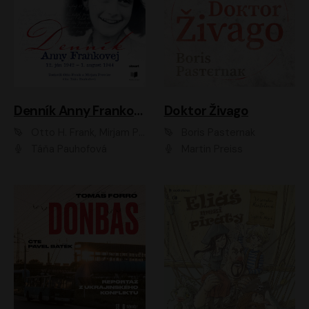
Denník Anny Frankovej
Doktor Živago
Otto H. Frank, Mirjam Pressler
Boris Pasternak
Táňa Pauhofová
Martin Preiss