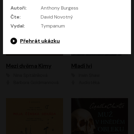
Autoři:
Anthony Burgess
Čte:
David Novotný
Vydal:
Tympanum
Přehrát ukázku
Mezi dvěma Kimy
Mladí lvi
Nina Špitálníková
Irwin Shaw
Barbora Goldmannová
Audiotéka