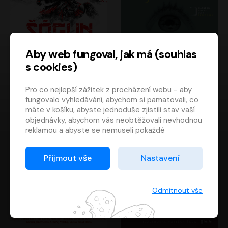
Aby web fungoval, jak má (souhlas
s cookies)
Šógun
Tajemství
Pro co nejlepší zážitek z procházení webu - aby
James Clavell
Tereza Dobiášová
fungovalo vyhledávání, abychom si pamatovali, co
Pavel Soukup
Milena Steinmasslová
máte v košíku, abyste jednoduše zjistili stav vaší
objednávky, abychom vás neobtěžovali nevhodnou
reklamou a abyste se nemuseli pokaždé
přihlašovat.
Proto od vás potřebujeme souhlas se
Přijmout vše
Nastavení
zpracováním souborů cookies
, tj. malých souborů,
které se dočasně ukládají ve vašem prohlížeči.
Děkujeme, že nám ho dáte a pomůžete nám tak
Odmítnout vše
web zlepšovat.