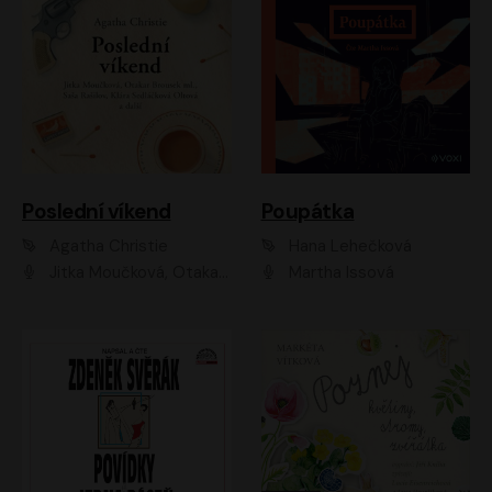
Poslední víkend
Poupátka
Agatha Christie
Hana Lehečková
Jitka Moučková, Otakar Brousek ml., Lenka Termerová, Šárka Krausová, Radek Hoppe, Petr Stach, Viktor Dvořák, Klára Oltová, Andrea Elsnerová, Saša Rašilov, Vojtěch Hájek, Barbora Vágnerová
Martha Issová