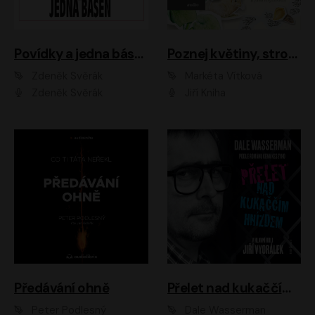
Povídky a jedna báseň
Poznej květiny, stromy, zvířátka
Zdeněk Svěrák
Markéta Vítková
Zdeněk Svěrák
Jiří Kniha
Předávání ohně
Přelet nad kukaččím hnízdem
Peter Podlesný
Dale Wasserman