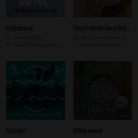
Odysseus
Osmý život (pro Brilku)
James Joyce
Nino Haratischwiliová
Lukáš Hlavica, Jana Stryková
Martina Hudečková
Ostrov
Pilíře země