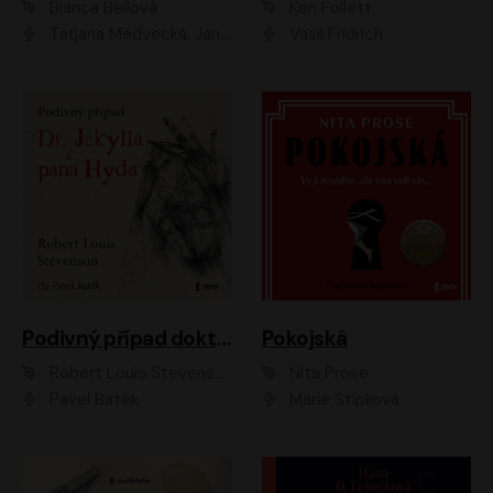
Bianca Bellová
Ken Follett
Taťjana Medvecká, Jan Vlasák
Vasil Fridrich
Podivný případ doktora Jekylla a pana Hyda
Pokojská
Robert Louis Stevenson
Nita Prose
Pavel Batěk
Marie Štípková