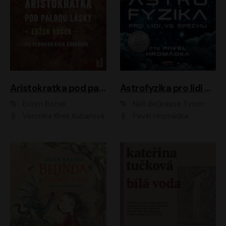
Aristokratka pod palbou lásky
Astrofyzika pro lidi ve spěchu
Evžen Boček
Neil deGrasse Tyson
Veronika Khek Kubařová
Pavel Hromádka