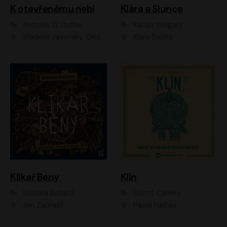
K otevřenému nebi
Klára a Slunce
Antonio G. Iturbe
Kazuo Ishiguro
Vladimír Javorský, Ondřej Brousek
Klára Suchá
Klikař Beny
Klín
Simona Bohatá
Scott Carney
Jan Zadražil
Pavel Nečas