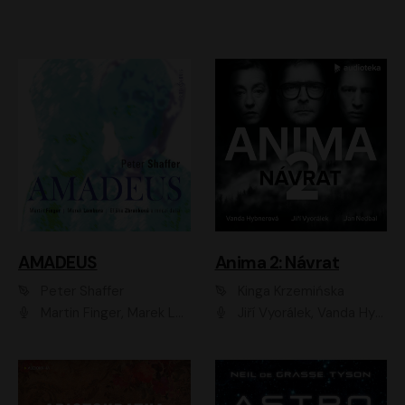
AMADEUS
Anima 2: Návrat
Peter Shaffer
Kinga Krzemińska
Martin Finger, Marek Lambora, Eliška Zbanková, Martin Písařík, Václav Neužil, Kamil Halbich, Aleš Procházka, Miroslav Táborský, Hanuš Bor, Jan Hájek
Jiří Vyorálek, Vanda Hybnerová, Jan Nedbal, Tereza Vilišová, Matylda Miškovská, Johana Tesařová, Jana Boušková, Ivana Uhlířová, Martin Myšička, Dana Černá, Ladislav Frej, Miroslav Hanuš, Zuzana Kronerová, Pavel Neškudla, Luboš Veselý, Jan Holík, Ondřej Malý, Leoš Noha, Karolína Baranová, Jan Battěk, Kryštof Bartoš, Daniela Čermáková, Hanuš Bor, Petr Gojda, Lucie Laňková, Jan Horák Radúz Mácha, Jan Meduna, Marta Menes, Jaromíra Mílová, Michal Sieczkowski, Jiří Suchánek, Anežka Šťastná, Lenka Vrtišková - Nejezchlebová, Jiří Wohanka