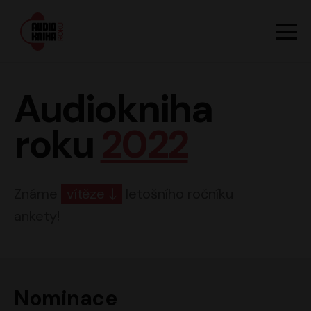
Hlavn
Men
Audiokniha roku
Audiokniha
roku
2022
Známe
vítěze
letošního ročníku
ankety!
Nominace