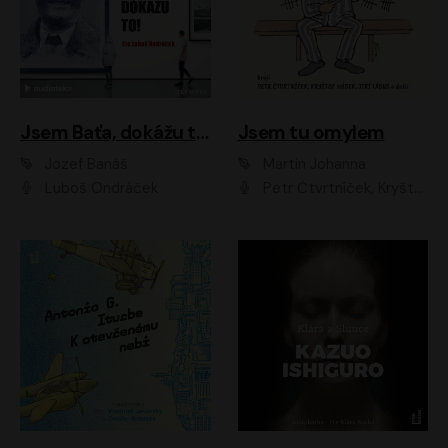
Jsem Baťa, dokážu to!
Jsem tu omylem
Jozef Banáš
Martin Johanna
Luboš Ondráček
Petr Čtvrtníček, Kryštof Hádek, Jiří Lábus, Dana Černá, Miroslav Táborský, Oldřich Navrátil, Milan Šteindler, David Vávra, Marie Tomsová