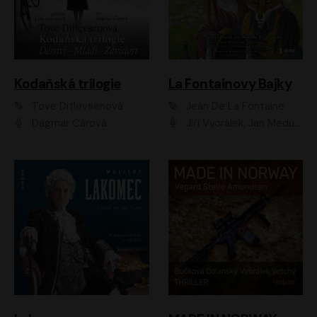
Kodaňská trilogie
La Fontainovy Bajky
Tove Ditlevsenová
Jean De La Fontaine
Dagmar Čárová
Jiří Vyorálek, Jan Meduna, Tereza Vilišová, Jitka Molavcová, Jan Vlasák, Petr Čtvrtníček, Vasil Fridrich, Jan Cina