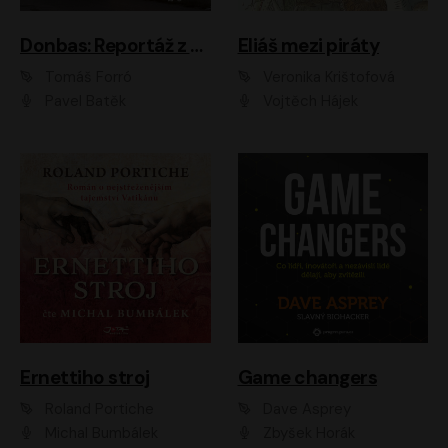
Donbas: Reportáž z ukrajinského konfliktu
Eliáš mezi piráty
Tomáš Forró
Veronika Krištofová
Pavel Batěk
Vojtěch Hájek
Ernettiho stroj
Game changers
Roland Portiche
Dave Asprey
Michal Bumbálek
Zbyšek Horák