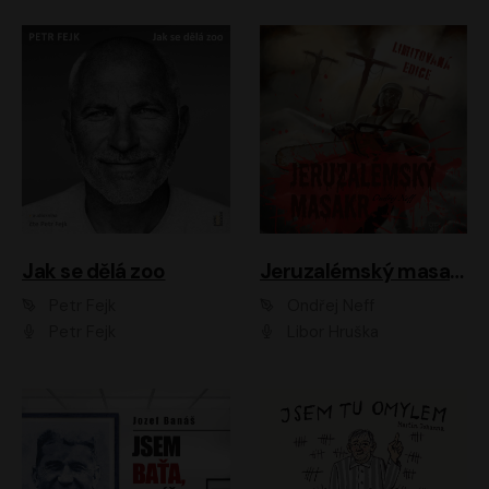
Jak se dělá zoo
Jeruzalémský masakr
Petr Fejk
Ondřej Neff
Petr Fejk
Libor Hruška