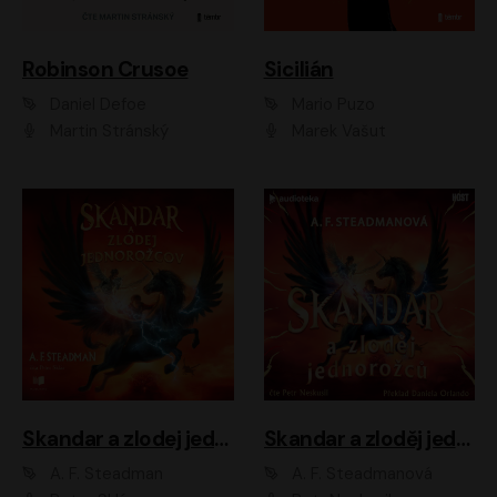
Robinson Crusoe
Sicilián
Daniel Defoe
Mario Puzo
Martin Stránský
Marek Vašut
Skandar a zlodej jednorožcov
Skandar a zloděj jednorožců
A. F. Steadman
A. F. Steadmanová