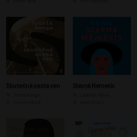
Peter Sklár
Petr Neskusil
Skutečná cesta ven
Slavná Nemesis
Patrik Banga
Ladislav Klíma
OneHotBook
Karel Dobrý