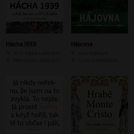
Hácha 1939
Hájovna
Jiří S. Kupka, Lukáš Burian
Karla Kubíková
Milan Enčev, Alžběta Fišerová, Marek Helma, Antonín Hardt, Jitka Sedláčková, Lukáš Burian, Vojtěch Havelka
Lucie Vondráčková