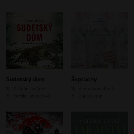
Sudetský dům
Šeptuchy
Štěpán Javůrek
Alena Sabuchová
Kamila Janovičová
Dana Černá