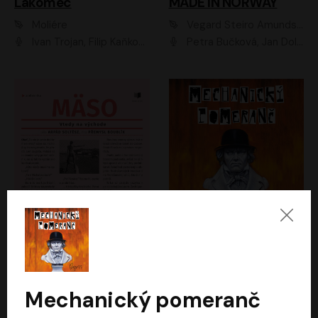
Lakomec
MADE IN NORWAY
Moliére
Vegard Steiro Amundsen
Ivan Trojan, Filip Kaňkovský, Ondřej Brousek, Anežka Šťastná, Klára Suchá, Jaromír Meduna, Dana Černá, Václav Vydra, Jiří Knot, Petr Lněnička, Lubor Šplíchal, Jiří Maryško, Petr Šplíchal
Petra Bučková, Jan Dolanský, Jiří Vyorálek, Ondřej Rychlý, Ondřej Vetchý, Klára Suchá, Jan Vlasák, Jana Stryková, Igor Bareš, Miroslav Etzler
Mäso
Mechanický pomeranč
Arpád Soltész
Anthony Burgess
Přemysl Boublík
David Novotný
Mechanický pomeranč