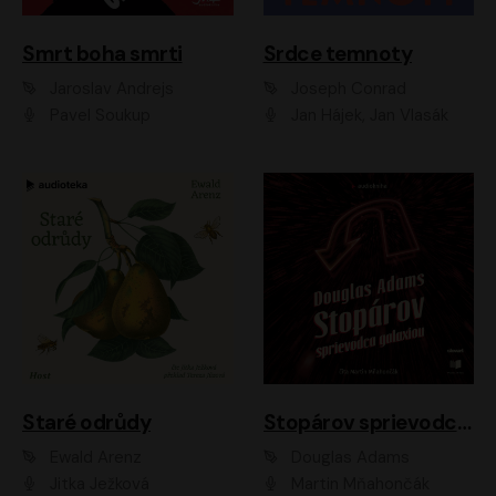
Smrt boha smrti
Srdce temnoty
Jaroslav Andrejs
Joseph Conrad
Pavel Soukup
Jan Hájek, Jan Vlasák
Staré odrůdy
Stopárov sprievodca galaxiou
Ewald Arenz
Douglas Adams
Jitka Ježková
Martin Mňahončák