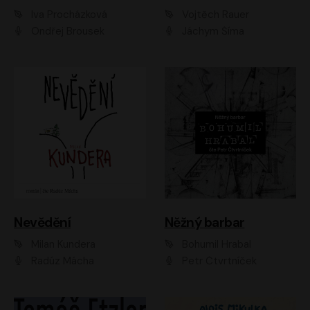
Iva Procházková
Vojtěch Rauer
Ondřej Brousek
Jáchym Šíma
Nevědění
Něžný barbar
Milan Kundera
Bohumil Hrabal
Radúz Mácha
Petr Čtvrtníček