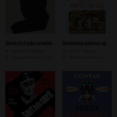
Slovutný pán prezident
Smažená zelená rajčata ve Whistle Stop Cafe
Madeline Vadkerty
Fannie Flaggová
Zuzana Kronerová, František Kovár, Božidara Turzonovová, Ľuboš Kostelný, Kristína Svarinská, Miro Noga, Richard Stanke, Lucia Siposová, Marián Miezga, Dado Nagy, Slávka Halčáková, Peter Rúfus, Filip Tůma, Lukáš Latinák, Dušan Kaprálik, Jana Oľhová, Stano Staško, Michal Hudák, Martin Kaprálik, Robo Jakab, Andrej Bán, Ivan Martinka, Martin Brezović, Patrik Lučan, Ondrej Kořínek, Scarlett Čanakyová, Andrej Žiarovský, Norbert Moravanský, Miro Králik, Marko Vrzgula, Ján Štrbák, Oliver Koniar, Roman Jaroš, Ján Kardoš, Barbora Kardošová, Ivan Kamenec, Madeline Vadkerty
Martina Hudečková