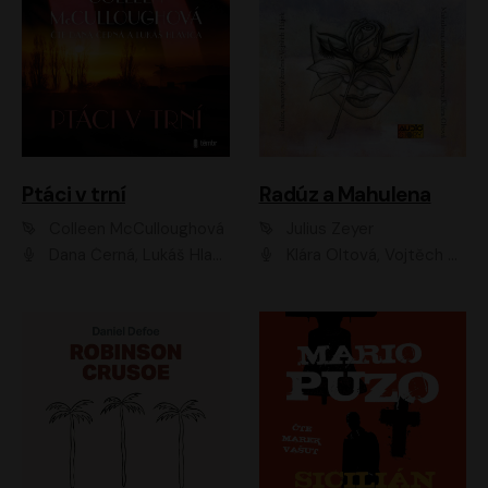
Ptáci v trní
Radúz a Mahulena
Colleen McCulloughová
Julius Zeyer
Dana Černá, Lukáš Hlavica
Klára Oltová, Vojtěch Hájek, Růžena Merunková, Dušan Sitek, Simona Postlerová, Ljuba Krbová, Petr Lněnička, Saša Rašilov