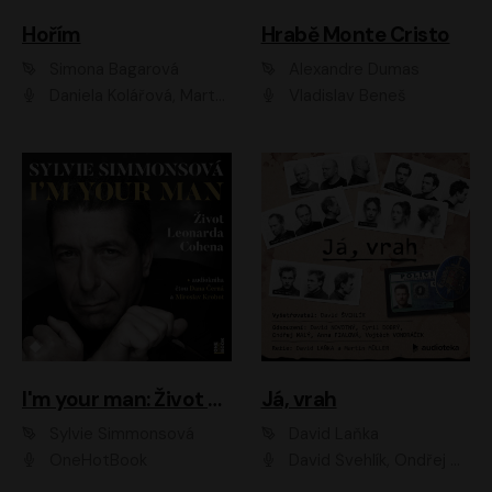
Hořím
Hrabě Monte Cristo
Simona Bagarová
Alexandre Dumas
Daniela Kolářová, Martha Issová, Pavel Řezníček, Klára Melíšková, Kryštof Hádek, Zdeněk Svěrák, Simona Bagarová
Vladislav Beneš
I'm your man: Život Leonarda Cohena
Já, vrah
Sylvie Simmonsová
David Laňka
OneHotBook
David Švehlík, Ondřej Malý, Anna Fialová, Cyril Dobrý, Vojtěch Vondráček, David Novotný, Ladislav Cigánek