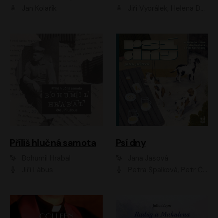
Jan Kolařík
Jiří Vyorálek, Helena Dvořáková, Pavel Šimčík, Ondřej Rychlý, Radek Holub, Filip Kaňkovský, Luboš Veselý, Tomáš Dastlík, Tereza Dočkalová, David Nyč
Příliš hlučná samota
Psí dny
Bohumil Hrabal
Jana Jašová
Jiří Lábus
Petra Špalková, Petr Čtvrtníček