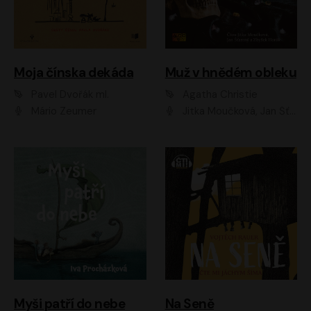
Moja čínska dekáda
Muž v hnědém obleku
Pavel Dvořák ml.
Agatha Christie
Mário Zeumer
Jitka Moučková, Jan Šťastný, Zbyšek Horák
Myši patří do nebe
Na Seně