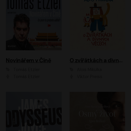
Novinářem v Číně
O zvířátkách a divných věcech
Tomáš Etzler
Alois Mikulka
Tomáš Etzler
Viktor Preiss