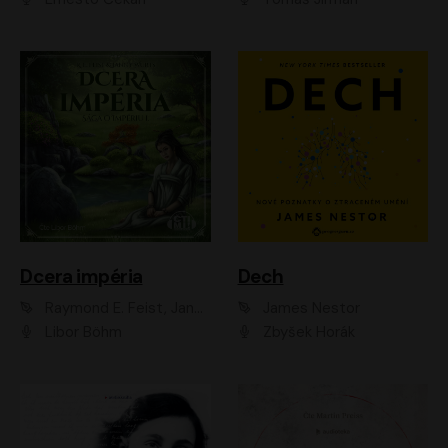
Dcera impéria
Dech
Raymond E. Feist, Janny Wurts
James Nestor
Libor Böhm
Zbyšek Horák