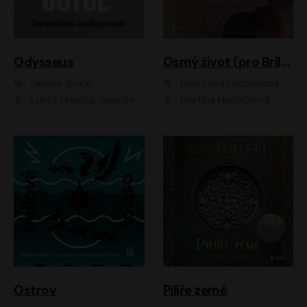
Odysseus
Osmý život (pro Brilku)
James Joyce
Nino Haratischwiliová
Lukáš Hlavica, Jana Stryková
Martina Hudečková
Ostrov
Pilíře země