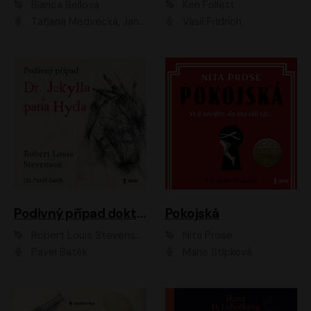
Bianca Bellová
Ken Follett
Taťjana Medvecká, Jan Vlasák
Vasil Fridrich
Podivný případ doktora Jekylla a pana Hyda
Pokojská
Robert Louis Stevenson
Nita Prose
Pavel Batěk
Marie Štípková