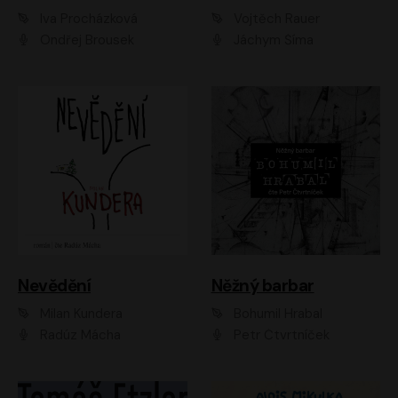
Iva Procházková
Vojtěch Rauer
Ondřej Brousek
Jáchym Šíma
Nevědění
Něžný barbar
Milan Kundera
Bohumil Hrabal
Radúz Mácha
Petr Čtvrtníček