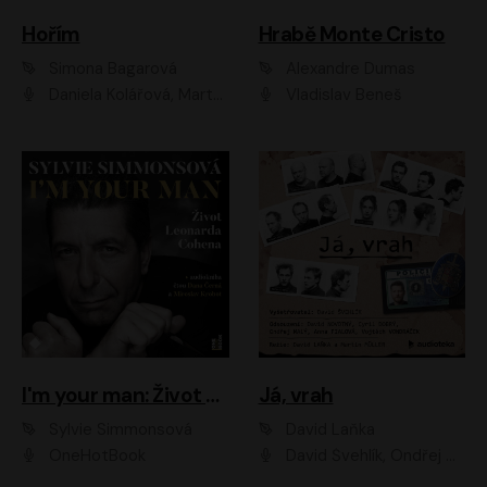
Hořím
Hrabě Monte Cristo
Simona Bagarová
Alexandre Dumas
Daniela Kolářová, Martha Issová, Pavel Řezníček, Klára Melíšková, Kryštof Hádek, Zdeněk Svěrák, Simona Bagarová
Vladislav Beneš
I'm your man: Život Leonarda Cohena
Já, vrah
Sylvie Simmonsová
David Laňka
OneHotBook
David Švehlík, Ondřej Malý, Anna Fialová, Cyril Dobrý, Vojtěch Vondráček, David Novotný, Ladislav Cigánek