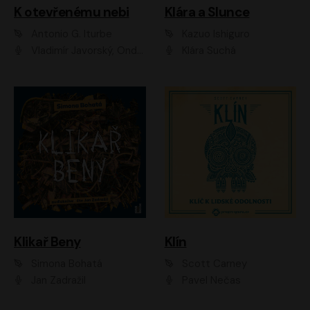
K otevřenému nebi
Klára a Slunce
Antonio G. Iturbe
Kazuo Ishiguro
Vladimír Javorský, Ondřej Brousek
Klára Suchá
Klikař Beny
Klín
Simona Bohatá
Scott Carney
Jan Zadražil
Pavel Nečas