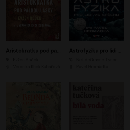
Aristokratka pod palbou lásky
Astrofyzika pro lidi ve spěchu
Evžen Boček
Neil deGrasse Tyson
Veronika Khek Kubařová
Pavel Hromádka