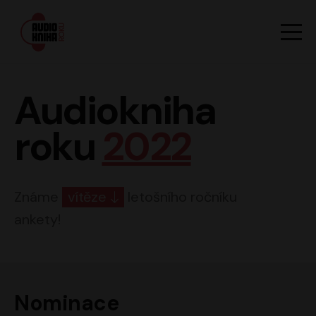
Hlavn
Men
Audiokniha roku
Audiokniha
roku
2022
Známe
vítěze
letošního ročníku
ankety!
Nominace