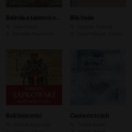
Belinda a tajemný výlet
Bílá Voda
Jolka Krásná
Kateřina Tučková
Michaela Maurerová
Dana Pešková, Johanna Tesařová, Ladislav Cigánek, Libuše Švormová, Oldřich Vlach, Pavla Tomicová, Petr Pochop, Tereza Vítů, Vanda Hybnerová
Boží bojovníci
Cesta mrtvých
Andrzej Sapkowski
Tomáš Boukal
Ernesto Čekan
Tomáš Jirman