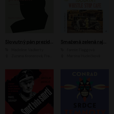
Slovutný pán prezident
Smažená zelená rajčata ve Whistle Stop Cafe
Madeline Vadkerty
Fannie Flaggová
Zuzana Kronerová, František Kovár, Božidara Turzonovová, Ľuboš Kostelný, Kristína Svarinská, Miro Noga, Richard Stanke, Lucia Siposová, Marián Miezga, Dado Nagy, Slávka Halčáková, Peter Rúfus, Filip Tůma, Lukáš Latinák, Dušan Kaprálik, Jana Oľhová, Stano Staško, Michal Hudák, Martin Kaprálik, Robo Jakab, Andrej Bán, Ivan Martinka, Martin Brezović, Patrik Lučan, Ondrej Kořínek, Scarlett Čanakyová, Andrej Žiarovský, Norbert Moravanský, Miro Králik, Marko Vrzgula, Ján Štrbák, Oliver Koniar, Roman Jaroš, Ján Kardoš, Barbora Kardošová, Ivan Kamenec, Madeline Vadkerty
Martina Hudečková