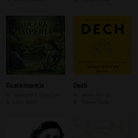
Dcera impéria
Dech
Raymond E. Feist, Janny Wurts
James Nestor
Libor Böhm
Zbyšek Horák