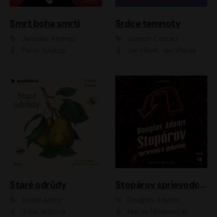
Smrt boha smrti
Srdce temnoty
Jaroslav Andrejs
Joseph Conrad
Pavel Soukup
Jan Hájek, Jan Vlasák
Staré odrůdy
Stopárov sprievodca galaxiou
Ewald Arenz
Douglas Adams
Jitka Ježková
Martin Mňahončák