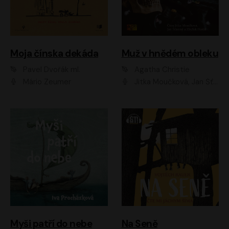
Moja čínska dekáda
Muž v hnědém obleku
Pavel Dvořák ml.
Agatha Christie
Mário Zeumer
Jitka Moučková, Jan Šťastný, Zbyšek Horák
Myši patří do nebe
Na Seně