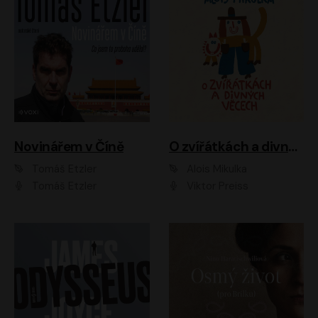
Novinářem v Číně
O zvířátkách a divných věcech
Tomáš Etzler
Alois Mikulka
Tomáš Etzler
Viktor Preiss