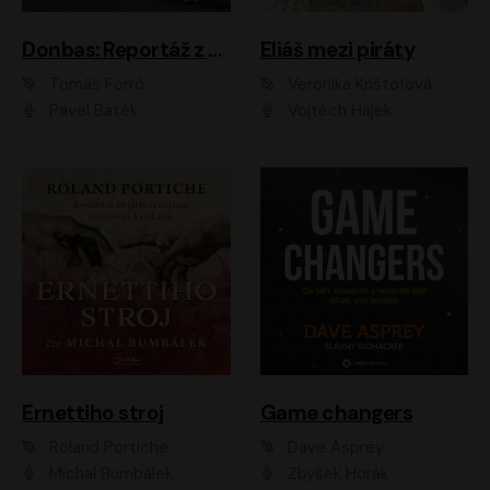
Donbas: Reportáž z ukrajinského konfliktu
Eliáš mezi piráty
Tomáš Forró
Veronika Krištofová
Pavel Batěk
Vojtěch Hájek
Ernettiho stroj
Game changers
Roland Portiche
Dave Asprey
Michal Bumbálek
Zbyšek Horák