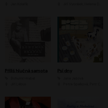
Jan Kolařík
Jiří Vyorálek, Helena Dvořáková, Pavel Šimčík, Ondřej Rychlý, Radek Holub, Filip Kaňkovský, Luboš Veselý, Tomáš Dastlík, Tereza Dočkalová, David Nyč
Příliš hlučná samota
Psí dny
Bohumil Hrabal
Jana Jašová
Jiří Lábus
Petra Špalková, Petr Čtvrtníček