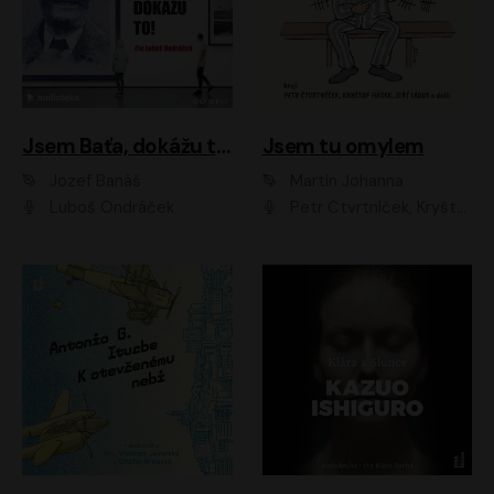
Jsem Baťa, dokážu to!
Jsem tu omylem
Jozef Banáš
Martin Johanna
Luboš Ondráček
Petr Čtvrtníček, Kryštof Hádek, Jiří Lábus, Dana Černá, Miroslav Táborský, Oldřich Navrátil, Milan Šteindler, David Vávra, Marie Tomsová