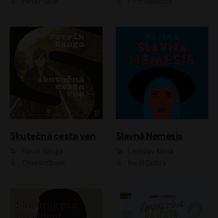
Peter Sklár
Petr Neskusil
Skutečná cesta ven
Slavná Nemesis
Patrik Banga
Ladislav Klíma
OneHotBook
Karel Dobrý