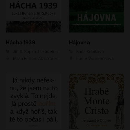
Hácha 1939
Hájovna
Jiří S. Kupka, Lukáš Burian
Karla Kubíková
Milan Enčev, Alžběta Fišerová, Marek Helma, Antonín Hardt, Jitka Sedláčková, Lukáš Burian, Vojtěch Havelka
Lucie Vondráčková