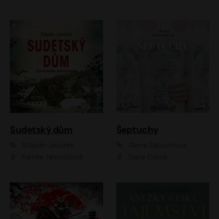
Sudetský dům
Šeptuchy
Štěpán Javůrek
Alena Sabuchová
Kamila Janovičová
Dana Černá