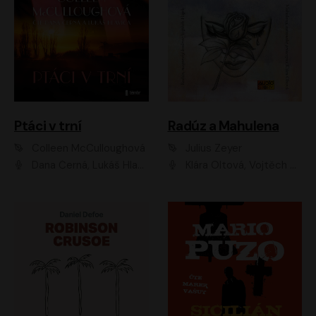
Ptáci v trní
Radúz a Mahulena
Colleen McCulloughová
Julius Zeyer
Dana Černá, Lukáš Hlavica
Klára Oltová, Vojtěch Hájek, Růžena Merunková, Dušan Sitek, Simona Postlerová, Ljuba Krbová, Petr Lněnička, Saša Rašilov