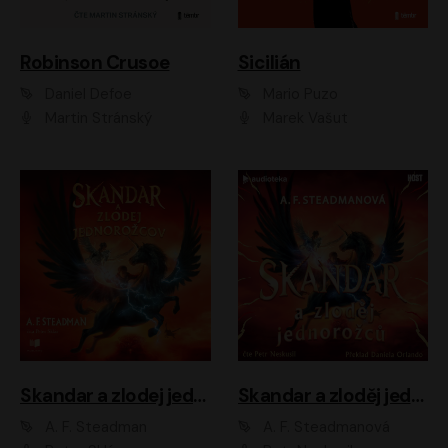
Robinson Crusoe
Sicilián
Daniel Defoe
Mario Puzo
Martin Stránský
Marek Vašut
Skandar a zlodej jednorožcov
Skandar a zloděj jednorožců
A. F. Steadman
A. F. Steadmanová