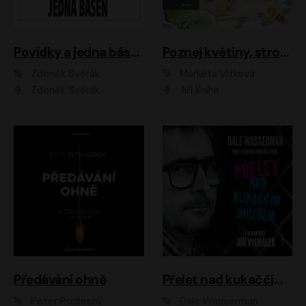
Povídky a jedna báseň
Poznej květiny, stromy, zvířátka
Zdeněk Svěrák
Markéta Vítková
Zdeněk Svěrák
Jiří Kniha
Předávání ohně
Přelet nad kukaččím hnízdem
Peter Podlesný
Dale Wasserman