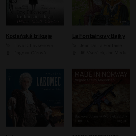
Kodaňská trilogie
La Fontainovy Bajky
Tove Ditlevsenová
Jean De La Fontaine
Dagmar Čárová
Jiří Vyorálek, Jan Meduna, Tereza Vilišová, Jitka Molavcová, Jan Vlasák, Petr Čtvrtníček, Vasil Fridrich, Jan Cina