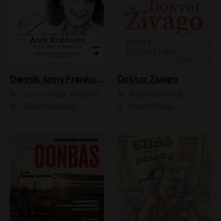
Denník Anny Frankovej
Doktor Živago
Otto H. Frank, Mirjam Pressler
Boris Pasternak
Táňa Pauhofová
Martin Preiss