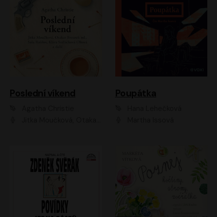
Poslední víkend
Poupátka
Agatha Christie
Hana Lehečková
Jitka Moučková, Otakar Brousek ml., Lenka Termerová, Šárka Krausová, Radek Hoppe, Petr Stach, Viktor Dvořák, Klára Oltová, Andrea Elsnerová, Saša Rašilov, Vojtěch Hájek, Barbora Vágnerová
Martha Issová