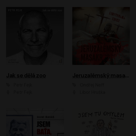
Jak se dělá zoo
Jeruzalémský masakr
Petr Fejk
Ondřej Neff
Petr Fejk
Libor Hruška