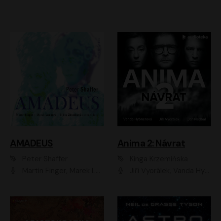
AMADEUS
Anima 2: Návrat
Peter Shaffer
Kinga Krzemińska
Martin Finger, Marek Lambora, Eliška Zbanková, Martin Písařík, Václav Neužil, Kamil Halbich, Aleš Procházka, Miroslav Táborský, Hanuš Bor, Jan Hájek
Jiří Vyorálek, Vanda Hybnerová, Jan Nedbal, Tereza Vilišová, Matylda Miškovská, Johana Tesařová, Jana Boušková, Ivana Uhlířová, Martin Myšička, Dana Černá, Ladislav Frej, Miroslav Hanuš, Zuzana Kronerová, Pavel Neškudla, Luboš Veselý, Jan Holík, Ondřej Malý, Leoš Noha, Karolína Baranová, Jan Battěk, Kryštof Bartoš, Daniela Čermáková, Hanuš Bor, Petr Gojda, Lucie Laňková, Jan Horák Radúz Mácha, Jan Meduna, Marta Menes, Jaromíra Mílová, Michal Sieczkowski, Jiří Suchánek, Anežka Šťastná, Lenka Vrtišková - Nejezchlebová, Jiří Wohanka