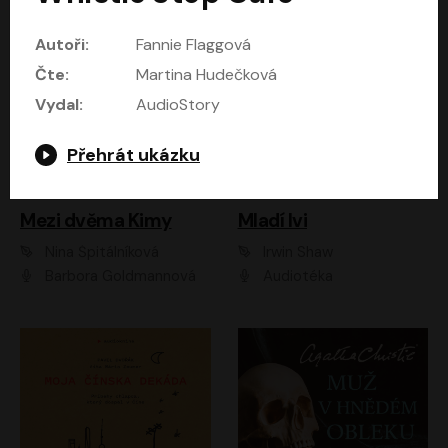
Autoři:
Fannie Flaggová
Čte:
Martina Hudečková
Vydal:
AudioStory
Přehrát ukázku
Mezi dvěma Kimy
Mladí lvi
Nina Špitálníková
Irwin Shaw
Barbora Goldmannová
Audiotéka