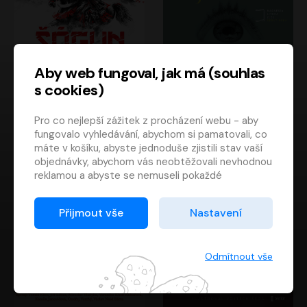
Aby web fungoval, jak má (souhlas
s cookies)
Šógun
Tajemství
Pro co nejlepší zážitek z procházení webu - aby
James Clavell
Tereza Dobiášová
fungovalo vyhledávání, abychom si pamatovali, co
Pavel Soukup
Milena Steinmasslová
máte v košíku, abyste jednoduše zjistili stav vaší
objednávky, abychom vás neobtěžovali nevhodnou
reklamou a abyste se nemuseli pokaždé
přihlašovat.
Proto od vás potřebujeme souhlas se
Přijmout vše
Nastavení
zpracováním souborů cookies
, tj. malých souborů,
které se dočasně ukládají ve vašem prohlížeči.
Děkujeme, že nám ho dáte a pomůžete nám tak
Odmítnout vše
web zlepšovat.