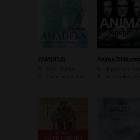
AMADEUS
Anima 2: Návrat
Peter Shaffer
Kinga Krzemińsk
Martin Finger, Marek Lambora, Eliška Zbanková, Martin Písařík, Václav Neužil, Kamil Halbich, Aleš Procházka, Miroslav Táborský, Hanuš Bor, Jan Hájek
Jiří Vyorálek, Vanda Hybnerová, Jan Nedbal, Tereza Vilišová, Matylda Miškovská, Johana Tesařová, Jana Boušková, Ivana Uhlířová, Martin Myšička, Dana Černá, Ladislav Frej, Miroslav Hanuš, Zuzana Kronerová, Pavel Neškudla, Luboš Veselý, Jan Holík, Ondřej Malý, Leoš Noha, Karolína Baranová, Jan Battěk, Kryštof Bartoš, Daniela Čermáková, Hanuš Bor, Petr Gojda, Lucie Laňková, Jan Horák Radúz Mácha, Jan Meduna, Marta Menes, Jaromíra Mílová, Michal Sieczkowski, Jiří Suchánek, Anežka Šťastná, Lenka V