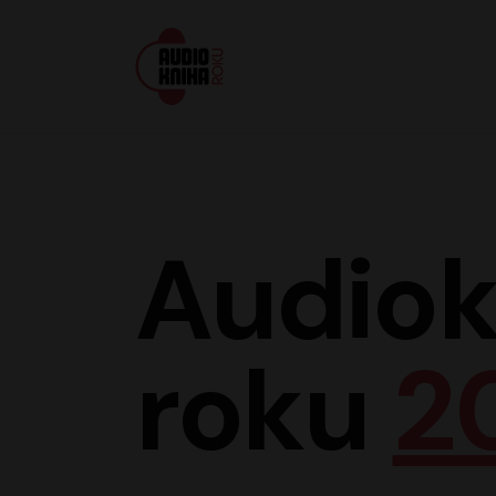
Audiokniha roku
Audiok
roku
2