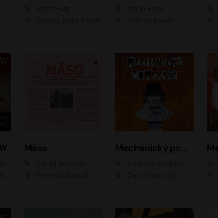
Matt Haig
Mario Puzo
Ondřej Endru Havlík
Oldřich Kaiser
AY
Mäso
Mechanický pomeranč
Me
en
Arpád Soltész
Anthony Burgess
av Etzler
Přemysl Boublík
David Novotný