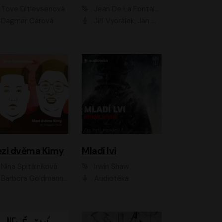
Tove Ditlevsenová
Jean De La Fontaine
Dagmar Čárová
Jiří Vyorálek, Jan Meduna, Tereza Vilišová, Jitka Molavcová, Jan Vlasák, Petr Čtvrtníček, Vasil Fridrich, Jan Cina
zi dvěma Kimy
Mladí lvi
Nina Špitálníková
Irwin Shaw
Barbora Goldmannová
Audiotéka