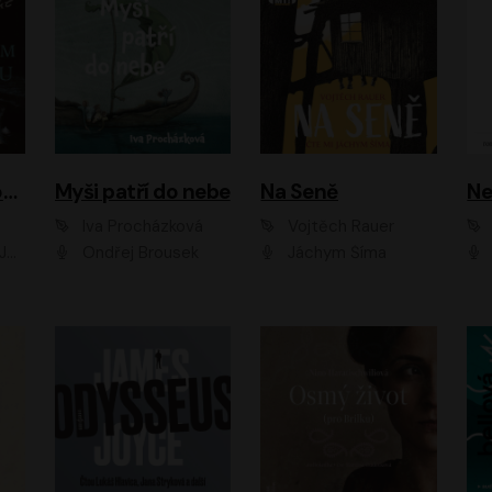
Muž v hnědém obleku
Myši patří do nebe
Na Seně
Ne
Iva Procházková
Vojtěch Rauer
ák
Ondřej Brousek
Jáchym Šíma