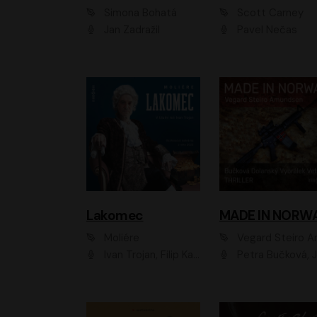
Simona Bohatá
Scott Carney
Jan Zadražil
Pavel Nečas
Lakomec
MADE IN NORW
Moliére
Vegard Steiro Amunds
Ivan Trojan, Filip Kaňkovský, Ondřej Brousek, Anežka Šťastná, Klára Suchá, Jaromír Meduna, Dana Černá, Václav Vydra, Jiří Knot, Petr Lněnička, Lubor Šplíchal, Jiří Maryško, Petr Šplíchal
Petra Bučková, Jan Dolanský, Jiří Vyorálek, Ondřej Rychlý, Ondřej Vetchý, Klára Suchá, Jan Vlasák, Jana Stryková, Igor Bareš, Mirosl