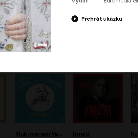
Vydal:
Euromedia Gr
Přehrát ukázku
Jeruzalémský masakr
Jsem Baťa, dokážu to!
Jsem tu omylem
Jozef Banáš
Martin Johanna
Luboš Ondráček
Petr Čtvrtníček, Kryštof Hádek, Jiří Lábus, Dana Černá, Miroslav Táborský, Oldřich Navrátil, Milan Šteindler, David Vávra, Marie Tomsová
Kluk jménem Vánoce
Kmotr
Ko