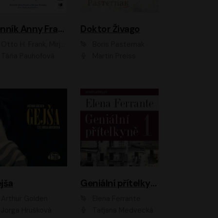
Denník Anny Frankovej
Doktor Živago
Otto H. Frank, Mirjam Pressler
Boris Pasternak
Táňa Pauhofová
Martin Preiss
jša
Geniální přítelkyně
Arthur Golden
Elena Ferrante
Jorga Hrušková
Taťjana Medvecká