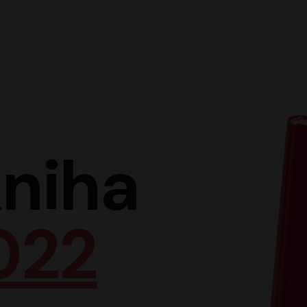
Hlav
niha
022