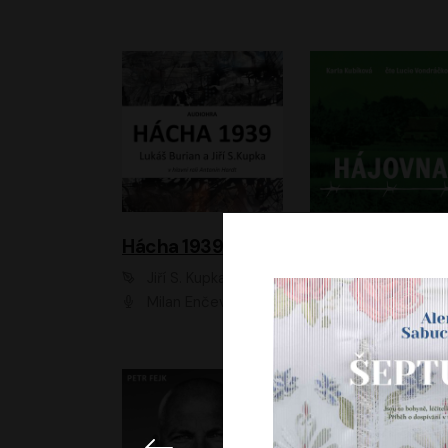
Hácha 1939
Hájovna
Jiří S. Kupka, Lukáš Burian
Karla Kubíková
Milan Enčev, Alžběta Fišerová, Marek Helma, Antonín Hardt, Jitka Sedláčková, Lukáš Burian, Vojtěch Havelka
Lucie Vondráčk