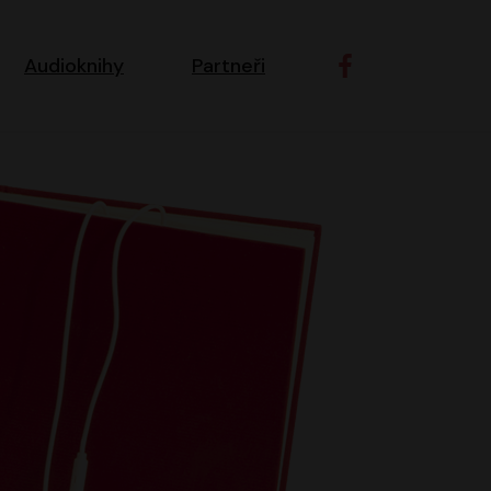
ní navigace
Audioknihy
Partneři