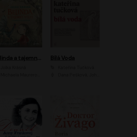
Belinda a tajemný výlet
Bílá Voda
Jolka Krásná
Kateřina Tučková
Michaela Maurerová
Dana Pešková, Johanna Tesařová, Ladislav Cigánek, Libuše Švormová, Oldřich Vlach, Pavla Tomicová, Petr Pochop, Tereza Vítů, Vanda Hybnerová