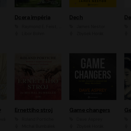
Dcera impéria
Dech
Raymond E. Feist, Janny Wurts
James Nestor
Libor Böhm
Zbyšek Horák
y
Ernettiho stroj
Game changers
Ge
ová
Roland Portiche
Dave Asprey
Michal Bumbálek
Zbyšek Horák