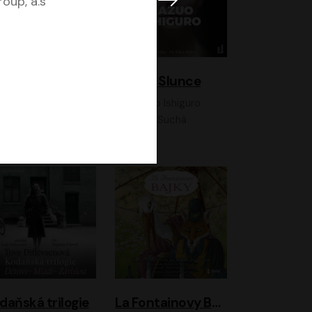
oup, a.s
K otevřenému nebi
Klára a Slunce
Antonio G. Iturbe
Kazuo Ishiguro
Vladimír Javorský, Ondřej Brousek
Klára Suchá
daňská trilogie
La Fontainovy Bajky