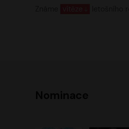
Známe
vítěze
letošního r
Nominace