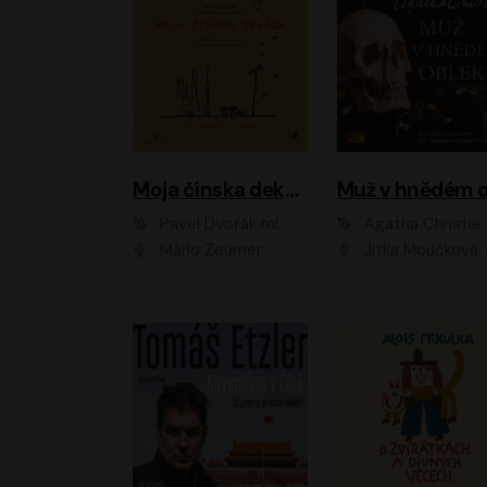
Moja čínska dekáda
Pavel Dvořák ml.
Agatha Christie
Mário Zeumer
Jitka Moučková, Jan Šťastný, Zbyšek Hor