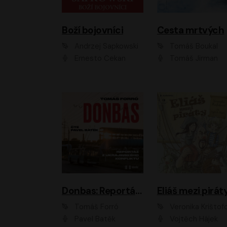
Boží bojovníci
Cesta mrtvých
Andrzej Sapkowski
Tomáš Boukal
Ernesto Čekan
Tomáš Jirman
Donbas: Reportáž z ukrajinského konfliktu
Eliáš mezi pirát
Tomáš Forró
Veronika Krištof
Pavel Batěk
Vojtěch Hájek