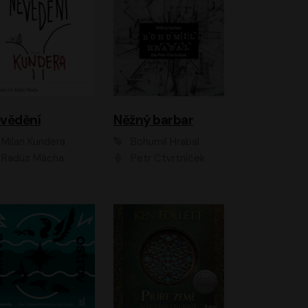
vědění
Něžný barbar
Milan Kundera
Bohumil Hrabal
Radúz Mácha
Petr Čtvrtníček