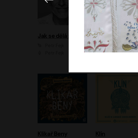
Jak se dělá zoo
Petr Fejk
Ondřej Neff
Petr Fejk
Libor Hruška
Klikař Beny
Klín