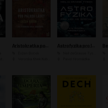
Aristokratka pod palbou lásky
Astrofyzika pro lidi ve spěchu
a
Evžen Boček
Neil deGrasse Tyson
rtišková - Nejezchlebová, Jiří Wohanka
Veronika Khek Kubařová
Pavel Hromádka