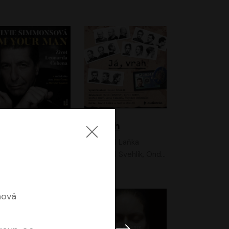
I'm your man: Život Leonarda Cohena
Já, vrah
Sylvie Simmonsová
David Laňka
OneHotBook
David Švehlík, Ondřej Malý, Anna Fialová, Cyril Dobrý, Vojtěch Vondráček, David Novotný, Ladislav Cigánek
hová