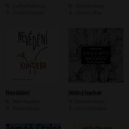
Iva Procházková
Vojtěch Rauer
Ondřej Brousek
Jáchym Šíma
Nevědění
Něžný barbar
Milan Kundera
Bohumil Hrabal
Radúz Mácha
Petr Čtvrtníček