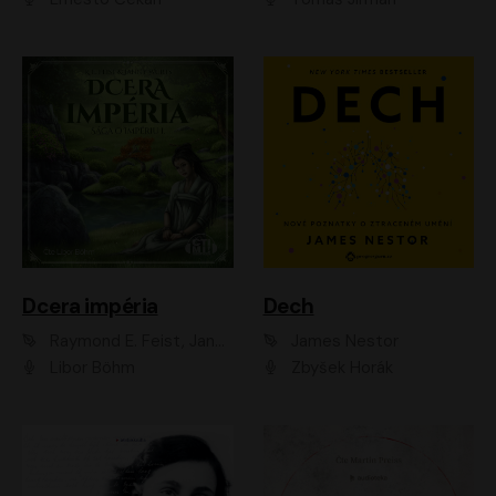
Dcera impéria
Dech
Raymond E. Feist, Janny Wurts
James Nestor
Libor Böhm
Zbyšek Horák