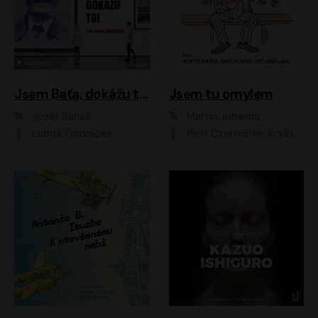
Jsem Baťa, dokážu to!
Jsem tu omylem
Jozef Banáš
Martin Johanna
Luboš Ondráček
Petr Čtvrtníček, Kryštof Hádek, Jiří Lábus, Dana Černá, Miroslav Táborský, Oldřich Navrátil, Milan Šteindler, David Vávra, Marie Tomsová