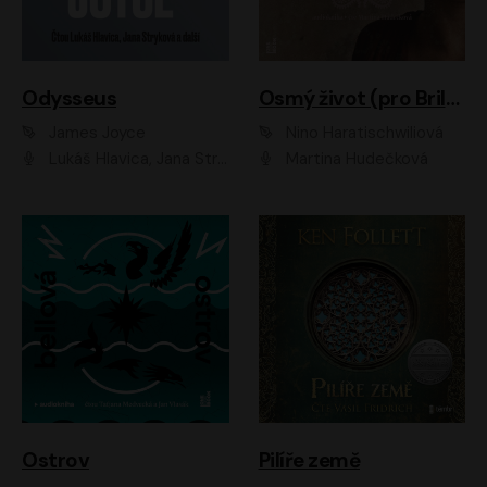
Odysseus
Osmý život (pro Brilku)
James Joyce
Nino Haratischwiliová
Lukáš Hlavica, Jana Stryková
Martina Hudečková
Ostrov
Pilíře země