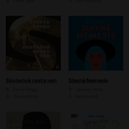
Peter Sklár
Petr Neskusil
Skutečná cesta ven
Slavná Nemesis
Patrik Banga
Ladislav Klíma
OneHotBook
Karel Dobrý