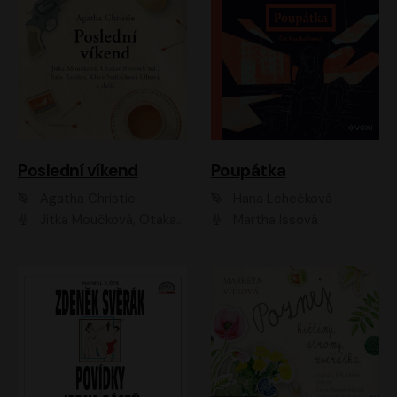
Poslední víkend
Poupátka
Agatha Christie
Hana Lehečková
Jitka Moučková, Otakar Brousek ml., Lenka Termerová, Šárka Krausová, Radek Hoppe, Petr Stach, Viktor Dvořák, Klára Oltová, Andrea Elsnerová, Saša Rašilov, Vojtěch Hájek, Barbora Vágnerová
Martha Issová