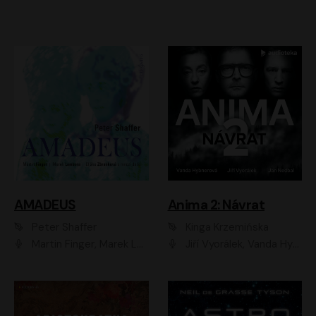
AMADEUS
Anima 2: Návrat
Peter Shaffer
Kinga Krzemińska
Martin Finger, Marek Lambora, Eliška Zbanková, Martin Písařík, Václav Neužil, Kamil Halbich, Aleš Procházka, Miroslav Táborský, Hanuš Bor, Jan Hájek
Jiří Vyorálek, Vanda Hybnerová, Jan Nedbal, Tereza Vilišová, Matylda Miškovská, Johana Tesařová, Jana Boušková, Ivana Uhlířová, Martin Myšička, Dana Černá, Ladislav Frej, Miroslav Hanuš, Zuzana Kronerová, Pavel Neškudla, Luboš Veselý, Jan Holík, Ondřej Malý, Leoš Noha, Karolína Baranová, Jan Battěk, Kryštof Bartoš, Daniela Čermáková, Hanuš Bor, Petr Gojda, Lucie Laňková, Jan Horák Radúz Mácha, Jan Meduna, Marta Menes, Jaromíra Mílová, Michal Sieczkowski, Jiří Suchánek, Anežka Šťastná, Lenka Vrtišková - Nejezchlebová, Jiří Wohanka