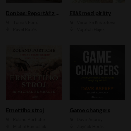
Donbas: Reportáž z ukrajinského konfliktu
Eliáš mezi piráty
Tomáš Forró
Veronika Krištofová
Pavel Batěk
Vojtěch Hájek
Ernettiho stroj
Game changers
Roland Portiche
Dave Asprey
Michal Bumbálek
Zbyšek Horák