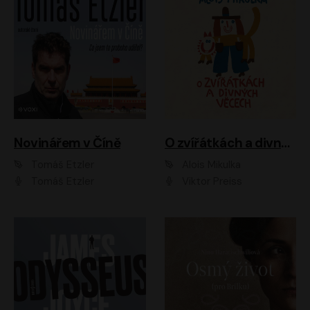
Novinářem v Číně
O zvířátkách a divných věcech
Tomáš Etzler
Alois Mikulka
Tomáš Etzler
Viktor Preiss