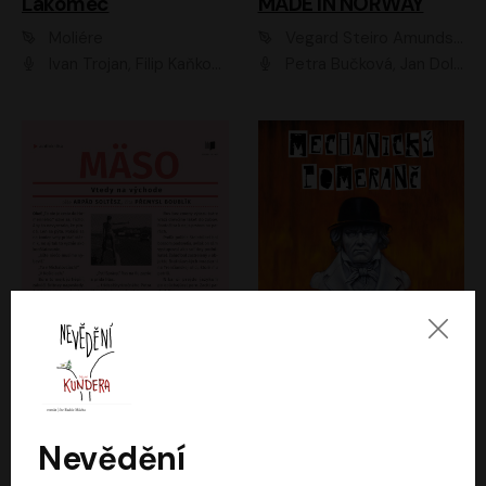
Lakomec
MADE IN NORWAY
Moliére
Vegard Steiro Amundsen
Ivan Trojan, Filip Kaňkovský, Ondřej Brousek, Anežka Šťastná, Klára Suchá, Jaromír Meduna, Dana Černá, Václav Vydra, Jiří Knot, Petr Lněnička, Lubor Šplíchal, Jiří Maryško, Petr Šplíchal
Petra Bučková, Jan Dolanský, Jiří Vyorálek, Ondřej Rychlý, Ondřej Vetchý, Klára Suchá, Jan Vlasák, Jana Stryková, Igor Bareš, Miroslav Etzler
Mäso
Mechanický pomeranč
Arpád Soltész
Anthony Burgess
Přemysl Boublík
David Novotný
Nevědění