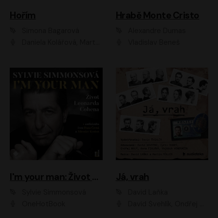
Hořím
Hrabě Monte Cristo
Simona Bagarová
Alexandre Dumas
Daniela Kolářová, Martha Issová, Pavel Řezníček, Klára Melíšková, Kryštof Hádek, Zdeněk Svěrák, Simona Bagarová
Vladislav Beneš
I'm your man: Život Leonarda Cohena
Já, vrah
Sylvie Simmonsová
David Laňka
OneHotBook
David Švehlík, Ondřej Malý, Anna Fialová, Cyril Dobrý, Vojtěch Vondráček, David Novotný, Ladislav Cigánek