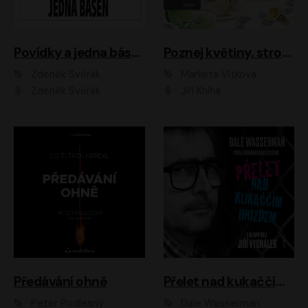
Povídky a jedna báseň
Poznej květiny, stromy, zvířátka
Zdeněk Svěrák
Markéta Vítková
Zdeněk Svěrák
Jiří Kniha
Předávání ohně
Přelet nad kukaččím hnízdem
Peter Podlesný
Dale Wasserman