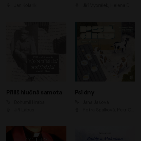
Jan Kolařík
Jiří Vyorálek, Helena Dvořáková, Pavel Šimčík, Ondřej Rychlý, Radek Holub, Filip Kaňkovský, Luboš Veselý, Tomáš Dastlík, Tereza Dočkalová, David Nyč
Příliš hlučná samota
Psí dny
Bohumil Hrabal
Jana Jašová
Jiří Lábus
Petra Špalková, Petr Čtvrtníček