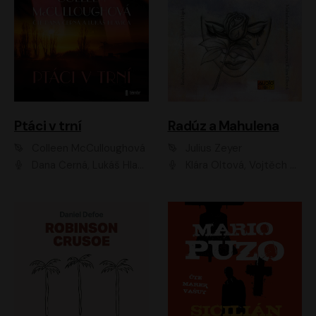
Ptáci v trní
Radúz a Mahulena
Colleen McCulloughová
Julius Zeyer
Dana Černá, Lukáš Hlavica
Klára Oltová, Vojtěch Hájek, Růžena Merunková, Dušan Sitek, Simona Postlerová, Ljuba Krbová, Petr Lněnička, Saša Rašilov