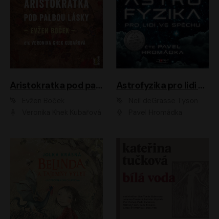
Aristokratka pod palbou lásky
Astrofyzika pro lidi ve spěchu
Evžen Boček
Neil deGrasse Tyson
Veronika Khek Kubařová
Pavel Hromádka