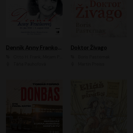
Denník Anny Frankovej
Doktor Živago
Otto H. Frank, Mirjam Pressler
Boris Pasternak
Táňa Pauhofová
Martin Preiss