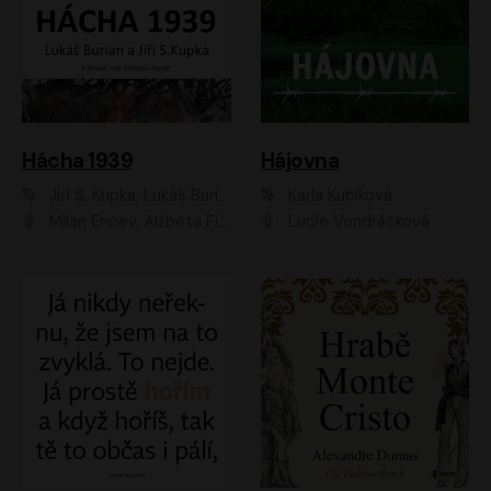
Hácha 1939
Hájovna
Jiří S. Kupka, Lukáš Burian
Karla Kubíková
Milan Enčev, Alžběta Fišerová, Marek Helma, Antonín Hardt, Jitka Sedláčková, Lukáš Burian, Vojtěch Havelka
Lucie Vondráčková