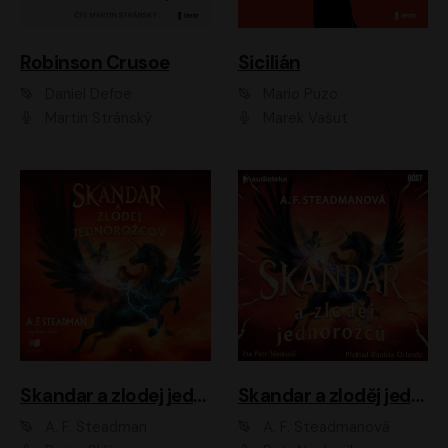
Robinson Crusoe
Sicilián
Daniel Defoe
Mario Puzo
Martin Stránský
Marek Vašut
Skandar a zlodej jednorožcov
Skandar a zloděj jednorožců
A. F. Steadman
A. F. Steadmanová