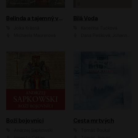
Belinda a tajemný výlet
Bílá Voda
Jolka Krásná
Kateřina Tučková
Michaela Maurerová
Dana Pešková, Johanna Tesařová, Ladislav Cigánek, Libuše Švormová, Oldřich Vlach, Pavla Tomicová, Petr Pochop, Tereza Vítů, Vanda Hybnerová
Boží bojovníci
Cesta mrtvých
Andrzej Sapkowski
Tomáš Boukal
Ernesto Čekan
Tomáš Jirman