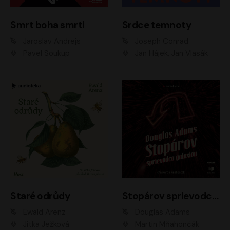
Smrt boha smrti
Srdce temnoty
Jaroslav Andrejs
Joseph Conrad
Pavel Soukup
Jan Hájek, Jan Vlasák
Staré odrůdy
Stopárov sprievodca galaxiou
Ewald Arenz
Douglas Adams
Jitka Ježková
Martin Mňahončák