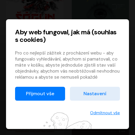
Aby web fungoval, jak má (souhlas
s cookies)
Šógun
Tajemství
Pro co nejlepší zážitek z procházení webu - aby
James Clavell
Tereza Dobiášová
fungovalo vyhledávání, abychom si pamatovali, co
Pavel Soukup
Milena Steinmasslová
máte v košíku, abyste jednoduše zjistili stav vaší
objednávky, abychom vás neobtěžovali nevhodnou
reklamou a abyste se nemuseli pokaždé
přihlašovat.
Proto od vás potřebujeme souhlas se
Přijmout vše
Nastavení
zpracováním souborů cookies
, tj. malých souborů,
které se dočasně ukládají ve vašem prohlížeči.
Děkujeme, že nám ho dáte a pomůžete nám tak
Odmítnout vše
web zlepšovat.