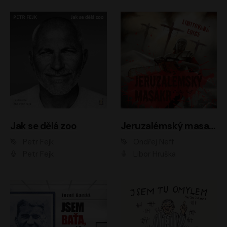
Jak se dělá zoo
Jeruzalémský masakr
Petr Fejk
Ondřej Neff
Petr Fejk
Libor Hruška