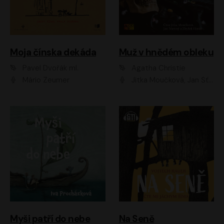
Moja čínska dekáda
Muž v hnědém obleku
Pavel Dvořák ml.
Agatha Christie
Mário Zeumer
Jitka Moučková, Jan Šťastný, Zbyšek Horák
Myši patří do nebe
Na Seně