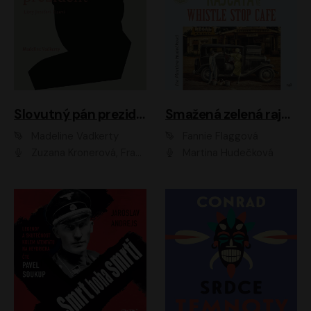
Slovutný pán prezident
Smažená zelená rajčata ve Whistle Stop Cafe
Madeline Vadkerty
Fannie Flaggová
Zuzana Kronerová, František Kovár, Božidara Turzonovová, Ľuboš Kostelný, Kristína Svarinská, Miro Noga, Richard Stanke, Lucia Siposová, Marián Miezga, Dado Nagy, Slávka Halčáková, Peter Rúfus, Filip Tůma, Lukáš Latinák, Dušan Kaprálik, Jana Oľhová, Stano Staško, Michal Hudák, Martin Kaprálik, Robo Jakab, Andrej Bán, Ivan Martinka, Martin Brezović, Patrik Lučan, Ondrej Kořínek, Scarlett Čanakyová, Andrej Žiarovský, Norbert Moravanský, Miro Králik, Marko Vrzgula, Ján Štrbák, Oliver Koniar, Roman Jaroš, Ján Kardoš, Barbora Kardošová, Ivan Kamenec, Madeline Vadkerty
Martina Hudečková