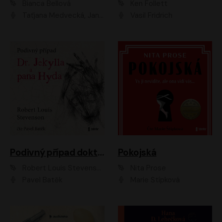
Bianca Bellová
Ken Follett
Taťjana Medvecká, Jan Vlasák
Vasil Fridrich
Podivný případ doktora Jekylla a pana Hyda
Pokojská
Robert Louis Stevenson
Nita Prose
Pavel Batěk
Marie Štípková