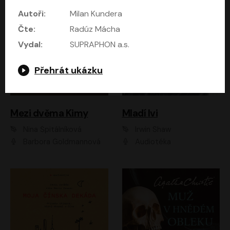
Autoři:
Milan Kundera
Čte:
Radúz Mácha
Vydal:
SUPRAPHON a.s.
Přehrát ukázku
Mezi dvěma Kimy
Mladí lvi
Nina Špitálníková
Irwin Shaw
Barbora Goldmannová
Audiotéka