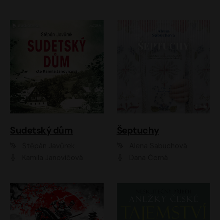
Sudetský dům
Šeptuchy
Štěpán Javůrek
Alena Sabuchová
Kamila Janovičová
Dana Černá