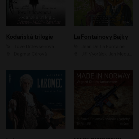
Kodaňská trilogie
La Fontainovy Bajky
Tove Ditlevsenová
Jean De La Fontaine
Dagmar Čárová
Jiří Vyorálek, Jan Meduna, Tereza Vilišová, Jitka Molavcová, Jan Vlasák, Petr Čtvrtníček, Vasil Fridrich, Jan Cina