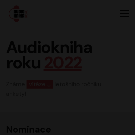
Hlavn
Men
Audiokniha roku
Audiokniha
roku
2022
Známe
vítěze
letošního ročníku
ankety!
Nominace