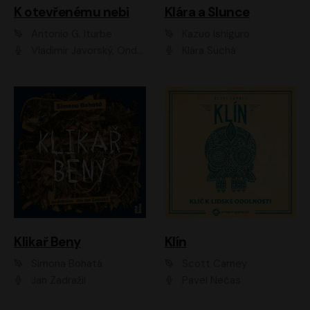
K otevřenému nebi
Klára a Slunce
Antonio G. Iturbe
Kazuo Ishiguro
Vladimír Javorský, Ondřej Brousek
Klára Suchá
Klikař Beny
Klín
Simona Bohatá
Scott Carney
Jan Zadražil
Pavel Nečas