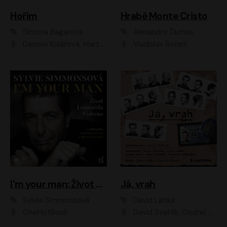
Hořím
Hrabě Monte Cristo
Simona Bagarová
Alexandre Dumas
Daniela Kolářová, Martha Issová, Pavel Řezníček, Klára Melíšková, Kryštof Hádek, Zdeněk Svěrák, Simona Bagarová
Vladislav Beneš
I'm your man: Život Leonarda Cohena
Já, vrah
Sylvie Simmonsová
David Laňka
OneHotBook
David Švehlík, Ondřej Malý, Anna Fialová, Cyril Dobrý, Vojtěch Vondráček, David Novotný, Ladislav Cigánek