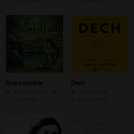
Dcera impéria
Dech
Raymond E. Feist, Janny Wurts
James Nestor
Libor Böhm
Zbyšek Horák