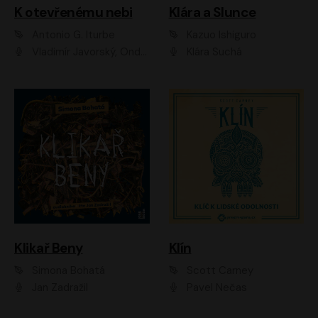
K otevřenému nebi
Klára a Slunce
Antonio G. Iturbe
Kazuo Ishiguro
Vladimír Javorský, Ondřej Brousek
Klára Suchá
Klikař Beny
Klín
Simona Bohatá
Scott Carney
Jan Zadražil
Pavel Nečas