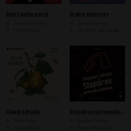
Smrt boha smrti
Srdce temnoty
Jaroslav Andrejs
Joseph Conrad
Pavel Soukup
Jan Hájek, Jan Vlasák
Staré odrůdy
Stopárov sprievodca galaxiou
Ewald Arenz
Douglas Adams
Jitka Ježková
Martin Mňahončák