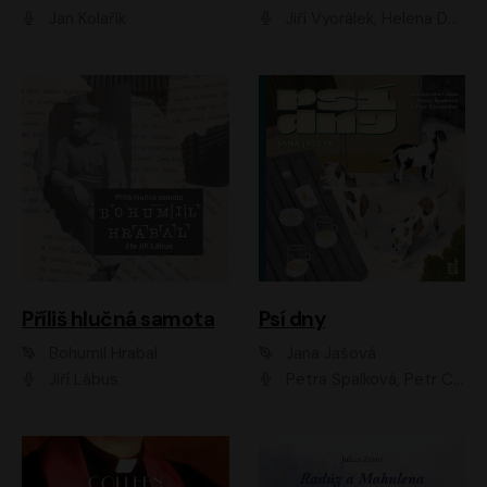
Jan Kolařík
Jiří Vyorálek, Helena Dvořáková, Pavel Šimčík, Ondřej Rychlý, Radek Holub, Filip Kaňkovský, Luboš Veselý, Tomáš Dastlík, Tereza Dočkalová, David Nyč
Příliš hlučná samota
Psí dny
Bohumil Hrabal
Jana Jašová
Jiří Lábus
Petra Špalková, Petr Čtvrtníček