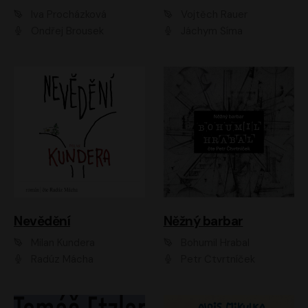
Iva Procházková
Vojtěch Rauer
Ondřej Brousek
Jáchym Šíma
Nevědění
Něžný barbar
Milan Kundera
Bohumil Hrabal
Radúz Mácha
Petr Čtvrtníček