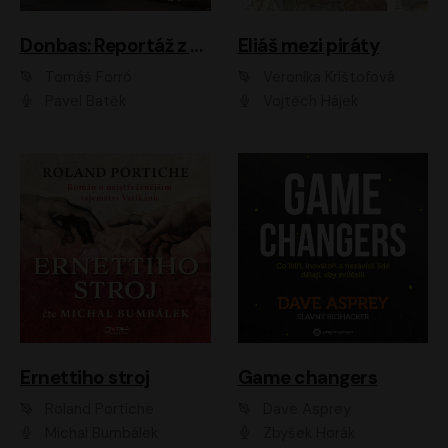
Donbas: Reportáž z ukrajinského konfliktu
Eliáš mezi piráty
Tomáš Forró
Veronika Krištofová
Pavel Batěk
Vojtěch Hájek
Ernettiho stroj
Game changers
Roland Portiche
Dave Asprey
Michal Bumbálek
Zbyšek Horák