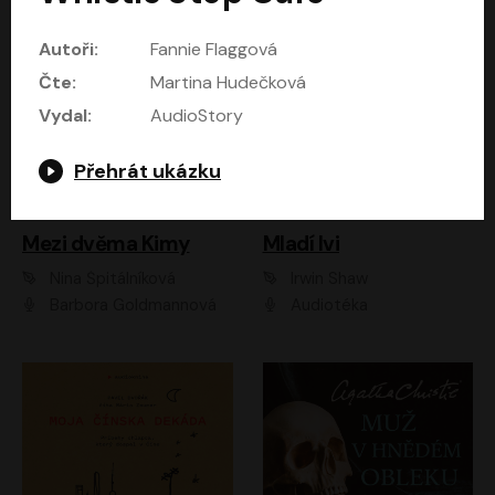
Autoři:
Fannie Flaggová
Čte:
Martina Hudečková
Vydal:
AudioStory
Přehrát ukázku
Mezi dvěma Kimy
Mladí lvi
Nina Špitálníková
Irwin Shaw
Barbora Goldmannová
Audiotéka