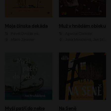
Moja čínska dekáda
Muž v hnědém obleku
Pavel Dvořák ml.
Agatha Christie
Mário Zeumer
Jitka Moučková, Jan Šťastný, Zbyšek Horák
Myši patří do nebe
Na Seně