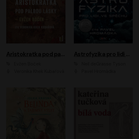
Aristokratka pod palbou lásky
Astrofyzika pro lidi ve spěchu
Evžen Boček
Neil deGrasse Tyson
Veronika Khek Kubařová
Pavel Hromádka