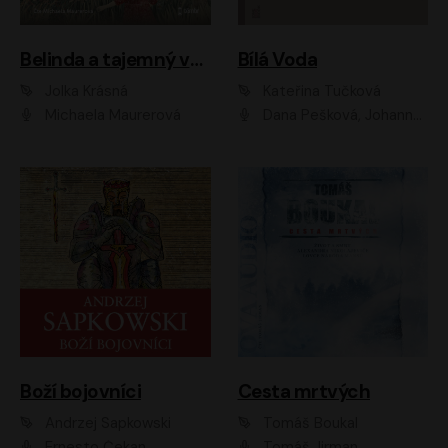
Belinda a tajemný výlet
Bílá Voda
Jolka Krásná
Kateřina Tučková
Michaela Maurerová
Dana Pešková, Johanna Tesařová, Ladislav Cigánek, Libuše Švormová, Oldřich Vlach, Pavla Tomicová, Petr Pochop, Tereza Vítů, Vanda Hybnerová
Boží bojovníci
Cesta mrtvých
Andrzej Sapkowski
Tomáš Boukal
Ernesto Čekan
Tomáš Jirman