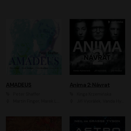
AMADEUS
Anima 2: Návrat
Peter Shaffer
Kinga Krzemińska
Martin Finger, Marek Lambora, Eliška Zbanková, Martin Písařík, Václav Neužil, Kamil Halbich, Aleš Procházka, Miroslav Táborský, Hanuš Bor, Jan Hájek
Jiří Vyorálek, Vanda Hybnerová, Jan Nedbal, Tereza Vilišová, Matylda Miškovská, Johana Tesařová, Jana Boušková, Ivana Uhlířová, Martin Myšička, Dana Černá, Ladislav Frej, Miroslav Hanuš, Zuzana Kronerová, Pavel Neškudla, Luboš Veselý, Jan Holík, Ondřej Malý, Leoš Noha, Karolína Baranová, Jan Battěk, Kryštof Bartoš, Daniela Čermáková, Hanuš Bor, Petr Gojda, Lucie Laňková, Jan Horák Radúz Mácha, Jan Meduna, Marta Menes, Jaromíra Mílová, Michal Sieczkowski, Jiří Suchánek, Anežka Šťastná, Lenka Vrtišková - Nejezchlebová, Jiří Wohanka