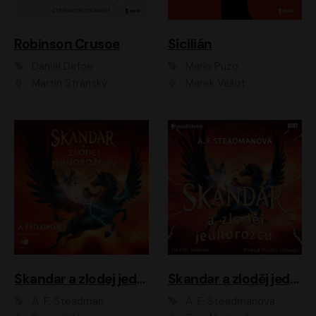
Robinson Crusoe
Sicilián
Daniel Defoe
Mario Puzo
Martin Stránský
Marek Vašut
Skandar a zlodej jednorožcov
Skandar a zloděj jednorožců
A. F. Steadman
A. F. Steadmanová