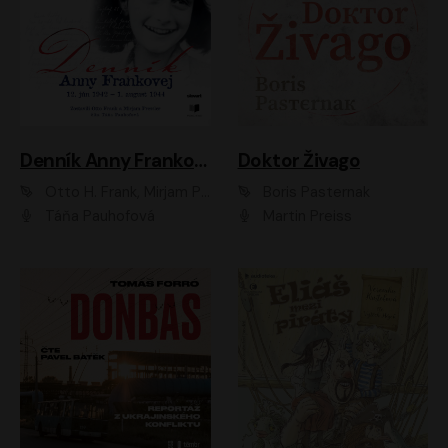
Denník Anny Frankovej
Doktor Živago
Otto H. Frank, Mirjam Pressler
Boris Pasternak
Táňa Pauhofová
Martin Preiss