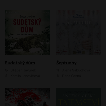
Sudetský dům
Šeptuchy
Štěpán Javůrek
Alena Sabuchová
Kamila Janovičová
Dana Černá