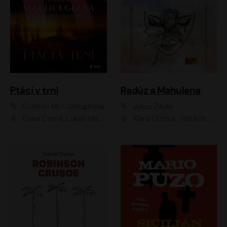
Ptáci v trní
Radúz a Mahulena
Colleen McCulloughová
Julius Zeyer
Dana Černá, Lukáš Hlavica
Klára Oltová, Vojtěch Hájek, Růžena Merunková, Dušan Sitek, Simona Postlerová, Ljuba Krbová, Petr Lněnička, Saša Rašilov