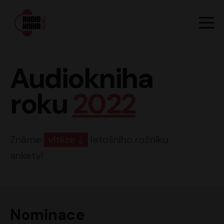
Hlavn
Men
Audiokniha roku
Audiokniha
roku
2022
Známe
vítěze
letošního ročníku
ankety!
Nominace