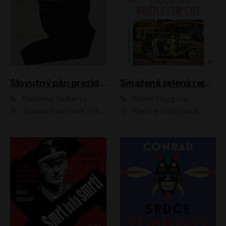
Slovutný pán prezident
Smažená zelená rajčata ve Whistle Stop Cafe
Madeline Vadkerty
Fannie Flaggová
Zuzana Kronerová, František Kovár, Božidara Turzonovová, Ľuboš Kostelný, Kristína Svarinská, Miro Noga, Richard Stanke, Lucia Siposová, Marián Miezga, Dado Nagy, Slávka Halčáková, Peter Rúfus, Filip Tůma, Lukáš Latinák, Dušan Kaprálik, Jana Oľhová, Stano Staško, Michal Hudák, Martin Kaprálik, Robo Jakab, Andrej Bán, Ivan Martinka, Martin Brezović, Patrik Lučan, Ondrej Kořínek, Scarlett Čanakyová, Andrej Žiarovský, Norbert Moravanský, Miro Králik, Marko Vrzgula, Ján Štrbák, Oliver Koniar, Roman Jaroš, Ján Kardoš, Barbora Kardošová, Ivan Kamenec, Madeline Vadkerty
Martina Hudečková