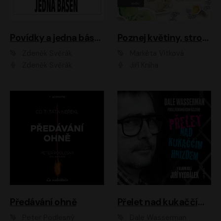
Povídky a jedna báseň
Poznej květiny, stromy, zvířátka
Zdeněk Svěrák
Markéta Vítková
Zdeněk Svěrák
Jiří Kniha
Předávání ohně
Přelet nad kukaččím hnízdem
Peter Podlesný
Dale Wasserman