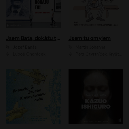
Jsem Baťa, dokážu to!
Jsem tu omylem
Jozef Banáš
Martin Johanna
Luboš Ondráček
Petr Čtvrtníček, Kryštof Hádek, Jiří Lábus, Dana Černá, Miroslav Táborský, Oldřich Navrátil, Milan Šteindler, David Vávra, Marie Tomsová