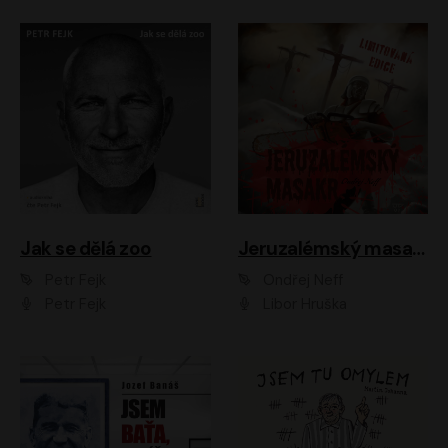
Jak se dělá zoo
Jeruzalémský masakr
Petr Fejk
Ondřej Neff
Petr Fejk
Libor Hruška