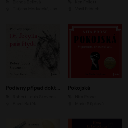
Bianca Bellová
Ken Follett
Taťjana Medvecká, Jan Vlasák
Vasil Fridrich
Podivný případ doktora Jekylla a pana Hyda
Pokojská
Robert Louis Stevenson
Nita Prose
Pavel Batěk
Marie Štípková