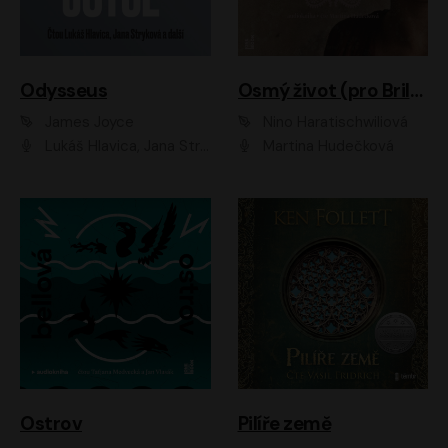
Odysseus
Osmý život (pro Brilku)
James Joyce
Nino Haratischwiliová
Lukáš Hlavica, Jana Stryková
Martina Hudečková
Ostrov
Pilíře země