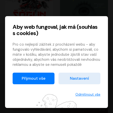
Aby web fungoval, jak má (souhlas
s cookies)
Šógun
Tajemství
Pro co nejlepší zážitek z procházení webu - aby
James Clavell
Tereza Dobiášová
fungovalo vyhledávání, abychom si pamatovali, co
Pavel Soukup
Milena Steinmasslová
máte v košíku, abyste jednoduše zjistili stav vaší
objednávky, abychom vás neobtěžovali nevhodnou
reklamou a abyste se nemuseli pokaždé
přihlašovat.
Proto od vás potřebujeme souhlas se
Přijmout vše
Nastavení
zpracováním souborů cookies
, tj. malých souborů,
které se dočasně ukládají ve vašem prohlížeči.
Děkujeme, že nám ho dáte a pomůžete nám tak
Odmítnout vše
web zlepšovat.