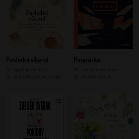
Poslední víkend
Poupátka
Agatha Christie
Hana Lehečková
Jitka Moučková, Otakar Brousek ml., Lenka Termerová, Šárka Krausová, Radek Hoppe, Petr Stach, Viktor Dvořák, Klára Oltová, Andrea Elsnerová, Saša Rašilov, Vojtěch Hájek, Barbora Vágnerová
Martha Issová