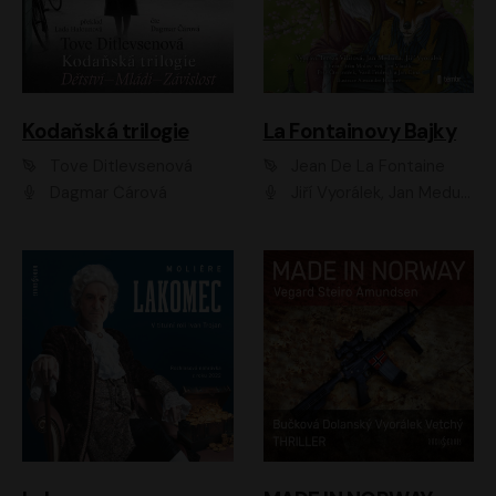
Kodaňská trilogie
La Fontainovy Bajky
Tove Ditlevsenová
Jean De La Fontaine
Dagmar Čárová
Jiří Vyorálek, Jan Meduna, Tereza Vilišová, Jitka Molavcová, Jan Vlasák, Petr Čtvrtníček, Vasil Fridrich, Jan Cina