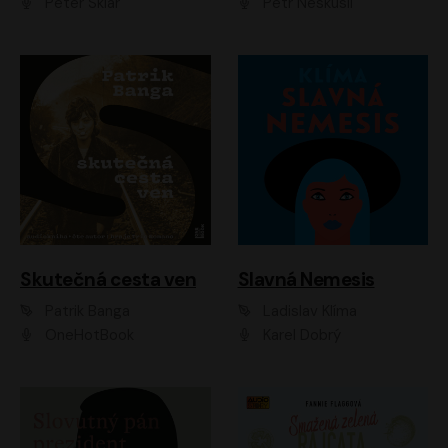
Peter Sklár
Petr Neskusil
Skutečná cesta ven
Slavná Nemesis
Patrik Banga
Ladislav Klíma
OneHotBook
Karel Dobrý