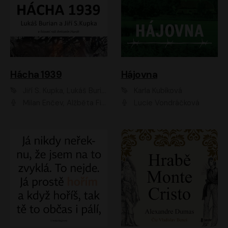
Hácha 1939
Hájovna
Jiří S. Kupka, Lukáš Burian
Karla Kubíková
Milan Enčev, Alžběta Fišerová, Marek Helma, Antonín Hardt, Jitka Sedláčková, Lukáš Burian, Vojtěch Havelka
Lucie Vondráčková