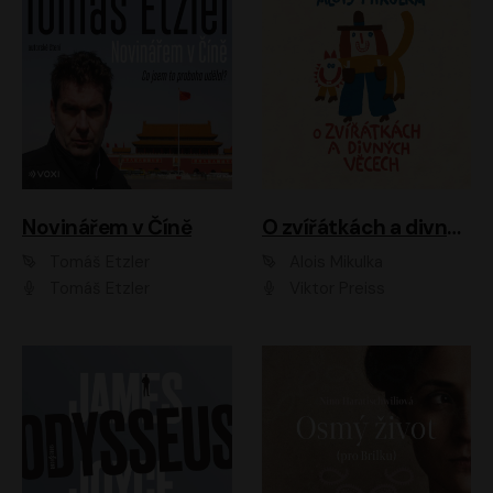
Novinářem v Číně
O zvířátkách a divných věcech
Tomáš Etzler
Alois Mikulka
Tomáš Etzler
Viktor Preiss