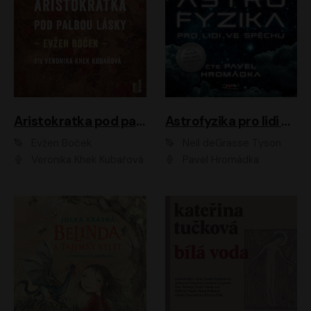
Aristokratka pod palbou lásky
Astrofyzika pro lidi ve spěchu
Evžen Boček
Neil deGrasse Tyson
Veronika Khek Kubařová
Pavel Hromádka