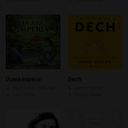
Dcera impéria
Dech
Raymond E. Feist, Janny Wurts
James Nestor
Libor Böhm
Zbyšek Horák