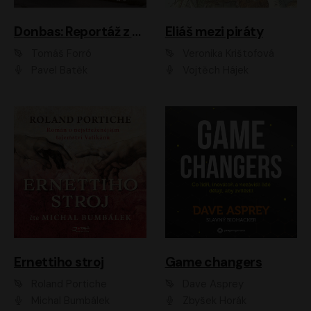
Donbas: Reportáž z ukrajinského konfliktu
Eliáš mezi piráty
Tomáš Forró
Veronika Krištofová
Pavel Batěk
Vojtěch Hájek
Ernettiho stroj
Game changers
Roland Portiche
Dave Asprey
Michal Bumbálek
Zbyšek Horák