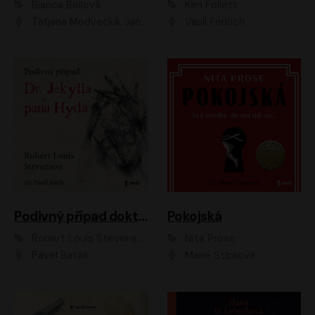
Bianca Bellová
Ken Follett
Taťjana Medvecká, Jan Vlasák
Vasil Fridrich
Podivný případ doktora Jekylla a pana Hyda
Pokojská
Robert Louis Stevenson
Nita Prose
Pavel Batěk
Marie Štípková