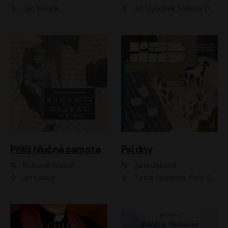
Jan Kolařík
Jiří Vyorálek, Helena Dvořáková, Pavel Šimčík, Ondřej Rychlý, Radek Holub, Filip Kaňkovský, Luboš Veselý, Tomáš Dastlík, Tereza Dočkalová, David Nyč
Příliš hlučná samota
Psí dny
Bohumil Hrabal
Jana Jašová
Jiří Lábus
Petra Špalková, Petr Čtvrtníček