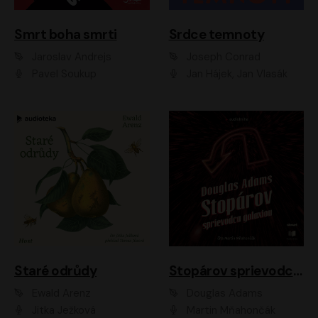
Smrt boha smrti
Srdce temnoty
Jaroslav Andrejs
Joseph Conrad
Pavel Soukup
Jan Hájek, Jan Vlasák
Staré odrůdy
Stopárov sprievodca galaxiou
Ewald Arenz
Douglas Adams
Jitka Ježková
Martin Mňahončák