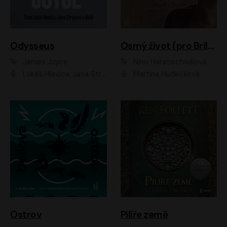
Odysseus
Osmý život (pro Brilku)
James Joyce
Nino Haratischwiliová
Lukáš Hlavica, Jana Stryková
Martina Hudečková
Ostrov
Pilíře země