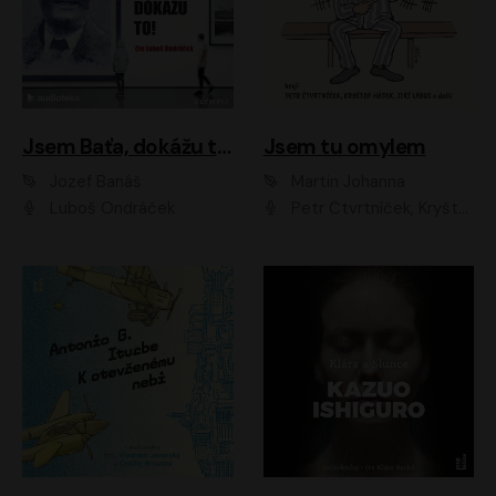
Jsem Baťa, dokážu to!
Jsem tu omylem
Jozef Banáš
Martin Johanna
Luboš Ondráček
Petr Čtvrtníček, Kryštof Hádek, Jiří Lábus, Dana Černá, Miroslav Táborský, Oldřich Navrátil, Milan Šteindler, David Vávra, Marie Tomsová