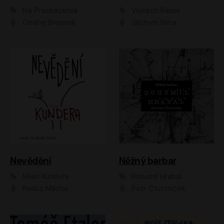
Iva Procházková
Vojtěch Rauer
Ondřej Brousek
Jáchym Šíma
Nevědění
Něžný barbar
Milan Kundera
Bohumil Hrabal
Radúz Mácha
Petr Čtvrtníček