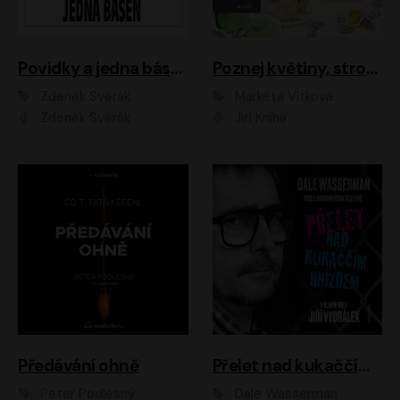
Povídky a jedna báseň
Poznej květiny, stromy, zvířátka
Zdeněk Svěrák
Markéta Vítková
Zdeněk Svěrák
Jiří Kniha
Předávání ohně
Přelet nad kukaččím hnízdem
Peter Podlesný
Dale Wasserman