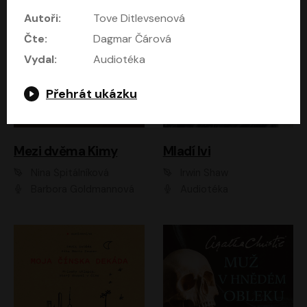
Autoři:
Tove Ditlevsenová
Čte:
Dagmar Čárová
Vydal:
Audiotéka
Přehrát ukázku
Mezi dvěma Kimy
Mladí lvi
Nina Špitálníková
Irwin Shaw
Barbora Goldmannová
Audiotéka