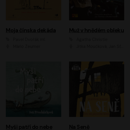
Moja čínska dekáda
Muž v hnědém obleku
Pavel Dvořák ml.
Agatha Christie
Mário Zeumer
Jitka Moučková, Jan Šťastný, Zbyšek Horák
Myši patří do nebe
Na Seně