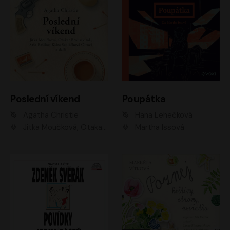
Poslední víkend
Poupátka
Agatha Christie
Hana Lehečková
Jitka Moučková, Otakar Brousek ml., Lenka Termerová, Šárka Krausová, Radek Hoppe, Petr Stach, Viktor Dvořák, Klára Oltová, Andrea Elsnerová, Saša Rašilov, Vojtěch Hájek, Barbora Vágnerová
Martha Issová