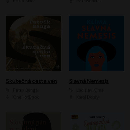
Peter Sklár
Petr Neskusil
Skutečná cesta ven
Slavná Nemesis
Patrik Banga
Ladislav Klíma
OneHotBook
Karel Dobrý