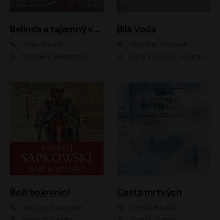
Belinda a tajemný výlet
Bílá Voda
Jolka Krásná
Kateřina Tučková
Michaela Maurerová
Dana Pešková, Johanna Tesařová, Ladislav Cigánek, Libuše Švormová, Oldřich Vlach, Pavla Tomicová, Petr Pochop, Tereza Vítů, Vanda Hybnerová
Boží bojovníci
Cesta mrtvých
Andrzej Sapkowski
Tomáš Boukal
Ernesto Čekan
Tomáš Jirman