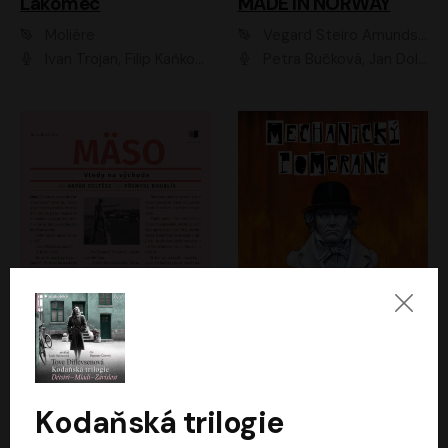
Lakomec
MADE IN NORWAY
Moliére
Vegard Steiro Amundsen
Ivan Trojan, Filip Kaňkovský, Ondřej Brousek, Anežka Šťastná, Klára Suchá, Jaromír Meduna, Dana Černá, Václav Vydra, Jiří Knot, Petr Lněnička, Lubor Šplíchal, Jiří Maryško, Petr Šplíchal
Petra Bučková, Jan Dolanský, Jiří Vyorálek, Ondřej Rychlý, Ondřej Vetchý, Klára Suchá, Jan Vlasák, Jana Stryková, Igor Bareš, Miroslav Etzler
Mäso
Mechanický pomeranč
Arpád Soltész
Anthony Burgess
Přemysl Boublík
David Novotný
Kodaňská trilogie