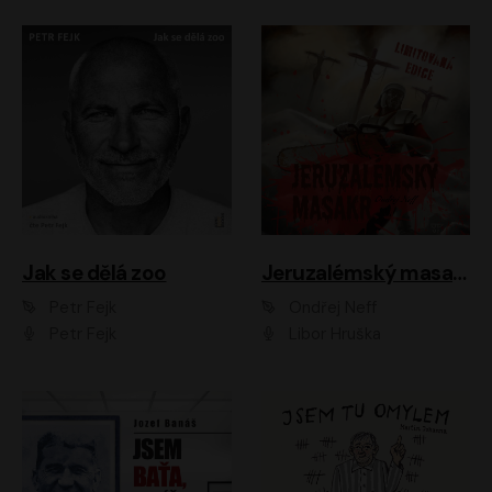
Jak se dělá zoo
Jeruzalémský masakr
Petr Fejk
Ondřej Neff
Petr Fejk
Libor Hruška