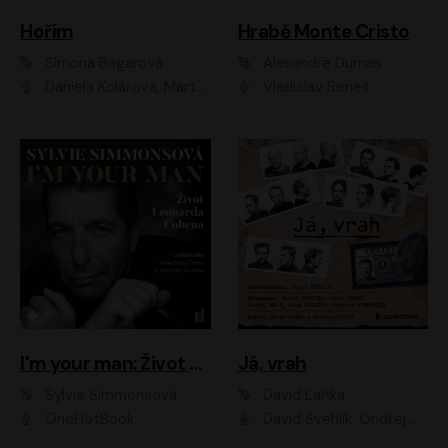
Hořím
Hrabě Monte Cristo
Simona Bagarová
Alexandre Dumas
Daniela Kolářová, Martha Issová, Pavel Řezníček, Klára Melíšková, Kryštof Hádek, Zdeněk Svěrák, Simona Bagarová
Vladislav Beneš
I'm your man: Život Leonarda Cohena
Já, vrah
Sylvie Simmonsová
David Laňka
OneHotBook
David Švehlík, Ondřej Malý, Anna Fialová, Cyril Dobrý, Vojtěch Vondráček, David Novotný, Ladislav Cigánek