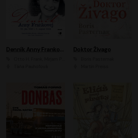
Denník Anny Frankovej
Doktor Živago
Otto H. Frank, Mirjam Pressler
Boris Pasternak
Táňa Pauhofová
Martin Preiss