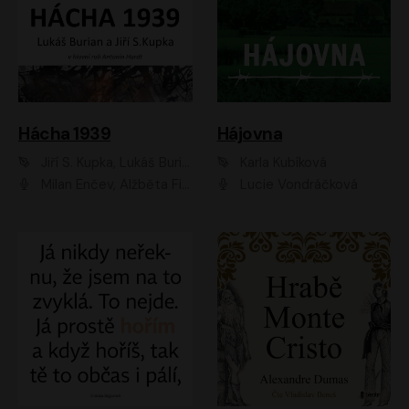
Hácha 1939
Hájovna
Jiří S. Kupka, Lukáš Burian
Karla Kubíková
Milan Enčev, Alžběta Fišerová, Marek Helma, Antonín Hardt, Jitka Sedláčková, Lukáš Burian, Vojtěch Havelka
Lucie Vondráčková