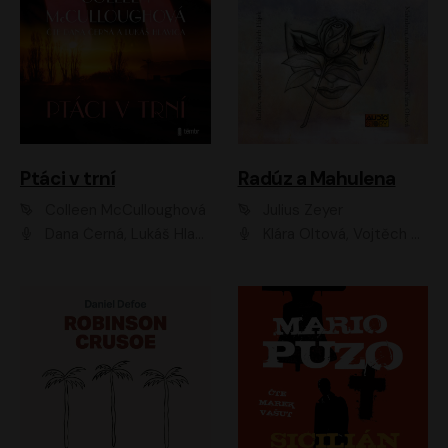
Ptáci v trní
Radúz a Mahulena
Colleen McCulloughová
Julius Zeyer
Dana Černá, Lukáš Hlavica
Klára Oltová, Vojtěch Hájek, Růžena Merunková, Dušan Sitek, Simona Postlerová, Ljuba Krbová, Petr Lněnička, Saša Rašilov