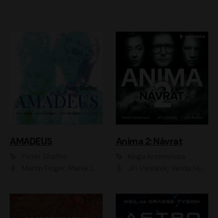
AMADEUS
Anima 2: Návrat
Peter Shaffer
Kinga Krzemińska
Martin Finger, Marek Lambora, Eliška Zbanková, Martin Písařík, Václav Neužil, Kamil Halbich, Aleš Procházka, Miroslav Táborský, Hanuš Bor, Jan Hájek
Jiří Vyorálek, Vanda Hybnerová, Jan Nedbal, Tereza Vilišová, Matylda Miškovská, Johana Tesařová, Jana Boušková, Ivana Uhlířová, Martin Myšička, Dana Černá, Ladislav Frej, Miroslav Hanuš, Zuzana Kronerová, Pavel Neškudla, Luboš Veselý, Jan Holík, Ondřej Malý, Leoš Noha, Karolína Baranová, Jan Battěk, Kryštof Bartoš, Daniela Čermáková, Hanuš Bor, Petr Gojda, Lucie Laňková, Jan Horák Radúz Mácha, Jan Meduna, Marta Menes, Jaromíra Mílová, Michal Sieczkowski, Jiří Suchánek, Anežka Šťastná, Lenka Vrtišková - Nejezchlebová, Jiří Wohanka