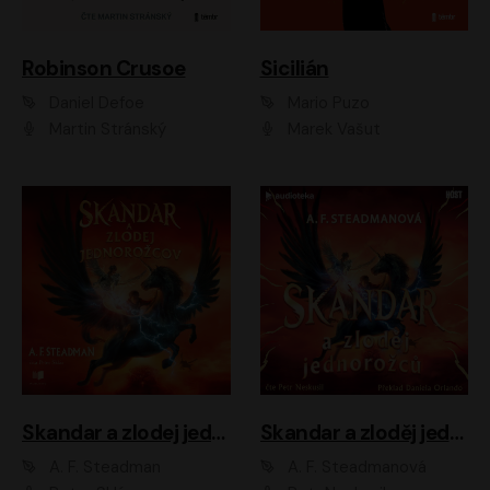
Robinson Crusoe
Sicilián
Daniel Defoe
Mario Puzo
Martin Stránský
Marek Vašut
Skandar a zlodej jednorožcov
Skandar a zloděj jednorožců
A. F. Steadman
A. F. Steadmanová