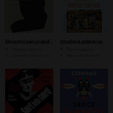
Slovutný pán prezident
Smažená zelená rajčata ve Whistle Stop Cafe
Madeline Vadkerty
Fannie Flaggová
Zuzana Kronerová, František Kovár, Božidara Turzonovová, Ľuboš Kostelný, Kristína Svarinská, Miro Noga, Richard Stanke, Lucia Siposová, Marián Miezga, Dado Nagy, Slávka Halčáková, Peter Rúfus, Filip Tůma, Lukáš Latinák, Dušan Kaprálik, Jana Oľhová, Stano Staško, Michal Hudák, Martin Kaprálik, Robo Jakab, Andrej Bán, Ivan Martinka, Martin Brezović, Patrik Lučan, Ondrej Kořínek, Scarlett Čanakyová, Andrej Žiarovský, Norbert Moravanský, Miro Králik, Marko Vrzgula, Ján Štrbák, Oliver Koniar, Roman Jaroš, Ján Kardoš, Barbora Kardošová, Ivan Kamenec, Madeline Vadkerty
Martina Hudečková