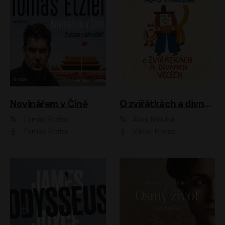
Novinářem v Číně
O zvířátkách a divných věcech
Tomáš Etzler
Alois Mikulka
Tomáš Etzler
Viktor Preiss