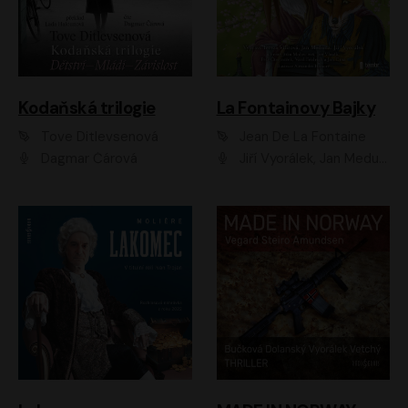
Kodaňská trilogie
La Fontainovy Bajky
Tove Ditlevsenová
Jean De La Fontaine
Dagmar Čárová
Jiří Vyorálek, Jan Meduna, Tereza Vilišová, Jitka Molavcová, Jan Vlasák, Petr Čtvrtníček, Vasil Fridrich, Jan Cina