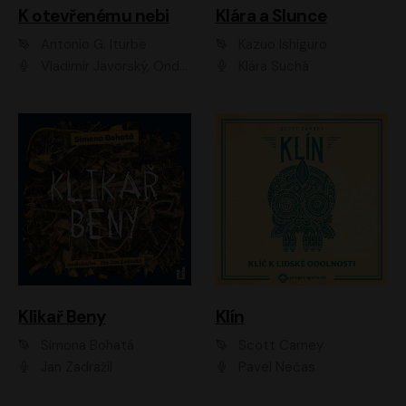
K otevřenému nebi
Klára a Slunce
Antonio G. Iturbe
Kazuo Ishiguro
Vladimír Javorský, Ondřej Brousek
Klára Suchá
Klikař Beny
Klín
Simona Bohatá
Scott Carney
Jan Zadražil
Pavel Nečas