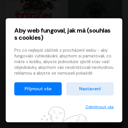
Aby web fungoval, jak má (souhlas
s cookies)
Šógun
Tajemství
Pro co nejlepší zážitek z procházení webu - aby
James Clavell
Tereza Dobiášová
fungovalo vyhledávání, abychom si pamatovali, co
Pavel Soukup
Milena Steinmasslová
máte v košíku, abyste jednoduše zjistili stav vaší
objednávky, abychom vás neobtěžovali nevhodnou
reklamou a abyste se nemuseli pokaždé
přihlašovat.
Proto od vás potřebujeme souhlas se
Přijmout vše
Nastavení
zpracováním souborů cookies
, tj. malých souborů,
které se dočasně ukládají ve vašem prohlížeči.
Děkujeme, že nám ho dáte a pomůžete nám tak
Odmítnout vše
web zlepšovat.