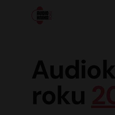
Audiokniha roku
Audiok
roku
2