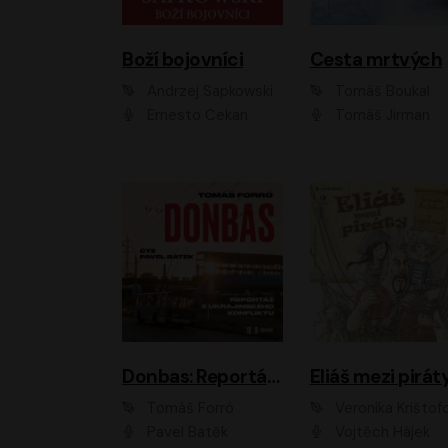
Boží bojovníci
Cesta mrtvých
Andrzej Sapkowski
Tomáš Boukal
Ernesto Čekan
Tomáš Jirman
Donbas: Reportáž z ukrajinského konfliktu
Eliáš mezi pirát
Tomáš Forró
Veronika Krištof
Pavel Batěk
Vojtěch Hájek