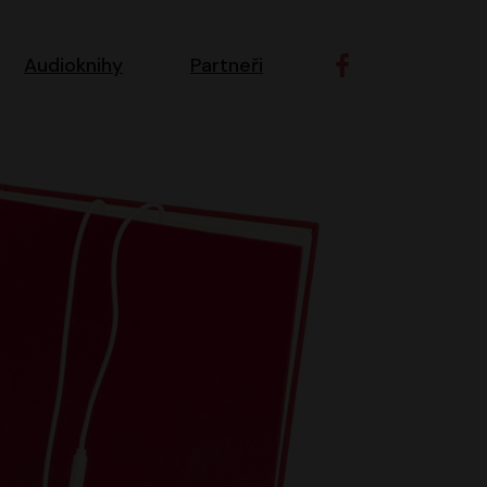
ní navigace
Audioknihy
Partneři