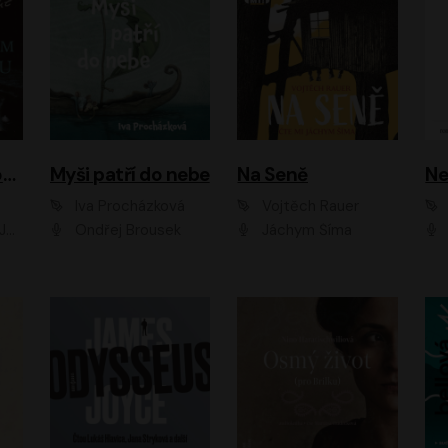
Muž v hnědém obleku
Myši patří do nebe
Na Seně
Ne
Iva Procházková
Vojtěch Rauer
ák
Ondřej Brousek
Jáchym Šíma