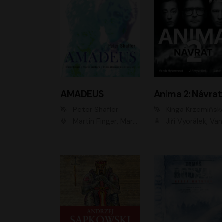
AMADEUS
Anima 2: Návrat
Peter Shaffer
Kinga Krzemińsk
Martin Finger, Marek Lambora, Eliška Zbanková, Martin Písařík, Václav Neužil, Kamil Halbich, Aleš Procházka, Miroslav Táborský, Hanuš Bor, Jan Hájek
Jiří Vyorálek, Vanda Hybnerová, Jan Nedbal, Tereza Vilišová, Matylda Miškovská, Johana Tesařová, Jana Boušková, Ivana Uhlířová, Martin Myšička, Dana Černá, Ladislav Frej, Miroslav Hanuš, Zuzana Kronerová, Pavel Neškudla, Luboš Veselý, Jan Holík, Ondřej Malý, Leoš Noha, Karolína Baranová, Jan Battěk, Kryštof Bartoš, Daniela Čermáková, Hanuš Bor, Petr Gojda, Lucie Laňková, Jan Horák Radúz Mácha, Jan Meduna, Marta Menes, Jaromíra Mílová, Michal Sieczkowski, Jiří Suchánek, Anežka Šťastná, Lenka V