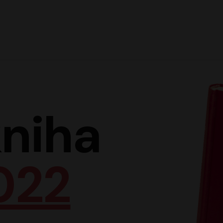
Hlav
niha
022