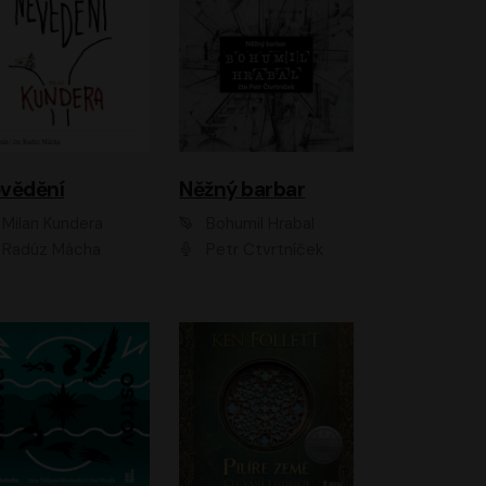
vědění
Něžný barbar
Milan Kundera
Bohumil Hrabal
Radúz Mácha
Petr Čtvrtníček