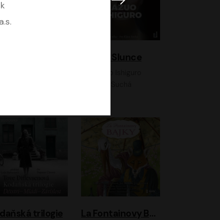
ák
.s.
K otevřenému nebi
Klára a Slunce
Antonio G. Iturbe
Kazuo Ishiguro
Vladimír Javorský, Ondřej Brousek
Klára Suchá
daňská trilogie
La Fontainovy Bajky