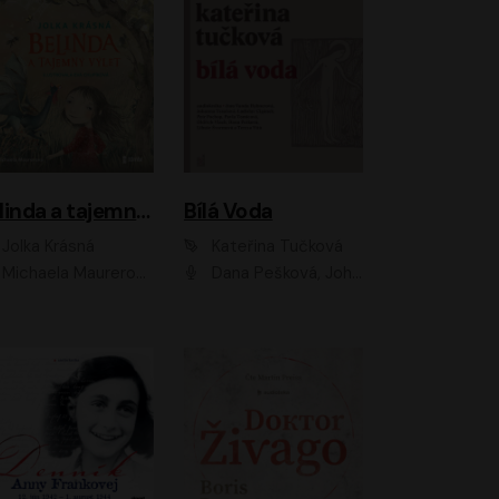
Belinda a tajemný výlet
Bílá Voda
Jolka Krásná
Kateřina Tučková
Michaela Maurerová
Dana Pešková, Johanna Tesařová, Ladislav Cigánek, Libuše Švormová, Oldřich Vlach, Pavla Tomicová, Petr Pochop, Tereza Vítů, Vanda Hybnerová