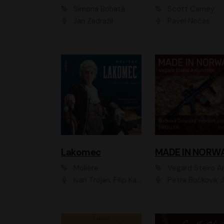
Simona Bohatá
Scott Carney
Jan Zadražil
Pavel Nečas
Lakomec
MADE IN NORW
Moliére
Vegard Steiro Amunds
Ivan Trojan, Filip Kaňkovský, Ondřej Brousek, Anežka Šťastná, Klára Suchá, Jaromír Meduna, Dana Černá, Václav Vydra, Jiří Knot, Petr Lněnička, Lubor Šplíchal, Jiří Maryško, Petr Šplíchal
Petra Bučková, Jan Dolanský, Jiří Vyorálek, Ondřej Rychlý, Ondřej Vetchý, Klára Suchá, Jan Vlasák, Jana Stryková, Igor Bareš, Mirosl