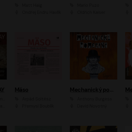
Matt Haig
Mario Puzo
Ondřej Endru Havlík
Oldřich Kaiser
AY
Mäso
Mechanický pomeranč
Me
en
Arpád Soltész
Anthony Burgess
av Etzler
Přemysl Boublík
David Novotný