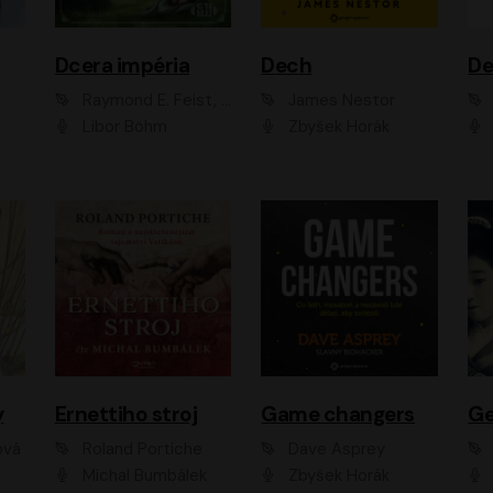
Dcera impéria
Dech
Raymond E. Feist, Janny Wurts
James Nestor
Libor Böhm
Zbyšek Horák
y
Ernettiho stroj
Game changers
Ge
ová
Roland Portiche
Dave Asprey
Michal Bumbálek
Zbyšek Horák