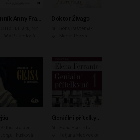
Denník Anny Frankovej
Doktor Živago
Otto H. Frank, Mirjam Pressler
Boris Pasternak
Táňa Pauhofová
Martin Preiss
jša
Geniální přítelkyně
Arthur Golden
Elena Ferrante
Jorga Hrušková
Taťjana Medvecká