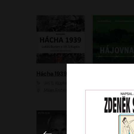
Hácha 1939
Hájovna
Jiří S. Kupka, Lukáš Burian
Karla Kubíková
Milan Enčev, Alžběta Fišerová, Marek Helma, Antonín Hardt, Jitka Sedláčková, Lukáš Burian, Vojtěch Havelka
Lucie Vondráčk