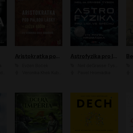
Aristokratka pod palbou lásky
Astrofyzika pro lidi ve spěchu
a
Evžen Boček
Neil deGrasse Tyson
rtišková - Nejezchlebová, Jiří Wohanka
Veronika Khek Kubařová
Pavel Hromádka