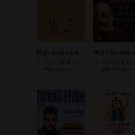
Moja čínska dekáda
Pavel Dvořák ml.
Agatha Christie
Mário Zeumer
Jitka Moučková, Jan Šťastný, Zbyšek Hor