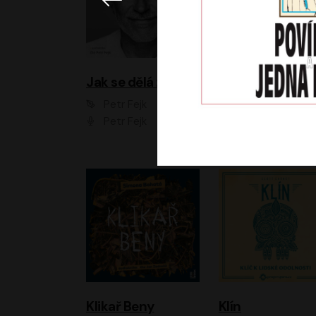
Jak se dělá zoo
Petr Fejk
Ondřej Neff
Petr Fejk
Libor Hruška
Klikař Beny
Klín