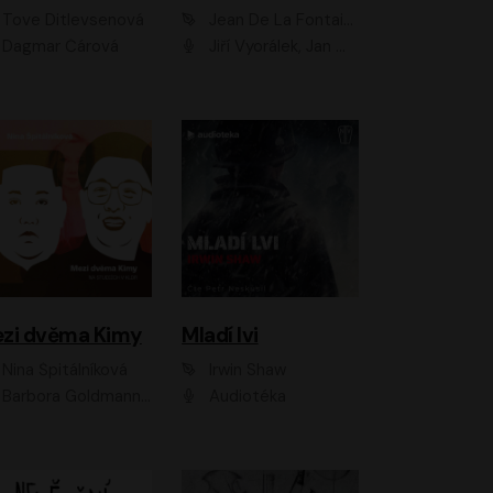
Tove Ditlevsenová
Jean De La Fontaine
Dagmar Čárová
Jiří Vyorálek, Jan Meduna, Tereza Vilišová, Jitka Molavcová, Jan Vlasák, Petr Čtvrtníček, Vasil Fridrich, Jan Cina
zi dvěma Kimy
Mladí lvi
Nina Špitálníková
Irwin Shaw
Barbora Goldmannová
Audiotéka