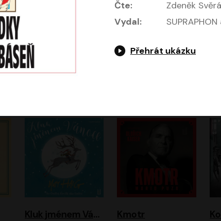
Čte:
Zdeněk Svěr
Vydal:
SUPRAPHON a
Přehrát ukázku
Jeruzalémský masakr
Jsem Baťa, dokážu to!
Jsem tu omylem
Jozef Banáš
Martin Johanna
Luboš Ondráček
Petr Čtvrtníček, Kryštof Hádek, Jiří Lábus, Dana Černá, Miroslav Táborský, Oldřich Navrátil, Milan Šteindler, David Vávra, Marie Tomsová
Kluk jménem Vánoce
Kmotr
Ko