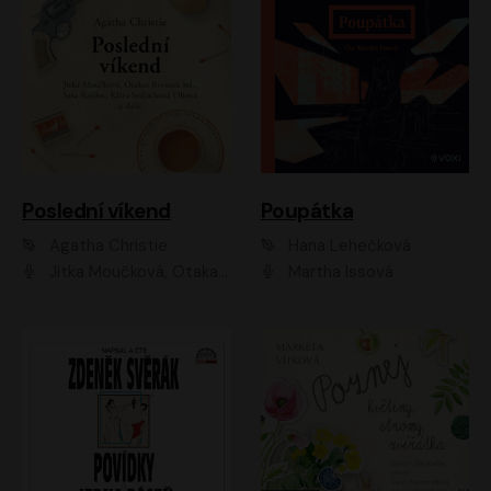
Poslední víkend
Poupátka
Agatha Christie
Hana Lehečková
Jitka Moučková, Otakar Brousek ml., Lenka Termerová, Šárka Krausová, Radek Hoppe, Petr Stach, Viktor Dvořák, Klára Oltová, Andrea Elsnerová, Saša Rašilov, Vojtěch Hájek, Barbora Vágnerová
Martha Issová