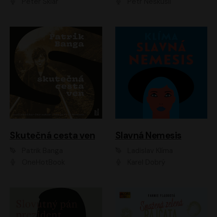
Peter Sklár
Petr Neskusil
Skutečná cesta ven
Slavná Nemesis
Patrik Banga
Ladislav Klíma
OneHotBook
Karel Dobrý