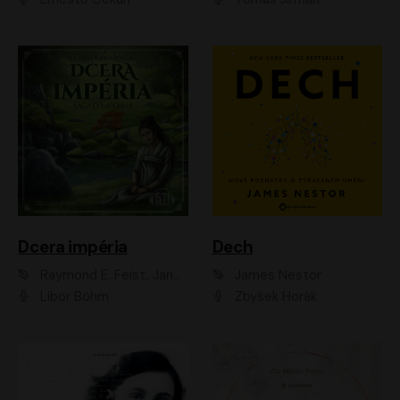
Dcera impéria
Dech
Raymond E. Feist, Janny Wurts
James Nestor
Libor Böhm
Zbyšek Horák