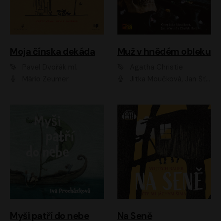
Moja čínska dekáda
Muž v hnědém obleku
Pavel Dvořák ml.
Agatha Christie
Mário Zeumer
Jitka Moučková, Jan Šťastný, Zbyšek Horák
Myši patří do nebe
Na Seně