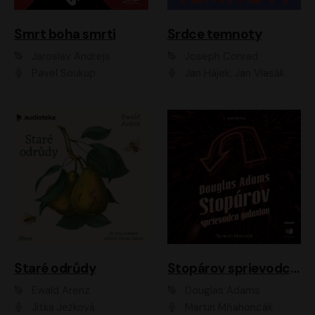
Smrt boha smrti
Srdce temnoty
Jaroslav Andrejs
Joseph Conrad
Pavel Soukup
Jan Hájek, Jan Vlasák
Staré odrůdy
Stopárov sprievodca galaxiou
Ewald Arenz
Douglas Adams
Jitka Ježková
Martin Mňahončák