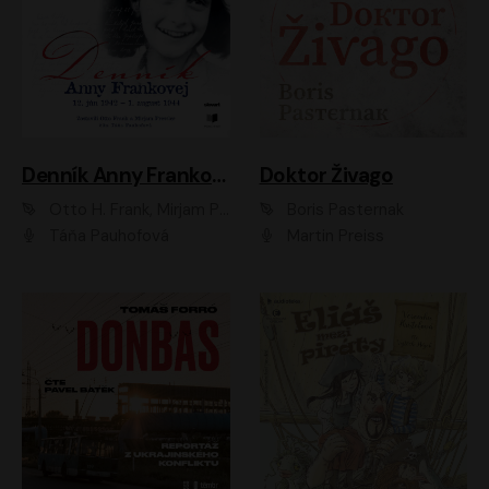
Denník Anny Frankovej
Doktor Živago
Otto H. Frank, Mirjam Pressler
Boris Pasternak
Táňa Pauhofová
Martin Preiss