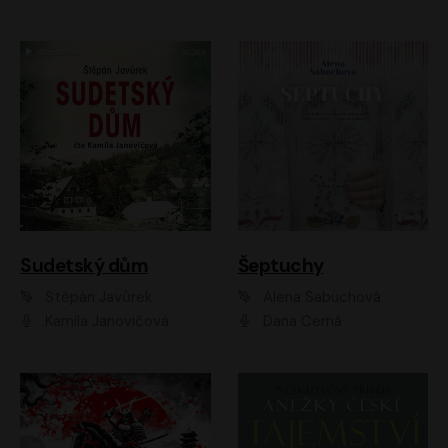
Sudetský dům
Šeptuchy
Štěpán Javůrek
Alena Sabuchová
Kamila Janovičová
Dana Černá