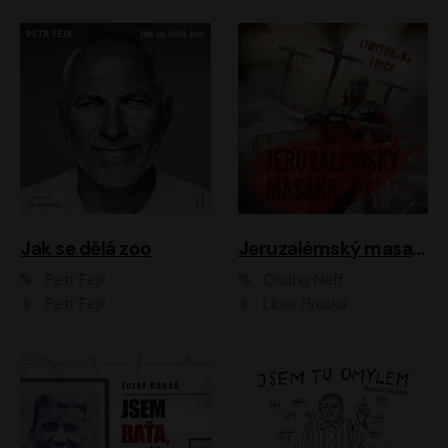
Jak se dělá zoo
Jeruzalémský masakr
Petr Fejk
Ondřej Neff
Petr Fejk
Libor Hruška