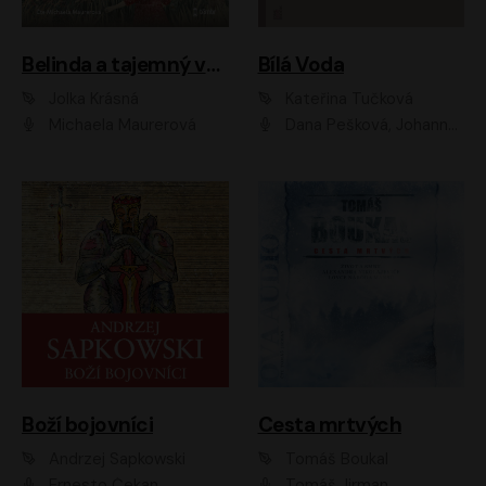
Belinda a tajemný výlet
Bílá Voda
Jolka Krásná
Kateřina Tučková
Michaela Maurerová
Dana Pešková, Johanna Tesařová, Ladislav Cigánek, Libuše Švormová, Oldřich Vlach, Pavla Tomicová, Petr Pochop, Tereza Vítů, Vanda Hybnerová
Boží bojovníci
Cesta mrtvých
Andrzej Sapkowski
Tomáš Boukal
Ernesto Čekan
Tomáš Jirman