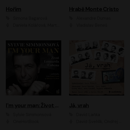
Hořím
Hrabě Monte Cristo
Simona Bagarová
Alexandre Dumas
Daniela Kolářová, Martha Issová, Pavel Řezníček, Klára Melíšková, Kryštof Hádek, Zdeněk Svěrák, Simona Bagarová
Vladislav Beneš
I'm your man: Život Leonarda Cohena
Já, vrah
Sylvie Simmonsová
David Laňka
OneHotBook
David Švehlík, Ondřej Malý, Anna Fialová, Cyril Dobrý, Vojtěch Vondráček, David Novotný, Ladislav Cigánek