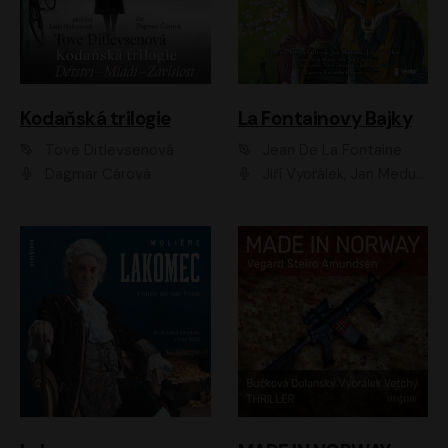
Kodaňská trilogie
La Fontainovy Bajky
Tove Ditlevsenová
Jean De La Fontaine
Dagmar Čárová
Jiří Vyorálek, Jan Meduna, Tereza Vilišová, Jitka Molavcová, Jan Vlasák, Petr Čtvrtníček, Vasil Fridrich, Jan Cina