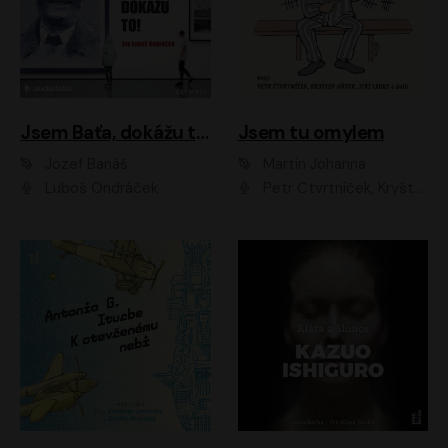
Jsem Baťa, dokážu to!
Jsem tu omylem
Jozef Banáš
Martin Johanna
Luboš Ondráček
Petr Čtvrtníček, Kryštof Hádek, Jiří Lábus, Dana Černá, Miroslav Táborský, Oldřich Navrátil, Milan Šteindler, David Vávra, Marie Tomsová