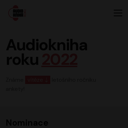
Hlavn
Men
Audiokniha roku
Audiokniha
roku
2022
Známe
vítěze
letošního ročníku
ankety!
Nominace