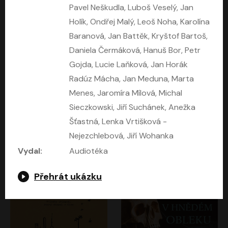
Pavel Neškudla, Luboš Veselý, Jan
Holík, Ondřej Malý, Leoš Noha, Karolína
Baranová, Jan Battěk, Kryštof Bartoš,
Daniela Čermáková, Hanuš Bor, Petr
Gojda, Lucie Laňková, Jan Horák
Radúz Mácha, Jan Meduna, Marta
Menes, Jaromíra Mílová, Michal
Sieczkowski, Jiří Suchánek, Anežka
Mezi dvěma Kimy
Mladí lvi
Šťastná, Lenka Vrtišková -
Nina Špitálníková
Irwin Shaw
Nejezchlebová, Jiří Wohanka
Barbora Goldmannová
Audiotéka
Vydal:
Audiotéka
Přehrát ukázku