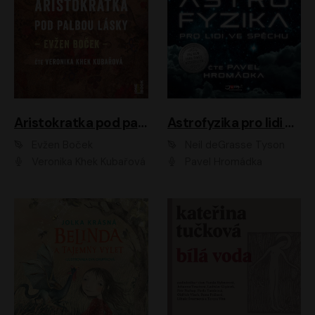
Aristokratka pod palbou lásky
Astrofyzika pro lidi ve spěchu
Evžen Boček
Neil deGrasse Tyson
Veronika Khek Kubařová
Pavel Hromádka