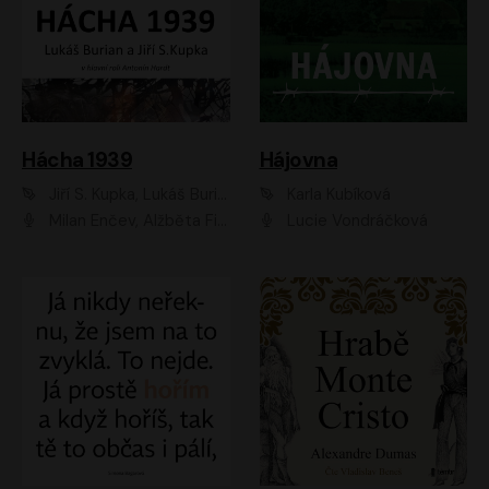
Hácha 1939
Hájovna
Jiří S. Kupka, Lukáš Burian
Karla Kubíková
Milan Enčev, Alžběta Fišerová, Marek Helma, Antonín Hardt, Jitka Sedláčková, Lukáš Burian, Vojtěch Havelka
Lucie Vondráčková