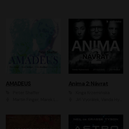
AMADEUS
Anima 2: Návrat
Peter Shaffer
Kinga Krzemińska
Martin Finger, Marek Lambora, Eliška Zbanková, Martin Písařík, Václav Neužil, Kamil Halbich, Aleš Procházka, Miroslav Táborský, Hanuš Bor, Jan Hájek
Jiří Vyorálek, Vanda Hybnerová, Jan Nedbal, Tereza Vilišová, Matylda Miškovská, Johana Tesařová, Jana Boušková, Ivana Uhlířová, Martin Myšička, Dana Černá, Ladislav Frej, Miroslav Hanuš, Zuzana Kronerová, Pavel Neškudla, Luboš Veselý, Jan Holík, Ondřej Malý, Leoš Noha, Karolína Baranová, Jan Battěk, Kryštof Bartoš, Daniela Čermáková, Hanuš Bor, Petr Gojda, Lucie Laňková, Jan Horák Radúz Mácha, Jan Meduna, Marta Menes, Jaromíra Mílová, Michal Sieczkowski, Jiří Suchánek, Anežka Šťastná, Lenka Vrtišková - Nejezchlebová, Jiří Wohanka