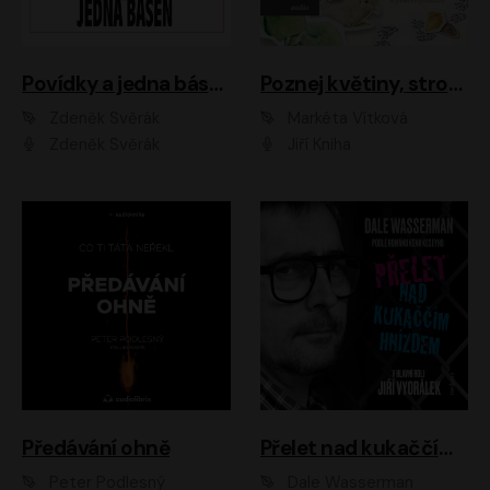
Povídky a jedna báseň
Poznej květiny, stromy, zvířátka
Zdeněk Svěrák
Markéta Vítková
Zdeněk Svěrák
Jiří Kniha
Předávání ohně
Přelet nad kukaččím hnízdem
Peter Podlesný
Dale Wasserman