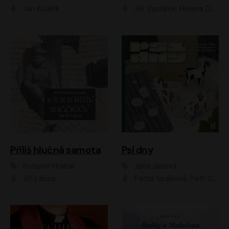
Jan Kolařík
Jiří Vyorálek, Helena Dvořáková, Pavel Šimčík, Ondřej Rychlý, Radek Holub, Filip Kaňkovský, Luboš Veselý, Tomáš Dastlík, Tereza Dočkalová, David Nyč
Příliš hlučná samota
Psí dny
Bohumil Hrabal
Jana Jašová
Jiří Lábus
Petra Špalková, Petr Čtvrtníček