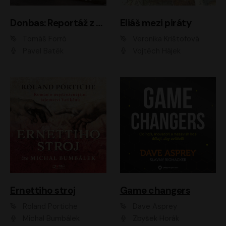
Donbas: Reportáž z ukrajinského konfliktu
Eliáš mezi piráty
Tomáš Forró
Veronika Krištofová
Pavel Batěk
Vojtěch Hájek
Ernettiho stroj
Game changers
Roland Portiche
Dave Asprey
Michal Bumbálek
Zbyšek Horák