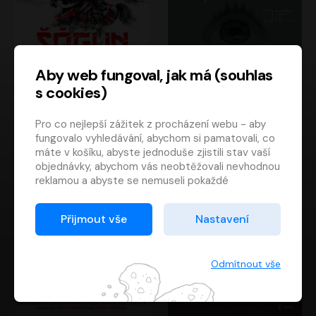
Aby web fungoval, jak má (souhlas
s cookies)
Šógun
Tajemství
Pro co nejlepší zážitek z procházení webu - aby
James Clavell
Tereza Dobiášová
fungovalo vyhledávání, abychom si pamatovali, co
Pavel Soukup
Milena Steinmasslová
máte v košíku, abyste jednoduše zjistili stav vaší
objednávky, abychom vás neobtěžovali nevhodnou
reklamou a abyste se nemuseli pokaždé
přihlašovat.
Proto od vás potřebujeme souhlas se
Přijmout vše
Nastavení
zpracováním souborů cookies
, tj. malých souborů,
které se dočasně ukládají ve vašem prohlížeči.
Děkujeme, že nám ho dáte a pomůžete nám tak
Odmítnout vše
web zlepšovat.