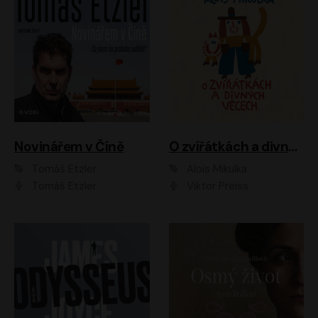
Novinářem v Číně
O zvířátkách a divných věcech
Tomáš Etzler
Alois Mikulka
Tomáš Etzler
Viktor Preiss