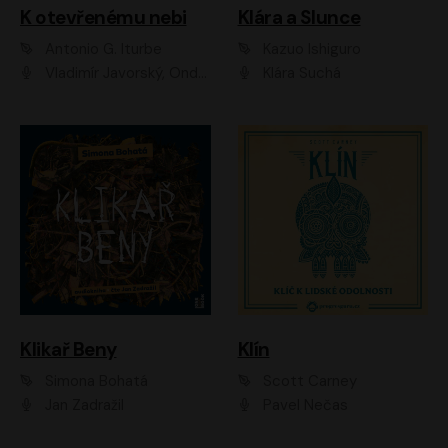
K otevřenému nebi
Klára a Slunce
Antonio G. Iturbe
Kazuo Ishiguro
Vladimír Javorský, Ondřej Brousek
Klára Suchá
Klikař Beny
Klín
Simona Bohatá
Scott Carney
Jan Zadražil
Pavel Nečas