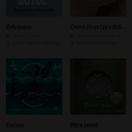
Odysseus
Osmý život (pro Brilku)
James Joyce
Nino Haratischwiliová
Lukáš Hlavica, Jana Stryková
Martina Hudečková
Ostrov
Pilíře země