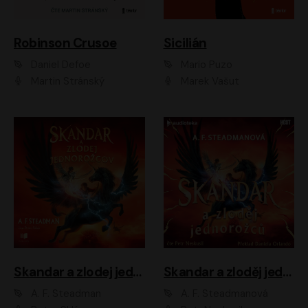
Robinson Crusoe
Sicilián
Daniel Defoe
Mario Puzo
Martin Stránský
Marek Vašut
Skandar a zlodej jednorožcov
Skandar a zloděj jednorožců
A. F. Steadman
A. F. Steadmanová