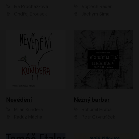
Iva Procházková
Vojtěch Rauer
Ondřej Brousek
Jáchym Šíma
Nevědění
Něžný barbar
Milan Kundera
Bohumil Hrabal
Radúz Mácha
Petr Čtvrtníček