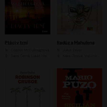
Ptáci v trní
Radúz a Mahulena
Colleen McCulloughová
Julius Zeyer
Dana Černá, Lukáš Hlavica
Klára Oltová, Vojtěch Hájek, Růžena Merunková, Dušan Sitek, Simona Postlerová, Ljuba Krbová, Petr Lněnička, Saša Rašilov