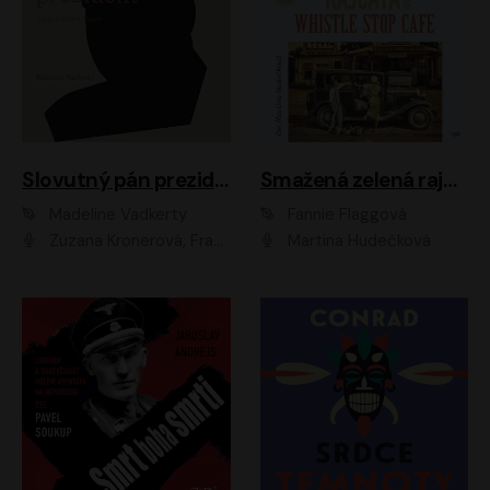
Slovutný pán prezident
Smažená zelená rajčata ve Whistle Stop Cafe
Madeline Vadkerty
Fannie Flaggová
Zuzana Kronerová, František Kovár, Božidara Turzonovová, Ľuboš Kostelný, Kristína Svarinská, Miro Noga, Richard Stanke, Lucia Siposová, Marián Miezga, Dado Nagy, Slávka Halčáková, Peter Rúfus, Filip Tůma, Lukáš Latinák, Dušan Kaprálik, Jana Oľhová, Stano Staško, Michal Hudák, Martin Kaprálik, Robo Jakab, Andrej Bán, Ivan Martinka, Martin Brezović, Patrik Lučan, Ondrej Kořínek, Scarlett Čanakyová, Andrej Žiarovský, Norbert Moravanský, Miro Králik, Marko Vrzgula, Ján Štrbák, Oliver Koniar, Roman Jaroš, Ján Kardoš, Barbora Kardošová, Ivan Kamenec, Madeline Vadkerty
Martina Hudečková