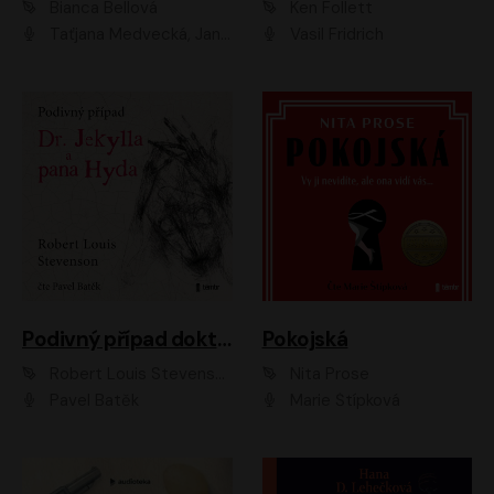
Bianca Bellová
Ken Follett
Taťjana Medvecká, Jan Vlasák
Vasil Fridrich
Podivný případ doktora Jekylla a pana Hyda
Pokojská
Robert Louis Stevenson
Nita Prose
Pavel Batěk
Marie Štípková