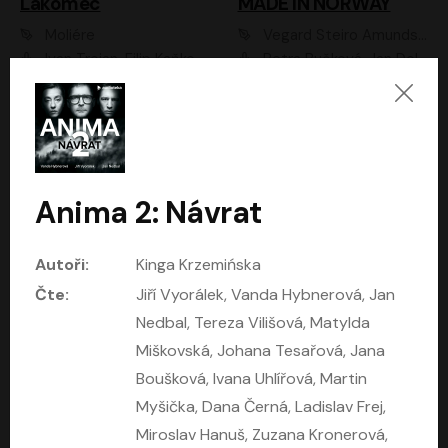
Lakomec
MADE IN NORWAY
Moliére
Vegard Steiro Amundsen
Ivan Trojan, Filip Kaňkovský, Ondřej Brousek, Anežka Šťastná, Klára Suchá, Jaromír Meduna, Dana Černá, Václav Vydra, Jiří Knot, Petr Lněnička, Lubor Šplíchal, Jiří Maryško, Petr Šplíchal
Petra Bučková, Jan Dolanský, Jiří Vyorálek, Ondřej Rychlý, Ondřej Vetchý, Klára Suchá, Jan Vlasák, Jana Stryková, Igor Bareš, Miroslav Etzler
Anima 2: Návrat
Autoři:
Kinga Krzemińska
Čte:
Jiří Vyorálek, Vanda Hybnerová, Jan
Nedbal, Tereza Vilišová, Matylda
Mäso
Mechanický pomeranč
Miškovská, Johana Tesařová, Jana
Arpád Soltész
Anthony Burgess
Boušková, Ivana Uhlířová, Martin
Přemysl Boublík
David Novotný
Myšička, Dana Černá, Ladislav Frej,
Miroslav Hanuš, Zuzana Kronerová,