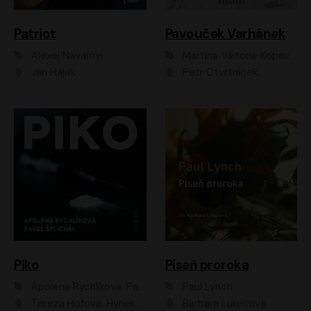
Patriot
Pavouček Varhánek
Alexej Navaľnyj
Martina Viktorie Kopecká
Jan Hájek
Petr Čtvrtníček
Piko
Píseň proroka
Apolena Rychlíková, Pavel Šplíchal
Paul Lynch
Tereza Hofová, Hynek Chmelař, Vojtěch Hrabák, Anna Kameníková, Klára Cibulková
Barbara Lukešová