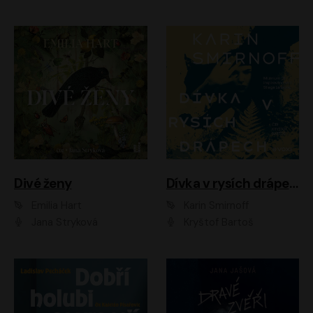
Divé ženy
Dívka v rysích drápech
Emilia Hart
Karin Smirnoff
Jana Stryková
Kryštof Bartoš