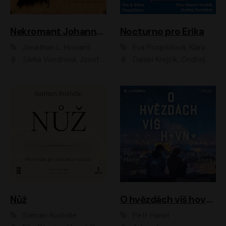
Nekromant Johannes Cabal
Nocturno pro Erika
Jonathan L. Howard
Eva Pospíšilová, Klára Pospíšilová
Šárka Vondrová, Josef Kudláček
Daniel Krejčík, Ondřej Dvořáček
Nůž
O hvězdách víš hovno
Salman Rushdie
Petr Hanel