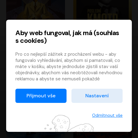
Aby web fungoval, jak má (souhlas
s cookies)
Poslední kapitán
Poslední kmotr
Pro co nejlepší zážitek z procházení webu - aby
Francis Scott Fitzgerald
Mario Puzo
fungovalo vyhledávání, abychom si pamatovali, co
Rudolf Červenka
Oldřich Kaiser
máte v košíku, abyste jednoduše zjistili stav vaší
objednávky, abychom vás neobtěžovali nevhodnou
reklamou a abyste se nemuseli pokaždé
přihlašovat.
Proto od vás potřebujeme souhlas se
Přijmout vše
Nastavení
zpracováním souborů cookies
, tj. malých souborů,
které se dočasně ukládají ve vašem prohlížeči.
Děkujeme, že nám ho dáte a pomůžete nám tak
Odmítnout vše
web zlepšovat.