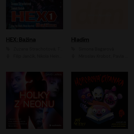
HEX: Bažina
Hladím
Zuzana Strachotová, Tomáš Košek
Simona Bagarová
Filip Jančík, Nikola Heinzlová
Miroslav Krobot, Pavla Beretová, Jan Cina, Lenka Termerová, Petra Špalková