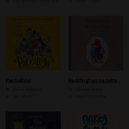
Filip Březina, Hanuš Bor
Adam Joura
Packallovi
Paddington se zabydluje
David Walliams
Michael Bond
Jiří Lábus
Aleš Procházka