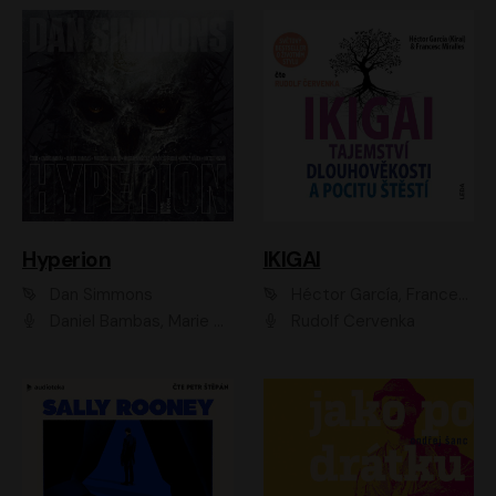
Hyperion
IKIGAI
Dan Simmons
Héctor García, Francesc Miralles
Daniel Bambas, Marie Štípková, Martin Myšička, Miroslav Hanuš, Viktor Kuzník, Jan Hájek, Ondřej Novák
Rudolf Červenka