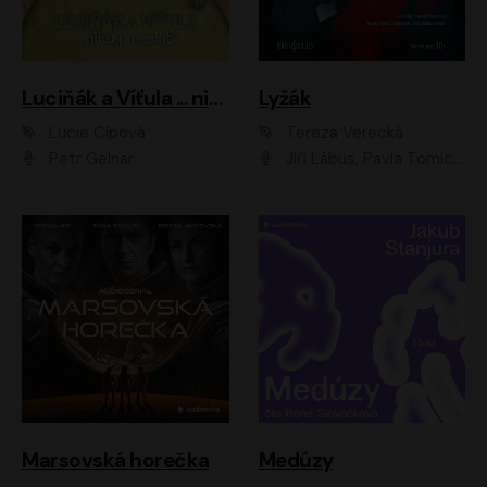
Luciňák a Víťula ... nikdy nezlobí
Lyžák
Lucie Čípová
Tereza Verecká
Petr Gelnar
Jiří Lábus, Pavla Tomicová, Diana Toniková, Eva Klesnil Sinkovičová, Členové Dismanova rozhlasového dětského souboru
Marsovská horečka
Medúzy