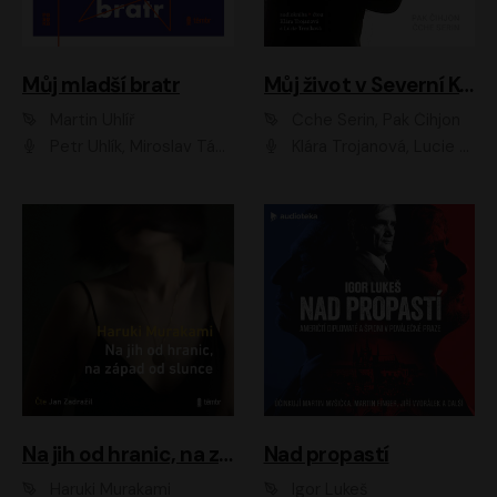
Můj mladší bratr
Můj život v Severní Koreji
Martin Uhlíř
Čche Serin, Pak Čihjon
Petr Uhlík, Miroslav Táborský, Kamil Halbich, Anita Krausová, Michael Vykus
Klára Trojanová, Lucie Trmíková
Na jih od hranic, na západ od slunce
Nad propastí
Haruki Murakami
Igor Lukeš