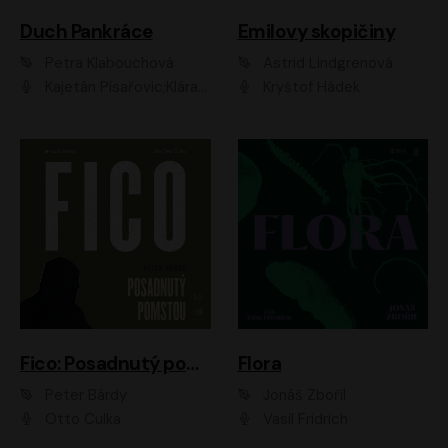
Duch Pankráce
Emilovy skopičiny
Petra Klabouchová
Astrid Lindgrenová
Kajetán Písařovic;Klára Suchá;Petr Neskusil;Karolína Půčková;Adam Trnka Ernest
Kryštof Hádek
Fico: Posadnutý pomstou
Flora
Peter Bárdy
Jonáš Zbořil
Otto Culka
Vasil Fridrich