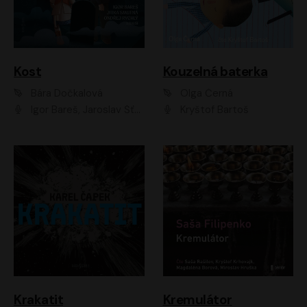
Kost
Kouzelná baterka
Bára Dočkalová
Olga Černá
Igor Bareš, Jaroslav Šťastný, Rikka Muchowová, Ondřej Rychlý, Jitka Smutná, Filip Kaňkovský, Hanuš Bor, Ctirad Götz, Pavel Batěk, Miroslav Hanuš, Adam Ernest, Jan Vlasák, Veronika Lazorčáková, Mikuláš Čížek
Kryštof Bartoš
Krakatit
Kremulátor