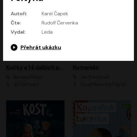
Autoři:
Karel Čapek
Čte:
Rudolf Červenka
Vydal:
Leda
Přehrát ukázku
Kočky a 14 dalších povídek
Komando
Bernard Minier
Jan Dvořáček
Jiří Schwarz
David Novotný;Filip Březina;Marek Daniel