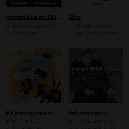
Atomové šelmy: Základna
Blízcí
Kristýna Sněgoňová, František Kotleta
Veronika González
Matouš Ruml
Jana Stryková, Kristýna Skružná
Byl jednou jeden úl
Byl jsem dobrej
Karel Sládek
Vladimír Mišík, Ondřej Bezr
Martin Myšička
Vladimír Mišík, Ondřej Bezr, Viktor Dvořák