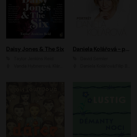
Daisy Jones & The Six
Daniela Kolářová - portrét
Taylor Jenkins Reid
David Semler
Vanda Hybnerová, Klára Cibulková, David Matásek, Zdeněk Hruška, Kryštof Rímský, Barbara Lukešová, Zuzana Bydžovská, Jiří Štrébl, Jan Holík, Jan Vondráček, Dušan Sitek, Tomáš Petřík, Hynek Chmelař, Zuzana Ščerbová, Michal Bureš, Tereza Císařová
Daniela Kolářová;Filip Březina;Jan Vlasák