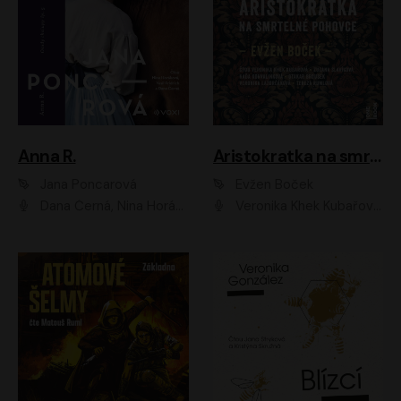
Anna R.
Aristokratka na smrtelné pohovce
Jana Poncarová
Evžen Boček
Dana Černá, Nina Horáková, Vasil Fridrich
Veronika Khek Kubařová, Zuzana Slavíková, Naďa Konvalinková, Veronika Lazorčáková, Tereza Rumlová, Otakar Brousek ml.