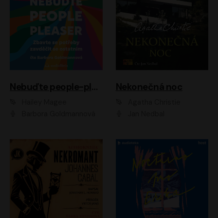
Nebuďte people-pleaser
Nekonečná noc
Hailey Magee
Agatha Christie
Barbora Goldmannová
Jan Nedbal