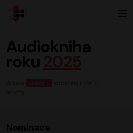
Hlavn
Men
Audiokniha roku
Audiokniha
roku
2025
Známe
vítěze
letošního ročníku
ankety!
Nominace