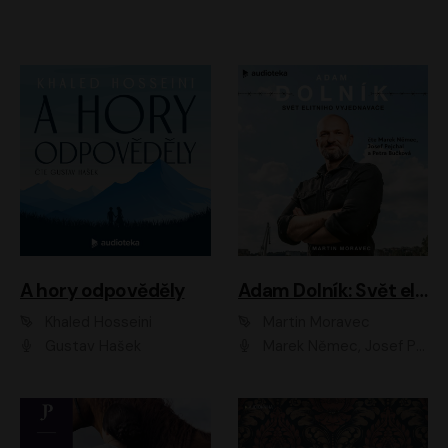
A hory odpověděly
Adam Dolník: Svět elitního vyjednavače
Khaled Hosseini
Martin Moravec
Gustav Hašek
Marek Němec, Josef Pejchal, Petra Bučková