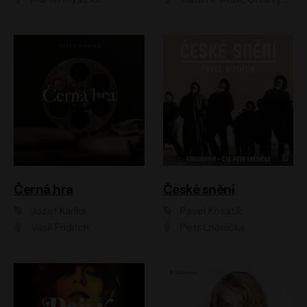
Černá hra
České snění
Jozef Karika
Pavel Kosatík
Vasil Fridrich
Petr Lněnička