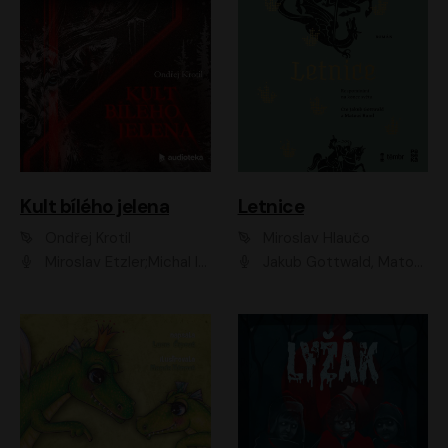
Kult bílého jelena
Letnice
Ondřej Krotil
Miroslav Hlaučo
Miroslav Etzler;Michal Isteník;David Prachař;Jaromír Meduna;Katarína Tlapák;Luboš Ondráček;Pavel Soukup;Zdeněk Junák;Zbyšek Pantůček;Ladislav Cigánek;Adam Joura;Karolína Zbořilová;Zbyšek Horák;Filip Jančík;Ondřej Novák;Richard Wágner
Jakub Gottwald, Matouš Ruml