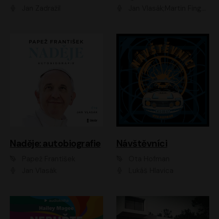
Jan Zadražil
Jan Vlasák;Martin Finger;Martin Myšička;Jiří Vyorálek;Václav Neužil
Naděje: autobiografie
Návštěvníci
Papež František
Ota Hofman
Jan Vlasák
Lukáš Hlavica