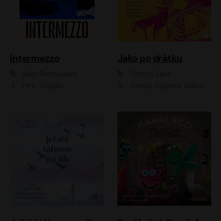
Intermezzo
Jako po drátku
Sally Rooneyová
Ondřej Šanc
Petr Štěpán
Tomáš Drápela, Adam Ernest, Tereza Dočkalová, Tomáš Weisser