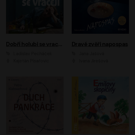
Dobří holubi se vracejí
Dravé zvěři napospas
Ladislav Pecháček
Jana Jašová
Kajetán Písařovic
Ivana Jirešová