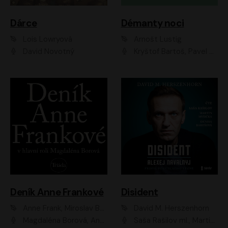
Dárce
Démanty noci
Lois Lowryová
Arnošt Lustig
David Novotný
Kryštof Bartoš, Pavel Batěk, Hanuš Bor, Ondřej Brousek, Taťjana Medvecká, Jakub Nemčok, Martin Písařík, Kajetán Písařovic, Martin Preiss, Matouš Ruml, Jan Vlasák
Deník Anne Frankové
Disident
Anne Frank, Miroslav Bambušek
David M. Herszenhorn
Magdaléna Borová, Anežka Šťastná, Eva Salzmannová, Hana Frejková, Igor Chmela, Lucie Trmíková, Magdalena Sidonová, Mark Kristián Hochman, Martin Finger, Miloslav Mejzlík, Zuzana Stivínová, Elia Moretti, Gabriela Pyšná, Josef Klíč, Karel Mitáš, Lukáš Mik, Petr Fučík, Stanislav Vacek, Tomáš Vtípil
Saša Rašilov ml., Martin Myšička, Denisa Barešová