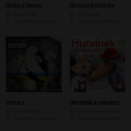
Holky z Neonu
Hororová čítanka
David Laňka
Jan Nejedlý
Anna Fialová;Jan Hájek;Šimon Bilina;Dana Černá;Dana Syslová;Ondřej Malý;Radím Jíra;Sára Korbelová;Anna Peřinová;Nela Cikánová Štefanová
Jana Stryková, Matouš Ruml
Hovory
Hurvínek a nezvaný host
Victoriia Kralko
Miki Kirschner, Jana Kubíčková
Anna Fialová;Jan Hájek;Miloslav König;Jitka Sedláčková;Pavla Beretová;Marie Anna Myšičková;Zdeněk Piškula;Daniel Krejčík;Petra Kosková;Kryštof Bartoš;Tereza Jarčevská;Tomáš Pavelka
Jana Mudráková, Martin Trecha, David Janošek, Barbora Dobišarová, Karolina Otevřelová