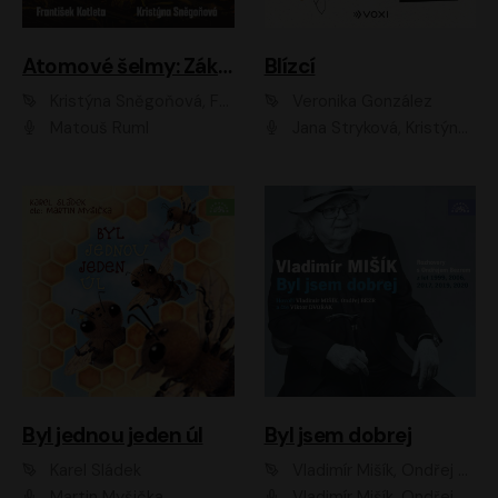
Atomové šelmy: Základna
Blízcí
Kristýna Sněgoňová, František Kotleta
Veronika González
Matouš Ruml
Jana Stryková, Kristýna Skružná
Byl jednou jeden úl
Byl jsem dobrej
Karel Sládek
Vladimír Mišík, Ondřej Bezr
Martin Myšička
Vladimír Mišík, Ondřej Bezr, Viktor Dvořák