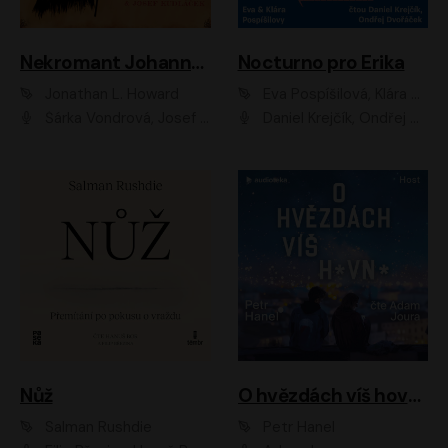
Nekromant Johannes Cabal
Nocturno pro Erika
Jonathan L. Howard
Eva Pospíšilová, Klára Pospíšilová
Šárka Vondrová, Josef Kudláček
Daniel Krejčík, Ondřej Dvořáček
Nůž
O hvězdách víš hovno
Salman Rushdie
Petr Hanel