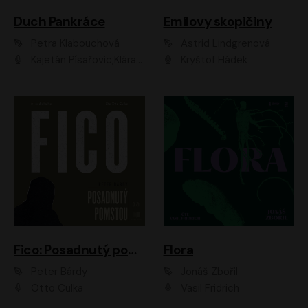
Duch Pankráce
Emilovy skopičiny
Petra Klabouchová
Astrid Lindgrenová
Kajetán Písařovic;Klára Suchá;Petr Neskusil;Karolína Půčková;Adam Trnka Ernest
Kryštof Hádek
Fico: Posadnutý pomstou
Flora
Peter Bárdy
Jonáš Zbořil
Otto Culka
Vasil Fridrich