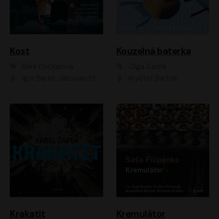
Kost
Kouzelná baterka
Bára Dočkalová
Olga Černá
Igor Bareš, Jaroslav Šťastný, Rikka Muchowová, Ondřej Rychlý, Jitka Smutná, Filip Kaňkovský, Hanuš Bor, Ctirad Götz, Pavel Batěk, Miroslav Hanuš, Adam Ernest, Jan Vlasák, Veronika Lazorčáková, Mikuláš Čížek
Kryštof Bartoš
Krakatit
Kremulátor