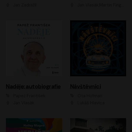
Jan Zadražil
Jan Vlasák;Martin Finger;Martin Myšička;Jiří Vyorálek;Václav Neužil
Naděje: autobiografie
Návštěvníci
Papež František
Ota Hofman
Jan Vlasák
Lukáš Hlavica