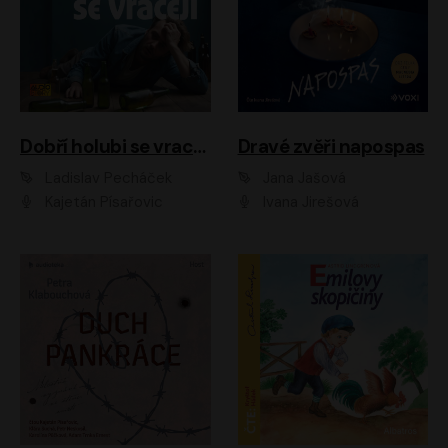
Dobří holubi se vracejí
Dravé zvěři napospas
Ladislav Pecháček
Jana Jašová
Kajetán Písařovic
Ivana Jirešová