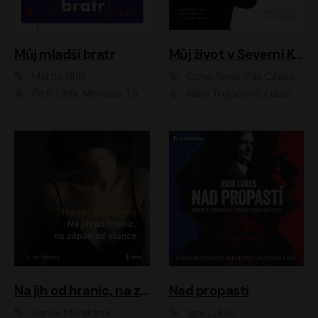
Můj mladší bratr
Můj život v Severní Koreji
Martin Uhlíř
Čche Serin, Pak Čihjon
Petr Uhlík, Miroslav Táborský, Kamil Halbich, Anita Krausová, Michael Vykus
Klára Trojanová, Lucie Trmíková
Na jih od hranic, na západ od slunce
Nad propastí
Haruki Murakami
Igor Lukeš