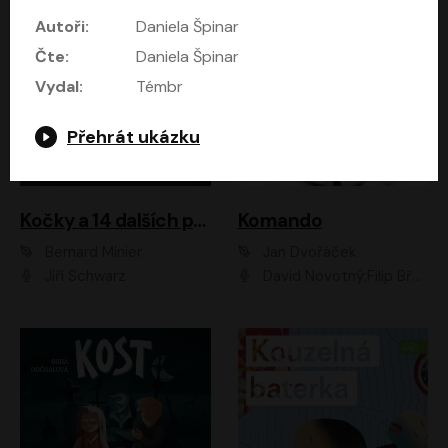
Autoři:
Daniela Špinar
Čte:
Daniela Špinar
Vydal:
Témbr
Přehrát ukázku
Kočky a 14 dalších povídek
Komando
Bernard Minier
Jan Dvořáček
Jiří Schwarz
David Novotný;Filip Březina;Marek Daniel