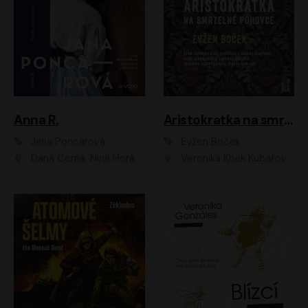
Anna R.
Aristokratka na smrtelné pohovce
Jana Poncarová
Evžen Boček
Dana Černá, Nina Horáková, Vasil Fridrich
Veronika Khek Kubařová, Zuzana Slavíková, Naďa Konvalinková, Veronika Lazorčáková, Tereza Rumlová, Otakar Brousek ml.