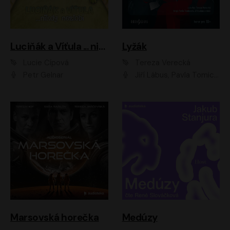
Luciňák a Víťula ... nikdy nezlobí
Lyžák
Lucie Čípová
Tereza Verecká
Petr Gelnar
Jiří Lábus, Pavla Tomicová, Diana Toniková, Eva Klesnil Sinkovičová, Členové Dismanova rozhlasového dětského souboru
Marsovská horečka
Medúzy