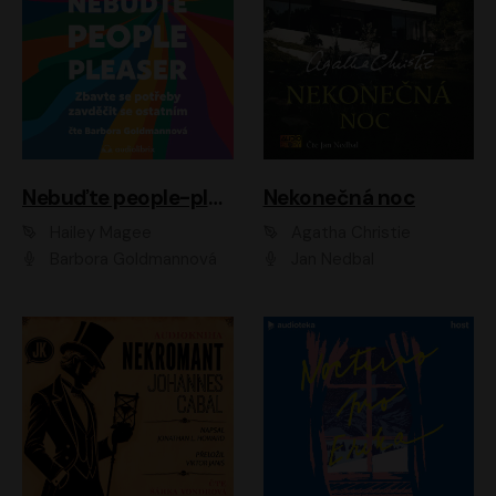
Nebuďte people-pleaser
Nekonečná noc
Hailey Magee
Agatha Christie
Barbora Goldmannová
Jan Nedbal