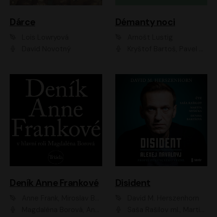
Dárce
Démanty noci
Lois Lowryová
Arnošt Lustig
David Novotný
Kryštof Bartoš, Pavel Batěk, Hanuš Bor, Ondřej Brousek, Taťjana Medvecká, Jakub Nemčok, Martin Písařík, Kajetán Písařovic, Martin Preiss, Matouš Ruml, Jan Vlasák
Deník Anne Frankové
Disident
Anne Frank, Miroslav Bambušek
David M. Herszenhorn
Magdaléna Borová, Anežka Šťastná, Eva Salzmannová, Hana Frejková, Igor Chmela, Lucie Trmíková, Magdalena Sidonová, Mark Kristián Hochman, Martin Finger, Miloslav Mejzlík, Zuzana Stivínová, Elia Moretti, Gabriela Pyšná, Josef Klíč, Karel Mitáš, Lukáš Mik, Petr Fučík, Stanislav Vacek, Tomáš Vtípil
Saša Rašilov ml., Martin Myšička, Denisa Barešová