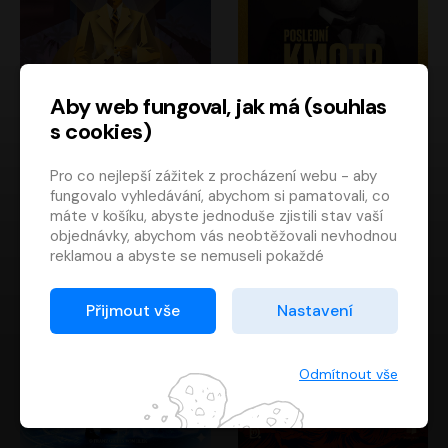
Aby web fungoval, jak má (souhlas
s cookies)
Poslední kapitán
Poslední kmotr
Pro co nejlepší zážitek z procházení webu - aby
Francis Scott Fitzgerald
Mario Puzo
fungovalo vyhledávání, abychom si pamatovali, co
Rudolf Červenka
Oldřich Kaiser
máte v košíku, abyste jednoduše zjistili stav vaší
objednávky, abychom vás neobtěžovali nevhodnou
reklamou a abyste se nemuseli pokaždé
přihlašovat.
Proto od vás potřebujeme souhlas se
Přijmout vše
Nastavení
zpracováním souborů cookies
, tj. malých souborů,
které se dočasně ukládají ve vašem prohlížeči.
Děkujeme, že nám ho dáte a pomůžete nám tak
Odmítnout vše
web zlepšovat.