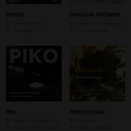
Patriot
Pavouček Varhánek
Alexej Navaľnyj
Martina Viktorie Kopecká
Jan Hájek
Petr Čtvrtníček
Piko
Píseň proroka
Apolena Rychlíková, Pavel Šplíchal
Paul Lynch
Tereza Hofová, Hynek Chmelař, Vojtěch Hrabák, Anna Kameníková, Klára Cibulková
Barbara Lukešová