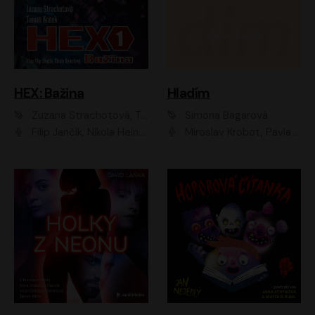
HEX: Bažina
Hladím
Zuzana Strachotová, Tomáš Košek
Simona Bagarová
Filip Jančík, Nikola Heinzlová
Miroslav Krobot, Pavla Beretová, Jan Cina, Lenka Termerová, Petra Špalková