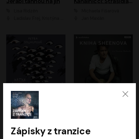
Jeřábi táhnou na jih
Kanálníčci: Strašidla z podzemí
Lisa Ridzén
Michaela Fišarová
Ladislav Frej, Kristýna Frejová, Ladislav Frej ml.
Jan Maxián
Katka už nebude divná
Kniha Sheenova
Petra Soukupová
Charlie Sheen
Aneta Kalertová
Gustav Bubník
Zápisky z tranzice