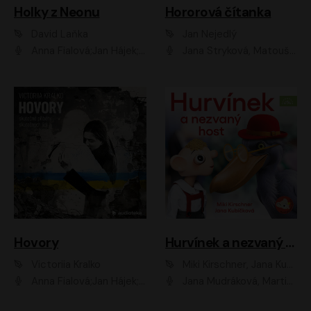
Holky z Neonu
Hororová čítanka
David Laňka
Jan Nejedlý
Anna Fialová;Jan Hájek;Šimon Bilina;Dana Černá;Dana Syslová;Ondřej Malý;Radím Jíra;Sára Korbelová;Anna Peřinová;Nela Cikánová Štefanová
Jana Stryková, Matouš Ruml
Hovory
Hurvínek a nezvaný host
Victoriia Kralko
Miki Kirschner, Jana Kubíčková
Anna Fialová;Jan Hájek;Miloslav König;Jitka Sedláčková;Pavla Beretová;Marie Anna Myšičková;Zdeněk Piškula;Daniel Krejčík;Petra Kosková;Kryštof Bartoš;Tereza Jarčevská;Tomáš Pavelka
Jana Mudráková, Martin Trecha, David Janošek, Barbora Dobišarová, Karolina Otevřelová