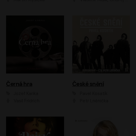
Černá hra
České snění
Jozef Karika
Pavel Kosatík
Vasil Fridrich
Petr Lněnička