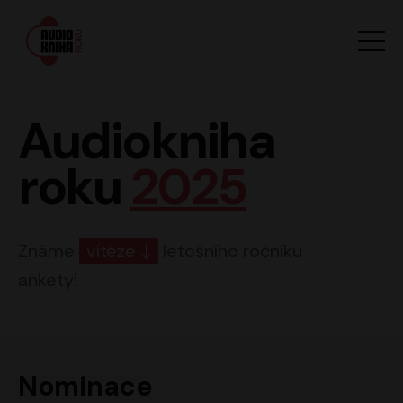
Hlavn
Men
Audiokniha roku
Audiokniha
roku
2025
Známe
vítěze
letošního ročníku
ankety!
Nominace