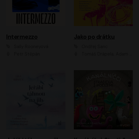
Intermezzo
Jako po drátku
Sally Rooneyová
Ondřej Šanc
Petr Štěpán
Tomáš Drápela, Adam Ernest, Tereza Dočkalová, Tomáš Weisser