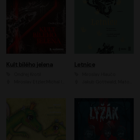
Kult bílého jelena
Letnice
Ondřej Krotil
Miroslav Hlaučo
Miroslav Etzler;Michal Isteník;David Prachař;Jaromír Meduna;Katarína Tlapák;Luboš Ondráček;Pavel Soukup;Zdeněk Junák;Zbyšek Pantůček;Ladislav Cigánek;Adam Joura;Karolína Zbořilová;Zbyšek Horák;Filip Jančík;Ondřej Novák;Richard Wágner
Jakub Gottwald, Matouš Ruml