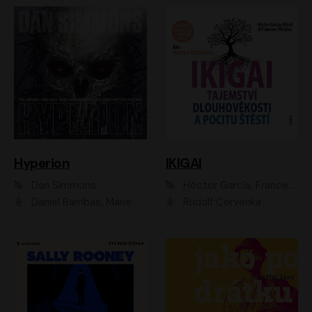
Hyperion
IKIGAI
Dan Simmons
Héctor García, Francesc Miralles
Daniel Bambas, Marie Štípková, Martin Myšička, Miroslav Hanuš, Viktor Kuzník, Jan Hájek, Ondřej Novák
Rudolf Červenka