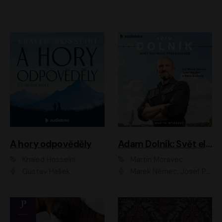
A hory odpověděly
Adam Dolník: Svět elitního vyjednavače
Khaled Hosseini
Martin Moravec
Gustav Hašek
Marek Němec, Josef Pejchal, Petra Bučková