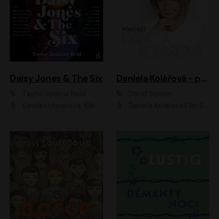
Daisy Jones & The Six
Daniela Kolářová - portrét
Taylor Jenkins Reid
David Semler
Vanda Hybnerová, Klára Cibulková, David Matásek, Zdeněk Hruška, Kryštof Rímský, Barbara Lukešová, Zuzana Bydžovská, Jiří Štrébl, Jan Holík, Jan Vondráček, Dušan Sitek, Tomáš Petřík, Hynek Chmelař, Zuzana Ščerbová, Michal Bureš, Tereza Císařová
Daniela Kolářová;Filip Březina;Jan Vlasák