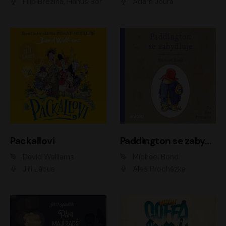
Filip Březina, Hanuš Bor
Adam Joura
Packallovi
Paddington se zabydluje
David Walliams
Michael Bond
Jiří Lábus
Aleš Procházka