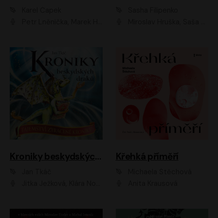
Karel Čapek
Sasha Filipenko
Petr Lněnička, Marek Holý, Ivan Trojan, Ondřej Brousek, Viktor Preiss, Eliška Zbranková, František Němec, Jaroslav Satoranský, Anežka Šťastná, Jaromír Meduna, Různí interpreti
Miroslav Hruška, Saša Rašilov ml., Magdaléna Borová, Kryštof Krhovják
Kroniky beskydských draků: Tajemství ztracené kroniky
Křehká příměří
Jan Tkáč
Michaela Štěchová
Jitka Ježková, Klára Nováková
Anita Krausová