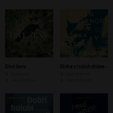
Divé ženy
Dívka v rysích drápech
Emilia Hart
Karin Smirnoff
Jana Stryková
Kryštof Bartoš