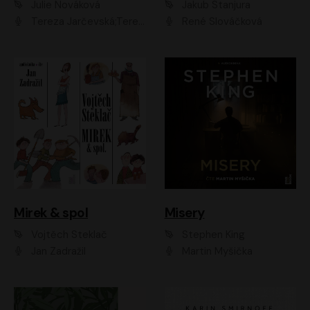
Julie Nováková
Jakub Stanjura
Tereza Jarčevská;Tereza Hof;Saša Rašilov
René Slováčková
Mirek & spol
Misery
Vojtěch Steklač
Stephen King
Jan Zadražil
Martin Myšička