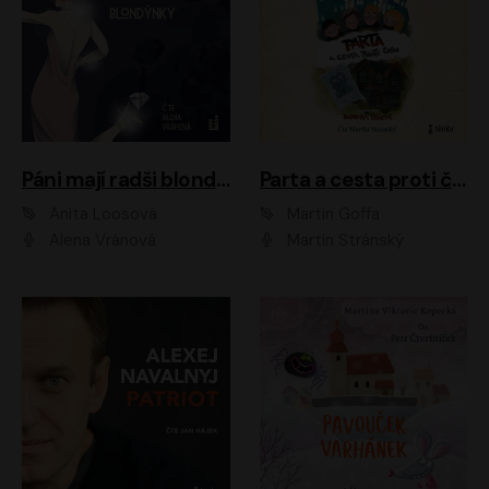
Páni mají radši blondýnky
Parta a cesta proti času 1
Anita Loosová
Martin Goffa
Alena Vránová
Martin Stránský