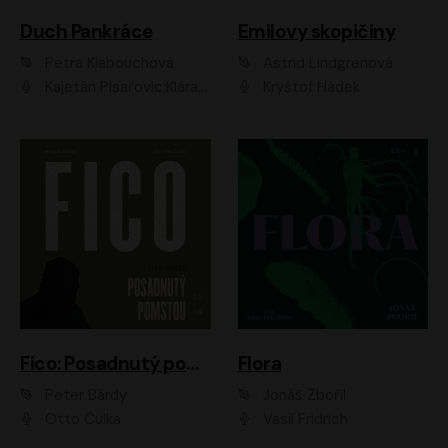
Duch Pankráce
Emilovy skopičiny
Petra Klabouchová
Astrid Lindgrenová
Kajetán Písařovic;Klára Suchá;Petr Neskusil;Karolína Půčková;Adam Trnka Ernest
Kryštof Hádek
Fico: Posadnutý pomstou
Flora
Peter Bárdy
Jonáš Zbořil
Otto Culka
Vasil Fridrich