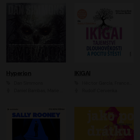
Hyperion
IKIGAI
Dan Simmons
Héctor García, Francesc Miralles
Daniel Bambas, Marie Štípková, Martin Myšička, Miroslav Hanuš, Viktor Kuzník, Jan Hájek, Ondřej Novák
Rudolf Červenka