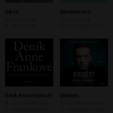
Dárce
Démanty noci
Lois Lowryová
Arnošt Lustig
David Novotný
Kryštof Bartoš, Pavel Batěk, Hanuš Bor, Ondřej Brousek, Taťjana Medvecká, Jakub Nemčok, Martin Písařík, Kajetán Písařovic, Martin Preiss, Matouš Ruml, Jan Vlasák
Deník Anne Frankové
Disident
Anne Frank, Miroslav Bambušek
David M. Herszenhorn
Magdaléna Borová, Anežka Šťastná, Eva Salzmannová, Hana Frejková, Igor Chmela, Lucie Trmíková, Magdalena Sidonová, Mark Kristián Hochman, Martin Finger, Miloslav Mejzlík, Zuzana Stivínová, Elia Moretti, Gabriela Pyšná, Josef Klíč, Karel Mitáš, Lukáš Mik, Petr Fučík, Stanislav Vacek, Tomáš Vtípil
Saša Rašilov ml., Martin Myšička, Denisa Barešová