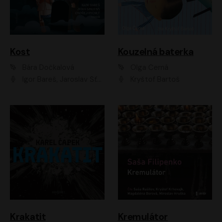
Kost
Kouzelná baterka
Bára Dočkalová
Olga Černá
Igor Bareš, Jaroslav Šťastný, Rikka Muchowová, Ondřej Rychlý, Jitka Smutná, Filip Kaňkovský, Hanuš Bor, Ctirad Götz, Pavel Batěk, Miroslav Hanuš, Adam Ernest, Jan Vlasák, Veronika Lazorčáková, Mikuláš Čížek
Kryštof Bartoš
Krakatit
Kremulátor