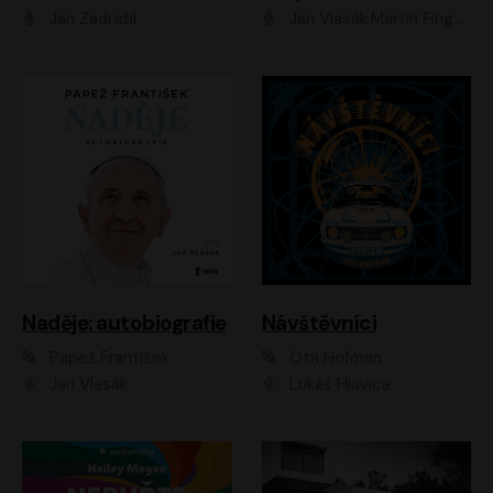
Jan Zadražil
Jan Vlasák;Martin Finger;Martin Myšička;Jiří Vyorálek;Václav Neužil
Naděje: autobiografie
Návštěvníci
Papež František
Ota Hofman
Jan Vlasák
Lukáš Hlavica