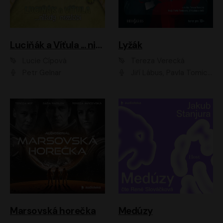
Luciňák a Víťula ... nikdy nezlobí
Lyžák
Lucie Čípová
Tereza Verecká
Petr Gelnar
Jiří Lábus, Pavla Tomicová, Diana Toniková, Eva Klesnil Sinkovičová, Členové Dismanova rozhlasového dětského souboru
Marsovská horečka
Medúzy