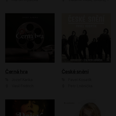
Černá hra
České snění
Jozef Karika
Pavel Kosatík
Vasil Fridrich
Petr Lněnička