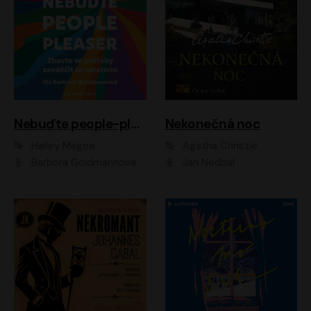
Nebuďte people-pleaser
Nekonečná noc
Hailey Magee
Agatha Christie
Barbora Goldmannová
Jan Nedbal