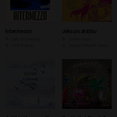
Intermezzo
Jako po drátku
Sally Rooneyová
Ondřej Šanc
Petr Štěpán
Tomáš Drápela, Adam Ernest, Tereza Dočkalová, Tomáš Weisser