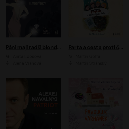
Páni mají radši blondýnky
Parta a cesta proti času 1
Anita Loosová
Martin Goffa
Alena Vránová
Martin Stránský