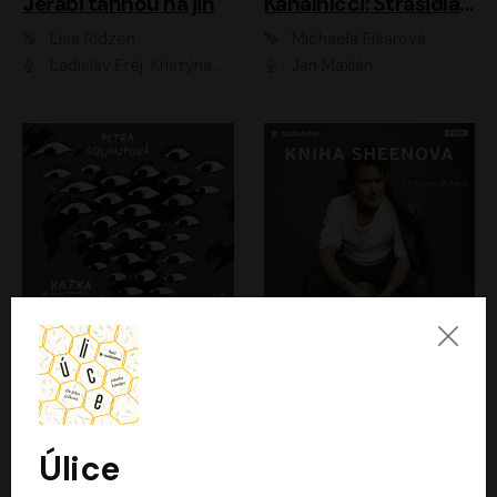
Jeřábi táhnou na jih
Kanálníčci: Strašidla z podzemí
Lisa Ridzén
Michaela Fišarová
Ladislav Frej, Kristýna Frejová, Ladislav Frej ml.
Jan Maxián
Katka už nebude divná
Kniha Sheenova
Petra Soukupová
Charlie Sheen
Aneta Kalertová
Gustav Bubník
Úlice