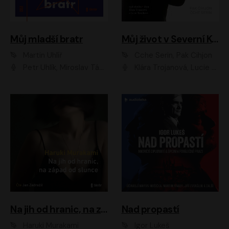
Můj mladší bratr
Můj život v Severní Koreji
Martin Uhlíř
Čche Serin, Pak Čihjon
Petr Uhlík, Miroslav Táborský, Kamil Halbich, Anita Krausová, Michael Vykus
Klára Trojanová, Lucie Trmíková
Na jih od hranic, na západ od slunce
Nad propastí
Haruki Murakami
Igor Lukeš