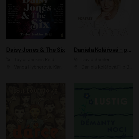
Daisy Jones & The Six
Daniela Kolářová - portrét
Taylor Jenkins Reid
David Semler
Vanda Hybnerová, Klára Cibulková, David Matásek, Zdeněk Hruška, Kryštof Rímský, Barbara Lukešová, Zuzana Bydžovská, Jiří Štrébl, Jan Holík, Jan Vondráček, Dušan Sitek, Tomáš Petřík, Hynek Chmelař, Zuzana Ščerbová, Michal Bureš, Tereza Císařová
Daniela Kolářová;Filip Březina;Jan Vlasák