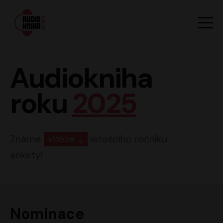
Hlavn
Men
Audiokniha roku
Audiokniha
roku
2025
Známe
vítěze
letošního ročníku
ankety!
Nominace