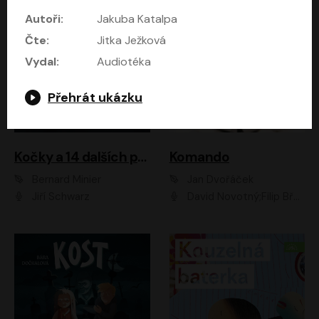
Autoři:
Jakuba Katalpa
Čte:
Jitka Ježková
Vydal:
Audiotéka
Přehrát ukázku
Kočky a 14 dalších povídek
Komando
Bernard Minier
Jan Dvořáček
Jiří Schwarz
David Novotný;Filip Březina;Marek Daniel