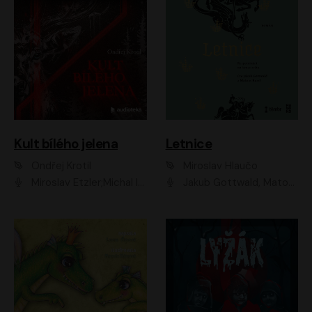
Kult bílého jelena
Letnice
Ondřej Krotil
Miroslav Hlaučo
Miroslav Etzler;Michal Isteník;David Prachař;Jaromír Meduna;Katarína Tlapák;Luboš Ondráček;Pavel Soukup;Zdeněk Junák;Zbyšek Pantůček;Ladislav Cigánek;Adam Joura;Karolína Zbořilová;Zbyšek Horák;Filip Jančík;Ondřej Novák;Richard Wágner
Jakub Gottwald, Matouš Ruml