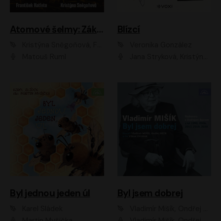
Atomové šelmy: Základna
Blízcí
Kristýna Sněgoňová, František Kotleta
Veronika González
Matouš Ruml
Jana Stryková, Kristýna Skružná
Byl jednou jeden úl
Byl jsem dobrej
Karel Sládek
Vladimír Mišík, Ondřej Bezr
Martin Myšička
Vladimír Mišík, Ondřej Bezr, Viktor Dvořák