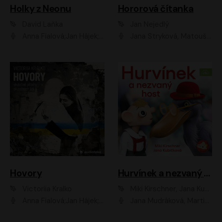
Holky z Neonu
Hororová čítanka
David Laňka
Jan Nejedlý
Anna Fialová;Jan Hájek;Šimon Bilina;Dana Černá;Dana Syslová;Ondřej Malý;Radím Jíra;Sára Korbelová;Anna Peřinová;Nela Cikánová Štefanová
Jana Stryková, Matouš Ruml
Hovory
Hurvínek a nezvaný host
Victoriia Kralko
Miki Kirschner, Jana Kubíčková
Anna Fialová;Jan Hájek;Miloslav König;Jitka Sedláčková;Pavla Beretová;Marie Anna Myšičková;Zdeněk Piškula;Daniel Krejčík;Petra Kosková;Kryštof Bartoš;Tereza Jarčevská;Tomáš Pavelka
Jana Mudráková, Martin Trecha, David Janošek, Barbora Dobišarová, Karolina Otevřelová