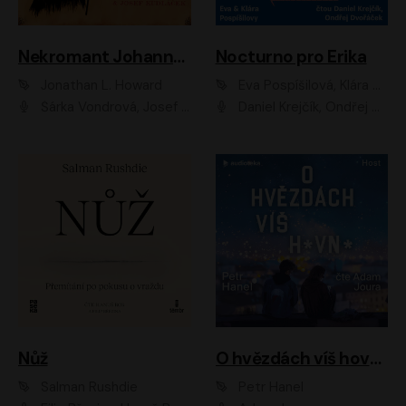
Nekromant Johannes Cabal
Nocturno pro Erika
Jonathan L. Howard
Eva Pospíšilová, Klára Pospíšilová
Šárka Vondrová, Josef Kudláček
Daniel Krejčík, Ondřej Dvořáček
Nůž
O hvězdách víš hovno
Salman Rushdie
Petr Hanel