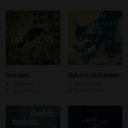
Divé ženy
Dívka v rysích drápech
Emilia Hart
Karin Smirnoff
Jana Stryková
Kryštof Bartoš