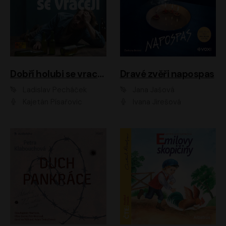
Dobří holubi se vracejí
Dravé zvěři napospas
Ladislav Pecháček
Jana Jašová
Kajetán Písařovic
Ivana Jirešová