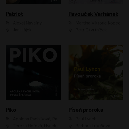
Patriot
Pavouček Varhánek
Alexej Navaľnyj
Martina Viktorie Kopecká
Jan Hájek
Petr Čtvrtníček
Piko
Píseň proroka
Apolena Rychlíková, Pavel Šplíchal
Paul Lynch
Tereza Hofová, Hynek Chmelař, Vojtěch Hrabák, Anna Kameníková, Klára Cibulková
Barbara Lukešová