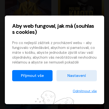
Aby web fungoval, jak má (souhlas
s cookies)
Poslední kapitán
Poslední kmotr
Pro co nejlepší zážitek z procházení webu - aby
Francis Scott Fitzgerald
Mario Puzo
fungovalo vyhledávání, abychom si pamatovali, co
Rudolf Červenka
Oldřich Kaiser
máte v košíku, abyste jednoduše zjistili stav vaší
objednávky, abychom vás neobtěžovali nevhodnou
reklamou a abyste se nemuseli pokaždé
přihlašovat.
Proto od vás potřebujeme souhlas se
Přijmout vše
Nastavení
zpracováním souborů cookies
, tj. malých souborů,
které se dočasně ukládají ve vašem prohlížeči.
Děkujeme, že nám ho dáte a pomůžete nám tak
Odmítnout vše
web zlepšovat.