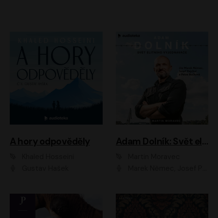
A hory odpověděly
Adam Dolník: Svět elitního vyjednavače
Khaled Hosseini
Martin Moravec
Gustav Hašek
Marek Němec, Josef Pejchal, Petra Bučková