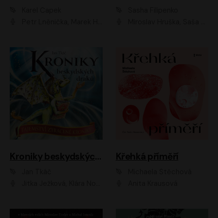
Karel Čapek
Sasha Filipenko
Petr Lněnička, Marek Holý, Ivan Trojan, Ondřej Brousek, Viktor Preiss, Eliška Zbranková, František Němec, Jaroslav Satoranský, Anežka Šťastná, Jaromír Meduna, Různí interpreti
Miroslav Hruška, Saša Rašilov ml., Magdaléna Borová, Kryštof Krhovják
Kroniky beskydských draků: Tajemství ztracené kroniky
Křehká příměří
Jan Tkáč
Michaela Štěchová
Jitka Ježková, Klára Nováková
Anita Krausová