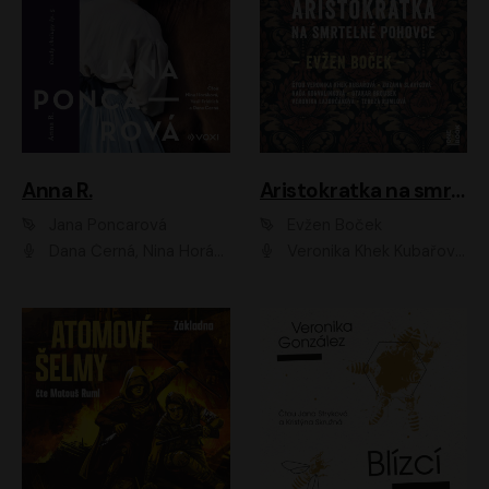
Anna R.
Aristokratka na smrtelné pohovce
Jana Poncarová
Evžen Boček
Dana Černá, Nina Horáková, Vasil Fridrich
Veronika Khek Kubařová, Zuzana Slavíková, Naďa Konvalinková, Veronika Lazorčáková, Tereza Rumlová, Otakar Brousek ml.