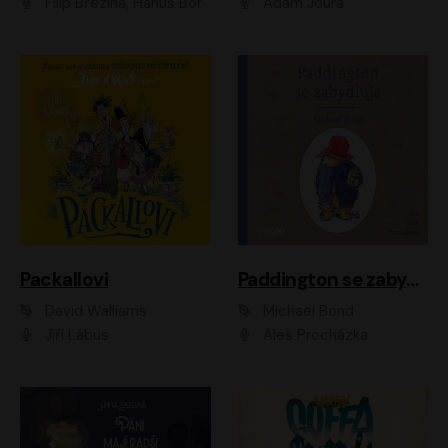
Filip Březina, Hanuš Bor
Adam Joura
Packallovi
Paddington se zabydluje
David Walliams
Michael Bond
Jiří Lábus
Aleš Procházka