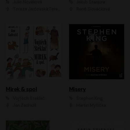
Julie Nováková
Jakub Stanjura
Tereza Jarčevská;Tereza Hof;Saša Rašilov
René Slováčková
Mirek & spol
Misery
Vojtěch Steklač
Stephen King
Jan Zadražil
Martin Myšička