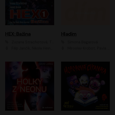
HEX: Bažina
Hladím
Zuzana Strachotová, Tomáš Košek
Simona Bagarová
Filip Jančík, Nikola Heinzlová
Miroslav Krobot, Pavla Beretová, Jan Cina, Lenka Termerová, Petra Špalková