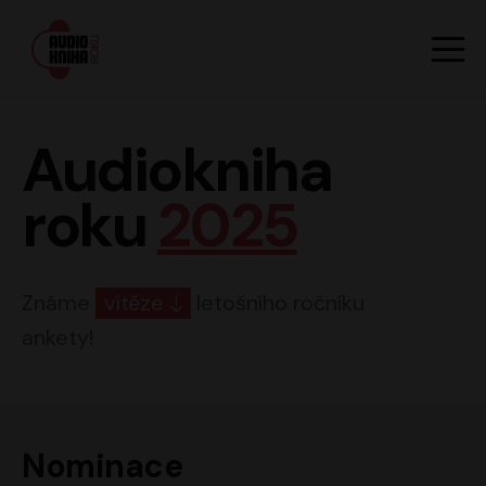
Hlavn
Men
Audiokniha roku
Audiokniha
roku
2025
Známe
vítěze
letošního ročníku
ankety!
Nominace