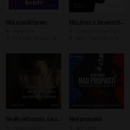
Můj mladší bratr
Můj život v Severní Koreji
Martin Uhlíř
Čche Serin, Pak Čihjon
Petr Uhlík, Miroslav Táborský, Kamil Halbich, Anita Krausová, Michael Vykus
Klára Trojanová, Lucie Trmíková
Na jih od hranic, na západ od slunce
Nad propastí
Haruki Murakami
Igor Lukeš