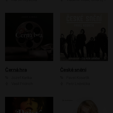
Černá hra
České snění
Jozef Karika
Pavel Kosatík
Vasil Fridrich
Petr Lněnička