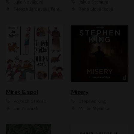
Julie Nováková
Jakub Stanjura
Tereza Jarčevská;Tereza Hof;Saša Rašilov
René Slováčková
Mirek & spol
Misery
Vojtěch Steklač
Stephen King
Jan Zadražil
Martin Myšička