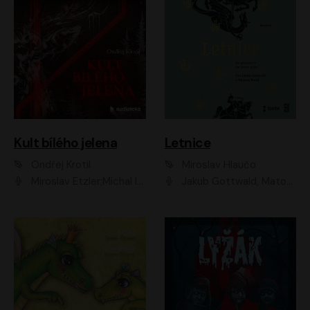
Kult bílého jelena
Letnice
Ondřej Krotil
Miroslav Hlaučo
Miroslav Etzler;Michal Isteník;David Prachař;Jaromír Meduna;Katarína Tlapák;Luboš Ondráček;Pavel Soukup;Zdeněk Junák;Zbyšek Pantůček;Ladislav Cigánek;Adam Joura;Karolína Zbořilová;Zbyšek Horák;Filip Jančík;Ondřej Novák;Richard Wágner
Jakub Gottwald, Matouš Ruml