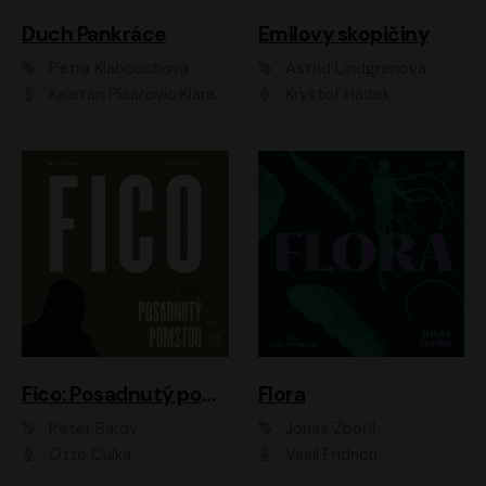
Duch Pankráce
Emilovy skopičiny
Petra Klabouchová
Astrid Lindgrenová
Kajetán Písařovic;Klára Suchá;Petr Neskusil;Karolína Půčková;Adam Trnka Ernest
Kryštof Hádek
Fico: Posadnutý pomstou
Flora
Peter Bárdy
Jonáš Zbořil
Otto Culka
Vasil Fridrich