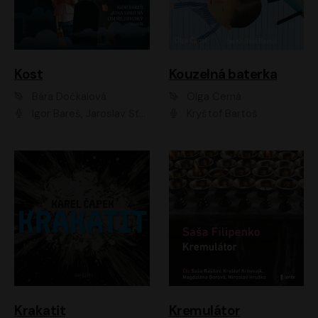
Kost
Kouzelná baterka
Bára Dočkalová
Olga Černá
Igor Bareš, Jaroslav Šťastný, Rikka Muchowová, Ondřej Rychlý, Jitka Smutná, Filip Kaňkovský, Hanuš Bor, Ctirad Götz, Pavel Batěk, Miroslav Hanuš, Adam Ernest, Jan Vlasák, Veronika Lazorčáková, Mikuláš Čížek
Kryštof Bartoš
Krakatit
Kremulátor