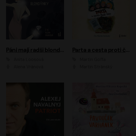
Páni mají radši blondýnky
Parta a cesta proti času 1
Anita Loosová
Martin Goffa
Alena Vránová
Martin Stránský