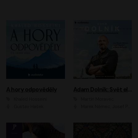
A hory odpověděly
Adam Dolník: Svět elitního vyjednavače
Khaled Hosseini
Martin Moravec
Gustav Hašek
Marek Němec, Josef Pejchal, Petra Bučková