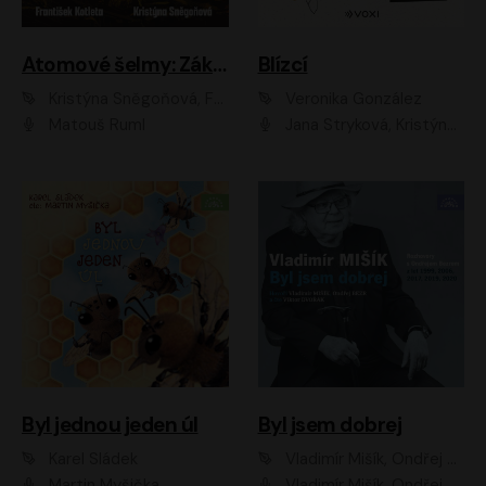
Atomové šelmy: Základna
Blízcí
Kristýna Sněgoňová, František Kotleta
Veronika González
Matouš Ruml
Jana Stryková, Kristýna Skružná
Byl jednou jeden úl
Byl jsem dobrej
Karel Sládek
Vladimír Mišík, Ondřej Bezr
Martin Myšička
Vladimír Mišík, Ondřej Bezr, Viktor Dvořák