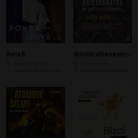
Anna R.
Aristokratka na smrtelné pohovce
Jana Poncarová
Evžen Boček
Dana Černá, Nina Horáková, Vasil Fridrich
Veronika Khek Kubařová, Zuzana Slavíková, Naďa Konvalinková, Veronika Lazorčáková, Tereza Rumlová, Otakar Brousek ml.