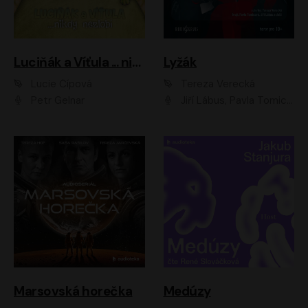
Luciňák a Víťula ... nikdy nezlobí
Lyžák
Lucie Čípová
Tereza Verecká
Petr Gelnar
Jiří Lábus, Pavla Tomicová, Diana Toniková, Eva Klesnil Sinkovičová, Členové Dismanova rozhlasového dětského souboru
Marsovská horečka
Medúzy