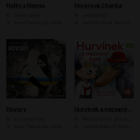
Holky z Neonu
Hororová čítanka
David Laňka
Jan Nejedlý
Anna Fialová;Jan Hájek;Šimon Bilina;Dana Černá;Dana Syslová;Ondřej Malý;Radím Jíra;Sára Korbelová;Anna Peřinová;Nela Cikánová Štefanová
Jana Stryková, Matouš Ruml
Hovory
Hurvínek a nezvaný host
Victoriia Kralko
Miki Kirschner, Jana Kubíčková
Anna Fialová;Jan Hájek;Miloslav König;Jitka Sedláčková;Pavla Beretová;Marie Anna Myšičková;Zdeněk Piškula;Daniel Krejčík;Petra Kosková;Kryštof Bartoš;Tereza Jarčevská;Tomáš Pavelka
Jana Mudráková, Martin Trecha, David Janošek, Barbora Dobišarová, Karolina Otevřelová