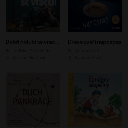
Dobří holubi se vracejí
Dravé zvěři napospas
Ladislav Pecháček
Jana Jašová
Kajetán Písařovic
Ivana Jirešová