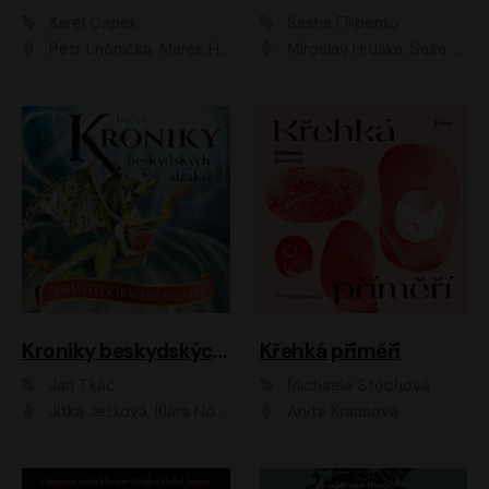
Karel Čapek
Sasha Filipenko
Petr Lněnička, Marek Holý, Ivan Trojan, Ondřej Brousek, Viktor Preiss, Eliška Zbranková, František Němec, Jaroslav Satoranský, Anežka Šťastná, Jaromír Meduna, Různí interpreti
Miroslav Hruška, Saša Rašilov ml., Magdaléna Borová, Kryštof Krhovják
Kroniky beskydských draků: Tajemství ztracené kroniky
Křehká příměří
Jan Tkáč
Michaela Štěchová
Jitka Ježková, Klára Nováková
Anita Krausová