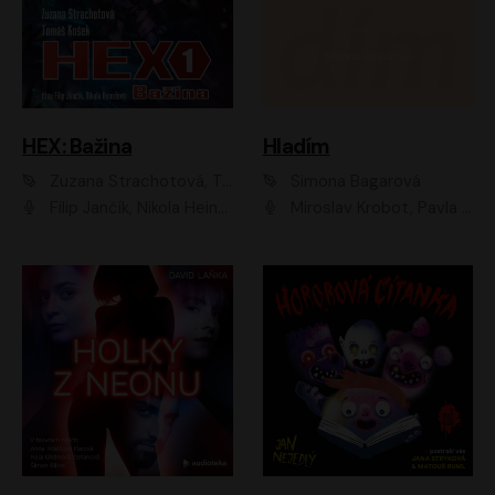
HEX: Bažina
Hladím
Zuzana Strachotová, Tomáš Košek
Simona Bagarová
Filip Jančík, Nikola Heinzlová
Miroslav Krobot, Pavla Beretová, Jan Cina, Lenka Termerová, Petra Špalková