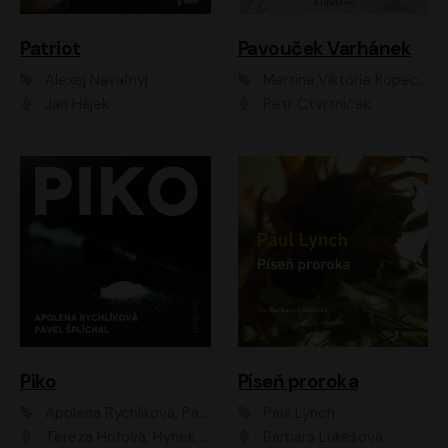
Patriot
Pavouček Varhánek
Alexej Navaľnyj
Martina Viktorie Kopecká
Jan Hájek
Petr Čtvrtníček
Piko
Píseň proroka
Apolena Rychlíková, Pavel Šplíchal
Paul Lynch
Tereza Hofová, Hynek Chmelař, Vojtěch Hrabák, Anna Kameníková, Klára Cibulková
Barbara Lukešová