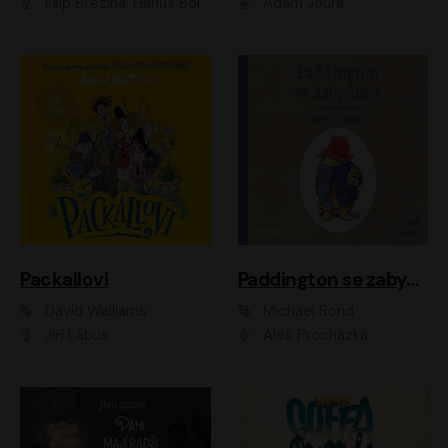
Filip Březina, Hanuš Bor
Adam Joura
Packallovi
Paddington se zabydluje
David Walliams
Michael Bond
Jiří Lábus
Aleš Procházka