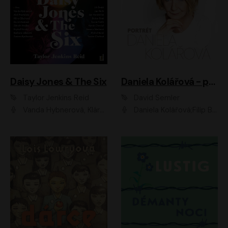
Daisy Jones & The Six
Daniela Kolářová - portrét
Taylor Jenkins Reid
David Semler
Vanda Hybnerová, Klára Cibulková, David Matásek, Zdeněk Hruška, Kryštof Rímský, Barbara Lukešová, Zuzana Bydžovská, Jiří Štrébl, Jan Holík, Jan Vondráček, Dušan Sitek, Tomáš Petřík, Hynek Chmelař, Zuzana Ščerbová, Michal Bureš, Tereza Císařová
Daniela Kolářová;Filip Březina;Jan Vlasák