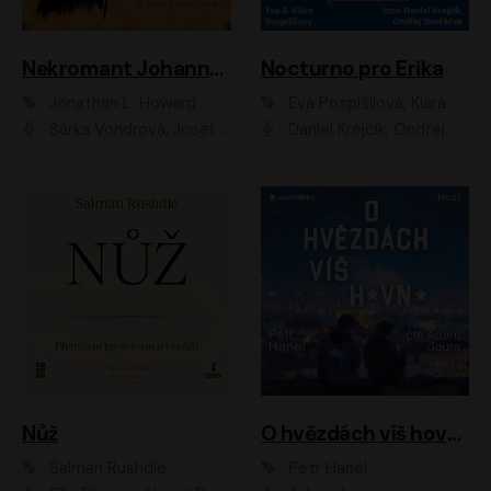
Nekromant Johannes Cabal
Nocturno pro Erika
Jonathan L. Howard
Eva Pospíšilová, Klára Pospíšilová
Šárka Vondrová, Josef Kudláček
Daniel Krejčík, Ondřej Dvořáček
Nůž
O hvězdách víš hovno
Salman Rushdie
Petr Hanel