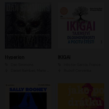
Hyperion
IKIGAI
Dan Simmons
Héctor García, Francesc Miralles
Daniel Bambas, Marie Štípková, Martin Myšička, Miroslav Hanuš, Viktor Kuzník, Jan Hájek, Ondřej Novák
Rudolf Červenka