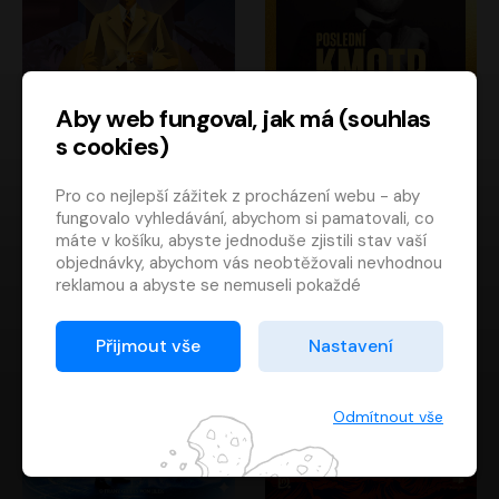
Aby web fungoval, jak má (souhlas
s cookies)
Poslední kapitán
Poslední kmotr
Pro co nejlepší zážitek z procházení webu - aby
Francis Scott Fitzgerald
Mario Puzo
fungovalo vyhledávání, abychom si pamatovali, co
Rudolf Červenka
Oldřich Kaiser
máte v košíku, abyste jednoduše zjistili stav vaší
objednávky, abychom vás neobtěžovali nevhodnou
reklamou a abyste se nemuseli pokaždé
přihlašovat.
Proto od vás potřebujeme souhlas se
Přijmout vše
Nastavení
zpracováním souborů cookies
, tj. malých souborů,
které se dočasně ukládají ve vašem prohlížeči.
Děkujeme, že nám ho dáte a pomůžete nám tak
Odmítnout vše
web zlepšovat.