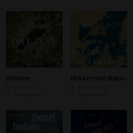
Divé ženy
Dívka v rysích drápech
Emilia Hart
Karin Smirnoff
Jana Stryková
Kryštof Bartoš