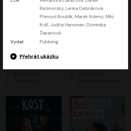
Čte:
Alexandra Lukáčová, Daniel
Ratimorský, Lenka Debnárová,
Přemysl Boublík, Marek Koleno, Milo
Kráľ, Judita Hansman, Dominika
Žiaranová
Vydal:
Publixing
Přehrát ukázku
Kočky a 14 dalších povídek
Komando
Bernard Minier
Jan Dvořáček
Jiří Schwarz
David Novotný;Filip Březina;Marek Daniel