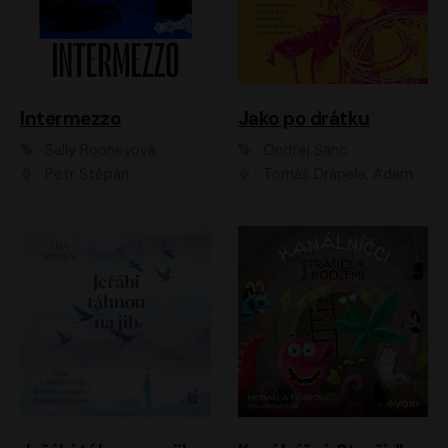
Intermezzo
Jako po drátku
Sally Rooneyová
Ondřej Šanc
Petr Štěpán
Tomáš Drápela, Adam Ernest, Tereza Dočkalová, Tomáš Weisser