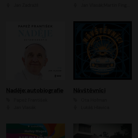
Jan Zadražil
Jan Vlasák;Martin Finger;Martin Myšička;Jiří Vyorálek;Václav Neužil
Naděje: autobiografie
Návštěvníci
Papež František
Ota Hofman
Jan Vlasák
Lukáš Hlavica