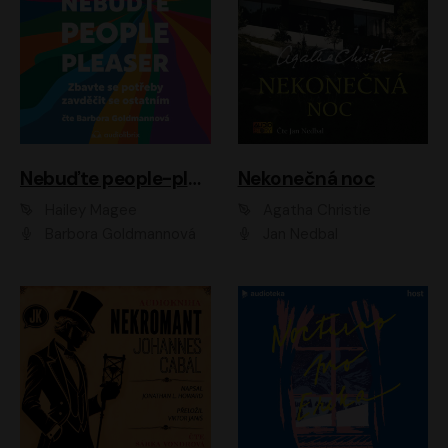
Nebuďte people-pleaser
Nekonečná noc
Hailey Magee
Agatha Christie
Barbora Goldmannová
Jan Nedbal