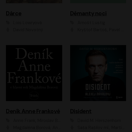
Dárce
Démanty noci
Lois Lowryová
Arnošt Lustig
David Novotný
Kryštof Bartoš, Pavel Batěk, Hanuš Bor, Ondřej Brousek, Taťjana Medvecká, Jakub Nemčok, Martin Písařík, Kajetán Písařovic, Martin Preiss, Matouš Ruml, Jan Vlasák
Deník Anne Frankové
Disident
Anne Frank, Miroslav Bambušek
David M. Herszenhorn
Magdaléna Borová, Anežka Šťastná, Eva Salzmannová, Hana Frejková, Igor Chmela, Lucie Trmíková, Magdalena Sidonová, Mark Kristián Hochman, Martin Finger, Miloslav Mejzlík, Zuzana Stivínová, Elia Moretti, Gabriela Pyšná, Josef Klíč, Karel Mitáš, Lukáš Mik, Petr Fučík, Stanislav Vacek, Tomáš Vtípil
Saša Rašilov ml., Martin Myšička, Denisa Barešová