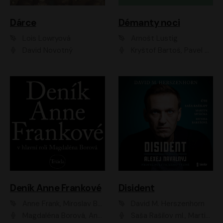
Dárce
Démanty noci
Lois Lowryová
Arnošt Lustig
David Novotný
Kryštof Bartoš, Pavel Batěk, Hanuš Bor, Ondřej Brousek, Taťjana Medvecká, Jakub Nemčok, Martin Písařík, Kajetán Písařovic, Martin Preiss, Matouš Ruml, Jan Vlasák
Deník Anne Frankové
Disident
Anne Frank, Miroslav Bambušek
David M. Herszenhorn
Magdaléna Borová, Anežka Šťastná, Eva Salzmannová, Hana Frejková, Igor Chmela, Lucie Trmíková, Magdalena Sidonová, Mark Kristián Hochman, Martin Finger, Miloslav Mejzlík, Zuzana Stivínová, Elia Moretti, Gabriela Pyšná, Josef Klíč, Karel Mitáš, Lukáš Mik, Petr Fučík, Stanislav Vacek, Tomáš Vtípil
Saša Rašilov ml., Martin Myšička, Denisa Barešová