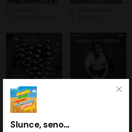
Jeřábi táhnou na jih
Kanálníčci: Strašidla z podzemí
Lisa Ridzén
Michaela Fišarová
Ladislav Frej, Kristýna Frejová, Ladislav Frej ml.
Jan Maxián
Katka už nebude divná
Kniha Sheenova
Petra Soukupová
Charlie Sheen
Aneta Kalertová
Gustav Bubník
Slunce, seno...