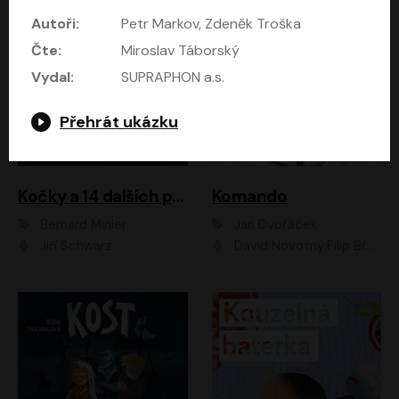
Autoři:
Petr Markov, Zdeněk Troška
Čte:
Miroslav Táborský
Vydal:
SUPRAPHON a.s.
Přehrát ukázku
Kočky a 14 dalších povídek
Komando
Bernard Minier
Jan Dvořáček
Jiří Schwarz
David Novotný;Filip Březina;Marek Daniel