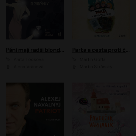
Páni mají radši blondýnky
Parta a cesta proti času 1
Anita Loosová
Martin Goffa
Alena Vránová
Martin Stránský