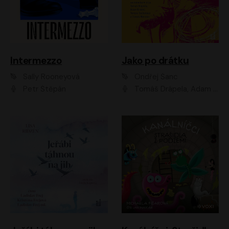
Intermezzo
Jako po drátku
Sally Rooneyová
Ondřej Šanc
Petr Štěpán
Tomáš Drápela, Adam Ernest, Tereza Dočkalová, Tomáš Weisser