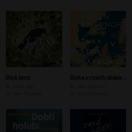
Divé ženy
Dívka v rysích drápech
Emilia Hart
Karin Smirnoff
Jana Stryková
Kryštof Bartoš