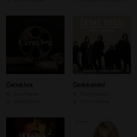
Černá hra
České snění
Jozef Karika
Pavel Kosatík
Vasil Fridrich
Petr Lněnička