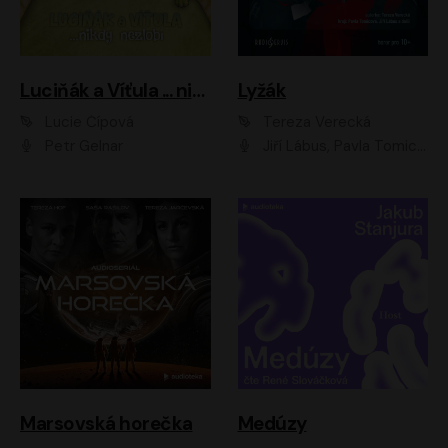
Luciňák a Víťula ... nikdy nezlobí
Lyžák
Lucie Čípová
Tereza Verecká
Petr Gelnar
Jiří Lábus, Pavla Tomicová, Diana Toniková, Eva Klesnil Sinkovičová, Členové Dismanova rozhlasového dětského souboru
Marsovská horečka
Medúzy