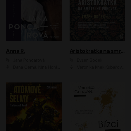
Anna R.
Aristokratka na smrtelné pohovce
Jana Poncarová
Evžen Boček
Dana Černá, Nina Horáková, Vasil Fridrich
Veronika Khek Kubařová, Zuzana Slavíková, Naďa Konvalinková, Veronika Lazorčáková, Tereza Rumlová, Otakar Brousek ml.