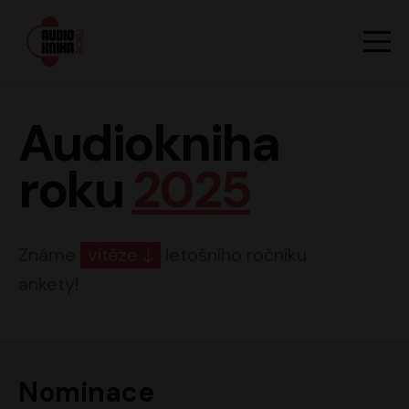
Hlavn
Men
Audiokniha roku
Audiokniha
roku
2025
Známe
vítěze
letošního ročníku
ankety!
Nominace