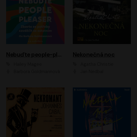
Nebuďte people-pleaser
Nekonečná noc
Hailey Magee
Agatha Christie
Barbora Goldmannová
Jan Nedbal