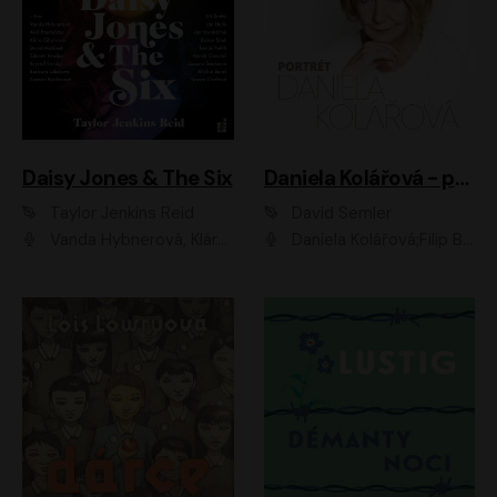
Daisy Jones & The Six
Daniela Kolářová - portrét
Taylor Jenkins Reid
David Semler
Vanda Hybnerová, Klára Cibulková, David Matásek, Zdeněk Hruška, Kryštof Rímský, Barbara Lukešová, Zuzana Bydžovská, Jiří Štrébl, Jan Holík, Jan Vondráček, Dušan Sitek, Tomáš Petřík, Hynek Chmelař, Zuzana Ščerbová, Michal Bureš, Tereza Císařová
Daniela Kolářová;Filip Březina;Jan Vlasák