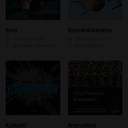
Kost
Kouzelná baterka
Bára Dočkalová
Olga Černá
Igor Bareš, Jaroslav Šťastný, Rikka Muchowová, Ondřej Rychlý, Jitka Smutná, Filip Kaňkovský, Hanuš Bor, Ctirad Götz, Pavel Batěk, Miroslav Hanuš, Adam Ernest, Jan Vlasák, Veronika Lazorčáková, Mikuláš Čížek
Kryštof Bartoš
Krakatit
Kremulátor