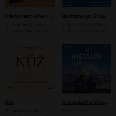
Nekromant Johannes Cabal
Nocturno pro Erika
Jonathan L. Howard
Eva Pospíšilová, Klára Pospíšilová
Šárka Vondrová, Josef Kudláček
Daniel Krejčík, Ondřej Dvořáček
Nůž
O hvězdách víš hovno
Salman Rushdie
Petr Hanel