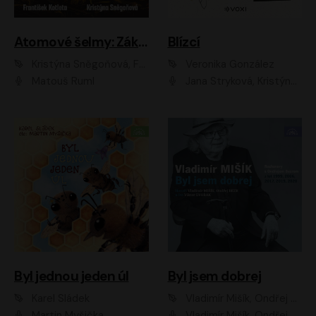
Atomové šelmy: Základna
Blízcí
Kristýna Sněgoňová, František Kotleta
Veronika González
Matouš Ruml
Jana Stryková, Kristýna Skružná
Byl jednou jeden úl
Byl jsem dobrej
Karel Sládek
Vladimír Mišík, Ondřej Bezr
Martin Myšička
Vladimír Mišík, Ondřej Bezr, Viktor Dvořák