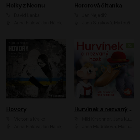
Holky z Neonu
Hororová čítanka
David Laňka
Jan Nejedlý
Anna Fialová;Jan Hájek;Šimon Bilina;Dana Černá;Dana Syslová;Ondřej Malý;Radím Jíra;Sára Korbelová;Anna Peřinová;Nela Cikánová Štefanová
Jana Stryková, Matouš Ruml
Hovory
Hurvínek a nezvaný host
Victoriia Kralko
Miki Kirschner, Jana Kubíčková
Anna Fialová;Jan Hájek;Miloslav König;Jitka Sedláčková;Pavla Beretová;Marie Anna Myšičková;Zdeněk Piškula;Daniel Krejčík;Petra Kosková;Kryštof Bartoš;Tereza Jarčevská;Tomáš Pavelka
Jana Mudráková, Martin Trecha, David Janošek, Barbora Dobišarová, Karolina Otevřelová