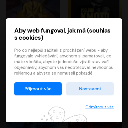
Aby web fungoval, jak má (souhlas
s cookies)
Poslední kapitán
Poslední kmotr
Pro co nejlepší zážitek z procházení webu - aby
Francis Scott Fitzgerald
Mario Puzo
fungovalo vyhledávání, abychom si pamatovali, co
Rudolf Červenka
Oldřich Kaiser
máte v košíku, abyste jednoduše zjistili stav vaší
objednávky, abychom vás neobtěžovali nevhodnou
reklamou a abyste se nemuseli pokaždé
přihlašovat.
Proto od vás potřebujeme souhlas se
Přijmout vše
Nastavení
zpracováním souborů cookies
, tj. malých souborů,
které se dočasně ukládají ve vašem prohlížeči.
Děkujeme, že nám ho dáte a pomůžete nám tak
Odmítnout vše
web zlepšovat.