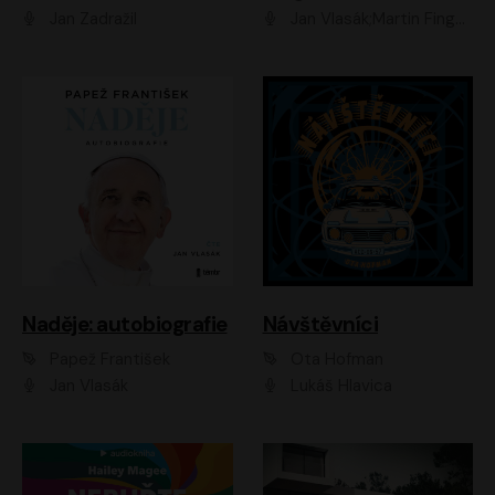
Jan Zadražil
Jan Vlasák;Martin Finger;Martin Myšička;Jiří Vyorálek;Václav Neužil
Naděje: autobiografie
Návštěvníci
Papež František
Ota Hofman
Jan Vlasák
Lukáš Hlavica