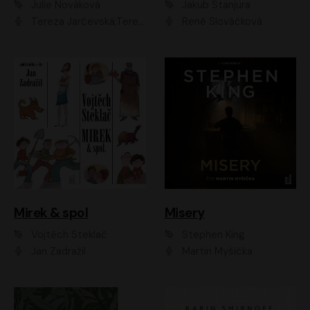
Julie Nováková
Jakub Stanjura
Tereza Jarčevská;Tereza Hof;Saša Rašilov
René Slováčková
Mirek & spol
Misery
Vojtěch Steklač
Stephen King
Jan Zadražil
Martin Myšička