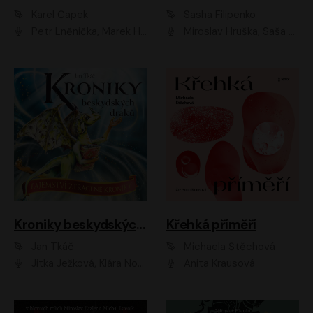
Karel Čapek
Sasha Filipenko
Petr Lněnička, Marek Holý, Ivan Trojan, Ondřej Brousek, Viktor Preiss, Eliška Zbranková, František Němec, Jaroslav Satoranský, Anežka Šťastná, Jaromír Meduna, Různí interpreti
Miroslav Hruška, Saša Rašilov ml., Magdaléna Borová, Kryštof Krhovják
Kroniky beskydských draků: Tajemství ztracené kroniky
Křehká příměří
Jan Tkáč
Michaela Štěchová
Jitka Ježková, Klára Nováková
Anita Krausová