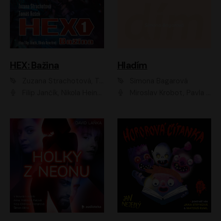
HEX: Bažina
Hladím
Zuzana Strachotová, Tomáš Košek
Simona Bagarová
Filip Jančík, Nikola Heinzlová
Miroslav Krobot, Pavla Beretová, Jan Cina, Lenka Termerová, Petra Špalková