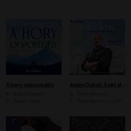
A hory odpověděly
Adam Dolník: Svět elitního vyjednavače
Khaled Hosseini
Martin Moravec
Gustav Hašek
Marek Němec, Josef Pejchal, Petra Bučková