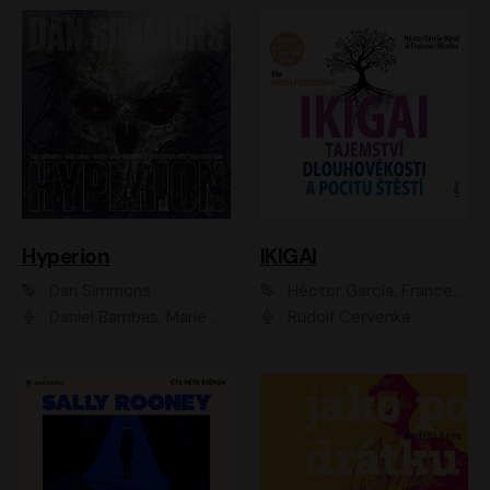
Hyperion
IKIGAI
Dan Simmons
Héctor García, Francesc Miralles
Daniel Bambas, Marie Štípková, Martin Myšička, Miroslav Hanuš, Viktor Kuzník, Jan Hájek, Ondřej Novák
Rudolf Červenka