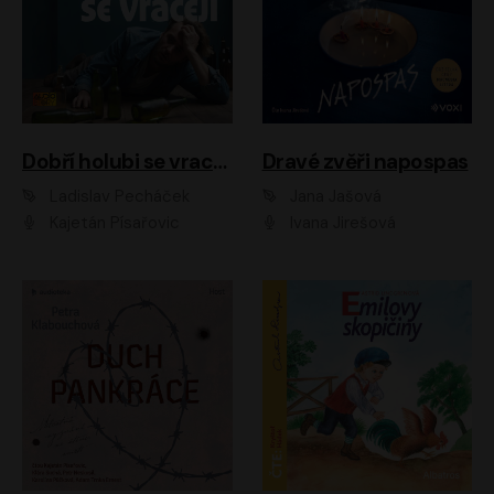
Dobří holubi se vracejí
Dravé zvěři napospas
Ladislav Pecháček
Jana Jašová
Kajetán Písařovic
Ivana Jirešová