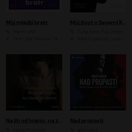
Můj mladší bratr
Můj život v Severní Koreji
Martin Uhlíř
Čche Serin, Pak Čihjon
Petr Uhlík, Miroslav Táborský, Kamil Halbich, Anita Krausová, Michael Vykus
Klára Trojanová, Lucie Trmíková
Na jih od hranic, na západ od slunce
Nad propastí
Haruki Murakami
Igor Lukeš