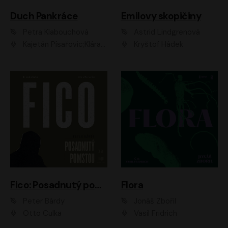
Duch Pankráce
Emilovy skopičiny
Petra Klabouchová
Astrid Lindgrenová
Kajetán Písařovic;Klára Suchá;Petr Neskusil;Karolína Půčková;Adam Trnka Ernest
Kryštof Hádek
Fico: Posadnutý pomstou
Flora
Peter Bárdy
Jonáš Zbořil
Otto Culka
Vasil Fridrich