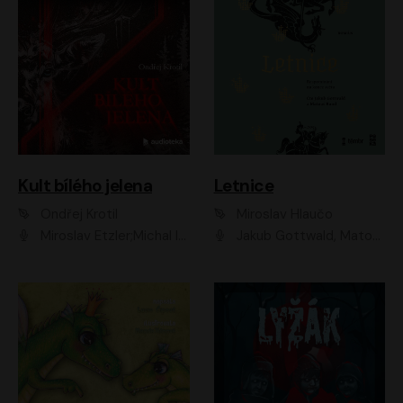
Kult bílého jelena
Letnice
Ondřej Krotil
Miroslav Hlaučo
Miroslav Etzler;Michal Isteník;David Prachař;Jaromír Meduna;Katarína Tlapák;Luboš Ondráček;Pavel Soukup;Zdeněk Junák;Zbyšek Pantůček;Ladislav Cigánek;Adam Joura;Karolína Zbořilová;Zbyšek Horák;Filip Jančík;Ondřej Novák;Richard Wágner
Jakub Gottwald, Matouš Ruml