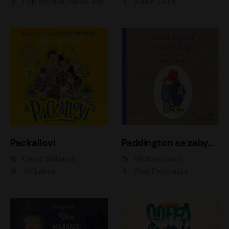
Filip Březina, Hanuš Bor
Adam Joura
Packallovi
Paddington se zabydluje
David Walliams
Michael Bond
Jiří Lábus
Aleš Procházka