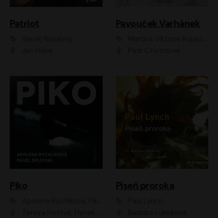
Patriot
Pavouček Varhánek
Alexej Navaľnyj
Martina Viktorie Kopecká
Jan Hájek
Petr Čtvrtníček
Piko
Píseň proroka
Apolena Rychlíková, Pavel Šplíchal
Paul Lynch
Tereza Hofová, Hynek Chmelař, Vojtěch Hrabák, Anna Kameníková, Klára Cibulková
Barbara Lukešová