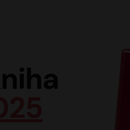
Hlav
niha
025