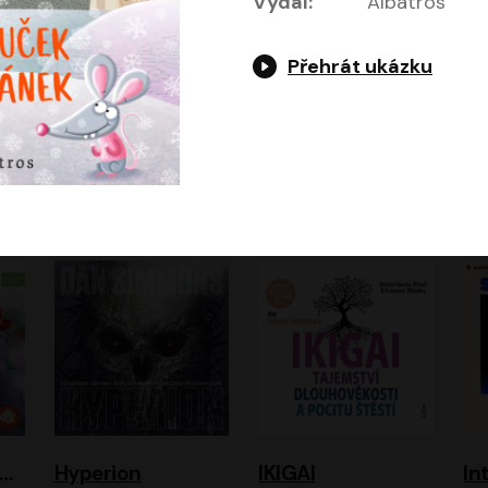
Vydal:
Albatros
Přehrát ukázku
Gottwaldova mumie
HEX: Bažina
Hladím
Ho
Zuzana Strachotová, Tomáš Košek
Simona Bagarová
ová
Filip Jančík, Nikola Heinzlová
Miroslav Krobot, Pavla Beretová, Jan Cina, Lenka Termerová, Petra Špalková
A
urvínek a nezvaný host
Hyperion
IKIGAI
In