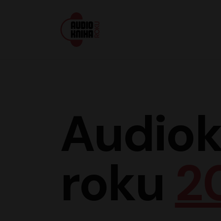
Audiokniha roku
Audiok
roku
2