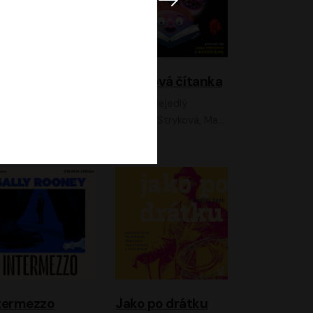
lky z Neonu
Hororová čítanka
David Laňka
Jan Nejedlý
nna Fialová;Jan Hájek;Šimon Bilina;Dana Černá;Dana Syslová;Ondřej Malý;Radím Jíra;Sára Korbelová;Anna Peřinová;Nela Cikánová Štefanová
Jana Stryková, Matouš Ruml
termezzo
Jako po drátku