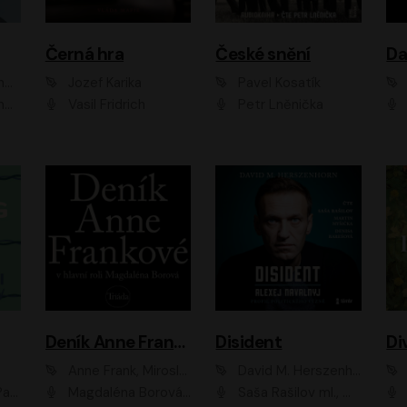
Černá hra
České snění
zr
Jozef Karika
Pavel Kosatík
ák
Vasil Fridrich
Petr Lněnička
Van
Deník Anne Frankové
Disident
Di
Anne Frank, Miroslav Bambušek
David M. Herszenhorn
ml, Jan Vlasák
Magdaléna Borová, Anežka Šťastná, Eva Salzmannová, Hana Frejková, Igor Chmela, Lucie Trmíková, Magdalena Sidonová, Mark Kristián Hochman, Martin Finger, Miloslav Mejzlík, Zuzana Stivínová, Elia Moretti, Gabriela Pyšná, Josef Klíč, Karel Mitáš, Lukáš Mik, Petr Fučík, Stanislav Vacek, Tomáš Vtípil
Saša Rašilov ml., Martin Myšička, Denisa Barešová