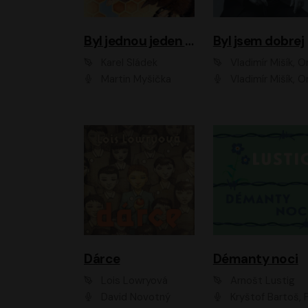
Byl jednou jeden úl
Byl jsem dobrej
Karel Sládek
Vladimír Mišík, Ondřej Be
Martin Myšička
Vladimír Mišík, Ondřej Bezr, Viktor Dvoř
Dárce
Démanty noci
Lois Lowryová
Arnošt Lustig
David Novotný
Kryštof Bartoš, Pavel Batěk, Hanuš Bor, Ondřej Brousek, Taťjana Medvecká, Jakub Nemčok, Martin Písařík, Kajetán Písařovic, Martin Preiss, Matouš Ru