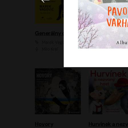
Generálny omyl
Marek Vagovič
Lucie Hlavinková
Milo Kráľ
Elizaveta Maxim
Hovory
H