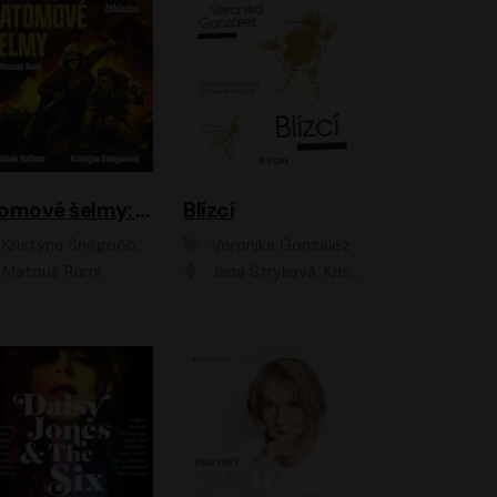
Atomové šelmy: Základna
Blízcí
Kristýna Sněgoňová, František Kotleta
Veronika González
Matouš Ruml
Jana Stryková, Kristýna Skružná