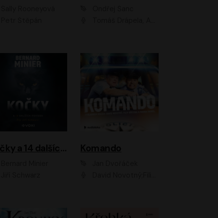
Sally Rooneyová
Ondřej Šanc
Petr Štěpán
Tomáš Drápela, Adam Ernest, Tereza Dočkalová, Tomáš Weisser
Kočky a 14 dalších povídek
Komando
Bernard Minier
Jan Dvořáček
Jiří Schwarz
David Novotný;Filip Březina;Marek Daniel