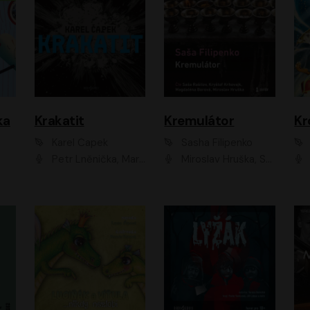
ka
Krakatit
Kremulátor
Karel Čapek
Sasha Filipenko
Petr Lněnička, Marek Holý, Ivan Trojan, Ondřej Brousek, Viktor Preiss, Eliška Zbranková, František Němec, Jaroslav Satoranský, Anežka Šťastná, Jaromír Meduna, Různí interpreti
Miroslav Hruška, Saša Rašilov ml., Magdaléna Borová, Kryštof Krhovják