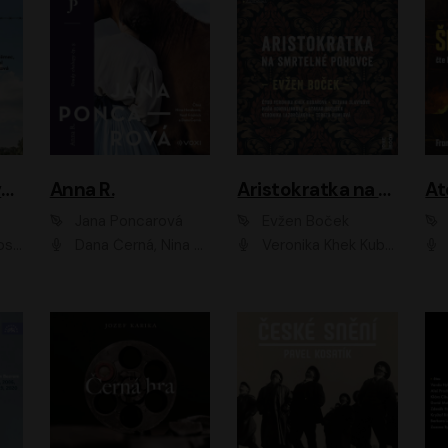
Adam Dolník: Svět elitního vyjednavače
Anna R.
Aristokratka na smrtelné pohovce
Jana Poncarová
Evžen Boček
čková
Dana Černá, Nina Horáková, Vasil Fridrich
Veronika Khek Kubařová, Zuzana Slavíková, Naďa Konvalinková, Veronika Lazorčáková, Tereza Rumlová, Otakar Brousek ml.