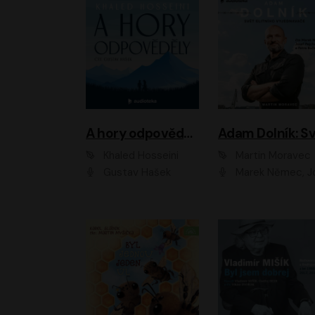
A hory odpověděly
Khaled Hosseini
Martin Moravec
Gustav Hašek
Marek Němec, Josef Pejchal, Petra Bu