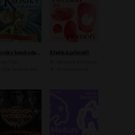
Kroniky beskydských draků: Tajemství ztracené kroniky
Křehká příměří
Jan Tkáč
Michaela Štěchová
Jitka Ježková, Klára Nováková
Anita Krausová