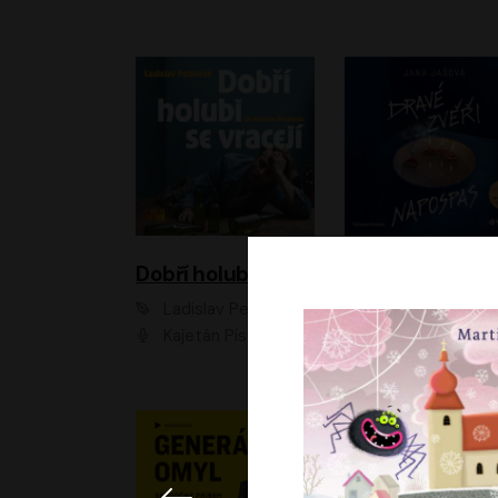
Dobří holubi se vracejí
Ladislav Pecháček
Jana Jašová
Kajetán Písařovic
Ivana Jirešová