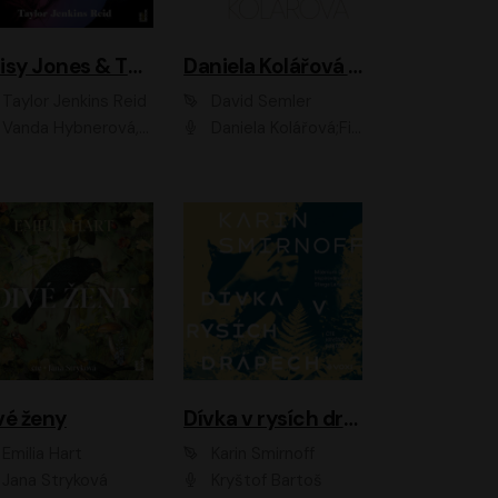
Daisy Jones & The Six
Daniela Kolářová - portrét
Taylor Jenkins Reid
David Semler
da Hybnerová, Klára Cibulková, David Matásek, Zdeněk Hruška, Kryštof Rímský, Barbara Lukešová, Zuzana Bydžovská, Jiří Štrébl, Jan Holík, Jan Vondráček, Dušan Sitek, Tomáš Petřík, Hynek Chmelař, Zuzana Ščerbová, Michal Bureš, Tereza Císařová
Daniela Kolářová;Filip Březina;Jan Vlasák
vé ženy
Dívka v rysích drápech
Emilia Hart
Karin Smirnoff
Jana Stryková
Kryštof Bartoš