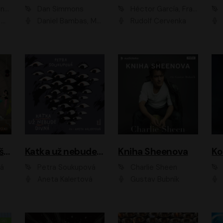
ová
Dan Simmons
Héctor García, Francesc Miralles
vá
Daniel Bambas, Marie Štípková, Martin Myšička, Miroslav Hanuš, Viktor Kuzník, Jan Hájek, Ondřej Novák
Rudolf Červenka
Kanálníčci: Strašidla z podzemí
Katka už nebude divná
Kniha Sheenova
vá
Petra Soukupová
Charlie Sheen
Aneta Kalertová
Gustav Bubník