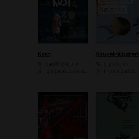
Kost
Kouzelná bater
Bára Dočkalová
Olga Černá
Igor Bareš, Jaroslav Šťastný, Rikka Muchowová, Ondřej Rychlý, Jitka Smutná, Filip Kaňkovský, Hanuš Bor, Ctirad Götz, Pavel Batěk, Miroslav Hanuš, Adam Ernest, Jan Vlasák, Veronika Lazorčáková, Mikuláš Čížek
Kryštof Bartoš