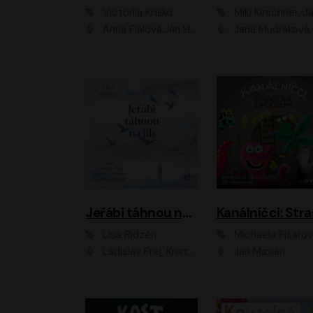
Victoriia Kralko
Miki Kirschner, Jana Kubíčk
Anna Fialová;Jan Hájek;Miloslav König;Jitka Sedláčková;Pavla Beretová;Marie Anna Myšičková;Zdeněk Piškula;Daniel Krejčík;Petra Kosková;Kryštof Bartoš;Tereza Jarčevská;Tomáš Pavelka
Jana Mudráková, Martin Trecha, David Janošek, Barbora Dobišarová, Karolina Otevřelo
Jeřábi táhnou na jih
Lisa Ridzén
Michaela Fišaro
Ladislav Frej, Kristýna Frejová, Ladislav Frej ml.
Jan Maxián