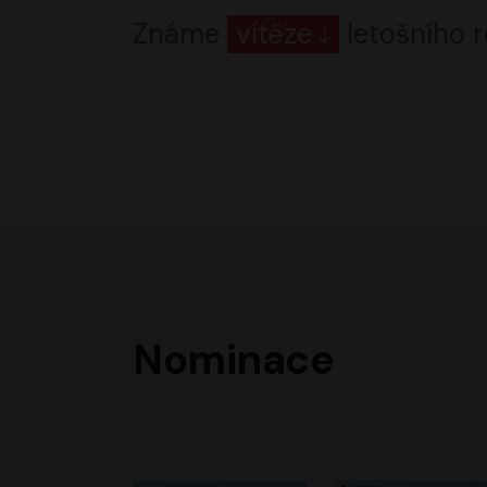
Známe
vítěze
letošního r
Nominace