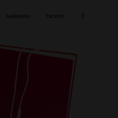
ní navigace
Audioknihy
Partneři