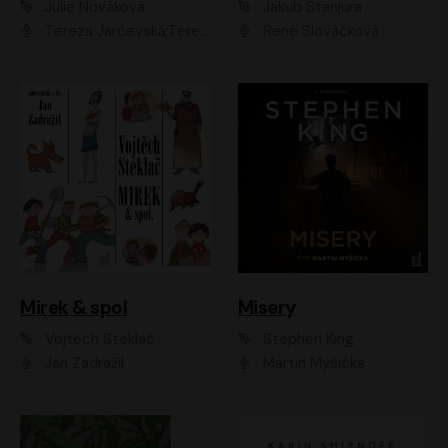
Julie Nováková
Jakub Stanjura
Tereza Jarčevská;Tereza Hof;Saša Rašilov
René Slováčková
Mirek & spol
Misery
Vojtěch Steklač
Stephen King
Jan Zadražil
Martin Myšička