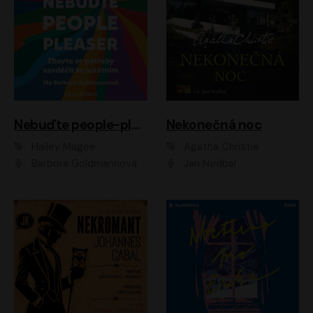
Nebuďte people-pleaser
Nekonečná noc
Hailey Magee
Agatha Christie
Barbora Goldmannová
Jan Nedbal