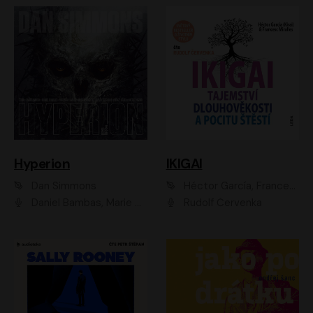
Hyperion
IKIGAI
Dan Simmons
Héctor García, Francesc Miralles
Daniel Bambas, Marie Štípková, Martin Myšička, Miroslav Hanuš, Viktor Kuzník, Jan Hájek, Ondřej Novák
Rudolf Červenka