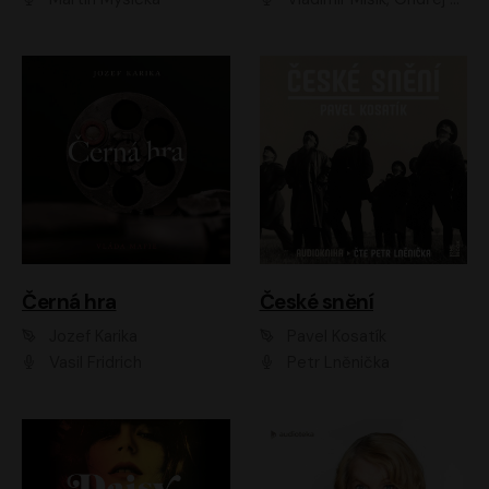
Černá hra
České snění
Jozef Karika
Pavel Kosatík
Vasil Fridrich
Petr Lněnička