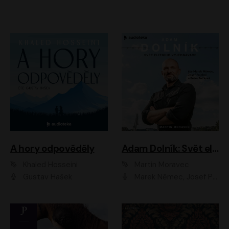
A hory odpověděly
Adam Dolník: Svět elitního vyjednavače
Khaled Hosseini
Martin Moravec
Gustav Hašek
Marek Němec, Josef Pejchal, Petra Bučková