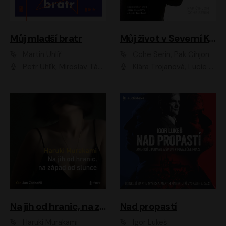
Můj mladší bratr
Můj život v Severní Koreji
Martin Uhlíř
Čche Serin, Pak Čihjon
Petr Uhlík, Miroslav Táborský, Kamil Halbich, Anita Krausová, Michael Vykus
Klára Trojanová, Lucie Trmíková
Na jih od hranic, na západ od slunce
Nad propastí
Haruki Murakami
Igor Lukeš