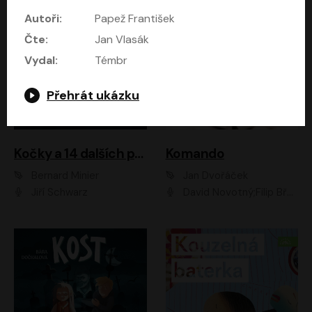
Autoři:
Papež František
Čte:
Jan Vlasák
Vydal:
Témbr
Přehrát ukázku
Kočky a 14 dalších povídek
Komando
Bernard Minier
Jan Dvořáček
Jiří Schwarz
David Novotný;Filip Březina;Marek Daniel