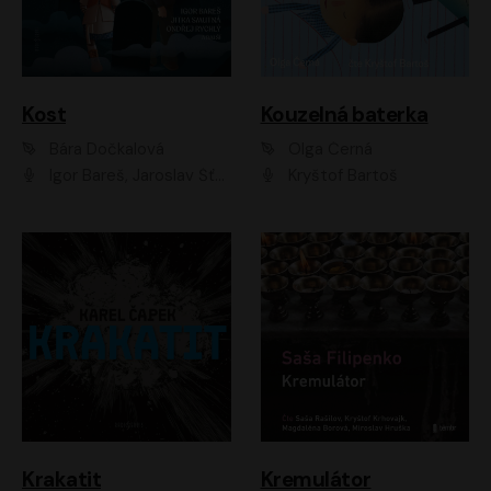
Kost
Kouzelná baterka
Bára Dočkalová
Olga Černá
Igor Bareš, Jaroslav Šťastný, Rikka Muchowová, Ondřej Rychlý, Jitka Smutná, Filip Kaňkovský, Hanuš Bor, Ctirad Götz, Pavel Batěk, Miroslav Hanuš, Adam Ernest, Jan Vlasák, Veronika Lazorčáková, Mikuláš Čížek
Kryštof Bartoš
Krakatit
Kremulátor