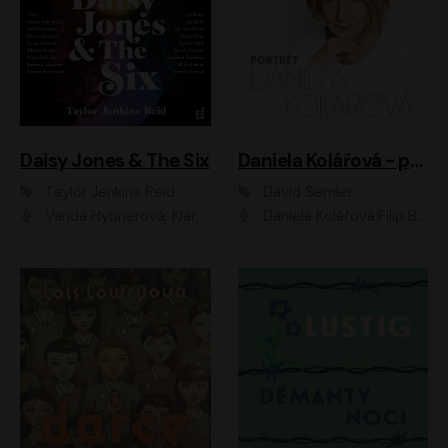
Daisy Jones & The Six
Daniela Kolářová - portrét
Taylor Jenkins Reid
David Semler
Vanda Hybnerová, Klára Cibulková, David Matásek, Zdeněk Hruška, Kryštof Rímský, Barbara Lukešová, Zuzana Bydžovská, Jiří Štrébl, Jan Holík, Jan Vondráček, Dušan Sitek, Tomáš Petřík, Hynek Chmelař, Zuzana Ščerbová, Michal Bureš, Tereza Císařová
Daniela Kolářová;Filip Březina;Jan Vlasák