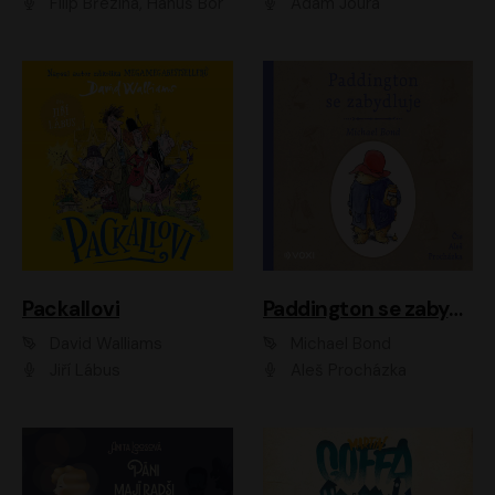
Filip Březina, Hanuš Bor
Adam Joura
Packallovi
Paddington se zabydluje
David Walliams
Michael Bond
Jiří Lábus
Aleš Procházka