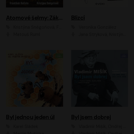
Atomové šelmy: Základna
Blízcí
Kristýna Sněgoňová, František Kotleta
Veronika González
Matouš Ruml
Jana Stryková, Kristýna Skružná
Byl jednou jeden úl
Byl jsem dobrej
Karel Sládek
Vladimír Mišík, Ondřej Bezr
Martin Myšička
Vladimír Mišík, Ondřej Bezr, Viktor Dvořák