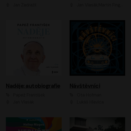
Jan Zadražil
Jan Vlasák;Martin Finger;Martin Myšička;Jiří Vyorálek;Václav Neužil
Naděje: autobiografie
Návštěvníci
Papež František
Ota Hofman
Jan Vlasák
Lukáš Hlavica