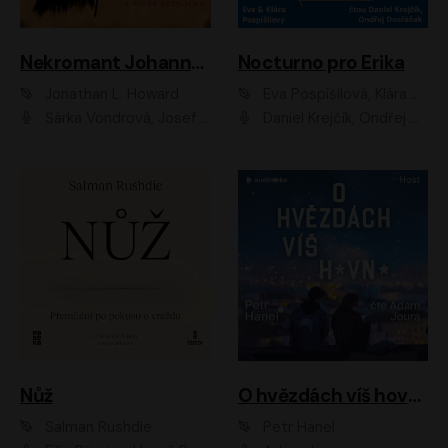
Nekromant Johannes Cabal
Nocturno pro Erika
Jonathan L. Howard
Eva Pospíšilová, Klára Pospíšilová
Šárka Vondrová, Josef Kudláček
Daniel Krejčík, Ondřej Dvořáček
Nůž
O hvězdách víš hovno
Salman Rushdie
Petr Hanel