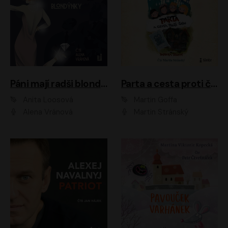
Páni mají radši blondýnky
Parta a cesta proti času 1
Anita Loosová
Martin Goffa
Alena Vránová
Martin Stránský