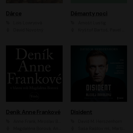
Dárce
Démanty noci
Lois Lowryová
Arnošt Lustig
David Novotný
Kryštof Bartoš, Pavel Batěk, Hanuš Bor, Ondřej Brousek, Taťjana Medvecká, Jakub Nemčok, Martin Písařík, Kajetán Písařovic, Martin Preiss, Matouš Ruml, Jan Vlasák
Deník Anne Frankové
Disident
Anne Frank, Miroslav Bambušek
David M. Herszenhorn
Magdaléna Borová, Anežka Šťastná, Eva Salzmannová, Hana Frejková, Igor Chmela, Lucie Trmíková, Magdalena Sidonová, Mark Kristián Hochman, Martin Finger, Miloslav Mejzlík, Zuzana Stivínová, Elia Moretti, Gabriela Pyšná, Josef Klíč, Karel Mitáš, Lukáš Mik, Petr Fučík, Stanislav Vacek, Tomáš Vtípil
Saša Rašilov ml., Martin Myšička, Denisa Barešová