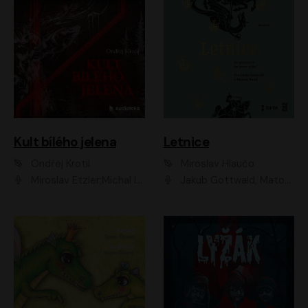
Kult bílého jelena
Letnice
Ondřej Krotil
Miroslav Hlaučo
Miroslav Etzler;Michal Isteník;David Prachař;Jaromír Meduna;Katarína Tlapák;Luboš Ondráček;Pavel Soukup;Zdeněk Junák;Zbyšek Pantůček;Ladislav Cigánek;Adam Joura;Karolína Zbořilová;Zbyšek Horák;Filip Jančík;Ondřej Novák;Richard Wágner
Jakub Gottwald, Matouš Ruml