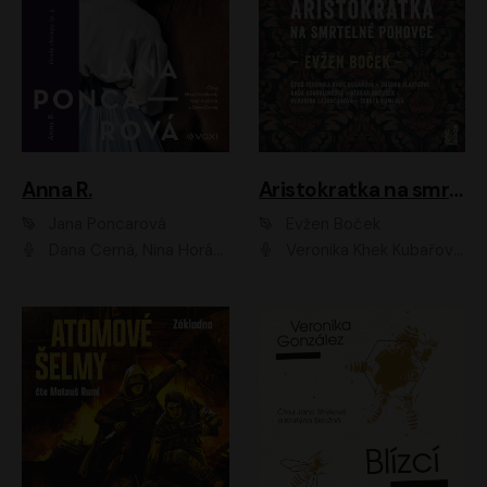
Anna R.
Aristokratka na smrtelné pohovce
Jana Poncarová
Evžen Boček
Dana Černá, Nina Horáková, Vasil Fridrich
Veronika Khek Kubařová, Zuzana Slavíková, Naďa Konvalinková, Veronika Lazorčáková, Tereza Rumlová, Otakar Brousek ml.