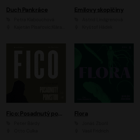
Duch Pankráce
Emilovy skopičiny
Petra Klabouchová
Astrid Lindgrenová
Kajetán Písařovic;Klára Suchá;Petr Neskusil;Karolína Půčková;Adam Trnka Ernest
Kryštof Hádek
Fico: Posadnutý pomstou
Flora
Peter Bárdy
Jonáš Zbořil
Otto Culka
Vasil Fridrich