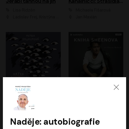
Jeřábi táhnou na jih
Kanálníčci: Strašidla z podzemí
Lisa Ridzén
Michaela Fišarová
Ladislav Frej, Kristýna Frejová, Ladislav Frej ml.
Jan Maxián
Katka už nebude divná
Kniha Sheenova
Petra Soukupová
Charlie Sheen
Aneta Kalertová
Gustav Bubník
Naděje: autobiografie