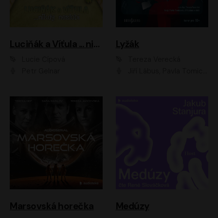
Luciňák a Víťula ... nikdy nezlobí
Lyžák
Lucie Čípová
Tereza Verecká
Petr Gelnar
Jiří Lábus, Pavla Tomicová, Diana Toniková, Eva Klesnil Sinkovičová, Členové Dismanova rozhlasového dětského souboru
Marsovská horečka
Medúzy