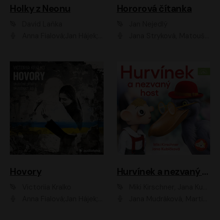
Holky z Neonu
Hororová čítanka
David Laňka
Jan Nejedlý
Anna Fialová;Jan Hájek;Šimon Bilina;Dana Černá;Dana Syslová;Ondřej Malý;Radím Jíra;Sára Korbelová;Anna Peřinová;Nela Cikánová Štefanová
Jana Stryková, Matouš Ruml
Hovory
Hurvínek a nezvaný host
Victoriia Kralko
Miki Kirschner, Jana Kubíčková
Anna Fialová;Jan Hájek;Miloslav König;Jitka Sedláčková;Pavla Beretová;Marie Anna Myšičková;Zdeněk Piškula;Daniel Krejčík;Petra Kosková;Kryštof Bartoš;Tereza Jarčevská;Tomáš Pavelka
Jana Mudráková, Martin Trecha, David Janošek, Barbora Dobišarová, Karolina Otevřelová