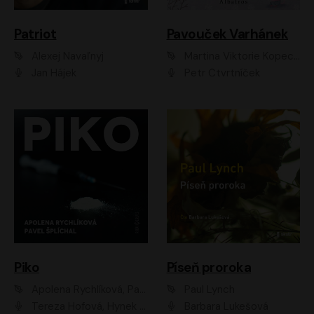
Patriot
Pavouček Varhánek
Alexej Navaľnyj
Martina Viktorie Kopecká
Jan Hájek
Petr Čtvrtníček
Piko
Píseň proroka
Apolena Rychlíková, Pavel Šplíchal
Paul Lynch
Tereza Hofová, Hynek Chmelař, Vojtěch Hrabák, Anna Kameníková, Klára Cibulková
Barbara Lukešová