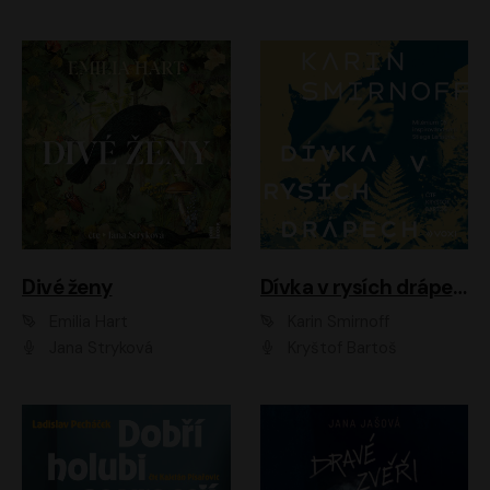
Divé ženy
Dívka v rysích drápech
Emilia Hart
Karin Smirnoff
Jana Stryková
Kryštof Bartoš