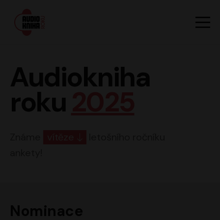
Hlavn
Men
Audiokniha roku
Audiokniha
roku
2025
Známe
vítěze
letošního ročníku
ankety!
Nominace