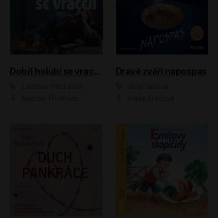
Dobří holubi se vracejí
Dravé zvěři napospas
Ladislav Pecháček
Jana Jašová
Kajetán Písařovic
Ivana Jirešová