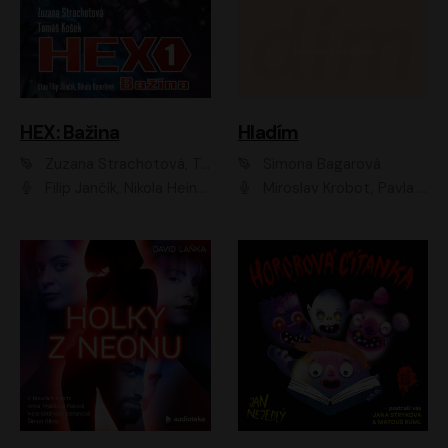
HEX: Bažina
Hladím
Zuzana Strachotová, Tomáš Košek
Simona Bagarová
Filip Jančík, Nikola Heinzlová
Miroslav Krobot, Pavla Beretová, Jan Cina, Lenka Termerová, Petra Špalková