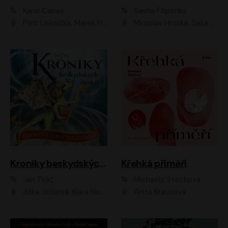
Karel Čapek
Sasha Filipenko
Petr Lněnička, Marek Holý, Ivan Trojan, Ondřej Brousek, Viktor Preiss, Eliška Zbranková, František Němec, Jaroslav Satoranský, Anežka Šťastná, Jaromír Meduna, Různí interpreti
Miroslav Hruška, Saša Rašilov ml., Magdaléna Borová, Kryštof Krhovják
Kroniky beskydských draků: Tajemství ztracené kroniky
Křehká příměří
Jan Tkáč
Michaela Štěchová
Jitka Ježková, Klára Nováková
Anita Krausová