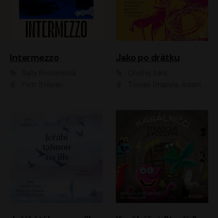
Intermezzo
Jako po drátku
Sally Rooneyová
Ondřej Šanc
Petr Štěpán
Tomáš Drápela, Adam Ernest, Tereza Dočkalová, Tomáš Weisser