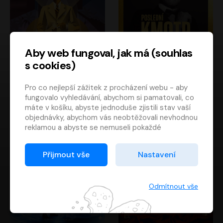
Aby web fungoval, jak má (souhlas
s cookies)
Poslední kapitán
Poslední kmotr
Pro co nejlepší zážitek z procházení webu - aby
Francis Scott Fitzgerald
Mario Puzo
fungovalo vyhledávání, abychom si pamatovali, co
Rudolf Červenka
Oldřich Kaiser
máte v košíku, abyste jednoduše zjistili stav vaší
objednávky, abychom vás neobtěžovali nevhodnou
reklamou a abyste se nemuseli pokaždé
přihlašovat.
Proto od vás potřebujeme souhlas se
Přijmout vše
Nastavení
zpracováním souborů cookies
, tj. malých souborů,
které se dočasně ukládají ve vašem prohlížeči.
Děkujeme, že nám ho dáte a pomůžete nám tak
Odmítnout vše
web zlepšovat.