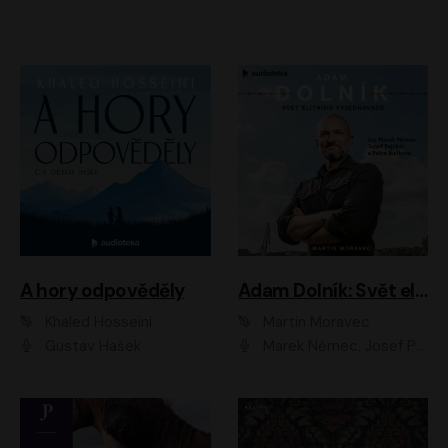
A hory odpověděly
Adam Dolník: Svět elitního vyjednavače
Khaled Hosseini
Martin Moravec
Gustav Hašek
Marek Němec, Josef Pejchal, Petra Bučková