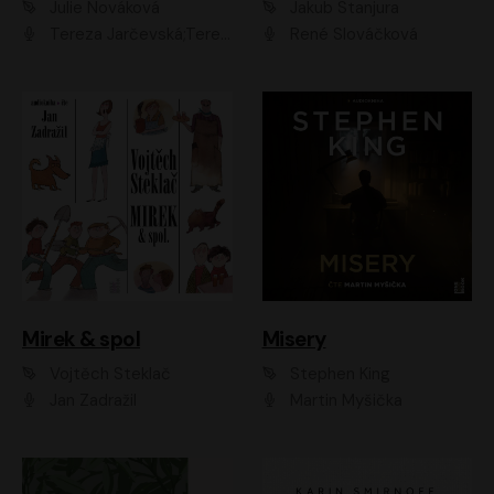
Julie Nováková
Jakub Stanjura
Tereza Jarčevská;Tereza Hof;Saša Rašilov
René Slováčková
Mirek & spol
Misery
Vojtěch Steklač
Stephen King
Jan Zadražil
Martin Myšička