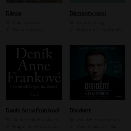
Dárce
Démanty noci
Lois Lowryová
Arnošt Lustig
David Novotný
Kryštof Bartoš, Pavel Batěk, Hanuš Bor, Ondřej Brousek, Taťjana Medvecká, Jakub Nemčok, Martin Písařík, Kajetán Písařovic, Martin Preiss, Matouš Ruml, Jan Vlasák
Deník Anne Frankové
Disident
Anne Frank, Miroslav Bambušek
David M. Herszenhorn
Magdaléna Borová, Anežka Šťastná, Eva Salzmannová, Hana Frejková, Igor Chmela, Lucie Trmíková, Magdalena Sidonová, Mark Kristián Hochman, Martin Finger, Miloslav Mejzlík, Zuzana Stivínová, Elia Moretti, Gabriela Pyšná, Josef Klíč, Karel Mitáš, Lukáš Mik, Petr Fučík, Stanislav Vacek, Tomáš Vtípil
Saša Rašilov ml., Martin Myšička, Denisa Barešová