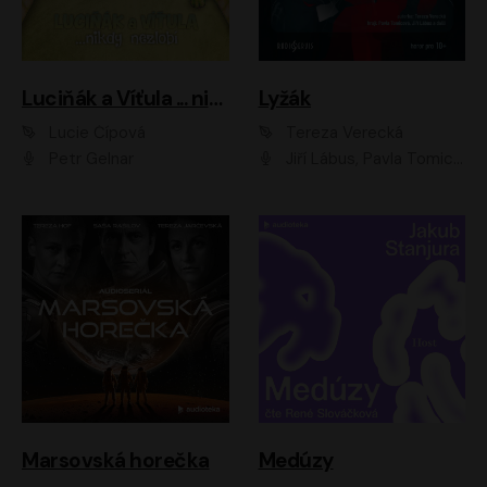
Luciňák a Víťula ... nikdy nezlobí
Lyžák
Lucie Čípová
Tereza Verecká
Petr Gelnar
Jiří Lábus, Pavla Tomicová, Diana Toniková, Eva Klesnil Sinkovičová, Členové Dismanova rozhlasového dětského souboru
Marsovská horečka
Medúzy