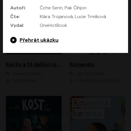
Autoři:
Čche Serin, Pak Čihjon
Čte:
Klára Trojanová, Lucie Trmíková
Vydal:
OneHotBook
Přehrát ukázku
Kočky a 14 dalších povídek
Komando
Bernard Minier
Jan Dvořáček
Jiří Schwarz
David Novotný;Filip Březina;Marek Daniel