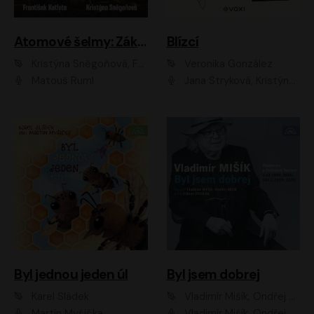
Atomové šelmy: Základna
Blízcí
Kristýna Sněgoňová, František Kotleta
Veronika González
Matouš Ruml
Jana Stryková, Kristýna Skružná
Byl jednou jeden úl
Byl jsem dobrej
Karel Sládek
Vladimír Mišík, Ondřej Bezr
Martin Myšička
Vladimír Mišík, Ondřej Bezr, Viktor Dvořák