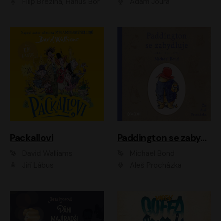
Filip Březina, Hanuš Bor
Adam Joura
Packallovi
Paddington se zabydluje
David Walliams
Michael Bond
Jiří Lábus
Aleš Procházka