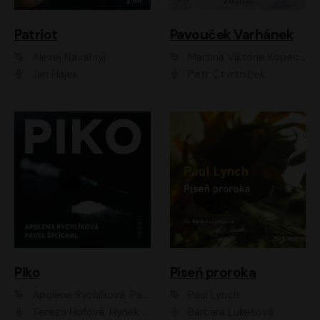
Patriot
Pavouček Varhánek
Alexej Navaľnyj
Martina Viktorie Kopecká
Jan Hájek
Petr Čtvrtníček
Piko
Píseň proroka
Apolena Rychlíková, Pavel Šplíchal
Paul Lynch
Tereza Hofová, Hynek Chmelař, Vojtěch Hrabák, Anna Kameníková, Klára Cibulková
Barbara Lukešová