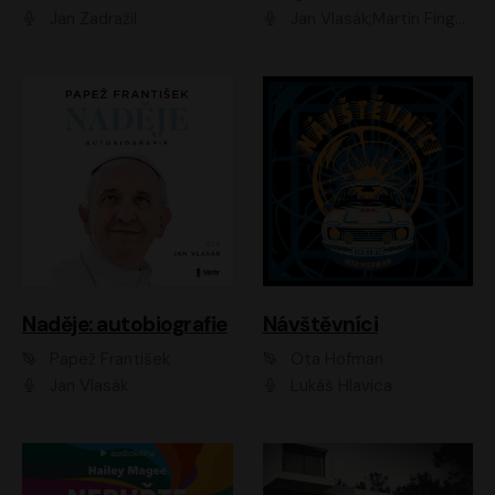
Jan Zadražil
Jan Vlasák;Martin Finger;Martin Myšička;Jiří Vyorálek;Václav Neužil
Naděje: autobiografie
Návštěvníci
Papež František
Ota Hofman
Jan Vlasák
Lukáš Hlavica