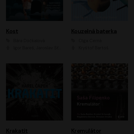
Kost
Kouzelná baterka
Bára Dočkalová
Olga Černá
Igor Bareš, Jaroslav Šťastný, Rikka Muchowová, Ondřej Rychlý, Jitka Smutná, Filip Kaňkovský, Hanuš Bor, Ctirad Götz, Pavel Batěk, Miroslav Hanuš, Adam Ernest, Jan Vlasák, Veronika Lazorčáková, Mikuláš Čížek
Kryštof Bartoš
Krakatit
Kremulátor