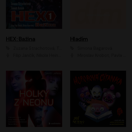
HEX: Bažina
Hladím
Zuzana Strachotová, Tomáš Košek
Simona Bagarová
Filip Jančík, Nikola Heinzlová
Miroslav Krobot, Pavla Beretová, Jan Cina, Lenka Termerová, Petra Špalková