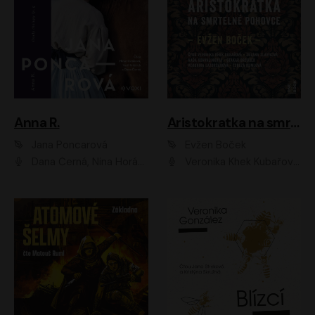
Anna R.
Aristokratka na smrtelné pohovce
Jana Poncarová
Evžen Boček
Dana Černá, Nina Horáková, Vasil Fridrich
Veronika Khek Kubařová, Zuzana Slavíková, Naďa Konvalinková, Veronika Lazorčáková, Tereza Rumlová, Otakar Brousek ml.