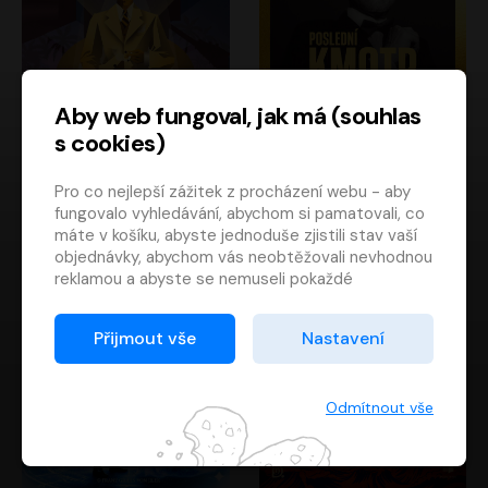
Aby web fungoval, jak má (souhlas
s cookies)
Poslední kapitán
Poslední kmotr
Pro co nejlepší zážitek z procházení webu - aby
Francis Scott Fitzgerald
Mario Puzo
fungovalo vyhledávání, abychom si pamatovali, co
Rudolf Červenka
Oldřich Kaiser
máte v košíku, abyste jednoduše zjistili stav vaší
objednávky, abychom vás neobtěžovali nevhodnou
reklamou a abyste se nemuseli pokaždé
přihlašovat.
Proto od vás potřebujeme souhlas se
Přijmout vše
Nastavení
zpracováním souborů cookies
, tj. malých souborů,
které se dočasně ukládají ve vašem prohlížeči.
Děkujeme, že nám ho dáte a pomůžete nám tak
Odmítnout vše
web zlepšovat.