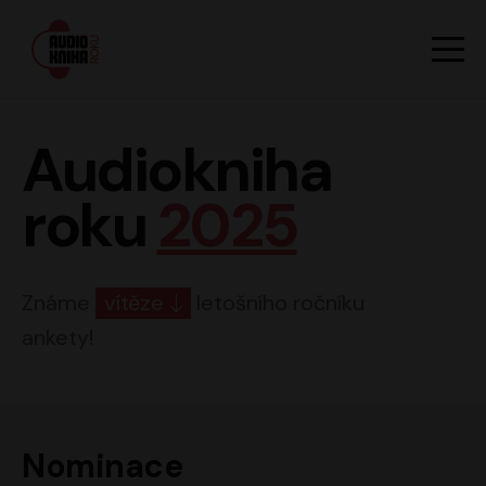
Hlavn
Men
Audiokniha roku
Audiokniha
roku
2025
Známe
vítěze
letošního ročníku
ankety!
Nominace