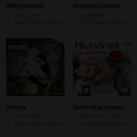
Holky z Neonu
Hororová čítanka
David Laňka
Jan Nejedlý
Anna Fialová;Jan Hájek;Šimon Bilina;Dana Černá;Dana Syslová;Ondřej Malý;Radím Jíra;Sára Korbelová;Anna Peřinová;Nela Cikánová Štefanová
Jana Stryková, Matouš Ruml
Hovory
Hurvínek a nezvaný host
Victoriia Kralko
Miki Kirschner, Jana Kubíčková
Anna Fialová;Jan Hájek;Miloslav König;Jitka Sedláčková;Pavla Beretová;Marie Anna Myšičková;Zdeněk Piškula;Daniel Krejčík;Petra Kosková;Kryštof Bartoš;Tereza Jarčevská;Tomáš Pavelka
Jana Mudráková, Martin Trecha, David Janošek, Barbora Dobišarová, Karolina Otevřelová