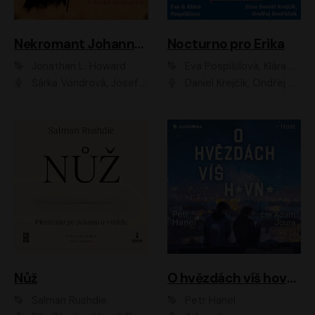
Nekromant Johannes Cabal
Nocturno pro Erika
Jonathan L. Howard
Eva Pospíšilová, Klára Pospíšilová
Šárka Vondrová, Josef Kudláček
Daniel Krejčík, Ondřej Dvořáček
Nůž
O hvězdách víš hovno
Salman Rushdie
Petr Hanel