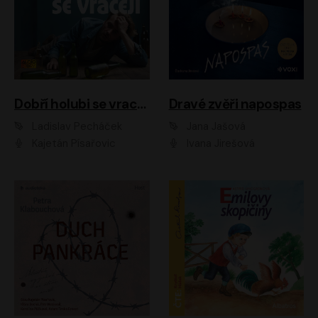
Dobří holubi se vracejí
Dravé zvěři napospas
Ladislav Pecháček
Jana Jašová
Kajetán Písařovic
Ivana Jirešová