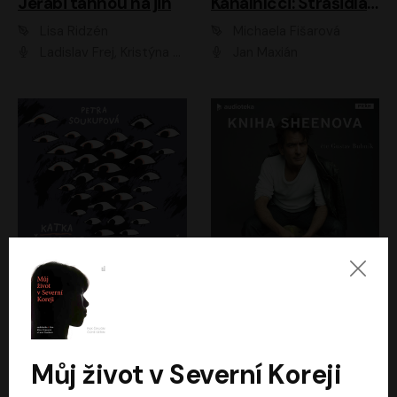
Jeřábi táhnou na jih
Kanálníčci: Strašidla z podzemí
Lisa Ridzén
Michaela Fišarová
Ladislav Frej, Kristýna Frejová, Ladislav Frej ml.
Jan Maxián
Katka už nebude divná
Kniha Sheenova
Petra Soukupová
Charlie Sheen
Aneta Kalertová
Gustav Bubník
Můj život v Severní Koreji