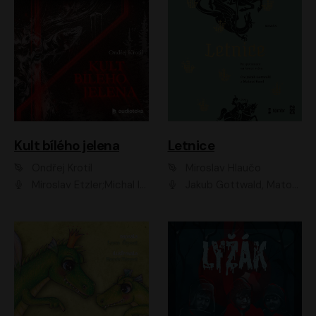
Kult bílého jelena
Letnice
Ondřej Krotil
Miroslav Hlaučo
Miroslav Etzler;Michal Isteník;David Prachař;Jaromír Meduna;Katarína Tlapák;Luboš Ondráček;Pavel Soukup;Zdeněk Junák;Zbyšek Pantůček;Ladislav Cigánek;Adam Joura;Karolína Zbořilová;Zbyšek Horák;Filip Jančík;Ondřej Novák;Richard Wágner
Jakub Gottwald, Matouš Ruml