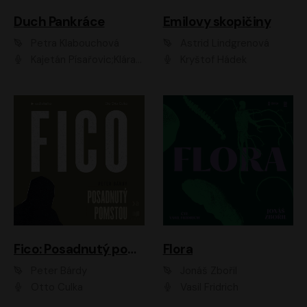
Duch Pankráce
Emilovy skopičiny
Petra Klabouchová
Astrid Lindgrenová
Kajetán Písařovic;Klára Suchá;Petr Neskusil;Karolína Půčková;Adam Trnka Ernest
Kryštof Hádek
Fico: Posadnutý pomstou
Flora
Peter Bárdy
Jonáš Zbořil
Otto Culka
Vasil Fridrich