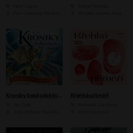
Karel Čapek
Sasha Filipenko
Petr Lněnička, Marek Holý, Ivan Trojan, Ondřej Brousek, Viktor Preiss, Eliška Zbranková, František Němec, Jaroslav Satoranský, Anežka Šťastná, Jaromír Meduna, Různí interpreti
Miroslav Hruška, Saša Rašilov ml., Magdaléna Borová, Kryštof Krhovják
Kroniky beskydských draků: Tajemství ztracené kroniky
Křehká příměří
Jan Tkáč
Michaela Štěchová
Jitka Ježková, Klára Nováková
Anita Krausová