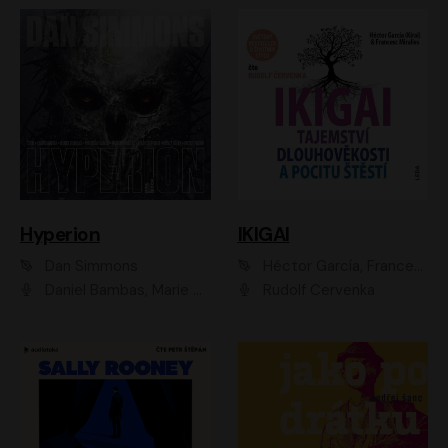
Hyperion
IKIGAI
Dan Simmons
Héctor García, Francesc Miralles
Daniel Bambas, Marie Štípková, Martin Myšička, Miroslav Hanuš, Viktor Kuzník, Jan Hájek, Ondřej Novák
Rudolf Červenka