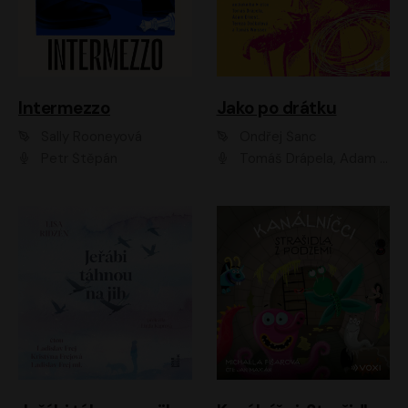
Intermezzo
Jako po drátku
Sally Rooneyová
Ondřej Šanc
Petr Štěpán
Tomáš Drápela, Adam Ernest, Tereza Dočkalová, Tomáš Weisser