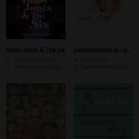
Daisy Jones & The Six
Daniela Kolářová - portrét
Taylor Jenkins Reid
David Semler
Vanda Hybnerová, Klára Cibulková, David Matásek, Zdeněk Hruška, Kryštof Rímský, Barbara Lukešová, Zuzana Bydžovská, Jiří Štrébl, Jan Holík, Jan Vondráček, Dušan Sitek, Tomáš Petřík, Hynek Chmelař, Zuzana Ščerbová, Michal Bureš, Tereza Císařová
Daniela Kolářová;Filip Březina;Jan Vlasák