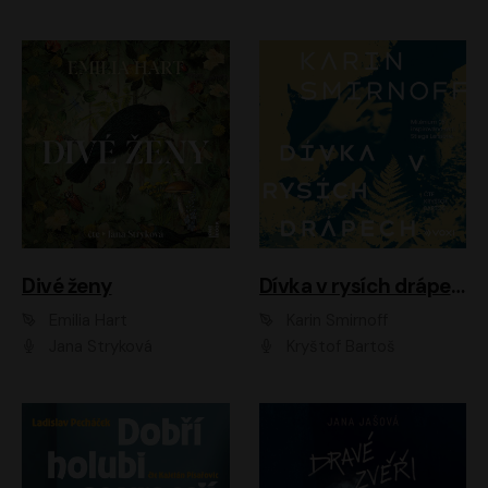
Divé ženy
Dívka v rysích drápech
Emilia Hart
Karin Smirnoff
Jana Stryková
Kryštof Bartoš