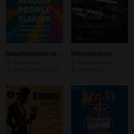
Nebuďte people-pleaser
Nekonečná noc
Hailey Magee
Agatha Christie
Barbora Goldmannová
Jan Nedbal