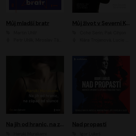
Můj mladší bratr
Můj život v Severní Koreji
Martin Uhlíř
Čche Serin, Pak Čihjon
Petr Uhlík, Miroslav Táborský, Kamil Halbich, Anita Krausová, Michael Vykus
Klára Trojanová, Lucie Trmíková
Na jih od hranic, na západ od slunce
Nad propastí
Haruki Murakami
Igor Lukeš