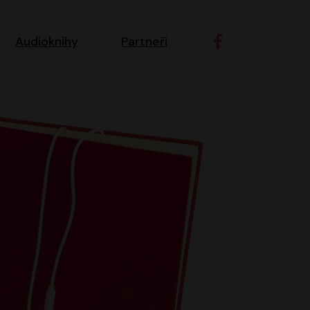
ní navigace
Audioknihy
Partneři