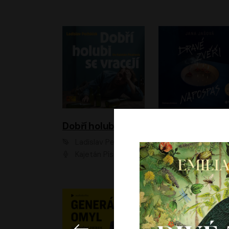
Dobří holubi se vracejí
Ladislav Pecháček
Jana Jašová
Kajetán Písařovic
Ivana Jirešová