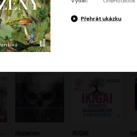
Vydal:
OneHotBook
Přehrát ukázku
Gottwaldova mumie
HEX: Bažina
Hladím
Ho
Zuzana Strachotová, Tomáš Košek
Simona Bagarová
ová
Filip Jančík, Nikola Heinzlová
Miroslav Krobot, Pavla Beretová, Jan Cina, Lenka Termerová, Petra Špalková
A
urvínek a nezvaný host
Hyperion
IKIGAI
In