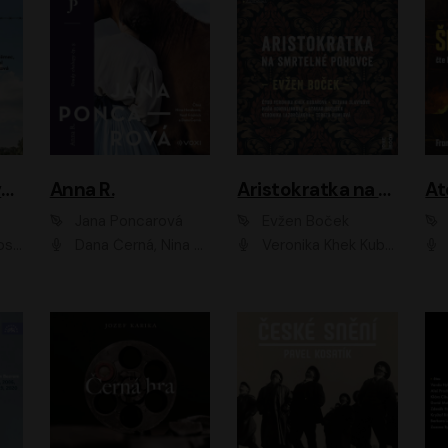
Adam Dolník: Svět elitního vyjednavače
Anna R.
Aristokratka na smrtelné pohovce
Jana Poncarová
Evžen Boček
čková
Dana Černá, Nina Horáková, Vasil Fridrich
Veronika Khek Kubařová, Zuzana Slavíková, Naďa Konvalinková, Veronika Lazorčáková, Tereza Rumlová, Otakar Brousek ml.