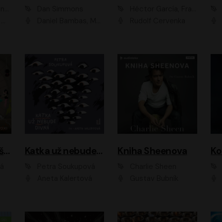
ová
Dan Simmons
Héctor García, Francesc Miralles
vá
Daniel Bambas, Marie Štípková, Martin Myšička, Miroslav Hanuš, Viktor Kuzník, Jan Hájek, Ondřej Novák
Rudolf Červenka
Kanálníčci: Strašidla z podzemí
Katka už nebude divná
Kniha Sheenova
vá
Petra Soukupová
Charlie Sheen
Aneta Kalertová
Gustav Bubník