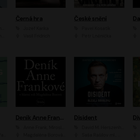
Černá hra
České snění
zr
Jozef Karika
Pavel Kosatík
ák
Vasil Fridrich
Petr Lněnička
Van
Deník Anne Frankové
Disident
Di
Anne Frank, Miroslav Bambušek
David M. Herszenhorn
ml, Jan Vlasák
Magdaléna Borová, Anežka Šťastná, Eva Salzmannová, Hana Frejková, Igor Chmela, Lucie Trmíková, Magdalena Sidonová, Mark Kristián Hochman, Martin Finger, Miloslav Mejzlík, Zuzana Stivínová, Elia Moretti, Gabriela Pyšná, Josef Klíč, Karel Mitáš, Lukáš Mik, Petr Fučík, Stanislav Vacek, Tomáš Vtípil
Saša Rašilov ml., Martin Myšička, Denisa Barešová