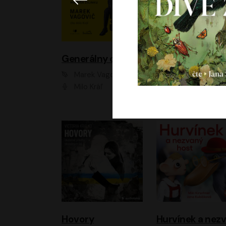
Generálny omyl
Marek Vagovič
Lucie Hlavinková
Milo Kráľ
Elizaveta Maxim
Hovory
H