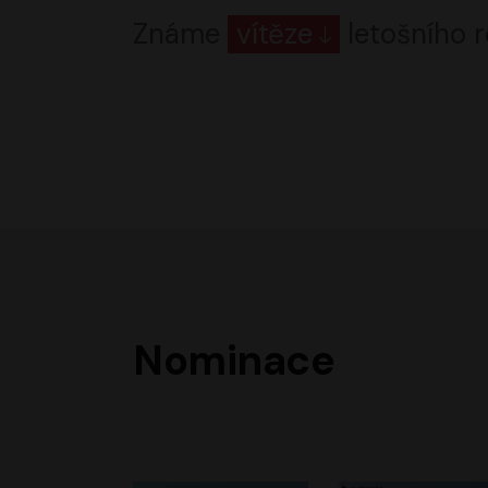
Známe
vítěze
letošního r
Nominace