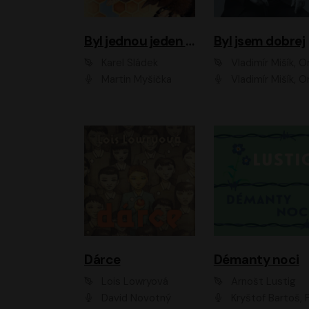
Byl jednou jeden úl
Byl jsem dobrej
Karel Sládek
Vladimír Mišík, Ondřej Be
Martin Myšička
Vladimír Mišík, Ondřej Bezr, Viktor Dvoř
Dárce
Démanty noci
Lois Lowryová
Arnošt Lustig
David Novotný
Kryštof Bartoš, Pavel Batěk, Hanuš Bor, Ondřej Brousek, Taťjana Medvecká, Jakub Nemčok, Martin Písařík, Kajetán Písařovic, Martin Preiss, Matouš Ru