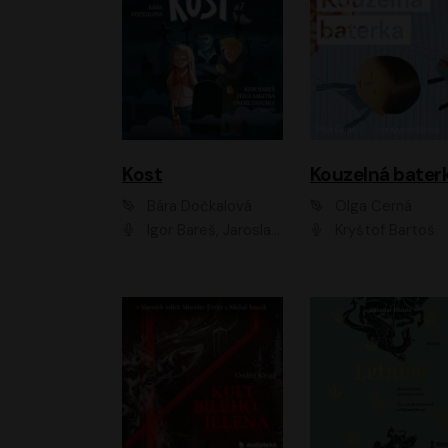
Kost
Kouzelná bater
Bára Dočkalová
Olga Černá
Igor Bareš, Jaroslav Šťastný, Rikka Muchowová, Ondřej Rychlý, Jitka Smutná, Filip Kaňkovský, Hanuš Bor, Ctirad Götz, Pavel Batěk, Miroslav Hanuš, Adam Ernest, Jan Vlasák, Veronika Lazorčáková, Mikuláš Čížek
Kryštof Bartoš