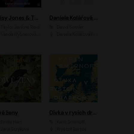
Daisy Jones & The Six
Daniela Kolářová - portrét
Taylor Jenkins Reid
David Semler
da Hybnerová, Klára Cibulková, David Matásek, Zdeněk Hruška, Kryštof Rímský, Barbara Lukešová, Zuzana Bydžovská, Jiří Štrébl, Jan Holík, Jan Vondráček, Dušan Sitek, Tomáš Petřík, Hynek Chmelař, Zuzana Ščerbová, Michal Bureš, Tereza Císařová
Daniela Kolářová;Filip Březina;Jan Vlasák
vé ženy
Dívka v rysích drápech
Emilia Hart
Karin Smirnoff
Jana Stryková
Kryštof Bartoš