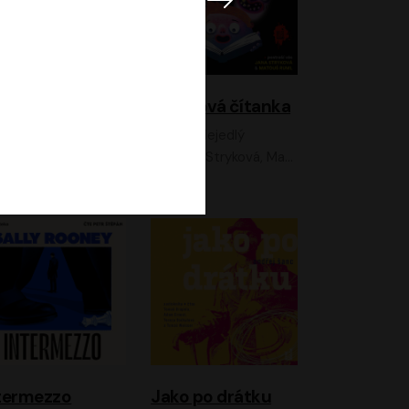
lky z Neonu
Hororová čítanka
David Laňka
Jan Nejedlý
nna Fialová;Jan Hájek;Šimon Bilina;Dana Černá;Dana Syslová;Ondřej Malý;Radím Jíra;Sára Korbelová;Anna Peřinová;Nela Cikánová Štefanová
Jana Stryková, Matouš Ruml
termezzo
Jako po drátku