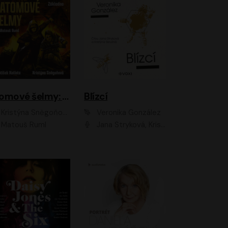
Atomové šelmy: Základna
Blízcí
Kristýna Sněgoňová, František Kotleta
Veronika González
Matouš Ruml
Jana Stryková, Kristýna Skružná