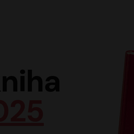
Hlav
niha
025