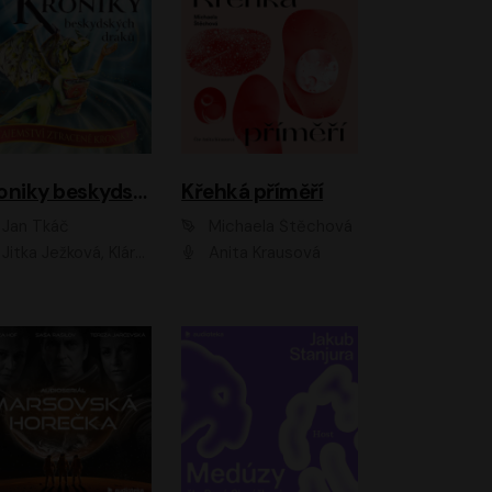
Kroniky beskydských draků: Tajemství ztracené kroniky
Křehká příměří
Jan Tkáč
Michaela Štěchová
Jitka Ježková, Klára Nováková
Anita Krausová