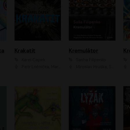
ka
Krakatit
Kremulátor
Karel Čapek
Sasha Filipenko
Petr Lněnička, Marek Holý, Ivan Trojan, Ondřej Brousek, Viktor Preiss, Eliška Zbranková, František Němec, Jaroslav Satoranský, Anežka Šťastná, Jaromír Meduna, Různí interpreti
Miroslav Hruška, Saša Rašilov ml., Magdaléna Borová, Kryštof Krhovják