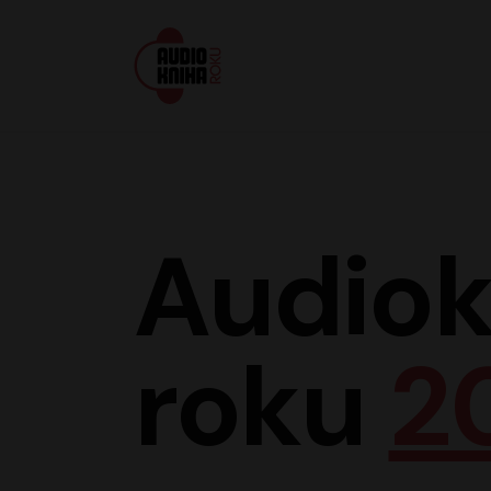
Audiokniha roku
Audiok
roku
2