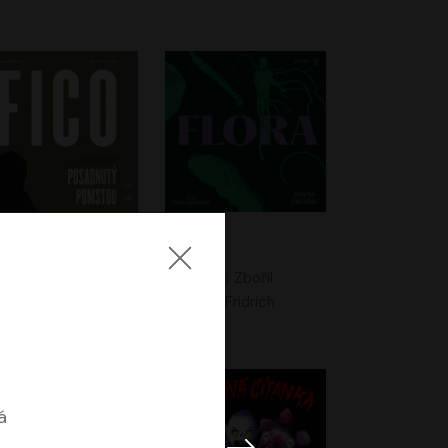
Fico: Posadnutý pomstou
Flora
Peter Bárdy
Jonáš Zbořil
Otto Culka
Vasil Fridrich
á