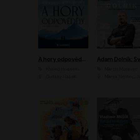
A hory odpověděly
Khaled Hosseini
Martin Moravec
Gustav Hašek
Marek Němec, Josef Pejchal, Petra Bu