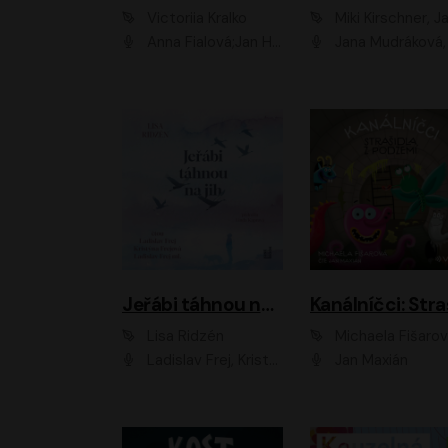
Victoriia Kralko
Miki Kirschner, Jana Kubíčk
Anna Fialová;Jan Hájek;Miloslav König;Jitka Sedláčková;Pavla Beretová;Marie Anna Myšičková;Zdeněk Piškula;Daniel Krejčík;Petra Kosková;Kryštof Bartoš;Tereza Jarčevská;Tomáš Pavelka
Jana Mudráková, Martin Trecha, David Janošek, Barbora Dobišarová, Karolina Otevřelo
Jeřábi táhnou na jih
Lisa Ridzén
Michaela Fišaro
Ladislav Frej, Kristýna Frejová, Ladislav Frej ml.
Jan Maxián