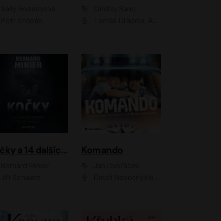
Sally Rooneyová
Ondřej Šanc
Petr Štěpán
Tomáš Drápela, Adam Ernest, Tereza Dočkalová, Tomáš Weisser
Kočky a 14 dalších povídek
Komando
Bernard Minier
Jan Dvořáček
Jiří Schwarz
David Novotný;Filip Březina;Marek Daniel