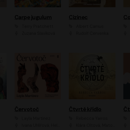
Carpe jugulum
Cizinec
Co
Terry Pratchett
Albert Camus
Zuzana Slavíková
Rudolf Červenka
Červotoč
Čtvrté křídlo
Layla Martinez
Rebecca Yarros
Ivana Uhlířová, Helena Čermáková
Klára Oltová, Matouš Ruml