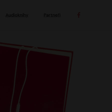
ní navigace
Audioknihy
Partneři