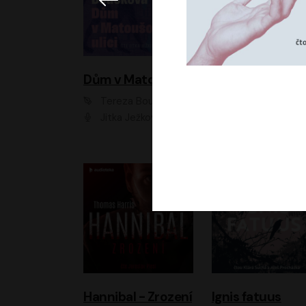
Dům v Matoušově ulici
Elity
Tereza Boučková
Jiří Havelka
Jitka Ježková
Anna Kameníková, Filip Březina, Jiří Lábus, Jiří Vyorálek, Klára Melíšková, Miloslav König, Miroslav Hanuš, Pavla Tomicová, Petr Lněnička, Richard Stanke, Taťjana Medveská, Václav Neužil, Vojtech Vond
Hannibal - Zrození
Ignis fatuus