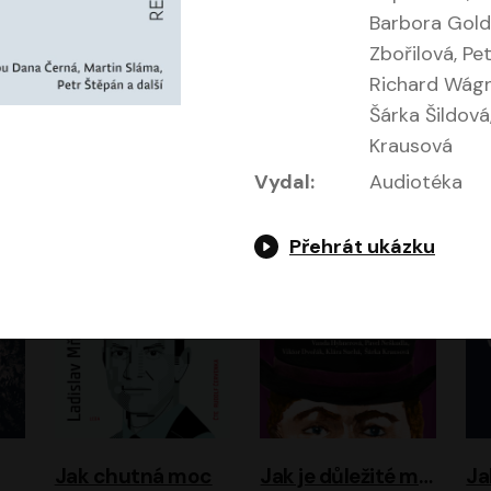
Barbora Gold
Zbořilová, Pe
Richard Wágn
Šárka Šildová
Evropa, náš domov: Od vylodění v Normandii po válku na Ukrajině
Exodus
Krausová
Timothy Garton Ash
Leon Uris
Vydal:
Audiotéka
ráček, Zdeněk Piškula
Pavel Soukup
Vladislav Beneš
Přehrát ukázku
Jak chutná moc
Jak je důležité míti Filipa