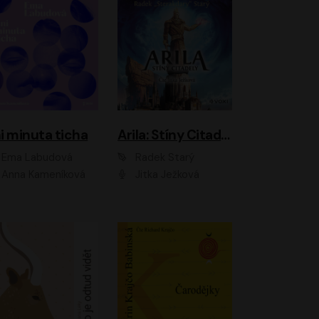
i minuta ticha
Arila: Stíny Citadely
Ema Labudová
Radek Starý
Anna Kameníková
Jitka Ježková