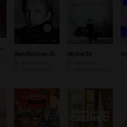
ACH, RUSOVLASÁ KOUZELNICE!
Alan Rickman: Deníky
Alicina Síť
An
ald
Alan Rickman
Kate Quinn
Aleš Procházka
Vilma Cibulková, Jitka Ježková