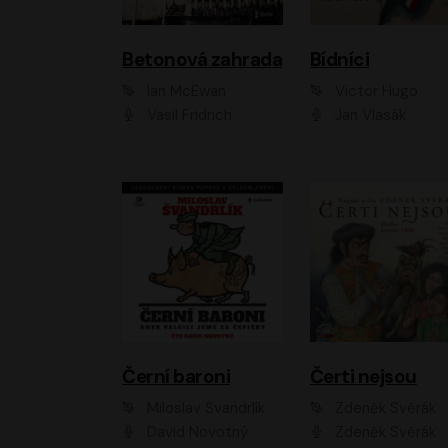
Betonová zahrada
Bídníci
Ian McEwan
Victor Hugo
Vasil Fridrich
Jan Vlasák
Černí baroni
Čerti nejsou
Miloslav Švandrlík
Zdeněk Svěrák
David Novotný
Zdeněk Svěrák