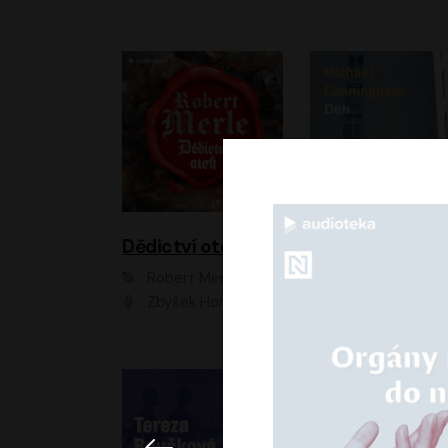
Dědictví otců
Den
Robert Merle
Michael Cunningha
Zbyšek Horák
Petr Stach