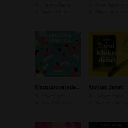
Thomas Harris
Petra Klabouch
Jaroslav Plesl
Klára Suchá, Aleš Procház
Klapzubova jedenáctka
Kloktat dehet
Eduard Bass
Jáchym Topol
David Novotný
Mark Kristián Hoch