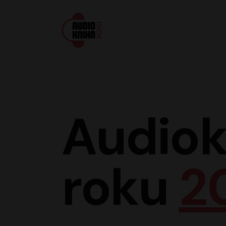
Audiokniha roku
Audiok
roku
2