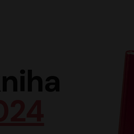
Hlav
niha
024