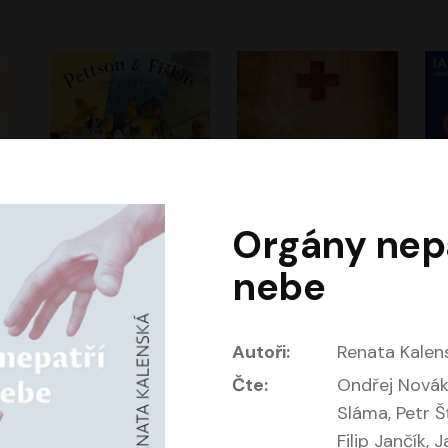
Orgány nepa
Dobrodružství kocoura Fiškuse a dědy Pettsona 1
Dr. Alz
Dr
nebe
m
Sven Nordqvist
Miloš Urban
Vladimír Javorský
Jan Vlasák, Vasil Fridrich
Autoři:
Renata Kalen
Čte:
Ondřej Novák
Sláma, Petr Š
Filip Jančík, 