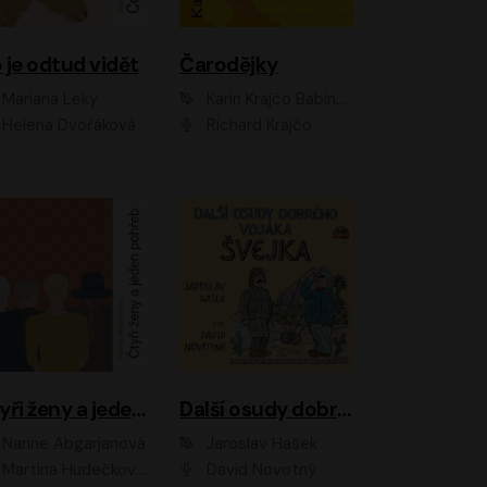
 je odtud vidět
Čarodějky
Mariana Leky
Karin Krajčo Babinská
Helena Dvořáková
Richard Krajčo
Čtyři ženy a jeden pohřeb
Další osudy dobrého vojáka Švejka
Narine Abgarjanová
Jaroslav Hašek
Martina Hudečková, Jaromír Meduna
David Novotný