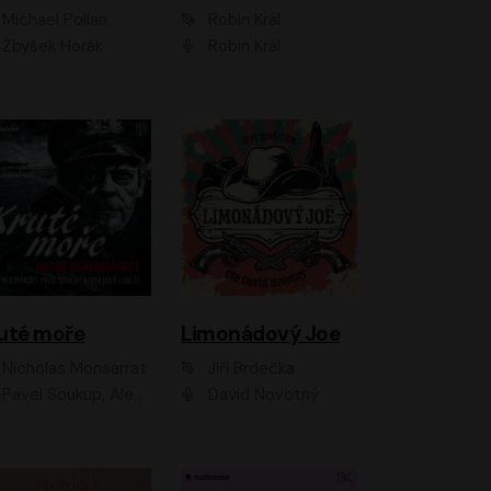
Michael Pollan
Robin Král
Zbyšek Horák
Robin Král
uté moře
Limonádový Joe
Nicholas Monsarrat
Jiří Brdečka
up, Aleš Procházka, David Novotný, Marek Holý, Martin Preiss, Jakub Saic, Petr Neskusil, David Matásek, Vasil Fridrich, Pavel Rímský, Zuzana Slavíková, Zbyšek Horák, Martin Zahálka, Luboš Ondráček, Amélie Vránová, Andrea Elsnerová, Anna Theimerová, Antonín Navrátil, Apolena Velsová, Bohdan Tůma, Filip Jančík, Filip Švarc, Jan Škvor, Jiří Köhler, Kateřina Peřinová, Kristýna Nebeská, Kristýna Skružná, Ladislav Cigánek, Libor Terš, Lucie Timíková, Martin Hruška, Martin Stránský, Michal Holán, Michal Jagelka, Milada Vaňkátová, Oldřich Hajlich, Pavel Dytrt, Petr Burian, Petr Gelnar, Radek Hoppe, Radek Škvor, Radovan Vaculík, Richard Fiala, Robert Hájek, Robin Pařík, Roman Hajlich, Roman Říčař, Svatopluk Schuller, Terezie Taberyová, Valentina Vránová, Vojtěch hájek, Zuzana Kajnarová Říčařová
David Novotný