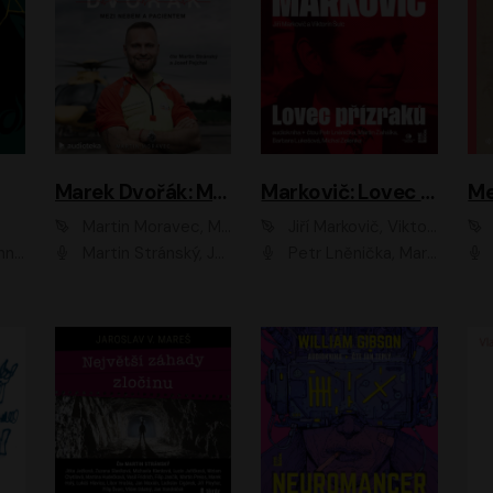
Marek Dvořák: Mezi nebem a pacientem
Markovič: Lovec přízraků
Martin Moravec, Marek Dvořák
Jiří Markovič, Viktorín Šulc
vá
Martin Stránský, Josef Pejchal, Petra Bučková
Petr Lněnička, Martin Zahálka, Barbara Lukešová, Michal Zelenka