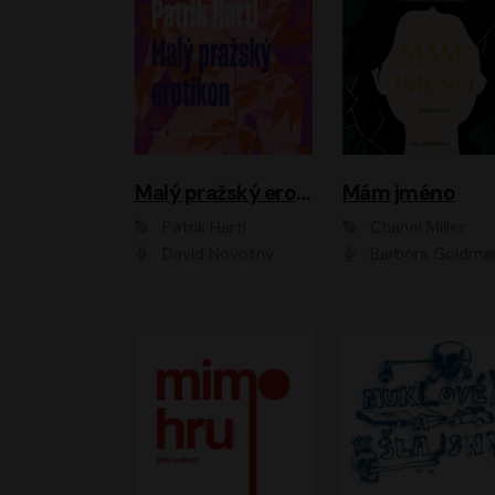
Malý pražský erotikon
Mám jméno
Patrik Hartl
Chanel Miller
David Novotný
Barbora Goldmanno