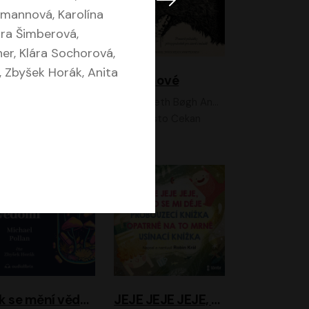
mannová, Karolína
tra Šimberová,
er, Klára Sochorová,
, Zbyšek Horák, Anita
Feministkou snadno a rychle
Grimmové
Kateřina Lišková, Lucie Jarkovská
Kenneth Bøgh Andersen, Benni Bødker
Anita Krausová, Tereza Dočkalová
Ernesto Čekan
Jak se mění vědomí
JEJE JEJE JEJE, NĚCO SE MI DĚJE + PROBOUZECÍ KNÍŽKA + OPATRNĚ NA TO MRNĚ + USÍNACÍ KNÍŽKA