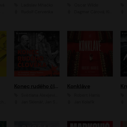
ová
Ladislav Mňačko
Oscar Wilde
ka
Rudolf Červenka
Dagmar Čárová, Klára Suchá, Martin Hruška, Otakar Brousek ml., Pavel Neškudla, Radek Hoppe, Šárka Krausová, Vanda Hybnerová, Viktor Dvořák
Konec rudého člověka
Konkláve
Kr
Světlana Alexijevičová, Daniel Majling
Robert Harris
man
Jan Sklenář, Jan Staněk, Jan Vondráček, Johanna Tesařová, Klára Sedláčková Ottová, Magdalena Zimová, Marie Poulová, Martin Matejka, Miroslav Zavičár, Pavel Neškudla, Samuel Toman, Šimon Kučera, Štěpánka Fingerhutová, Tomáš Turek
Jan Kolařík
Pavel Souk