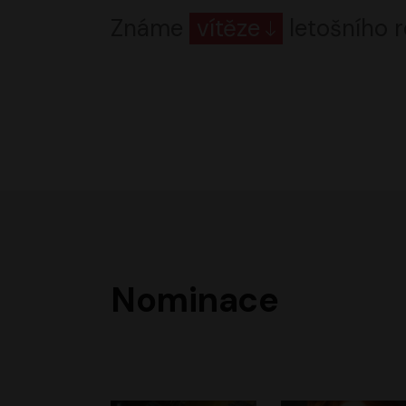
Známe
vítěze
letošního r
Nominace