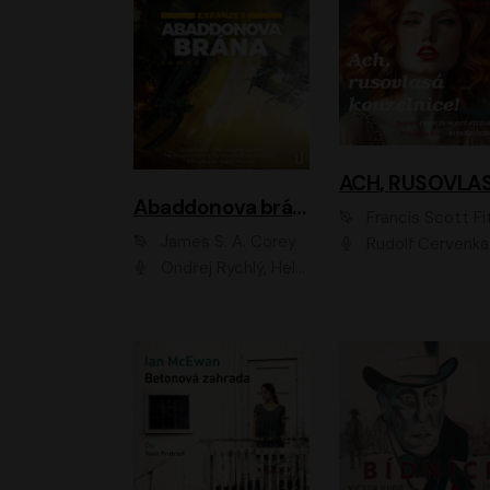
Abaddonova brána
Francis Scott Fitzger
James S. A. Corey
Rudolf Červenka
Ondřej Rychlý, Helena Dvořáková, Tereza Císařová, Jan Teplý, Jiří Vyorálek, Matěj Převrátil