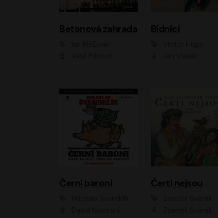
Betonová zahrada
Bídníci
Ian McEwan
Victor Hugo
Vasil Fridrich
Jan Vlasák
Černí baroni
Čerti nejsou
Miloslav Švandrlík
Zdeněk Svěrák
David Novotný
Zdeněk Svěrák