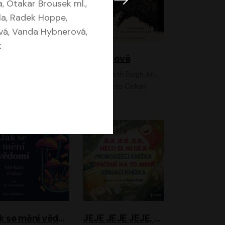
, Otakar Brousek ml.,
la, Radek Hoppe,
vá, Vanda Hybnerová,
k
Feministkou snadno a rychle
Grimmové
Kateřina Lišková, Lucie Jarkovská
Kenneth Bøgh Andersen, Benni Bødker
Anita Krausová, Tereza Dočkalová
Ernesto Čekan
Jak se mění vědomí
JEJE JEJE JEJE, NĚCO SE MI DĚJE + PROBOUZECÍ KNÍŽKA + OPATRNĚ NA TO MRNĚ + USÍNACÍ KNÍŽKA