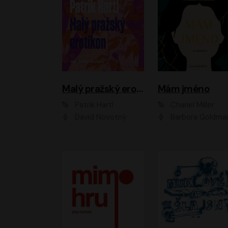
Malý pražský erotikon
Mám jméno
Patrik Hartl
Chanel Miller
David Novotný
Barbora Goldmanno