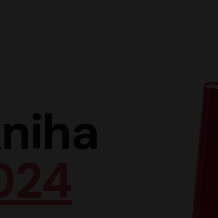
Hlav
niha
024