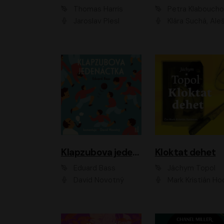
Thomas Harris
Petra Klabouch
Jaroslav Plesl
Klára Suchá, Aleš Procház
Klapzubova jedenáctka
Kloktat dehet
Eduard Bass
Jáchym Topol
David Novotný
Mark Kristián Hoch