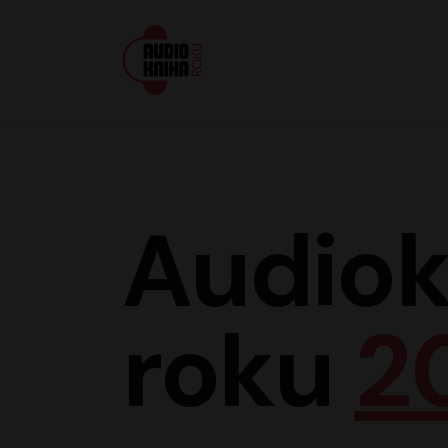
Audiokniha roku
Audiok
roku
2