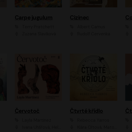
Carpe jugulum
Cizinec
Co
Terry Pratchett
Albert Camus
Zuzana Slavíková
Rudolf Červenka
Červotoč
Čtvrté křídlo
Layla Martinez
Rebecca Yarros
Ivana Uhlířová, Helena Čermáková
Klára Oltová, Matouš Ruml