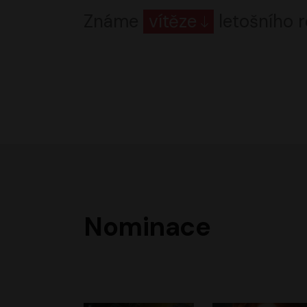
Známe
vítěze
letošního r
Nominace