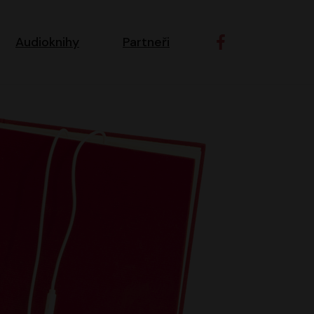
ní navigace
Audioknihy
Partneři