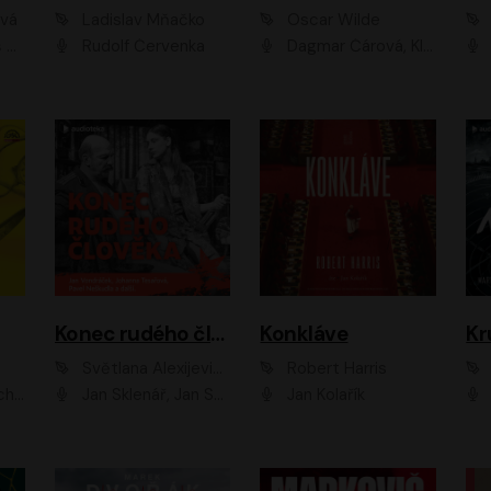
ová
Ladislav Mňačko
Oscar Wilde
ka
Rudolf Červenka
Dagmar Čárová, Klára Suchá, Martin Hruška, Otakar Brousek ml., Pavel Neškudla, Radek Hoppe, Šárka Krausová, Vanda Hybnerová, Viktor Dvořák
Konec rudého člověka
Konkláve
Kr
Světlana Alexijevičová, Daniel Majling
Robert Harris
man
Jan Sklenář, Jan Staněk, Jan Vondráček, Johanna Tesařová, Klára Sedláčková Ottová, Magdalena Zimová, Marie Poulová, Martin Matejka, Miroslav Zavičár, Pavel Neškudla, Samuel Toman, Šimon Kučera, Štěpánka Fingerhutová, Tomáš Turek
Jan Kolařík
Pavel Souk