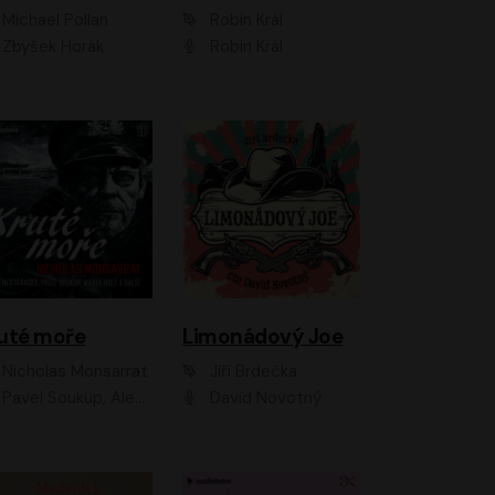
Michael Pollan
Robin Král
Zbyšek Horák
Robin Král
uté moře
Limonádový Joe
Nicholas Monsarrat
Jiří Brdečka
up, Aleš Procházka, David Novotný, Marek Holý, Martin Preiss, Jakub Saic, Petr Neskusil, David Matásek, Vasil Fridrich, Pavel Rímský, Zuzana Slavíková, Zbyšek Horák, Martin Zahálka, Luboš Ondráček, Amélie Vránová, Andrea Elsnerová, Anna Theimerová, Antonín Navrátil, Apolena Velsová, Bohdan Tůma, Filip Jančík, Filip Švarc, Jan Škvor, Jiří Köhler, Kateřina Peřinová, Kristýna Nebeská, Kristýna Skružná, Ladislav Cigánek, Libor Terš, Lucie Timíková, Martin Hruška, Martin Stránský, Michal Holán, Michal Jagelka, Milada Vaňkátová, Oldřich Hajlich, Pavel Dytrt, Petr Burian, Petr Gelnar, Radek Hoppe, Radek Škvor, Radovan Vaculík, Richard Fiala, Robert Hájek, Robin Pařík, Roman Hajlich, Roman Říčař, Svatopluk Schuller, Terezie Taberyová, Valentina Vránová, Vojtěch hájek, Zuzana Kajnarová Říčařová
David Novotný