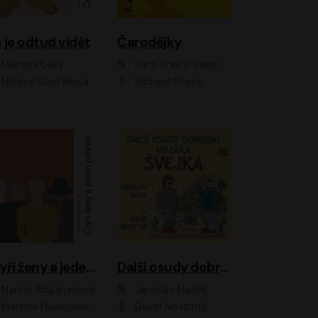
 je odtud vidět
Čarodějky
Mariana Leky
Karin Krajčo Babinská
Helena Dvořáková
Richard Krajčo
Čtyři ženy a jeden pohřeb
Další osudy dobrého vojáka Švejka
Narine Abgarjanová
Jaroslav Hašek
Martina Hudečková, Jaromír Meduna
David Novotný