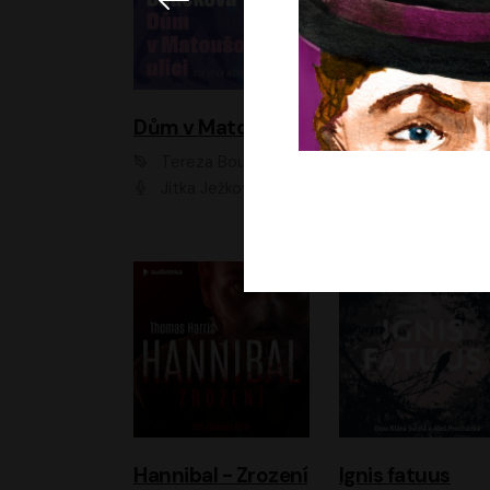
Dům v Matoušově ulici
Elity
Tereza Boučková
Jiří Havelka
Jitka Ježková
Anna Kameníková, Filip Březina, Jiří Lábus, Jiří Vyorálek, Klára Melíšková, Miloslav König, Miroslav Hanuš, Pavla Tomicová, Petr Lněnička, Richard Stanke, Taťjana Medveská, Václav Neužil, Vojtech Vond
Hannibal - Zrození
Ignis fatuus