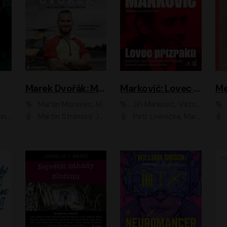
Marek Dvořák: Mezi nebem a pacientem
Markovič: Lovec přízraků
Martin Moravec, Marek Dvořák
Jiří Markovič, Viktorín Šulc
vá
Martin Stránský, Josef Pejchal, Petra Bučková
Petr Lněnička, Martin Zahálka, Barbara Lukešová, Michal Zelenka