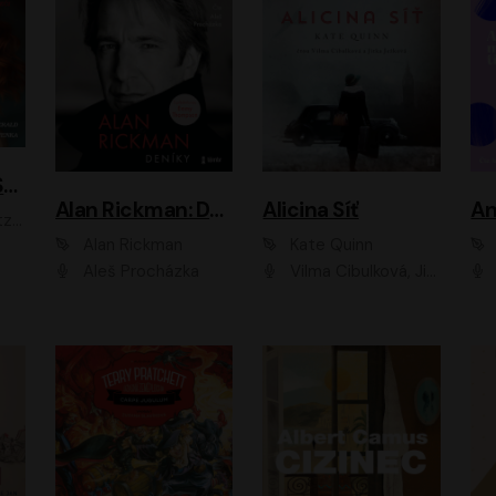
ACH, RUSOVLASÁ KOUZELNICE!
Alan Rickman: Deníky
Alicina Síť
An
ald
Alan Rickman
Kate Quinn
Aleš Procházka
Vilma Cibulková, Jitka Ježková