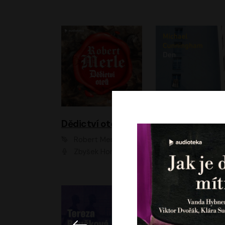
Dědictví otců
Den
Robert Merle
Michael Cunningha
Zbyšek Horák
Petr Stach