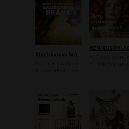
Abaddonova brána
Francis Scott Fitzger
James S. A. Corey
Rudolf Červenka
Ondřej Rychlý, Helena Dvořáková, Tereza Císařová, Jan Teplý, Jiří Vyorálek, Matěj Převrátil