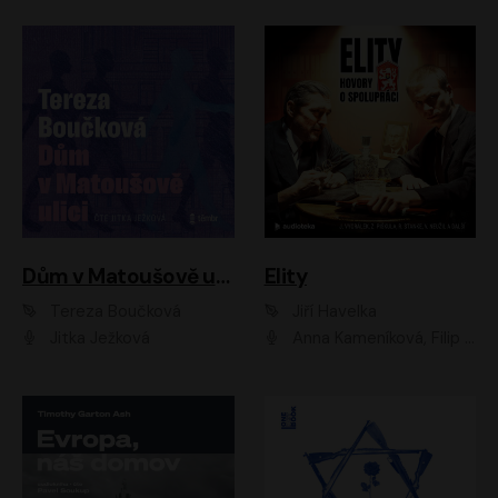
Dům v Matoušově ulici
Elity
Tereza Boučková
Jiří Havelka
Jitka Ježková
Anna Kameníková, Filip Březina, Jiří Lábus, Jiří Vyorálek, Klára Melíšková, Miloslav König, Miroslav Hanuš, Pavla Tomicová, Petr Lněnička, Richard Stanke, Taťjana Medveská, Václav Neužil, Vojtech Vondráček, Zdeněk Piškula