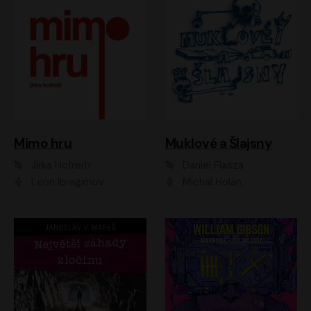
Muklové a Šlajsny
Mimo hru
Daniel Flasza
Jirka Hofreitr
Michal Holán
Leon Ibragimov