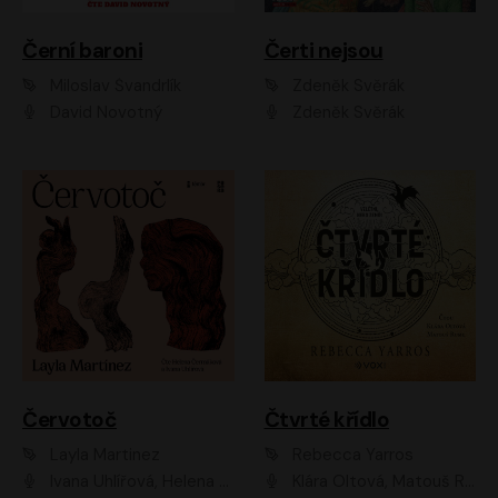
Černí baroni
Čerti nejsou
Miloslav Švandrlík
Zdeněk Svěrák
David Novotný
Zdeněk Svěrák
Červotoč
Čtvrté křídlo
Layla Martinez
Rebecca Yarros
Ivana Uhlířová, Helena Čermáková
Klára Oltová, Matouš Ruml