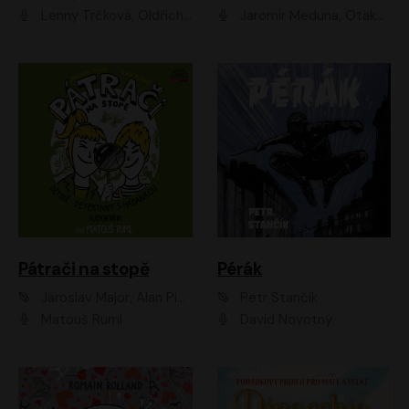
Lenny Trčková, Oldřich Kaiser
Jaromír Meduna, Otakar Brousek ml., Saša Rašilov
Pátrači na stopě
Pérák
Jaroslav Major, Alan Piskač
Petr Stančík
Matouš Ruml
David Novotný