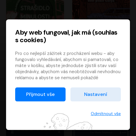
Aby web fungoval, jak má (souhlas
s cookies)
Strašidlo minulosti
Svět podle Garpa
Pro co nejlepší zážitek z procházení webu - aby
Jaroslav Velinský
John Irving
fungovalo vyhledávání, abychom si pamatovali, co
Libor Hruška
David Novotný
máte v košíku, abyste jednoduše zjistili stav vaší
objednávky, abychom vás neobtěžovali nevhodnou
reklamou a abyste se nemuseli pokaždé
přihlašovat.
Proto od vás potřebujeme souhlas se
Přijmout vše
Nastavení
zpracováním souborů cookies
, tj. malých souborů,
které se dočasně ukládají ve vašem prohlížeči.
Děkujeme, že nám ho dáte a pomůžete nám tak
Odmítnout vše
web zlepšovat.