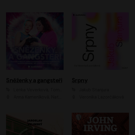
Sněženky a gangsteři
Srpny
Lenka Veverková, Tomáš Dianiška
Jakub Stanjura
Anna Kameníková, Nataša Bednářová, Tereza Hof, Taťjana Medvecká, Zuzana Slavíková, Šimon Krupa, Robert Mikluš, Jiří Vyorálek, Kryštof Hádek, Martin Hofmann, Martin Hruška
Veronika Lazorčáková