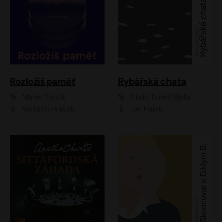
Rozložíš paměť
Rybářská chata
Marek Torčík
Stein Torleif Bjella
Vojtěch Hrabák
Jan Hájek