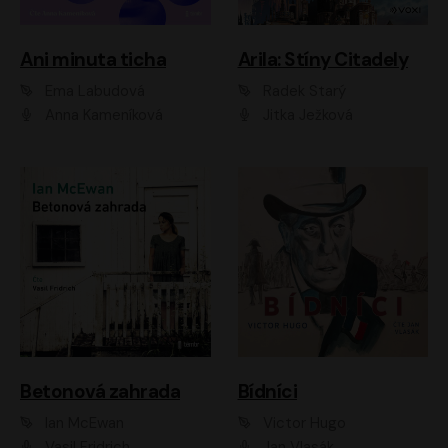
Ani minuta ticha
Arila: Stíny Citadely
Ema Labudová
Radek Starý
Anna Kameníková
Jitka Ježková
Betonová zahrada
Bídníci
Ian McEwan
Victor Hugo
Vasil Fridrich
Jan Vlasák