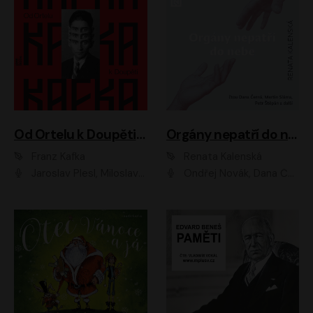
Od Ortelu k Doupěti – tucet Kafkových povídek
Orgány nepatří do nebe
Franz Kafka
Renata Kalenská
Jaroslav Plesl, Miloslav Mejzlík, David Novotný, Lukáš Hlavica, Jaromír Meduna, Václav Neužil, Otakar Brousek ml., Jan Holík, Václav Marhold
Ondřej Novák, Dana Černá, Martin Sláma, Petr Štěpán, Libor Hruška, Filip Jančík, Jakub Urbánek, Barbora Goldmannová, Karolína Zbořilová, Petra Šimberová, Richard Wágner, Klára Sochorová, Šárka Šildová, Zbyšek Horák, Anita Krausová