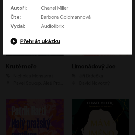
Autoři:
Chanel Miller
Čte:
Barbora Goldmannová
Vydal:
Audiolibrix
Přehrát ukázku
Kruté moře
Limonádový Joe
Nicholas Monsarrat
Jiří Brdečka
Pavel Soukup, Aleš Procházka, David Novotný, Marek Holý, Martin Preiss, Jakub Saic, Petr Neskusil, David Matásek, Vasil Fridrich, Pavel Rímský, Zuzana Slavíková, Zbyšek Horák, Martin Zahálka, Luboš Ondráček, Amélie Vránová, Andrea Elsnerová, Anna Theimerová, Antonín Navrátil, Apolena Velsová, Bohdan Tůma, Filip Jančík, Filip Švarc, Jan Škvor, Jiří Köhler, Kateřina Peřinová, Kristýna Nebeská, Kristýna Skružná, Ladislav Cigánek, Libor Terš, Lucie Timíková, Martin Hruška, Martin Stránský, Michal Holán, Michal Jagelka, Milada Vaňkátová, Oldřich Hajlich, Pavel Dytrt, Petr Burian, Petr Gelnar, Radek Hoppe, Radek Škvor, Radovan Vaculík, Richard Fiala, Robert Hájek, Robin Pařík, Roman Hajlich, Roman Říčař, Svatopluk Schuller, Terezie Taberyová, Valentina Vránová, Vojtěch hájek, Zuzana Kajnarová Říčařová
David Novotný