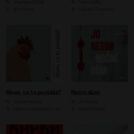
Vladislav Dolník
Franz Kafka
Igor Bareš
Kajetán Písařovic
Nives, co to povídáš?
Noční dům
Sacha Naspini
Jo Nesbo
Martina Hudečková, Jaromír Meduna, Zuzana Slavíková
Martin Preiss