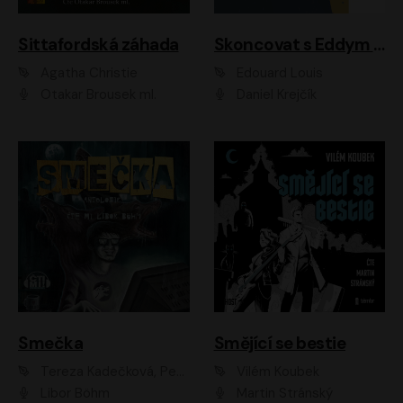
Sittafordská záhada
Skoncovat s Eddym B.
Agatha Christie
Édouard Louis
Otakar Brousek ml.
Daniel Krejčík
Smečka
Smějící se bestie
Tereza Kadečková, Petr Boček, Nelly Černohorská, Ondřej Kocáb, Ludmila Svozilová, Miroslav Pech, Karin Novotná, Jiří Sivok, Martin Štefko, Kateřina Malec Houfková, Tomáš Marton, Madla Pospíšilová Karasová, Michal Březina, Veronika Fiedlerová, Lukáš Vavrečka, Přemysl Krejčík, Mort Castle
Vilém Koubek
Libor Böhm
Martin Stránský