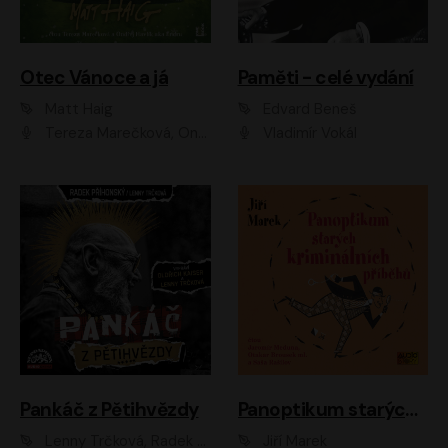
Otec Vánoce a já
Paměti - celé vydání
Matt Haig
Edvard Beneš
Tereza Marečková, Ondřej Endru Havlík
Vladimír Vokál
Pankáč z Pětihvězdy
Panoptikum starých kriminálních příběhů
Lenny Trčková, Radek Příhonský
Jiří Marek