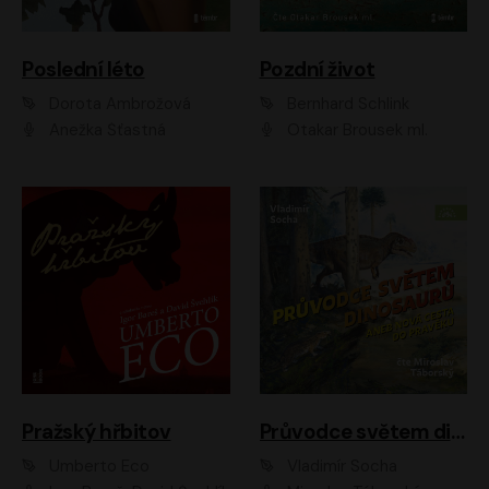
Poslední léto
Pozdní život
Dorota Ambrožová
Bernhard Schlink
Anežka Šťastná
Otakar Brousek ml.
Pražský hřbitov
Průvodce světem dinosaurů aneb Nová cesta do pravěku
Umberto Eco
Vladimír Socha