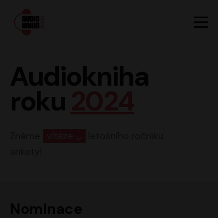
Hlavn
Men
Audiokniha roku
Audiokniha
roku
2024
Známe
vítěze
letošního ročníku
ankety!
Nominace