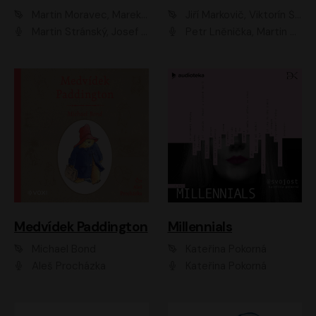
Martin Moravec, Marek Dvořák
Jiří Markovič, Viktorín Šulc
Martin Stránský, Josef Pejchal, Petra Bučková
Petr Lněnička, Martin Zahálka, Barbara Lukešová, Michal Zelenka
Medvídek Paddington
Millennials
Michael Bond
Kateřina Pokorná
Aleš Procházka
Kateřina Pokorná