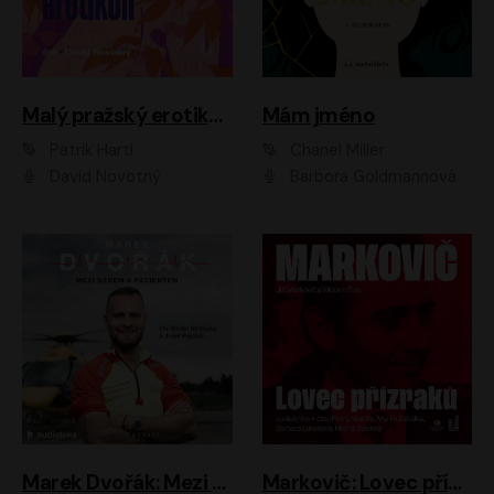
Malý pražský erotikon
Mám jméno
Patrik Hartl
Chanel Miller
David Novotný
Barbora Goldmannová
Marek Dvořák: Mezi nebem a pacientem
Markovič: Lovec přízraků