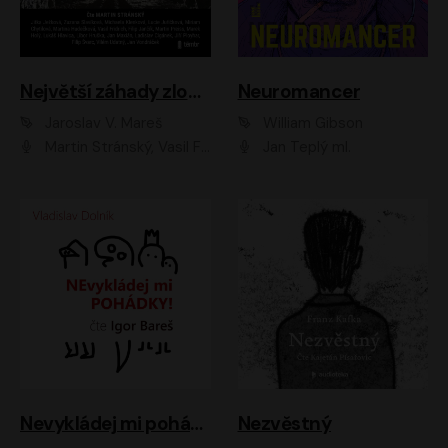
Největší záhady zločinu
Neuromancer
Jaroslav V. Mareš
William Gibson
Martin Stránský, Vasil Fridrich, Filip Jančík, Martin Preiss, Marek Holý, Lukáš Hlavica, Libor Hruška, Jan Maxián, Ladislav Cigánek, Jiří Ployhar, Filip Švarc, Vilém Udatný, Jan Vondráček, Jitka Ježková, Zuzana Slavíková, Michaela Klenková, Lucie Juřičková, Miriam Chytilová, Martina Hudečková
Jan Teplý ml.
Nevykládej mi pohádky
Nezvěstný