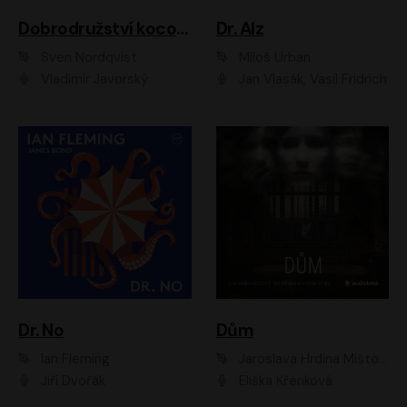
Dobrodružství kocoura Fiškuse a dědy Pettsona 1
Dr. Alz
Sven Nordqvist
Miloš Urban
Vladimír Javorský
Jan Vlasák, Vasil Fridrich
Dr. No
Dům
Ian Fleming
Jaroslava Hrdina Mištová
Jiří Dvořák
Eliška Křenková