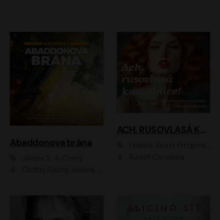
ACH, RUSOVLASÁ KOUZELNICE!
Abaddonova brána
Francis Scott Fitzgerald
Rudolf Červenka
James S. A. Corey
Ondřej Rychlý, Helena Dvořáková, Tereza Císařová, Jan Teplý, Jiří Vyorálek, Matěj Převrátil