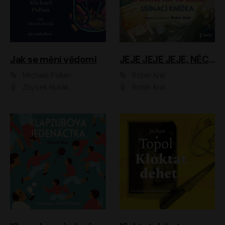
Jak se mění vědomí
JEJE JEJE JEJE, NĚCO SE MI DĚJE + PROBOUZECÍ KNÍŽKA + OPATRNĚ NA TO MRNĚ + USÍNACÍ KNÍŽKA
Michael Pollan
Robin Král
Zbyšek Horák
Robin Král