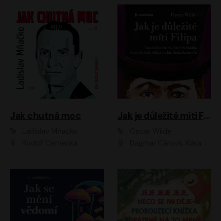
Jak chutná moc
Jak je důležité míti Filipa
Ladislav Mňačko
Oscar Wilde
Rudolf Červenka
Dagmar Čárová, Klára Suchá, Martin Hruška, Otakar Brousek ml., Pavel Neškudla, Radek Hoppe, Šárka Krausová, Vanda Hybnerová, Viktor Dvořák