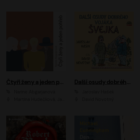
Čtyři ženy a jeden pohřeb
Další osudy dobrého vojáka Švejka
Narine Abgarjanová
Jaroslav Hašek
Martina Hudečková, Jaromír Meduna
David Novotný