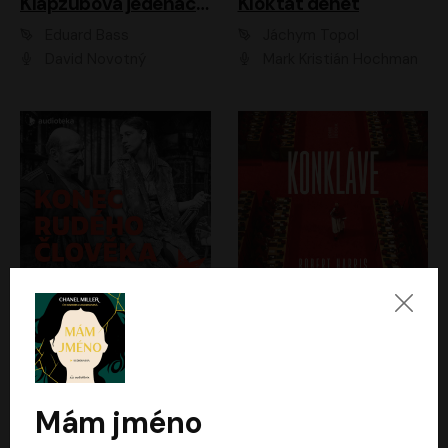
Klapzubova jedenáctka
Kloktat dehet
Eduard Bass
Jáchym Topol
David Novotný
Mark Kristián Hochman
Konec rudého člověka
Konkláve
Světlana Alexijevičová, Daniel Majling
Robert Harris
Jan Sklenář, Jan Staněk, Jan Vondráček, Johanna Tesařová, Klára Sedláčková Ottová, Magdalena Zimová, Marie Poulová, Martin Matejka, Miroslav Zavičár, Pavel Neškudla, Samuel Toman, Šimon Kučera, Štěpánka Fingerhutová, Tomáš Turek
Jan Kolařík
Mám jméno