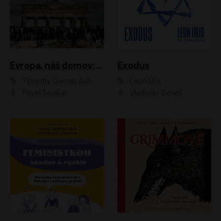
Evropa, náš domov: Od vylodění v Normandii po válku na Ukrajině
Exodus
Timothy Garton Ash
Leon Uris
Pavel Soukup
Vladislav Beneš