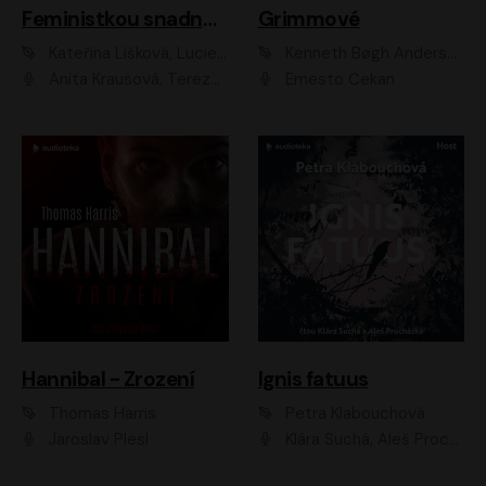
Feministkou snadno a rychle
Grimmové
Kateřina Lišková, Lucie Jarkovská
Kenneth Bøgh Andersen, Benni Bødker
Anita Krausová, Tereza Dočkalová
Ernesto Čekan
Hannibal - Zrození
Ignis fatuus
Thomas Harris
Petra Klabouchová
Jaroslav Plesl
Klára Suchá, Aleš Procházka