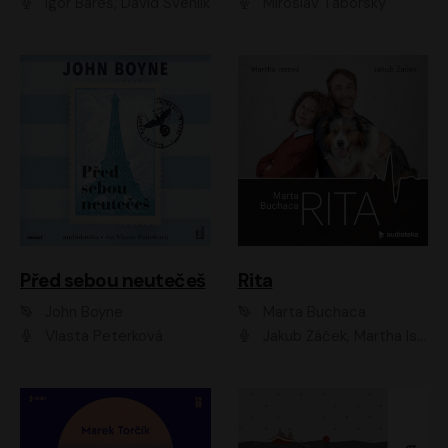
Igor Bareš, David Švehlík
Miroslav Táborský
Před sebou neutečeš
Rita
John Boyne
Marta Buchaca
Vlasta Peterková
Jakub Žáček, Martha Issová