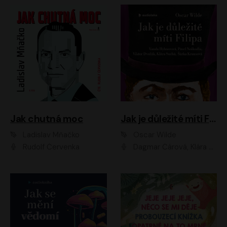
Jak chutná moc
Jak je důležité míti Filipa
Ladislav Mňačko
Oscar Wilde
Rudolf Červenka
Dagmar Čárová, Klára Suchá, Martin Hruška, Otakar Brousek ml., Pavel Neškudla, Radek Hoppe, Šárka Krausová, Vanda Hybnerová, Viktor Dvořák