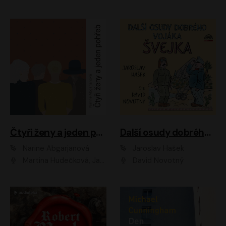
Čtyři ženy a jeden pohřeb
Další osudy dobrého vojáka Švejka
Narine Abgarjanová
Jaroslav Hašek
Martina Hudečková, Jaromír Meduna
David Novotný