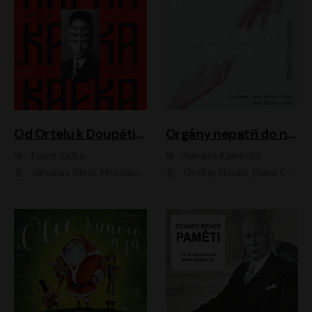
Od Ortelu k Doupěti – tucet Kafkových povídek
Orgány nepatří do nebe
Franz Kafka
Renata Kalenská
Jaroslav Plesl, Miloslav Mejzlík, David Novotný, Lukáš Hlavica, Jaromír Meduna, Václav Neužil, Otakar Brousek ml., Jan Holík, Václav Marhold
Ondřej Novák, Dana Černá, Martin Sláma, Petr Štěpán, Libor Hruška, Filip Jančík, Jakub Urbánek, Barbora Goldmannová, Karolína Zbořilová, Petra Šimberová, Richard Wágner, Klára Sochorová, Šárka Šildová, Zbyšek Horák, Anita Krausová