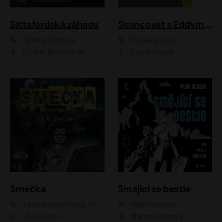
Sittafordská záhada
Skoncovat s Eddym B.
Agatha Christie
Édouard Louis
Otakar Brousek ml.
Daniel Krejčík
Smečka
Smějící se bestie
Tereza Kadečková, Petr Boček, Nelly Černohorská, Ondřej Kocáb, Ludmila Svozilová, Miroslav Pech, Karin Novotná, Jiří Sivok, Martin Štefko, Kateřina Malec Houfková, Tomáš Marton, Madla Pospíšilová Karasová, Michal Březina, Veronika Fiedlerová, Lukáš Vavrečka, Přemysl Krejčík, Mort Castle
Vilém Koubek
Libor Böhm
Martin Stránský