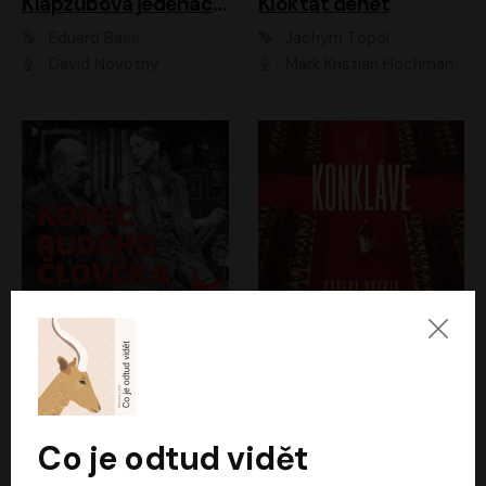
Klapzubova jedenáctka
Kloktat dehet
Eduard Bass
Jáchym Topol
David Novotný
Mark Kristián Hochman
Konec rudého člověka
Konkláve
Světlana Alexijevičová, Daniel Majling
Robert Harris
Jan Sklenář, Jan Staněk, Jan Vondráček, Johanna Tesařová, Klára Sedláčková Ottová, Magdalena Zimová, Marie Poulová, Martin Matejka, Miroslav Zavičár, Pavel Neškudla, Samuel Toman, Šimon Kučera, Štěpánka Fingerhutová, Tomáš Turek
Jan Kolařík
Co je odtud vidět