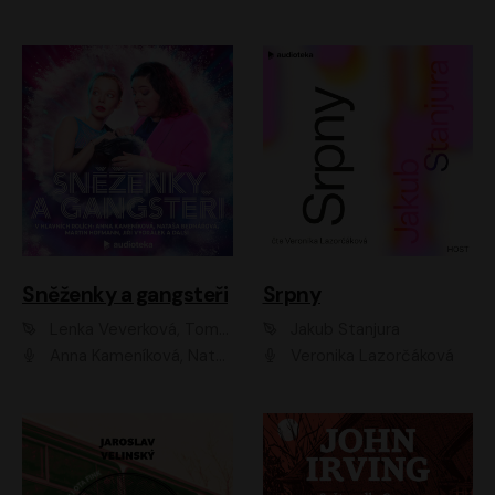
Sněženky a gangsteři
Srpny
Lenka Veverková, Tomáš Dianiška
Jakub Stanjura
Anna Kameníková, Nataša Bednářová, Tereza Hof, Taťjana Medvecká, Zuzana Slavíková, Šimon Krupa, Robert Mikluš, Jiří Vyorálek, Kryštof Hádek, Martin Hofmann, Martin Hruška
Veronika Lazorčáková