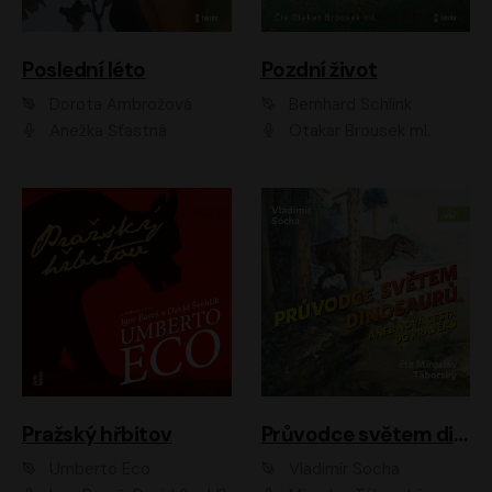
Poslední léto
Pozdní život
Dorota Ambrožová
Bernhard Schlink
Anežka Šťastná
Otakar Brousek ml.
Pražský hřbitov
Průvodce světem dinosaurů aneb Nová cesta do pravěku
Umberto Eco
Vladimír Socha