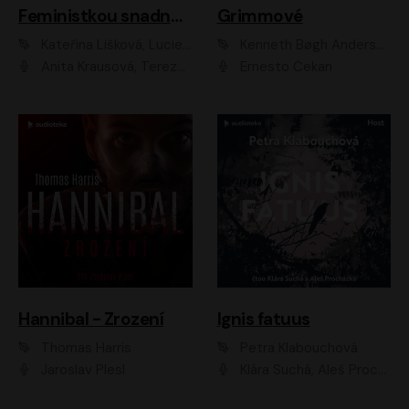
Feministkou snadno a rychle
Grimmové
Kateřina Lišková, Lucie Jarkovská
Kenneth Bøgh Andersen, Benni Bødker
Anita Krausová, Tereza Dočkalová
Ernesto Čekan
Hannibal - Zrození
Ignis fatuus
Thomas Harris
Petra Klabouchová
Jaroslav Plesl
Klára Suchá, Aleš Procházka