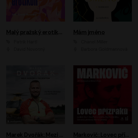
Malý pražský erotikon
Mám jméno
Patrik Hartl
Chanel Miller
David Novotný
Barbora Goldmannová
Marek Dvořák: Mezi nebem a pacientem
Markovič: Lovec přízraků