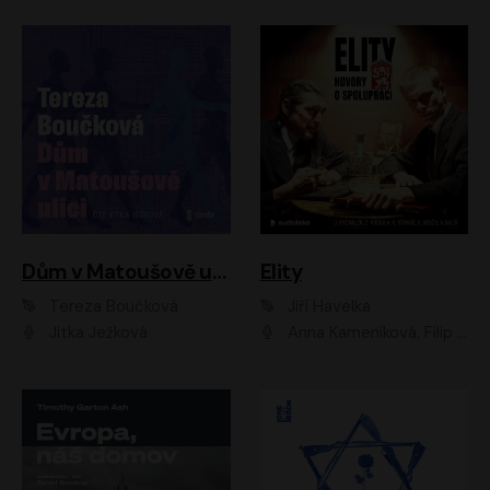
Dům v Matoušově ulici
Elity
Tereza Boučková
Jiří Havelka
Jitka Ježková
Anna Kameníková, Filip Březina, Jiří Lábus, Jiří Vyorálek, Klára Melíšková, Miloslav König, Miroslav Hanuš, Pavla Tomicová, Petr Lněnička, Richard Stanke, Taťjana Medveská, Václav Neužil, Vojtech Vondráček, Zdeněk Piškula