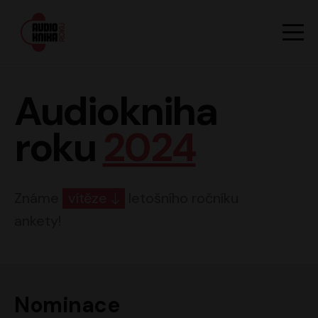
Hlavn
Men
Audiokniha roku
Audiokniha
roku
2024
Známe
vítěze
letošního ročníku
ankety!
Nominace