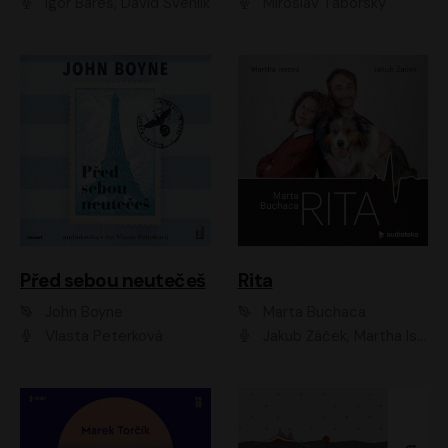
Igor Bareš, David Švehlík
Miroslav Táborský
Před sebou neutečeš
Rita
John Boyne
Marta Buchaca
Vlasta Peterková
Jakub Žáček, Martha Issová