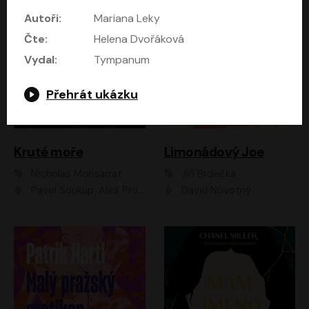
Autoři:
Mariana Leky
Čte:
Helena Dvořáková
Vydal:
Tympanum
Přehrát ukázku
Kruté moře
Limonádový Joe
Nicholas Monsarrat
Jiří Brdečka
Pavel Soukup, Aleš Procházka, David Novotný, Marek Holý, Martin Preiss, Jakub Saic, Petr Neskusil, David Matásek, Vasil Fridrich, Pavel Rímský, Zuzana Slavíková, Zbyšek Horák, Martin Zahálka, Luboš Ondráček, Amélie Vránová, Andrea Elsnerová, Anna Theimerová, Antonín Navrátil, Apolena Velsová, Bohdan Tůma, Filip Jančík, Filip Švarc, Jan Škvor, Jiří Köhler, Kateřina Peřinová, Kristýna Nebeská, Kristýna Skružná, Ladislav Cigánek, Libor Terš, Lucie Timíková, Martin Hruška, Martin Stránský, Michal Holán, Michal Jagelka, Milada Vaňkátová, Oldřich Hajlich, Pavel Dytrt, Petr Burian, Petr Gelnar, Radek Hoppe, Radek Škvor, Radovan Vaculík, Richard Fiala, Robert Hájek, Robin Pařík, Roman Hajlich, Roman Říčař, Svatopluk Schuller, Terezie Taberyová, Valentina Vránová, Vojtěch hájek, Zuzana Kajnarová Říčařová
David Novotný