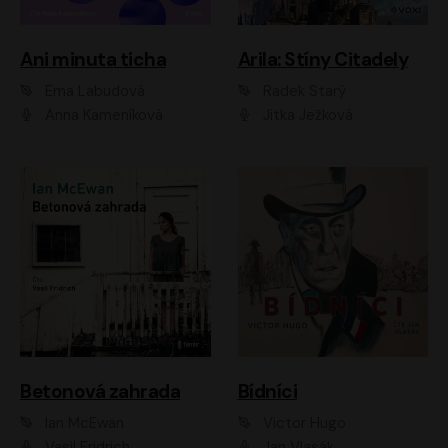
Ani minuta ticha
Arila: Stíny Citadely
Ema Labudová
Radek Starý
Anna Kameníková
Jitka Ježková
Betonová zahrada
Bídníci
Ian McEwan
Victor Hugo
Vasil Fridrich
Jan Vlasák