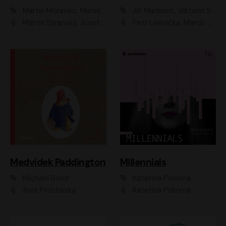
Martin Moravec, Marek Dvořák
Jiří Markovič, Viktorín Šulc
Martin Stránský, Josef Pejchal, Petra Bučková
Petr Lněnička, Martin Zahálka, Barbara Lukešová, Michal Zelenka
Medvídek Paddington
Millennials
Michael Bond
Kateřina Pokorná
Aleš Procházka
Kateřina Pokorná