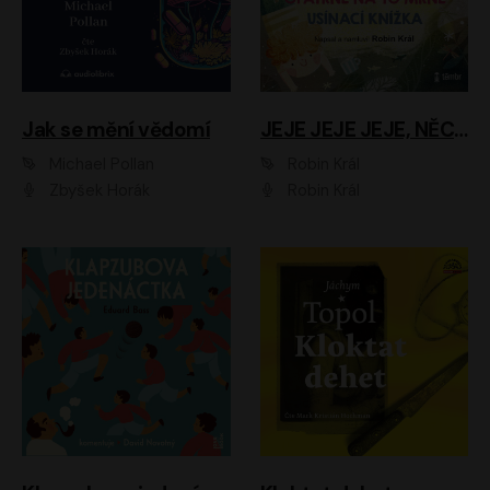
Jak se mění vědomí
JEJE JEJE JEJE, NĚCO SE MI DĚJE + PROBOUZECÍ KNÍŽKA + OPATRNĚ NA TO MRNĚ + USÍNACÍ KNÍŽKA
Michael Pollan
Robin Král
Zbyšek Horák
Robin Král