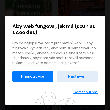
Aby web fungoval, jak má (souhlas
s cookies)
Strašidlo minulosti
Svět podle Garpa
Pro co nejlepší zážitek z procházení webu - aby
Jaroslav Velinský
John Irving
fungovalo vyhledávání, abychom si pamatovali, co
Libor Hruška
David Novotný
máte v košíku, abyste jednoduše zjistili stav vaší
objednávky, abychom vás neobtěžovali nevhodnou
reklamou a abyste se nemuseli pokaždé
přihlašovat.
Proto od vás potřebujeme souhlas se
Přijmout vše
Nastavení
zpracováním souborů cookies
, tj. malých souborů,
které se dočasně ukládají ve vašem prohlížeči.
Děkujeme, že nám ho dáte a pomůžete nám tak
Odmítnout vše
web zlepšovat.