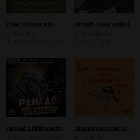
Otec Vánoce a já
Paměti - celé vydání
Matt Haig
Edvard Beneš
Tereza Marečková, Ondřej Endru Havlík
Vladimír Vokál
Pankáč z Pětihvězdy
Panoptikum starých kriminálních příběhů
Lenny Trčková, Radek Příhonský
Jiří Marek