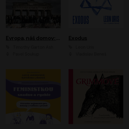
Evropa, náš domov: Od vylodění v Normandii po válku na Ukrajině
Exodus
Timothy Garton Ash
Leon Uris
Pavel Soukup
Vladislav Beneš