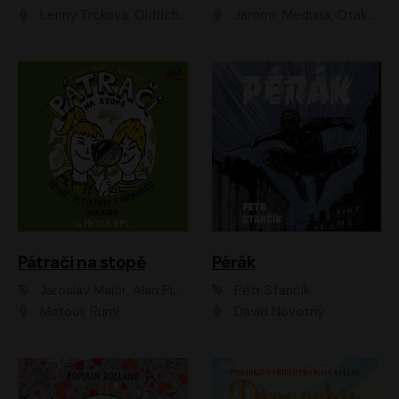
Lenny Trčková, Oldřich Kaiser
Jaromír Meduna, Otakar Brousek ml., Saša Rašilov
Pátrači na stopě
Pérák
Jaroslav Major, Alan Piskač
Petr Stančík
Matouš Ruml
David Novotný