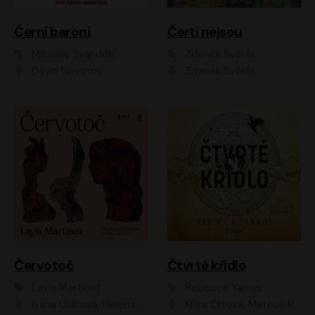
Černí baroni
Čerti nejsou
Miloslav Švandrlík
Zdeněk Svěrák
David Novotný
Zdeněk Svěrák
Červotoč
Čtvrté křídlo
Layla Martinez
Rebecca Yarros
Ivana Uhlířová, Helena Čermáková
Klára Oltová, Matouš Ruml