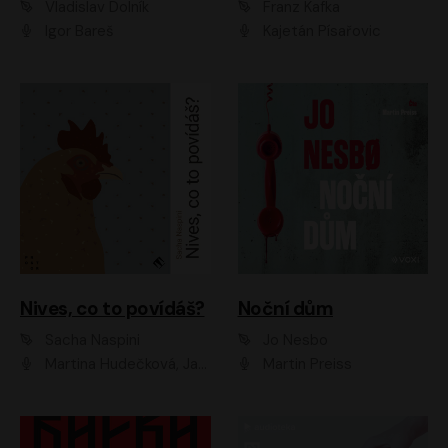
Vladislav Dolník
Franz Kafka
Igor Bareš
Kajetán Písařovic
Nives, co to povídáš?
Noční dům
Sacha Naspini
Jo Nesbo
Martina Hudečková, Jaromír Meduna, Zuzana Slavíková
Martin Preiss