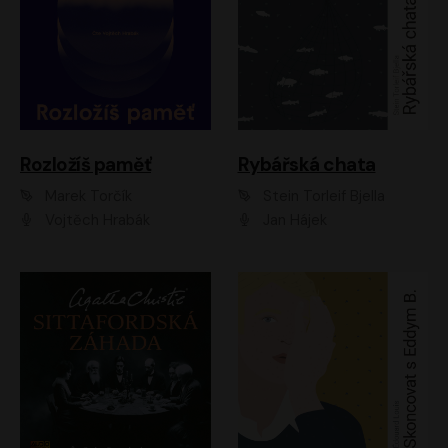
Rozložíš paměť
Rybářská chata
Marek Torčík
Stein Torleif Bjella
Vojtěch Hrabák
Jan Hájek