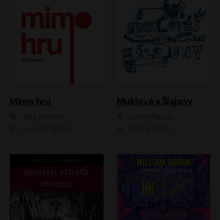
Muklové a Šlajsny
Mimo hru
Daniel Flasza
Jirka Hofreitr
Michal Holán
Leon Ibragimov