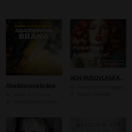
ACH, RUSOVLASÁ KOUZELNICE!
Abaddonova brána
Francis Scott Fitzgerald
Rudolf Červenka
James S. A. Corey
Ondřej Rychlý, Helena Dvořáková, Tereza Císařová, Jan Teplý, Jiří Vyorálek, Matěj Převrátil