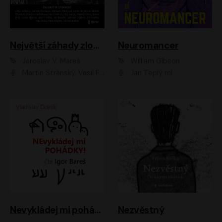
Největší záhady zločinu
Neuromancer
Jaroslav V. Mareš
William Gibson
Martin Stránský, Vasil Fridrich, Filip Jančík, Martin Preiss, Marek Holý, Lukáš Hlavica, Libor Hruška, Jan Maxián, Ladislav Cigánek, Jiří Ployhar, Filip Švarc, Vilém Udatný, Jan Vondráček, Jitka Ježková, Zuzana Slavíková, Michaela Klenková, Lucie Juřičková, Miriam Chytilová, Martina Hudečková
Jan Teplý ml.
Nevykládej mi pohádky
Nezvěstný