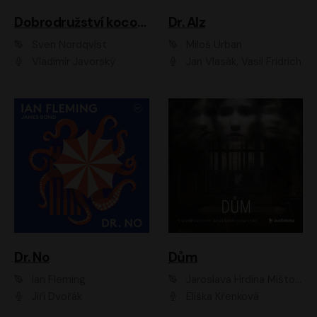
Dobrodružství kocoura Fiškuse a dědy Pettsona 1
Dr. Alz
Sven Nordqvist
Miloš Urban
Vladimír Javorský
Jan Vlasák, Vasil Fridrich
Dr. No
Dům
Ian Fleming
Jaroslava Hrdina Mištová
Jiří Dvořák
Eliška Křenková