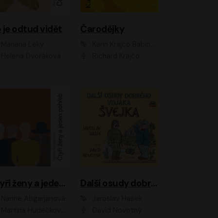
 je odtud vidět
Čarodějky
Mariana Leky
Karin Krajčo Babinská
Helena Dvořáková
Richard Krajčo
Čtyři ženy a jeden pohřeb
Další osudy dobrého vojáka Švejka
Narine Abgarjanová
Jaroslav Hašek
Martina Hudečková, Jaromír Meduna
David Novotný