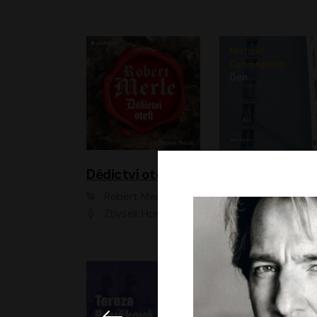
Dědictví otců
Den
Robert Merle
Michael Cunningha
Zbyšek Horák
Petr Stach