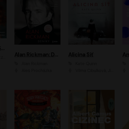
ACH, RUSOVLASÁ KOUZELNICE!
Alan Rickman: Deníky
Alicina Síť
An
ald
Alan Rickman
Kate Quinn
Aleš Procházka
Vilma Cibulková, Jitka Ježková