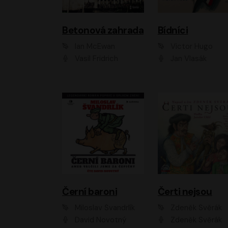
Betonová zahrada
Bídníci
Ian McEwan
Victor Hugo
Vasil Fridrich
Jan Vlasák
Černí baroni
Čerti nejsou
Miloslav Švandrlík
Zdeněk Svěrák
David Novotný
Zdeněk Svěrák