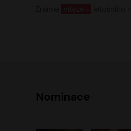
Známe
vítěze
letošního r
Nominace