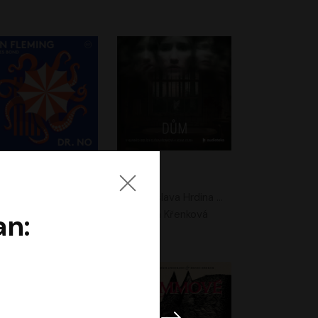
. No
Dům
Ian Fleming
Jaroslava Hrdina Mištová
Jiří Dvořák
Eliška Křenková
an: