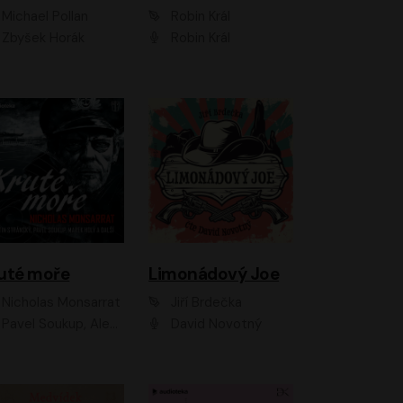
Michael Pollan
Robin Král
Zbyšek Horák
Robin Král
uté moře
Limonádový Joe
Nicholas Monsarrat
Jiří Brdečka
up, Aleš Procházka, David Novotný, Marek Holý, Martin Preiss, Jakub Saic, Petr Neskusil, David Matásek, Vasil Fridrich, Pavel Rímský, Zuzana Slavíková, Zbyšek Horák, Martin Zahálka, Luboš Ondráček, Amélie Vránová, Andrea Elsnerová, Anna Theimerová, Antonín Navrátil, Apolena Velsová, Bohdan Tůma, Filip Jančík, Filip Švarc, Jan Škvor, Jiří Köhler, Kateřina Peřinová, Kristýna Nebeská, Kristýna Skružná, Ladislav Cigánek, Libor Terš, Lucie Timíková, Martin Hruška, Martin Stránský, Michal Holán, Michal Jagelka, Milada Vaňkátová, Oldřich Hajlich, Pavel Dytrt, Petr Burian, Petr Gelnar, Radek Hoppe, Radek Škvor, Radovan Vaculík, Richard Fiala, Robert Hájek, Robin Pařík, Roman Hajlich, Roman Říčař, Svatopluk Schuller, Terezie Taberyová, Valentina Vránová, Vojtěch hájek, Zuzana Kajnarová Říčařová
David Novotný