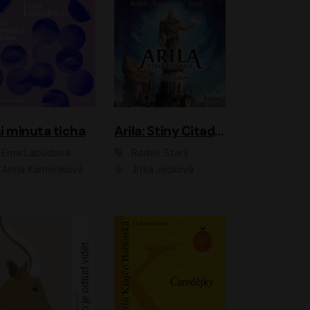
i minuta ticha
Arila: Stíny Citadely
Ema Labudová
Radek Starý
Anna Kameníková
Jitka Ježková