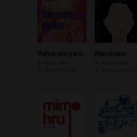
Malý pražský erotikon
Mám jméno
Patrik Hartl
Chanel Miller
David Novotný
Barbora Goldmanno