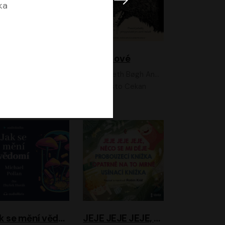
ka
Feministkou snadno a rychle
Grimmové
Kateřina Lišková, Lucie Jarkovská
Kenneth Bøgh Andersen, Benni Bødker
Anita Krausová, Tereza Dočkalová
Ernesto Čekan
Jak se mění vědomí
JEJE JEJE JEJE, NĚCO SE MI DĚJE + PROBOUZECÍ KNÍŽKA + OPATRNĚ NA TO MRNĚ + USÍNACÍ KNÍŽKA