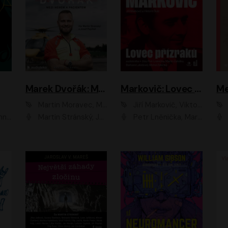
Marek Dvořák: Mezi nebem a pacientem
Markovič: Lovec přízraků
Martin Moravec, Marek Dvořák
Jiří Markovič, Viktorín Šulc
vá
Martin Stránský, Josef Pejchal, Petra Bučková
Petr Lněnička, Martin Zahálka, Barbara Lukešová, Michal Zelenka