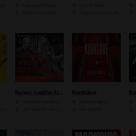
ová
Ladislav Mňačko
Oscar Wilde
ka
Rudolf Červenka
Dagmar Čárová, Klára Suchá, Martin Hruška, Otakar Brousek ml., Pavel Neškudla, Radek Hoppe, Šárka Krausová, Vanda Hybnerová, Viktor Dvořák
Konec rudého člověka
Konkláve
Kr
Světlana Alexijevičová, Daniel Majling
Robert Harris
man
Jan Sklenář, Jan Staněk, Jan Vondráček, Johanna Tesařová, Klára Sedláčková Ottová, Magdalena Zimová, Marie Poulová, Martin Matejka, Miroslav Zavičár, Pavel Neškudla, Samuel Toman, Šimon Kučera, Štěpánka Fingerhutová, Tomáš Turek
Jan Kolařík
Pavel Souk