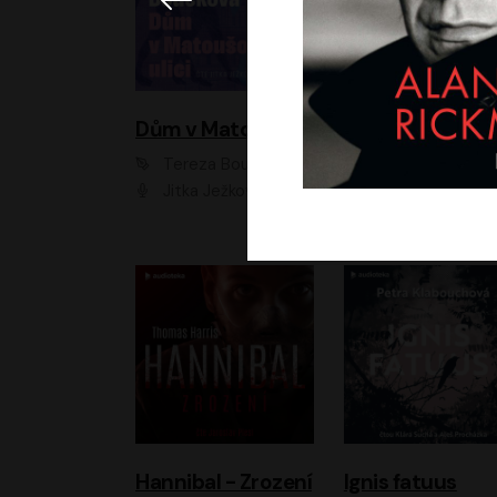
Dům v Matoušově ulici
Elity
Tereza Boučková
Jiří Havelka
Jitka Ježková
Anna Kameníková, Filip Březina, Jiří Lábus, Jiří Vyorálek, Klára Melíšková, Miloslav König, Miroslav Hanuš, Pavla Tomicová, Petr Lněnička, Richard Stanke, Taťjana Medveská, Václav Neužil, Vojtech Vond
Hannibal - Zrození
Ignis fatuus