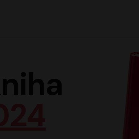
Hlav
niha
024