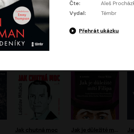
Čte:
Aleš Procház
Vydal:
Témbr
Přehrát ukázku
Evropa, náš domov: Od vylodění v Normandii po válku na Ukrajině
Exodus
Timothy Garton Ash
Leon Uris
ráček, Zdeněk Piškula
Pavel Soukup
Vladislav Beneš
Jak chutná moc
Jak je důležité míti Filipa