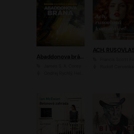
Abaddonova brána
Francis Scott Fitzger
James S. A. Corey
Rudolf Červenka
Ondřej Rychlý, Helena Dvořáková, Tereza Císařová, Jan Teplý, Jiří Vyorálek, Matěj Převrátil