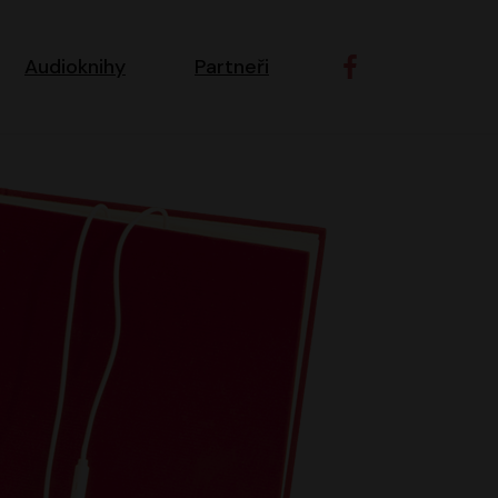
ní navigace
Audioknihy
Partneři