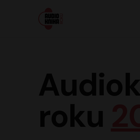
Audiokniha roku
Audiok
roku
2