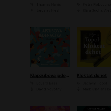
Thomas Harris
Petra Klabouch
Jaroslav Plesl
Klára Suchá, Aleš Procház
Klapzubova jedenáctka
Kloktat dehet
Eduard Bass
Jáchym Topol
David Novotný
Mark Kristián Hoch