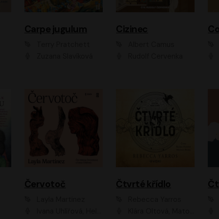
Carpe jugulum
Cizinec
Co
Terry Pratchett
Albert Camus
Zuzana Slavíková
Rudolf Červenka
Červotoč
Čtvrté křídlo
Layla Martinez
Rebecca Yarros
Ivana Uhlířová, Helena Čermáková
Klára Oltová, Matouš Ruml