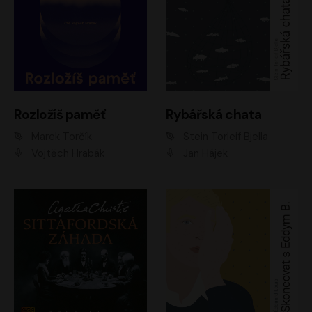
Rozložíš paměť
Rybářská chata
Marek Torčík
Stein Torleif Bjella
Vojtěch Hrabák
Jan Hájek