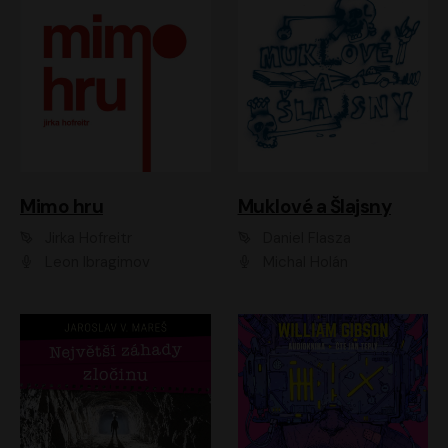
Muklové a Šlajsny
Mimo hru
Daniel Flasza
Jirka Hofreitr
Michal Holán
Leon Ibragimov