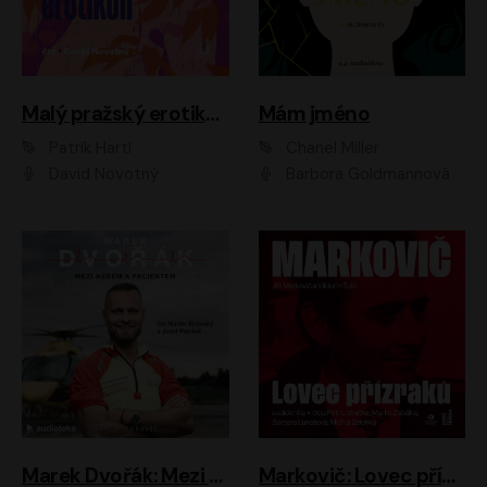
Malý pražský erotikon
Mám jméno
Patrik Hartl
Chanel Miller
David Novotný
Barbora Goldmannová
Marek Dvořák: Mezi nebem a pacientem
Markovič: Lovec přízraků