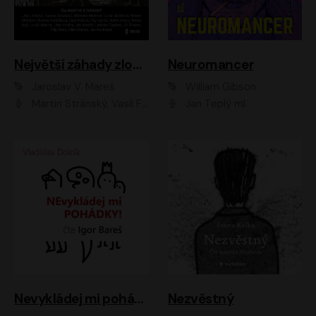
Největší záhady zločinu
Neuromancer
Jaroslav V. Mareš
William Gibson
Martin Stránský, Vasil Fridrich, Filip Jančík, Martin Preiss, Marek Holý, Lukáš Hlavica, Libor Hruška, Jan Maxián, Ladislav Cigánek, Jiří Ployhar, Filip Švarc, Vilém Udatný, Jan Vondráček, Jitka Ježková, Zuzana Slavíková, Michaela Klenková, Lucie Juřičková, Miriam Chytilová, Martina Hudečková
Jan Teplý ml.
Nevykládej mi pohádky
Nezvěstný