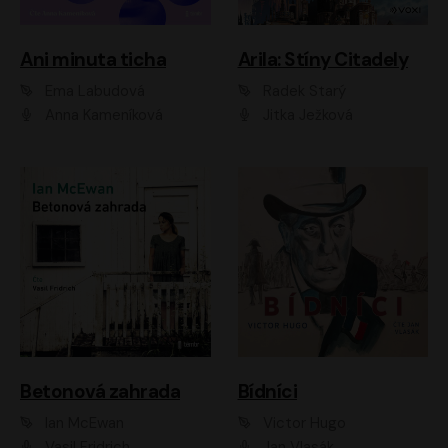
Ani minuta ticha
Arila: Stíny Citadely
Ema Labudová
Radek Starý
Anna Kameníková
Jitka Ježková
Betonová zahrada
Bídníci
Ian McEwan
Victor Hugo
Vasil Fridrich
Jan Vlasák