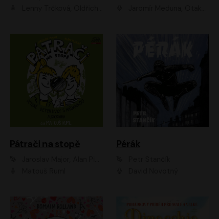
Lenny Trčková, Oldřich Kaiser
Jaromír Meduna, Otakar Brousek ml., Saša Rašilov
Pátrači na stopě
Pérák
Jaroslav Major, Alan Piskač
Petr Stančík
Matouš Ruml
David Novotný