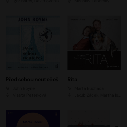
Igor Bareš, David Švehlík
Miroslav Táborský
Před sebou neutečeš
Rita
John Boyne
Marta Buchaca
Vlasta Peterková
Jakub Žáček, Martha Issová