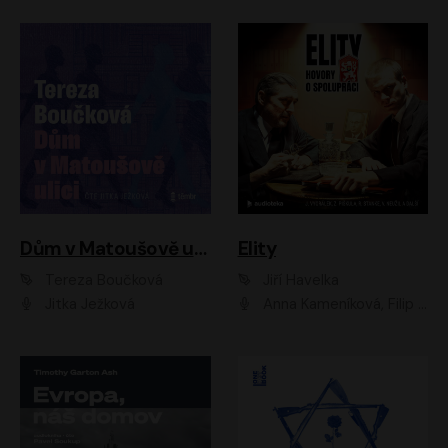
Dům v Matoušově ulici
Elity
Tereza Boučková
Jiří Havelka
Jitka Ježková
Anna Kameníková, Filip Březina, Jiří Lábus, Jiří Vyorálek, Klára Melíšková, Miloslav König, Miroslav Hanuš, Pavla Tomicová, Petr Lněnička, Richard Stanke, Taťjana Medveská, Václav Neužil, Vojtech Vondráček, Zdeněk Piškula