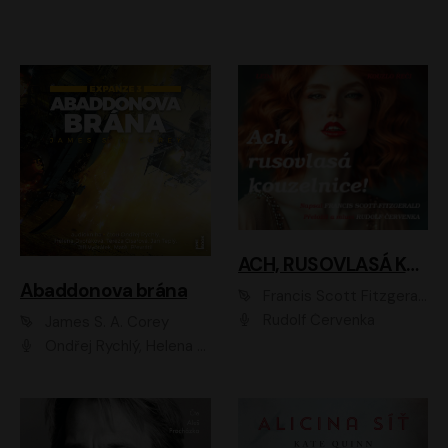
ACH, RUSOVLASÁ KOUZELNICE!
Abaddonova brána
Francis Scott Fitzgerald
Rudolf Červenka
James S. A. Corey
Ondřej Rychlý, Helena Dvořáková, Tereza Císařová, Jan Teplý, Jiří Vyorálek, Matěj Převrátil