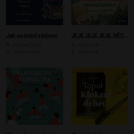
Jak se mění vědomí
JEJE JEJE JEJE, NĚCO SE MI DĚJE + PROBOUZECÍ KNÍŽKA + OPATRNĚ NA TO MRNĚ + USÍNACÍ KNÍŽKA
Michael Pollan
Robin Král
Zbyšek Horák
Robin Král