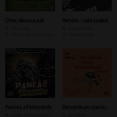
Otec Vánoce a já
Paměti - celé vydání
Matt Haig
Edvard Beneš
Tereza Marečková, Ondřej Endru Havlík
Vladimír Vokál
Pankáč z Pětihvězdy
Panoptikum starých kriminálních příběhů
Lenny Trčková, Radek Příhonský
Jiří Marek