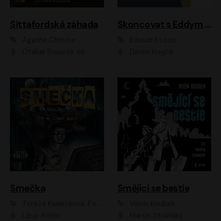
Sittafordská záhada
Skoncovat s Eddym B.
Agatha Christie
Édouard Louis
Otakar Brousek ml.
Daniel Krejčík
Smečka
Smějící se bestie
Tereza Kadečková, Petr Boček, Nelly Černohorská, Ondřej Kocáb, Ludmila Svozilová, Miroslav Pech, Karin Novotná, Jiří Sivok, Martin Štefko, Kateřina Malec Houfková, Tomáš Marton, Madla Pospíšilová Karasová, Michal Březina, Veronika Fiedlerová, Lukáš Vavrečka, Přemysl Krejčík, Mort Castle
Vilém Koubek
Libor Böhm
Martin Stránský