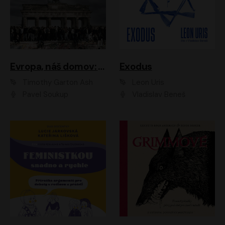
Evropa, náš domov: Od vylodění v Normandii po válku na Ukrajině
Exodus
Timothy Garton Ash
Leon Uris
Pavel Soukup
Vladislav Beneš