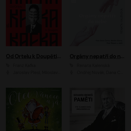
Od Ortelu k Doupěti – tucet Kafkových povídek
Orgány nepatří do nebe
Franz Kafka
Renata Kalenská
Jaroslav Plesl, Miloslav Mejzlík, David Novotný, Lukáš Hlavica, Jaromír Meduna, Václav Neužil, Otakar Brousek ml., Jan Holík, Václav Marhold
Ondřej Novák, Dana Černá, Martin Sláma, Petr Štěpán, Libor Hruška, Filip Jančík, Jakub Urbánek, Barbora Goldmannová, Karolína Zbořilová, Petra Šimberová, Richard Wágner, Klára Sochorová, Šárka Šildová, Zbyšek Horák, Anita Krausová