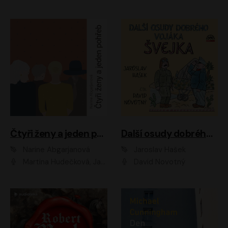
Čtyři ženy a jeden pohřeb
Další osudy dobrého vojáka Švejka
Narine Abgarjanová
Jaroslav Hašek
Martina Hudečková, Jaromír Meduna
David Novotný