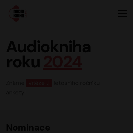
Hlavn
Men
Audiokniha roku
Audiokniha
roku
2024
Známe
vítěze
letošního ročníku
ankety!
Nominace