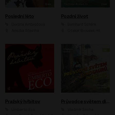
Poslední léto
Pozdní život
Dorota Ambrožová
Bernhard Schlink
Anežka Šťastná
Otakar Brousek ml.
Pražský hřbitov
Průvodce světem dinosaurů aneb Nová cesta do pravěku
Umberto Eco
Vladimír Socha