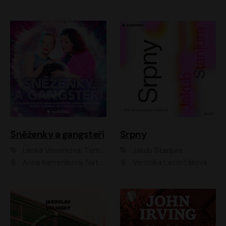
Sněženky a gangsteři
Srpny
Lenka Veverková, Tomáš Dianiška
Jakub Stanjura
Anna Kameníková, Nataša Bednářová, Tereza Hof, Taťjana Medvecká, Zuzana Slavíková, Šimon Krupa, Robert Mikluš, Jiří Vyorálek, Kryštof Hádek, Martin Hofmann, Martin Hruška
Veronika Lazorčáková