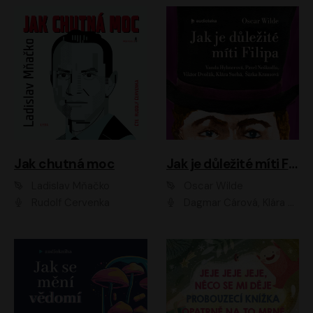
Jak chutná moc
Jak je důležité míti Filipa
Ladislav Mňačko
Oscar Wilde
Rudolf Červenka
Dagmar Čárová, Klára Suchá, Martin Hruška, Otakar Brousek ml., Pavel Neškudla, Radek Hoppe, Šárka Krausová, Vanda Hybnerová, Viktor Dvořák