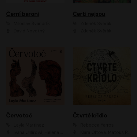
Černí baroni
Čerti nejsou
Miloslav Švandrlík
Zdeněk Svěrák
David Novotný
Zdeněk Svěrák
Červotoč
Čtvrté křídlo
Layla Martinez
Rebecca Yarros
Ivana Uhlířová, Helena Čermáková
Klára Oltová, Matouš Ruml