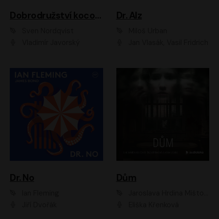
Dobrodružství kocoura Fiškuse a dědy Pettsona 1
Dr. Alz
Sven Nordqvist
Miloš Urban
Vladimír Javorský
Jan Vlasák, Vasil Fridrich
Dr. No
Dům
Ian Fleming
Jaroslava Hrdina Mištová
Jiří Dvořák
Eliška Křenková