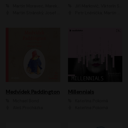
Martin Moravec, Marek Dvořák
Jiří Markovič, Viktorín Šulc
Martin Stránský, Josef Pejchal, Petra Bučková
Petr Lněnička, Martin Zahálka, Barbara Lukešová, Michal Zelenka
Medvídek Paddington
Millennials
Michael Bond
Kateřina Pokorná
Aleš Procházka
Kateřina Pokorná