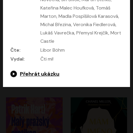
Kateřina Malec Houfková, Tomáš
Marton, Madla Pospíšilová Karasová,
Michal Březina, Veronika Fiedlerová,
Lukáš Vavrečka, Přemysl Krejčík, Mort
Castle
Čte:
Libor Böhm
Vydal:
Čti mi!
Kruté moře
Limonádový Joe
Přehrát ukázku
Nicholas Monsarrat
Jiří Brdečka
Pavel Soukup, Aleš Procházka, David Novotný, Marek Holý, Martin Preiss, Jakub Saic, Petr Neskusil, David Matásek, Vasil Fridrich, Pavel Rímský, Zuzana Slavíková, Zbyšek Horák, Martin Zahálka, Luboš Ondráček, Amélie Vránová, Andrea Elsnerová, Anna Theimerová, Antonín Navrátil, Apolena Velsová, Bohdan Tůma, Filip Jančík, Filip Švarc, Jan Škvor, Jiří Köhler, Kateřina Peřinová, Kristýna Nebeská, Kristýna Skružná, Ladislav Cigánek, Libor Terš, Lucie Timíková, Martin Hruška, Martin Stránský, Michal Holán, Michal Jagelka, Milada Vaňkátová, Oldřich Hajlich, Pavel Dytrt, Petr Burian, Petr Gelnar, Radek Hoppe, Radek Škvor, Radovan Vaculík, Richard Fiala, Robert Hájek, Robin Pařík, Roman Hajlich, Roman Říčař, Svatopluk Schuller, Terezie Taberyová, Valentina Vránová, Vojtěch hájek, Zuzana Kajnarová Říčařová
David Novotný