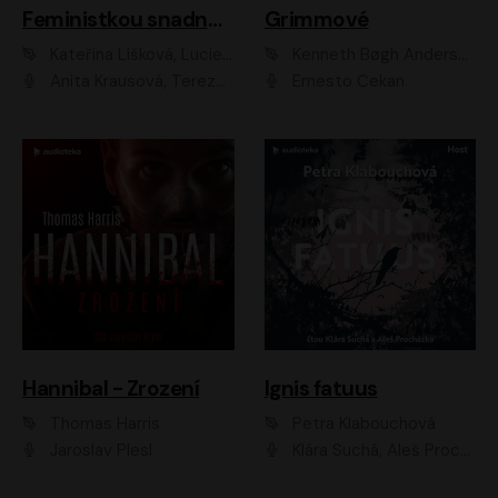
Feministkou snadno a rychle
Grimmové
Kateřina Lišková, Lucie Jarkovská
Kenneth Bøgh Andersen, Benni Bødker
Anita Krausová, Tereza Dočkalová
Ernesto Čekan
Hannibal - Zrození
Ignis fatuus
Thomas Harris
Petra Klabouchová
Jaroslav Plesl
Klára Suchá, Aleš Procházka