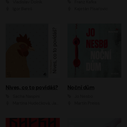
Vladislav Dolník
Franz Kafka
Igor Bareš
Kajetán Písařovic
Nives, co to povídáš?
Noční dům
Sacha Naspini
Jo Nesbo
Martina Hudečková, Jaromír Meduna, Zuzana Slavíková
Martin Preiss