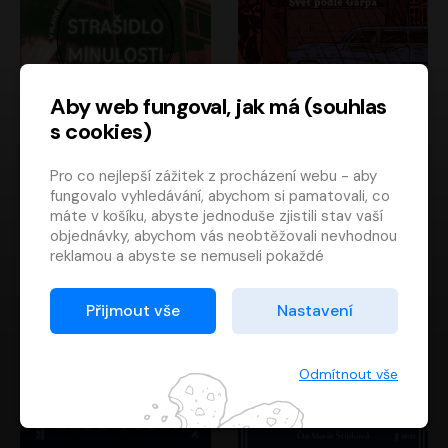
Aby web fungoval, jak má (souhlas
s cookies)
Strašidlo minulosti
Svět podle Garpa
Pro co nejlepší zážitek z procházení webu - aby
Jaroslav Velinský
John Irving
fungovalo vyhledávání, abychom si pamatovali, co
Libor Hruška
David Novotný
máte v košíku, abyste jednoduše zjistili stav vaší
objednávky, abychom vás neobtěžovali nevhodnou
reklamou a abyste se nemuseli pokaždé
přihlašovat.
Proto od vás potřebujeme souhlas se
Přijmout vše
Nastavení
zpracováním souborů cookies
, tj. malých souborů,
které se dočasně ukládají ve vašem prohlížeči.
Děkujeme, že nám ho dáte a pomůžete nám tak
Odmítnout vše
web zlepšovat.