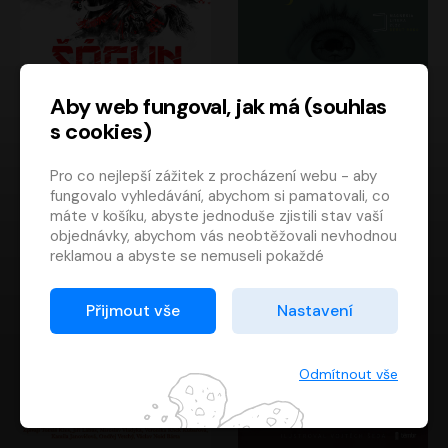
Aby web fungoval, jak má (souhlas
s cookies)
Šógun
Tajemství
Pro co nejlepší zážitek z procházení webu - aby
James Clavell
Tereza Dobiášová
fungovalo vyhledávání, abychom si pamatovali, co
Pavel Soukup
Milena Steinmasslová
máte v košíku, abyste jednoduše zjistili stav vaší
objednávky, abychom vás neobtěžovali nevhodnou
reklamou a abyste se nemuseli pokaždé
přihlašovat.
Proto od vás potřebujeme souhlas se
Přijmout vše
Nastavení
zpracováním souborů cookies
, tj. malých souborů,
které se dočasně ukládají ve vašem prohlížeči.
Děkujeme, že nám ho dáte a pomůžete nám tak
Odmítnout vše
web zlepšovat.