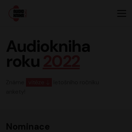
Hlavn
Men
Audiokniha roku
Audiokniha
roku
2022
Známe
vítěze
letošního ročníku
ankety!
Nominace