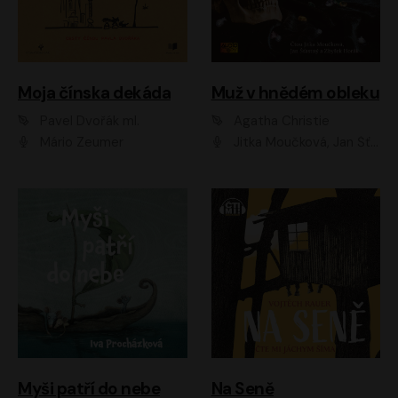
Moja čínska dekáda
Muž v hnědém obleku
Pavel Dvořák ml.
Agatha Christie
Mário Zeumer
Jitka Moučková, Jan Šťastný, Zbyšek Horák
Myši patří do nebe
Na Seně