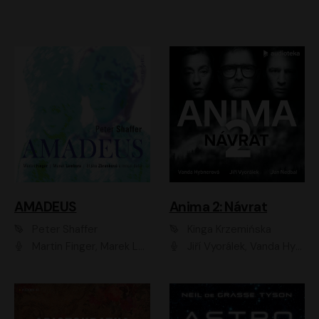
AMADEUS
Anima 2: Návrat
Peter Shaffer
Kinga Krzemińska
Martin Finger, Marek Lambora, Eliška Zbanková, Martin Písařík, Václav Neužil, Kamil Halbich, Aleš Procházka, Miroslav Táborský, Hanuš Bor, Jan Hájek
Jiří Vyorálek, Vanda Hybnerová, Jan Nedbal, Tereza Vilišová, Matylda Miškovská, Johana Tesařová, Jana Boušková, Ivana Uhlířová, Martin Myšička, Dana Černá, Ladislav Frej, Miroslav Hanuš, Zuzana Kronerová, Pavel Neškudla, Luboš Veselý, Jan Holík, Ondřej Malý, Leoš Noha, Karolína Baranová, Jan Battěk, Kryštof Bartoš, Daniela Čermáková, Hanuš Bor, Petr Gojda, Lucie Laňková, Jan Horák Radúz Mácha, Jan Meduna, Marta Menes, Jaromíra Mílová, Michal Sieczkowski, Jiří Suchánek, Anežka Šťastná, Lenka Vrtišková - Nejezchlebová, Jiří Wohanka