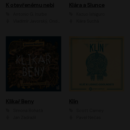
K otevřenému nebi
Klára a Slunce
Antonio G. Iturbe
Kazuo Ishiguro
Vladimír Javorský, Ondřej Brousek
Klára Suchá
Klikař Beny
Klín
Simona Bohatá
Scott Carney
Jan Zadražil
Pavel Nečas