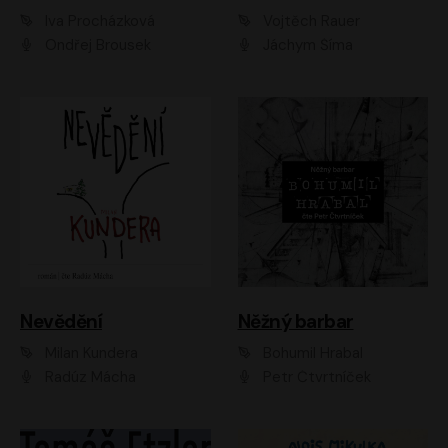
Iva Procházková
Vojtěch Rauer
Ondřej Brousek
Jáchym Šíma
Nevědění
Něžný barbar
Milan Kundera
Bohumil Hrabal
Radúz Mácha
Petr Čtvrtníček