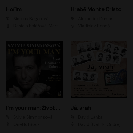
Hořím
Hrabě Monte Cristo
Simona Bagarová
Alexandre Dumas
Daniela Kolářová, Martha Issová, Pavel Řezníček, Klára Melíšková, Kryštof Hádek, Zdeněk Svěrák, Simona Bagarová
Vladislav Beneš
I'm your man: Život Leonarda Cohena
Já, vrah
Sylvie Simmonsová
David Laňka
OneHotBook
David Švehlík, Ondřej Malý, Anna Fialová, Cyril Dobrý, Vojtěch Vondráček, David Novotný, Ladislav Cigánek