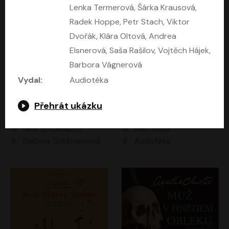
Lenka Termerová, Šárka Krausová,
Radek Hoppe, Petr Stach, Viktor
Dvořák, Klára Oltová, Andrea
Elsnerová, Saša Rašilov, Vojtěch Hájek,
Barbora Vágnerová
Vydal:
Audiotéka
Přehrát ukázku
Mezi dvěma Kimy
Mladí lvi
Nina Špitálníková
Irwin Shaw
Barbora Goldmannová
Audiotéka