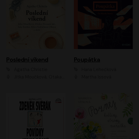
Poslední víkend
Poupátka
Agatha Christie
Hana Lehečková
Jitka Moučková, Otakar Brousek ml., Lenka Termerová, Šárka Krausová, Radek Hoppe, Petr Stach, Viktor Dvořák, Klára Oltová, Andrea Elsnerová, Saša Rašilov, Vojtěch Hájek, Barbora Vágnerová
Martha Issová