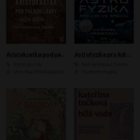
Aristokratka pod palbou lásky
Astrofyzika pro lidi ve spěchu
Evžen Boček
Neil deGrasse Tyson
Veronika Khek Kubařová
Pavel Hromádka