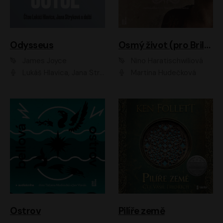
Odysseus
Osmý život (pro Brilku)
James Joyce
Nino Haratischwiliová
Lukáš Hlavica, Jana Stryková
Martina Hudečková
Ostrov
Pilíře země