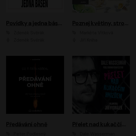
Povídky a jedna báseň
Poznej květiny, stromy, zvířátka
Zdeněk Svěrák
Markéta Vítková
Zdeněk Svěrák
Jiří Kniha
Předávání ohně
Přelet nad kukaččím hnízdem
Peter Podlesný
Dale Wasserman