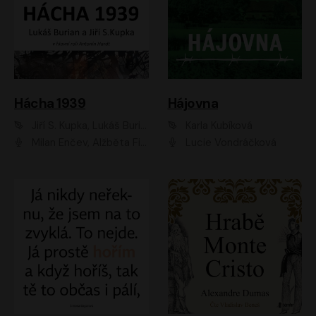
Hácha 1939
Hájovna
Jiří S. Kupka, Lukáš Burian
Karla Kubíková
Milan Enčev, Alžběta Fišerová, Marek Helma, Antonín Hardt, Jitka Sedláčková, Lukáš Burian, Vojtěch Havelka
Lucie Vondráčková