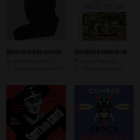
Slovutný pán prezident
Smažená zelená rajčata ve Whistle Stop Cafe
Madeline Vadkerty
Fannie Flaggová
Zuzana Kronerová, František Kovár, Božidara Turzonovová, Ľuboš Kostelný, Kristína Svarinská, Miro Noga, Richard Stanke, Lucia Siposová, Marián Miezga, Dado Nagy, Slávka Halčáková, Peter Rúfus, Filip Tůma, Lukáš Latinák, Dušan Kaprálik, Jana Oľhová, Stano Staško, Michal Hudák, Martin Kaprálik, Robo Jakab, Andrej Bán, Ivan Martinka, Martin Brezović, Patrik Lučan, Ondrej Kořínek, Scarlett Čanakyová, Andrej Žiarovský, Norbert Moravanský, Miro Králik, Marko Vrzgula, Ján Štrbák, Oliver Koniar, Roman Jaroš, Ján Kardoš, Barbora Kardošová, Ivan Kamenec, Madeline Vadkerty
Martina Hudečková