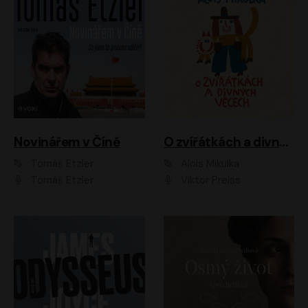
Novinářem v Číně
O zvířátkách a divných věcech
Tomáš Etzler
Alois Mikulka
Tomáš Etzler
Viktor Preiss