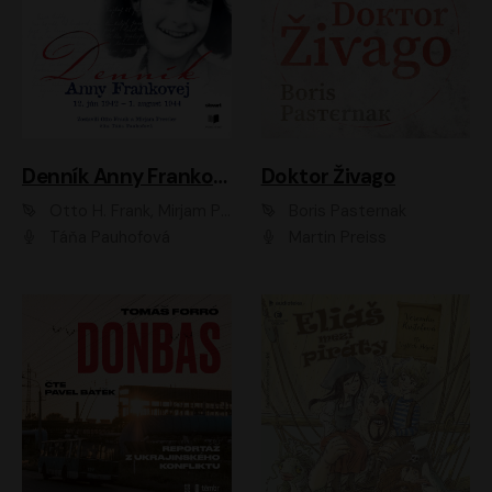
Denník Anny Frankovej
Doktor Živago
Otto H. Frank, Mirjam Pressler
Boris Pasternak
Táňa Pauhofová
Martin Preiss