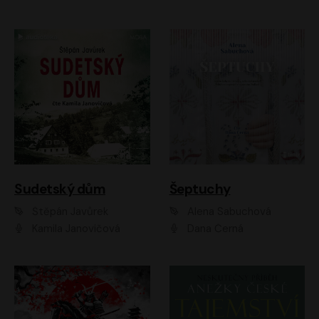
Sudetský dům
Šeptuchy
Štěpán Javůrek
Alena Sabuchová
Kamila Janovičová
Dana Černá