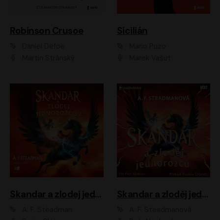
Robinson Crusoe
Sicilián
Daniel Defoe
Mario Puzo
Martin Stránský
Marek Vašut
Skandar a zlodej jednorožcov
Skandar a zloděj jednorožců
A. F. Steadman
A. F. Steadmanová