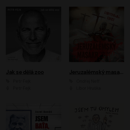
Jak se dělá zoo
Jeruzalémský masakr
Petr Fejk
Ondřej Neff
Petr Fejk
Libor Hruška