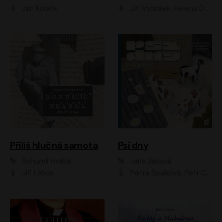
Jan Kolařík
Jiří Vyorálek, Helena Dvořáková, Pavel Šimčík, Ondřej Rychlý, Radek Holub, Filip Kaňkovský, Luboš Veselý, Tomáš Dastlík, Tereza Dočkalová, David Nyč
Příliš hlučná samota
Psí dny
Bohumil Hrabal
Jana Jašová
Jiří Lábus
Petra Špalková, Petr Čtvrtníček