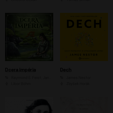
Dcera impéria
Dech
Raymond E. Feist, Janny Wurts
James Nestor
Libor Böhm
Zbyšek Horák