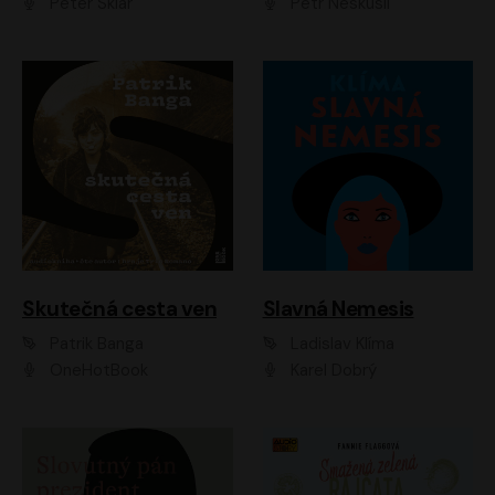
Peter Sklár
Petr Neskusil
Skutečná cesta ven
Slavná Nemesis
Patrik Banga
Ladislav Klíma
OneHotBook
Karel Dobrý