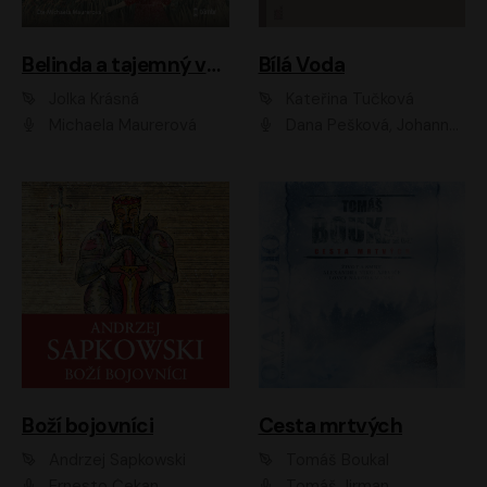
Belinda a tajemný výlet
Bílá Voda
Jolka Krásná
Kateřina Tučková
Michaela Maurerová
Dana Pešková, Johanna Tesařová, Ladislav Cigánek, Libuše Švormová, Oldřich Vlach, Pavla Tomicová, Petr Pochop, Tereza Vítů, Vanda Hybnerová
Boží bojovníci
Cesta mrtvých
Andrzej Sapkowski
Tomáš Boukal
Ernesto Čekan
Tomáš Jirman