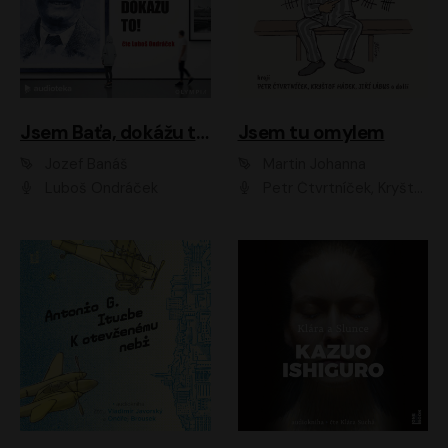
Jsem Baťa, dokážu to!
Jsem tu omylem
Jozef Banáš
Martin Johanna
Luboš Ondráček
Petr Čtvrtníček, Kryštof Hádek, Jiří Lábus, Dana Černá, Miroslav Táborský, Oldřich Navrátil, Milan Šteindler, David Vávra, Marie Tomsová