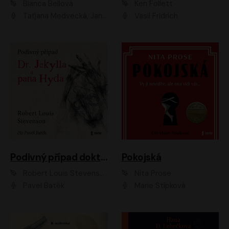
Bianca Bellová
Ken Follett
Taťjana Medvecká, Jan Vlasák
Vasil Fridrich
Podivný případ doktora Jekylla a pana Hyda
Pokojská
Robert Louis Stevenson
Nita Prose
Pavel Batěk
Marie Štípková