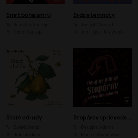
Smrt boha smrti
Srdce temnoty
Jaroslav Andrejs
Joseph Conrad
Pavel Soukup
Jan Hájek, Jan Vlasák
Staré odrůdy
Stopárov sprievodca galaxiou
Ewald Arenz
Douglas Adams
Jitka Ježková
Martin Mňahončák