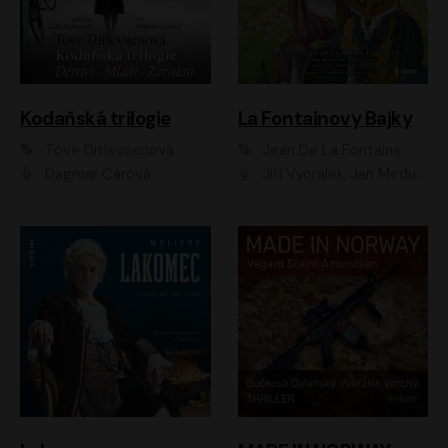
Kodaňská trilogie
La Fontainovy Bajky
Tove Ditlevsenová
Jean De La Fontaine
Dagmar Čárová
Jiří Vyorálek, Jan Meduna, Tereza Vilišová, Jitka Molavcová, Jan Vlasák, Petr Čtvrtníček, Vasil Fridrich, Jan Cina