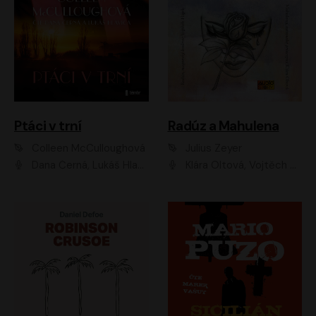
Ptáci v trní
Radúz a Mahulena
Colleen McCulloughová
Julius Zeyer
Dana Černá, Lukáš Hlavica
Klára Oltová, Vojtěch Hájek, Růžena Merunková, Dušan Sitek, Simona Postlerová, Ljuba Krbová, Petr Lněnička, Saša Rašilov