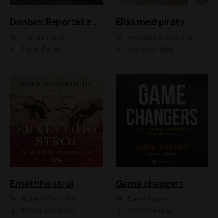
Donbas: Reportáž z ukrajinského konfliktu
Eliáš mezi piráty
Tomáš Forró
Veronika Krištofová
Pavel Batěk
Vojtěch Hájek
Ernettiho stroj
Game changers
Roland Portiche
Dave Asprey
Michal Bumbálek
Zbyšek Horák