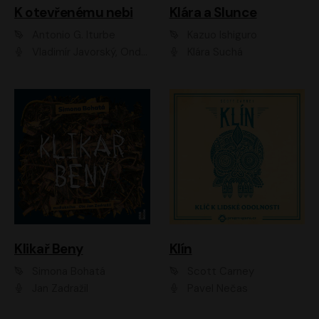
K otevřenému nebi
Klára a Slunce
Antonio G. Iturbe
Kazuo Ishiguro
Vladimír Javorský, Ondřej Brousek
Klára Suchá
Klikař Beny
Klín
Simona Bohatá
Scott Carney
Jan Zadražil
Pavel Nečas