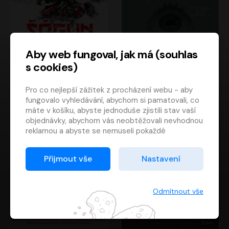
Aby web fungoval, jak má (souhlas
s cookies)
Šógun
Tajemství
Pro co nejlepší zážitek z procházení webu - aby
James Clavell
Tereza Dobiášová
fungovalo vyhledávání, abychom si pamatovali, co
Pavel Soukup
Milena Steinmasslová
máte v košíku, abyste jednoduše zjistili stav vaší
objednávky, abychom vás neobtěžovali nevhodnou
reklamou a abyste se nemuseli pokaždé
přihlašovat.
Proto od vás potřebujeme souhlas se
Přijmout vše
Nastavení
zpracováním souborů cookies
, tj. malých souborů,
které se dočasně ukládají ve vašem prohlížeči.
Děkujeme, že nám ho dáte a pomůžete nám tak
Odmítnout vše
web zlepšovat.