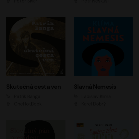
Peter Sklár
Petr Neskusil
Skutečná cesta ven
Slavná Nemesis
Patrik Banga
Ladislav Klíma
OneHotBook
Karel Dobrý