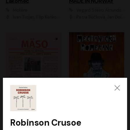
Lakomec
MADE IN NORWAY
Moliére
Vegard Steiro Amundsen
Ivan Trojan, Filip Kaňkovský, Ondřej Brousek, Anežka Šťastná, Klára Suchá, Jaromír Meduna, Dana Černá, Václav Vydra, Jiří Knot, Petr Lněnička, Lubor Šplíchal, Jiří Maryško, Petr Šplíchal
Petra Bučková, Jan Dolanský, Jiří Vyorálek, Ondřej Rychlý, Ondřej Vetchý, Klára Suchá, Jan Vlasák, Jana Stryková, Igor Bareš, Miroslav Etzler
Mäso
Mechanický pomeranč
Arpád Soltész
Anthony Burgess
Přemysl Boublík
David Novotný
Robinson Crusoe