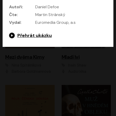
Autoři:
Daniel Defoe
Čte:
Martin Stránský
Vydal:
Euromedia Group, a.s
Přehrát ukázku
Mezi dvěma Kimy
Mladí lvi
Nina Špitálníková
Irwin Shaw
Barbora Goldmannová
Audiotéka