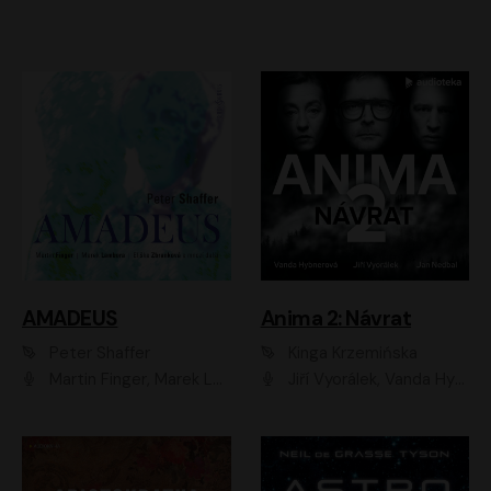
AMADEUS
Anima 2: Návrat
Peter Shaffer
Kinga Krzemińska
Martin Finger, Marek Lambora, Eliška Zbanková, Martin Písařík, Václav Neužil, Kamil Halbich, Aleš Procházka, Miroslav Táborský, Hanuš Bor, Jan Hájek
Jiří Vyorálek, Vanda Hybnerová, Jan Nedbal, Tereza Vilišová, Matylda Miškovská, Johana Tesařová, Jana Boušková, Ivana Uhlířová, Martin Myšička, Dana Černá, Ladislav Frej, Miroslav Hanuš, Zuzana Kronerová, Pavel Neškudla, Luboš Veselý, Jan Holík, Ondřej Malý, Leoš Noha, Karolína Baranová, Jan Battěk, Kryštof Bartoš, Daniela Čermáková, Hanuš Bor, Petr Gojda, Lucie Laňková, Jan Horák Radúz Mácha, Jan Meduna, Marta Menes, Jaromíra Mílová, Michal Sieczkowski, Jiří Suchánek, Anežka Šťastná, Lenka Vrtišková - Nejezchlebová, Jiří Wohanka