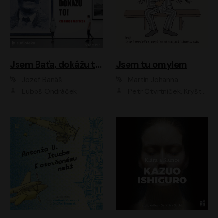
Jsem Baťa, dokážu to!
Jsem tu omylem
Jozef Banáš
Martin Johanna
Luboš Ondráček
Petr Čtvrtníček, Kryštof Hádek, Jiří Lábus, Dana Černá, Miroslav Táborský, Oldřich Navrátil, Milan Šteindler, David Vávra, Marie Tomsová