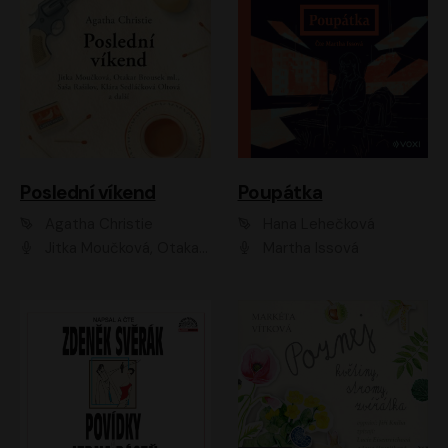
Poslední víkend
Poupátka
Agatha Christie
Hana Lehečková
Jitka Moučková, Otakar Brousek ml., Lenka Termerová, Šárka Krausová, Radek Hoppe, Petr Stach, Viktor Dvořák, Klára Oltová, Andrea Elsnerová, Saša Rašilov, Vojtěch Hájek, Barbora Vágnerová
Martha Issová