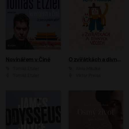
Novinářem v Číně
O zvířátkách a divných věcech
Tomáš Etzler
Alois Mikulka
Tomáš Etzler
Viktor Preiss