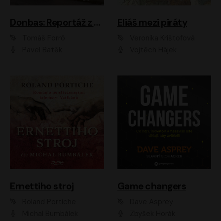
Donbas: Reportáž z ukrajinského konfliktu
Eliáš mezi piráty
Tomáš Forró
Veronika Krištofová
Pavel Batěk
Vojtěch Hájek
Ernettiho stroj
Game changers
Roland Portiche
Dave Asprey
Michal Bumbálek
Zbyšek Horák