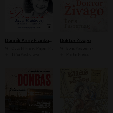
Denník Anny Frankovej
Doktor Živago
Otto H. Frank, Mirjam Pressler
Boris Pasternak
Táňa Pauhofová
Martin Preiss