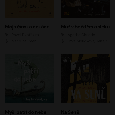
Moja čínska dekáda
Muž v hnědém obleku
Pavel Dvořák ml.
Agatha Christie
Mário Zeumer
Jitka Moučková, Jan Šťastný, Zbyšek Horák
Myši patří do nebe
Na Seně