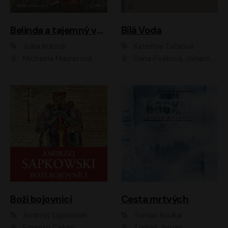
Belinda a tajemný výlet
Bílá Voda
Jolka Krásná
Kateřina Tučková
Michaela Maurerová
Dana Pešková, Johanna Tesařová, Ladislav Cigánek, Libuše Švormová, Oldřich Vlach, Pavla Tomicová, Petr Pochop, Tereza Vítů, Vanda Hybnerová
Boží bojovníci
Cesta mrtvých
Andrzej Sapkowski
Tomáš Boukal
Ernesto Čekan
Tomáš Jirman