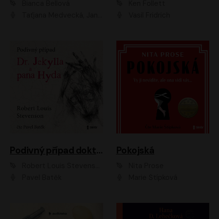
Bianca Bellová
Ken Follett
Taťjana Medvecká, Jan Vlasák
Vasil Fridrich
Podivný případ doktora Jekylla a pana Hyda
Pokojská
Robert Louis Stevenson
Nita Prose
Pavel Batěk
Marie Štípková