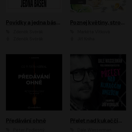
Povídky a jedna báseň
Poznej květiny, stromy, zvířátka
Zdeněk Svěrák
Markéta Vítková
Zdeněk Svěrák
Jiří Kniha
Předávání ohně
Přelet nad kukaččím hnízdem
Peter Podlesný
Dale Wasserman