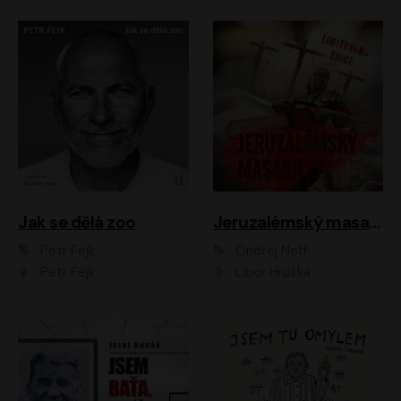
Jak se dělá zoo
Jeruzalémský masakr
Petr Fejk
Ondřej Neff
Petr Fejk
Libor Hruška