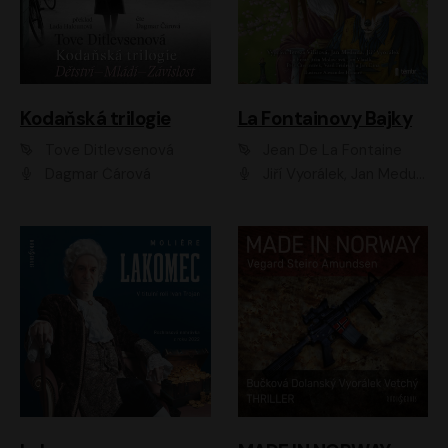
Kodaňská trilogie
La Fontainovy Bajky
Tove Ditlevsenová
Jean De La Fontaine
Dagmar Čárová
Jiří Vyorálek, Jan Meduna, Tereza Vilišová, Jitka Molavcová, Jan Vlasák, Petr Čtvrtníček, Vasil Fridrich, Jan Cina