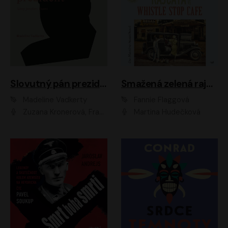
Slovutný pán prezident
Smažená zelená rajčata ve Whistle Stop Cafe
Madeline Vadkerty
Fannie Flaggová
Zuzana Kronerová, František Kovár, Božidara Turzonovová, Ľuboš Kostelný, Kristína Svarinská, Miro Noga, Richard Stanke, Lucia Siposová, Marián Miezga, Dado Nagy, Slávka Halčáková, Peter Rúfus, Filip Tůma, Lukáš Latinák, Dušan Kaprálik, Jana Oľhová, Stano Staško, Michal Hudák, Martin Kaprálik, Robo Jakab, Andrej Bán, Ivan Martinka, Martin Brezović, Patrik Lučan, Ondrej Kořínek, Scarlett Čanakyová, Andrej Žiarovský, Norbert Moravanský, Miro Králik, Marko Vrzgula, Ján Štrbák, Oliver Koniar, Roman Jaroš, Ján Kardoš, Barbora Kardošová, Ivan Kamenec, Madeline Vadkerty
Martina Hudečková