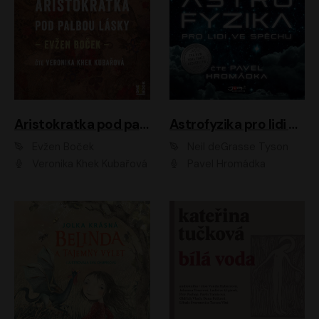
Aristokratka pod palbou lásky
Astrofyzika pro lidi ve spěchu
Evžen Boček
Neil deGrasse Tyson
Veronika Khek Kubařová
Pavel Hromádka