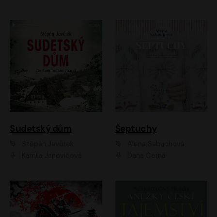
Sudetský dům
Šeptuchy
Štěpán Javůrek
Alena Sabuchová
Kamila Janovičová
Dana Černá