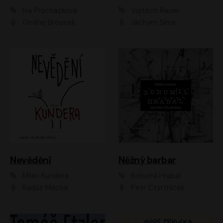
Iva Procházková
Vojtěch Rauer
Ondřej Brousek
Jáchym Šíma
Nevědění
Něžný barbar
Milan Kundera
Bohumil Hrabal
Radúz Mácha
Petr Čtvrtníček