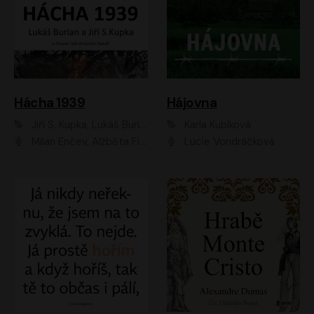
Hácha 1939
Hájovna
Jiří S. Kupka, Lukáš Burian
Karla Kubíková
Milan Enčev, Alžběta Fišerová, Marek Helma, Antonín Hardt, Jitka Sedláčková, Lukáš Burian, Vojtěch Havelka
Lucie Vondráčková