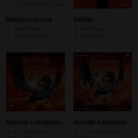
Robinson Crusoe
Sicilián
Daniel Defoe
Mario Puzo
Martin Stránský
Marek Vašut
Skandar a zlodej jednorožcov
Skandar a zloděj jednorožců
A. F. Steadman
A. F. Steadmanová