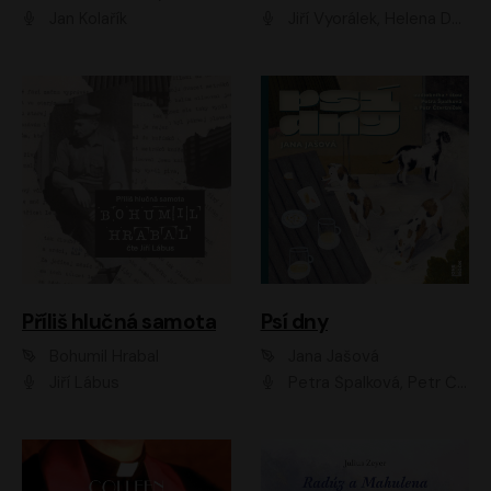
Jan Kolařík
Jiří Vyorálek, Helena Dvořáková, Pavel Šimčík, Ondřej Rychlý, Radek Holub, Filip Kaňkovský, Luboš Veselý, Tomáš Dastlík, Tereza Dočkalová, David Nyč
Příliš hlučná samota
Psí dny
Bohumil Hrabal
Jana Jašová
Jiří Lábus
Petra Špalková, Petr Čtvrtníček