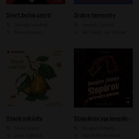
Smrt boha smrti
Srdce temnoty
Jaroslav Andrejs
Joseph Conrad
Pavel Soukup
Jan Hájek, Jan Vlasák
Staré odrůdy
Stopárov sprievodca galaxiou
Ewald Arenz
Douglas Adams
Jitka Ježková
Martin Mňahončák