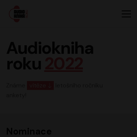
Hlavn
Men
Audiokniha roku
Audiokniha
roku
2022
Známe
vítěze
letošního ročníku
ankety!
Nominace