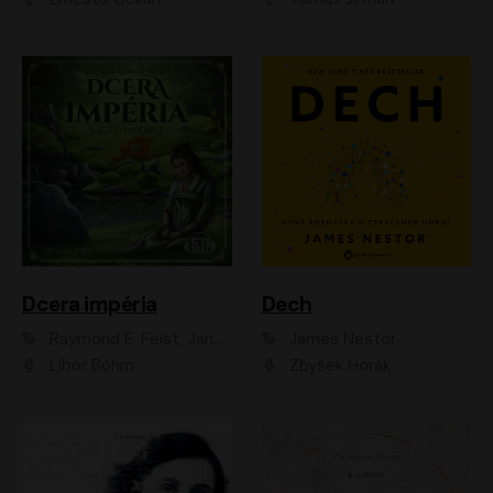
Dcera impéria
Dech
Raymond E. Feist, Janny Wurts
James Nestor
Libor Böhm
Zbyšek Horák