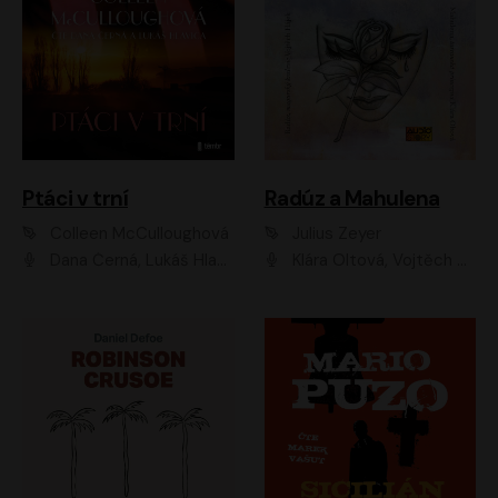
Ptáci v trní
Radúz a Mahulena
Colleen McCulloughová
Julius Zeyer
Dana Černá, Lukáš Hlavica
Klára Oltová, Vojtěch Hájek, Růžena Merunková, Dušan Sitek, Simona Postlerová, Ljuba Krbová, Petr Lněnička, Saša Rašilov