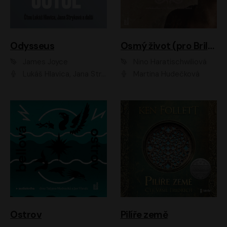
Odysseus
Osmý život (pro Brilku)
James Joyce
Nino Haratischwiliová
Lukáš Hlavica, Jana Stryková
Martina Hudečková
Ostrov
Pilíře země