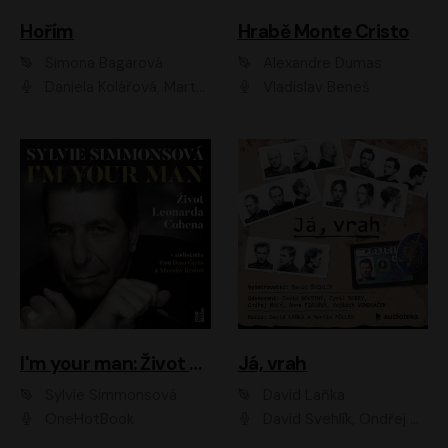
Hořím
Hrabě Monte Cristo
Simona Bagarová
Alexandre Dumas
Daniela Kolářová, Martha Issová, Pavel Řezníček, Klára Melíšková, Kryštof Hádek, Zdeněk Svěrák, Simona Bagarová
Vladislav Beneš
I'm your man: Život Leonarda Cohena
Já, vrah
Sylvie Simmonsová
David Laňka
OneHotBook
David Švehlík, Ondřej Malý, Anna Fialová, Cyril Dobrý, Vojtěch Vondráček, David Novotný, Ladislav Cigánek