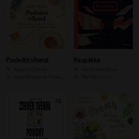
Poslední víkend
Poupátka
Agatha Christie
Hana Lehečková
Jitka Moučková, Otakar Brousek ml., Lenka Termerová, Šárka Krausová, Radek Hoppe, Petr Stach, Viktor Dvořák, Klára Oltová, Andrea Elsnerová, Saša Rašilov, Vojtěch Hájek, Barbora Vágnerová
Martha Issová