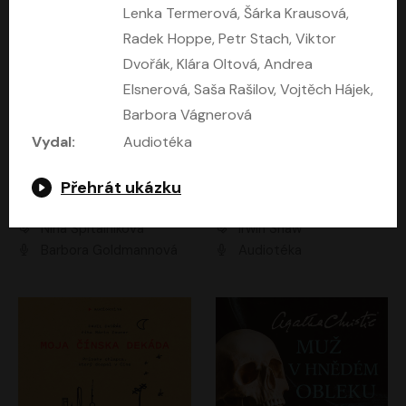
Lenka Termerová, Šárka Krausová,
Radek Hoppe, Petr Stach, Viktor
Dvořák, Klára Oltová, Andrea
Elsnerová, Saša Rašilov, Vojtěch Hájek,
Barbora Vágnerová
Vydal:
Audiotéka
Přehrát ukázku
Mezi dvěma Kimy
Mladí lvi
Nina Špitálníková
Irwin Shaw
Barbora Goldmannová
Audiotéka