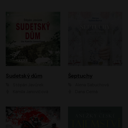
Sudetský dům
Šeptuchy
Štěpán Javůrek
Alena Sabuchová
Kamila Janovičová
Dana Černá