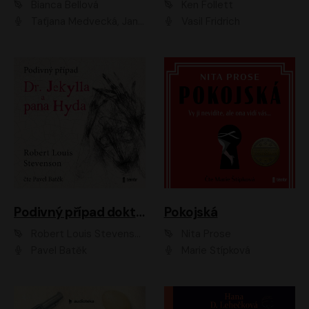
Bianca Bellová
Ken Follett
Taťjana Medvecká, Jan Vlasák
Vasil Fridrich
Podivný případ doktora Jekylla a pana Hyda
Pokojská
Robert Louis Stevenson
Nita Prose
Pavel Batěk
Marie Štípková