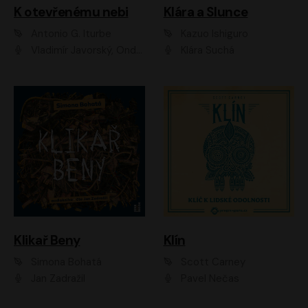
K otevřenému nebi
Klára a Slunce
Antonio G. Iturbe
Kazuo Ishiguro
Vladimír Javorský, Ondřej Brousek
Klára Suchá
Klikař Beny
Klín
Simona Bohatá
Scott Carney
Jan Zadražil
Pavel Nečas