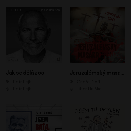
Jak se dělá zoo
Jeruzalémský masakr
Petr Fejk
Ondřej Neff
Petr Fejk
Libor Hruška