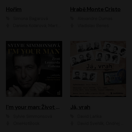
Hořím
Hrabě Monte Cristo
Simona Bagarová
Alexandre Dumas
Daniela Kolářová, Martha Issová, Pavel Řezníček, Klára Melíšková, Kryštof Hádek, Zdeněk Svěrák, Simona Bagarová
Vladislav Beneš
I'm your man: Život Leonarda Cohena
Já, vrah
Sylvie Simmonsová
David Laňka
OneHotBook
David Švehlík, Ondřej Malý, Anna Fialová, Cyril Dobrý, Vojtěch Vondráček, David Novotný, Ladislav Cigánek