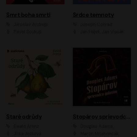
Smrt boha smrti
Srdce temnoty
Jaroslav Andrejs
Joseph Conrad
Pavel Soukup
Jan Hájek, Jan Vlasák
Staré odrůdy
Stopárov sprievodca galaxiou
Ewald Arenz
Douglas Adams
Jitka Ježková
Martin Mňahončák