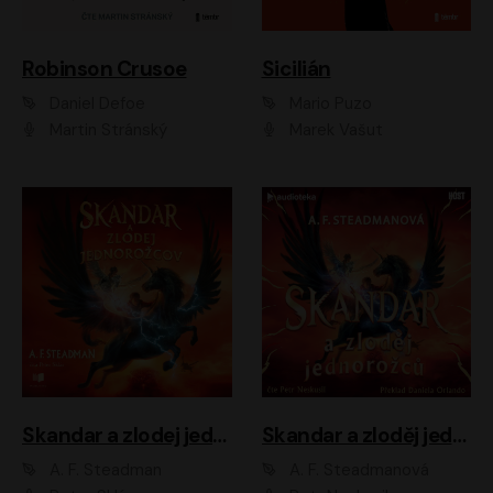
Robinson Crusoe
Sicilián
Daniel Defoe
Mario Puzo
Martin Stránský
Marek Vašut
Skandar a zlodej jednorožcov
Skandar a zloděj jednorožců
A. F. Steadman
A. F. Steadmanová