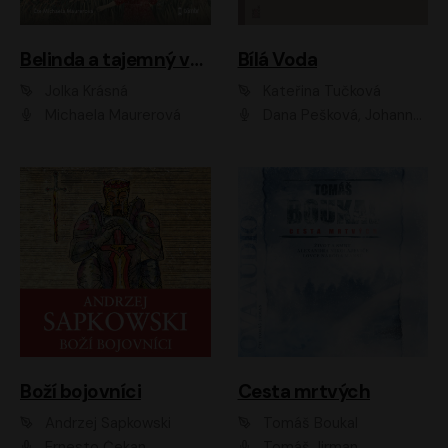
Belinda a tajemný výlet
Bílá Voda
Jolka Krásná
Kateřina Tučková
Michaela Maurerová
Dana Pešková, Johanna Tesařová, Ladislav Cigánek, Libuše Švormová, Oldřich Vlach, Pavla Tomicová, Petr Pochop, Tereza Vítů, Vanda Hybnerová
Boží bojovníci
Cesta mrtvých
Andrzej Sapkowski
Tomáš Boukal
Ernesto Čekan
Tomáš Jirman