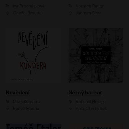
Iva Procházková
Vojtěch Rauer
Ondřej Brousek
Jáchym Šíma
Nevědění
Něžný barbar
Milan Kundera
Bohumil Hrabal
Radúz Mácha
Petr Čtvrtníček