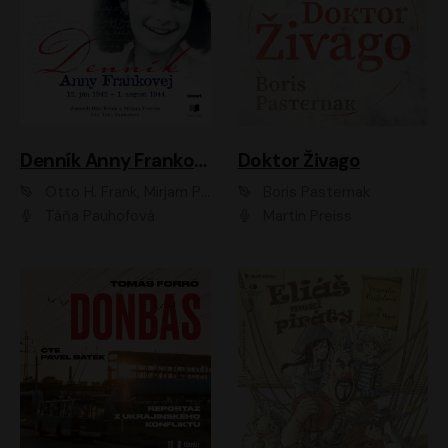
Denník Anny Frankovej
Doktor Živago
Otto H. Frank, Mirjam Pressler
Boris Pasternak
Táňa Pauhofová
Martin Preiss