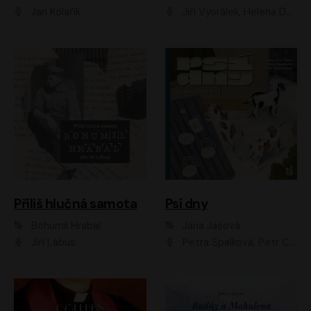
Jan Kolařík
Jiří Vyorálek, Helena Dvořáková, Pavel Šimčík, Ondřej Rychlý, Radek Holub, Filip Kaňkovský, Luboš Veselý, Tomáš Dastlík, Tereza Dočkalová, David Nyč
Příliš hlučná samota
Psí dny
Bohumil Hrabal
Jana Jašová
Jiří Lábus
Petra Špalková, Petr Čtvrtníček