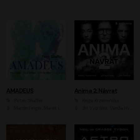
AMADEUS
Anima 2: Návrat
Peter Shaffer
Kinga Krzemińska
Martin Finger, Marek Lambora, Eliška Zbanková, Martin Písařík, Václav Neužil, Kamil Halbich, Aleš Procházka, Miroslav Táborský, Hanuš Bor, Jan Hájek
Jiří Vyorálek, Vanda Hybnerová, Jan Nedbal, Tereza Vilišová, Matylda Miškovská, Johana Tesařová, Jana Boušková, Ivana Uhlířová, Martin Myšička, Dana Černá, Ladislav Frej, Miroslav Hanuš, Zuzana Kronerová, Pavel Neškudla, Luboš Veselý, Jan Holík, Ondřej Malý, Leoš Noha, Karolína Baranová, Jan Battěk, Kryštof Bartoš, Daniela Čermáková, Hanuš Bor, Petr Gojda, Lucie Laňková, Jan Horák Radúz Mácha, Jan Meduna, Marta Menes, Jaromíra Mílová, Michal Sieczkowski, Jiří Suchánek, Anežka Šťastná, Lenka Vrtišková - Nejezchlebová, Jiří Wohanka