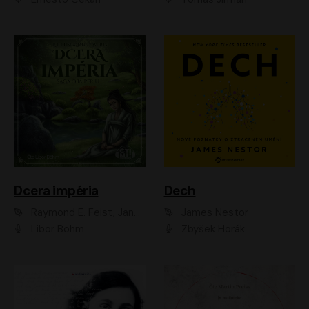
Dcera impéria
Dech
Raymond E. Feist, Janny Wurts
James Nestor
Libor Böhm
Zbyšek Horák