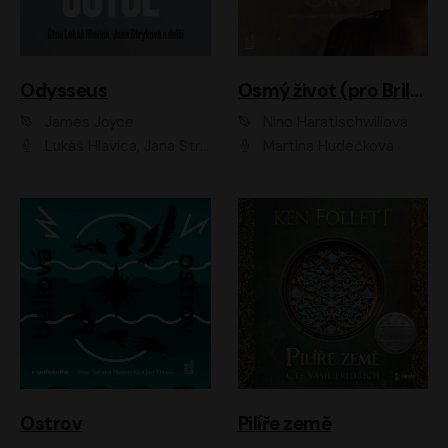
Odysseus
Osmý život (pro Brilku)
James Joyce
Nino Haratischwiliová
Lukáš Hlavica, Jana Stryková
Martina Hudečková
Ostrov
Pilíře země