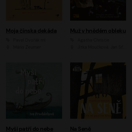
Moja čínska dekáda
Muž v hnědém obleku
Pavel Dvořák ml.
Agatha Christie
Mário Zeumer
Jitka Moučková, Jan Šťastný, Zbyšek Horák
Myši patří do nebe
Na Seně