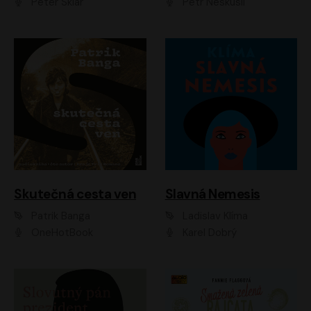
Peter Sklár
Petr Neskusil
Skutečná cesta ven
Slavná Nemesis
Patrik Banga
Ladislav Klíma
OneHotBook
Karel Dobrý