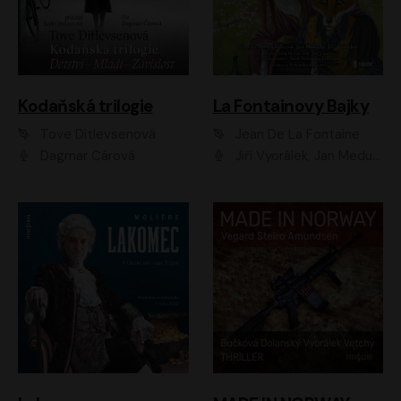
Kodaňská trilogie
La Fontainovy Bajky
Tove Ditlevsenová
Jean De La Fontaine
Dagmar Čárová
Jiří Vyorálek, Jan Meduna, Tereza Vilišová, Jitka Molavcová, Jan Vlasák, Petr Čtvrtníček, Vasil Fridrich, Jan Cina