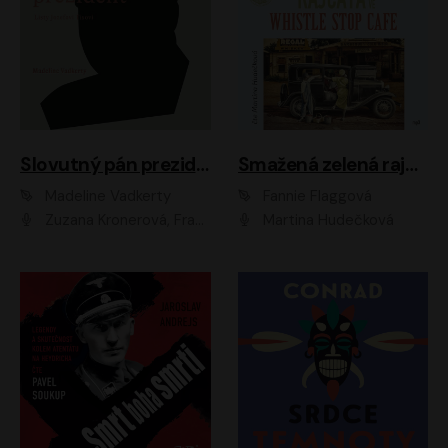
Slovutný pán prezident
Smažená zelená rajčata ve Whistle Stop Cafe
Madeline Vadkerty
Fannie Flaggová
Zuzana Kronerová, František Kovár, Božidara Turzonovová, Ľuboš Kostelný, Kristína Svarinská, Miro Noga, Richard Stanke, Lucia Siposová, Marián Miezga, Dado Nagy, Slávka Halčáková, Peter Rúfus, Filip Tůma, Lukáš Latinák, Dušan Kaprálik, Jana Oľhová, Stano Staško, Michal Hudák, Martin Kaprálik, Robo Jakab, Andrej Bán, Ivan Martinka, Martin Brezović, Patrik Lučan, Ondrej Kořínek, Scarlett Čanakyová, Andrej Žiarovský, Norbert Moravanský, Miro Králik, Marko Vrzgula, Ján Štrbák, Oliver Koniar, Roman Jaroš, Ján Kardoš, Barbora Kardošová, Ivan Kamenec, Madeline Vadkerty
Martina Hudečková