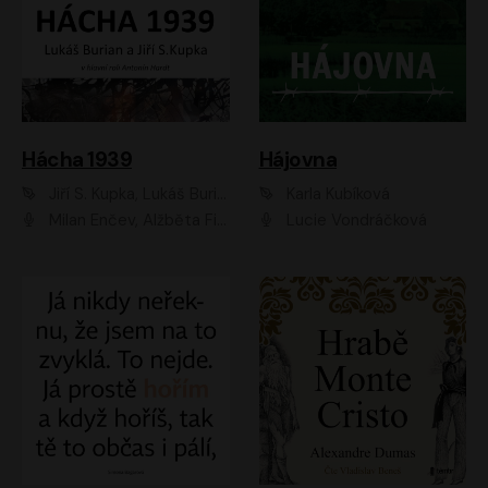
Hácha 1939
Hájovna
Jiří S. Kupka, Lukáš Burian
Karla Kubíková
Milan Enčev, Alžběta Fišerová, Marek Helma, Antonín Hardt, Jitka Sedláčková, Lukáš Burian, Vojtěch Havelka
Lucie Vondráčková