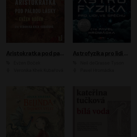
Aristokratka pod palbou lásky
Astrofyzika pro lidi ve spěchu
Evžen Boček
Neil deGrasse Tyson
Veronika Khek Kubařová
Pavel Hromádka