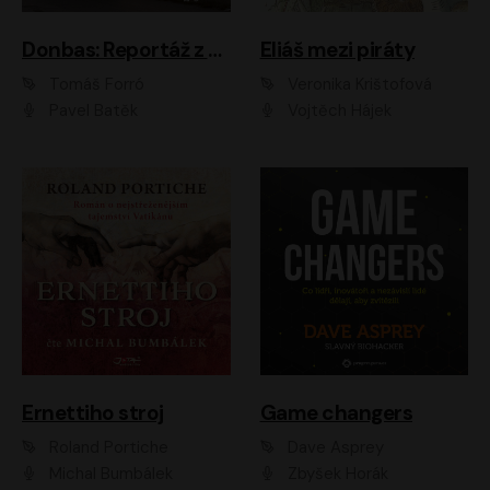
Donbas: Reportáž z ukrajinského konfliktu
Eliáš mezi piráty
Tomáš Forró
Veronika Krištofová
Pavel Batěk
Vojtěch Hájek
Ernettiho stroj
Game changers
Roland Portiche
Dave Asprey
Michal Bumbálek
Zbyšek Horák