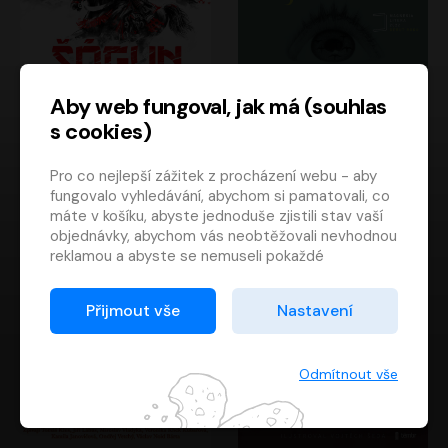
Aby web fungoval, jak má (souhlas
s cookies)
Šógun
Tajemství
Pro co nejlepší zážitek z procházení webu - aby
James Clavell
Tereza Dobiášová
fungovalo vyhledávání, abychom si pamatovali, co
Pavel Soukup
Milena Steinmasslová
máte v košíku, abyste jednoduše zjistili stav vaší
objednávky, abychom vás neobtěžovali nevhodnou
reklamou a abyste se nemuseli pokaždé
přihlašovat.
Proto od vás potřebujeme souhlas se
Přijmout vše
Nastavení
zpracováním souborů cookies
, tj. malých souborů,
které se dočasně ukládají ve vašem prohlížeči.
Děkujeme, že nám ho dáte a pomůžete nám tak
Odmítnout vše
web zlepšovat.