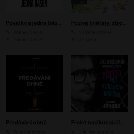
Povídky a jedna báseň
Poznej květiny, stromy, zvířátka
Zdeněk Svěrák
Markéta Vítková
Zdeněk Svěrák
Jiří Kniha
Předávání ohně
Přelet nad kukaččím hnízdem
Peter Podlesný
Dale Wasserman