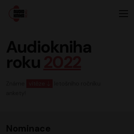
Hlavn
Men
Audiokniha roku
Audiokniha
roku
2022
Známe
vítěze
letošního ročníku
ankety!
Nominace