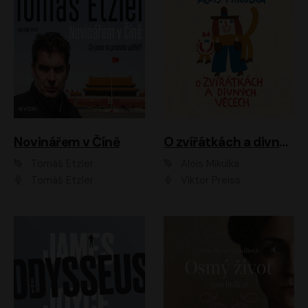
Novinářem v Číně
O zvířátkách a divných věcech
Tomáš Etzler
Alois Mikulka
Tomáš Etzler
Viktor Preiss