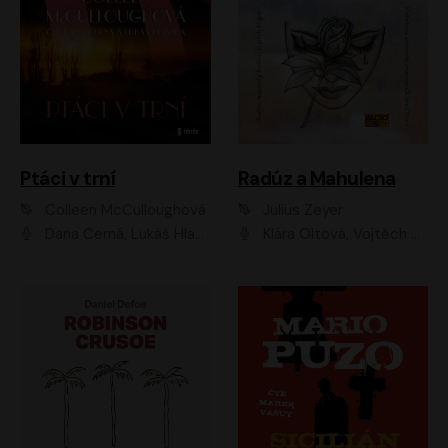
Ptáci v trní
Radúz a Mahulena
Colleen McCulloughová
Julius Zeyer
Dana Černá, Lukáš Hlavica
Klára Oltová, Vojtěch Hájek, Růžena Merunková, Dušan Sitek, Simona Postlerová, Ljuba Krbová, Petr Lněnička, Saša Rašilov