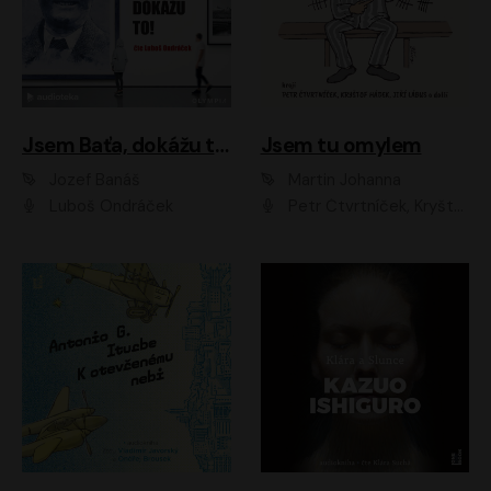
Jsem Baťa, dokážu to!
Jsem tu omylem
Jozef Banáš
Martin Johanna
Luboš Ondráček
Petr Čtvrtníček, Kryštof Hádek, Jiří Lábus, Dana Černá, Miroslav Táborský, Oldřich Navrátil, Milan Šteindler, David Vávra, Marie Tomsová