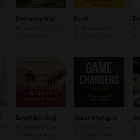
Dcera impéria
Dech
Raymond E. Feist, Janny Wurts
James Nestor
Libor Böhm
Zbyšek Horák
y
Ernettiho stroj
Game changers
Ge
ová
Roland Portiche
Dave Asprey
Michal Bumbálek
Zbyšek Horák