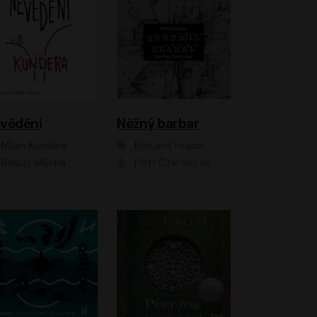
vědění
Něžný barbar
Milan Kundera
Bohumil Hrabal
Radúz Mácha
Petr Čtvrtníček