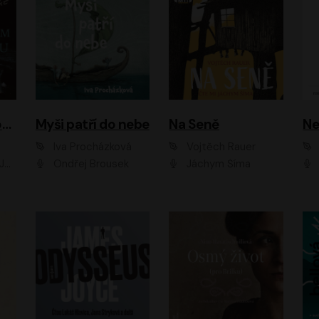
Muž v hnědém obleku
Myši patří do nebe
Na Seně
Ne
Iva Procházková
Vojtěch Rauer
ák
Ondřej Brousek
Jáchym Šíma