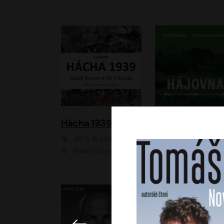
Hácha 1939
Hájovna
Jiří S. Kupka, Lukáš Burian
Karla Kubíková
Milan Enčev, Alžběta Fišerová, Marek Helma, Antonín Hardt, Jitka Sedláčková, Lukáš Burian, Vojtěch Havelka
Lucie Vondráčk