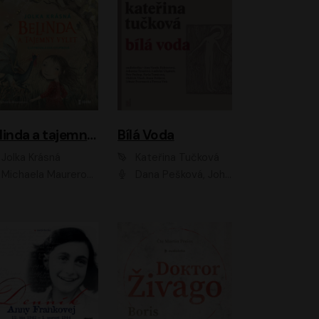
Belinda a tajemný výlet
Bílá Voda
Jolka Krásná
Kateřina Tučková
Michaela Maurerová
Dana Pešková, Johanna Tesařová, Ladislav Cigánek, Libuše Švormová, Oldřich Vlach, Pavla Tomicová, Petr Pochop, Tereza Vítů, Vanda Hybnerová