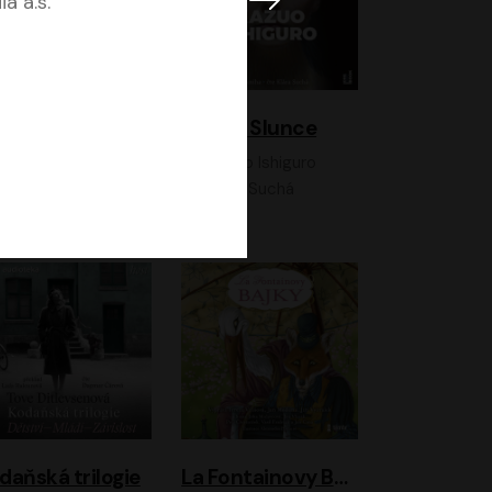
a a.s.
K otevřenému nebi
Klára a Slunce
Antonio G. Iturbe
Kazuo Ishiguro
Vladimír Javorský, Ondřej Brousek
Klára Suchá
daňská trilogie
La Fontainovy Bajky