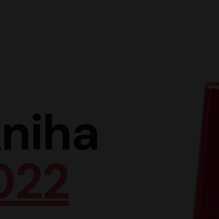
Hlav
niha
022