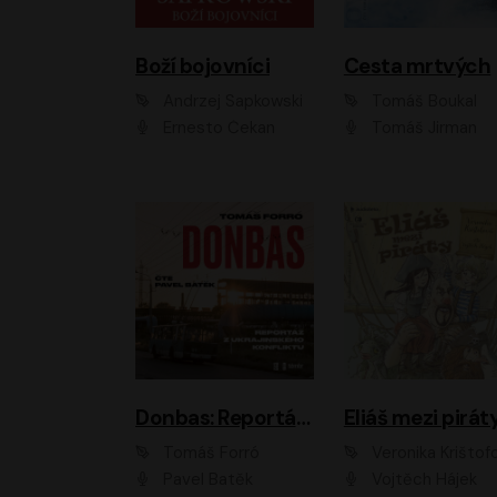
Boží bojovníci
Cesta mrtvých
Andrzej Sapkowski
Tomáš Boukal
Ernesto Čekan
Tomáš Jirman
Donbas: Reportáž z ukrajinského konfliktu
Eliáš mezi pirát
Tomáš Forró
Veronika Krištof
Pavel Batěk
Vojtěch Hájek