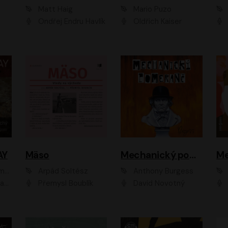
Matt Haig
Mario Puzo
Ondřej Endru Havlík
Oldřich Kaiser
AY
Mäso
Mechanický pomeranč
Me
en
Arpád Soltész
Anthony Burgess
av Etzler
Přemysl Boublík
David Novotný