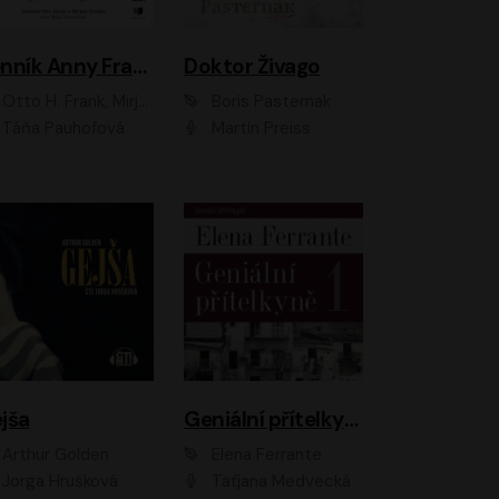
Denník Anny Frankovej
Doktor Živago
Otto H. Frank, Mirjam Pressler
Boris Pasternak
Táňa Pauhofová
Martin Preiss
jša
Geniální přítelkyně
Arthur Golden
Elena Ferrante
Jorga Hrušková
Taťjana Medvecká