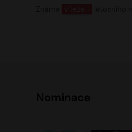
Známe
vítěze
letošního r
Nominace