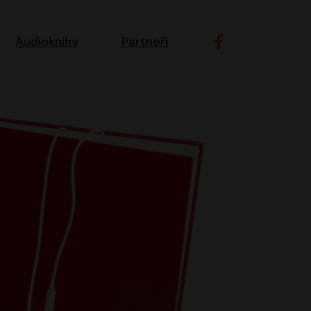
ní navigace
Audioknihy
Partneři