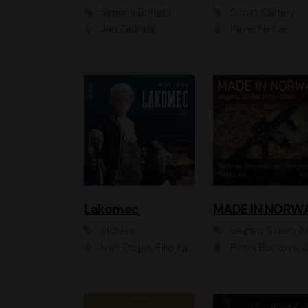
Simona Bohatá
Scott Carney
Jan Zadražil
Pavel Nečas
Lakomec
MADE IN NORW
Moliére
Vegard Steiro Amunds
Ivan Trojan, Filip Kaňkovský, Ondřej Brousek, Anežka Šťastná, Klára Suchá, Jaromír Meduna, Dana Černá, Václav Vydra, Jiří Knot, Petr Lněnička, Lubor Šplíchal, Jiří Maryško, Petr Šplíchal
Petra Bučková, Jan Dolanský, Jiří Vyorálek, Ondřej Rychlý, Ondřej Vetchý, Klára Suchá, Jan Vlasák, Jana Stryková, Igor Bareš, Mirosl