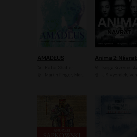
AMADEUS
Anima 2: Návrat
Peter Shaffer
Kinga Krzemińsk
Martin Finger, Marek Lambora, Eliška Zbanková, Martin Písařík, Václav Neužil, Kamil Halbich, Aleš Procházka, Miroslav Táborský, Hanuš Bor, Jan Hájek
Jiří Vyorálek, Vanda Hybnerová, Jan Nedbal, Tereza Vilišová, Matylda Miškovská, Johana Tesařová, Jana Boušková, Ivana Uhlířová, Martin Myšička, Dana Černá, Ladislav Frej, Miroslav Hanuš, Zuzana Kronerová, Pavel Neškudla, Luboš Veselý, Jan Holík, Ondřej Malý, Leoš Noha, Karolína Baranová, Jan Battěk, Kryštof Bartoš, Daniela Čermáková, Hanuš Bor, Petr Gojda, Lucie Laňková, Jan Horák Radúz Mácha, Jan Meduna, Marta Menes, Jaromíra Mílová, Michal Sieczkowski, Jiří Suchánek, Anežka Šťastná, Lenka V