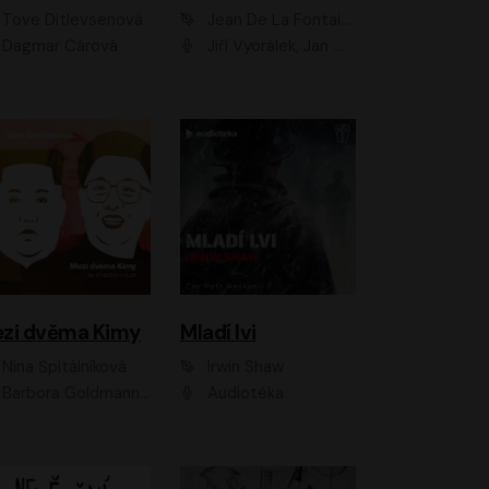
Tove Ditlevsenová
Jean De La Fontaine
Dagmar Čárová
Jiří Vyorálek, Jan Meduna, Tereza Vilišová, Jitka Molavcová, Jan Vlasák, Petr Čtvrtníček, Vasil Fridrich, Jan Cina
zi dvěma Kimy
Mladí lvi
Nina Špitálníková
Irwin Shaw
Barbora Goldmannová
Audiotéka