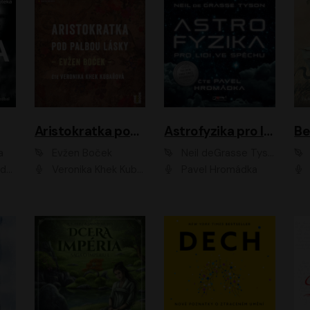
Aristokratka pod palbou lásky
Astrofyzika pro lidi ve spěchu
a
Evžen Boček
Neil deGrasse Tyson
rtišková - Nejezchlebová, Jiří Wohanka
Veronika Khek Kubařová
Pavel Hromádka