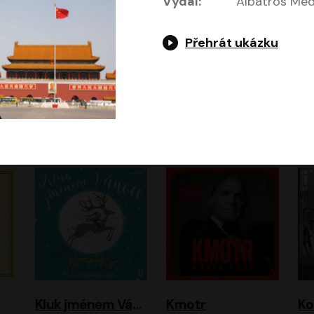
Vydal:
Albatros Medi
Přehrát ukázku
Jeruzalémský masakr
Jsem Baťa, dokážu to!
Jsem tu omylem
Jozef Banáš
Martin Johanna
Luboš Ondráček
Petr Čtvrtníček, Kryštof Hádek, Jiří Lábus, Dana Černá, Miroslav Táborský, Oldřich Navrátil, Milan Šteindler, David Vávra, Marie Tomsová
Kluk jménem Vánoce
Kmotr
Ko