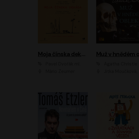
Moja čínska dekáda
Pavel Dvořák ml.
Agatha Christie
Mário Zeumer
Jitka Moučková, Jan Šťastný, Zbyšek Hor