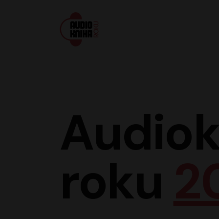
Audiokniha roku
Audiok
roku
2