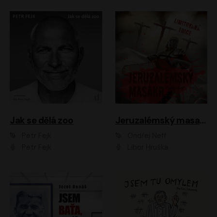
Jak se dělá zoo
Jeruzalémský masakr
Petr Fejk
Ondřej Neff
Petr Fejk
Libor Hruška