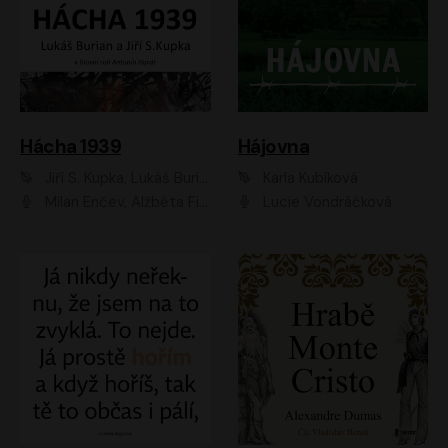
Hácha 1939
Hájovna
Jiří S. Kupka, Lukáš Burian
Karla Kubíková
Milan Enčev, Alžběta Fišerová, Marek Helma, Antonín Hardt, Jitka Sedláčková, Lukáš Burian, Vojtěch Havelka
Lucie Vondráčková