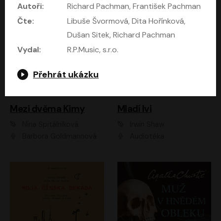
Autoři:
Richard Pachman, František Pachman
Čte:
Libuše Švormová, Dita Hořínková,
Dušan Sitek, Richard Pachman
Vydal:
R.P.Music, s.r.o.
Přehrát ukázku
Mezi dvěma Kimy
Mladí lvi
Nina Špitálníková
Irwin Shaw
Barbora Goldmannová
Audiotéka