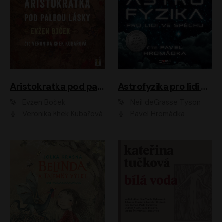
Aristokratka pod palbou lásky
Astrofyzika pro lidi ve spěchu
Evžen Boček
Neil deGrasse Tyson
Veronika Khek Kubařová
Pavel Hromádka