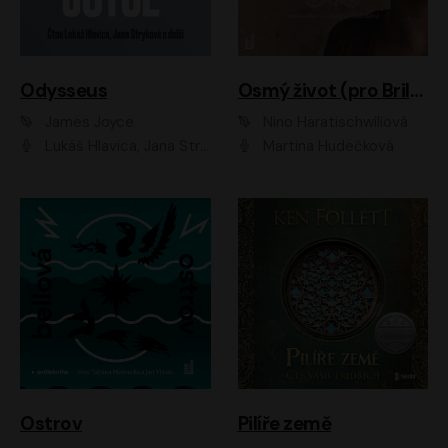
Odysseus
Osmý život (pro Brilku)
James Joyce
Nino Haratischwiliová
Lukáš Hlavica, Jana Stryková
Martina Hudečková
Ostrov
Pilíře země