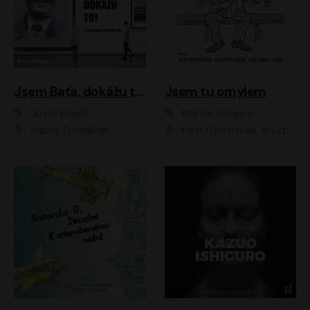
Jsem Baťa, dokážu to!
Jsem tu omylem
Jozef Banáš
Martin Johanna
Luboš Ondráček
Petr Čtvrtníček, Kryštof Hádek, Jiří Lábus, Dana Černá, Miroslav Táborský, Oldřich Navrátil, Milan Šteindler, David Vávra, Marie Tomsová