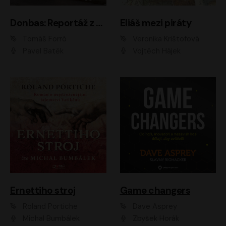
Donbas: Reportáž z ukrajinského konfliktu
Eliáš mezi piráty
Tomáš Forró
Veronika Krištofová
Pavel Batěk
Vojtěch Hájek
Ernettiho stroj
Game changers
Roland Portiche
Dave Asprey
Michal Bumbálek
Zbyšek Horák