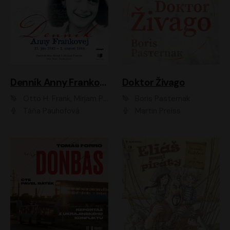
Denník Anny Frankovej
Doktor Živago
Otto H. Frank, Mirjam Pressler
Boris Pasternak
Táňa Pauhofová
Martin Preiss