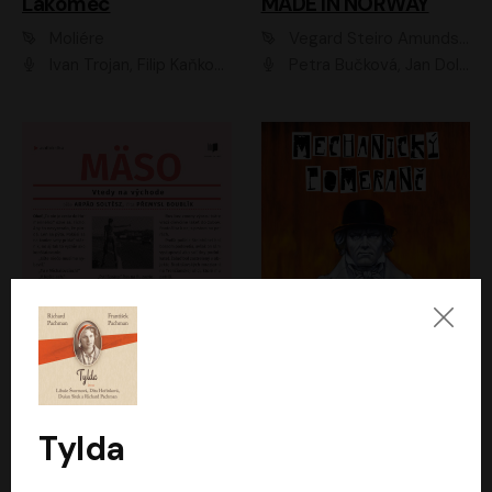
Lakomec
MADE IN NORWAY
Moliére
Vegard Steiro Amundsen
Ivan Trojan, Filip Kaňkovský, Ondřej Brousek, Anežka Šťastná, Klára Suchá, Jaromír Meduna, Dana Černá, Václav Vydra, Jiří Knot, Petr Lněnička, Lubor Šplíchal, Jiří Maryško, Petr Šplíchal
Petra Bučková, Jan Dolanský, Jiří Vyorálek, Ondřej Rychlý, Ondřej Vetchý, Klára Suchá, Jan Vlasák, Jana Stryková, Igor Bareš, Miroslav Etzler
Mäso
Mechanický pomeranč
Arpád Soltész
Anthony Burgess
Přemysl Boublík
David Novotný
Tylda