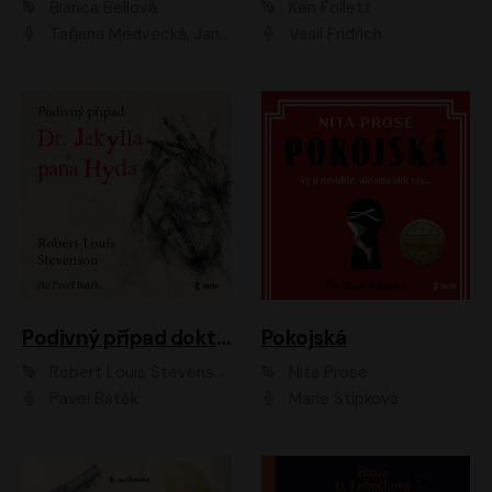
Bianca Bellová
Ken Follett
Taťjana Medvecká, Jan Vlasák
Vasil Fridrich
Podivný případ doktora Jekylla a pana Hyda
Pokojská
Robert Louis Stevenson
Nita Prose
Pavel Batěk
Marie Štípková