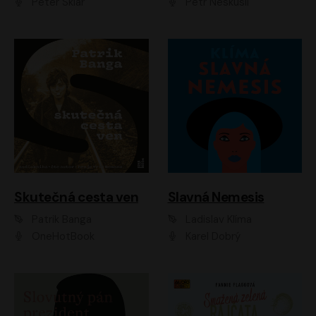
Peter Sklár
Petr Neskusil
Skutečná cesta ven
Slavná Nemesis
Patrik Banga
Ladislav Klíma
OneHotBook
Karel Dobrý