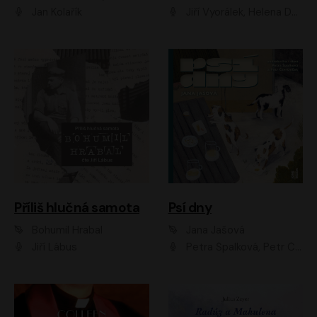
Jan Kolařík
Jiří Vyorálek, Helena Dvořáková, Pavel Šimčík, Ondřej Rychlý, Radek Holub, Filip Kaňkovský, Luboš Veselý, Tomáš Dastlík, Tereza Dočkalová, David Nyč
Příliš hlučná samota
Psí dny
Bohumil Hrabal
Jana Jašová
Jiří Lábus
Petra Špalková, Petr Čtvrtníček