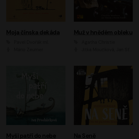
Moja čínska dekáda
Muž v hnědém obleku
Pavel Dvořák ml.
Agatha Christie
Mário Zeumer
Jitka Moučková, Jan Šťastný, Zbyšek Horák
Myši patří do nebe
Na Seně