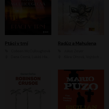
Ptáci v trní
Radúz a Mahulena
Colleen McCulloughová
Julius Zeyer
Dana Černá, Lukáš Hlavica
Klára Oltová, Vojtěch Hájek, Růžena Merunková, Dušan Sitek, Simona Postlerová, Ljuba Krbová, Petr Lněnička, Saša Rašilov