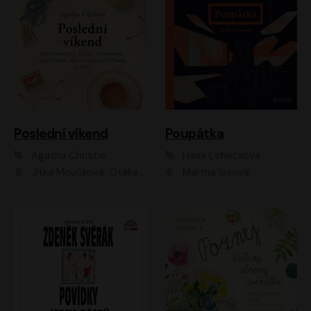
Poslední víkend
Poupátka
Agatha Christie
Hana Lehečková
Jitka Moučková, Otakar Brousek ml., Lenka Termerová, Šárka Krausová, Radek Hoppe, Petr Stach, Viktor Dvořák, Klára Oltová, Andrea Elsnerová, Saša Rašilov, Vojtěch Hájek, Barbora Vágnerová
Martha Issová