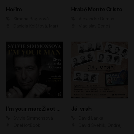
Hořím
Hrabě Monte Cristo
Simona Bagarová
Alexandre Dumas
Daniela Kolářová, Martha Issová, Pavel Řezníček, Klára Melíšková, Kryštof Hádek, Zdeněk Svěrák, Simona Bagarová
Vladislav Beneš
I'm your man: Život Leonarda Cohena
Já, vrah
Sylvie Simmonsová
David Laňka
OneHotBook
David Švehlík, Ondřej Malý, Anna Fialová, Cyril Dobrý, Vojtěch Vondráček, David Novotný, Ladislav Cigánek