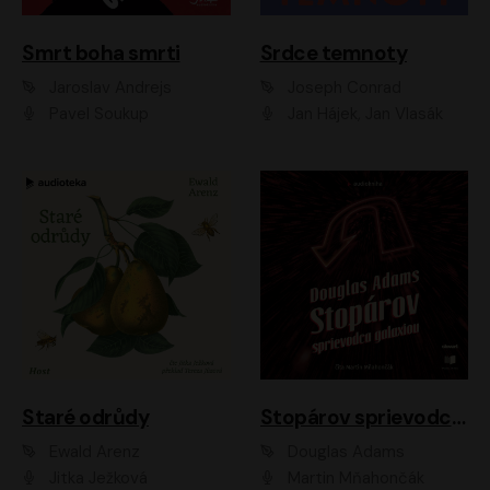
Smrt boha smrti
Srdce temnoty
Jaroslav Andrejs
Joseph Conrad
Pavel Soukup
Jan Hájek, Jan Vlasák
Staré odrůdy
Stopárov sprievodca galaxiou
Ewald Arenz
Douglas Adams
Jitka Ježková
Martin Mňahončák