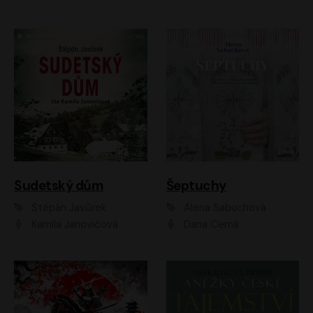
Sudetský dům
Šeptuchy
Štěpán Javůrek
Alena Sabuchová
Kamila Janovičová
Dana Černá