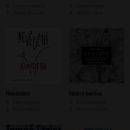
Iva Procházková
Vojtěch Rauer
Ondřej Brousek
Jáchym Šíma
Nevědění
Něžný barbar
Milan Kundera
Bohumil Hrabal
Radúz Mácha
Petr Čtvrtníček