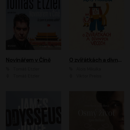
Novinářem v Číně
O zvířátkách a divných věcech
Tomáš Etzler
Alois Mikulka
Tomáš Etzler
Viktor Preiss