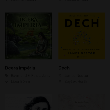
Dcera impéria
Dech
Raymond E. Feist, Janny Wurts
James Nestor
Libor Böhm
Zbyšek Horák