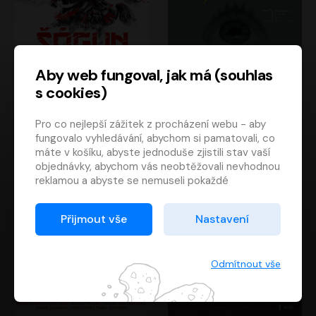
Aby web fungoval, jak má (souhlas
s cookies)
Šógun
Tajemství
Pro co nejlepší zážitek z procházení webu - aby
James Clavell
Tereza Dobiášová
fungovalo vyhledávání, abychom si pamatovali, co
Pavel Soukup
Milena Steinmasslová
máte v košíku, abyste jednoduše zjistili stav vaší
objednávky, abychom vás neobtěžovali nevhodnou
reklamou a abyste se nemuseli pokaždé
přihlašovat.
Proto od vás potřebujeme souhlas se
Přijmout vše
Nastavení
zpracováním souborů cookies
, tj. malých souborů,
které se dočasně ukládají ve vašem prohlížeči.
Děkujeme, že nám ho dáte a pomůžete nám tak
Odmítnout vše
web zlepšovat.