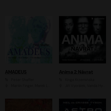
AMADEUS
Anima 2: Návrat
Peter Shaffer
Kinga Krzemińska
Martin Finger, Marek Lambora, Eliška Zbanková, Martin Písařík, Václav Neužil, Kamil Halbich, Aleš Procházka, Miroslav Táborský, Hanuš Bor, Jan Hájek
Jiří Vyorálek, Vanda Hybnerová, Jan Nedbal, Tereza Vilišová, Matylda Miškovská, Johana Tesařová, Jana Boušková, Ivana Uhlířová, Martin Myšička, Dana Černá, Ladislav Frej, Miroslav Hanuš, Zuzana Kronerová, Pavel Neškudla, Luboš Veselý, Jan Holík, Ondřej Malý, Leoš Noha, Karolína Baranová, Jan Battěk, Kryštof Bartoš, Daniela Čermáková, Hanuš Bor, Petr Gojda, Lucie Laňková, Jan Horák Radúz Mácha, Jan Meduna, Marta Menes, Jaromíra Mílová, Michal Sieczkowski, Jiří Suchánek, Anežka Šťastná, Lenka Vrtišková - Nejezchlebová, Jiří Wohanka