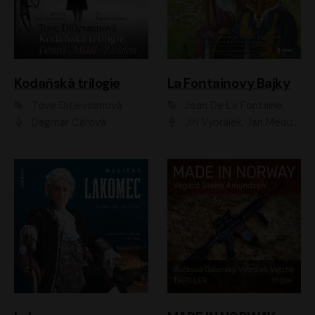
Kodaňská trilogie
La Fontainovy Bajky
Tove Ditlevsenová
Jean De La Fontaine
Dagmar Čárová
Jiří Vyorálek, Jan Meduna, Tereza Vilišová, Jitka Molavcová, Jan Vlasák, Petr Čtvrtníček, Vasil Fridrich, Jan Cina