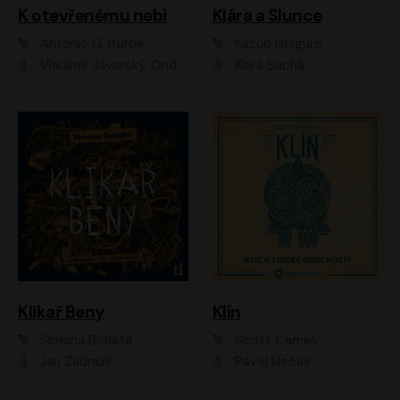
K otevřenému nebi
Klára a Slunce
Antonio G. Iturbe
Kazuo Ishiguro
Vladimír Javorský, Ondřej Brousek
Klára Suchá
Klikař Beny
Klín
Simona Bohatá
Scott Carney
Jan Zadražil
Pavel Nečas