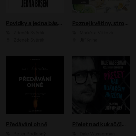
Povídky a jedna báseň
Poznej květiny, stromy, zvířátka
Zdeněk Svěrák
Markéta Vítková
Zdeněk Svěrák
Jiří Kniha
Předávání ohně
Přelet nad kukaččím hnízdem
Peter Podlesný
Dale Wasserman