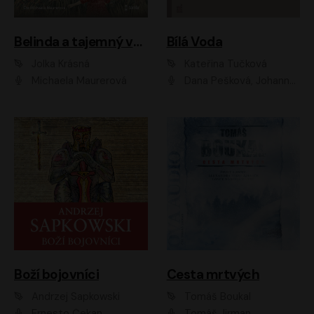
Belinda a tajemný výlet
Bílá Voda
Jolka Krásná
Kateřina Tučková
Michaela Maurerová
Dana Pešková, Johanna Tesařová, Ladislav Cigánek, Libuše Švormová, Oldřich Vlach, Pavla Tomicová, Petr Pochop, Tereza Vítů, Vanda Hybnerová
Boží bojovníci
Cesta mrtvých
Andrzej Sapkowski
Tomáš Boukal
Ernesto Čekan
Tomáš Jirman