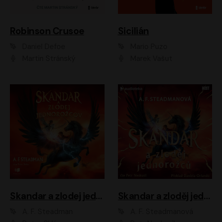
Robinson Crusoe
Sicilián
Daniel Defoe
Mario Puzo
Martin Stránský
Marek Vašut
Skandar a zlodej jednorožcov
Skandar a zloděj jednorožců
A. F. Steadman
A. F. Steadmanová