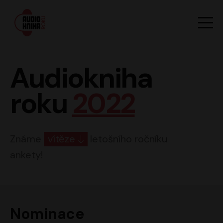
Hlavn
Men
Audiokniha roku
Audiokniha
roku
2022
Známe
vítěze
letošního ročníku
ankety!
Nominace