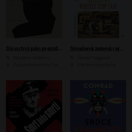
Slovutný pán prezident
Smažená zelená rajčata ve Whistle Stop Cafe
Madeline Vadkerty
Fannie Flaggová
Zuzana Kronerová, František Kovár, Božidara Turzonovová, Ľuboš Kostelný, Kristína Svarinská, Miro Noga, Richard Stanke, Lucia Siposová, Marián Miezga, Dado Nagy, Slávka Halčáková, Peter Rúfus, Filip Tůma, Lukáš Latinák, Dušan Kaprálik, Jana Oľhová, Stano Staško, Michal Hudák, Martin Kaprálik, Robo Jakab, Andrej Bán, Ivan Martinka, Martin Brezović, Patrik Lučan, Ondrej Kořínek, Scarlett Čanakyová, Andrej Žiarovský, Norbert Moravanský, Miro Králik, Marko Vrzgula, Ján Štrbák, Oliver Koniar, Roman Jaroš, Ján Kardoš, Barbora Kardošová, Ivan Kamenec, Madeline Vadkerty
Martina Hudečková