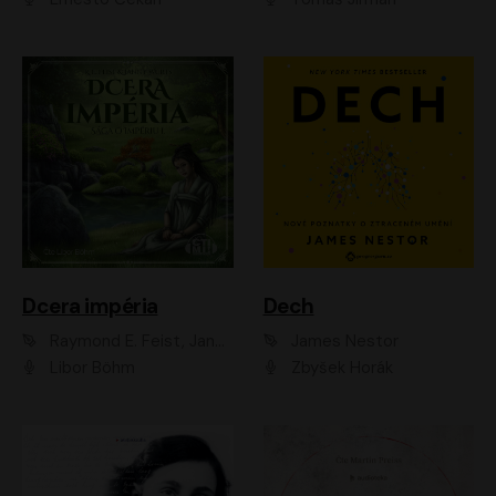
Dcera impéria
Dech
Raymond E. Feist, Janny Wurts
James Nestor
Libor Böhm
Zbyšek Horák