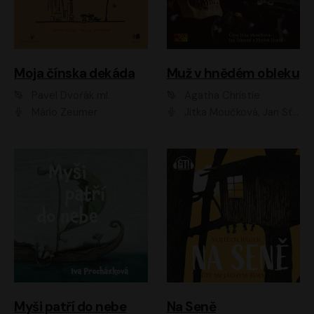
Moja čínska dekáda
Muž v hnědém obleku
Pavel Dvořák ml.
Agatha Christie
Mário Zeumer
Jitka Moučková, Jan Šťastný, Zbyšek Horák
Myši patří do nebe
Na Seně