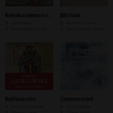
Belinda a tajemný výlet
Bílá Voda
Jolka Krásná
Kateřina Tučková
Michaela Maurerová
Dana Pešková, Johanna Tesařová, Ladislav Cigánek, Libuše Švormová, Oldřich Vlach, Pavla Tomicová, Petr Pochop, Tereza Vítů, Vanda Hybnerová
Boží bojovníci
Cesta mrtvých
Andrzej Sapkowski
Tomáš Boukal
Ernesto Čekan
Tomáš Jirman