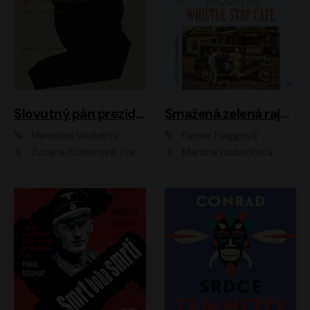
Slovutný pán prezident
Smažená zelená rajčata ve Whistle Stop Cafe
Madeline Vadkerty
Fannie Flaggová
Zuzana Kronerová, František Kovár, Božidara Turzonovová, Ľuboš Kostelný, Kristína Svarinská, Miro Noga, Richard Stanke, Lucia Siposová, Marián Miezga, Dado Nagy, Slávka Halčáková, Peter Rúfus, Filip Tůma, Lukáš Latinák, Dušan Kaprálik, Jana Oľhová, Stano Staško, Michal Hudák, Martin Kaprálik, Robo Jakab, Andrej Bán, Ivan Martinka, Martin Brezović, Patrik Lučan, Ondrej Kořínek, Scarlett Čanakyová, Andrej Žiarovský, Norbert Moravanský, Miro Králik, Marko Vrzgula, Ján Štrbák, Oliver Koniar, Roman Jaroš, Ján Kardoš, Barbora Kardošová, Ivan Kamenec, Madeline Vadkerty
Martina Hudečková