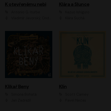
K otevřenému nebi
Klára a Slunce
Antonio G. Iturbe
Kazuo Ishiguro
Vladimír Javorský, Ondřej Brousek
Klára Suchá
Klikař Beny
Klín
Simona Bohatá
Scott Carney
Jan Zadražil
Pavel Nečas