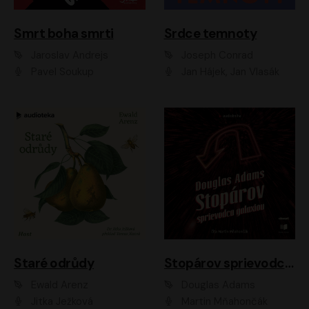
Smrt boha smrti
Srdce temnoty
Jaroslav Andrejs
Joseph Conrad
Pavel Soukup
Jan Hájek, Jan Vlasák
Staré odrůdy
Stopárov sprievodca galaxiou
Ewald Arenz
Douglas Adams
Jitka Ježková
Martin Mňahončák