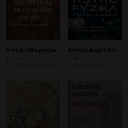
Aristokratka pod palbou lásky
Astrofyzika pro lidi ve spěchu
Evžen Boček
Neil deGrasse Tyson
Veronika Khek Kubařová
Pavel Hromádka