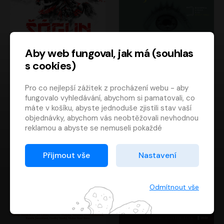
Aby web fungoval, jak má (souhlas
s cookies)
Šógun
Tajemství
Pro co nejlepší zážitek z procházení webu - aby
James Clavell
Tereza Dobiášová
fungovalo vyhledávání, abychom si pamatovali, co
Pavel Soukup
Milena Steinmasslová
máte v košíku, abyste jednoduše zjistili stav vaší
objednávky, abychom vás neobtěžovali nevhodnou
reklamou a abyste se nemuseli pokaždé
přihlašovat.
Proto od vás potřebujeme souhlas se
Přijmout vše
Nastavení
zpracováním souborů cookies
, tj. malých souborů,
které se dočasně ukládají ve vašem prohlížeči.
Děkujeme, že nám ho dáte a pomůžete nám tak
Odmítnout vše
web zlepšovat.