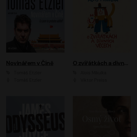
Novinářem v Číně
O zvířátkách a divných věcech
Tomáš Etzler
Alois Mikulka
Tomáš Etzler
Viktor Preiss