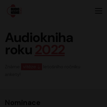
Hlavn
Men
Audiokniha roku
Audiokniha
roku
2022
Známe
vítěze
letošního ročníku
ankety!
Nominace