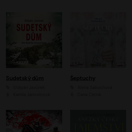
Sudetský dům
Šeptuchy
Štěpán Javůrek
Alena Sabuchová
Kamila Janovičová
Dana Černá