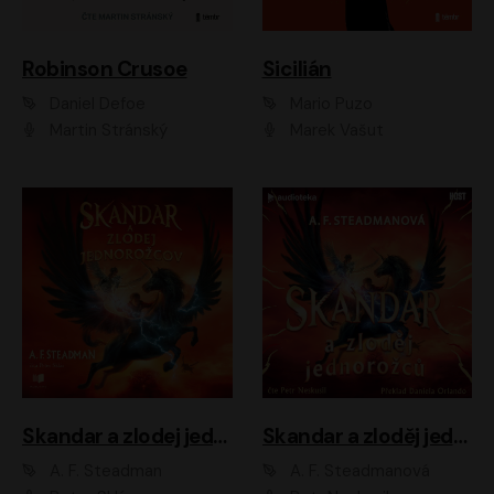
Robinson Crusoe
Sicilián
Daniel Defoe
Mario Puzo
Martin Stránský
Marek Vašut
Skandar a zlodej jednorožcov
Skandar a zloděj jednorožců
A. F. Steadman
A. F. Steadmanová