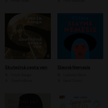
Peter Sklár
Petr Neskusil
Skutečná cesta ven
Slavná Nemesis
Patrik Banga
Ladislav Klíma
OneHotBook
Karel Dobrý