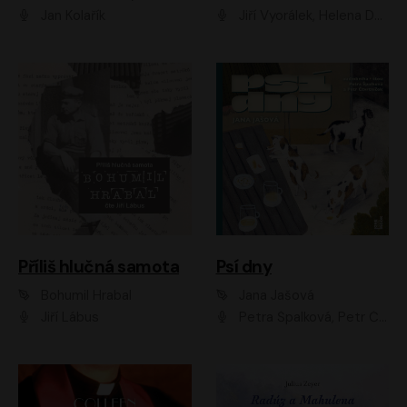
Jan Kolařík
Jiří Vyorálek, Helena Dvořáková, Pavel Šimčík, Ondřej Rychlý, Radek Holub, Filip Kaňkovský, Luboš Veselý, Tomáš Dastlík, Tereza Dočkalová, David Nyč
Příliš hlučná samota
Psí dny
Bohumil Hrabal
Jana Jašová
Jiří Lábus
Petra Špalková, Petr Čtvrtníček