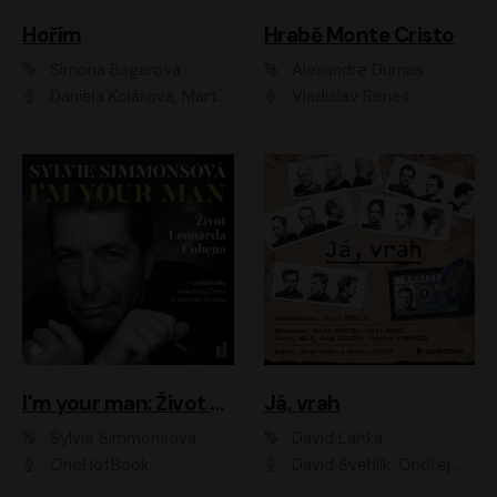
Hořím
Hrabě Monte Cristo
Simona Bagarová
Alexandre Dumas
Daniela Kolářová, Martha Issová, Pavel Řezníček, Klára Melíšková, Kryštof Hádek, Zdeněk Svěrák, Simona Bagarová
Vladislav Beneš
I'm your man: Život Leonarda Cohena
Já, vrah
Sylvie Simmonsová
David Laňka
OneHotBook
David Švehlík, Ondřej Malý, Anna Fialová, Cyril Dobrý, Vojtěch Vondráček, David Novotný, Ladislav Cigánek