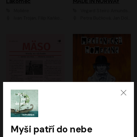
Lakomec
MADE IN NORWAY
Moliére
Vegard Steiro Amundsen
Ivan Trojan, Filip Kaňkovský, Ondřej Brousek, Anežka Šťastná, Klára Suchá, Jaromír Meduna, Dana Černá, Václav Vydra, Jiří Knot, Petr Lněnička, Lubor Šplíchal, Jiří Maryško, Petr Šplíchal
Petra Bučková, Jan Dolanský, Jiří Vyorálek, Ondřej Rychlý, Ondřej Vetchý, Klára Suchá, Jan Vlasák, Jana Stryková, Igor Bareš, Miroslav Etzler
Mäso
Mechanický pomeranč
Arpád Soltész
Anthony Burgess
Přemysl Boublík
David Novotný
Myši patří do nebe