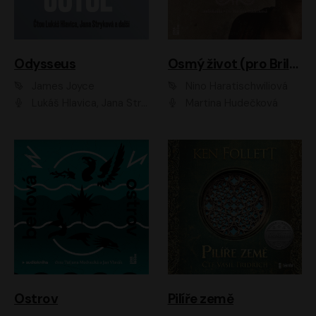
Odysseus
Osmý život (pro Brilku)
James Joyce
Nino Haratischwiliová
Lukáš Hlavica, Jana Stryková
Martina Hudečková
Ostrov
Pilíře země