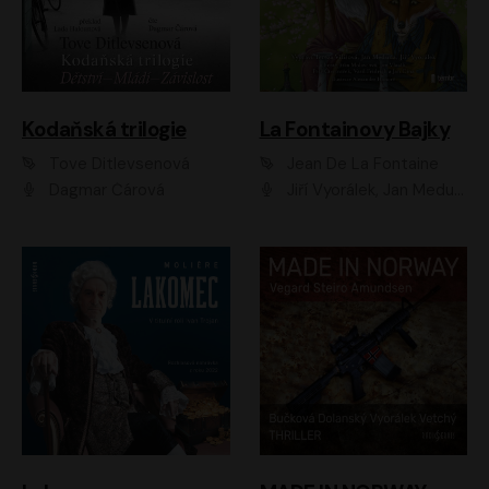
Kodaňská trilogie
La Fontainovy Bajky
Tove Ditlevsenová
Jean De La Fontaine
Dagmar Čárová
Jiří Vyorálek, Jan Meduna, Tereza Vilišová, Jitka Molavcová, Jan Vlasák, Petr Čtvrtníček, Vasil Fridrich, Jan Cina