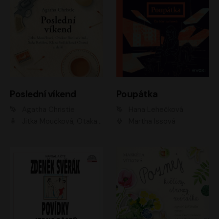
Poslední víkend
Poupátka
Agatha Christie
Hana Lehečková
Jitka Moučková, Otakar Brousek ml., Lenka Termerová, Šárka Krausová, Radek Hoppe, Petr Stach, Viktor Dvořák, Klára Oltová, Andrea Elsnerová, Saša Rašilov, Vojtěch Hájek, Barbora Vágnerová
Martha Issová