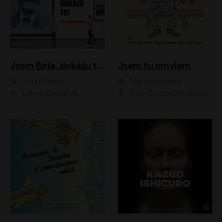
Jsem Baťa, dokážu to!
Jsem tu omylem
Jozef Banáš
Martin Johanna
Luboš Ondráček
Petr Čtvrtníček, Kryštof Hádek, Jiří Lábus, Dana Černá, Miroslav Táborský, Oldřich Navrátil, Milan Šteindler, David Vávra, Marie Tomsová