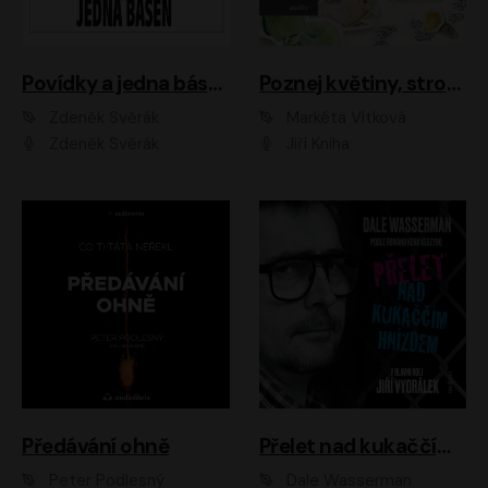
Povídky a jedna báseň
Poznej květiny, stromy, zvířátka
Zdeněk Svěrák
Markéta Vítková
Zdeněk Svěrák
Jiří Kniha
Předávání ohně
Přelet nad kukaččím hnízdem
Peter Podlesný
Dale Wasserman