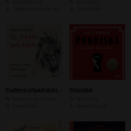
Bianca Bellová
Ken Follett
Taťjana Medvecká, Jan Vlasák
Vasil Fridrich
Podivný případ doktora Jekylla a pana Hyda
Pokojská
Robert Louis Stevenson
Nita Prose
Pavel Batěk
Marie Štípková