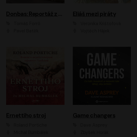
Donbas: Reportáž z ukrajinského konfliktu
Eliáš mezi piráty
Tomáš Forró
Veronika Krištofová
Pavel Batěk
Vojtěch Hájek
Ernettiho stroj
Game changers
Roland Portiche
Dave Asprey
Michal Bumbálek
Zbyšek Horák