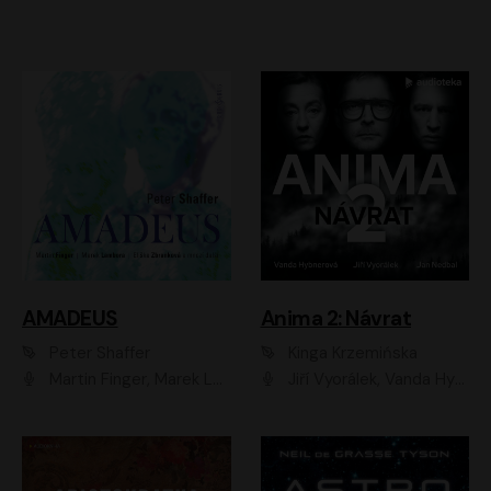
AMADEUS
Anima 2: Návrat
Peter Shaffer
Kinga Krzemińska
Martin Finger, Marek Lambora, Eliška Zbanková, Martin Písařík, Václav Neužil, Kamil Halbich, Aleš Procházka, Miroslav Táborský, Hanuš Bor, Jan Hájek
Jiří Vyorálek, Vanda Hybnerová, Jan Nedbal, Tereza Vilišová, Matylda Miškovská, Johana Tesařová, Jana Boušková, Ivana Uhlířová, Martin Myšička, Dana Černá, Ladislav Frej, Miroslav Hanuš, Zuzana Kronerová, Pavel Neškudla, Luboš Veselý, Jan Holík, Ondřej Malý, Leoš Noha, Karolína Baranová, Jan Battěk, Kryštof Bartoš, Daniela Čermáková, Hanuš Bor, Petr Gojda, Lucie Laňková, Jan Horák Radúz Mácha, Jan Meduna, Marta Menes, Jaromíra Mílová, Michal Sieczkowski, Jiří Suchánek, Anežka Šťastná, Lenka Vrtišková - Nejezchlebová, Jiří Wohanka