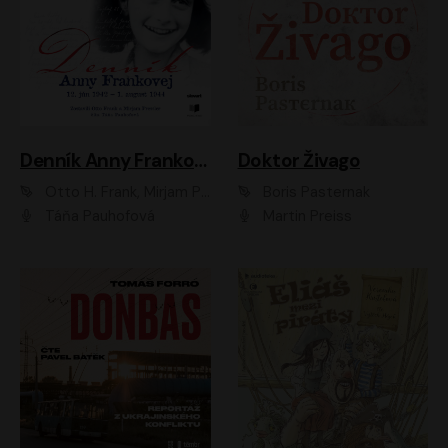
Denník Anny Frankovej
Doktor Živago
Otto H. Frank, Mirjam Pressler
Boris Pasternak
Táňa Pauhofová
Martin Preiss