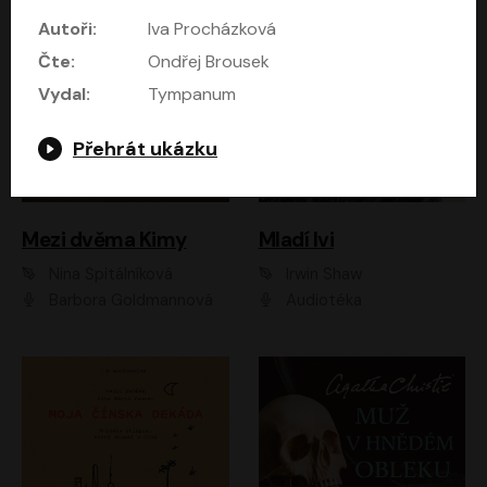
Autoři:
Iva Procházková
Čte:
Ondřej Brousek
Vydal:
Tympanum
Přehrát ukázku
Mezi dvěma Kimy
Mladí lvi
Nina Špitálníková
Irwin Shaw
Barbora Goldmannová
Audiotéka