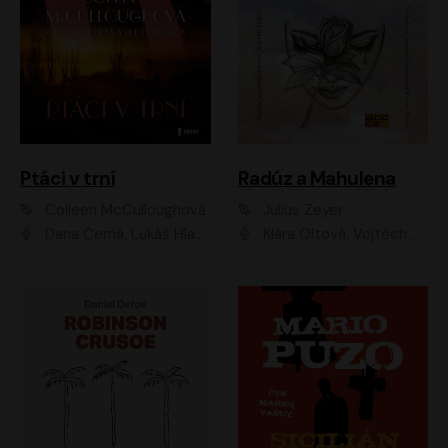
Ptáci v trní
Radúz a Mahulena
Colleen McCulloughová
Julius Zeyer
Dana Černá, Lukáš Hlavica
Klára Oltová, Vojtěch Hájek, Růžena Merunková, Dušan Sitek, Simona Postlerová, Ljuba Krbová, Petr Lněnička, Saša Rašilov