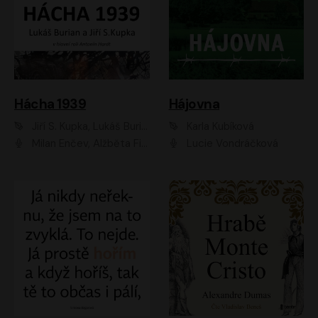
Hácha 1939
Hájovna
Jiří S. Kupka, Lukáš Burian
Karla Kubíková
Milan Enčev, Alžběta Fišerová, Marek Helma, Antonín Hardt, Jitka Sedláčková, Lukáš Burian, Vojtěch Havelka
Lucie Vondráčková