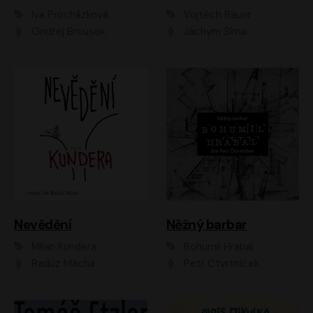
Iva Procházková
Vojtěch Rauer
Ondřej Brousek
Jáchym Šíma
Nevědění
Něžný barbar
Milan Kundera
Bohumil Hrabal
Radúz Mácha
Petr Čtvrtníček