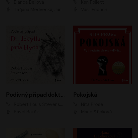
Bianca Bellová
Ken Follett
Taťjana Medvecká, Jan Vlasák
Vasil Fridrich
Podivný případ doktora Jekylla a pana Hyda
Pokojská
Robert Louis Stevenson
Nita Prose
Pavel Batěk
Marie Štípková