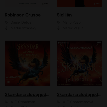
Robinson Crusoe
Sicilián
Daniel Defoe
Mario Puzo
Martin Stránský
Marek Vašut
Skandar a zlodej jednorožcov
Skandar a zloděj jednorožců
A. F. Steadman
A. F. Steadmanová