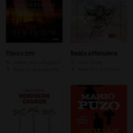
Ptáci v trní
Radúz a Mahulena
Colleen McCulloughová
Julius Zeyer
Dana Černá, Lukáš Hlavica
Klára Oltová, Vojtěch Hájek, Růžena Merunková, Dušan Sitek, Simona Postlerová, Ljuba Krbová, Petr Lněnička, Saša Rašilov