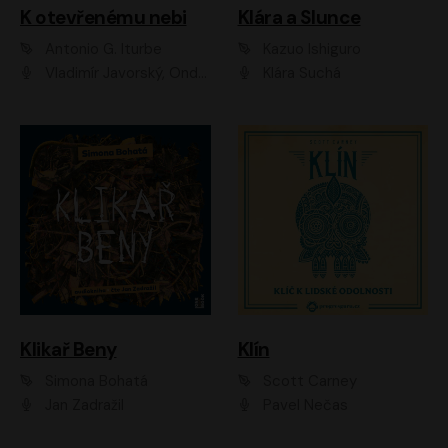
K otevřenému nebi
Klára a Slunce
Antonio G. Iturbe
Kazuo Ishiguro
Vladimír Javorský, Ondřej Brousek
Klára Suchá
Klikař Beny
Klín
Simona Bohatá
Scott Carney
Jan Zadražil
Pavel Nečas