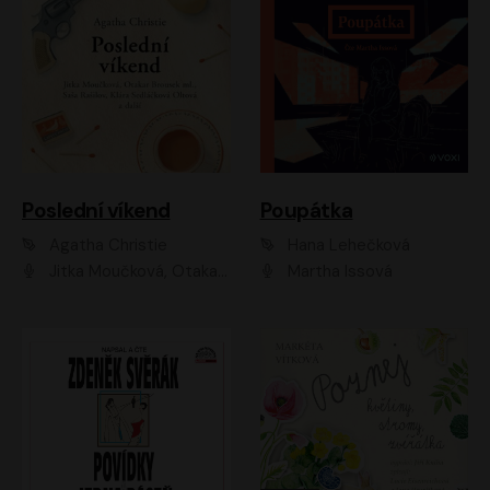
Poslední víkend
Poupátka
Agatha Christie
Hana Lehečková
Jitka Moučková, Otakar Brousek ml., Lenka Termerová, Šárka Krausová, Radek Hoppe, Petr Stach, Viktor Dvořák, Klára Oltová, Andrea Elsnerová, Saša Rašilov, Vojtěch Hájek, Barbora Vágnerová
Martha Issová