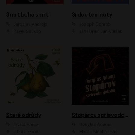
Smrt boha smrti
Srdce temnoty
Jaroslav Andrejs
Joseph Conrad
Pavel Soukup
Jan Hájek, Jan Vlasák
Staré odrůdy
Stopárov sprievodca galaxiou
Ewald Arenz
Douglas Adams
Jitka Ježková
Martin Mňahončák