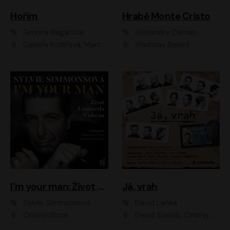
Hořím
Hrabě Monte Cristo
Simona Bagarová
Alexandre Dumas
Daniela Kolářová, Martha Issová, Pavel Řezníček, Klára Melíšková, Kryštof Hádek, Zdeněk Svěrák, Simona Bagarová
Vladislav Beneš
I'm your man: Život Leonarda Cohena
Já, vrah
Sylvie Simmonsová
David Laňka
OneHotBook
David Švehlík, Ondřej Malý, Anna Fialová, Cyril Dobrý, Vojtěch Vondráček, David Novotný, Ladislav Cigánek