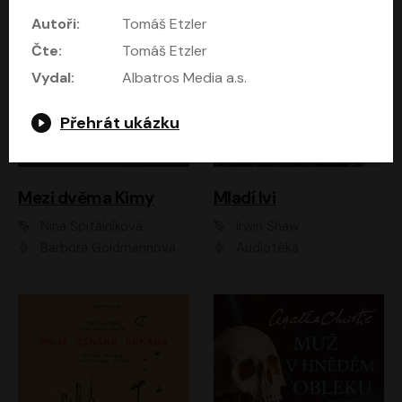
Autoři:
Tomáš Etzler
Čte:
Tomáš Etzler
Vydal:
Albatros Media a.s.
Přehrát ukázku
Mezi dvěma Kimy
Mladí lvi
Nina Špitálníková
Irwin Shaw
Barbora Goldmannová
Audiotéka