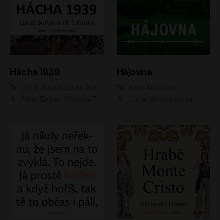
Hácha 1939
Hájovna
Jiří S. Kupka, Lukáš Burian
Karla Kubíková
Milan Enčev, Alžběta Fišerová, Marek Helma, Antonín Hardt, Jitka Sedláčková, Lukáš Burian, Vojtěch Havelka
Lucie Vondráčková