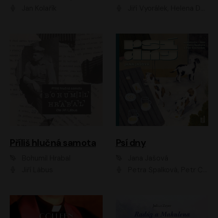
Jan Kolařík
Jiří Vyorálek, Helena Dvořáková, Pavel Šimčík, Ondřej Rychlý, Radek Holub, Filip Kaňkovský, Luboš Veselý, Tomáš Dastlík, Tereza Dočkalová, David Nyč
Příliš hlučná samota
Psí dny
Bohumil Hrabal
Jana Jašová
Jiří Lábus
Petra Špalková, Petr Čtvrtníček