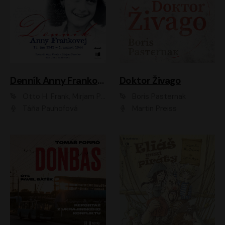
Denník Anny Frankovej
Doktor Živago
Otto H. Frank, Mirjam Pressler
Boris Pasternak
Táňa Pauhofová
Martin Preiss