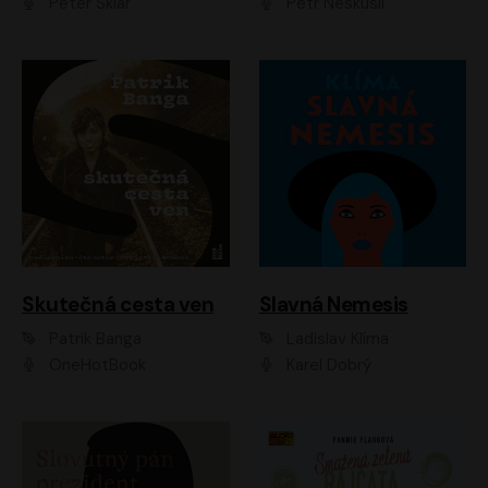
Peter Sklár
Petr Neskusil
Skutečná cesta ven
Slavná Nemesis
Patrik Banga
Ladislav Klíma
OneHotBook
Karel Dobrý