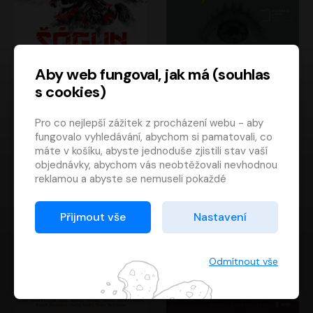
Aby web fungoval, jak má (souhlas
s cookies)
Šógun
Tajemství
Pro co nejlepší zážitek z procházení webu - aby
James Clavell
Tereza Dobiášová
fungovalo vyhledávání, abychom si pamatovali, co
Pavel Soukup
Milena Steinmasslová
máte v košíku, abyste jednoduše zjistili stav vaší
objednávky, abychom vás neobtěžovali nevhodnou
reklamou a abyste se nemuseli pokaždé
přihlašovat.
Proto od vás potřebujeme souhlas se
Přijmout vše
Nastavení
zpracováním souborů cookies
, tj. malých souborů,
které se dočasně ukládají ve vašem prohlížeči.
Děkujeme, že nám ho dáte a pomůžete nám tak
Odmítnout vše
web zlepšovat.