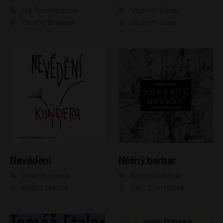
Iva Procházková
Vojtěch Rauer
Ondřej Brousek
Jáchym Šíma
Nevědění
Něžný barbar
Milan Kundera
Bohumil Hrabal
Radúz Mácha
Petr Čtvrtníček