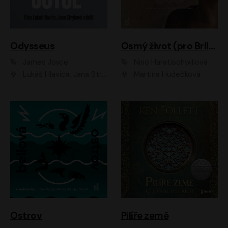
Odysseus
Osmý život (pro Brilku)
James Joyce
Nino Haratischwiliová
Lukáš Hlavica, Jana Stryková
Martina Hudečková
Ostrov
Pilíře země