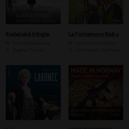
Kodaňská trilogie
La Fontainovy Bajky
Tove Ditlevsenová
Jean De La Fontaine
Dagmar Čárová
Jiří Vyorálek, Jan Meduna, Tereza Vilišová, Jitka Molavcová, Jan Vlasák, Petr Čtvrtníček, Vasil Fridrich, Jan Cina