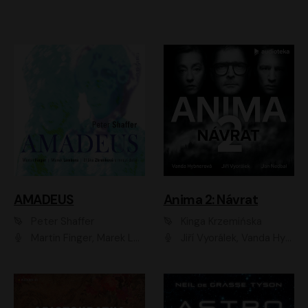
AMADEUS
Anima 2: Návrat
Peter Shaffer
Kinga Krzemińska
Martin Finger, Marek Lambora, Eliška Zbanková, Martin Písařík, Václav Neužil, Kamil Halbich, Aleš Procházka, Miroslav Táborský, Hanuš Bor, Jan Hájek
Jiří Vyorálek, Vanda Hybnerová, Jan Nedbal, Tereza Vilišová, Matylda Miškovská, Johana Tesařová, Jana Boušková, Ivana Uhlířová, Martin Myšička, Dana Černá, Ladislav Frej, Miroslav Hanuš, Zuzana Kronerová, Pavel Neškudla, Luboš Veselý, Jan Holík, Ondřej Malý, Leoš Noha, Karolína Baranová, Jan Battěk, Kryštof Bartoš, Daniela Čermáková, Hanuš Bor, Petr Gojda, Lucie Laňková, Jan Horák Radúz Mácha, Jan Meduna, Marta Menes, Jaromíra Mílová, Michal Sieczkowski, Jiří Suchánek, Anežka Šťastná, Lenka Vrtišková - Nejezchlebová, Jiří Wohanka