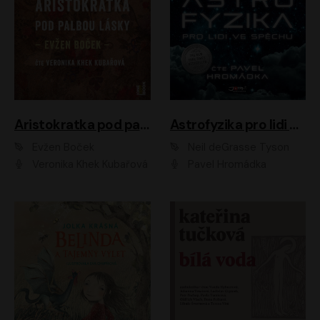
Aristokratka pod palbou lásky
Astrofyzika pro lidi ve spěchu
Evžen Boček
Neil deGrasse Tyson
Veronika Khek Kubařová
Pavel Hromádka