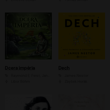
Dcera impéria
Dech
Raymond E. Feist, Janny Wurts
James Nestor
Libor Böhm
Zbyšek Horák