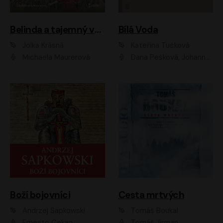
Belinda a tajemný výlet
Bílá Voda
Jolka Krásná
Kateřina Tučková
Michaela Maurerová
Dana Pešková, Johanna Tesařová, Ladislav Cigánek, Libuše Švormová, Oldřich Vlach, Pavla Tomicová, Petr Pochop, Tereza Vítů, Vanda Hybnerová
Boží bojovníci
Cesta mrtvých
Andrzej Sapkowski
Tomáš Boukal
Ernesto Čekan
Tomáš Jirman