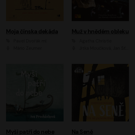
Moja čínska dekáda
Muž v hnědém obleku
Pavel Dvořák ml.
Agatha Christie
Mário Zeumer
Jitka Moučková, Jan Šťastný, Zbyšek Horák
Myši patří do nebe
Na Seně