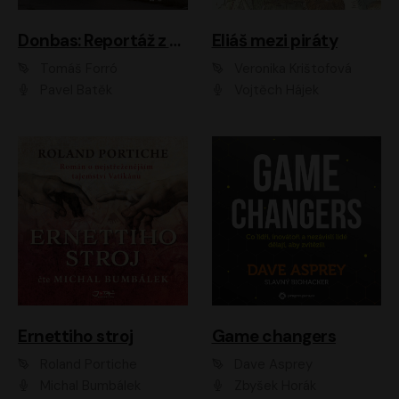
Donbas: Reportáž z ukrajinského konfliktu
Eliáš mezi piráty
Tomáš Forró
Veronika Krištofová
Pavel Batěk
Vojtěch Hájek
Ernettiho stroj
Game changers
Roland Portiche
Dave Asprey
Michal Bumbálek
Zbyšek Horák