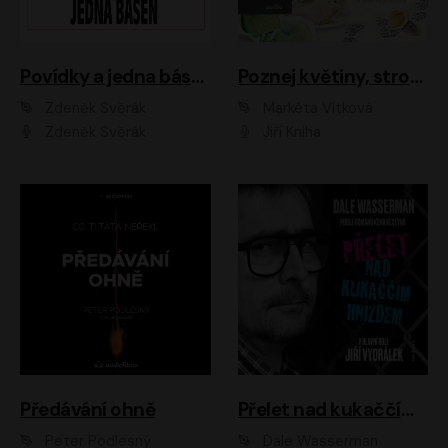
Povídky a jedna báseň
Poznej květiny, stromy, zvířátka
Zdeněk Svěrák
Markéta Vítková
Zdeněk Svěrák
Jiří Kniha
Předávání ohně
Přelet nad kukaččím hnízdem
Peter Podlesný
Dale Wasserman