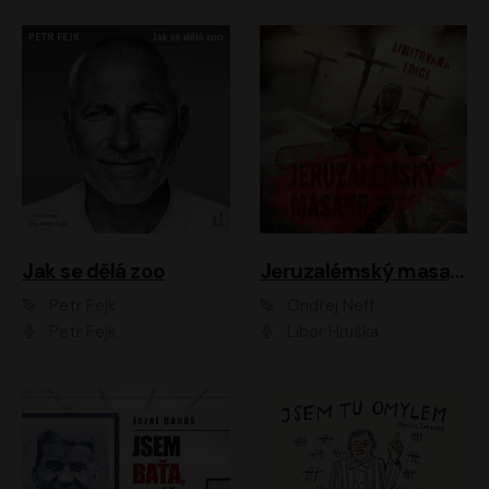
Jak se dělá zoo
Jeruzalémský masakr
Petr Fejk
Ondřej Neff
Petr Fejk
Libor Hruška