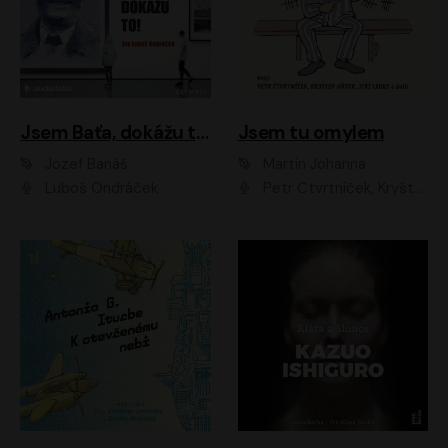
Jsem Baťa, dokážu to!
Jsem tu omylem
Jozef Banáš
Martin Johanna
Luboš Ondráček
Petr Čtvrtníček, Kryštof Hádek, Jiří Lábus, Dana Černá, Miroslav Táborský, Oldřich Navrátil, Milan Šteindler, David Vávra, Marie Tomsová