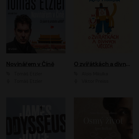
Novinářem v Číně
O zvířátkách a divných věcech
Tomáš Etzler
Alois Mikulka
Tomáš Etzler
Viktor Preiss