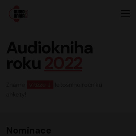
Hlavn
Men
Audiokniha roku
Audiokniha
roku
2022
Známe
vítěze
letošního ročníku
ankety!
Nominace