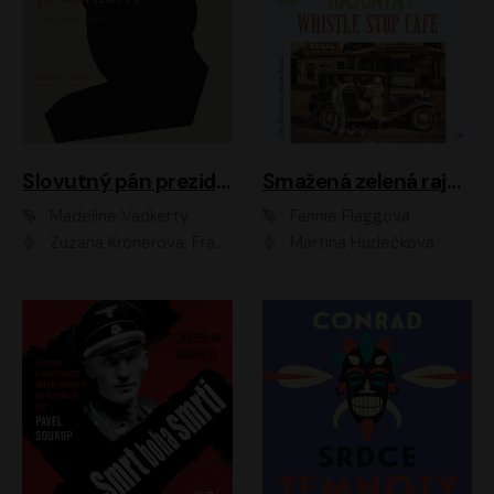
Slovutný pán prezident
Smažená zelená rajčata ve Whistle Stop Cafe
Madeline Vadkerty
Fannie Flaggová
Zuzana Kronerová, František Kovár, Božidara Turzonovová, Ľuboš Kostelný, Kristína Svarinská, Miro Noga, Richard Stanke, Lucia Siposová, Marián Miezga, Dado Nagy, Slávka Halčáková, Peter Rúfus, Filip Tůma, Lukáš Latinák, Dušan Kaprálik, Jana Oľhová, Stano Staško, Michal Hudák, Martin Kaprálik, Robo Jakab, Andrej Bán, Ivan Martinka, Martin Brezović, Patrik Lučan, Ondrej Kořínek, Scarlett Čanakyová, Andrej Žiarovský, Norbert Moravanský, Miro Králik, Marko Vrzgula, Ján Štrbák, Oliver Koniar, Roman Jaroš, Ján Kardoš, Barbora Kardošová, Ivan Kamenec, Madeline Vadkerty
Martina Hudečková