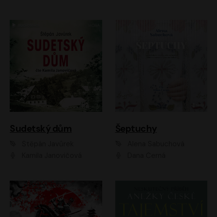
Sudetský dům
Šeptuchy
Štěpán Javůrek
Alena Sabuchová
Kamila Janovičová
Dana Černá