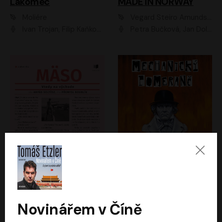
Lakomec
MADE IN NORWAY
Moliére
Vegard Steiro Amundsen
Ivan Trojan, Filip Kaňkovský, Ondřej Brousek, Anežka Šťastná, Klára Suchá, Jaromír Meduna, Dana Černá, Václav Vydra, Jiří Knot, Petr Lněnička, Lubor Šplíchal, Jiří Maryško, Petr Šplíchal
Petra Bučková, Jan Dolanský, Jiří Vyorálek, Ondřej Rychlý, Ondřej Vetchý, Klára Suchá, Jan Vlasák, Jana Stryková, Igor Bareš, Miroslav Etzler
Mäso
Mechanický pomeranč
Arpád Soltész
Anthony Burgess
Přemysl Boublík
David Novotný
Novinářem v Číně