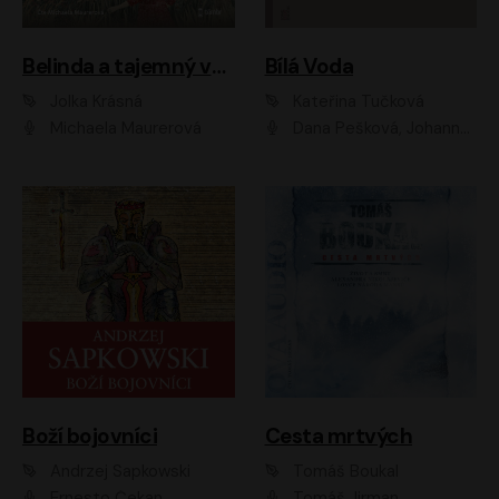
Belinda a tajemný výlet
Bílá Voda
Jolka Krásná
Kateřina Tučková
Michaela Maurerová
Dana Pešková, Johanna Tesařová, Ladislav Cigánek, Libuše Švormová, Oldřich Vlach, Pavla Tomicová, Petr Pochop, Tereza Vítů, Vanda Hybnerová
Boží bojovníci
Cesta mrtvých
Andrzej Sapkowski
Tomáš Boukal
Ernesto Čekan
Tomáš Jirman