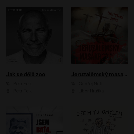
Jak se dělá zoo
Jeruzalémský masakr
Petr Fejk
Ondřej Neff
Petr Fejk
Libor Hruška