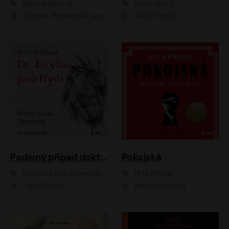
Bianca Bellová
Ken Follett
Taťjana Medvecká, Jan Vlasák
Vasil Fridrich
Podivný případ doktora Jekylla a pana Hyda
Pokojská
Robert Louis Stevenson
Nita Prose
Pavel Batěk
Marie Štípková