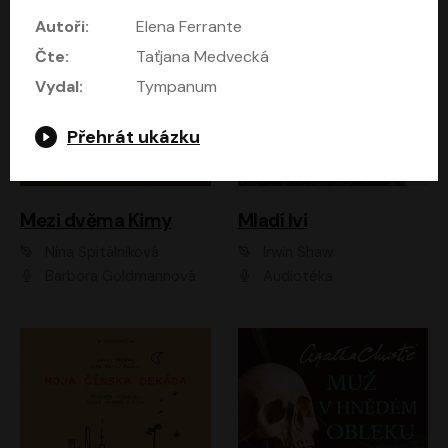
Autoři:
Elena Ferrante
Čte:
Taťjana Medvecká
Vydal:
Tympanum
Přehrát ukázku
Mezi dvěma Kimy
Mladí lvi
Nina Špitálníková
Irwin Shaw
Barbora Goldmannová
Audiotéka