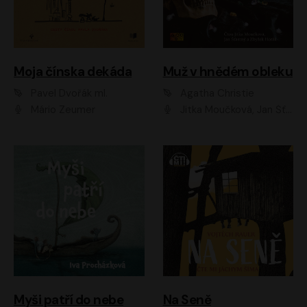
Moja čínska dekáda
Muž v hnědém obleku
Pavel Dvořák ml.
Agatha Christie
Mário Zeumer
Jitka Moučková, Jan Šťastný, Zbyšek Horák
Myši patří do nebe
Na Seně