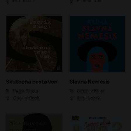
Peter Sklár
Petr Neskusil
Skutečná cesta ven
Slavná Nemesis
Patrik Banga
Ladislav Klíma
OneHotBook
Karel Dobrý