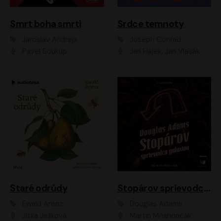
Smrt boha smrti
Srdce temnoty
Jaroslav Andrejs
Joseph Conrad
Pavel Soukup
Jan Hájek, Jan Vlasák
Staré odrůdy
Stopárov sprievodca galaxiou
Ewald Arenz
Douglas Adams
Jitka Ježková
Martin Mňahončák