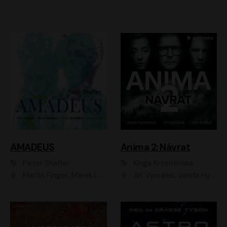
AMADEUS
Anima 2: Návrat
Peter Shaffer
Kinga Krzemińska
Martin Finger, Marek Lambora, Eliška Zbanková, Martin Písařík, Václav Neužil, Kamil Halbich, Aleš Procházka, Miroslav Táborský, Hanuš Bor, Jan Hájek
Jiří Vyorálek, Vanda Hybnerová, Jan Nedbal, Tereza Vilišová, Matylda Miškovská, Johana Tesařová, Jana Boušková, Ivana Uhlířová, Martin Myšička, Dana Černá, Ladislav Frej, Miroslav Hanuš, Zuzana Kronerová, Pavel Neškudla, Luboš Veselý, Jan Holík, Ondřej Malý, Leoš Noha, Karolína Baranová, Jan Battěk, Kryštof Bartoš, Daniela Čermáková, Hanuš Bor, Petr Gojda, Lucie Laňková, Jan Horák Radúz Mácha, Jan Meduna, Marta Menes, Jaromíra Mílová, Michal Sieczkowski, Jiří Suchánek, Anežka Šťastná, Lenka Vrtišková - Nejezchlebová, Jiří Wohanka