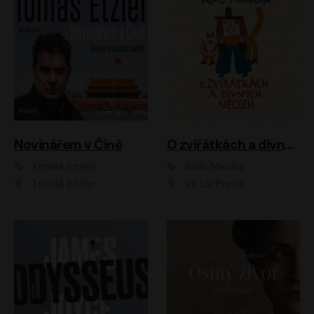
Novinářem v Číně
O zvířátkách a divných věcech
Tomáš Etzler
Alois Mikulka
Tomáš Etzler
Viktor Preiss