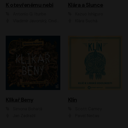
K otevřenému nebi
Klára a Slunce
Antonio G. Iturbe
Kazuo Ishiguro
Vladimír Javorský, Ondřej Brousek
Klára Suchá
Klikař Beny
Klín
Simona Bohatá
Scott Carney
Jan Zadražil
Pavel Nečas