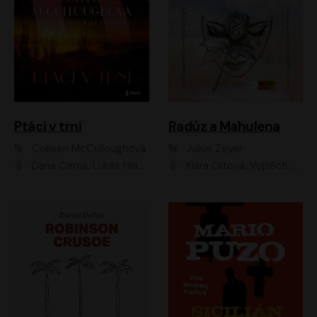
Ptáci v trní
Radúz a Mahulena
Colleen McCulloughová
Julius Zeyer
Dana Černá, Lukáš Hlavica
Klára Oltová, Vojtěch Hájek, Růžena Merunková, Dušan Sitek, Simona Postlerová, Ljuba Krbová, Petr Lněnička, Saša Rašilov