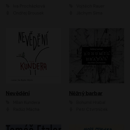
Iva Procházková
Vojtěch Rauer
Ondřej Brousek
Jáchym Šíma
Nevědění
Něžný barbar
Milan Kundera
Bohumil Hrabal
Radúz Mácha
Petr Čtvrtníček