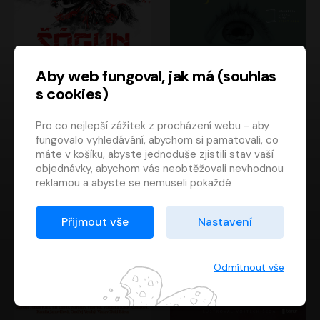
Aby web fungoval, jak má (souhlas
s cookies)
Šógun
Tajemství
Pro co nejlepší zážitek z procházení webu - aby
James Clavell
Tereza Dobiášová
fungovalo vyhledávání, abychom si pamatovali, co
Pavel Soukup
Milena Steinmasslová
máte v košíku, abyste jednoduše zjistili stav vaší
objednávky, abychom vás neobtěžovali nevhodnou
reklamou a abyste se nemuseli pokaždé
přihlašovat.
Proto od vás potřebujeme souhlas se
Přijmout vše
Nastavení
zpracováním souborů cookies
, tj. malých souborů,
které se dočasně ukládají ve vašem prohlížeči.
Děkujeme, že nám ho dáte a pomůžete nám tak
Odmítnout vše
web zlepšovat.