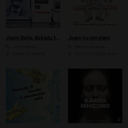
Jsem Baťa, dokážu to!
Jsem tu omylem
Jozef Banáš
Martin Johanna
Luboš Ondráček
Petr Čtvrtníček, Kryštof Hádek, Jiří Lábus, Dana Černá, Miroslav Táborský, Oldřich Navrátil, Milan Šteindler, David Vávra, Marie Tomsová