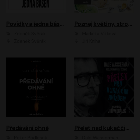
Povídky a jedna báseň
Poznej květiny, stromy, zvířátka
Zdeněk Svěrák
Markéta Vítková
Zdeněk Svěrák
Jiří Kniha
Předávání ohně
Přelet nad kukaččím hnízdem
Peter Podlesný
Dale Wasserman