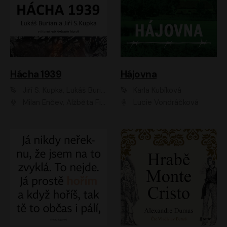
Hácha 1939
Hájovna
Jiří S. Kupka, Lukáš Burian
Karla Kubíková
Milan Enčev, Alžběta Fišerová, Marek Helma, Antonín Hardt, Jitka Sedláčková, Lukáš Burian, Vojtěch Havelka
Lucie Vondráčková