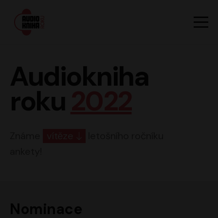
Hlavn
Men
Audiokniha roku
Audiokniha
roku
2022
Známe
vítěze
letošního ročníku
ankety!
Nominace