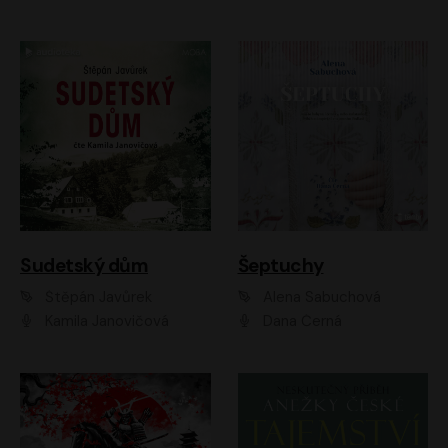
Sudetský dům
Šeptuchy
Štěpán Javůrek
Alena Sabuchová
Kamila Janovičová
Dana Černá