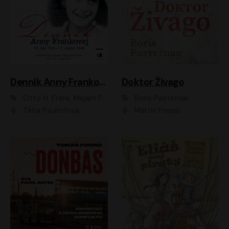
Denník Anny Frankovej
Doktor Živago
Otto H. Frank, Mirjam Pressler
Boris Pasternak
Táňa Pauhofová
Martin Preiss