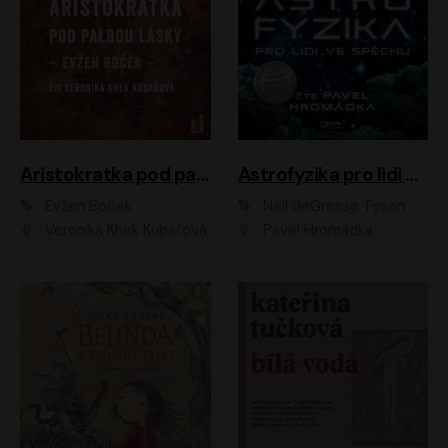
Aristokratka pod palbou lásky
Astrofyzika pro lidi ve spěchu
Evžen Boček
Neil deGrasse Tyson
Veronika Khek Kubařová
Pavel Hromádka