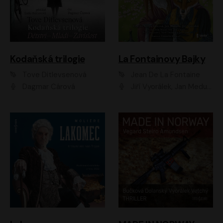
Kodaňská trilogie
La Fontainovy Bajky
Tove Ditlevsenová
Jean De La Fontaine
Dagmar Čárová
Jiří Vyorálek, Jan Meduna, Tereza Vilišová, Jitka Molavcová, Jan Vlasák, Petr Čtvrtníček, Vasil Fridrich, Jan Cina