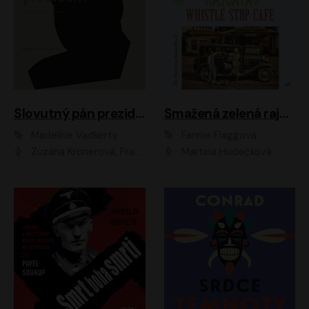
Slovutný pán prezident
Smažená zelená rajčata ve Whistle Stop Cafe
Madeline Vadkerty
Fannie Flaggová
Zuzana Kronerová, František Kovár, Božidara Turzonovová, Ľuboš Kostelný, Kristína Svarinská, Miro Noga, Richard Stanke, Lucia Siposová, Marián Miezga, Dado Nagy, Slávka Halčáková, Peter Rúfus, Filip Tůma, Lukáš Latinák, Dušan Kaprálik, Jana Oľhová, Stano Staško, Michal Hudák, Martin Kaprálik, Robo Jakab, Andrej Bán, Ivan Martinka, Martin Brezović, Patrik Lučan, Ondrej Kořínek, Scarlett Čanakyová, Andrej Žiarovský, Norbert Moravanský, Miro Králik, Marko Vrzgula, Ján Štrbák, Oliver Koniar, Roman Jaroš, Ján Kardoš, Barbora Kardošová, Ivan Kamenec, Madeline Vadkerty
Martina Hudečková