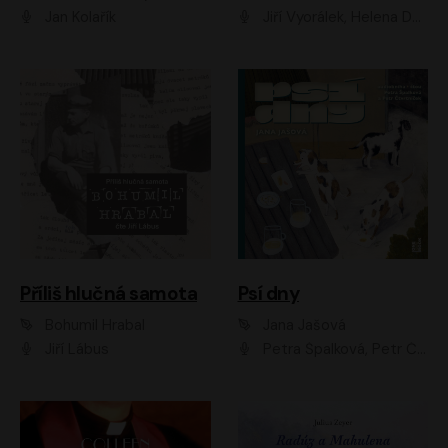
Jan Kolařík
Jiří Vyorálek, Helena Dvořáková, Pavel Šimčík, Ondřej Rychlý, Radek Holub, Filip Kaňkovský, Luboš Veselý, Tomáš Dastlík, Tereza Dočkalová, David Nyč
Příliš hlučná samota
Psí dny
Bohumil Hrabal
Jana Jašová
Jiří Lábus
Petra Špalková, Petr Čtvrtníček