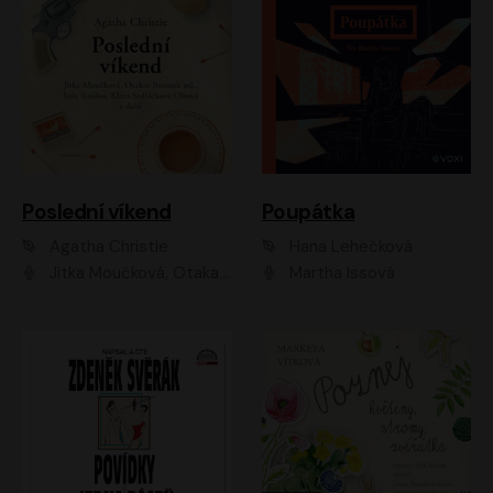
Poslední víkend
Poupátka
Agatha Christie
Hana Lehečková
Jitka Moučková, Otakar Brousek ml., Lenka Termerová, Šárka Krausová, Radek Hoppe, Petr Stach, Viktor Dvořák, Klára Oltová, Andrea Elsnerová, Saša Rašilov, Vojtěch Hájek, Barbora Vágnerová
Martha Issová