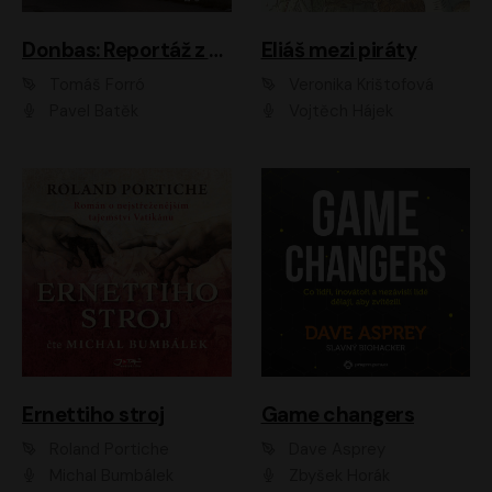
Donbas: Reportáž z ukrajinského konfliktu
Eliáš mezi piráty
Tomáš Forró
Veronika Krištofová
Pavel Batěk
Vojtěch Hájek
Ernettiho stroj
Game changers
Roland Portiche
Dave Asprey
Michal Bumbálek
Zbyšek Horák