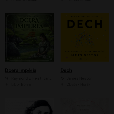
Dcera impéria
Dech
Raymond E. Feist, Janny Wurts
James Nestor
Libor Böhm
Zbyšek Horák