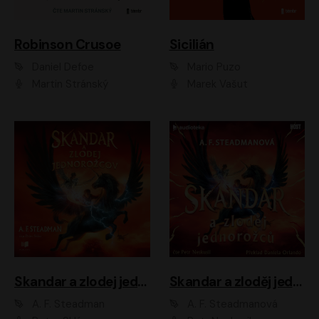
Robinson Crusoe
Sicilián
Daniel Defoe
Mario Puzo
Martin Stránský
Marek Vašut
Skandar a zlodej jednorožcov
Skandar a zloděj jednorožců
A. F. Steadman
A. F. Steadmanová