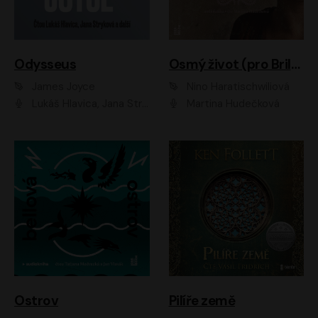
Odysseus
Osmý život (pro Brilku)
James Joyce
Nino Haratischwiliová
Lukáš Hlavica, Jana Stryková
Martina Hudečková
Ostrov
Pilíře země