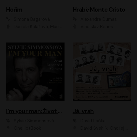
Hořím
Hrabě Monte Cristo
Simona Bagarová
Alexandre Dumas
Daniela Kolářová, Martha Issová, Pavel Řezníček, Klára Melíšková, Kryštof Hádek, Zdeněk Svěrák, Simona Bagarová
Vladislav Beneš
I'm your man: Život Leonarda Cohena
Já, vrah
Sylvie Simmonsová
David Laňka
OneHotBook
David Švehlík, Ondřej Malý, Anna Fialová, Cyril Dobrý, Vojtěch Vondráček, David Novotný, Ladislav Cigánek