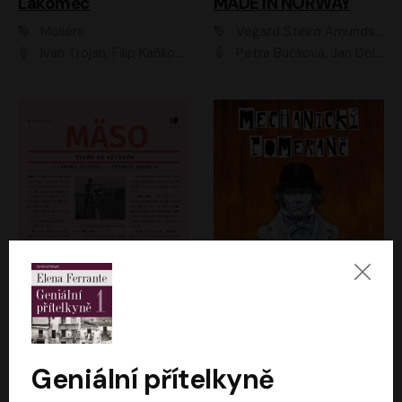
Lakomec
MADE IN NORWAY
Moliére
Vegard Steiro Amundsen
Ivan Trojan, Filip Kaňkovský, Ondřej Brousek, Anežka Šťastná, Klára Suchá, Jaromír Meduna, Dana Černá, Václav Vydra, Jiří Knot, Petr Lněnička, Lubor Šplíchal, Jiří Maryško, Petr Šplíchal
Petra Bučková, Jan Dolanský, Jiří Vyorálek, Ondřej Rychlý, Ondřej Vetchý, Klára Suchá, Jan Vlasák, Jana Stryková, Igor Bareš, Miroslav Etzler
Mäso
Mechanický pomeranč
Arpád Soltész
Anthony Burgess
Přemysl Boublík
David Novotný
Geniální přítelkyně