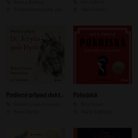
Bianca Bellová
Ken Follett
Taťjana Medvecká, Jan Vlasák
Vasil Fridrich
Podivný případ doktora Jekylla a pana Hyda
Pokojská
Robert Louis Stevenson
Nita Prose
Pavel Batěk
Marie Štípková