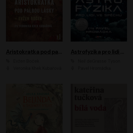
Aristokratka pod palbou lásky
Astrofyzika pro lidi ve spěchu
Evžen Boček
Neil deGrasse Tyson
Veronika Khek Kubařová
Pavel Hromádka