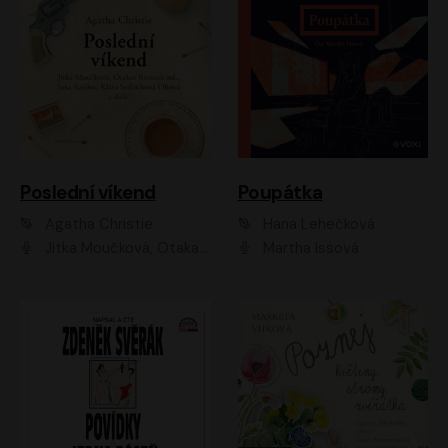
Poslední víkend
Poupátka
Agatha Christie
Hana Lehečková
Jitka Moučková, Otakar Brousek ml., Lenka Termerová, Šárka Krausová, Radek Hoppe, Petr Stach, Viktor Dvořák, Klára Oltová, Andrea Elsnerová, Saša Rašilov, Vojtěch Hájek, Barbora Vágnerová
Martha Issová