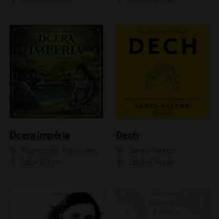
Dcera impéria
Dech
Raymond E. Feist, Janny Wurts
James Nestor
Libor Böhm
Zbyšek Horák