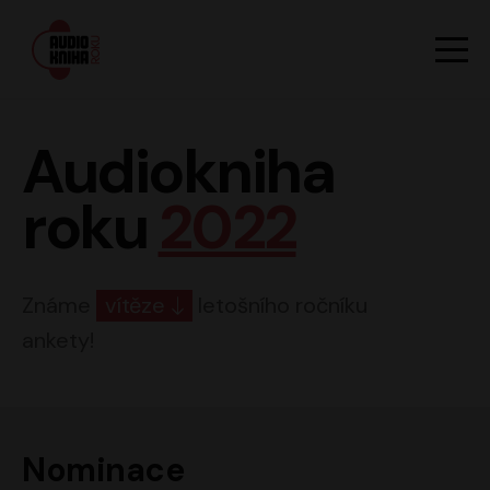
Hlavn
Men
Audiokniha roku
Audiokniha
roku
2022
Známe
vítěze
letošního ročníku
ankety!
Nominace