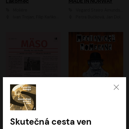
Lakomec
MADE IN NORWAY
Moliére
Vegard Steiro Amundsen
Ivan Trojan, Filip Kaňkovský, Ondřej Brousek, Anežka Šťastná, Klára Suchá, Jaromír Meduna, Dana Černá, Václav Vydra, Jiří Knot, Petr Lněnička, Lubor Šplíchal, Jiří Maryško, Petr Šplíchal
Petra Bučková, Jan Dolanský, Jiří Vyorálek, Ondřej Rychlý, Ondřej Vetchý, Klára Suchá, Jan Vlasák, Jana Stryková, Igor Bareš, Miroslav Etzler
Mäso
Mechanický pomeranč
Arpád Soltész
Anthony Burgess
Přemysl Boublík
David Novotný
Skutečná cesta ven