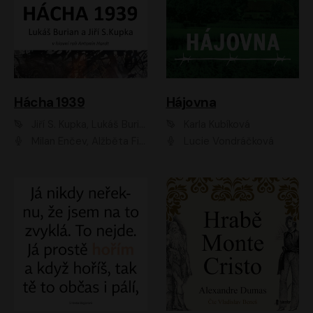
Hácha 1939
Hájovna
Jiří S. Kupka, Lukáš Burian
Karla Kubíková
Milan Enčev, Alžběta Fišerová, Marek Helma, Antonín Hardt, Jitka Sedláčková, Lukáš Burian, Vojtěch Havelka
Lucie Vondráčková