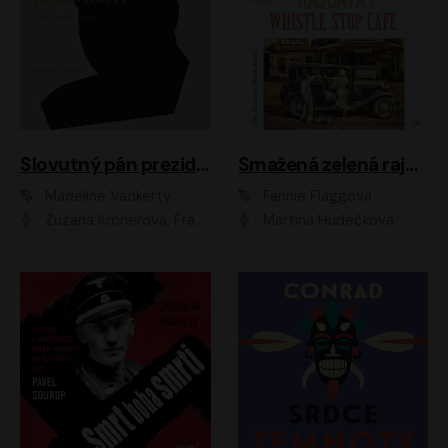
Slovutný pán prezident
Smažená zelená rajčata ve Whistle Stop Cafe
Madeline Vadkerty
Fannie Flaggová
Zuzana Kronerová, František Kovár, Božidara Turzonovová, Ľuboš Kostelný, Kristína Svarinská, Miro Noga, Richard Stanke, Lucia Siposová, Marián Miezga, Dado Nagy, Slávka Halčáková, Peter Rúfus, Filip Tůma, Lukáš Latinák, Dušan Kaprálik, Jana Oľhová, Stano Staško, Michal Hudák, Martin Kaprálik, Robo Jakab, Andrej Bán, Ivan Martinka, Martin Brezović, Patrik Lučan, Ondrej Kořínek, Scarlett Čanakyová, Andrej Žiarovský, Norbert Moravanský, Miro Králik, Marko Vrzgula, Ján Štrbák, Oliver Koniar, Roman Jaroš, Ján Kardoš, Barbora Kardošová, Ivan Kamenec, Madeline Vadkerty
Martina Hudečková