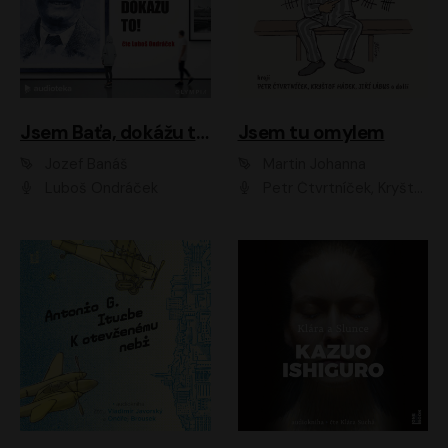
Jsem Baťa, dokážu to!
Jsem tu omylem
Jozef Banáš
Martin Johanna
Luboš Ondráček
Petr Čtvrtníček, Kryštof Hádek, Jiří Lábus, Dana Černá, Miroslav Táborský, Oldřich Navrátil, Milan Šteindler, David Vávra, Marie Tomsová