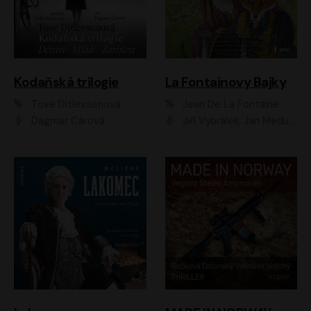
Kodaňská trilogie
La Fontainovy Bajky
Tove Ditlevsenová
Jean De La Fontaine
Dagmar Čárová
Jiří Vyorálek, Jan Meduna, Tereza Vilišová, Jitka Molavcová, Jan Vlasák, Petr Čtvrtníček, Vasil Fridrich, Jan Cina