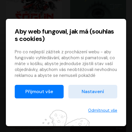
Aby web fungoval, jak má (souhlas
s cookies)
Šógun
Tajemství
Pro co nejlepší zážitek z procházení webu - aby
James Clavell
Tereza Dobiášová
fungovalo vyhledávání, abychom si pamatovali, co
Pavel Soukup
Milena Steinmasslová
máte v košíku, abyste jednoduše zjistili stav vaší
objednávky, abychom vás neobtěžovali nevhodnou
reklamou a abyste se nemuseli pokaždé
přihlašovat.
Proto od vás potřebujeme souhlas se
Přijmout vše
Nastavení
zpracováním souborů cookies
, tj. malých souborů,
které se dočasně ukládají ve vašem prohlížeči.
Děkujeme, že nám ho dáte a pomůžete nám tak
Odmítnout vše
web zlepšovat.