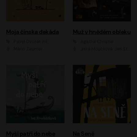
Moja čínska dekáda
Muž v hnědém obleku
Pavel Dvořák ml.
Agatha Christie
Mário Zeumer
Jitka Moučková, Jan Šťastný, Zbyšek Horák
Myši patří do nebe
Na Seně