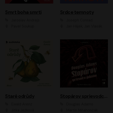
Smrt boha smrti
Srdce temnoty
Jaroslav Andrejs
Joseph Conrad
Pavel Soukup
Jan Hájek, Jan Vlasák
Staré odrůdy
Stopárov sprievodca galaxiou
Ewald Arenz
Douglas Adams
Jitka Ježková
Martin Mňahončák