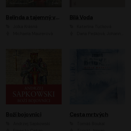
Belinda a tajemný výlet
Bílá Voda
Jolka Krásná
Kateřina Tučková
Michaela Maurerová
Dana Pešková, Johanna Tesařová, Ladislav Cigánek, Libuše Švormová, Oldřich Vlach, Pavla Tomicová, Petr Pochop, Tereza Vítů, Vanda Hybnerová
Boží bojovníci
Cesta mrtvých
Andrzej Sapkowski
Tomáš Boukal
Ernesto Čekan
Tomáš Jirman