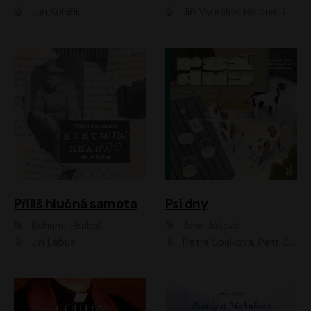
Jan Kolařík
Jiří Vyorálek, Helena Dvořáková, Pavel Šimčík, Ondřej Rychlý, Radek Holub, Filip Kaňkovský, Luboš Veselý, Tomáš Dastlík, Tereza Dočkalová, David Nyč
Příliš hlučná samota
Psí dny
Bohumil Hrabal
Jana Jašová
Jiří Lábus
Petra Špalková, Petr Čtvrtníček