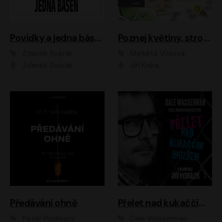
Povídky a jedna báseň
Poznej květiny, stromy, zvířátka
Zdeněk Svěrák
Markéta Vítková
Zdeněk Svěrák
Jiří Kniha
Předávání ohně
Přelet nad kukaččím hnízdem
Peter Podlesný
Dale Wasserman