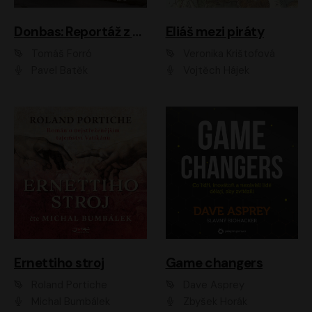
Donbas: Reportáž z ukrajinského konfliktu
Eliáš mezi piráty
Tomáš Forró
Veronika Krištofová
Pavel Batěk
Vojtěch Hájek
Ernettiho stroj
Game changers
Roland Portiche
Dave Asprey
Michal Bumbálek
Zbyšek Horák