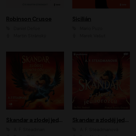
Robinson Crusoe
Sicilián
Daniel Defoe
Mario Puzo
Martin Stránský
Marek Vašut
Skandar a zlodej jednorožcov
Skandar a zloděj jednorožců
A. F. Steadman
A. F. Steadmanová