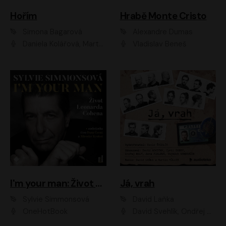
Hořím
Hrabě Monte Cristo
Simona Bagarová
Alexandre Dumas
Daniela Kolářová, Martha Issová, Pavel Řezníček, Klára Melíšková, Kryštof Hádek, Zdeněk Svěrák, Simona Bagarová
Vladislav Beneš
I'm your man: Život Leonarda Cohena
Já, vrah
Sylvie Simmonsová
David Laňka
OneHotBook
David Švehlík, Ondřej Malý, Anna Fialová, Cyril Dobrý, Vojtěch Vondráček, David Novotný, Ladislav Cigánek