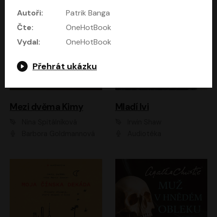
Autoři:
Patrik Banga
Čte:
OneHotBook
Vydal:
OneHotBook
Přehrát ukázku
Mezi dvěma Kimy
Mladí lvi
Nina Špitálníková
Irwin Shaw
Barbora Goldmannová
Audiotéka