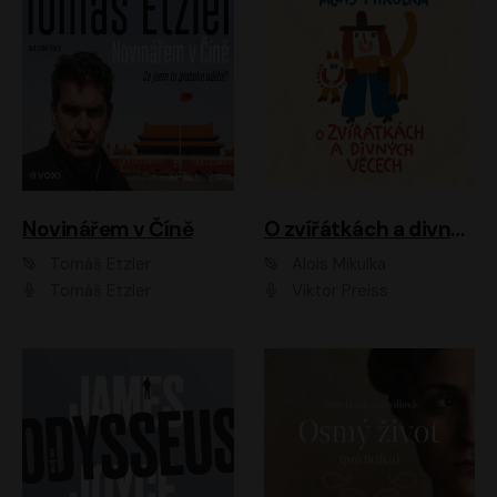
Novinářem v Číně
O zvířátkách a divných věcech
Tomáš Etzler
Alois Mikulka
Tomáš Etzler
Viktor Preiss