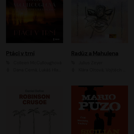
Ptáci v trní
Radúz a Mahulena
Colleen McCulloughová
Julius Zeyer
Dana Černá, Lukáš Hlavica
Klára Oltová, Vojtěch Hájek, Růžena Merunková, Dušan Sitek, Simona Postlerová, Ljuba Krbová, Petr Lněnička, Saša Rašilov