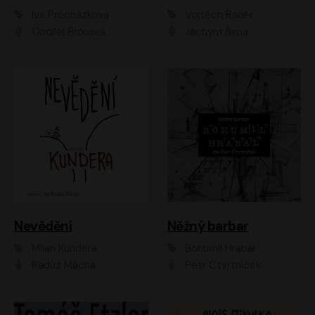
Iva Procházková
Vojtěch Rauer
Ondřej Brousek
Jáchym Šíma
Nevědění
Něžný barbar
Milan Kundera
Bohumil Hrabal
Radúz Mácha
Petr Čtvrtníček