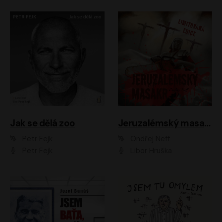
Jak se dělá zoo
Jeruzalémský masakr
Petr Fejk
Ondřej Neff
Petr Fejk
Libor Hruška