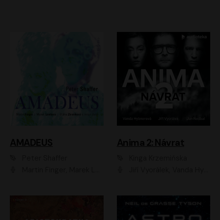
AMADEUS
Anima 2: Návrat
Peter Shaffer
Kinga Krzemińska
Martin Finger, Marek Lambora, Eliška Zbanková, Martin Písařík, Václav Neužil, Kamil Halbich, Aleš Procházka, Miroslav Táborský, Hanuš Bor, Jan Hájek
Jiří Vyorálek, Vanda Hybnerová, Jan Nedbal, Tereza Vilišová, Matylda Miškovská, Johana Tesařová, Jana Boušková, Ivana Uhlířová, Martin Myšička, Dana Černá, Ladislav Frej, Miroslav Hanuš, Zuzana Kronerová, Pavel Neškudla, Luboš Veselý, Jan Holík, Ondřej Malý, Leoš Noha, Karolína Baranová, Jan Battěk, Kryštof Bartoš, Daniela Čermáková, Hanuš Bor, Petr Gojda, Lucie Laňková, Jan Horák Radúz Mácha, Jan Meduna, Marta Menes, Jaromíra Mílová, Michal Sieczkowski, Jiří Suchánek, Anežka Šťastná, Lenka Vrtišková - Nejezchlebová, Jiří Wohanka