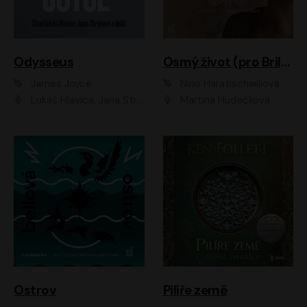
Odysseus
Osmý život (pro Brilku)
James Joyce
Nino Haratischwiliová
Lukáš Hlavica, Jana Stryková
Martina Hudečková
Ostrov
Pilíře země