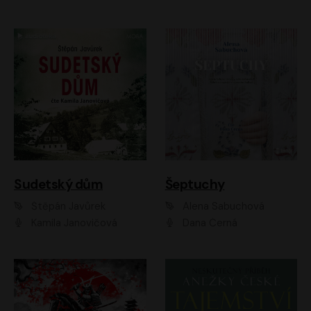
Sudetský dům
Šeptuchy
Štěpán Javůrek
Alena Sabuchová
Kamila Janovičová
Dana Černá