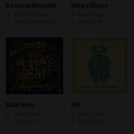
K otevřenému nebi
Klára a Slunce
Antonio G. Iturbe
Kazuo Ishiguro
Vladimír Javorský, Ondřej Brousek
Klára Suchá
Klikař Beny
Klín
Simona Bohatá
Scott Carney
Jan Zadražil
Pavel Nečas