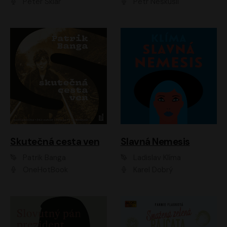
Peter Sklár
Petr Neskusil
Skutečná cesta ven
Slavná Nemesis
Patrik Banga
Ladislav Klíma
OneHotBook
Karel Dobrý