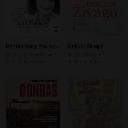
Denník Anny Frankovej
Doktor Živago
Otto H. Frank, Mirjam Pressler
Boris Pasternak
Táňa Pauhofová
Martin Preiss