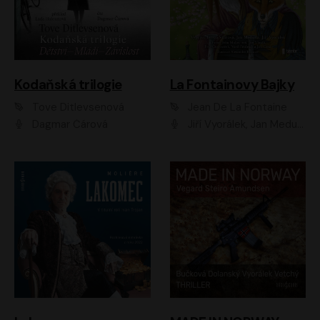
Kodaňská trilogie
La Fontainovy Bajky
Tove Ditlevsenová
Jean De La Fontaine
Dagmar Čárová
Jiří Vyorálek, Jan Meduna, Tereza Vilišová, Jitka Molavcová, Jan Vlasák, Petr Čtvrtníček, Vasil Fridrich, Jan Cina