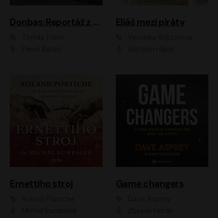
Donbas: Reportáž z ukrajinského konfliktu
Eliáš mezi piráty
Tomáš Forró
Veronika Krištofová
Pavel Batěk
Vojtěch Hájek
Ernettiho stroj
Game changers
Roland Portiche
Dave Asprey
Michal Bumbálek
Zbyšek Horák