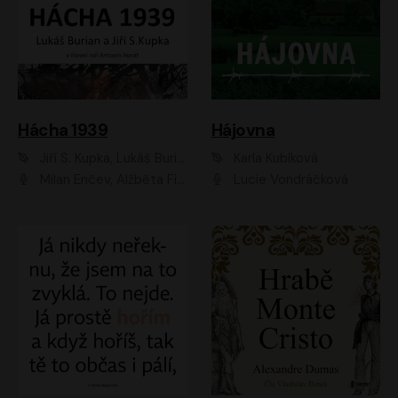
Hácha 1939
Hájovna
Jiří S. Kupka, Lukáš Burian
Karla Kubíková
Milan Enčev, Alžběta Fišerová, Marek Helma, Antonín Hardt, Jitka Sedláčková, Lukáš Burian, Vojtěch Havelka
Lucie Vondráčková