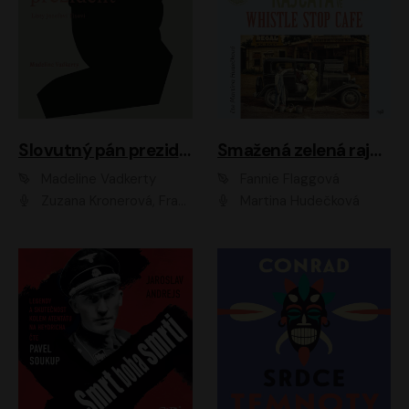
Slovutný pán prezident
Smažená zelená rajčata ve Whistle Stop Cafe
Madeline Vadkerty
Fannie Flaggová
Zuzana Kronerová, František Kovár, Božidara Turzonovová, Ľuboš Kostelný, Kristína Svarinská, Miro Noga, Richard Stanke, Lucia Siposová, Marián Miezga, Dado Nagy, Slávka Halčáková, Peter Rúfus, Filip Tůma, Lukáš Latinák, Dušan Kaprálik, Jana Oľhová, Stano Staško, Michal Hudák, Martin Kaprálik, Robo Jakab, Andrej Bán, Ivan Martinka, Martin Brezović, Patrik Lučan, Ondrej Kořínek, Scarlett Čanakyová, Andrej Žiarovský, Norbert Moravanský, Miro Králik, Marko Vrzgula, Ján Štrbák, Oliver Koniar, Roman Jaroš, Ján Kardoš, Barbora Kardošová, Ivan Kamenec, Madeline Vadkerty
Martina Hudečková