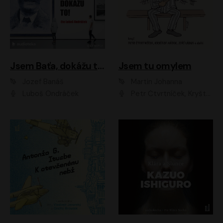
Jsem Baťa, dokážu to!
Jsem tu omylem
Jozef Banáš
Martin Johanna
Luboš Ondráček
Petr Čtvrtníček, Kryštof Hádek, Jiří Lábus, Dana Černá, Miroslav Táborský, Oldřich Navrátil, Milan Šteindler, David Vávra, Marie Tomsová