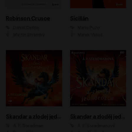
Robinson Crusoe
Sicilián
Daniel Defoe
Mario Puzo
Martin Stránský
Marek Vašut
Skandar a zlodej jednorožcov
Skandar a zloděj jednorožců
A. F. Steadman
A. F. Steadmanová