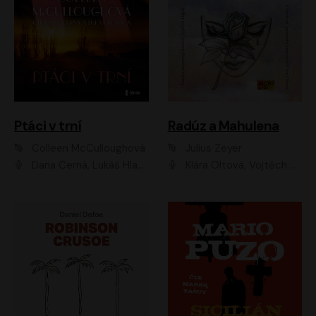
Ptáci v trní
Radúz a Mahulena
Colleen McCulloughová
Julius Zeyer
Dana Černá, Lukáš Hlavica
Klára Oltová, Vojtěch Hájek, Růžena Merunková, Dušan Sitek, Simona Postlerová, Ljuba Krbová, Petr Lněnička, Saša Rašilov