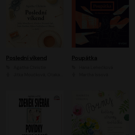
Poslední víkend
Poupátka
Agatha Christie
Hana Lehečková
Jitka Moučková, Otakar Brousek ml., Lenka Termerová, Šárka Krausová, Radek Hoppe, Petr Stach, Viktor Dvořák, Klára Oltová, Andrea Elsnerová, Saša Rašilov, Vojtěch Hájek, Barbora Vágnerová
Martha Issová