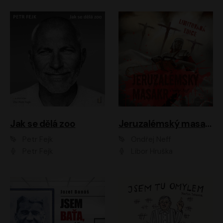
Jak se dělá zoo
Jeruzalémský masakr
Petr Fejk
Ondřej Neff
Petr Fejk
Libor Hruška