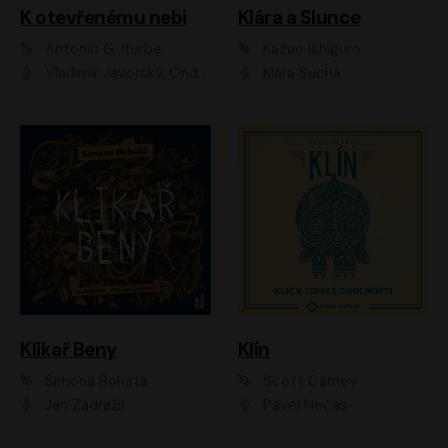
K otevřenému nebi
Klára a Slunce
Antonio G. Iturbe
Kazuo Ishiguro
Vladimír Javorský, Ondřej Brousek
Klára Suchá
Klikař Beny
Klín
Simona Bohatá
Scott Carney
Jan Zadražil
Pavel Nečas