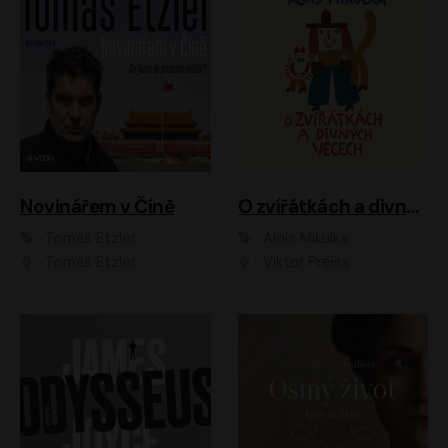
Novinářem v Číně
O zvířátkách a divných věcech
Tomáš Etzler
Alois Mikulka
Tomáš Etzler
Viktor Preiss