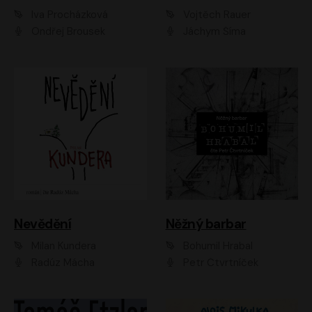
Iva Procházková
Vojtěch Rauer
Ondřej Brousek
Jáchym Šíma
Nevědění
Něžný barbar
Milan Kundera
Bohumil Hrabal
Radúz Mácha
Petr Čtvrtníček