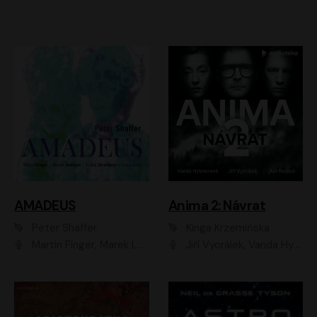
AMADEUS
Anima 2: Návrat
Peter Shaffer
Kinga Krzemińska
Martin Finger, Marek Lambora, Eliška Zbanková, Martin Písařík, Václav Neužil, Kamil Halbich, Aleš Procházka, Miroslav Táborský, Hanuš Bor, Jan Hájek
Jiří Vyorálek, Vanda Hybnerová, Jan Nedbal, Tereza Vilišová, Matylda Miškovská, Johana Tesařová, Jana Boušková, Ivana Uhlířová, Martin Myšička, Dana Černá, Ladislav Frej, Miroslav Hanuš, Zuzana Kronerová, Pavel Neškudla, Luboš Veselý, Jan Holík, Ondřej Malý, Leoš Noha, Karolína Baranová, Jan Battěk, Kryštof Bartoš, Daniela Čermáková, Hanuš Bor, Petr Gojda, Lucie Laňková, Jan Horák Radúz Mácha, Jan Meduna, Marta Menes, Jaromíra Mílová, Michal Sieczkowski, Jiří Suchánek, Anežka Šťastná, Lenka Vrtišková - Nejezchlebová, Jiří Wohanka