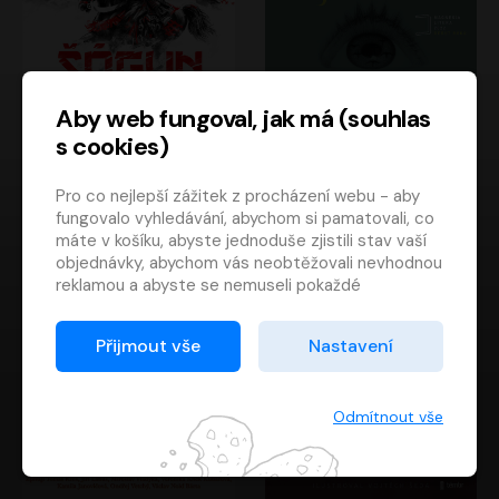
Aby web fungoval, jak má (souhlas
s cookies)
Šógun
Tajemství
Pro co nejlepší zážitek z procházení webu - aby
James Clavell
Tereza Dobiášová
fungovalo vyhledávání, abychom si pamatovali, co
Pavel Soukup
Milena Steinmasslová
máte v košíku, abyste jednoduše zjistili stav vaší
objednávky, abychom vás neobtěžovali nevhodnou
reklamou a abyste se nemuseli pokaždé
přihlašovat.
Proto od vás potřebujeme souhlas se
Přijmout vše
Nastavení
zpracováním souborů cookies
, tj. malých souborů,
které se dočasně ukládají ve vašem prohlížeči.
Děkujeme, že nám ho dáte a pomůžete nám tak
Odmítnout vše
web zlepšovat.