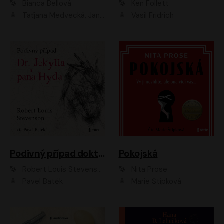
Bianca Bellová
Ken Follett
Taťjana Medvecká, Jan Vlasák
Vasil Fridrich
Podivný případ doktora Jekylla a pana Hyda
Pokojská
Robert Louis Stevenson
Nita Prose
Pavel Batěk
Marie Štípková