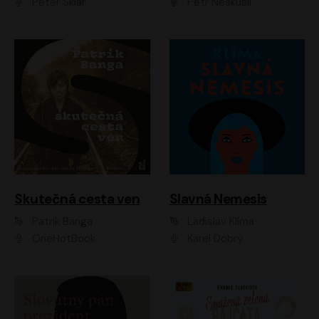
Peter Sklár
Petr Neskusil
Skutečná cesta ven
Slavná Nemesis
Patrik Banga
Ladislav Klíma
OneHotBook
Karel Dobrý