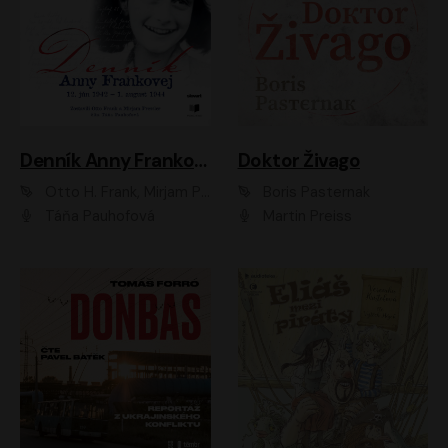
Denník Anny Frankovej
Doktor Živago
Otto H. Frank, Mirjam Pressler
Boris Pasternak
Táňa Pauhofová
Martin Preiss