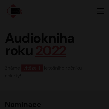
Hlavn
Men
Audiokniha roku
Audiokniha
roku
2022
Známe
vítěze
letošního ročníku
ankety!
Nominace