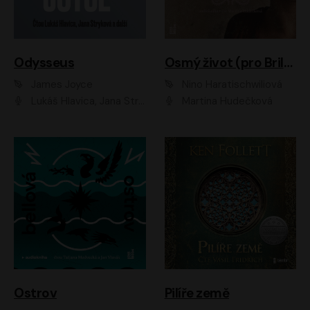
Odysseus
Osmý život (pro Brilku)
James Joyce
Nino Haratischwiliová
Lukáš Hlavica, Jana Stryková
Martina Hudečková
Ostrov
Pilíře země