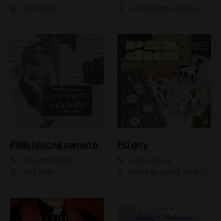
Jan Kolařík
Jiří Vyorálek, Helena Dvořáková, Pavel Šimčík, Ondřej Rychlý, Radek Holub, Filip Kaňkovský, Luboš Veselý, Tomáš Dastlík, Tereza Dočkalová, David Nyč
Příliš hlučná samota
Psí dny
Bohumil Hrabal
Jana Jašová
Jiří Lábus
Petra Špalková, Petr Čtvrtníček