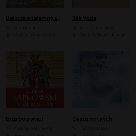
Belinda a tajemný výlet
Bílá Voda
Jolka Krásná
Kateřina Tučková
Michaela Maurerová
Dana Pešková, Johanna Tesařová, Ladislav Cigánek, Libuše Švormová, Oldřich Vlach, Pavla Tomicová, Petr Pochop, Tereza Vítů, Vanda Hybnerová
Boží bojovníci
Cesta mrtvých
Andrzej Sapkowski
Tomáš Boukal
Ernesto Čekan
Tomáš Jirman