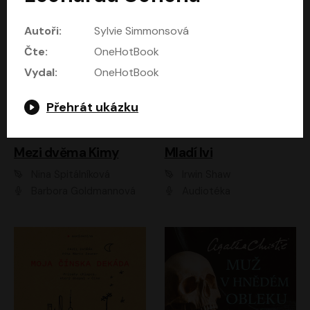
Autoři:
Sylvie Simmonsová
Čte:
OneHotBook
Vydal:
OneHotBook
Přehrát ukázku
Mezi dvěma Kimy
Mladí lvi
Nina Špitálníková
Irwin Shaw
Barbora Goldmannová
Audiotéka