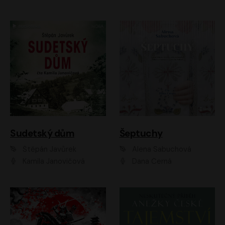
Sudetský dům
Šeptuchy
Štěpán Javůrek
Alena Sabuchová
Kamila Janovičová
Dana Černá