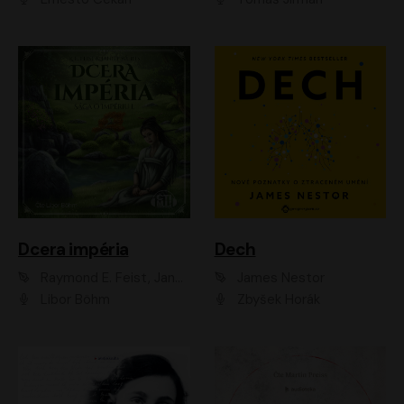
Dcera impéria
Dech
Raymond E. Feist, Janny Wurts
James Nestor
Libor Böhm
Zbyšek Horák