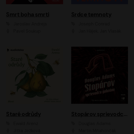
Smrt boha smrti
Srdce temnoty
Jaroslav Andrejs
Joseph Conrad
Pavel Soukup
Jan Hájek, Jan Vlasák
Staré odrůdy
Stopárov sprievodca galaxiou
Ewald Arenz
Douglas Adams
Jitka Ježková
Martin Mňahončák