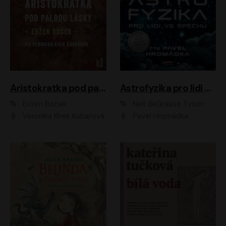
Aristokratka pod palbou lásky
Astrofyzika pro lidi ve spěchu
Evžen Boček
Neil deGrasse Tyson
Veronika Khek Kubařová
Pavel Hromádka