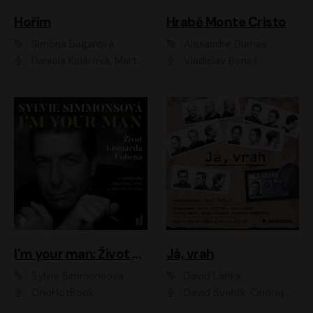
Hořím
Hrabě Monte Cristo
Simona Bagarová
Alexandre Dumas
Daniela Kolářová, Martha Issová, Pavel Řezníček, Klára Melíšková, Kryštof Hádek, Zdeněk Svěrák, Simona Bagarová
Vladislav Beneš
I'm your man: Život Leonarda Cohena
Já, vrah
Sylvie Simmonsová
David Laňka
OneHotBook
David Švehlík, Ondřej Malý, Anna Fialová, Cyril Dobrý, Vojtěch Vondráček, David Novotný, Ladislav Cigánek