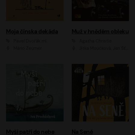
Moja čínska dekáda
Muž v hnědém obleku
Pavel Dvořák ml.
Agatha Christie
Mário Zeumer
Jitka Moučková, Jan Šťastný, Zbyšek Horák
Myši patří do nebe
Na Seně