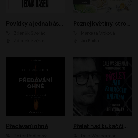
Povídky a jedna báseň
Poznej květiny, stromy, zvířátka
Zdeněk Svěrák
Markéta Vítková
Zdeněk Svěrák
Jiří Kniha
Předávání ohně
Přelet nad kukaččím hnízdem
Peter Podlesný
Dale Wasserman