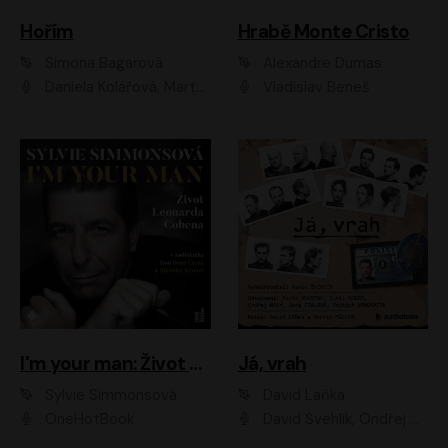
Hořím
Hrabě Monte Cristo
Simona Bagarová
Alexandre Dumas
Daniela Kolářová, Martha Issová, Pavel Řezníček, Klára Melíšková, Kryštof Hádek, Zdeněk Svěrák, Simona Bagarová
Vladislav Beneš
I'm your man: Život Leonarda Cohena
Já, vrah
Sylvie Simmonsová
David Laňka
OneHotBook
David Švehlík, Ondřej Malý, Anna Fialová, Cyril Dobrý, Vojtěch Vondráček, David Novotný, Ladislav Cigánek