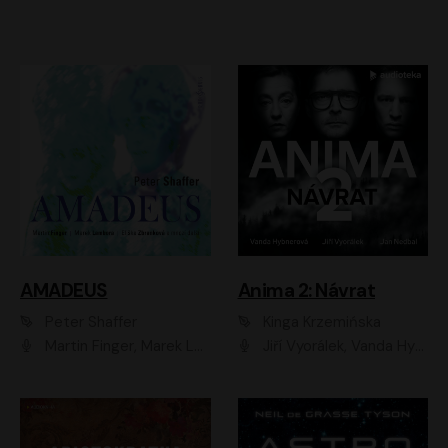
AMADEUS
Anima 2: Návrat
Peter Shaffer
Kinga Krzemińska
Martin Finger, Marek Lambora, Eliška Zbanková, Martin Písařík, Václav Neužil, Kamil Halbich, Aleš Procházka, Miroslav Táborský, Hanuš Bor, Jan Hájek
Jiří Vyorálek, Vanda Hybnerová, Jan Nedbal, Tereza Vilišová, Matylda Miškovská, Johana Tesařová, Jana Boušková, Ivana Uhlířová, Martin Myšička, Dana Černá, Ladislav Frej, Miroslav Hanuš, Zuzana Kronerová, Pavel Neškudla, Luboš Veselý, Jan Holík, Ondřej Malý, Leoš Noha, Karolína Baranová, Jan Battěk, Kryštof Bartoš, Daniela Čermáková, Hanuš Bor, Petr Gojda, Lucie Laňková, Jan Horák Radúz Mácha, Jan Meduna, Marta Menes, Jaromíra Mílová, Michal Sieczkowski, Jiří Suchánek, Anežka Šťastná, Lenka Vrtišková - Nejezchlebová, Jiří Wohanka