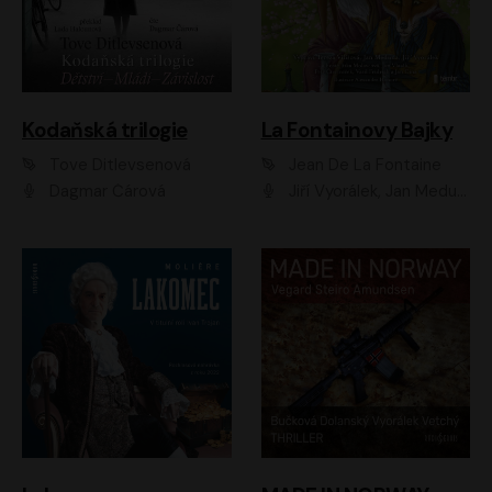
Kodaňská trilogie
La Fontainovy Bajky
Tove Ditlevsenová
Jean De La Fontaine
Dagmar Čárová
Jiří Vyorálek, Jan Meduna, Tereza Vilišová, Jitka Molavcová, Jan Vlasák, Petr Čtvrtníček, Vasil Fridrich, Jan Cina