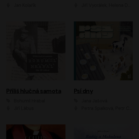
Jan Kolařík
Jiří Vyorálek, Helena Dvořáková, Pavel Šimčík, Ondřej Rychlý, Radek Holub, Filip Kaňkovský, Luboš Veselý, Tomáš Dastlík, Tereza Dočkalová, David Nyč
Příliš hlučná samota
Psí dny
Bohumil Hrabal
Jana Jašová
Jiří Lábus
Petra Špalková, Petr Čtvrtníček