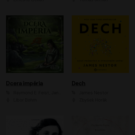
Dcera impéria
Dech
Raymond E. Feist, Janny Wurts
James Nestor
Libor Böhm
Zbyšek Horák