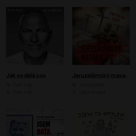
Jak se dělá zoo
Jeruzalémský masakr
Petr Fejk
Ondřej Neff
Petr Fejk
Libor Hruška