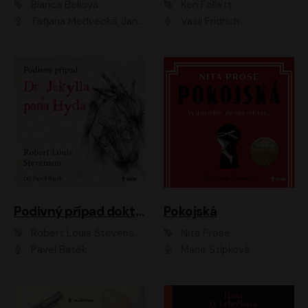
Bianca Bellová
Ken Follett
Taťjana Medvecká, Jan Vlasák
Vasil Fridrich
Podivný případ doktora Jekylla a pana Hyda
Pokojská
Robert Louis Stevenson
Nita Prose
Pavel Batěk
Marie Štípková