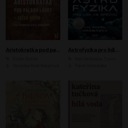
Aristokratka pod palbou lásky
Astrofyzika pro lidi ve spěchu
Evžen Boček
Neil deGrasse Tyson
Veronika Khek Kubařová
Pavel Hromádka