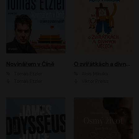
Novinářem v Číně
O zvířátkách a divných věcech
Tomáš Etzler
Alois Mikulka
Tomáš Etzler
Viktor Preiss