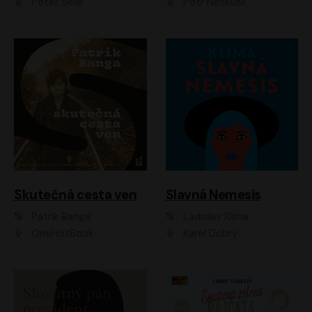
Peter Sklár
Petr Neskusil
Skutečná cesta ven
Slavná Nemesis
Patrik Banga
Ladislav Klíma
OneHotBook
Karel Dobrý