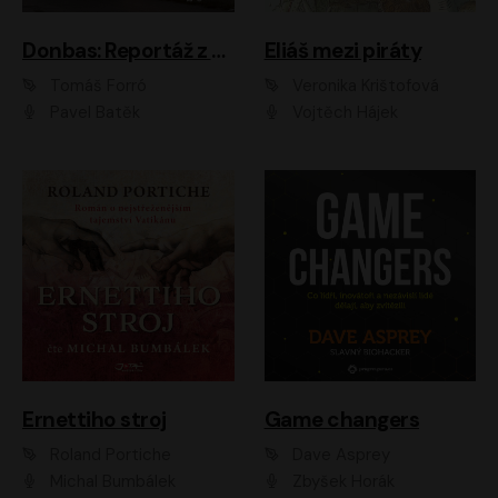
Donbas: Reportáž z ukrajinského konfliktu
Eliáš mezi piráty
Tomáš Forró
Veronika Krištofová
Pavel Batěk
Vojtěch Hájek
Ernettiho stroj
Game changers
Roland Portiche
Dave Asprey
Michal Bumbálek
Zbyšek Horák