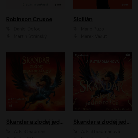
Robinson Crusoe
Sicilián
Daniel Defoe
Mario Puzo
Martin Stránský
Marek Vašut
Skandar a zlodej jednorožcov
Skandar a zloděj jednorožců
A. F. Steadman
A. F. Steadmanová