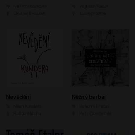
Iva Procházková
Vojtěch Rauer
Ondřej Brousek
Jáchym Šíma
Nevědění
Něžný barbar
Milan Kundera
Bohumil Hrabal
Radúz Mácha
Petr Čtvrtníček