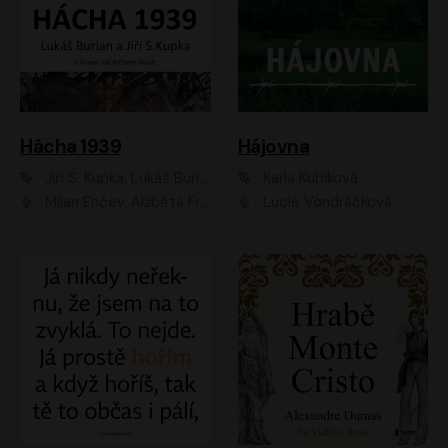
Hácha 1939
Hájovna
Jiří S. Kupka, Lukáš Burian
Karla Kubíková
Milan Enčev, Alžběta Fišerová, Marek Helma, Antonín Hardt, Jitka Sedláčková, Lukáš Burian, Vojtěch Havelka
Lucie Vondráčková