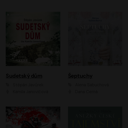
Sudetský dům
Šeptuchy
Štěpán Javůrek
Alena Sabuchová
Kamila Janovičová
Dana Černá