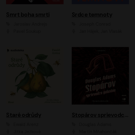
Smrt boha smrti
Srdce temnoty
Jaroslav Andrejs
Joseph Conrad
Pavel Soukup
Jan Hájek, Jan Vlasák
Staré odrůdy
Stopárov sprievodca galaxiou
Ewald Arenz
Douglas Adams
Jitka Ježková
Martin Mňahončák