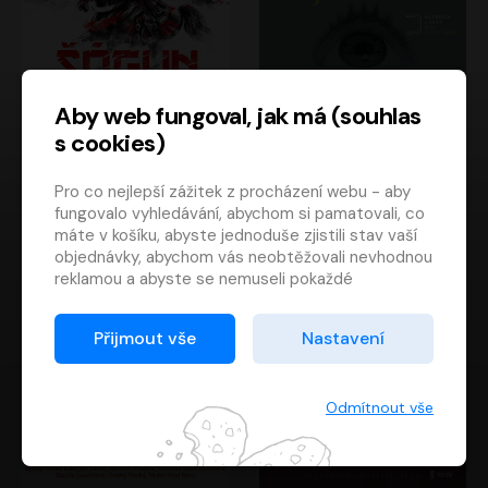
Aby web fungoval, jak má (souhlas
s cookies)
Šógun
Tajemství
Pro co nejlepší zážitek z procházení webu - aby
James Clavell
Tereza Dobiášová
fungovalo vyhledávání, abychom si pamatovali, co
Pavel Soukup
Milena Steinmasslová
máte v košíku, abyste jednoduše zjistili stav vaší
objednávky, abychom vás neobtěžovali nevhodnou
reklamou a abyste se nemuseli pokaždé
přihlašovat.
Proto od vás potřebujeme souhlas se
Přijmout vše
Nastavení
zpracováním souborů cookies
, tj. malých souborů,
které se dočasně ukládají ve vašem prohlížeči.
Děkujeme, že nám ho dáte a pomůžete nám tak
Odmítnout vše
web zlepšovat.