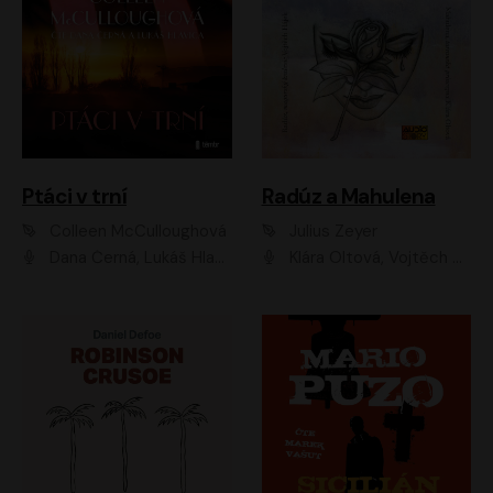
Ptáci v trní
Radúz a Mahulena
Colleen McCulloughová
Julius Zeyer
Dana Černá, Lukáš Hlavica
Klára Oltová, Vojtěch Hájek, Růžena Merunková, Dušan Sitek, Simona Postlerová, Ljuba Krbová, Petr Lněnička, Saša Rašilov