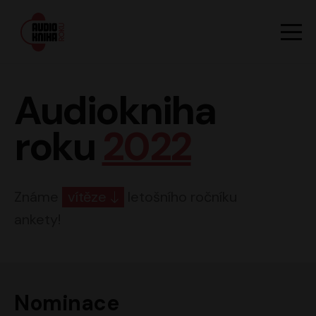
Hlavn
Men
Audiokniha roku
Audiokniha
roku
2022
Známe
vítěze
letošního ročníku
ankety!
Nominace