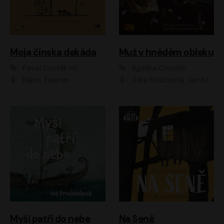
Moja čínska dekáda
Muž v hnědém obleku
Pavel Dvořák ml.
Agatha Christie
Mário Zeumer
Jitka Moučková, Jan Šťastný, Zbyšek Horák
Myši patří do nebe
Na Seně