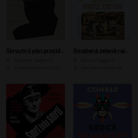
Slovutný pán prezident
Smažená zelená rajčata ve Whistle Stop Cafe
Madeline Vadkerty
Fannie Flaggová
Zuzana Kronerová, František Kovár, Božidara Turzonovová, Ľuboš Kostelný, Kristína Svarinská, Miro Noga, Richard Stanke, Lucia Siposová, Marián Miezga, Dado Nagy, Slávka Halčáková, Peter Rúfus, Filip Tůma, Lukáš Latinák, Dušan Kaprálik, Jana Oľhová, Stano Staško, Michal Hudák, Martin Kaprálik, Robo Jakab, Andrej Bán, Ivan Martinka, Martin Brezović, Patrik Lučan, Ondrej Kořínek, Scarlett Čanakyová, Andrej Žiarovský, Norbert Moravanský, Miro Králik, Marko Vrzgula, Ján Štrbák, Oliver Koniar, Roman Jaroš, Ján Kardoš, Barbora Kardošová, Ivan Kamenec, Madeline Vadkerty
Martina Hudečková