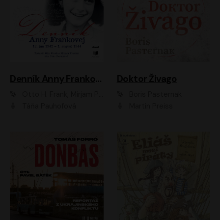
Denník Anny Frankovej
Doktor Živago
Otto H. Frank, Mirjam Pressler
Boris Pasternak
Táňa Pauhofová
Martin Preiss