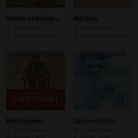
Belinda a tajemný výlet
Bílá Voda
Jolka Krásná
Kateřina Tučková
Michaela Maurerová
Dana Pešková, Johanna Tesařová, Ladislav Cigánek, Libuše Švormová, Oldřich Vlach, Pavla Tomicová, Petr Pochop, Tereza Vítů, Vanda Hybnerová
Boží bojovníci
Cesta mrtvých
Andrzej Sapkowski
Tomáš Boukal
Ernesto Čekan
Tomáš Jirman