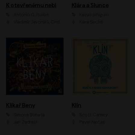
K otevřenému nebi
Klára a Slunce
Antonio G. Iturbe
Kazuo Ishiguro
Vladimír Javorský, Ondřej Brousek
Klára Suchá
Klikař Beny
Klín
Simona Bohatá
Scott Carney
Jan Zadražil
Pavel Nečas