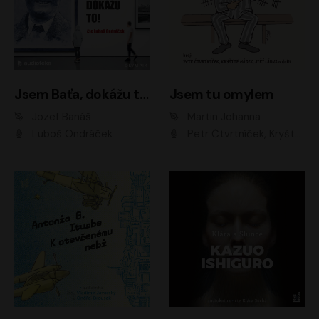
Jsem Baťa, dokážu to!
Jsem tu omylem
Jozef Banáš
Martin Johanna
Luboš Ondráček
Petr Čtvrtníček, Kryštof Hádek, Jiří Lábus, Dana Černá, Miroslav Táborský, Oldřich Navrátil, Milan Šteindler, David Vávra, Marie Tomsová