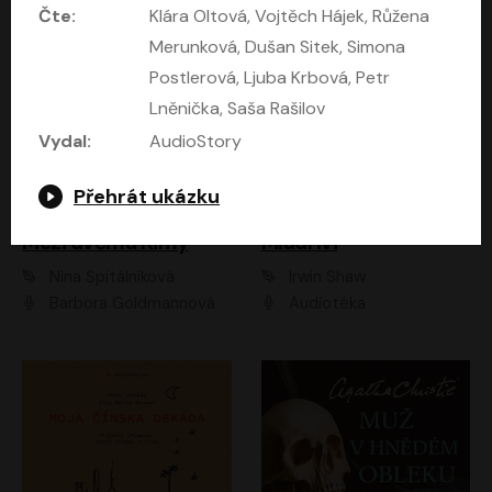
Čte:
Klára Oltová, Vojtěch Hájek, Růžena
Merunková, Dušan Sitek, Simona
Postlerová, Ljuba Krbová, Petr
Lněnička, Saša Rašilov
Vydal:
AudioStory
Přehrát ukázku
Mezi dvěma Kimy
Mladí lvi
Nina Špitálníková
Irwin Shaw
Barbora Goldmannová
Audiotéka