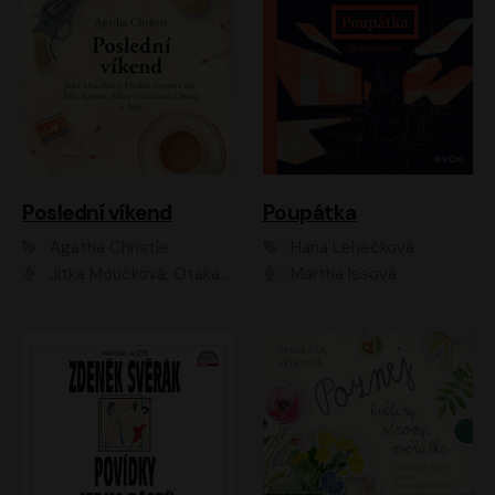
Poslední víkend
Poupátka
Agatha Christie
Hana Lehečková
Jitka Moučková, Otakar Brousek ml., Lenka Termerová, Šárka Krausová, Radek Hoppe, Petr Stach, Viktor Dvořák, Klára Oltová, Andrea Elsnerová, Saša Rašilov, Vojtěch Hájek, Barbora Vágnerová
Martha Issová