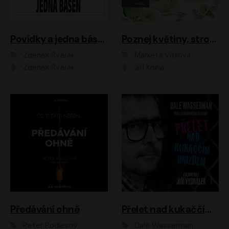
Povídky a jedna báseň
Poznej květiny, stromy, zvířátka
Zdeněk Svěrák
Markéta Vítková
Zdeněk Svěrák
Jiří Kniha
Předávání ohně
Přelet nad kukaččím hnízdem
Peter Podlesný
Dale Wasserman