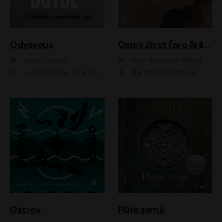
Odysseus
Osmý život (pro Brilku)
James Joyce
Nino Haratischwiliová
Lukáš Hlavica, Jana Stryková
Martina Hudečková
Ostrov
Pilíře země