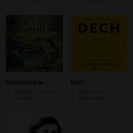
Dcera impéria
Dech
Raymond E. Feist, Janny Wurts
James Nestor
Libor Böhm
Zbyšek Horák