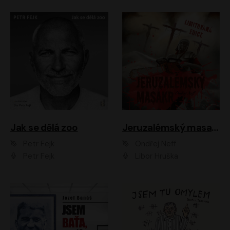
Jak se dělá zoo
Jeruzalémský masakr
Petr Fejk
Ondřej Neff
Petr Fejk
Libor Hruška