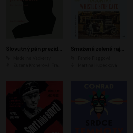
Slovutný pán prezident
Smažená zelená rajčata ve Whistle Stop Cafe
Madeline Vadkerty
Fannie Flaggová
Zuzana Kronerová, František Kovár, Božidara Turzonovová, Ľuboš Kostelný, Kristína Svarinská, Miro Noga, Richard Stanke, Lucia Siposová, Marián Miezga, Dado Nagy, Slávka Halčáková, Peter Rúfus, Filip Tůma, Lukáš Latinák, Dušan Kaprálik, Jana Oľhová, Stano Staško, Michal Hudák, Martin Kaprálik, Robo Jakab, Andrej Bán, Ivan Martinka, Martin Brezović, Patrik Lučan, Ondrej Kořínek, Scarlett Čanakyová, Andrej Žiarovský, Norbert Moravanský, Miro Králik, Marko Vrzgula, Ján Štrbák, Oliver Koniar, Roman Jaroš, Ján Kardoš, Barbora Kardošová, Ivan Kamenec, Madeline Vadkerty
Martina Hudečková