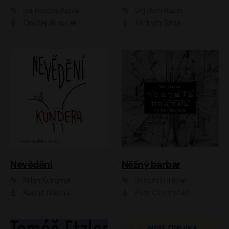
Iva Procházková
Vojtěch Rauer
Ondřej Brousek
Jáchym Šíma
Nevědění
Něžný barbar
Milan Kundera
Bohumil Hrabal
Radúz Mácha
Petr Čtvrtníček