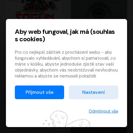
Aby web fungoval, jak má (souhlas
s cookies)
Šógun
Tajemství
Pro co nejlepší zážitek z procházení webu - aby
James Clavell
Tereza Dobiášová
fungovalo vyhledávání, abychom si pamatovali, co
Pavel Soukup
Milena Steinmasslová
máte v košíku, abyste jednoduše zjistili stav vaší
objednávky, abychom vás neobtěžovali nevhodnou
reklamou a abyste se nemuseli pokaždé
přihlašovat.
Proto od vás potřebujeme souhlas se
Přijmout vše
Nastavení
zpracováním souborů cookies
, tj. malých souborů,
které se dočasně ukládají ve vašem prohlížeči.
Děkujeme, že nám ho dáte a pomůžete nám tak
Odmítnout vše
web zlepšovat.