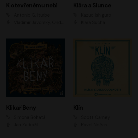
K otevřenému nebi
Klára a Slunce
Antonio G. Iturbe
Kazuo Ishiguro
Vladimír Javorský, Ondřej Brousek
Klára Suchá
Klikař Beny
Klín
Simona Bohatá
Scott Carney
Jan Zadražil
Pavel Nečas