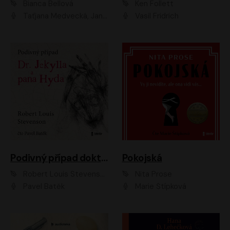
Bianca Bellová
Ken Follett
Taťjana Medvecká, Jan Vlasák
Vasil Fridrich
Podivný případ doktora Jekylla a pana Hyda
Pokojská
Robert Louis Stevenson
Nita Prose
Pavel Batěk
Marie Štípková