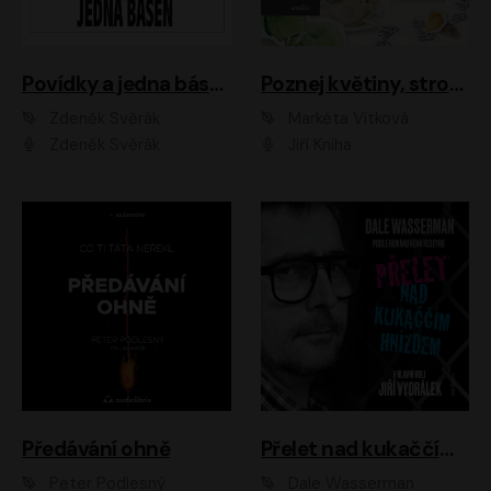
Povídky a jedna báseň
Poznej květiny, stromy, zvířátka
Zdeněk Svěrák
Markéta Vítková
Zdeněk Svěrák
Jiří Kniha
Předávání ohně
Přelet nad kukaččím hnízdem
Peter Podlesný
Dale Wasserman