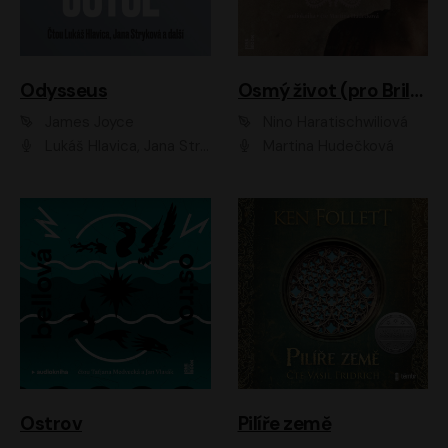
Odysseus
Osmý život (pro Brilku)
James Joyce
Nino Haratischwiliová
Lukáš Hlavica, Jana Stryková
Martina Hudečková
Ostrov
Pilíře země