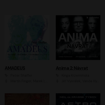
AMADEUS
Anima 2: Návrat
Peter Shaffer
Kinga Krzemińska
Martin Finger, Marek Lambora, Eliška Zbanková, Martin Písařík, Václav Neužil, Kamil Halbich, Aleš Procházka, Miroslav Táborský, Hanuš Bor, Jan Hájek
Jiří Vyorálek, Vanda Hybnerová, Jan Nedbal, Tereza Vilišová, Matylda Miškovská, Johana Tesařová, Jana Boušková, Ivana Uhlířová, Martin Myšička, Dana Černá, Ladislav Frej, Miroslav Hanuš, Zuzana Kronerová, Pavel Neškudla, Luboš Veselý, Jan Holík, Ondřej Malý, Leoš Noha, Karolína Baranová, Jan Battěk, Kryštof Bartoš, Daniela Čermáková, Hanuš Bor, Petr Gojda, Lucie Laňková, Jan Horák Radúz Mácha, Jan Meduna, Marta Menes, Jaromíra Mílová, Michal Sieczkowski, Jiří Suchánek, Anežka Šťastná, Lenka Vrtišková - Nejezchlebová, Jiří Wohanka