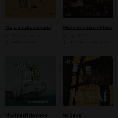
Moja čínska dekáda
Muž v hnědém obleku
Pavel Dvořák ml.
Agatha Christie
Mário Zeumer
Jitka Moučková, Jan Šťastný, Zbyšek Horák
Myši patří do nebe
Na Seně