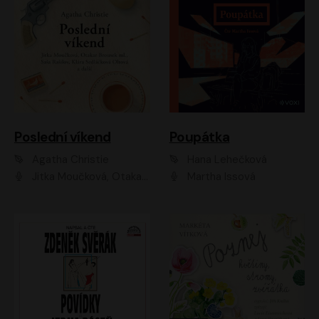
Poslední víkend
Poupátka
Agatha Christie
Hana Lehečková
Jitka Moučková, Otakar Brousek ml., Lenka Termerová, Šárka Krausová, Radek Hoppe, Petr Stach, Viktor Dvořák, Klára Oltová, Andrea Elsnerová, Saša Rašilov, Vojtěch Hájek, Barbora Vágnerová
Martha Issová