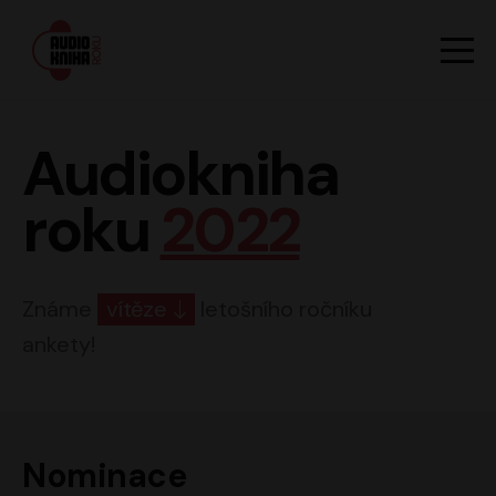
Hlavn
Men
Audiokniha roku
Audiokniha
roku
2022
Známe
vítěze
letošního ročníku
ankety!
Nominace