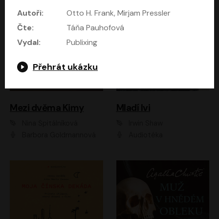
Autoři:
Otto H. Frank, Mirjam Pressler
Čte:
Táňa Pauhofová
Vydal:
Publixing
Přehrát ukázku
Mezi dvěma Kimy
Mladí lvi
Nina Špitálníková
Irwin Shaw
Barbora Goldmannová
Audiotéka