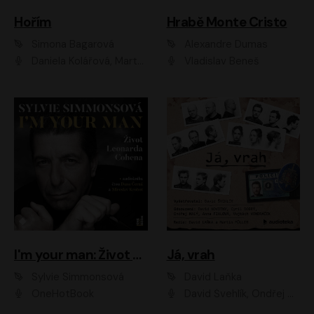
Hořím
Hrabě Monte Cristo
Simona Bagarová
Alexandre Dumas
Daniela Kolářová, Martha Issová, Pavel Řezníček, Klára Melíšková, Kryštof Hádek, Zdeněk Svěrák, Simona Bagarová
Vladislav Beneš
I'm your man: Život Leonarda Cohena
Já, vrah
Sylvie Simmonsová
David Laňka
OneHotBook
David Švehlík, Ondřej Malý, Anna Fialová, Cyril Dobrý, Vojtěch Vondráček, David Novotný, Ladislav Cigánek