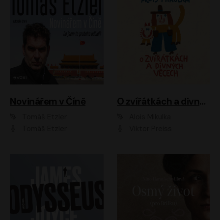
Novinářem v Číně
O zvířátkách a divných věcech
Tomáš Etzler
Alois Mikulka
Tomáš Etzler
Viktor Preiss