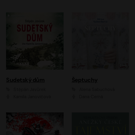
Sudetský dům
Šeptuchy
Štěpán Javůrek
Alena Sabuchová
Kamila Janovičová
Dana Černá