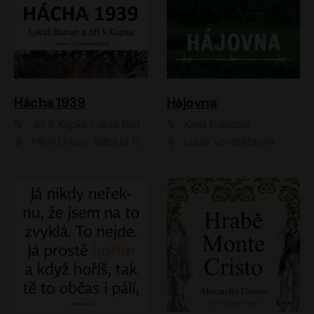
Hácha 1939
Hájovna
Jiří S. Kupka, Lukáš Burian
Karla Kubíková
Milan Enčev, Alžběta Fišerová, Marek Helma, Antonín Hardt, Jitka Sedláčková, Lukáš Burian, Vojtěch Havelka
Lucie Vondráčková