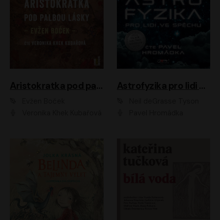
Aristokratka pod palbou lásky
Astrofyzika pro lidi ve spěchu
Evžen Boček
Neil deGrasse Tyson
Veronika Khek Kubařová
Pavel Hromádka