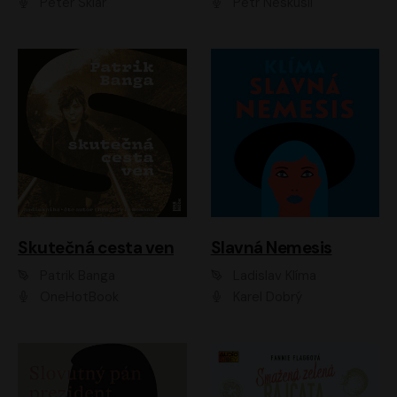
Peter Sklár
Petr Neskusil
Skutečná cesta ven
Slavná Nemesis
Patrik Banga
Ladislav Klíma
OneHotBook
Karel Dobrý