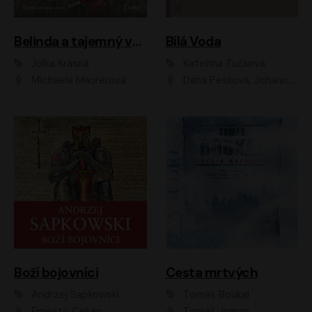
Belinda a tajemný výlet
Bílá Voda
Jolka Krásná
Kateřina Tučková
Michaela Maurerová
Dana Pešková, Johanna Tesařová, Ladislav Cigánek, Libuše Švormová, Oldřich Vlach, Pavla Tomicová, Petr Pochop, Tereza Vítů, Vanda Hybnerová
Boží bojovníci
Cesta mrtvých
Andrzej Sapkowski
Tomáš Boukal
Ernesto Čekan
Tomáš Jirman