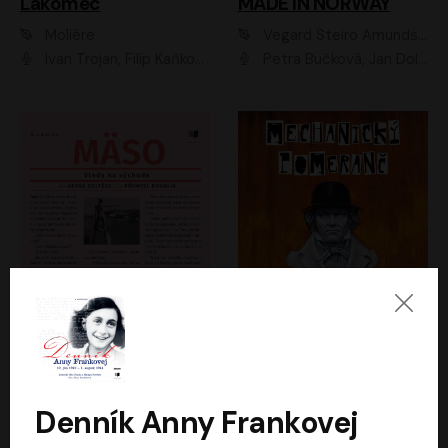
Lakomec
MADE IN NORWAY
Moliére
Vegard Steiro Amundsen
Ivan Trojan, Filip Kaňkovský, Ondřej Brousek, Anežka Šťastná, Klára Suchá, Jaromír Meduna, Dana Černá, Václav Vydra, Jiří Knot, Petr Lněnička, Lubor Šplíchal, Jiří Maryško, Petr Šplíchal
Petra Bučková, Jan Dolanský, Jiří Vyorálek, Ondřej Rychlý, Ondřej Vetchý, Klára Suchá, Jan Vlasák, Jana Stryková, Igor Bareš, Miroslav Etzler
Mäso
Mechanický pomeranč
Arpád Soltész
Anthony Burgess
Přemysl Boublík
David Novotný
Denník Anny Frankovej