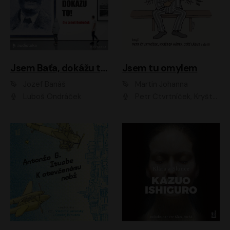
Jsem Baťa, dokážu to!
Jsem tu omylem
Jozef Banáš
Martin Johanna
Luboš Ondráček
Petr Čtvrtníček, Kryštof Hádek, Jiří Lábus, Dana Černá, Miroslav Táborský, Oldřich Navrátil, Milan Šteindler, David Vávra, Marie Tomsová