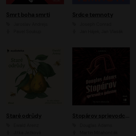
Smrt boha smrti
Srdce temnoty
Jaroslav Andrejs
Joseph Conrad
Pavel Soukup
Jan Hájek, Jan Vlasák
Staré odrůdy
Stopárov sprievodca galaxiou
Ewald Arenz
Douglas Adams
Jitka Ježková
Martin Mňahončák