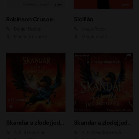
Robinson Crusoe
Sicilián
Daniel Defoe
Mario Puzo
Martin Stránský
Marek Vašut
Skandar a zlodej jednorožcov
Skandar a zloděj jednorožců
A. F. Steadman
A. F. Steadmanová