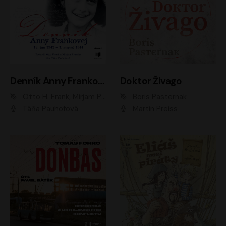
Denník Anny Frankovej
Doktor Živago
Otto H. Frank, Mirjam Pressler
Boris Pasternak
Táňa Pauhofová
Martin Preiss