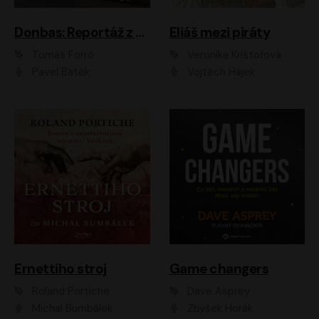
Donbas: Reportáž z ukrajinského konfliktu
Eliáš mezi piráty
Tomáš Forró
Veronika Krištofová
Pavel Batěk
Vojtěch Hájek
Ernettiho stroj
Game changers
Roland Portiche
Dave Asprey
Michal Bumbálek
Zbyšek Horák