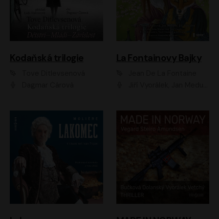
Kodaňská trilogie
La Fontainovy Bajky
Tove Ditlevsenová
Jean De La Fontaine
Dagmar Čárová
Jiří Vyorálek, Jan Meduna, Tereza Vilišová, Jitka Molavcová, Jan Vlasák, Petr Čtvrtníček, Vasil Fridrich, Jan Cina