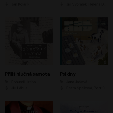
Jan Kolařík
Jiří Vyorálek, Helena Dvořáková, Pavel Šimčík, Ondřej Rychlý, Radek Holub, Filip Kaňkovský, Luboš Veselý, Tomáš Dastlík, Tereza Dočkalová, David Nyč
Příliš hlučná samota
Psí dny
Bohumil Hrabal
Jana Jašová
Jiří Lábus
Petra Špalková, Petr Čtvrtníček