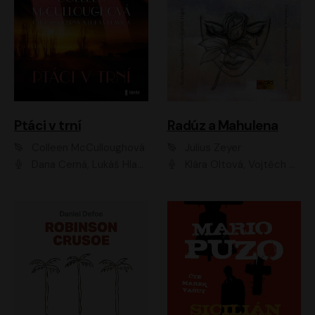
Ptáci v trní
Radúz a Mahulena
Colleen McCulloughová
Julius Zeyer
Dana Černá, Lukáš Hlavica
Klára Oltová, Vojtěch Hájek, Růžena Merunková, Dušan Sitek, Simona Postlerová, Ljuba Krbová, Petr Lněnička, Saša Rašilov