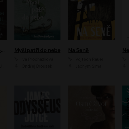
Muž v hnědém obleku
Myši patří do nebe
Na Seně
Ne
Iva Procházková
Vojtěch Rauer
ák
Ondřej Brousek
Jáchym Šíma