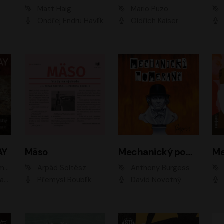
Matt Haig
Mario Puzo
Ondřej Endru Havlík
Oldřich Kaiser
AY
Mäso
Mechanický pomeranč
Me
en
Arpád Soltész
Anthony Burgess
av Etzler
Přemysl Boublík
David Novotný