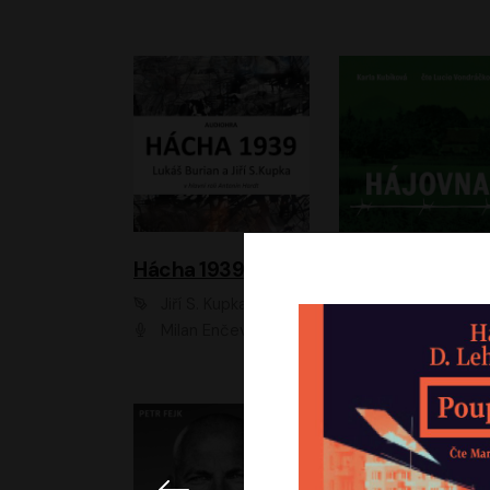
Hácha 1939
Hájovna
Jiří S. Kupka, Lukáš Burian
Karla Kubíková
Milan Enčev, Alžběta Fišerová, Marek Helma, Antonín Hardt, Jitka Sedláčková, Lukáš Burian, Vojtěch Havelka
Lucie Vondráčk