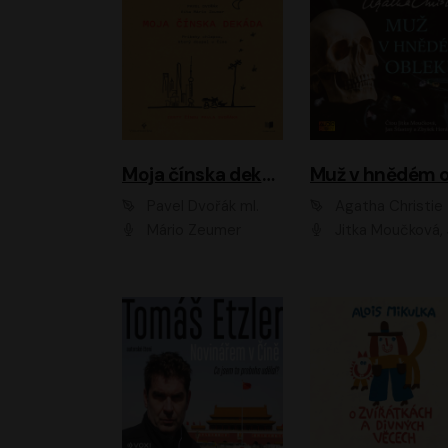
Moja čínska dekáda
Pavel Dvořák ml.
Agatha Christie
Mário Zeumer
Jitka Moučková, Jan Šťastný, Zbyšek Hor