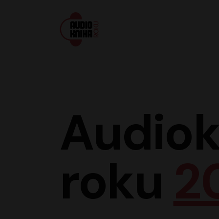
Audiokniha roku
Audiok
roku
2