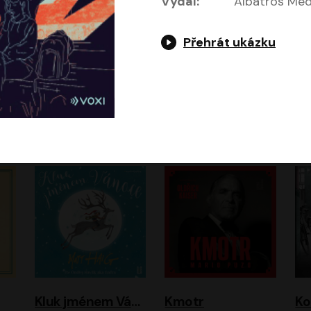
Vydal:
Albatros Medi
Přehrát ukázku
Jeruzalémský masakr
Jsem Baťa, dokážu to!
Jsem tu omylem
Jozef Banáš
Martin Johanna
Luboš Ondráček
Petr Čtvrtníček, Kryštof Hádek, Jiří Lábus, Dana Černá, Miroslav Táborský, Oldřich Navrátil, Milan Šteindler, David Vávra, Marie Tomsová
Kluk jménem Vánoce
Kmotr
Ko