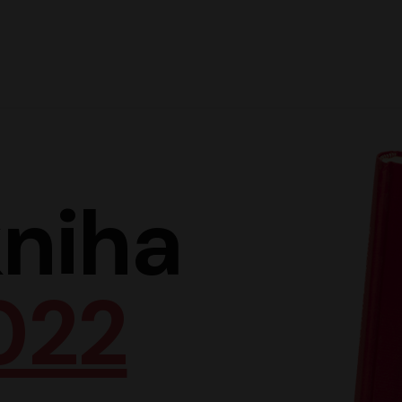
Hlav
niha
022