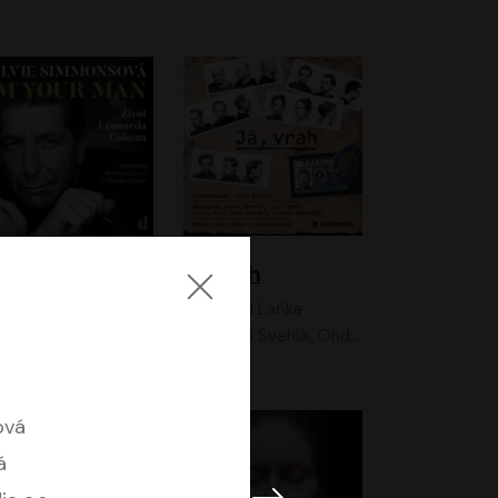
I'm your man: Život Leonarda Cohena
Já, vrah
Sylvie Simmonsová
David Laňka
OneHotBook
David Švehlík, Ondřej Malý, Anna Fialová, Cyril Dobrý, Vojtěch Vondráček, David Novotný, Ladislav Cigánek
ová
á