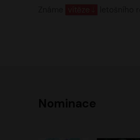
Známe
vítěze
letošního r
Nominace