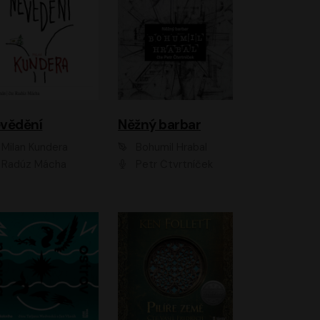
vědění
Něžný barbar
Milan Kundera
Bohumil Hrabal
Radúz Mácha
Petr Čtvrtníček