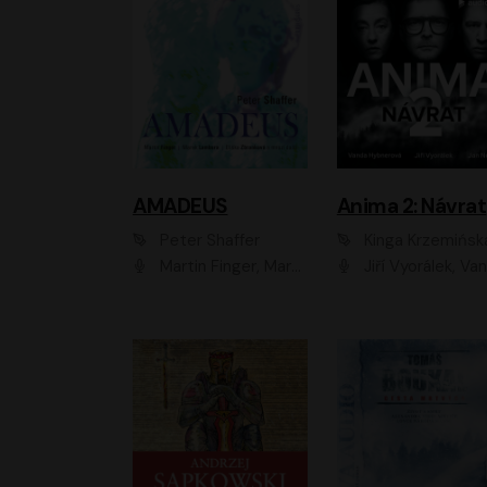
AMADEUS
Anima 2: Návrat
Peter Shaffer
Kinga Krzemińsk
Martin Finger, Marek Lambora, Eliška Zbanková, Martin Písařík, Václav Neužil, Kamil Halbich, Aleš Procházka, Miroslav Táborský, Hanuš Bor, Jan Hájek
Jiří Vyorálek, Vanda Hybnerová, Jan Nedbal, Tereza Vilišová, Matylda Miškovská, Johana Tesařová, Jana Boušková, Ivana Uhlířová, Martin Myšička, Dana Černá, Ladislav Frej, Miroslav Hanuš, Zuzana Kronerová, Pavel Neškudla, Luboš Veselý, Jan Holík, Ondřej Malý, Leoš Noha, Karolína Baranová, Jan Battěk, Kryštof Bartoš, Daniela Čermáková, Hanuš Bor, Petr Gojda, Lucie Laňková, Jan Horák Radúz Mácha, Jan Meduna, Marta Menes, Jaromíra Mílová, Michal Sieczkowski, Jiří Suchánek, Anežka Šťastná, Lenka V