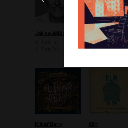
Jak se dělá zoo
Petr Fejk
Ondřej Neff
Petr Fejk
Libor Hruška
Klikař Beny
Klín