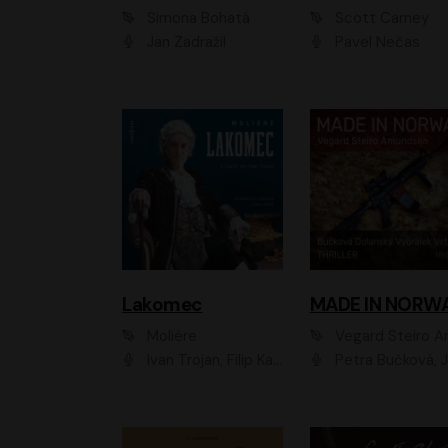
Simona Bohatá
Scott Carney
Jan Zadražil
Pavel Nečas
Lakomec
MADE IN NORW
Moliére
Vegard Steiro Amunds
Ivan Trojan, Filip Kaňkovský, Ondřej Brousek, Anežka Šťastná, Klára Suchá, Jaromír Meduna, Dana Černá, Václav Vydra, Jiří Knot, Petr Lněnička, Lubor Šplíchal, Jiří Maryško, Petr Šplíchal
Petra Bučková, Jan Dolanský, Jiří Vyorálek, Ondřej Rychlý, Ondřej Vetchý, Klára Suchá, Jan Vlasák, Jana Stryková, Igor Bareš, Mirosl