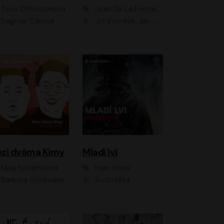
Tove Ditlevsenová
Jean De La Fontaine
Dagmar Čárová
Jiří Vyorálek, Jan Meduna, Tereza Vilišová, Jitka Molavcová, Jan Vlasák, Petr Čtvrtníček, Vasil Fridrich, Jan Cina
zi dvěma Kimy
Mladí lvi
Nina Špitálníková
Irwin Shaw
Barbora Goldmannová
Audiotéka