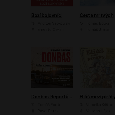
Boží bojovníci
Cesta mrtvých
Andrzej Sapkowski
Tomáš Boukal
Ernesto Čekan
Tomáš Jirman
Donbas: Reportáž z ukrajinského konfliktu
Eliáš mezi pirát
Tomáš Forró
Veronika Krištof
Pavel Batěk
Vojtěch Hájek