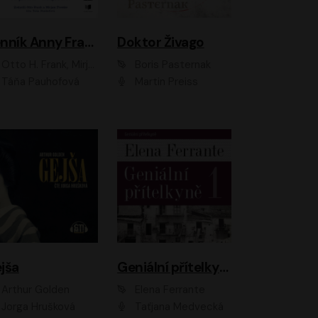
Denník Anny Frankovej
Doktor Živago
Otto H. Frank, Mirjam Pressler
Boris Pasternak
Táňa Pauhofová
Martin Preiss
jša
Geniální přítelkyně
Arthur Golden
Elena Ferrante
Jorga Hrušková
Taťjana Medvecká