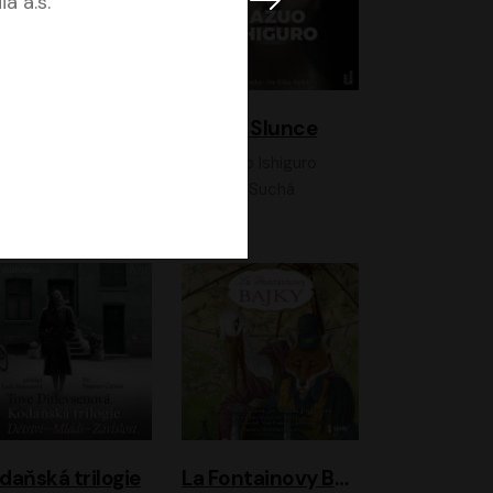
a a.s.
K otevřenému nebi
Klára a Slunce
Antonio G. Iturbe
Kazuo Ishiguro
Vladimír Javorský, Ondřej Brousek
Klára Suchá
daňská trilogie
La Fontainovy Bajky