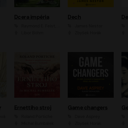
Dcera impéria
Dech
Raymond E. Feist, Janny Wurts
James Nestor
Libor Böhm
Zbyšek Horák
y
Ernettiho stroj
Game changers
Ge
ová
Roland Portiche
Dave Asprey
Michal Bumbálek
Zbyšek Horák