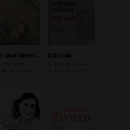
Belinda a tajemný výlet
Bílá Voda
Jolka Krásná
Kateřina Tučková
Michaela Maurerová
Dana Pešková, Johanna Tesařová, Ladislav Cigánek, Libuše Švormová, Oldřich Vlach, Pavla Tomicová, Petr Pochop, Tereza Vítů, Vanda Hybnerová