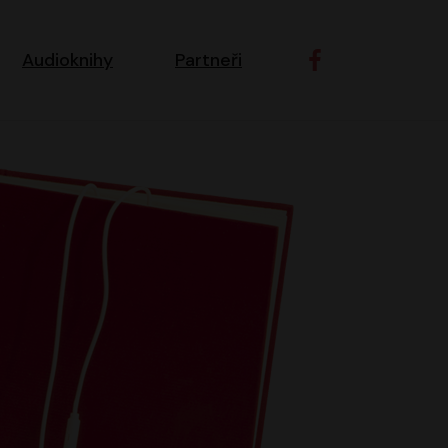
ní navigace
Audioknihy
Partneři