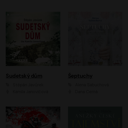
Sudetský dům
Šeptuchy
Štěpán Javůrek
Alena Sabuchová
Kamila Janovičová
Dana Černá