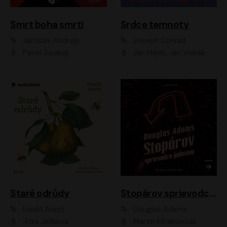
Smrt boha smrti
Srdce temnoty
Jaroslav Andrejs
Joseph Conrad
Pavel Soukup
Jan Hájek, Jan Vlasák
Staré odrůdy
Stopárov sprievodca galaxiou
Ewald Arenz
Douglas Adams
Jitka Ježková
Martin Mňahončák