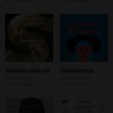
Peter Sklár
Petr Neskusil
Skutečná cesta ven
Slavná Nemesis
Patrik Banga
Ladislav Klíma
OneHotBook
Karel Dobrý