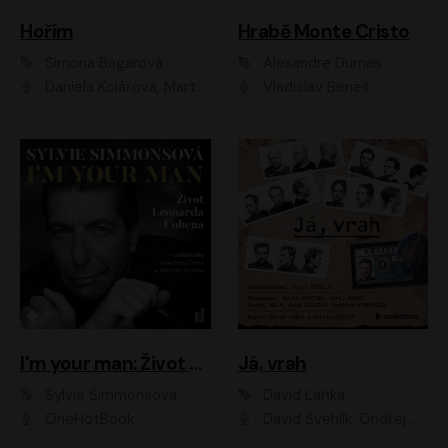
Hořím
Hrabě Monte Cristo
Simona Bagarová
Alexandre Dumas
Daniela Kolářová, Martha Issová, Pavel Řezníček, Klára Melíšková, Kryštof Hádek, Zdeněk Svěrák, Simona Bagarová
Vladislav Beneš
I'm your man: Život Leonarda Cohena
Já, vrah
Sylvie Simmonsová
David Laňka
OneHotBook
David Švehlík, Ondřej Malý, Anna Fialová, Cyril Dobrý, Vojtěch Vondráček, David Novotný, Ladislav Cigánek