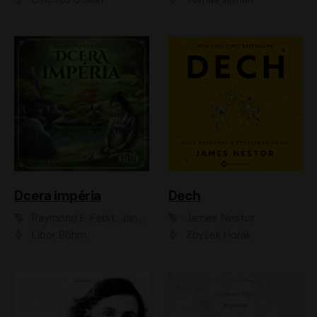
Dcera impéria
Dech
Raymond E. Feist, Janny Wurts
James Nestor
Libor Böhm
Zbyšek Horák