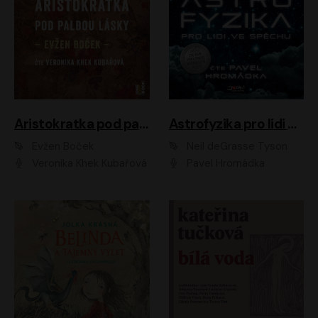
Aristokratka pod palbou lásky
Astrofyzika pro lidi ve spěchu
Evžen Boček
Neil deGrasse Tyson
Veronika Khek Kubařová
Pavel Hromádka