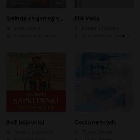
Belinda a tajemný výlet
Bílá Voda
Jolka Krásná
Kateřina Tučková
Michaela Maurerová
Dana Pešková, Johanna Tesařová, Ladislav Cigánek, Libuše Švormová, Oldřich Vlach, Pavla Tomicová, Petr Pochop, Tereza Vítů, Vanda Hybnerová
Boží bojovníci
Cesta mrtvých
Andrzej Sapkowski
Tomáš Boukal
Ernesto Čekan
Tomáš Jirman