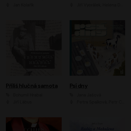
Jan Kolařík
Jiří Vyorálek, Helena Dvořáková, Pavel Šimčík, Ondřej Rychlý, Radek Holub, Filip Kaňkovský, Luboš Veselý, Tomáš Dastlík, Tereza Dočkalová, David Nyč
Příliš hlučná samota
Psí dny
Bohumil Hrabal
Jana Jašová
Jiří Lábus
Petra Špalková, Petr Čtvrtníček