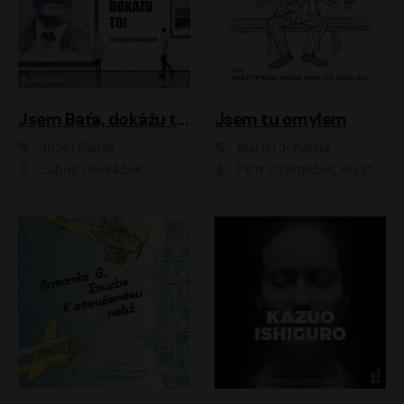
Jsem Baťa, dokážu to!
Jsem tu omylem
Jozef Banáš
Martin Johanna
Luboš Ondráček
Petr Čtvrtníček, Kryštof Hádek, Jiří Lábus, Dana Černá, Miroslav Táborský, Oldřich Navrátil, Milan Šteindler, David Vávra, Marie Tomsová