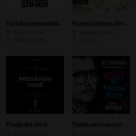
Povídky a jedna báseň
Poznej květiny, stromy, zvířátka
Zdeněk Svěrák
Markéta Vítková
Zdeněk Svěrák
Jiří Kniha
Předávání ohně
Přelet nad kukaččím hnízdem
Peter Podlesný
Dale Wasserman