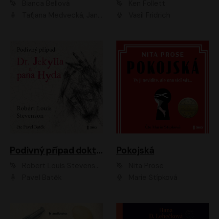
Bianca Bellová
Ken Follett
Taťjana Medvecká, Jan Vlasák
Vasil Fridrich
Podivný případ doktora Jekylla a pana Hyda
Pokojská
Robert Louis Stevenson
Nita Prose
Pavel Batěk
Marie Štípková