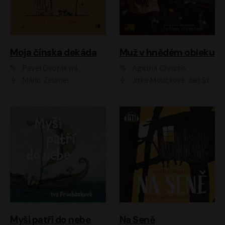
Moja čínska dekáda
Muž v hnědém obleku
Pavel Dvořák ml.
Agatha Christie
Mário Zeumer
Jitka Moučková, Jan Šťastný, Zbyšek Horák
Myši patří do nebe
Na Seně