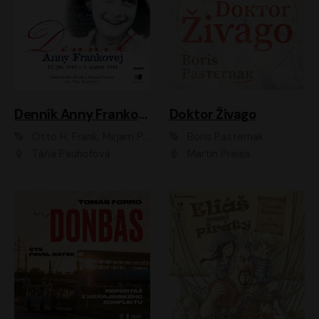
Denník Anny Frankovej
Doktor Živago
Otto H. Frank, Mirjam Pressler
Boris Pasternak
Táňa Pauhofová
Martin Preiss