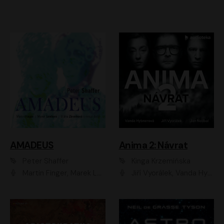
AMADEUS
Anima 2: Návrat
Peter Shaffer
Kinga Krzemińska
Martin Finger, Marek Lambora, Eliška Zbanková, Martin Písařík, Václav Neužil, Kamil Halbich, Aleš Procházka, Miroslav Táborský, Hanuš Bor, Jan Hájek
Jiří Vyorálek, Vanda Hybnerová, Jan Nedbal, Tereza Vilišová, Matylda Miškovská, Johana Tesařová, Jana Boušková, Ivana Uhlířová, Martin Myšička, Dana Černá, Ladislav Frej, Miroslav Hanuš, Zuzana Kronerová, Pavel Neškudla, Luboš Veselý, Jan Holík, Ondřej Malý, Leoš Noha, Karolína Baranová, Jan Battěk, Kryštof Bartoš, Daniela Čermáková, Hanuš Bor, Petr Gojda, Lucie Laňková, Jan Horák Radúz Mácha, Jan Meduna, Marta Menes, Jaromíra Mílová, Michal Sieczkowski, Jiří Suchánek, Anežka Šťastná, Lenka Vrtišková - Nejezchlebová, Jiří Wohanka