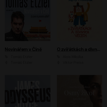
Novinářem v Číně
O zvířátkách a divných věcech
Tomáš Etzler
Alois Mikulka
Tomáš Etzler
Viktor Preiss