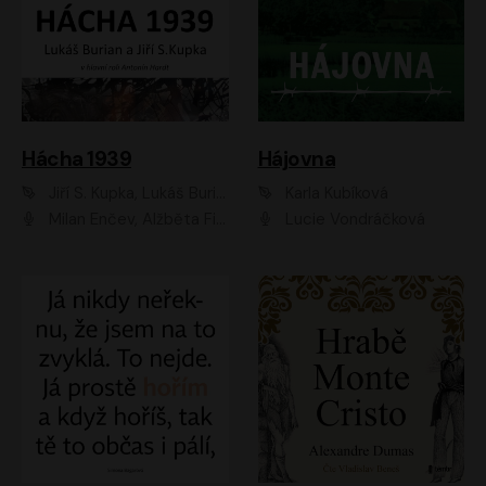
Hácha 1939
Hájovna
Jiří S. Kupka, Lukáš Burian
Karla Kubíková
Milan Enčev, Alžběta Fišerová, Marek Helma, Antonín Hardt, Jitka Sedláčková, Lukáš Burian, Vojtěch Havelka
Lucie Vondráčková