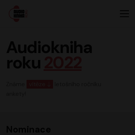
Hlavn
Men
Audiokniha roku
Audiokniha
roku
2022
Známe
vítěze
letošního ročníku
ankety!
Nominace