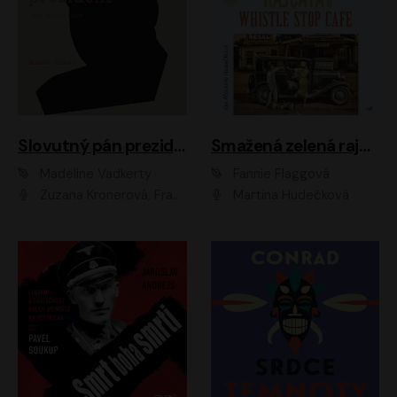
Slovutný pán prezident
Smažená zelená rajčata ve Whistle Stop Cafe
Madeline Vadkerty
Fannie Flaggová
Zuzana Kronerová, František Kovár, Božidara Turzonovová, Ľuboš Kostelný, Kristína Svarinská, Miro Noga, Richard Stanke, Lucia Siposová, Marián Miezga, Dado Nagy, Slávka Halčáková, Peter Rúfus, Filip Tůma, Lukáš Latinák, Dušan Kaprálik, Jana Oľhová, Stano Staško, Michal Hudák, Martin Kaprálik, Robo Jakab, Andrej Bán, Ivan Martinka, Martin Brezović, Patrik Lučan, Ondrej Kořínek, Scarlett Čanakyová, Andrej Žiarovský, Norbert Moravanský, Miro Králik, Marko Vrzgula, Ján Štrbák, Oliver Koniar, Roman Jaroš, Ján Kardoš, Barbora Kardošová, Ivan Kamenec, Madeline Vadkerty
Martina Hudečková