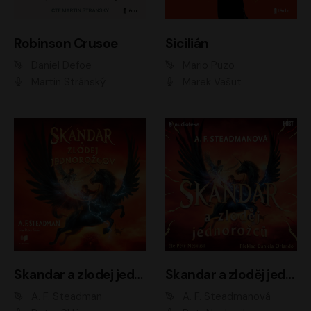
Robinson Crusoe
Sicilián
Daniel Defoe
Mario Puzo
Martin Stránský
Marek Vašut
Skandar a zlodej jednorožcov
Skandar a zloděj jednorožců
A. F. Steadman
A. F. Steadmanová