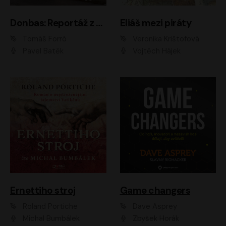
Donbas: Reportáž z ukrajinského konfliktu
Eliáš mezi piráty
Tomáš Forró
Veronika Krištofová
Pavel Batěk
Vojtěch Hájek
Ernettiho stroj
Game changers
Roland Portiche
Dave Asprey
Michal Bumbálek
Zbyšek Horák