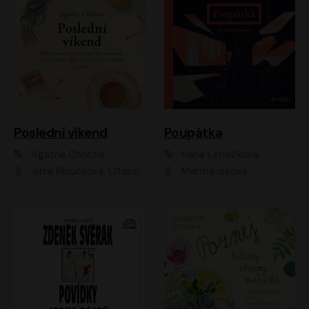
Poslední víkend
Poupátka
Agatha Christie
Hana Lehečková
Jitka Moučková, Otakar Brousek ml., Lenka Termerová, Šárka Krausová, Radek Hoppe, Petr Stach, Viktor Dvořák, Klára Oltová, Andrea Elsnerová, Saša Rašilov, Vojtěch Hájek, Barbora Vágnerová
Martha Issová