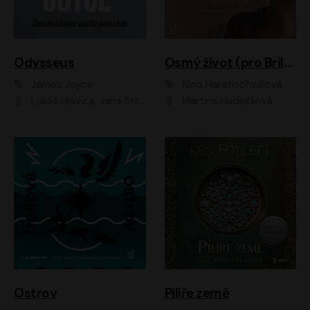
Odysseus
Osmý život (pro Brilku)
James Joyce
Nino Haratischwiliová
Lukáš Hlavica, Jana Stryková
Martina Hudečková
Ostrov
Pilíře země