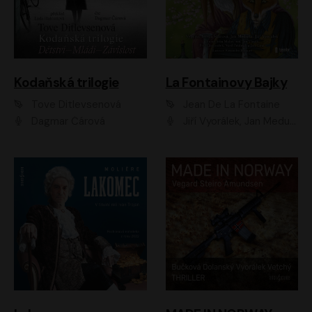
Kodaňská trilogie
La Fontainovy Bajky
Tove Ditlevsenová
Jean De La Fontaine
Dagmar Čárová
Jiří Vyorálek, Jan Meduna, Tereza Vilišová, Jitka Molavcová, Jan Vlasák, Petr Čtvrtníček, Vasil Fridrich, Jan Cina