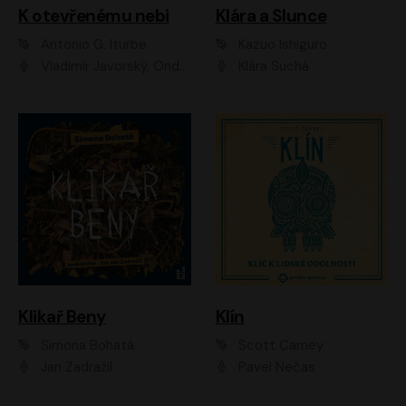
K otevřenému nebi
Klára a Slunce
Antonio G. Iturbe
Kazuo Ishiguro
Vladimír Javorský, Ondřej Brousek
Klára Suchá
Klikař Beny
Klín
Simona Bohatá
Scott Carney
Jan Zadražil
Pavel Nečas