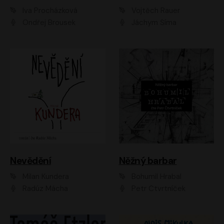
Iva Procházková
Vojtěch Rauer
Ondřej Brousek
Jáchym Šíma
Nevědění
Něžný barbar
Milan Kundera
Bohumil Hrabal
Radúz Mácha
Petr Čtvrtníček