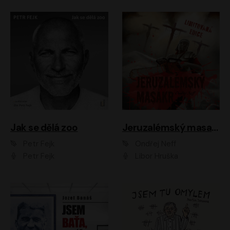
Jak se dělá zoo
Jeruzalémský masakr
Petr Fejk
Ondřej Neff
Petr Fejk
Libor Hruška