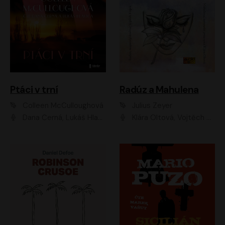
Ptáci v trní
Radúz a Mahulena
Colleen McCulloughová
Julius Zeyer
Dana Černá, Lukáš Hlavica
Klára Oltová, Vojtěch Hájek, Růžena Merunková, Dušan Sitek, Simona Postlerová, Ljuba Krbová, Petr Lněnička, Saša Rašilov