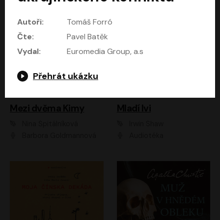
Autoři:
Tomáš Forró
Čte:
Pavel Batěk
Vydal:
Euromedia Group, a.s
Přehrát ukázku
Mezi dvěma Kimy
Mladí lvi
Nina Špitálníková
Irwin Shaw
Barbora Goldmannová
Audiotéka