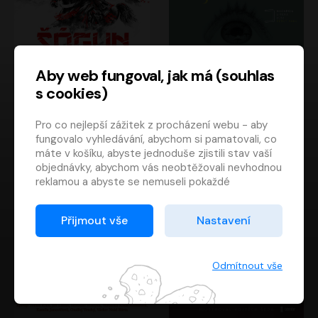
Aby web fungoval, jak má (souhlas
s cookies)
Šógun
Tajemství
Pro co nejlepší zážitek z procházení webu - aby
James Clavell
Tereza Dobiášová
fungovalo vyhledávání, abychom si pamatovali, co
Pavel Soukup
Milena Steinmasslová
máte v košíku, abyste jednoduše zjistili stav vaší
objednávky, abychom vás neobtěžovali nevhodnou
reklamou a abyste se nemuseli pokaždé
přihlašovat.
Proto od vás potřebujeme souhlas se
Přijmout vše
Nastavení
zpracováním souborů cookies
, tj. malých souborů,
které se dočasně ukládají ve vašem prohlížeči.
Děkujeme, že nám ho dáte a pomůžete nám tak
Odmítnout vše
web zlepšovat.