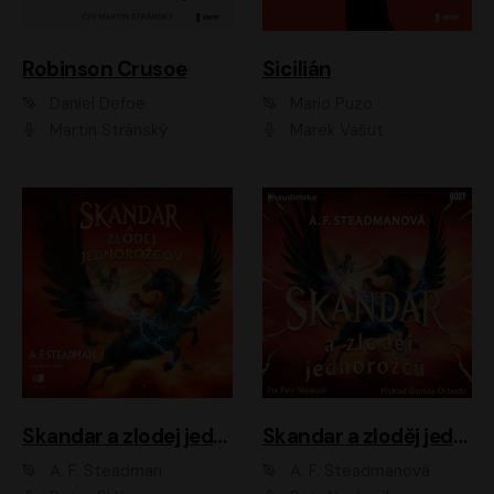
Robinson Crusoe
Sicilián
Daniel Defoe
Mario Puzo
Martin Stránský
Marek Vašut
Skandar a zlodej jednorožcov
Skandar a zloděj jednorožců
A. F. Steadman
A. F. Steadmanová