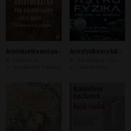
Aristokratka pod palbou lásky
Astrofyzika pro lidi ve spěchu
Evžen Boček
Neil deGrasse Tyson
Veronika Khek Kubařová
Pavel Hromádka