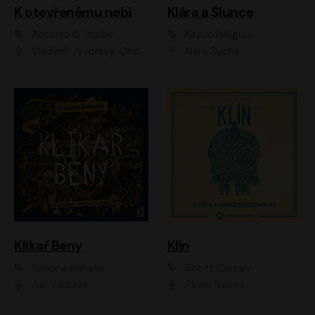
K otevřenému nebi
Klára a Slunce
Antonio G. Iturbe
Kazuo Ishiguro
Vladimír Javorský, Ondřej Brousek
Klára Suchá
Klikař Beny
Klín
Simona Bohatá
Scott Carney
Jan Zadražil
Pavel Nečas