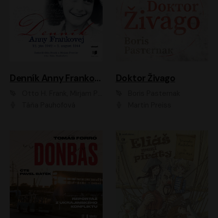
Denník Anny Frankovej
Doktor Živago
Otto H. Frank, Mirjam Pressler
Boris Pasternak
Táňa Pauhofová
Martin Preiss