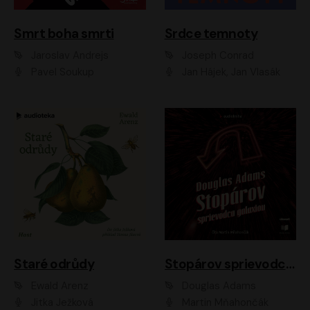
Smrt boha smrti
Srdce temnoty
Jaroslav Andrejs
Joseph Conrad
Pavel Soukup
Jan Hájek, Jan Vlasák
Staré odrůdy
Stopárov sprievodca galaxiou
Ewald Arenz
Douglas Adams
Jitka Ježková
Martin Mňahončák