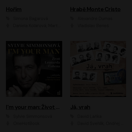
Hořím
Hrabě Monte Cristo
Simona Bagarová
Alexandre Dumas
Daniela Kolářová, Martha Issová, Pavel Řezníček, Klára Melíšková, Kryštof Hádek, Zdeněk Svěrák, Simona Bagarová
Vladislav Beneš
I'm your man: Život Leonarda Cohena
Já, vrah
Sylvie Simmonsová
David Laňka
OneHotBook
David Švehlík, Ondřej Malý, Anna Fialová, Cyril Dobrý, Vojtěch Vondráček, David Novotný, Ladislav Cigánek