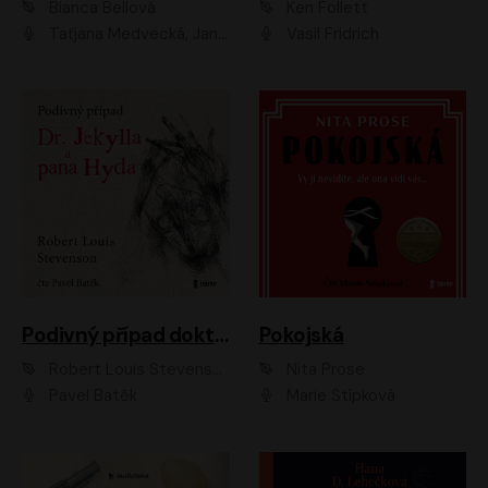
Bianca Bellová
Ken Follett
Taťjana Medvecká, Jan Vlasák
Vasil Fridrich
Podivný případ doktora Jekylla a pana Hyda
Pokojská
Robert Louis Stevenson
Nita Prose
Pavel Batěk
Marie Štípková