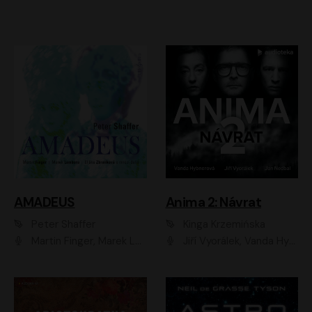
AMADEUS
Anima 2: Návrat
Peter Shaffer
Kinga Krzemińska
Martin Finger, Marek Lambora, Eliška Zbanková, Martin Písařík, Václav Neužil, Kamil Halbich, Aleš Procházka, Miroslav Táborský, Hanuš Bor, Jan Hájek
Jiří Vyorálek, Vanda Hybnerová, Jan Nedbal, Tereza Vilišová, Matylda Miškovská, Johana Tesařová, Jana Boušková, Ivana Uhlířová, Martin Myšička, Dana Černá, Ladislav Frej, Miroslav Hanuš, Zuzana Kronerová, Pavel Neškudla, Luboš Veselý, Jan Holík, Ondřej Malý, Leoš Noha, Karolína Baranová, Jan Battěk, Kryštof Bartoš, Daniela Čermáková, Hanuš Bor, Petr Gojda, Lucie Laňková, Jan Horák Radúz Mácha, Jan Meduna, Marta Menes, Jaromíra Mílová, Michal Sieczkowski, Jiří Suchánek, Anežka Šťastná, Lenka Vrtišková - Nejezchlebová, Jiří Wohanka