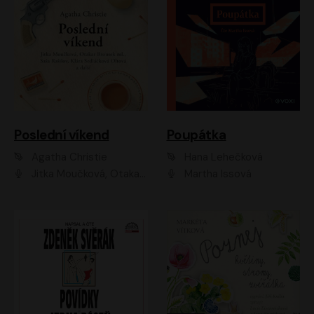
Poslední víkend
Poupátka
Agatha Christie
Hana Lehečková
Jitka Moučková, Otakar Brousek ml., Lenka Termerová, Šárka Krausová, Radek Hoppe, Petr Stach, Viktor Dvořák, Klára Oltová, Andrea Elsnerová, Saša Rašilov, Vojtěch Hájek, Barbora Vágnerová
Martha Issová