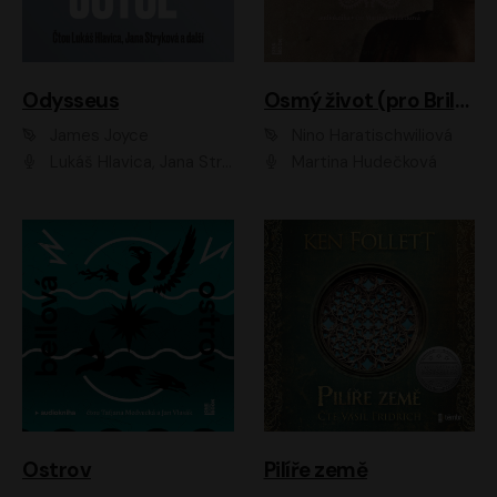
Odysseus
Osmý život (pro Brilku)
James Joyce
Nino Haratischwiliová
Lukáš Hlavica, Jana Stryková
Martina Hudečková
Ostrov
Pilíře země