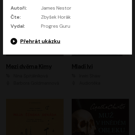
Autoři:
James Nestor
Čte:
Zbyšek Horák
Vydal:
Progres Guru
Přehrát ukázku
Mezi dvěma Kimy
Mladí lvi
Nina Špitálníková
Irwin Shaw
Barbora Goldmannová
Audiotéka