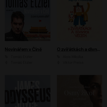
Novinářem v Číně
O zvířátkách a divných věcech
Tomáš Etzler
Alois Mikulka
Tomáš Etzler
Viktor Preiss