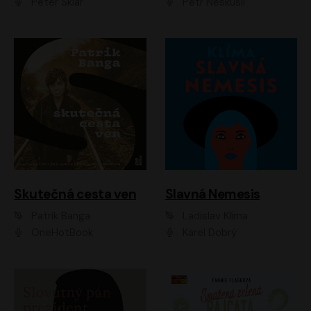
Peter Sklár
Petr Neskusil
Skutečná cesta ven
Slavná Nemesis
Patrik Banga
Ladislav Klíma
OneHotBook
Karel Dobrý