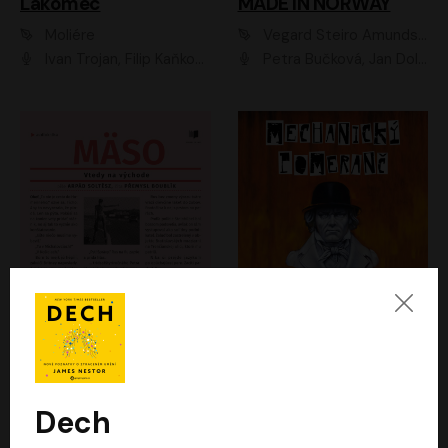
Lakomec
MADE IN NORWAY
Moliére
Vegard Steiro Amundsen
Ivan Trojan, Filip Kaňkovský, Ondřej Brousek, Anežka Šťastná, Klára Suchá, Jaromír Meduna, Dana Černá, Václav Vydra, Jiří Knot, Petr Lněnička, Lubor Šplíchal, Jiří Maryško, Petr Šplíchal
Petra Bučková, Jan Dolanský, Jiří Vyorálek, Ondřej Rychlý, Ondřej Vetchý, Klára Suchá, Jan Vlasák, Jana Stryková, Igor Bareš, Miroslav Etzler
Mäso
Mechanický pomeranč
Arpád Soltész
Anthony Burgess
Přemysl Boublík
David Novotný
Dech