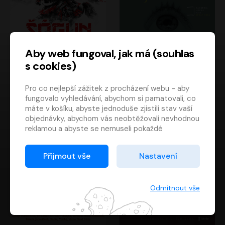
Aby web fungoval, jak má (souhlas
s cookies)
Šógun
Tajemství
Pro co nejlepší zážitek z procházení webu - aby
James Clavell
Tereza Dobiášová
fungovalo vyhledávání, abychom si pamatovali, co
Pavel Soukup
Milena Steinmasslová
máte v košíku, abyste jednoduše zjistili stav vaší
objednávky, abychom vás neobtěžovali nevhodnou
reklamou a abyste se nemuseli pokaždé
přihlašovat.
Proto od vás potřebujeme souhlas se
Přijmout vše
Nastavení
zpracováním souborů cookies
, tj. malých souborů,
které se dočasně ukládají ve vašem prohlížeči.
Děkujeme, že nám ho dáte a pomůžete nám tak
Odmítnout vše
web zlepšovat.