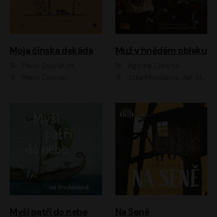
Moja čínska dekáda
Muž v hnědém obleku
Pavel Dvořák ml.
Agatha Christie
Mário Zeumer
Jitka Moučková, Jan Šťastný, Zbyšek Horák
Myši patří do nebe
Na Seně