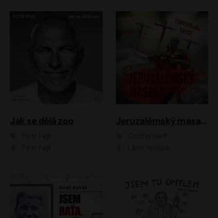
Jak se dělá zoo
Jeruzalémský masakr
Petr Fejk
Ondřej Neff
Petr Fejk
Libor Hruška