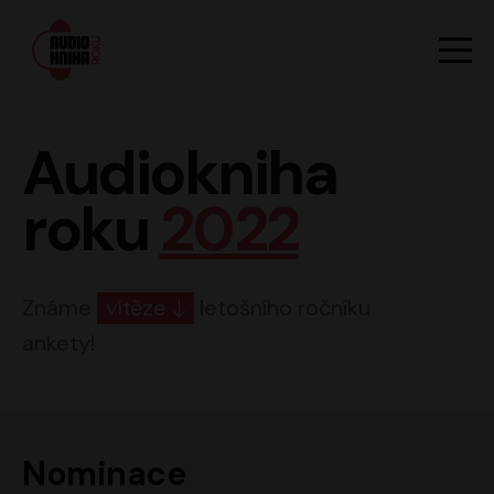
Hlavn
Men
Audiokniha roku
Audiokniha
roku
2022
Známe
vítěze
letošního ročníku
ankety!
Nominace