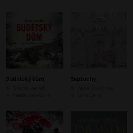
Sudetský dům
Šeptuchy
Štěpán Javůrek
Alena Sabuchová
Kamila Janovičová
Dana Černá