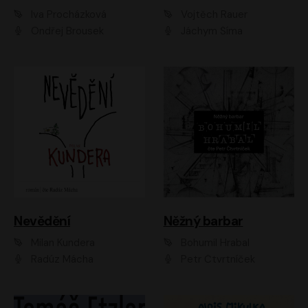
Iva Procházková
Vojtěch Rauer
Ondřej Brousek
Jáchym Šíma
Nevědění
Něžný barbar
Milan Kundera
Bohumil Hrabal
Radúz Mácha
Petr Čtvrtníček