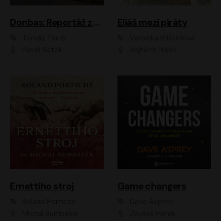
Donbas: Reportáž z ukrajinského konfliktu
Eliáš mezi piráty
Tomáš Forró
Veronika Krištofová
Pavel Batěk
Vojtěch Hájek
Ernettiho stroj
Game changers
Roland Portiche
Dave Asprey
Michal Bumbálek
Zbyšek Horák