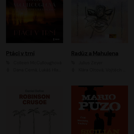
Ptáci v trní
Radúz a Mahulena
Colleen McCulloughová
Julius Zeyer
Dana Černá, Lukáš Hlavica
Klára Oltová, Vojtěch Hájek, Růžena Merunková, Dušan Sitek, Simona Postlerová, Ljuba Krbová, Petr Lněnička, Saša Rašilov