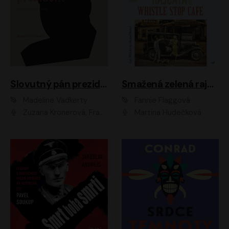
Slovutný pán prezident
Smažená zelená rajčata ve Whistle Stop Cafe
Madeline Vadkerty
Fannie Flaggová
Zuzana Kronerová, František Kovár, Božidara Turzonovová, Ľuboš Kostelný, Kristína Svarinská, Miro Noga, Richard Stanke, Lucia Siposová, Marián Miezga, Dado Nagy, Slávka Halčáková, Peter Rúfus, Filip Tůma, Lukáš Latinák, Dušan Kaprálik, Jana Oľhová, Stano Staško, Michal Hudák, Martin Kaprálik, Robo Jakab, Andrej Bán, Ivan Martinka, Martin Brezović, Patrik Lučan, Ondrej Kořínek, Scarlett Čanakyová, Andrej Žiarovský, Norbert Moravanský, Miro Králik, Marko Vrzgula, Ján Štrbák, Oliver Koniar, Roman Jaroš, Ján Kardoš, Barbora Kardošová, Ivan Kamenec, Madeline Vadkerty
Martina Hudečková