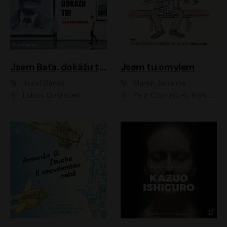
Jsem Baťa, dokážu to!
Jsem tu omylem
Jozef Banáš
Martin Johanna
Luboš Ondráček
Petr Čtvrtníček, Kryštof Hádek, Jiří Lábus, Dana Černá, Miroslav Táborský, Oldřich Navrátil, Milan Šteindler, David Vávra, Marie Tomsová