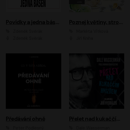
Povídky a jedna báseň
Poznej květiny, stromy, zvířátka
Zdeněk Svěrák
Markéta Vítková
Zdeněk Svěrák
Jiří Kniha
Předávání ohně
Přelet nad kukaččím hnízdem
Peter Podlesný
Dale Wasserman