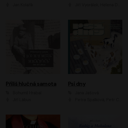
Jan Kolařík
Jiří Vyorálek, Helena Dvořáková, Pavel Šimčík, Ondřej Rychlý, Radek Holub, Filip Kaňkovský, Luboš Veselý, Tomáš Dastlík, Tereza Dočkalová, David Nyč
Příliš hlučná samota
Psí dny
Bohumil Hrabal
Jana Jašová
Jiří Lábus
Petra Špalková, Petr Čtvrtníček