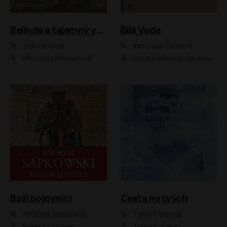
Belinda a tajemný výlet
Bílá Voda
Jolka Krásná
Kateřina Tučková
Michaela Maurerová
Dana Pešková, Johanna Tesařová, Ladislav Cigánek, Libuše Švormová, Oldřich Vlach, Pavla Tomicová, Petr Pochop, Tereza Vítů, Vanda Hybnerová
Boží bojovníci
Cesta mrtvých
Andrzej Sapkowski
Tomáš Boukal
Ernesto Čekan
Tomáš Jirman