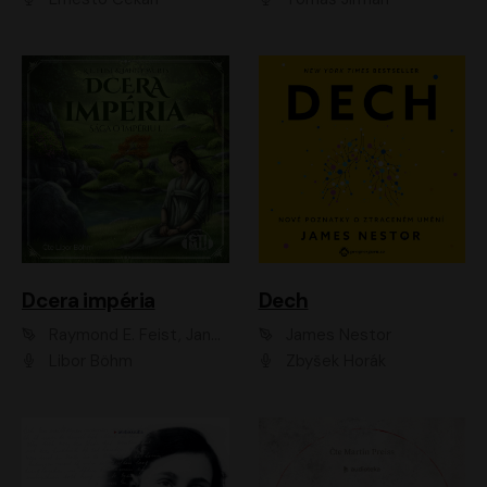
Dcera impéria
Dech
Raymond E. Feist, Janny Wurts
James Nestor
Libor Böhm
Zbyšek Horák