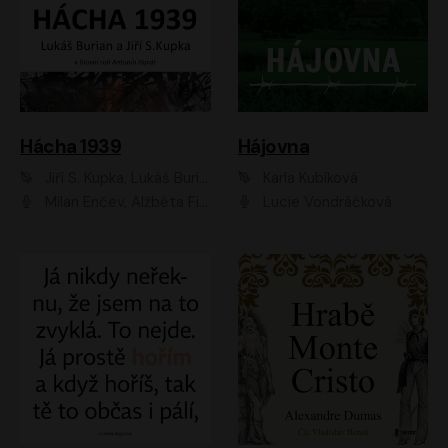
Hácha 1939
Hájovna
Jiří S. Kupka, Lukáš Burian
Karla Kubíková
Milan Enčev, Alžběta Fišerová, Marek Helma, Antonín Hardt, Jitka Sedláčková, Lukáš Burian, Vojtěch Havelka
Lucie Vondráčková