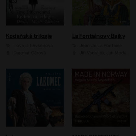
Kodaňská trilogie
La Fontainovy Bajky
Tove Ditlevsenová
Jean De La Fontaine
Dagmar Čárová
Jiří Vyorálek, Jan Meduna, Tereza Vilišová, Jitka Molavcová, Jan Vlasák, Petr Čtvrtníček, Vasil Fridrich, Jan Cina