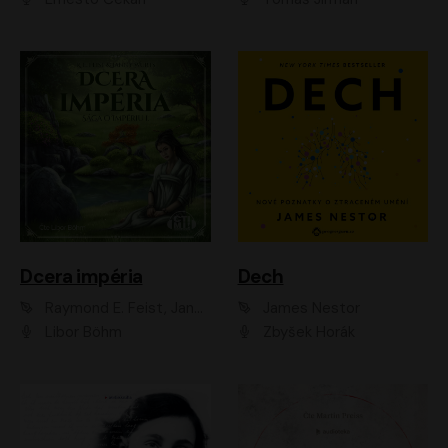
Dcera impéria
Dech
Raymond E. Feist, Janny Wurts
James Nestor
Libor Böhm
Zbyšek Horák