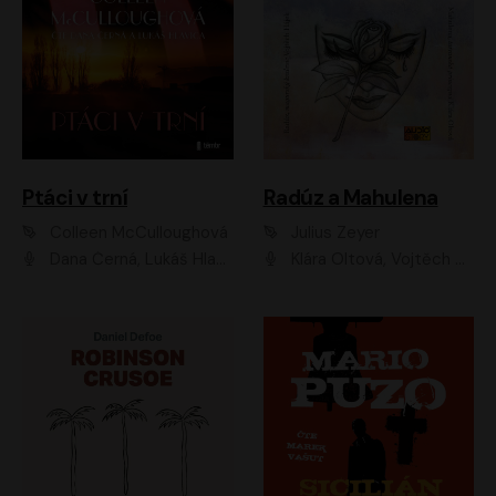
Ptáci v trní
Radúz a Mahulena
Colleen McCulloughová
Julius Zeyer
Dana Černá, Lukáš Hlavica
Klára Oltová, Vojtěch Hájek, Růžena Merunková, Dušan Sitek, Simona Postlerová, Ljuba Krbová, Petr Lněnička, Saša Rašilov