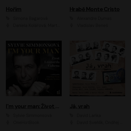
Hořím
Hrabě Monte Cristo
Simona Bagarová
Alexandre Dumas
Daniela Kolářová, Martha Issová, Pavel Řezníček, Klára Melíšková, Kryštof Hádek, Zdeněk Svěrák, Simona Bagarová
Vladislav Beneš
I'm your man: Život Leonarda Cohena
Já, vrah
Sylvie Simmonsová
David Laňka
OneHotBook
David Švehlík, Ondřej Malý, Anna Fialová, Cyril Dobrý, Vojtěch Vondráček, David Novotný, Ladislav Cigánek