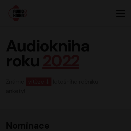
Hlavn
Men
Audiokniha roku
Audiokniha
roku
2022
Známe
vítěze
letošního ročníku
ankety!
Nominace