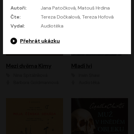
Autoři:
Jana Patočková, Matouš Hrdina
Čte:
Tereza Dočkalová, Tereza Hofová
Vydal:
Audiotéka
Přehrát ukázku
Mezi dvěma Kimy
Mladí lvi
Nina Špitálníková
Irwin Shaw
Barbora Goldmannová
Audiotéka