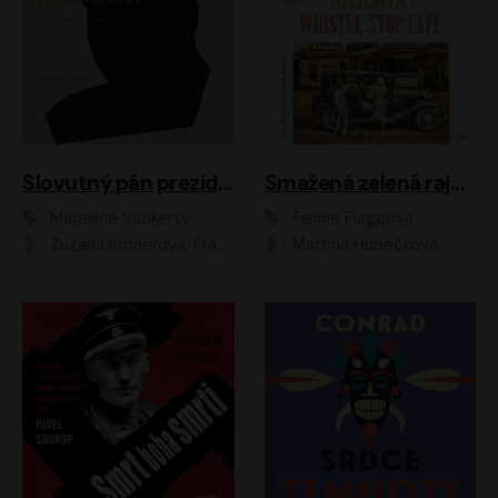
Slovutný pán prezident
Smažená zelená rajčata ve Whistle Stop Cafe
Madeline Vadkerty
Fannie Flaggová
Zuzana Kronerová, František Kovár, Božidara Turzonovová, Ľuboš Kostelný, Kristína Svarinská, Miro Noga, Richard Stanke, Lucia Siposová, Marián Miezga, Dado Nagy, Slávka Halčáková, Peter Rúfus, Filip Tůma, Lukáš Latinák, Dušan Kaprálik, Jana Oľhová, Stano Staško, Michal Hudák, Martin Kaprálik, Robo Jakab, Andrej Bán, Ivan Martinka, Martin Brezović, Patrik Lučan, Ondrej Kořínek, Scarlett Čanakyová, Andrej Žiarovský, Norbert Moravanský, Miro Králik, Marko Vrzgula, Ján Štrbák, Oliver Koniar, Roman Jaroš, Ján Kardoš, Barbora Kardošová, Ivan Kamenec, Madeline Vadkerty
Martina Hudečková