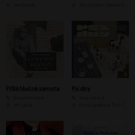
Jan Kolařík
Jiří Vyorálek, Helena Dvořáková, Pavel Šimčík, Ondřej Rychlý, Radek Holub, Filip Kaňkovský, Luboš Veselý, Tomáš Dastlík, Tereza Dočkalová, David Nyč
Příliš hlučná samota
Psí dny
Bohumil Hrabal
Jana Jašová
Jiří Lábus
Petra Špalková, Petr Čtvrtníček