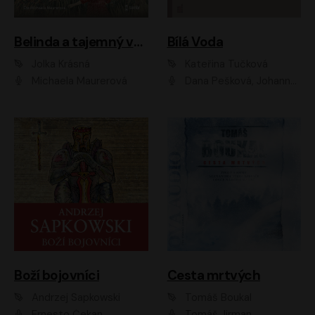
Belinda a tajemný výlet
Bílá Voda
Jolka Krásná
Kateřina Tučková
Michaela Maurerová
Dana Pešková, Johanna Tesařová, Ladislav Cigánek, Libuše Švormová, Oldřich Vlach, Pavla Tomicová, Petr Pochop, Tereza Vítů, Vanda Hybnerová
Boží bojovníci
Cesta mrtvých
Andrzej Sapkowski
Tomáš Boukal
Ernesto Čekan
Tomáš Jirman