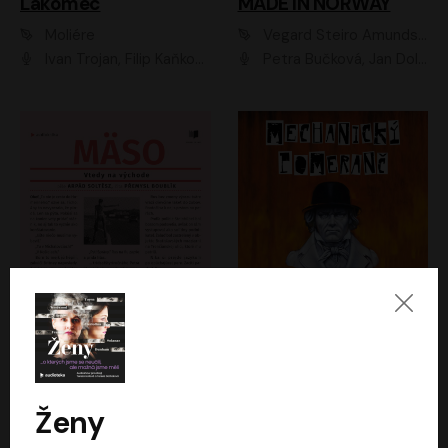
Lakomec
MADE IN NORWAY
Moliére
Vegard Steiro Amundsen
Ivan Trojan, Filip Kaňkovský, Ondřej Brousek, Anežka Šťastná, Klára Suchá, Jaromír Meduna, Dana Černá, Václav Vydra, Jiří Knot, Petr Lněnička, Lubor Šplíchal, Jiří Maryško, Petr Šplíchal
Petra Bučková, Jan Dolanský, Jiří Vyorálek, Ondřej Rychlý, Ondřej Vetchý, Klára Suchá, Jan Vlasák, Jana Stryková, Igor Bareš, Miroslav Etzler
Mäso
Mechanický pomeranč
Arpád Soltész
Anthony Burgess
Přemysl Boublík
David Novotný
Ženy