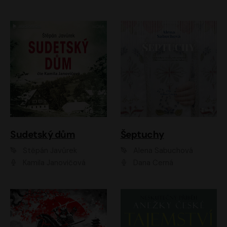
Sudetský dům
Šeptuchy
Štěpán Javůrek
Alena Sabuchová
Kamila Janovičová
Dana Černá