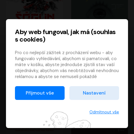
Aby web fungoval, jak má (souhlas
s cookies)
Šógun
Tajemství
Pro co nejlepší zážitek z procházení webu - aby
James Clavell
Tereza Dobiášová
fungovalo vyhledávání, abychom si pamatovali, co
Pavel Soukup
Milena Steinmasslová
máte v košíku, abyste jednoduše zjistili stav vaší
objednávky, abychom vás neobtěžovali nevhodnou
reklamou a abyste se nemuseli pokaždé
přihlašovat.
Proto od vás potřebujeme souhlas se
Přijmout vše
Nastavení
zpracováním souborů cookies
, tj. malých souborů,
které se dočasně ukládají ve vašem prohlížeči.
Děkujeme, že nám ho dáte a pomůžete nám tak
Odmítnout vše
web zlepšovat.