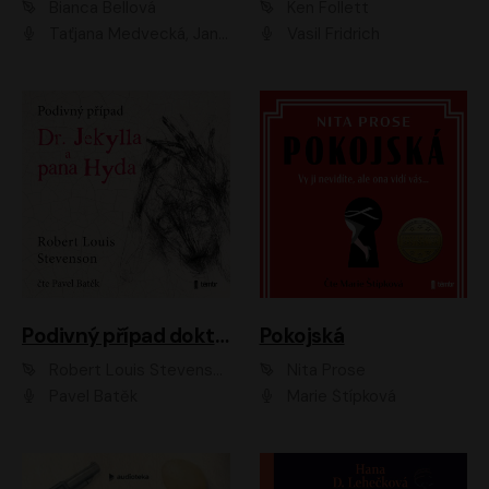
Bianca Bellová
Ken Follett
Taťjana Medvecká, Jan Vlasák
Vasil Fridrich
Podivný případ doktora Jekylla a pana Hyda
Pokojská
Robert Louis Stevenson
Nita Prose
Pavel Batěk
Marie Štípková