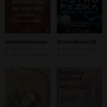
Aristokratka pod palbou lásky
Astrofyzika pro lidi ve spěchu
Evžen Boček
Neil deGrasse Tyson
Veronika Khek Kubařová
Pavel Hromádka