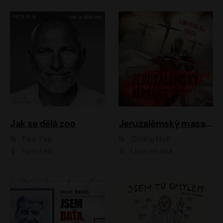
Jak se dělá zoo
Jeruzalémský masakr
Petr Fejk
Ondřej Neff
Petr Fejk
Libor Hruška