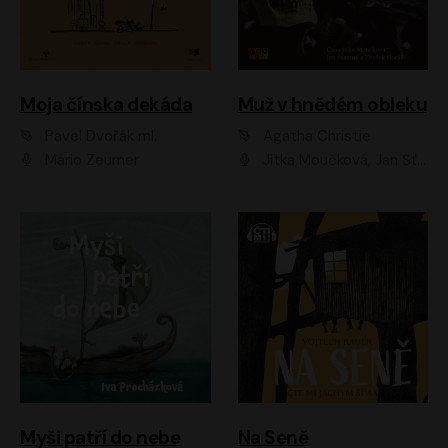
Moja čínska dekáda
Muž v hnědém obleku
Pavel Dvořák ml.
Agatha Christie
Mário Zeumer
Jitka Moučková, Jan Šťastný, Zbyšek Horák
Myši patří do nebe
Na Seně