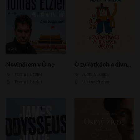
Novinářem v Číně
O zvířátkách a divných věcech
Tomáš Etzler
Alois Mikulka
Tomáš Etzler
Viktor Preiss