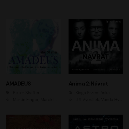
AMADEUS
Anima 2: Návrat
Peter Shaffer
Kinga Krzemińska
Martin Finger, Marek Lambora, Eliška Zbanková, Martin Písařík, Václav Neužil, Kamil Halbich, Aleš Procházka, Miroslav Táborský, Hanuš Bor, Jan Hájek
Jiří Vyorálek, Vanda Hybnerová, Jan Nedbal, Tereza Vilišová, Matylda Miškovská, Johana Tesařová, Jana Boušková, Ivana Uhlířová, Martin Myšička, Dana Černá, Ladislav Frej, Miroslav Hanuš, Zuzana Kronerová, Pavel Neškudla, Luboš Veselý, Jan Holík, Ondřej Malý, Leoš Noha, Karolína Baranová, Jan Battěk, Kryštof Bartoš, Daniela Čermáková, Hanuš Bor, Petr Gojda, Lucie Laňková, Jan Horák Radúz Mácha, Jan Meduna, Marta Menes, Jaromíra Mílová, Michal Sieczkowski, Jiří Suchánek, Anežka Šťastná, Lenka Vrtišková - Nejezchlebová, Jiří Wohanka