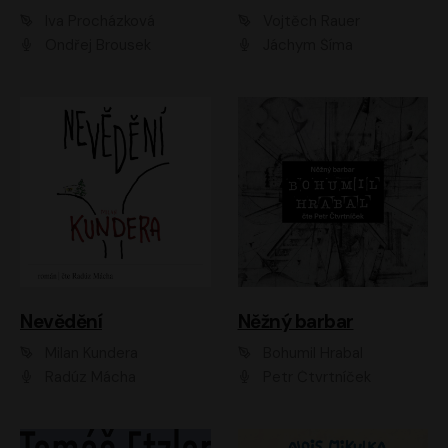
Iva Procházková
Vojtěch Rauer
Ondřej Brousek
Jáchym Šíma
Nevědění
Něžný barbar
Milan Kundera
Bohumil Hrabal
Radúz Mácha
Petr Čtvrtníček