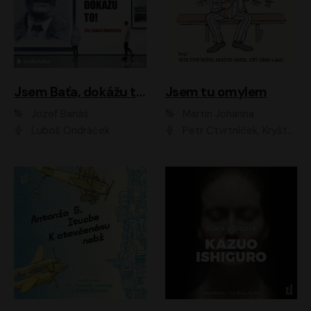
Jsem Baťa, dokážu to!
Jsem tu omylem
Jozef Banáš
Martin Johanna
Luboš Ondráček
Petr Čtvrtníček, Kryštof Hádek, Jiří Lábus, Dana Černá, Miroslav Táborský, Oldřich Navrátil, Milan Šteindler, David Vávra, Marie Tomsová