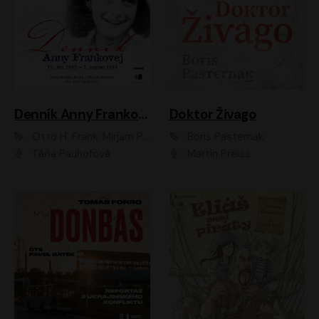
Denník Anny Frankovej
Doktor Živago
Otto H. Frank, Mirjam Pressler
Boris Pasternak
Táňa Pauhofová
Martin Preiss