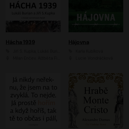
Hácha 1939
Hájovna
Jiří S. Kupka, Lukáš Burian
Karla Kubíková
Milan Enčev, Alžběta Fišerová, Marek Helma, Antonín Hardt, Jitka Sedláčková, Lukáš Burian, Vojtěch Havelka
Lucie Vondráčková