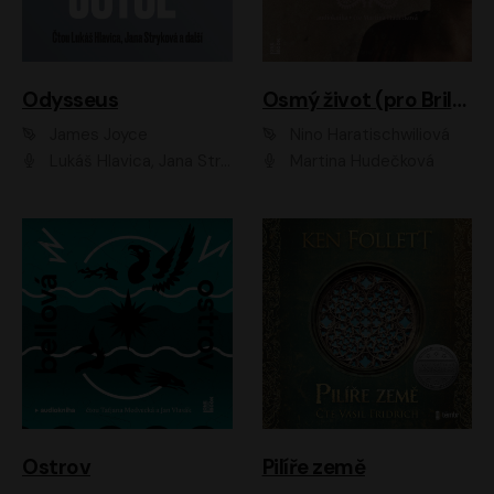
Odysseus
Osmý život (pro Brilku)
James Joyce
Nino Haratischwiliová
Lukáš Hlavica, Jana Stryková
Martina Hudečková
Ostrov
Pilíře země