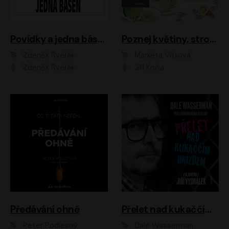
Povídky a jedna báseň
Poznej květiny, stromy, zvířátka
Zdeněk Svěrák
Markéta Vítková
Zdeněk Svěrák
Jiří Kniha
Předávání ohně
Přelet nad kukaččím hnízdem
Peter Podlesný
Dale Wasserman