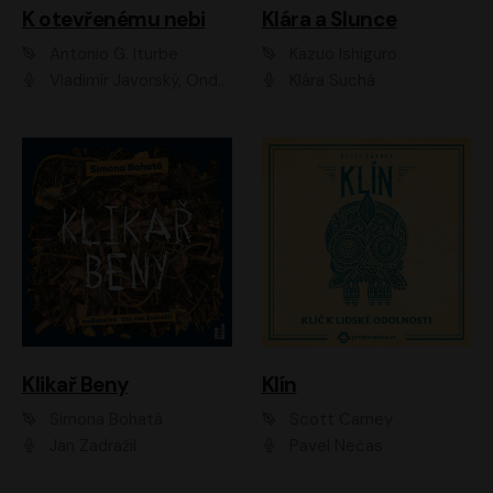
K otevřenému nebi
Klára a Slunce
Antonio G. Iturbe
Kazuo Ishiguro
Vladimír Javorský, Ondřej Brousek
Klára Suchá
Klikař Beny
Klín
Simona Bohatá
Scott Carney
Jan Zadražil
Pavel Nečas