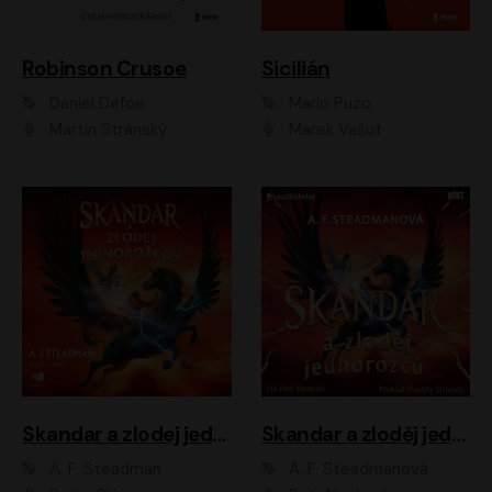
Robinson Crusoe
Sicilián
Daniel Defoe
Mario Puzo
Martin Stránský
Marek Vašut
Skandar a zlodej jednorožcov
Skandar a zloděj jednorožců
A. F. Steadman
A. F. Steadmanová