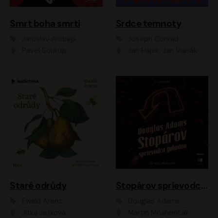
Smrt boha smrti
Srdce temnoty
Jaroslav Andrejs
Joseph Conrad
Pavel Soukup
Jan Hájek, Jan Vlasák
Staré odrůdy
Stopárov sprievodca galaxiou
Ewald Arenz
Douglas Adams
Jitka Ježková
Martin Mňahončák