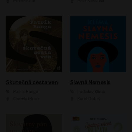
Peter Sklár
Petr Neskusil
Skutečná cesta ven
Slavná Nemesis
Patrik Banga
Ladislav Klíma
OneHotBook
Karel Dobrý