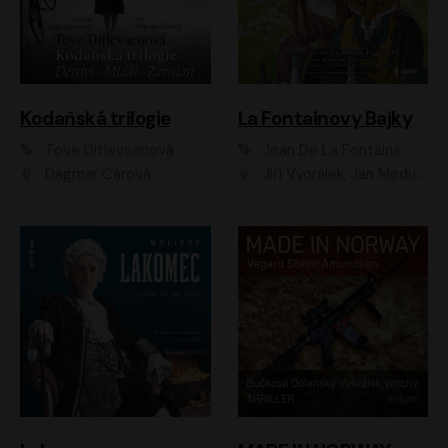
Kodaňská trilogie
La Fontainovy Bajky
Tove Ditlevsenová
Jean De La Fontaine
Dagmar Čárová
Jiří Vyorálek, Jan Meduna, Tereza Vilišová, Jitka Molavcová, Jan Vlasák, Petr Čtvrtníček, Vasil Fridrich, Jan Cina