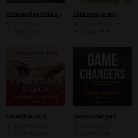
Donbas: Reportáž z ukrajinského konfliktu
Eliáš mezi piráty
Tomáš Forró
Veronika Krištofová
Pavel Batěk
Vojtěch Hájek
Ernettiho stroj
Game changers
Roland Portiche
Dave Asprey
Michal Bumbálek
Zbyšek Horák