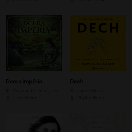
Dcera impéria
Dech
Raymond E. Feist, Janny Wurts
James Nestor
Libor Böhm
Zbyšek Horák