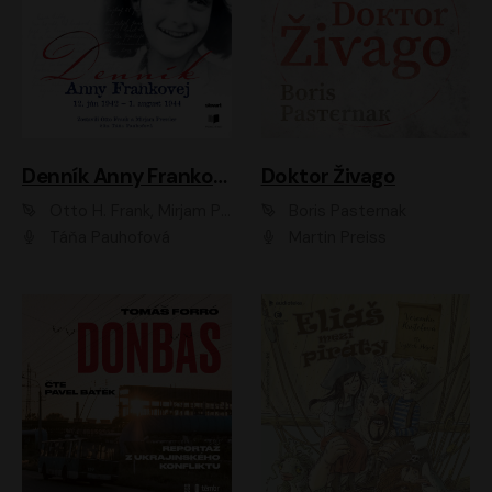
Denník Anny Frankovej
Doktor Živago
Otto H. Frank, Mirjam Pressler
Boris Pasternak
Táňa Pauhofová
Martin Preiss