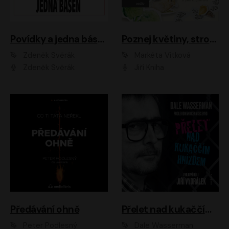
Povídky a jedna báseň
Poznej květiny, stromy, zvířátka
Zdeněk Svěrák
Markéta Vítková
Zdeněk Svěrák
Jiří Kniha
Předávání ohně
Přelet nad kukaččím hnízdem
Peter Podlesný
Dale Wasserman