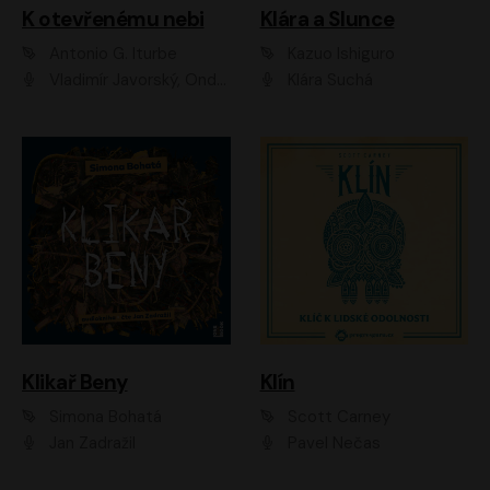
K otevřenému nebi
Klára a Slunce
Antonio G. Iturbe
Kazuo Ishiguro
Vladimír Javorský, Ondřej Brousek
Klára Suchá
Klikař Beny
Klín
Simona Bohatá
Scott Carney
Jan Zadražil
Pavel Nečas