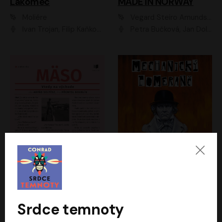
Lakomec
MADE IN NORWAY
Moliére
Vegard Steiro Amundsen
Ivan Trojan, Filip Kaňkovský, Ondřej Brousek, Anežka Šťastná, Klára Suchá, Jaromír Meduna, Dana Černá, Václav Vydra, Jiří Knot, Petr Lněnička, Lubor Šplíchal, Jiří Maryško, Petr Šplíchal
Petra Bučková, Jan Dolanský, Jiří Vyorálek, Ondřej Rychlý, Ondřej Vetchý, Klára Suchá, Jan Vlasák, Jana Stryková, Igor Bareš, Miroslav Etzler
Mäso
Mechanický pomeranč
Arpád Soltész
Anthony Burgess
Přemysl Boublík
David Novotný
Srdce temnoty