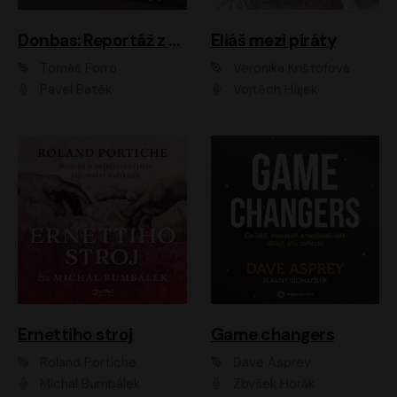
Donbas: Reportáž z ukrajinského konfliktu
Eliáš mezi piráty
Tomáš Forró
Veronika Krištofová
Pavel Batěk
Vojtěch Hájek
Ernettiho stroj
Game changers
Roland Portiche
Dave Asprey
Michal Bumbálek
Zbyšek Horák