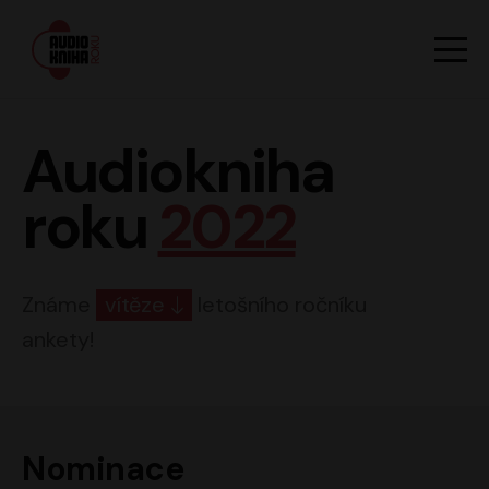
Hlavn
Men
Audiokniha roku
Audiokniha
roku
2022
Známe
vítěze
letošního ročníku
ankety!
Nominace