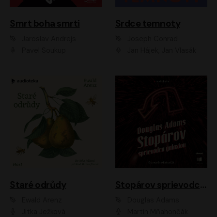
Smrt boha smrti
Srdce temnoty
Jaroslav Andrejs
Joseph Conrad
Pavel Soukup
Jan Hájek, Jan Vlasák
Staré odrůdy
Stopárov sprievodca galaxiou
Ewald Arenz
Douglas Adams
Jitka Ježková
Martin Mňahončák