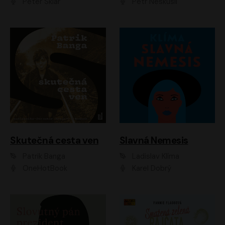
Peter Sklár
Petr Neskusil
Skutečná cesta ven
Slavná Nemesis
Patrik Banga
Ladislav Klíma
OneHotBook
Karel Dobrý