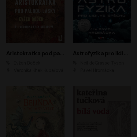
Aristokratka pod palbou lásky
Astrofyzika pro lidi ve spěchu
Evžen Boček
Neil deGrasse Tyson
Veronika Khek Kubařová
Pavel Hromádka