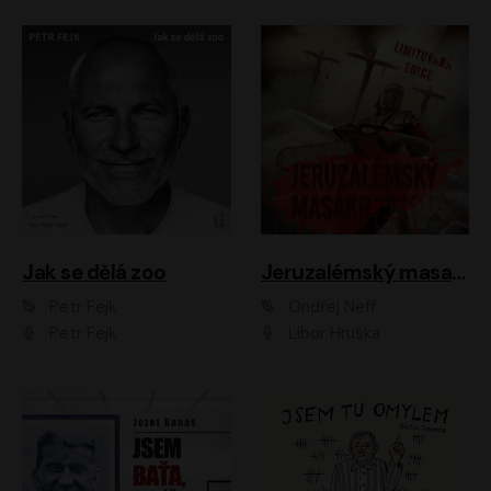
Jak se dělá zoo
Jeruzalémský masakr
Petr Fejk
Ondřej Neff
Petr Fejk
Libor Hruška