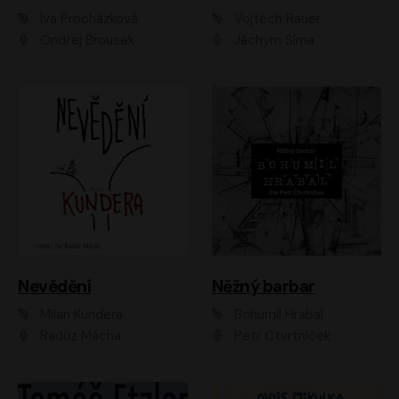
Iva Procházková
Vojtěch Rauer
Ondřej Brousek
Jáchym Šíma
Nevědění
Něžný barbar
Milan Kundera
Bohumil Hrabal
Radúz Mácha
Petr Čtvrtníček