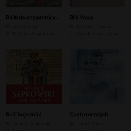
Belinda a tajemný výlet
Bílá Voda
Jolka Krásná
Kateřina Tučková
Michaela Maurerová
Dana Pešková, Johanna Tesařová, Ladislav Cigánek, Libuše Švormová, Oldřich Vlach, Pavla Tomicová, Petr Pochop, Tereza Vítů, Vanda Hybnerová
Boží bojovníci
Cesta mrtvých
Andrzej Sapkowski
Tomáš Boukal
Ernesto Čekan
Tomáš Jirman