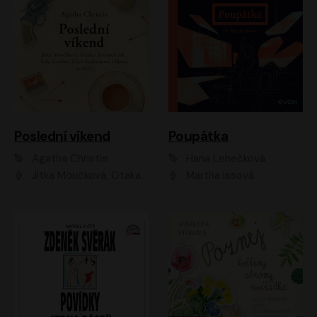
Poslední víkend
Poupátka
Agatha Christie
Hana Lehečková
Jitka Moučková, Otakar Brousek ml., Lenka Termerová, Šárka Krausová, Radek Hoppe, Petr Stach, Viktor Dvořák, Klára Oltová, Andrea Elsnerová, Saša Rašilov, Vojtěch Hájek, Barbora Vágnerová
Martha Issová