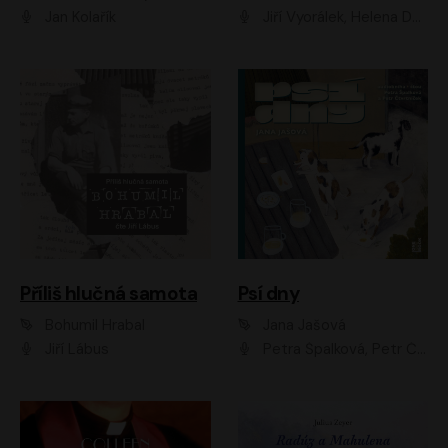
Jan Kolařík
Jiří Vyorálek, Helena Dvořáková, Pavel Šimčík, Ondřej Rychlý, Radek Holub, Filip Kaňkovský, Luboš Veselý, Tomáš Dastlík, Tereza Dočkalová, David Nyč
Příliš hlučná samota
Psí dny
Bohumil Hrabal
Jana Jašová
Jiří Lábus
Petra Špalková, Petr Čtvrtníček