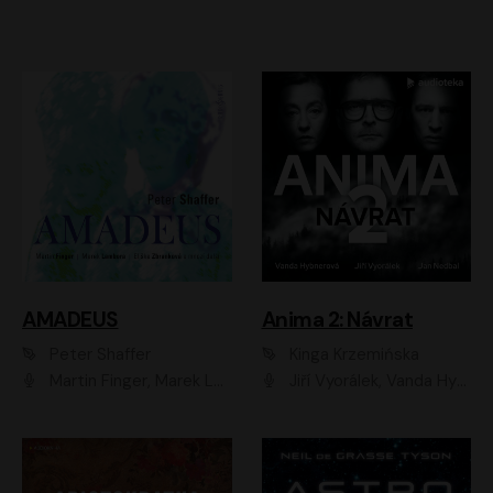
AMADEUS
Anima 2: Návrat
Peter Shaffer
Kinga Krzemińska
Martin Finger, Marek Lambora, Eliška Zbanková, Martin Písařík, Václav Neužil, Kamil Halbich, Aleš Procházka, Miroslav Táborský, Hanuš Bor, Jan Hájek
Jiří Vyorálek, Vanda Hybnerová, Jan Nedbal, Tereza Vilišová, Matylda Miškovská, Johana Tesařová, Jana Boušková, Ivana Uhlířová, Martin Myšička, Dana Černá, Ladislav Frej, Miroslav Hanuš, Zuzana Kronerová, Pavel Neškudla, Luboš Veselý, Jan Holík, Ondřej Malý, Leoš Noha, Karolína Baranová, Jan Battěk, Kryštof Bartoš, Daniela Čermáková, Hanuš Bor, Petr Gojda, Lucie Laňková, Jan Horák Radúz Mácha, Jan Meduna, Marta Menes, Jaromíra Mílová, Michal Sieczkowski, Jiří Suchánek, Anežka Šťastná, Lenka Vrtišková - Nejezchlebová, Jiří Wohanka