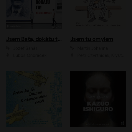
Jsem Baťa, dokážu to!
Jsem tu omylem
Jozef Banáš
Martin Johanna
Luboš Ondráček
Petr Čtvrtníček, Kryštof Hádek, Jiří Lábus, Dana Černá, Miroslav Táborský, Oldřich Navrátil, Milan Šteindler, David Vávra, Marie Tomsová