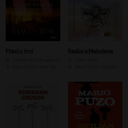
Ptáci v trní
Radúz a Mahulena
Colleen McCulloughová
Julius Zeyer
Dana Černá, Lukáš Hlavica
Klára Oltová, Vojtěch Hájek, Růžena Merunková, Dušan Sitek, Simona Postlerová, Ljuba Krbová, Petr Lněnička, Saša Rašilov