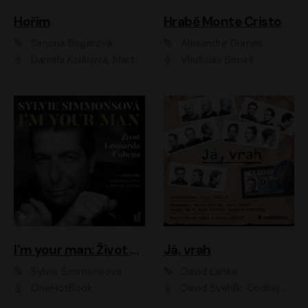
Hořím
Hrabě Monte Cristo
Simona Bagarová
Alexandre Dumas
Daniela Kolářová, Martha Issová, Pavel Řezníček, Klára Melíšková, Kryštof Hádek, Zdeněk Svěrák, Simona Bagarová
Vladislav Beneš
I'm your man: Život Leonarda Cohena
Já, vrah
Sylvie Simmonsová
David Laňka
OneHotBook
David Švehlík, Ondřej Malý, Anna Fialová, Cyril Dobrý, Vojtěch Vondráček, David Novotný, Ladislav Cigánek