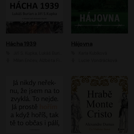
Hácha 1939
Hájovna
Jiří S. Kupka, Lukáš Burian
Karla Kubíková
Milan Enčev, Alžběta Fišerová, Marek Helma, Antonín Hardt, Jitka Sedláčková, Lukáš Burian, Vojtěch Havelka
Lucie Vondráčková