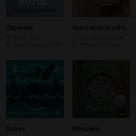
Odysseus
Osmý život (pro Brilku)
James Joyce
Nino Haratischwiliová
Lukáš Hlavica, Jana Stryková
Martina Hudečková
Ostrov
Pilíře země