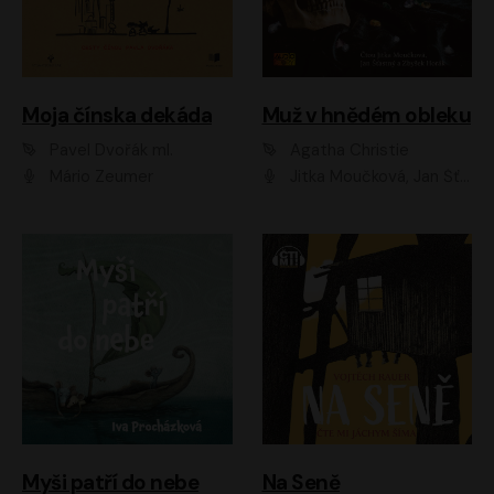
Moja čínska dekáda
Muž v hnědém obleku
Pavel Dvořák ml.
Agatha Christie
Mário Zeumer
Jitka Moučková, Jan Šťastný, Zbyšek Horák
Myši patří do nebe
Na Seně