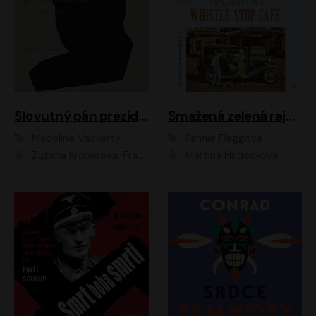
Slovutný pán prezident
Smažená zelená rajčata ve Whistle Stop Cafe
Madeline Vadkerty
Fannie Flaggová
Zuzana Kronerová, František Kovár, Božidara Turzonovová, Ľuboš Kostelný, Kristína Svarinská, Miro Noga, Richard Stanke, Lucia Siposová, Marián Miezga, Dado Nagy, Slávka Halčáková, Peter Rúfus, Filip Tůma, Lukáš Latinák, Dušan Kaprálik, Jana Oľhová, Stano Staško, Michal Hudák, Martin Kaprálik, Robo Jakab, Andrej Bán, Ivan Martinka, Martin Brezović, Patrik Lučan, Ondrej Kořínek, Scarlett Čanakyová, Andrej Žiarovský, Norbert Moravanský, Miro Králik, Marko Vrzgula, Ján Štrbák, Oliver Koniar, Roman Jaroš, Ján Kardoš, Barbora Kardošová, Ivan Kamenec, Madeline Vadkerty
Martina Hudečková