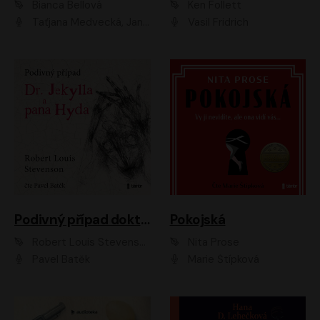
Bianca Bellová
Ken Follett
Taťjana Medvecká, Jan Vlasák
Vasil Fridrich
Podivný případ doktora Jekylla a pana Hyda
Pokojská
Robert Louis Stevenson
Nita Prose
Pavel Batěk
Marie Štípková