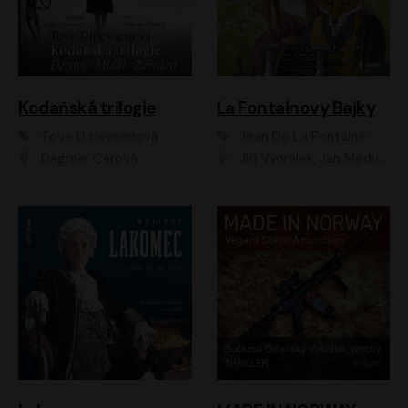
Kodaňská trilogie
La Fontainovy Bajky
Tove Ditlevsenová
Jean De La Fontaine
Dagmar Čárová
Jiří Vyorálek, Jan Meduna, Tereza Vilišová, Jitka Molavcová, Jan Vlasák, Petr Čtvrtníček, Vasil Fridrich, Jan Cina