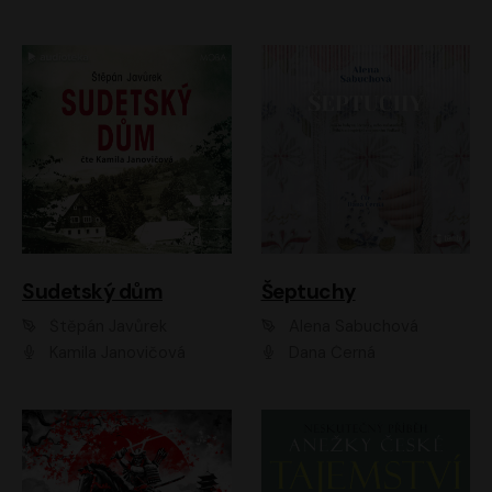
Sudetský dům
Šeptuchy
Štěpán Javůrek
Alena Sabuchová
Kamila Janovičová
Dana Černá