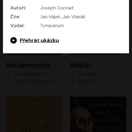
Autoři:
Joseph Conrad
Čte:
Jan Hájek, Jan Vlasák
Vydal:
Tympanum
Přehrát ukázku
Mezi dvěma Kimy
Mladí lvi
Nina Špitálníková
Irwin Shaw
Barbora Goldmannová
Audiotéka