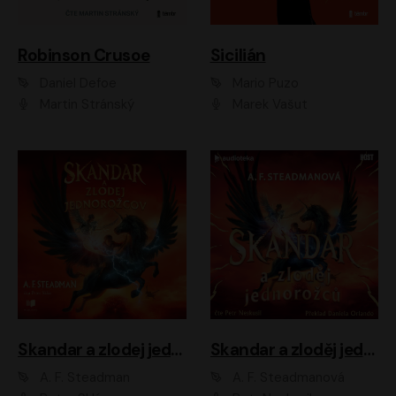
Robinson Crusoe
Sicilián
Daniel Defoe
Mario Puzo
Martin Stránský
Marek Vašut
Skandar a zlodej jednorožcov
Skandar a zloděj jednorožců
A. F. Steadman
A. F. Steadmanová