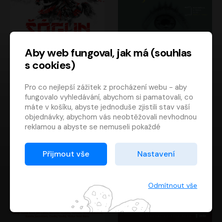
Aby web fungoval, jak má (souhlas
s cookies)
Šógun
Tajemství
Pro co nejlepší zážitek z procházení webu - aby
James Clavell
Tereza Dobiášová
fungovalo vyhledávání, abychom si pamatovali, co
Pavel Soukup
Milena Steinmasslová
máte v košíku, abyste jednoduše zjistili stav vaší
objednávky, abychom vás neobtěžovali nevhodnou
reklamou a abyste se nemuseli pokaždé
přihlašovat.
Proto od vás potřebujeme souhlas se
Přijmout vše
Nastavení
zpracováním souborů cookies
, tj. malých souborů,
které se dočasně ukládají ve vašem prohlížeči.
Děkujeme, že nám ho dáte a pomůžete nám tak
Odmítnout vše
web zlepšovat.