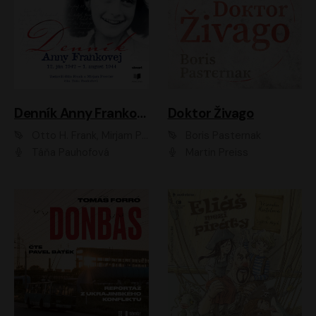
Denník Anny Frankovej
Doktor Živago
Otto H. Frank, Mirjam Pressler
Boris Pasternak
Táňa Pauhofová
Martin Preiss