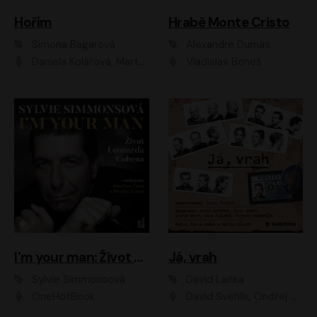
Hořím
Hrabě Monte Cristo
Simona Bagarová
Alexandre Dumas
Daniela Kolářová, Martha Issová, Pavel Řezníček, Klára Melíšková, Kryštof Hádek, Zdeněk Svěrák, Simona Bagarová
Vladislav Beneš
I'm your man: Život Leonarda Cohena
Já, vrah
Sylvie Simmonsová
David Laňka
OneHotBook
David Švehlík, Ondřej Malý, Anna Fialová, Cyril Dobrý, Vojtěch Vondráček, David Novotný, Ladislav Cigánek