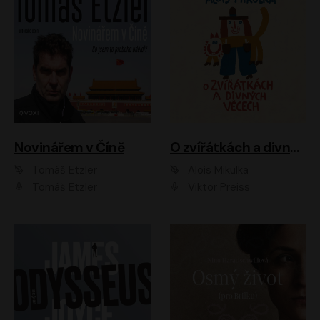
Novinářem v Číně
O zvířátkách a divných věcech
Tomáš Etzler
Alois Mikulka
Tomáš Etzler
Viktor Preiss