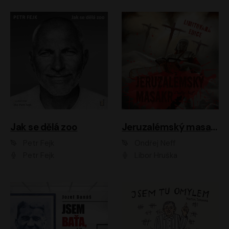
Jak se dělá zoo
Jeruzalémský masakr
Petr Fejk
Ondřej Neff
Petr Fejk
Libor Hruška