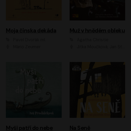
Moja čínska dekáda
Muž v hnědém obleku
Pavel Dvořák ml.
Agatha Christie
Mário Zeumer
Jitka Moučková, Jan Šťastný, Zbyšek Horák
Myši patří do nebe
Na Seně