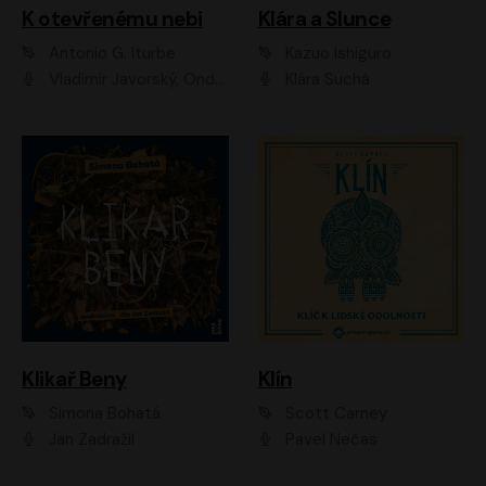
K otevřenému nebi
Klára a Slunce
Antonio G. Iturbe
Kazuo Ishiguro
Vladimír Javorský, Ondřej Brousek
Klára Suchá
Klikař Beny
Klín
Simona Bohatá
Scott Carney
Jan Zadražil
Pavel Nečas