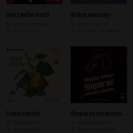
Smrt boha smrti
Srdce temnoty
Jaroslav Andrejs
Joseph Conrad
Pavel Soukup
Jan Hájek, Jan Vlasák
Staré odrůdy
Stopárov sprievodca galaxiou
Ewald Arenz
Douglas Adams
Jitka Ježková
Martin Mňahončák