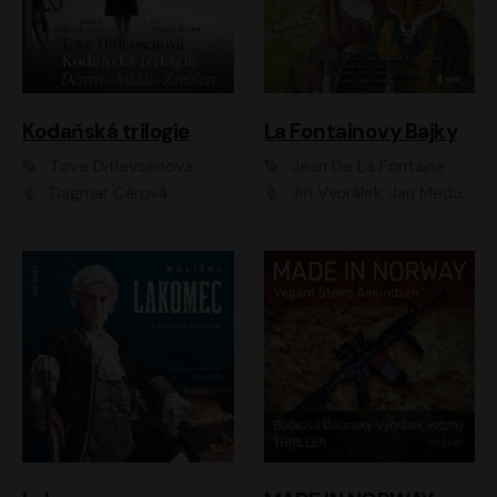
Kodaňská trilogie
La Fontainovy Bajky
Tove Ditlevsenová
Jean De La Fontaine
Dagmar Čárová
Jiří Vyorálek, Jan Meduna, Tereza Vilišová, Jitka Molavcová, Jan Vlasák, Petr Čtvrtníček, Vasil Fridrich, Jan Cina