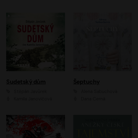
Sudetský dům
Šeptuchy
Štěpán Javůrek
Alena Sabuchová
Kamila Janovičová
Dana Černá