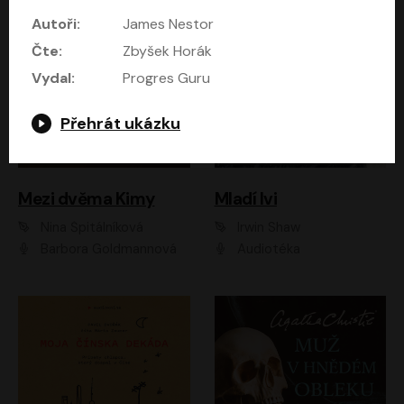
Autoři:
James Nestor
Čte:
Zbyšek Horák
Vydal:
Progres Guru
Přehrát ukázku
Mezi dvěma Kimy
Mladí lvi
Nina Špitálníková
Irwin Shaw
Barbora Goldmannová
Audiotéka