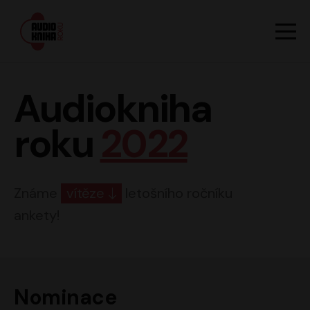
Hlavn
Men
Audiokniha roku
Audiokniha
roku
2022
Známe
vítěze
letošního ročníku
ankety!
Nominace