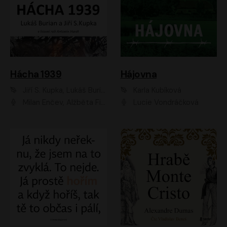
Hácha 1939
Hájovna
Jiří S. Kupka, Lukáš Burian
Karla Kubíková
Milan Enčev, Alžběta Fišerová, Marek Helma, Antonín Hardt, Jitka Sedláčková, Lukáš Burian, Vojtěch Havelka
Lucie Vondráčková