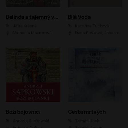
Belinda a tajemný výlet
Bílá Voda
Jolka Krásná
Kateřina Tučková
Michaela Maurerová
Dana Pešková, Johanna Tesařová, Ladislav Cigánek, Libuše Švormová, Oldřich Vlach, Pavla Tomicová, Petr Pochop, Tereza Vítů, Vanda Hybnerová
Boží bojovníci
Cesta mrtvých
Andrzej Sapkowski
Tomáš Boukal
Ernesto Čekan
Tomáš Jirman