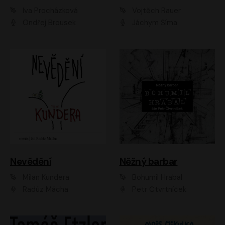
Iva Procházková
Vojtěch Rauer
Ondřej Brousek
Jáchym Šíma
Nevědění
Něžný barbar
Milan Kundera
Bohumil Hrabal
Radúz Mácha
Petr Čtvrtníček