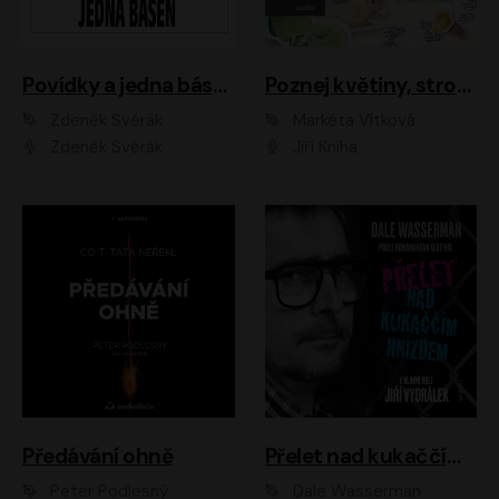
Povídky a jedna báseň
Poznej květiny, stromy, zvířátka
Zdeněk Svěrák
Markéta Vítková
Zdeněk Svěrák
Jiří Kniha
Předávání ohně
Přelet nad kukaččím hnízdem
Peter Podlesný
Dale Wasserman