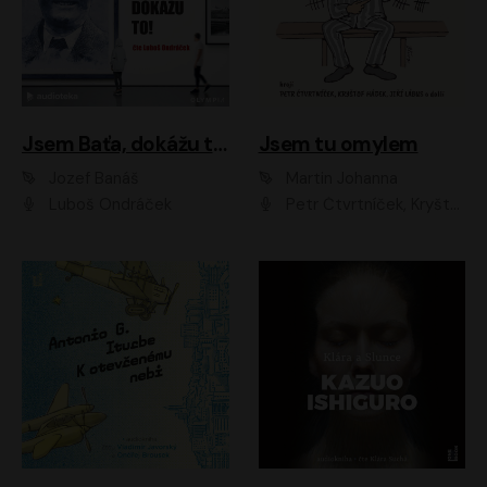
Jsem Baťa, dokážu to!
Jsem tu omylem
Jozef Banáš
Martin Johanna
Luboš Ondráček
Petr Čtvrtníček, Kryštof Hádek, Jiří Lábus, Dana Černá, Miroslav Táborský, Oldřich Navrátil, Milan Šteindler, David Vávra, Marie Tomsová