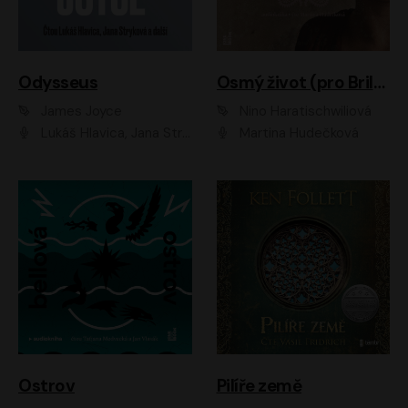
Odysseus
Osmý život (pro Brilku)
James Joyce
Nino Haratischwiliová
Lukáš Hlavica, Jana Stryková
Martina Hudečková
Ostrov
Pilíře země