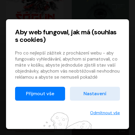
Aby web fungoval, jak má (souhlas
s cookies)
Šógun
Tajemství
Pro co nejlepší zážitek z procházení webu - aby
James Clavell
Tereza Dobiášová
fungovalo vyhledávání, abychom si pamatovali, co
Pavel Soukup
Milena Steinmasslová
máte v košíku, abyste jednoduše zjistili stav vaší
objednávky, abychom vás neobtěžovali nevhodnou
reklamou a abyste se nemuseli pokaždé
přihlašovat.
Proto od vás potřebujeme souhlas se
Přijmout vše
Nastavení
zpracováním souborů cookies
, tj. malých souborů,
které se dočasně ukládají ve vašem prohlížeči.
Děkujeme, že nám ho dáte a pomůžete nám tak
Odmítnout vše
web zlepšovat.