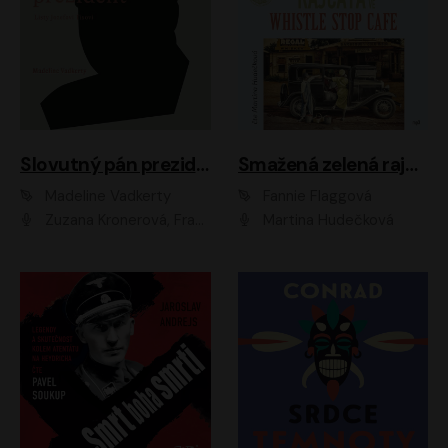
Slovutný pán prezident
Smažená zelená rajčata ve Whistle Stop Cafe
Madeline Vadkerty
Fannie Flaggová
Zuzana Kronerová, František Kovár, Božidara Turzonovová, Ľuboš Kostelný, Kristína Svarinská, Miro Noga, Richard Stanke, Lucia Siposová, Marián Miezga, Dado Nagy, Slávka Halčáková, Peter Rúfus, Filip Tůma, Lukáš Latinák, Dušan Kaprálik, Jana Oľhová, Stano Staško, Michal Hudák, Martin Kaprálik, Robo Jakab, Andrej Bán, Ivan Martinka, Martin Brezović, Patrik Lučan, Ondrej Kořínek, Scarlett Čanakyová, Andrej Žiarovský, Norbert Moravanský, Miro Králik, Marko Vrzgula, Ján Štrbák, Oliver Koniar, Roman Jaroš, Ján Kardoš, Barbora Kardošová, Ivan Kamenec, Madeline Vadkerty
Martina Hudečková