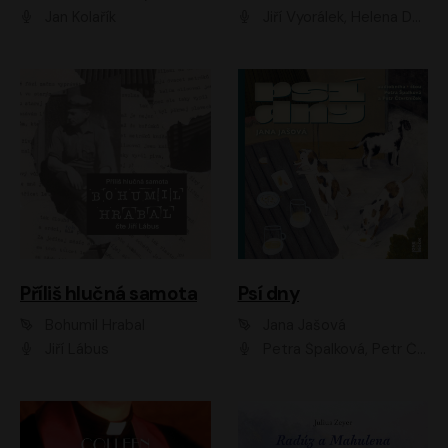
Jan Kolařík
Jiří Vyorálek, Helena Dvořáková, Pavel Šimčík, Ondřej Rychlý, Radek Holub, Filip Kaňkovský, Luboš Veselý, Tomáš Dastlík, Tereza Dočkalová, David Nyč
Příliš hlučná samota
Psí dny
Bohumil Hrabal
Jana Jašová
Jiří Lábus
Petra Špalková, Petr Čtvrtníček