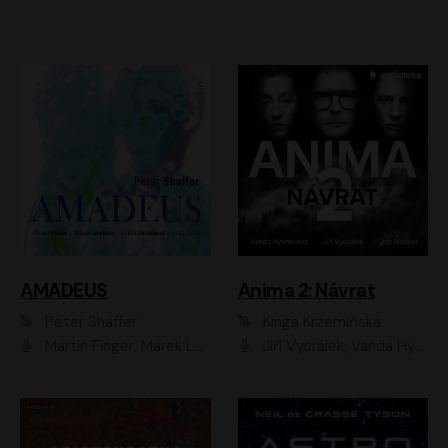
AMADEUS
Anima 2: Návrat
Peter Shaffer
Kinga Krzemińska
Martin Finger, Marek Lambora, Eliška Zbanková, Martin Písařík, Václav Neužil, Kamil Halbich, Aleš Procházka, Miroslav Táborský, Hanuš Bor, Jan Hájek
Jiří Vyorálek, Vanda Hybnerová, Jan Nedbal, Tereza Vilišová, Matylda Miškovská, Johana Tesařová, Jana Boušková, Ivana Uhlířová, Martin Myšička, Dana Černá, Ladislav Frej, Miroslav Hanuš, Zuzana Kronerová, Pavel Neškudla, Luboš Veselý, Jan Holík, Ondřej Malý, Leoš Noha, Karolína Baranová, Jan Battěk, Kryštof Bartoš, Daniela Čermáková, Hanuš Bor, Petr Gojda, Lucie Laňková, Jan Horák Radúz Mácha, Jan Meduna, Marta Menes, Jaromíra Mílová, Michal Sieczkowski, Jiří Suchánek, Anežka Šťastná, Lenka Vrtišková - Nejezchlebová, Jiří Wohanka