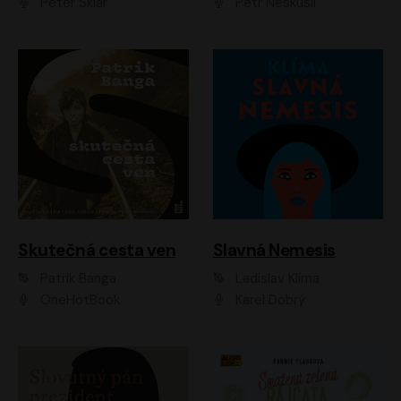
Peter Sklár
Petr Neskusil
Skutečná cesta ven
Slavná Nemesis
Patrik Banga
Ladislav Klíma
OneHotBook
Karel Dobrý