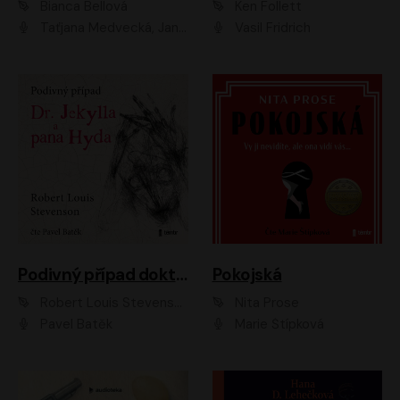
Bianca Bellová
Ken Follett
Taťjana Medvecká, Jan Vlasák
Vasil Fridrich
Podivný případ doktora Jekylla a pana Hyda
Pokojská
Robert Louis Stevenson
Nita Prose
Pavel Batěk
Marie Štípková