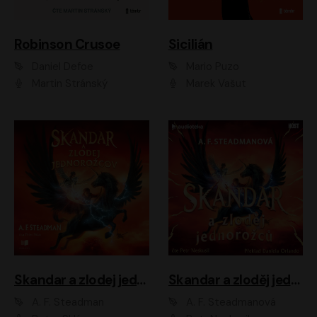
Robinson Crusoe
Sicilián
Daniel Defoe
Mario Puzo
Martin Stránský
Marek Vašut
Skandar a zlodej jednorožcov
Skandar a zloděj jednorožců
A. F. Steadman
A. F. Steadmanová