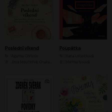
Poslední víkend
Poupátka
Agatha Christie
Hana Lehečková
Jitka Moučková, Otakar Brousek ml., Lenka Termerová, Šárka Krausová, Radek Hoppe, Petr Stach, Viktor Dvořák, Klára Oltová, Andrea Elsnerová, Saša Rašilov, Vojtěch Hájek, Barbora Vágnerová
Martha Issová