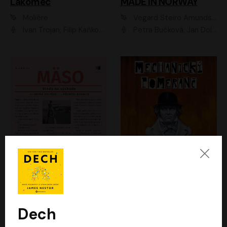
Lakomec
MADE IN NORWAY
Moliére
Vegard Steiro Amundsen
Ivan Trojan, Filip Kaňkovský, Ondřej Brousek, Anežka Šťastná, Klára Suchá, Jaromír Meduna, Dana Černá, Václav Vydra, Jiří Knot, Petr Lněnička, Lubor Šplíchal, Jiří Maryško, Petr Šplíchal
Petra Bučková, Jan Dolanský, Jiří Vyorálek, Ondřej Rychlý, Ondřej Vetchý, Klára Suchá, Jan Vlasák, Jana Stryková, Igor Bareš, Miroslav Etzler
Mäso
Mechanický pomeranč
Arpád Soltész
Anthony Burgess
Přemysl Boublík
David Novotný
Dech