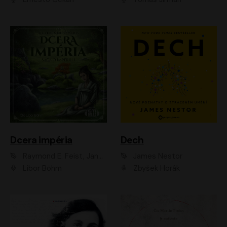
Dcera impéria
Dech
Raymond E. Feist, Janny Wurts
James Nestor
Libor Böhm
Zbyšek Horák