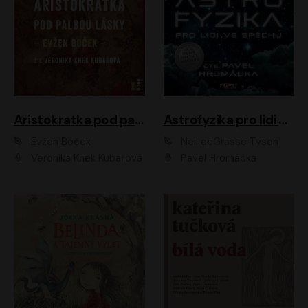
Aristokratka pod palbou lásky
Astrofyzika pro lidi ve spěchu
Evžen Boček
Neil deGrasse Tyson
Veronika Khek Kubařová
Pavel Hromádka