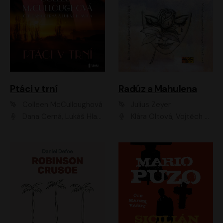
Ptáci v trní
Radúz a Mahulena
Colleen McCulloughová
Julius Zeyer
Dana Černá, Lukáš Hlavica
Klára Oltová, Vojtěch Hájek, Růžena Merunková, Dušan Sitek, Simona Postlerová, Ljuba Krbová, Petr Lněnička, Saša Rašilov