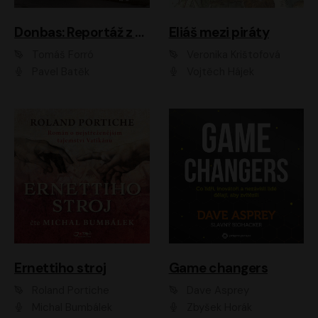
Donbas: Reportáž z ukrajinského konfliktu
Eliáš mezi piráty
Tomáš Forró
Veronika Krištofová
Pavel Batěk
Vojtěch Hájek
Ernettiho stroj
Game changers
Roland Portiche
Dave Asprey
Michal Bumbálek
Zbyšek Horák