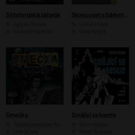
Sittafordská záhada
Skoncovat s Eddym B.
Agatha Christie
Édouard Louis
Otakar Brousek ml.
Daniel Krejčík
Smečka
Smějící se bestie
Tereza Kadečková, Petr Boček, Nelly Černohorská, Ondřej Kocáb, Ludmila Svozilová, Miroslav Pech, Karin Novotná, Jiří Sivok, Martin Štefko, Kateřina Malec Houfková, Tomáš Marton, Madla Pospíšilová Karasová, Michal Březina, Veronika Fiedlerová, Lukáš Vavrečka, Přemysl Krejčík, Mort Castle
Vilém Koubek
Libor Böhm
Martin Stránský