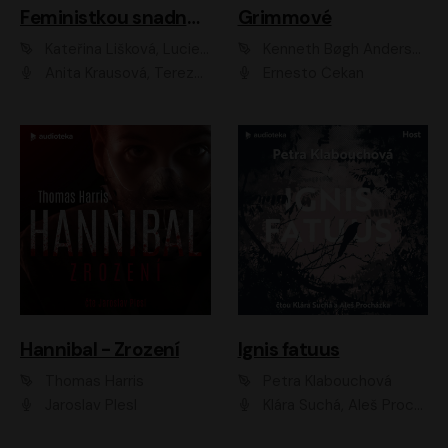
Feministkou snadno a rychle
Grimmové
Kateřina Lišková, Lucie Jarkovská
Kenneth Bøgh Andersen, Benni Bødker
Anita Krausová, Tereza Dočkalová
Ernesto Čekan
Hannibal - Zrození
Ignis fatuus
Thomas Harris
Petra Klabouchová
Jaroslav Plesl
Klára Suchá, Aleš Procházka