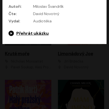
Autoři:
Miloslav Švandrlík
Čte:
David Novotný
Vydal:
Audiotéka
Přehrát ukázku
Kruté moře
Limonádový Joe
Nicholas Monsarrat
Jiří Brdečka
Pavel Soukup, Aleš Procházka, David Novotný, Marek Holý, Martin Preiss, Jakub Saic, Petr Neskusil, David Matásek, Vasil Fridrich, Pavel Rímský, Zuzana Slavíková, Zbyšek Horák, Martin Zahálka, Luboš Ondráček, Amélie Vránová, Andrea Elsnerová, Anna Theimerová, Antonín Navrátil, Apolena Velsová, Bohdan Tůma, Filip Jančík, Filip Švarc, Jan Škvor, Jiří Köhler, Kateřina Peřinová, Kristýna Nebeská, Kristýna Skružná, Ladislav Cigánek, Libor Terš, Lucie Timíková, Martin Hruška, Martin Stránský, Michal Holán, Michal Jagelka, Milada Vaňkátová, Oldřich Hajlich, Pavel Dytrt, Petr Burian, Petr Gelnar, Radek Hoppe, Radek Škvor, Radovan Vaculík, Richard Fiala, Robert Hájek, Robin Pařík, Roman Hajlich, Roman Říčař, Svatopluk Schuller, Terezie Taberyová, Valentina Vránová, Vojtěch hájek, Zuzana Kajnarová Říčařová
David Novotný