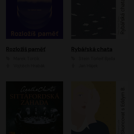
Rozložíš paměť
Rybářská chata
Marek Torčík
Stein Torleif Bjella
Vojtěch Hrabák
Jan Hájek