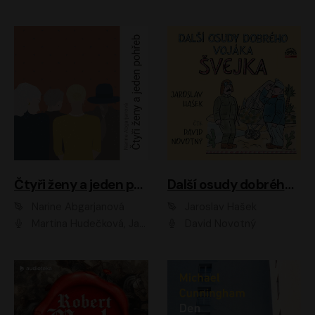
Čtyři ženy a jeden pohřeb
Další osudy dobrého vojáka Švejka
Narine Abgarjanová
Jaroslav Hašek
Martina Hudečková, Jaromír Meduna
David Novotný