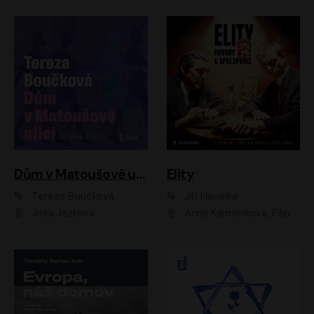
Dům v Matoušově ulici
Elity
Tereza Boučková
Jiří Havelka
Jitka Ježková
Anna Kameníková, Filip Březina, Jiří Lábus, Jiří Vyorálek, Klára Melíšková, Miloslav König, Miroslav Hanuš, Pavla Tomicová, Petr Lněnička, Richard Stanke, Taťjana Medveská, Václav Neužil, Vojtech Vondráček, Zdeněk Piškula