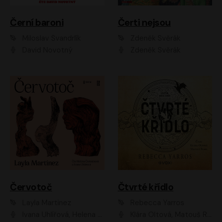
Černí baroni
Čerti nejsou
Miloslav Švandrlík
Zdeněk Svěrák
David Novotný
Zdeněk Svěrák
Červotoč
Čtvrté křídlo
Layla Martinez
Rebecca Yarros
Ivana Uhlířová, Helena Čermáková
Klára Oltová, Matouš Ruml