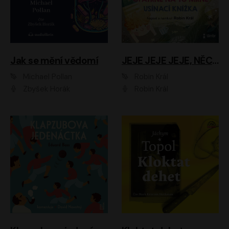
Jak se mění vědomí
JEJE JEJE JEJE, NĚCO SE MI DĚJE + PROBOUZECÍ KNÍŽKA + OPATRNĚ NA TO MRNĚ + USÍNACÍ KNÍŽKA
Michael Pollan
Robin Král
Zbyšek Horák
Robin Král