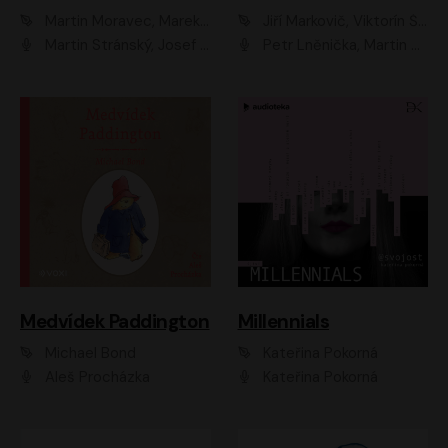
Martin Moravec, Marek Dvořák
Jiří Markovič, Viktorín Šulc
Martin Stránský, Josef Pejchal, Petra Bučková
Petr Lněnička, Martin Zahálka, Barbara Lukešová, Michal Zelenka
Medvídek Paddington
Millennials
Michael Bond
Kateřina Pokorná
Aleš Procházka
Kateřina Pokorná