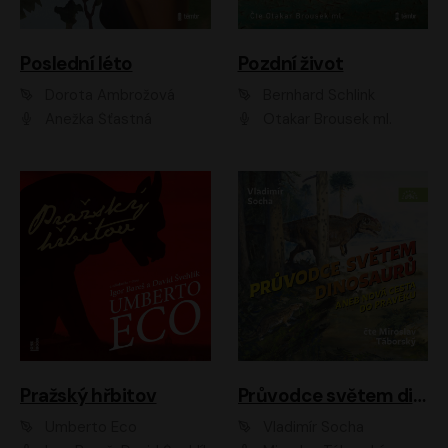
Poslední léto
Pozdní život
Dorota Ambrožová
Bernhard Schlink
Anežka Šťastná
Otakar Brousek ml.
Pražský hřbitov
Průvodce světem dinosaurů aneb Nová cesta do pravěku
Umberto Eco
Vladimír Socha