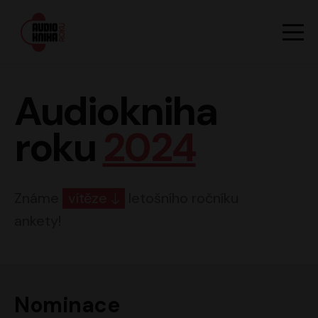
Hlavn
Men
Audiokniha roku
Audiokniha
roku
2024
Známe
vítěze
letošního ročníku
ankety!
Nominace