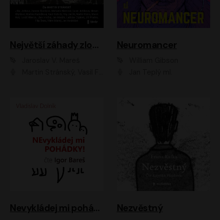
Největší záhady zločinu
Neuromancer
Jaroslav V. Mareš
William Gibson
Martin Stránský, Vasil Fridrich, Filip Jančík, Martin Preiss, Marek Holý, Lukáš Hlavica, Libor Hruška, Jan Maxián, Ladislav Cigánek, Jiří Ployhar, Filip Švarc, Vilém Udatný, Jan Vondráček, Jitka Ježková, Zuzana Slavíková, Michaela Klenková, Lucie Juřičková, Miriam Chytilová, Martina Hudečková
Jan Teplý ml.
Nevykládej mi pohádky
Nezvěstný