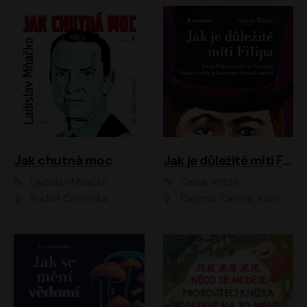
Jak chutná moc
Jak je důležité míti Filipa
Ladislav Mňačko
Oscar Wilde
Rudolf Červenka
Dagmar Čárová, Klára Suchá, Martin Hruška, Otakar Brousek ml., Pavel Neškudla, Radek Hoppe, Šárka Krausová, Vanda Hybnerová, Viktor Dvořák