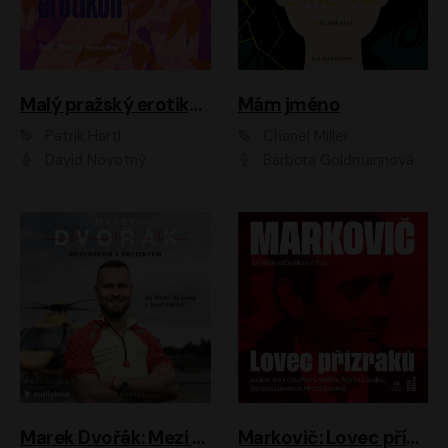
Malý pražský erotikon
Mám jméno
Patrik Hartl
Chanel Miller
David Novotný
Barbora Goldmannová
Marek Dvořák: Mezi nebem a pacientem
Markovič: Lovec přízraků