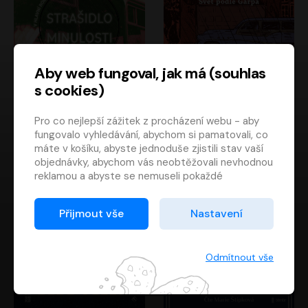
Aby web fungoval, jak má (souhlas
s cookies)
Strašidlo minulosti
Svět podle Garpa
Pro co nejlepší zážitek z procházení webu - aby
Jaroslav Velinský
John Irving
fungovalo vyhledávání, abychom si pamatovali, co
Libor Hruška
David Novotný
máte v košíku, abyste jednoduše zjistili stav vaší
objednávky, abychom vás neobtěžovali nevhodnou
reklamou a abyste se nemuseli pokaždé
přihlašovat.
Proto od vás potřebujeme souhlas se
Přijmout vše
Nastavení
zpracováním souborů cookies
, tj. malých souborů,
které se dočasně ukládají ve vašem prohlížeči.
Děkujeme, že nám ho dáte a pomůžete nám tak
Odmítnout vše
web zlepšovat.