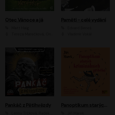
Otec Vánoce a já
Paměti - celé vydání
Matt Haig
Edvard Beneš
Tereza Marečková, Ondřej Endru Havlík
Vladimír Vokál
Pankáč z Pětihvězdy
Panoptikum starých kriminálních příběhů
Lenny Trčková, Radek Příhonský
Jiří Marek