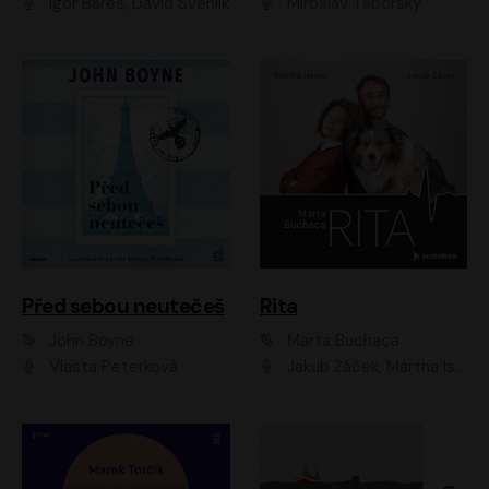
Igor Bareš, David Švehlík
Miroslav Táborský
Před sebou neutečeš
Rita
John Boyne
Marta Buchaca
Vlasta Peterková
Jakub Žáček, Martha Issová