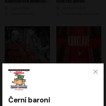
Klapzubova jedenáctka
Kloktat dehet
Eduard Bass
Jáchym Topol
David Novotný
Mark Kristián Hochman
Konec rudého člověka
Konkláve
Světlana Alexijevičová, Daniel Majling
Robert Harris
Jan Sklenář, Jan Staněk, Jan Vondráček, Johanna Tesařová, Klára Sedláčková Ottová, Magdalena Zimová, Marie Poulová, Martin Matejka, Miroslav Zavičár, Pavel Neškudla, Samuel Toman, Šimon Kučera, Štěpánka Fingerhutová, Tomáš Turek
Jan Kolařík
Černí baroni