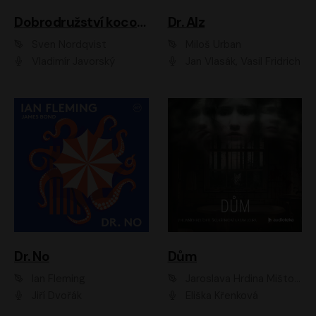
Dobrodružství kocoura Fiškuse a dědy Pettsona 1
Dr. Alz
Sven Nordqvist
Miloš Urban
Vladimír Javorský
Jan Vlasák, Vasil Fridrich
Dr. No
Dům
Ian Fleming
Jaroslava Hrdina Mištová
Jiří Dvořák
Eliška Křenková