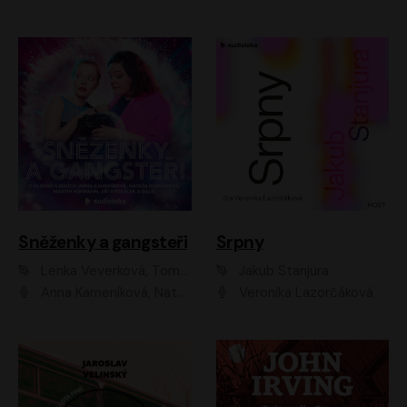
Sněženky a gangsteři
Srpny
Lenka Veverková, Tomáš Dianiška
Jakub Stanjura
Anna Kameníková, Nataša Bednářová, Tereza Hof, Taťjana Medvecká, Zuzana Slavíková, Šimon Krupa, Robert Mikluš, Jiří Vyorálek, Kryštof Hádek, Martin Hofmann, Martin Hruška
Veronika Lazorčáková