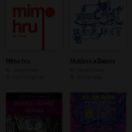
Muklové a Šlajsny
Mimo hru
Daniel Flasza
Jirka Hofreitr
Michal Holán
Leon Ibragimov