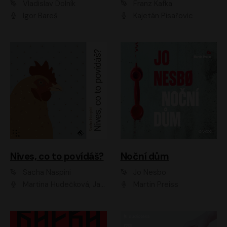
Vladislav Dolník
Franz Kafka
Igor Bareš
Kajetán Písařovic
Nives, co to povídáš?
Noční dům
Sacha Naspini
Jo Nesbo
Martina Hudečková, Jaromír Meduna, Zuzana Slavíková
Martin Preiss