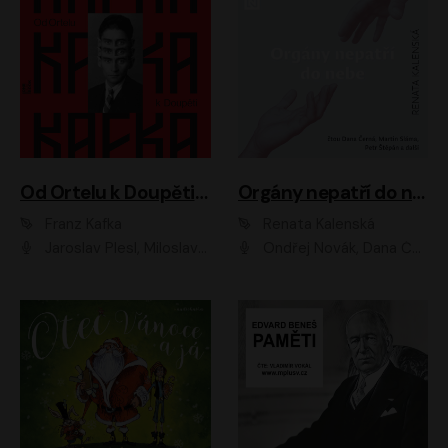
Od Ortelu k Doupěti – tucet Kafkových povídek
Orgány nepatří do nebe
Franz Kafka
Renata Kalenská
Jaroslav Plesl, Miloslav Mejzlík, David Novotný, Lukáš Hlavica, Jaromír Meduna, Václav Neužil, Otakar Brousek ml., Jan Holík, Václav Marhold
Ondřej Novák, Dana Černá, Martin Sláma, Petr Štěpán, Libor Hruška, Filip Jančík, Jakub Urbánek, Barbora Goldmannová, Karolína Zbořilová, Petra Šimberová, Richard Wágner, Klára Sochorová, Šárka Šildová, Zbyšek Horák, Anita Krausová