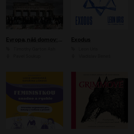
Evropa, náš domov: Od vylodění v Normandii po válku na Ukrajině
Exodus
Timothy Garton Ash
Leon Uris
Pavel Soukup
Vladislav Beneš