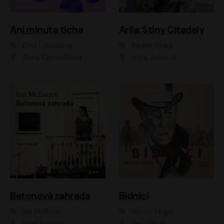
Ani minuta ticha
Arila: Stíny Citadely
Ema Labudová
Radek Starý
Anna Kameníková
Jitka Ježková
Betonová zahrada
Bídníci
Ian McEwan
Victor Hugo
Vasil Fridrich
Jan Vlasák