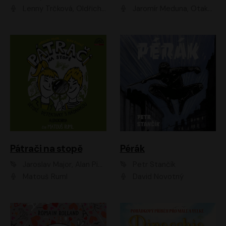
Lenny Trčková, Oldřich Kaiser
Jaromír Meduna, Otakar Brousek ml., Saša Rašilov
Pátrači na stopě
Pérák
Jaroslav Major, Alan Piskač
Petr Stančík
Matouš Ruml
David Novotný