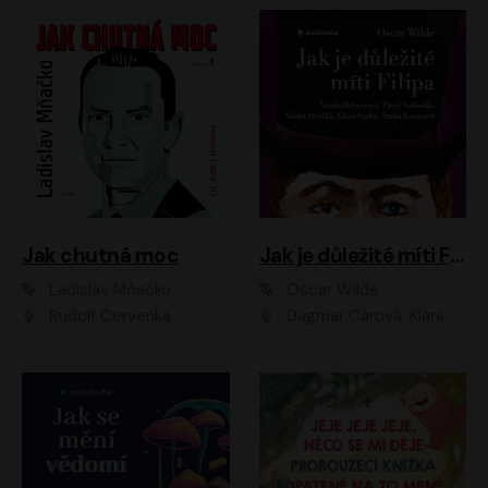
Jak chutná moc
Jak je důležité míti Filipa
Ladislav Mňačko
Oscar Wilde
Rudolf Červenka
Dagmar Čárová, Klára Suchá, Martin Hruška, Otakar Brousek ml., Pavel Neškudla, Radek Hoppe, Šárka Krausová, Vanda Hybnerová, Viktor Dvořák