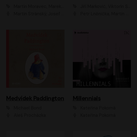
Martin Moravec, Marek Dvořák
Jiří Markovič, Viktorín Šulc
Martin Stránský, Josef Pejchal, Petra Bučková
Petr Lněnička, Martin Zahálka, Barbara Lukešová, Michal Zelenka
Medvídek Paddington
Millennials
Michael Bond
Kateřina Pokorná
Aleš Procházka
Kateřina Pokorná