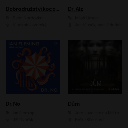
Dobrodružství kocoura Fiškuse a dědy Pettsona 1
Dr. Alz
Sven Nordqvist
Miloš Urban
Vladimír Javorský
Jan Vlasák, Vasil Fridrich
Dr. No
Dům
Ian Fleming
Jaroslava Hrdina Mištová
Jiří Dvořák
Eliška Křenková