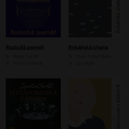
Rozložíš paměť
Rybářská chata
Marek Torčík
Stein Torleif Bjella
Vojtěch Hrabák
Jan Hájek