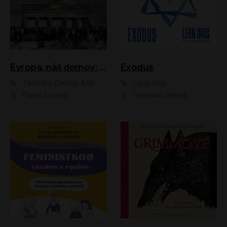
Evropa, náš domov: Od vylodění v Normandii po válku na Ukrajině
Exodus
Timothy Garton Ash
Leon Uris
Pavel Soukup
Vladislav Beneš