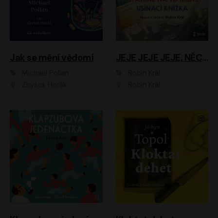
Jak se mění vědomí
JEJE JEJE JEJE, NĚCO SE MI DĚJE + PROBOUZECÍ KNÍŽKA + OPATRNĚ NA TO MRNĚ + USÍNACÍ KNÍŽKA
Michael Pollan
Robin Král
Zbyšek Horák
Robin Král