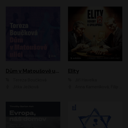
Dům v Matoušově ulici
Elity
Tereza Boučková
Jiří Havelka
Jitka Ježková
Anna Kameníková, Filip Březina, Jiří Lábus, Jiří Vyorálek, Klára Melíšková, Miloslav König, Miroslav Hanuš, Pavla Tomicová, Petr Lněnička, Richard Stanke, Taťjana Medveská, Václav Neužil, Vojtech Vondráček, Zdeněk Piškula