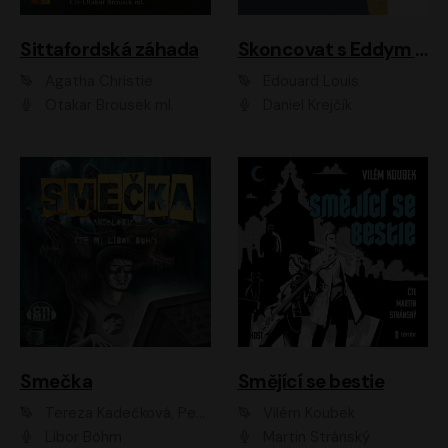
Sittafordská záhada
Skoncovat s Eddym B.
Agatha Christie
Édouard Louis
Otakar Brousek ml.
Daniel Krejčík
Smečka
Smějící se bestie
Tereza Kadečková, Petr Boček, Nelly Černohorská, Ondřej Kocáb, Ludmila Svozilová, Miroslav Pech, Karin Novotná, Jiří Sivok, Martin Štefko, Kateřina Malec Houfková, Tomáš Marton, Madla Pospíšilová Karasová, Michal Březina, Veronika Fiedlerová, Lukáš Vavrečka, Přemysl Krejčík, Mort Castle
Vilém Koubek
Libor Böhm
Martin Stránský