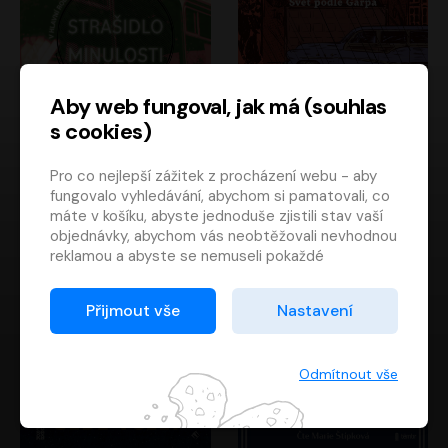
Aby web fungoval, jak má (souhlas
s cookies)
Strašidlo minulosti
Svět podle Garpa
Pro co nejlepší zážitek z procházení webu - aby
Jaroslav Velinský
John Irving
fungovalo vyhledávání, abychom si pamatovali, co
Libor Hruška
David Novotný
máte v košíku, abyste jednoduše zjistili stav vaší
objednávky, abychom vás neobtěžovali nevhodnou
reklamou a abyste se nemuseli pokaždé
přihlašovat.
Proto od vás potřebujeme souhlas se
Přijmout vše
Nastavení
zpracováním souborů cookies
, tj. malých souborů,
které se dočasně ukládají ve vašem prohlížeči.
Děkujeme, že nám ho dáte a pomůžete nám tak
Odmítnout vše
web zlepšovat.