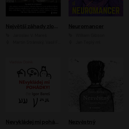
Největší záhady zločinu
Neuromancer
Jaroslav V. Mareš
William Gibson
Martin Stránský, Vasil Fridrich, Filip Jančík, Martin Preiss, Marek Holý, Lukáš Hlavica, Libor Hruška, Jan Maxián, Ladislav Cigánek, Jiří Ployhar, Filip Švarc, Vilém Udatný, Jan Vondráček, Jitka Ježková, Zuzana Slavíková, Michaela Klenková, Lucie Juřičková, Miriam Chytilová, Martina Hudečková
Jan Teplý ml.
Nevykládej mi pohádky
Nezvěstný