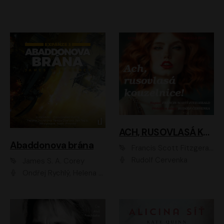
ACH, RUSOVLASÁ KOUZELNICE!
Abaddonova brána
Francis Scott Fitzgerald
Rudolf Červenka
James S. A. Corey
Ondřej Rychlý, Helena Dvořáková, Tereza Císařová, Jan Teplý, Jiří Vyorálek, Matěj Převrátil