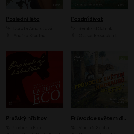
Poslední léto
Pozdní život
Dorota Ambrožová
Bernhard Schlink
Anežka Šťastná
Otakar Brousek ml.
Pražský hřbitov
Průvodce světem dinosaurů aneb Nová cesta do pravěku
Umberto Eco
Vladimír Socha