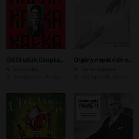
Od Ortelu k Doupěti – tucet Kafkových povídek
Orgány nepatří do nebe
Franz Kafka
Renata Kalenská
Jaroslav Plesl, Miloslav Mejzlík, David Novotný, Lukáš Hlavica, Jaromír Meduna, Václav Neužil, Otakar Brousek ml., Jan Holík, Václav Marhold
Ondřej Novák, Dana Černá, Martin Sláma, Petr Štěpán, Libor Hruška, Filip Jančík, Jakub Urbánek, Barbora Goldmannová, Karolína Zbořilová, Petra Šimberová, Richard Wágner, Klára Sochorová, Šárka Šildová, Zbyšek Horák, Anita Krausová