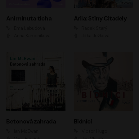
Ani minuta ticha
Arila: Stíny Citadely
Ema Labudová
Radek Starý
Anna Kameníková
Jitka Ježková
Betonová zahrada
Bídníci
Ian McEwan
Victor Hugo
Vasil Fridrich
Jan Vlasák