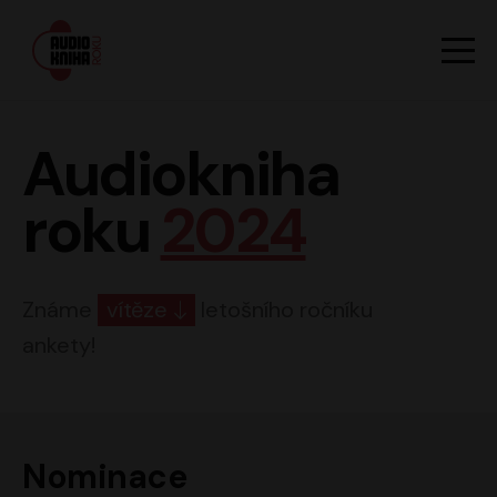
Hlavn
Men
Audiokniha roku
Audiokniha
roku
2024
Známe
vítěze
letošního ročníku
ankety!
Nominace