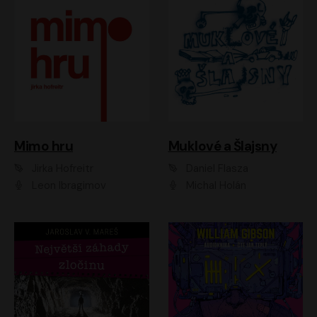
Muklové a Šlajsny
Mimo hru
Daniel Flasza
Jirka Hofreitr
Michal Holán
Leon Ibragimov