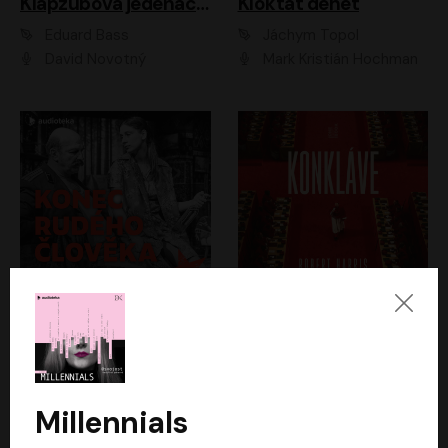
Klapzubova jedenáctka
Kloktat dehet
Eduard Bass
Jáchym Topol
David Novotný
Mark Kristián Hochman
Konec rudého člověka
Konkláve
Světlana Alexijevičová, Daniel Majling
Robert Harris
Jan Sklenář, Jan Staněk, Jan Vondráček, Johanna Tesařová, Klára Sedláčková Ottová, Magdalena Zimová, Marie Poulová, Martin Matejka, Miroslav Zavičár, Pavel Neškudla, Samuel Toman, Šimon Kučera, Štěpánka Fingerhutová, Tomáš Turek
Jan Kolařík
Millennials