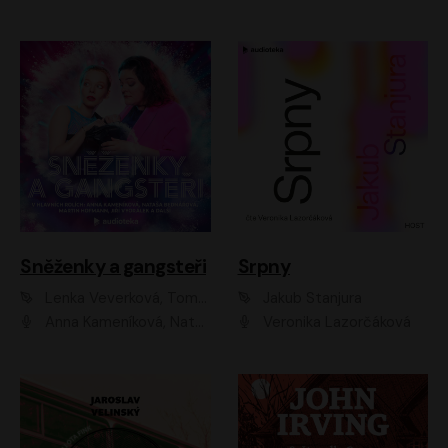
Sněženky a gangsteři
Srpny
Lenka Veverková, Tomáš Dianiška
Jakub Stanjura
Anna Kameníková, Nataša Bednářová, Tereza Hof, Taťjana Medvecká, Zuzana Slavíková, Šimon Krupa, Robert Mikluš, Jiří Vyorálek, Kryštof Hádek, Martin Hofmann, Martin Hruška
Veronika Lazorčáková