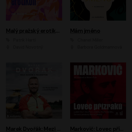
Malý pražský erotikon
Mám jméno
Patrik Hartl
Chanel Miller
David Novotný
Barbora Goldmannová
Marek Dvořák: Mezi nebem a pacientem
Markovič: Lovec přízraků