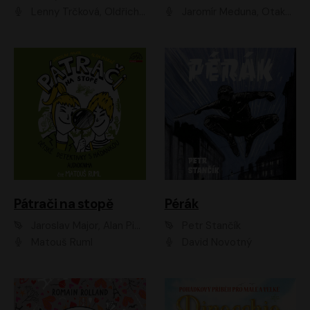
Lenny Trčková, Oldřich Kaiser
Jaromír Meduna, Otakar Brousek ml., Saša Rašilov
Pátrači na stopě
Pérák
Jaroslav Major, Alan Piskač
Petr Stančík
Matouš Ruml
David Novotný