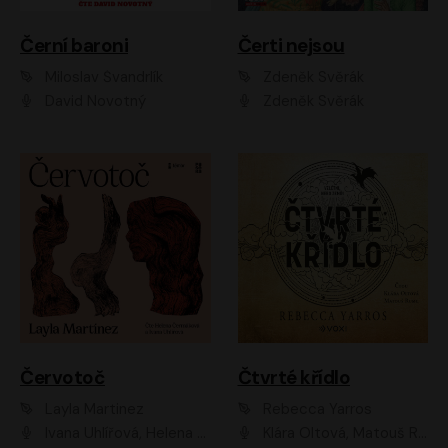
Černí baroni
Čerti nejsou
Miloslav Švandrlík
Zdeněk Svěrák
David Novotný
Zdeněk Svěrák
Červotoč
Čtvrté křídlo
Layla Martinez
Rebecca Yarros
Ivana Uhlířová, Helena Čermáková
Klára Oltová, Matouš Ruml