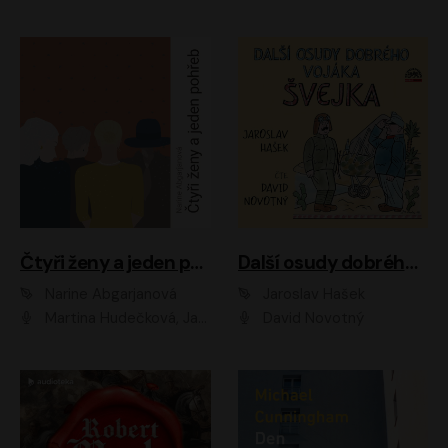
Čtyři ženy a jeden pohřeb
Další osudy dobrého vojáka Švejka
Narine Abgarjanová
Jaroslav Hašek
Martina Hudečková, Jaromír Meduna
David Novotný