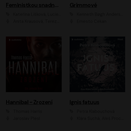
Feministkou snadno a rychle
Grimmové
Kateřina Lišková, Lucie Jarkovská
Kenneth Bøgh Andersen, Benni Bødker
Anita Krausová, Tereza Dočkalová
Ernesto Čekan
Hannibal - Zrození
Ignis fatuus
Thomas Harris
Petra Klabouchová
Jaroslav Plesl
Klára Suchá, Aleš Procházka