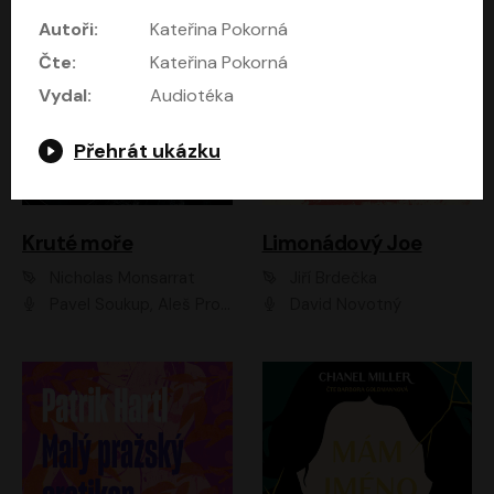
Autoři:
Kateřina Pokorná
Čte:
Kateřina Pokorná
Vydal:
Audiotéka
Přehrát ukázku
Kruté moře
Limonádový Joe
Nicholas Monsarrat
Jiří Brdečka
Pavel Soukup, Aleš Procházka, David Novotný, Marek Holý, Martin Preiss, Jakub Saic, Petr Neskusil, David Matásek, Vasil Fridrich, Pavel Rímský, Zuzana Slavíková, Zbyšek Horák, Martin Zahálka, Luboš Ondráček, Amélie Vránová, Andrea Elsnerová, Anna Theimerová, Antonín Navrátil, Apolena Velsová, Bohdan Tůma, Filip Jančík, Filip Švarc, Jan Škvor, Jiří Köhler, Kateřina Peřinová, Kristýna Nebeská, Kristýna Skružná, Ladislav Cigánek, Libor Terš, Lucie Timíková, Martin Hruška, Martin Stránský, Michal Holán, Michal Jagelka, Milada Vaňkátová, Oldřich Hajlich, Pavel Dytrt, Petr Burian, Petr Gelnar, Radek Hoppe, Radek Škvor, Radovan Vaculík, Richard Fiala, Robert Hájek, Robin Pařík, Roman Hajlich, Roman Říčař, Svatopluk Schuller, Terezie Taberyová, Valentina Vránová, Vojtěch hájek, Zuzana Kajnarová Říčařová
David Novotný