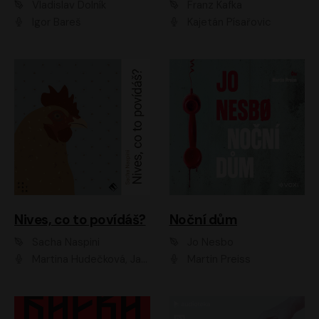
Vladislav Dolník
Franz Kafka
Igor Bareš
Kajetán Písařovic
Nives, co to povídáš?
Noční dům
Sacha Naspini
Jo Nesbo
Martina Hudečková, Jaromír Meduna, Zuzana Slavíková
Martin Preiss