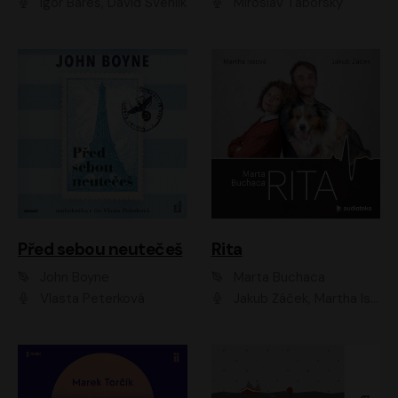
Igor Bareš, David Švehlík
Miroslav Táborský
Před sebou neutečeš
Rita
John Boyne
Marta Buchaca
Vlasta Peterková
Jakub Žáček, Martha Issová