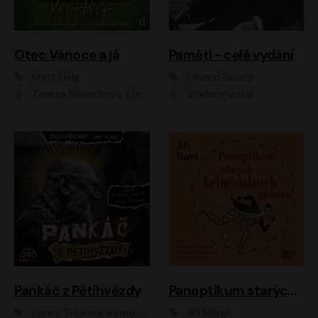
Otec Vánoce a já
Paměti - celé vydání
Matt Haig
Edvard Beneš
Tereza Marečková, Ondřej Endru Havlík
Vladimír Vokál
Pankáč z Pětihvězdy
Panoptikum starých kriminálních příběhů
Lenny Trčková, Radek Příhonský
Jiří Marek