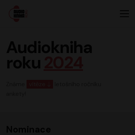
Hlavn
Men
Audiokniha roku
Audiokniha
roku
2024
Známe
vítěze
letošního ročníku
ankety!
Nominace