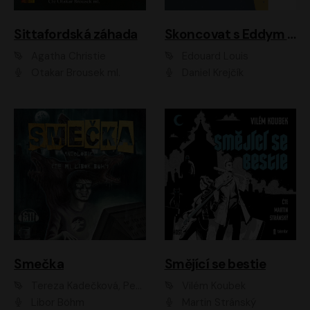
Sittafordská záhada
Skoncovat s Eddym B.
Agatha Christie
Édouard Louis
Otakar Brousek ml.
Daniel Krejčík
Smečka
Smějící se bestie
Tereza Kadečková, Petr Boček, Nelly Černohorská, Ondřej Kocáb, Ludmila Svozilová, Miroslav Pech, Karin Novotná, Jiří Sivok, Martin Štefko, Kateřina Malec Houfková, Tomáš Marton, Madla Pospíšilová Karasová, Michal Březina, Veronika Fiedlerová, Lukáš Vavrečka, Přemysl Krejčík, Mort Castle
Vilém Koubek
Libor Böhm
Martin Stránský