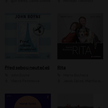
Igor Bareš, David Švehlík
Miroslav Táborský
Před sebou neutečeš
Rita
John Boyne
Marta Buchaca
Vlasta Peterková
Jakub Žáček, Martha Issová