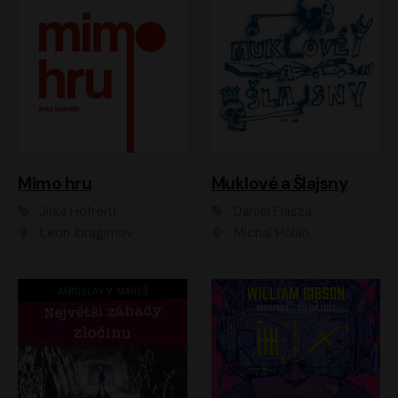
Muklové a Šlajsny
Mimo hru
Daniel Flasza
Jirka Hofreitr
Michal Holán
Leon Ibragimov