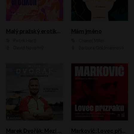
Malý pražský erotikon
Mám jméno
Patrik Hartl
Chanel Miller
David Novotný
Barbora Goldmannová
Marek Dvořák: Mezi nebem a pacientem
Markovič: Lovec přízraků