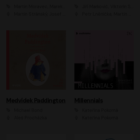
Martin Moravec, Marek Dvořák
Jiří Markovič, Viktorín Šulc
Martin Stránský, Josef Pejchal, Petra Bučková
Petr Lněnička, Martin Zahálka, Barbara Lukešová, Michal Zelenka
Medvídek Paddington
Millennials
Michael Bond
Kateřina Pokorná
Aleš Procházka
Kateřina Pokorná