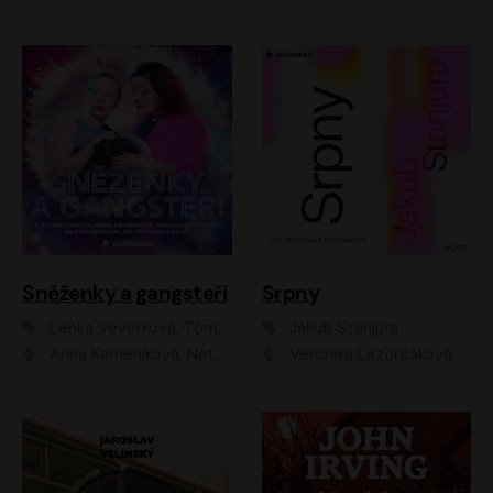
Sněženky a gangsteři
Srpny
Lenka Veverková, Tomáš Dianiška
Jakub Stanjura
Anna Kameníková, Nataša Bednářová, Tereza Hof, Taťjana Medvecká, Zuzana Slavíková, Šimon Krupa, Robert Mikluš, Jiří Vyorálek, Kryštof Hádek, Martin Hofmann, Martin Hruška
Veronika Lazorčáková