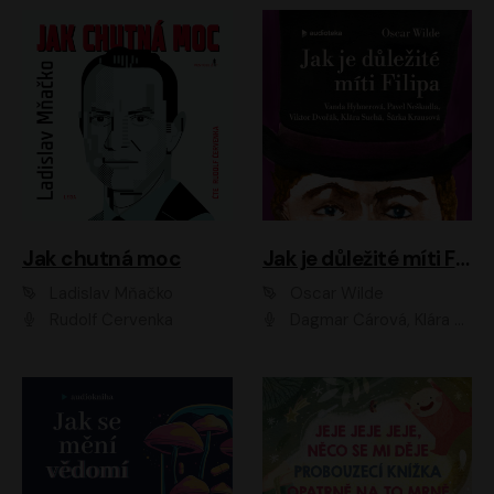
Jak chutná moc
Jak je důležité míti Filipa
Ladislav Mňačko
Oscar Wilde
Rudolf Červenka
Dagmar Čárová, Klára Suchá, Martin Hruška, Otakar Brousek ml., Pavel Neškudla, Radek Hoppe, Šárka Krausová, Vanda Hybnerová, Viktor Dvořák