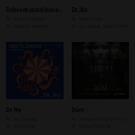
Dobrodružství kocoura Fiškuse a dědy Pettsona 1
Dr. Alz
Sven Nordqvist
Miloš Urban
Vladimír Javorský
Jan Vlasák, Vasil Fridrich
Dr. No
Dům
Ian Fleming
Jaroslava Hrdina Mištová
Jiří Dvořák
Eliška Křenková