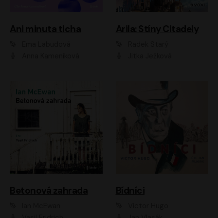
Ani minuta ticha
Arila: Stíny Citadely
Ema Labudová
Radek Starý
Anna Kameníková
Jitka Ježková
Betonová zahrada
Bídníci
Ian McEwan
Victor Hugo
Vasil Fridrich
Jan Vlasák