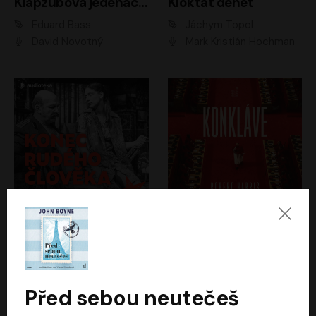
Klapzubova jedenáctka
Kloktat dehet
Eduard Bass
Jáchym Topol
David Novotný
Mark Kristián Hochman
Konec rudého člověka
Konkláve
Světlana Alexijevičová, Daniel Majling
Robert Harris
Jan Sklenář, Jan Staněk, Jan Vondráček, Johanna Tesařová, Klára Sedláčková Ottová, Magdalena Zimová, Marie Poulová, Martin Matejka, Miroslav Zavičár, Pavel Neškudla, Samuel Toman, Šimon Kučera, Štěpánka Fingerhutová, Tomáš Turek
Jan Kolařík
Před sebou neutečeš