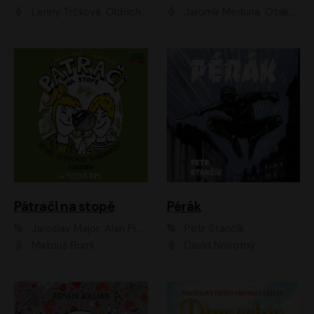
Lenny Trčková, Oldřich Kaiser
Jaromír Meduna, Otakar Brousek ml., Saša Rašilov
Pátrači na stopě
Pérák
Jaroslav Major, Alan Piskač
Petr Stančík
Matouš Ruml
David Novotný