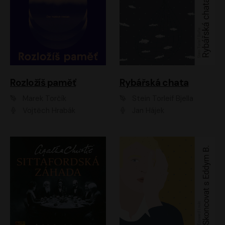
Rozložíš paměť
Rybářská chata
Marek Torčík
Stein Torleif Bjella
Vojtěch Hrabák
Jan Hájek