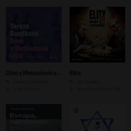
Dům v Matoušově ulici
Elity
Tereza Boučková
Jiří Havelka
Jitka Ježková
Anna Kameníková, Filip Březina, Jiří Lábus, Jiří Vyorálek, Klára Melíšková, Miloslav König, Miroslav Hanuš, Pavla Tomicová, Petr Lněnička, Richard Stanke, Taťjana Medveská, Václav Neužil, Vojtech Vondráček, Zdeněk Piškula