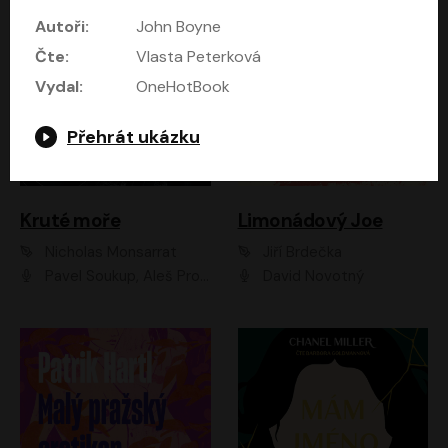
Autoři:
John Boyne
Čte:
Vlasta Peterková
Vydal:
OneHotBook
Přehrát ukázku
Kruté moře
Limonádový Joe
Nicholas Monsarrat
Jiří Brdečka
Pavel Soukup, Aleš Procházka, David Novotný, Marek Holý, Martin Preiss, Jakub Saic, Petr Neskusil, David Matásek, Vasil Fridrich, Pavel Rímský, Zuzana Slavíková, Zbyšek Horák, Martin Zahálka, Luboš Ondráček, Amélie Vránová, Andrea Elsnerová, Anna Theimerová, Antonín Navrátil, Apolena Velsová, Bohdan Tůma, Filip Jančík, Filip Švarc, Jan Škvor, Jiří Köhler, Kateřina Peřinová, Kristýna Nebeská, Kristýna Skružná, Ladislav Cigánek, Libor Terš, Lucie Timíková, Martin Hruška, Martin Stránský, Michal Holán, Michal Jagelka, Milada Vaňkátová, Oldřich Hajlich, Pavel Dytrt, Petr Burian, Petr Gelnar, Radek Hoppe, Radek Škvor, Radovan Vaculík, Richard Fiala, Robert Hájek, Robin Pařík, Roman Hajlich, Roman Říčař, Svatopluk Schuller, Terezie Taberyová, Valentina Vránová, Vojtěch hájek, Zuzana Kajnarová Říčařová
David Novotný