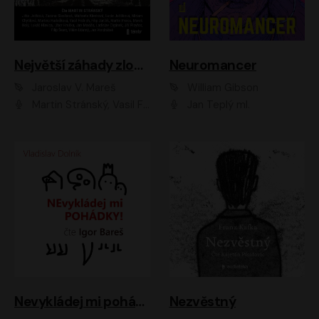
Největší záhady zločinu
Neuromancer
Jaroslav V. Mareš
William Gibson
Martin Stránský, Vasil Fridrich, Filip Jančík, Martin Preiss, Marek Holý, Lukáš Hlavica, Libor Hruška, Jan Maxián, Ladislav Cigánek, Jiří Ployhar, Filip Švarc, Vilém Udatný, Jan Vondráček, Jitka Ježková, Zuzana Slavíková, Michaela Klenková, Lucie Juřičková, Miriam Chytilová, Martina Hudečková
Jan Teplý ml.
Nevykládej mi pohádky
Nezvěstný