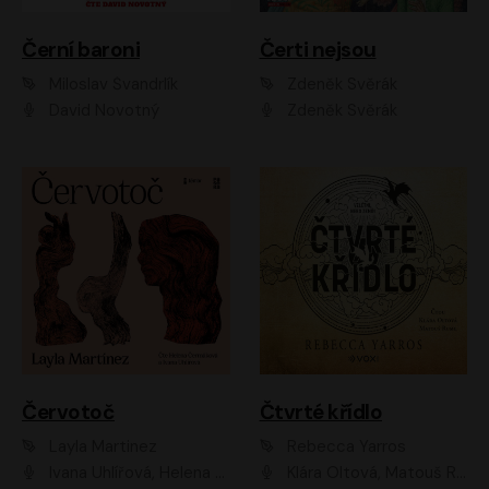
Černí baroni
Čerti nejsou
Miloslav Švandrlík
Zdeněk Svěrák
David Novotný
Zdeněk Svěrák
Červotoč
Čtvrté křídlo
Layla Martinez
Rebecca Yarros
Ivana Uhlířová, Helena Čermáková
Klára Oltová, Matouš Ruml