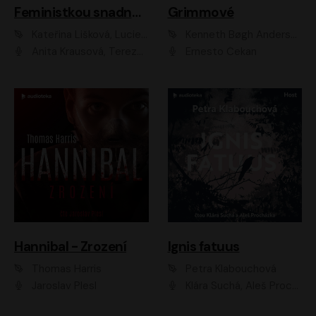
Feministkou snadno a rychle
Grimmové
Kateřina Lišková, Lucie Jarkovská
Kenneth Bøgh Andersen, Benni Bødker
Anita Krausová, Tereza Dočkalová
Ernesto Čekan
Hannibal - Zrození
Ignis fatuus
Thomas Harris
Petra Klabouchová
Jaroslav Plesl
Klára Suchá, Aleš Procházka