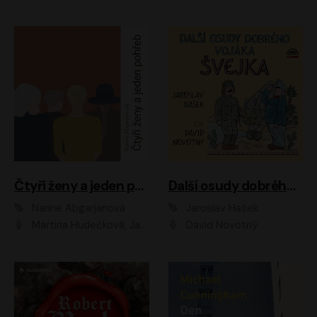
Čtyři ženy a jeden pohřeb
Další osudy dobrého vojáka Švejka
Narine Abgarjanová
Jaroslav Hašek
Martina Hudečková, Jaromír Meduna
David Novotný