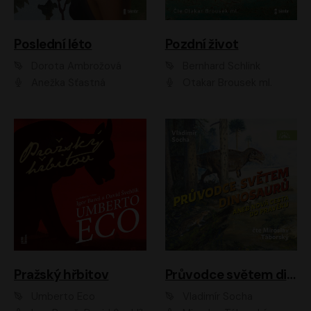
Poslední léto
Pozdní život
Dorota Ambrožová
Bernhard Schlink
Anežka Šťastná
Otakar Brousek ml.
Pražský hřbitov
Průvodce světem dinosaurů aneb Nová cesta do pravěku
Umberto Eco
Vladimír Socha