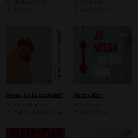
Vladislav Dolník
Franz Kafka
Igor Bareš
Kajetán Písařovic
Nives, co to povídáš?
Noční dům
Sacha Naspini
Jo Nesbo
Martina Hudečková, Jaromír Meduna, Zuzana Slavíková
Martin Preiss