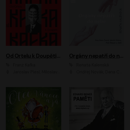
Od Ortelu k Doupěti – tucet Kafkových povídek
Orgány nepatří do nebe
Franz Kafka
Renata Kalenská
Jaroslav Plesl, Miloslav Mejzlík, David Novotný, Lukáš Hlavica, Jaromír Meduna, Václav Neužil, Otakar Brousek ml., Jan Holík, Václav Marhold
Ondřej Novák, Dana Černá, Martin Sláma, Petr Štěpán, Libor Hruška, Filip Jančík, Jakub Urbánek, Barbora Goldmannová, Karolína Zbořilová, Petra Šimberová, Richard Wágner, Klára Sochorová, Šárka Šildová, Zbyšek Horák, Anita Krausová