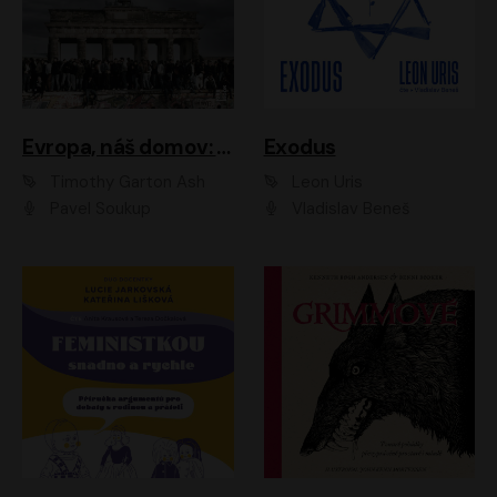
Evropa, náš domov: Od vylodění v Normandii po válku na Ukrajině
Exodus
Timothy Garton Ash
Leon Uris
Pavel Soukup
Vladislav Beneš