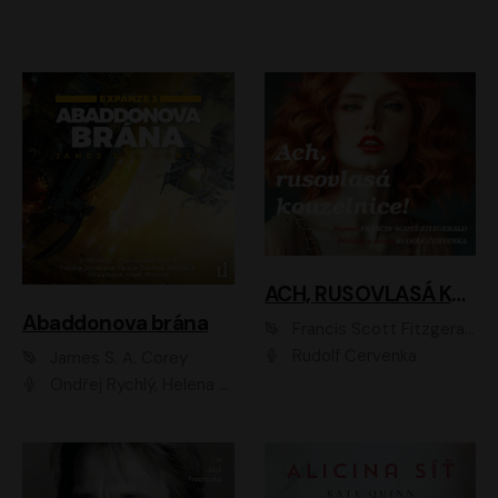
ACH, RUSOVLASÁ KOUZELNICE!
Abaddonova brána
Francis Scott Fitzgerald
Rudolf Červenka
James S. A. Corey
Ondřej Rychlý, Helena Dvořáková, Tereza Císařová, Jan Teplý, Jiří Vyorálek, Matěj Převrátil