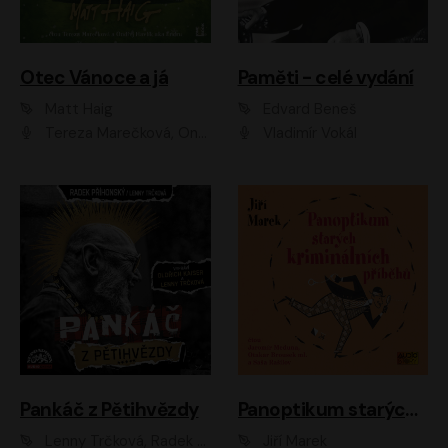
Otec Vánoce a já
Paměti - celé vydání
Matt Haig
Edvard Beneš
Tereza Marečková, Ondřej Endru Havlík
Vladimír Vokál
Pankáč z Pětihvězdy
Panoptikum starých kriminálních příběhů
Lenny Trčková, Radek Příhonský
Jiří Marek