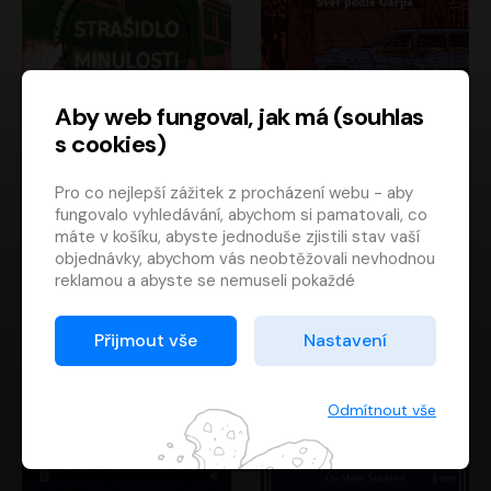
Aby web fungoval, jak má (souhlas
s cookies)
Strašidlo minulosti
Svět podle Garpa
Pro co nejlepší zážitek z procházení webu - aby
Jaroslav Velinský
John Irving
fungovalo vyhledávání, abychom si pamatovali, co
Libor Hruška
David Novotný
máte v košíku, abyste jednoduše zjistili stav vaší
objednávky, abychom vás neobtěžovali nevhodnou
reklamou a abyste se nemuseli pokaždé
přihlašovat.
Proto od vás potřebujeme souhlas se
Přijmout vše
Nastavení
zpracováním souborů cookies
, tj. malých souborů,
které se dočasně ukládají ve vašem prohlížeči.
Děkujeme, že nám ho dáte a pomůžete nám tak
Odmítnout vše
web zlepšovat.