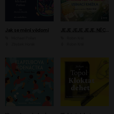
Jak se mění vědomí
JEJE JEJE JEJE, NĚCO SE MI DĚJE + PROBOUZECÍ KNÍŽKA + OPATRNĚ NA TO MRNĚ + USÍNACÍ KNÍŽKA
Michael Pollan
Robin Král
Zbyšek Horák
Robin Král